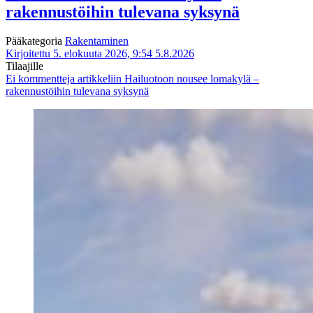
rakennustöihin tulevana syksynä
Pääkategoria
Rakentaminen
Kirjoitettu 5. elokuuta 2026, 9:54
5.8.2026
Tilaajille
Ei kommentteja
artikkeliin Hailuotoon nousee lomakylä –
rakennustöihin tulevana syksynä