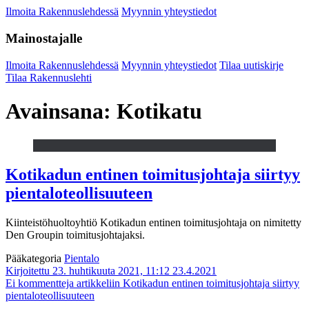
Ilmoita Rakennuslehdessä
Myynnin yhteystiedot
Mainostajalle
Ilmoita Rakennuslehdessä
Myynnin yhteystiedot
Tilaa uutiskirje
Tilaa Rakennuslehti
Avainsana:
Kotikatu
Kotikadun entinen toimitusjohtaja siirtyy
pientaloteollisuuteen
Kiinteistöhuoltoyhtiö Kotikadun entinen toimitusjohtaja on nimitetty
Den Groupin toimitusjohtajaksi.
Pääkategoria
Pientalo
Kirjoitettu 23. huhtikuuta 2021, 11:12
23.4.2021
Ei kommentteja
artikkeliin Kotikadun entinen toimitusjohtaja siirtyy
pientaloteollisuuteen