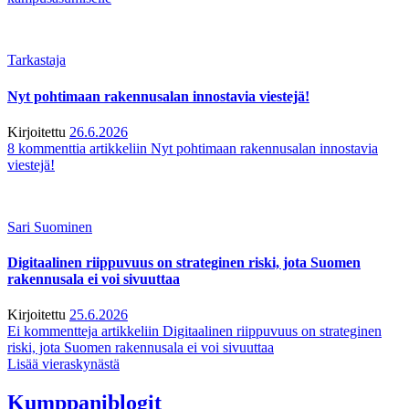
Tarkastaja
Nyt pohtimaan rakennusalan innostavia viestejä!
Kirjoitettu
26.6.2026
8 kommenttia
artikkeliin Nyt pohtimaan rakennusalan innostavia
viestejä!
Sari Suominen
Digitaalinen riippuvuus on strateginen riski, jota Suomen
rakennusala ei voi sivuuttaa
Kirjoitettu
25.6.2026
Ei kommentteja
artikkeliin Digitaalinen riippuvuus on strateginen
riski, jota Suomen rakennusala ei voi sivuuttaa
Lisää vieraskynästä
Kumppaniblogit