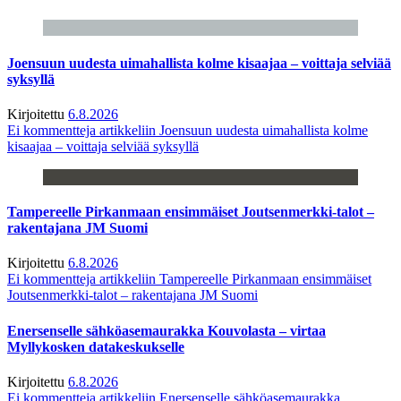
Joensuun uudesta uimahallista kolme kisaajaa – voittaja selviää
syksyllä
Kirjoitettu
6.8.2026
Ei kommentteja
artikkeliin Joensuun uudesta uimahallista kolme
kisaajaa – voittaja selviää syksyllä
Tampereelle Pirkanmaan ensimmäiset Joutsenmerkki-talot –
rakentajana JM Suomi
Kirjoitettu
6.8.2026
Ei kommentteja
artikkeliin Tampereelle Pirkanmaan ensimmäiset
Joutsenmerkki-talot – rakentajana JM Suomi
Enersenselle sähköasemaurakka Kouvolasta – virtaa
Myllykosken datakeskukselle
Kirjoitettu
6.8.2026
Ei kommentteja
artikkeliin Enersenselle sähköasemaurakka