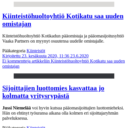
Kiinteistöhuoltoyhtiö Kotikatu saa uuden
omistajan
Kiinteistöhuoltoyhtiö Kotikadun pääomistaja ja pääomasijoitusyhtiö
Vaaka Partners on myynyt osuutensa uudelle omistajalle.
Pääkategoria
Kiinteistöt
Kirjoitettu 23. kesäkuuta 2020, 11:36
23.6.2020
Ei kommentteja
artikkeliin Kiinteistöhuoltoyhtiö Kotikatu saa uuden
omistajan
Sijoittajien luottomies kasvattaa jo
kolmatta yritysrypästä
Jussi Niemelää
voi hyvin kutsua pääomasijoittajien luottomieheksi.
Hän on ehtinyt työuransa aikana olla kolmen eri sijoittajaryhmän
palveluksessa.
Pääkategoria
Kiinteistöt