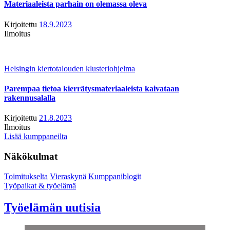
Materiaaleista parhain on olemassa oleva
Kirjoitettu
18.9.2023
Ilmoitus
Helsingin kiertotalouden klusteriohjelma
Parempaa tietoa kierrätysmateriaaleista kaivataan
rakennusalalla
Kirjoitettu
21.8.2023
Ilmoitus
Lisää kumppaneilta
Näkökulmat
Toimitukselta
Vieraskynä
Kumppaniblogit
Työpaikat & työelämä
Työelämän uutisia