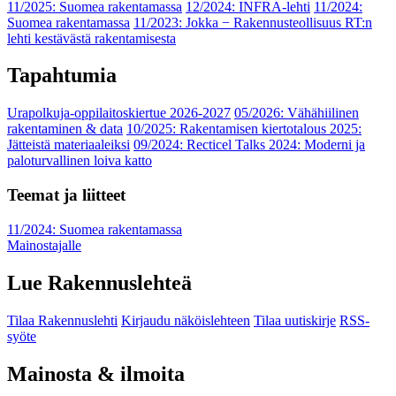
11/2025: Suomea rakentamassa
12/2024: INFRA-lehti
11/2024:
Suomea rakentamassa
11/2023: Jokka − Rakennusteollisuus RT:n
lehti kestävästä rakentamisesta
Tapahtumia
Urapolkuja-oppilaitoskiertue 2026-2027
05/2026: Vähähiilinen
rakentaminen & data
10/2025: Rakentamisen kiertotalous 2025:
Jätteistä materiaaleiksi
09/2024: Recticel Talks 2024: Moderni ja
paloturvallinen loiva katto
Teemat ja liitteet
11/2024: Suomea rakentamassa
Mainostajalle
Lue Rakennuslehteä
Tilaa Rakennuslehti
Kirjaudu näköislehteen
Tilaa uutiskirje
RSS-
syöte
Mainosta & ilmoita