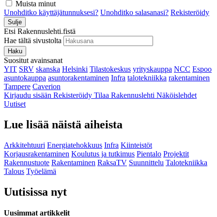
Muista minut
Unohditko käyttäjätunnuksesi?
Unohditko salasanasi?
Rekisteröidy
Sulje
Etsi Rakennuslehti.fistä
Hae tältä sivustolta
Haku
Suositut avainsanat
YIT
SRV
skanska
Helsinki
Tilastokeskus
yrityskauppa
NCC
Espoo
asuntokauppa
asuntorakentaminen
Infra
talotekniikka
rakentaminen
Tampere
Caverion
Kirjaudu sisään
Rekisteröidy
Tilaa Rakennuslehti
Näköislehdet
Uutiset
Lue lisää näistä aiheista
Arkkitehtuuri
Energiatehokkuus
Infra
Kiinteistöt
Korjausrakentaminen
Koulutus ja tutkimus
Pientalo
Projektit
Rakennustuote
Rakentaminen
RaksaTV
Suunnittelu
Talotekniikka
Talous
Työelämä
Uutisissa nyt
Uusimmat artikkelit