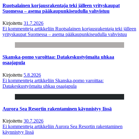
Ruotsalainen korjausrakentaja teki jälleen yrityskaupat
Suomessa – asema pääkaupunkiseudulla vahvistuu
Kirjoitettu
31.7.2026
Ei kommentteja
artikkeliin Ruotsalainen korjausrakentaja teki jälleen
yrityskaupat Suomessa – asema pääkaupunkiseudulla vahvistuu
Skanska-pomo varoittaa: Datakeskustyömaita uhkaa
osaajapula
Kirjoitettu
5.8.2026
Ei kommentteja
artikkeliin Skanska-pomo varoittaa:
Datakeskustyömaita uhkaa osaajapula
Aurora Sea Resortin rakentaminen käynnistyy Iissä
Kirjoitettu
30.7.2026
Ei kommentteja
artikkeliin Aurora Sea Resortin rakentaminen
käynnistyy Iissä