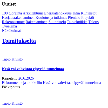
Uutiset
100 tuoreinta
Arkkitehtuuri
Energiatehokkuus
Infra
Kiinteistöt
Korjausrakentaminen
Koulutus ja tutkimus
Pientalo
Projektit
Rakennustuote
Rakentaminen
Suunnittelu
Talotekniikka
Talous
Työelämä
Näkökulmat
Toimitukselta
Tapio Kivistö
Kesä voi vahvistaa elpyvää tunnelmaa
Kirjoitettu
26.6.2026
Ei kommentteja
artikkeliin Kesä voi vahvistaa elpyvää tunnelmaa
Pääkirjoitus
Tapio Kivistö