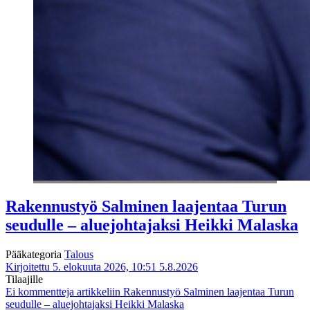
Rakennustyö Salminen laajentaa Turun
seudulle – aluejohtajaksi Heikki Malaska
Pääkategoria
Talous
Kirjoitettu 5. elokuuta 2026, 10:51
5.8.2026
Tilaajille
Ei kommentteja
artikkeliin Rakennustyö Salminen laajentaa Turun
seudulle – aluejohtajaksi Heikki Malaska