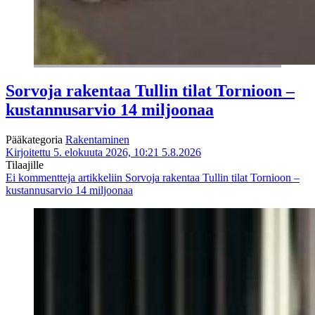
Sorvoja rakentaa Tullin tilat Tornioon –
kustannusarvio 14 miljoonaa
Pääkategoria
Rakentaminen
Kirjoitettu 5. elokuuta 2026, 10:21
5.8.2026
Tilaajille
Ei kommentteja
artikkeliin Sorvoja rakentaa Tullin tilat Tornioon –
kustannusarvio 14 miljoonaa