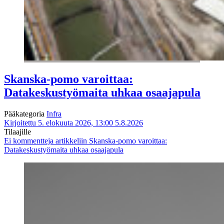
Skanska-pomo varoittaa:
Datakeskustyömaita uhkaa osaajapula
Pääkategoria
Infra
Kirjoitettu 5. elokuuta 2026, 13:00
5.8.2026
Tilaajille
Ei kommentteja
artikkeliin Skanska-pomo varoittaa:
Datakeskustyömaita uhkaa osaajapula