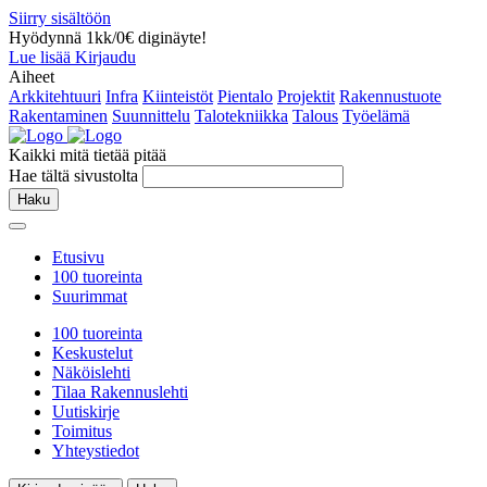
Siirry sisältöön
Hyödynnä 1kk/0€ diginäyte!
Lue lisää
Kirjaudu
Aiheet
Arkkitehtuuri
Infra
Kiinteistöt
Pientalo
Projektit
Rakennustuote
Rakentaminen
Suunnittelu
Talotekniikka
Talous
Työelämä
Kaikki mitä tietää pitää
Hae tältä sivustolta
Haku
Etusivu
100 tuoreinta
Suurimmat
100 tuoreinta
Keskustelut
Näköislehti
Tilaa Rakennuslehti
Uutiskirje
Toimitus
Yhteystiedot