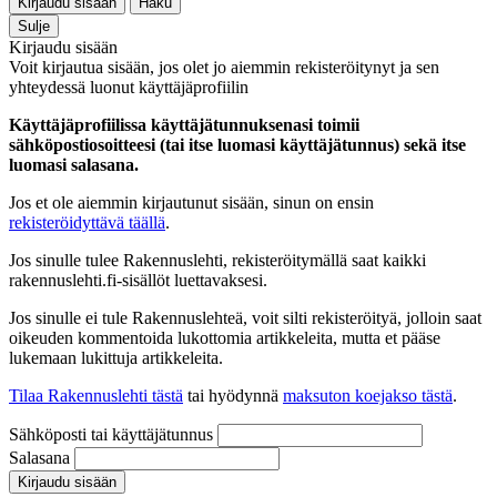
Kirjaudu sisään
Haku
Sulje
Kirjaudu sisään
Voit kirjautua sisään, jos olet jo aiemmin rekisteröitynyt ja sen
yhteydessä luonut käyttäjäprofiilin
Käyttäjäprofiilissa käyttäjätunnuksenasi toimii
sähköpostiosoitteesi (tai itse luomasi käyttäjätunnus) sekä itse
luomasi salasana.
Jos et ole aiemmin kirjautunut sisään, sinun on ensin
rekisteröidyttävä täällä
.
Jos sinulle tulee Rakennuslehti, rekisteröitymällä saat kaikki
rakennuslehti.fi-sisällöt luettavaksesi.
Jos sinulle ei tule Rakennuslehteä, voit silti rekisteröityä, jolloin saat
oikeuden kommentoida lukottomia artikkeleita, mutta et pääse
lukemaan lukittuja artikkeleita.
Tilaa Rakennuslehti tästä
tai hyödynnä
maksuton koejakso tästä
.
Sähköposti tai käyttäjätunnus
Salasana
Kirjaudu sisään