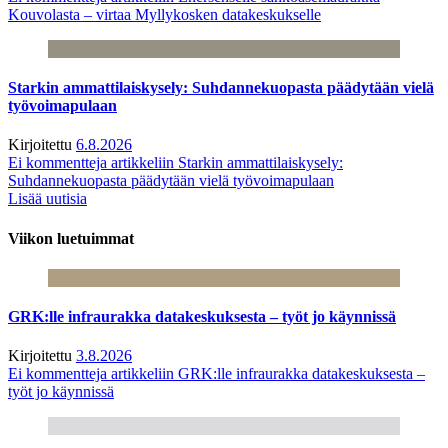
Kouvolasta – virtaa Myllykosken datakeskukselle
Starkin ammattilaiskysely: Suhdannekuopasta päädytään vielä
työvoimapulaan
Kirjoitettu
6.8.2026
Ei kommentteja
artikkeliin Starkin ammattilaiskysely:
Suhdannekuopasta päädytään vielä työvoimapulaan
Lisää uutisia
Viikon luetuimmat
GRK:lle infraurakka datakeskuksesta – työt jo käynnissä
Kirjoitettu
3.8.2026
Ei kommentteja
artikkeliin GRK:lle infraurakka datakeskuksesta –
työt jo käynnissä