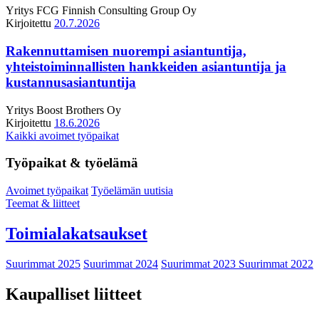
Yritys
FCG Finnish Consulting Group Oy
Kirjoitettu
20.7.2026
Rakennuttamisen nuorempi asiantuntija,
yhteistoiminnallisten hankkeiden asiantuntija ja
kustannusasiantuntija
Yritys
Boost Brothers Oy
Kirjoitettu
18.6.2026
Kaikki avoimet työpaikat
Työpaikat & työelämä
Avoimet työpaikat
Työelämän uutisia
Teemat & liitteet
Toimialakatsaukset
Suurimmat 2025
Suurimmat 2024
Suurimmat 2023
Suurimmat 2022
Kaupalliset liitteet