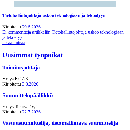
Tietohallintojohtaja uskoo teknologiaan ja tekoälyyn
Kirjoitettu
29.6.2026
Ei kommentteja
artikkeliin Tietohallintojohtaja uskoo teknologiaan
ja tekoälyyn
Lisää uutisia
Uusimmat työpaikat
Toimitusjohtaja
Yritys
KOAS
Kirjoitettu
3.8.2026
Suunnittelupäällikkö
Yritys
Tekova Oyj
Kirjoitettu
22.7.2026
Vastuusuunnittelija, tietomallintava suunnittelija