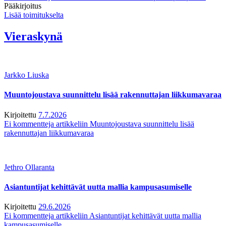
Pääkirjoitus
Lisää toimitukselta
Vieraskynä
Jarkko Liuska
Muuntojoustava suunnittelu lisää rakennuttajan liikkumavaraa
Kirjoitettu
7.7.2026
Ei kommentteja
artikkeliin Muuntojoustava suunnittelu lisää
rakennuttajan liikkumavaraa
Jethro Ollaranta
Asiantuntijat kehittävät uutta mallia kampusasumiselle
Kirjoitettu
29.6.2026
Ei kommentteja
artikkeliin Asiantuntijat kehittävät uutta mallia
kampusasumiselle