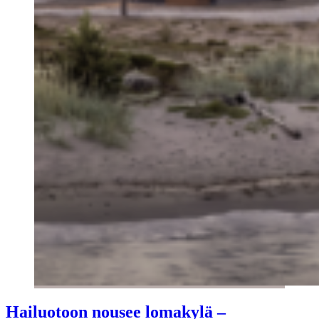
Hailuotoon nousee lomakylä –