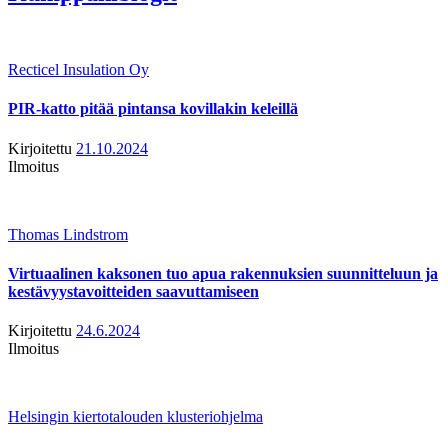
Recticel Insulation Oy
PIR-katto pitää pintansa kovillakin keleillä
Kirjoitettu
21.10.2024
Ilmoitus
Thomas Lindstrom
Virtuaalinen kaksonen tuo apua rakennuksien suunnitteluun ja
kestävyystavoitteiden saavuttamiseen
Kirjoitettu
24.6.2024
Ilmoitus
Helsingin kiertotalouden klusteriohjelma