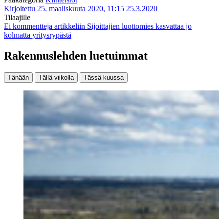
Kirjoitettu 25. maaliskuuta 2020, 11:15
25.3.2020
Tilaajille
Ei kommentteja
artikkeliin Sijoittajien luottomies kasvattaa jo
kolmatta yritysrypästä
Rakennuslehden luetuimmat
Tänään
Tällä viikolla
Tässä kuussa