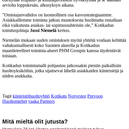
arviolta loppukesän, alkusyksyn aikana.
”Omistajanvaihdos on luonnollinen osa kasvustrategiaamme.
Asiakkaillemme toiminta jatkuu muutoksesta huolimatta ennallaan
eikä vaikutusta asiakas- tai sopimussuhteisiin ole,” Kotikadun
toimitusjohtaja
Jussi Niemelä
kertoo.
Niemelän mukaan uuden omistuksen myötä yhtiötä voidaan kehittää
valtakunnallisesti koko Suomen alueella ja Kotikadun
maantieteelliset toiminta-alueet PHM Groupin kanssa täydentävät
toisiaan.
Kotikadun toimintamalli pohjautuu jatkossakin pieniin paikallisiin
huoltoyksiköihin, jotka sijaitsevat lähellä asiakkaiden kiinteistöjä ja
niiden asukkaita.
Tagit
kiinteistöhuoltoyhtiö
Kotikatu
Norvestor
Pprvoon
Huoltomiehet
vaaka Partners
Mitä mieltä olit jutusta?
Vastauksia
24
kpl. Vastaa ensimmäisenä mieleen tuleva