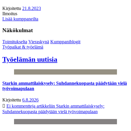
Kirjoitettu
21.8.2023
Ilmoitus
Lisää kumppaneilta
Näkökulmat
Toimitukselta
Vieraskynä
Kumppaniblogit
Työpaikat & työelämä
Työelämän uutisia
Starkin ammattilaiskysely: Suhdannekuopasta päädytään vielä
työvoimapulaan
Kirjoitettu
6.8.2026
Ei kommentteja
artikkeliin Starkin ammattilaiskysely:
Suhdannekuopasta päädytään vielä työvoimapulaan