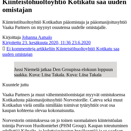
Kiinteistöhuoltoyhtiö Kotikatu saa uuden
omistajan
Kiinteistöhuoltoyhtiö Kotikadun pääomistaja ja pääomasijoitusyhtiö
Vaaka Partners on myynyt osuutensa uudelle omistajalle.
Kirjoittaja
Johanna Aatsalo
Kirjoitettu 23. kesäkuuta 2020, 11:36
23.6.2020
Ei kommentteja
artikkeliin Kiinteistöhuoltoyhtiö Kotikatu saa
uuden omistajan
Jussi Niemelä jatkaa Den Groupissa elokuun loppuun
saakka. Kuva: Liisa Takala. Kuva: Liisa Takala
Kuuntele juttu
Vaaka Partners ja muut vähemmistöomistajat myyvät omistuksensa
Kotikadusta pääomasijoitusyhtiö Norvestorille. Cateva sekä muut
Kotikadun vielä omilla nimillään toimivat tytäryhtiöt ovat osa
kaupan kohteena olevaa kokonaisuutta.
Norvestorin omistuksessa on jo toinen suomalainen kiinteistöalan
toimija Porvoon Huoltomiehet (PHM Group). Kaupan toteutuminen
edellyttää Kilpailu- ja kuluttajaviraston hyväksyntää ja se saadaan