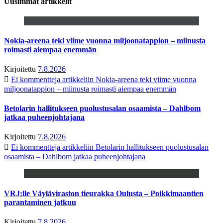
Uusimmat artikkelit
Nokia-areena teki viime vuonna miljoonatappion – miinusta
roimasti aiempaa enemmän
Kirjoitettu
7.8.2026
Ei kommentteja
artikkeliin Nokia-areena teki viime vuonna
miljoonatappion – miinusta roimasti aiempaa enemmän
Betolarin hallitukseen puolustusalan osaamista – Dahlbom
jatkaa puheenjohtajana
Kirjoitettu
7.8.2026
Ei kommentteja
artikkeliin Betolarin hallitukseen puolustusalan
osaamista – Dahlbom jatkaa puheenjohtajana
VRJ:lle Väyläviraston tieurakka Oulusta – Poikkimaantien
parantaminen jatkuu
Kirjoitettu
7.8.2026