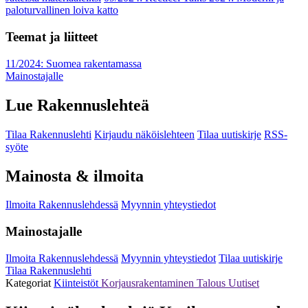
paloturvallinen loiva katto
Teemat ja liitteet
11/2024: Suomea rakentamassa
Mainostajalle
Lue Rakennuslehteä
Tilaa Rakennuslehti
Kirjaudu näköislehteen
Tilaa uutiskirje
RSS-
syöte
Mainosta & ilmoita
Ilmoita Rakennuslehdessä
Myynnin yhteystiedot
Mainostajalle
Ilmoita Rakennuslehdessä
Myynnin yhteystiedot
Tilaa uutiskirje
Tilaa Rakennuslehti
Kategoriat
Kiinteistöt
Korjausrakentaminen
Talous
Uutiset