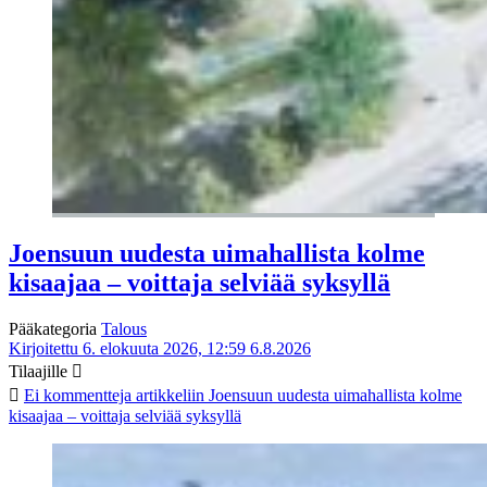
Joensuun uudesta uimahallista kolme
kisaajaa – voittaja selviää syksyllä
Pääkategoria
Talous
Kirjoitettu 6. elokuuta 2026, 12:59
6.8.2026
Tilaajille
Ei kommentteja
artikkeliin Joensuun uudesta uimahallista kolme
kisaajaa – voittaja selviää syksyllä