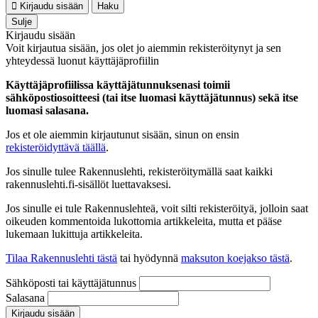
Kirjaudu sisään
Haku
Sulje
Kirjaudu sisään
Voit kirjautua sisään, jos olet jo aiemmin rekisteröitynyt ja sen
yhteydessä luonut käyttäjäprofiilin
Käyttäjäprofiilissa käyttäjätunnuksenasi toimii
sähköpostiosoitteesi (tai itse luomasi käyttäjätunnus) sekä itse
luomasi salasana.
Jos et ole aiemmin kirjautunut sisään, sinun on ensin
rekisteröidyttävä täällä
.
Jos sinulle tulee Rakennuslehti, rekisteröitymällä saat kaikki
rakennuslehti.fi-sisällöt luettavaksesi.
Jos sinulle ei tule Rakennuslehteä, voit silti rekisteröityä, jolloin saat
oikeuden kommentoida lukottomia artikkeleita, mutta et pääse
lukemaan lukittuja artikkeleita.
Tilaa Rakennuslehti tästä
tai hyödynnä
maksuton koejakso tästä
.
Sähköposti tai käyttäjätunnus
Salasana
Kirjaudu sisään