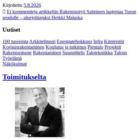
Kirjoitettu
5.8.2026
Ei kommentteja
artikkeliin Rakennustyö Salminen laajentaa Turun
seudulle – aluejohtajaksi Heikki Malaska
Uutiset
100 tuoreinta
Arkkitehtuuri
Energiatehokkuus
Infra
Kiinteistöt
Korjausrakentaminen
Koulutus ja tutkimus
Pientalo
Projektit
Rakennustuote
Rakentaminen
Suunnittelu
Talotekniikka
Talous
Työelämä
Näkökulmat
Toimitukselta