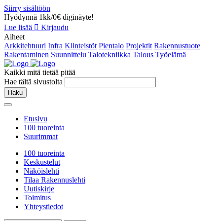
Siirry sisältöön
Hyödynnä 1kk/0€ diginäyte!
Lue lisää
Kirjaudu
Aiheet
Arkkitehtuuri
Infra
Kiinteistöt
Pientalo
Projektit
Rakennustuote
Rakentaminen
Suunnittelu
Talotekniikka
Talous
Työelämä
Kaikki mitä tietää pitää
Hae tältä sivustolta
Haku
Etusivu
100 tuoreinta
Suurimmat
100 tuoreinta
Keskustelut
Näköislehti
Tilaa Rakennuslehti
Uutiskirje
Toimitus
Yhteystiedot