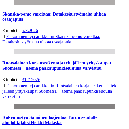
Skanska-pomo varoittaa: Datakeskustyömaita uhkaa
osaajapula
Kirjoitettu
5.8.2026
Ei kommentteja
artikkeliin Skanska-pomo varoittaa:
Datakeskustyömaita uhkaa osaajapula
Ruotsalainen korjausrakentaja teki jälleen yrityskaupat
Suomessa – asema pääkaupunkiseudulla vahvistuu
Kirjoitettu
31.7.2026
Ei kommentteja
artikkeliin Ruotsalainen korjausrakentaja teki
jälleen yrityskaupat Suomessa – asema pääkaupunkiseudulla
vahvistuu
Rakennustyö Salminen laajentaa Turun seudulle –
aluejohtajaksi Heikki Malaska