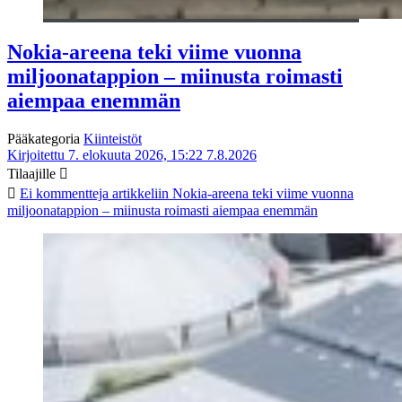
Nokia-areena teki viime vuonna
miljoonatappion – miinusta roimasti
aiempaa enemmän
Pääkategoria
Kiinteistöt
Kirjoitettu 7. elokuuta 2026, 15:22
7.8.2026
Tilaajille
Ei kommentteja
artikkeliin Nokia-areena teki viime vuonna
miljoonatappion – miinusta roimasti aiempaa enemmän