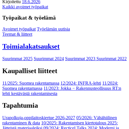
Kirjoitettu
18.6.2026
Kaikki avoimet työpaikat
Työpaikat & työelämä
Avoimet työpaikat
Työelämän uutisia
Teemat & liitteet
Toimialakatsaukset
Suurimmat 2025
Suurimmat 2024
Suurimmat 2023
Suurimmat 2022
Kaupalliset liitteet
11/2025: Suomea rakentamassa
12/2024: INFRA-lehti
11/2024:
Suomea rakentamassa
11/2023: Jokka − Rakennusteollisuus RT:n
lehti kestävästä rakentamisesta
Tapahtumia
Urapolkuja-oppilaitoskiertue 2026-2027
05/2026: Vähähiilinen
rakentaminen & data
10/2025: Rakentamisen kiertotalous 2025:
Jätteistä materiaaleiksi
09/2024: Recticel Talks 2024: Moderni ja