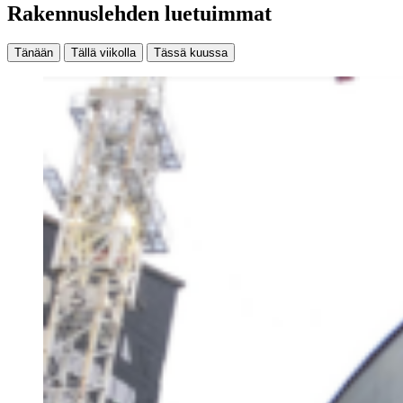
Rakennuslehden luetuimmat
Tänään
Tällä viikolla
Tässä kuussa