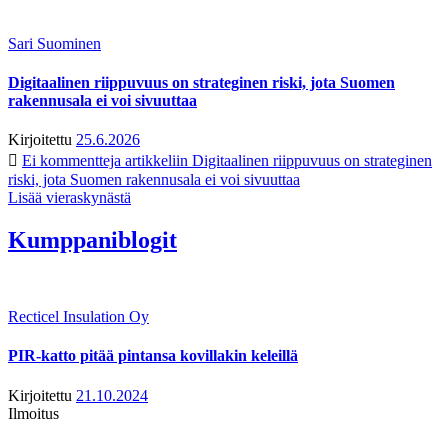
Sari Suominen
Digitaalinen riippuvuus on strateginen riski, jota Suomen
rakennusala ei voi sivuuttaa
Kirjoitettu
25.6.2026
Ei kommentteja
artikkeliin Digitaalinen riippuvuus on strateginen
riski, jota Suomen rakennusala ei voi sivuuttaa
Lisää vieraskynästä
Kumppaniblogit
Recticel Insulation Oy
PIR-katto pitää pintansa kovillakin keleillä
Kirjoitettu
21.10.2024
Ilmoitus