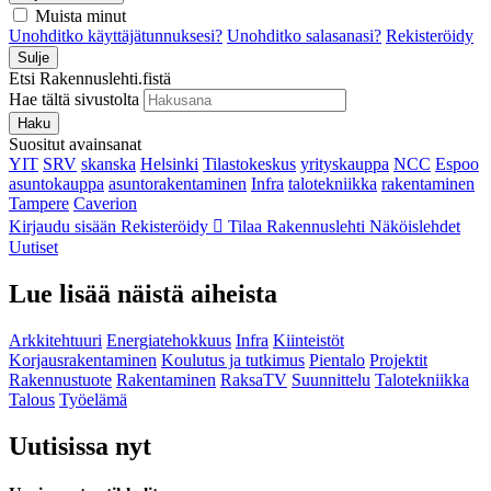
Muista minut
Unohditko käyttäjätunnuksesi?
Unohditko salasanasi?
Rekisteröidy
Sulje
Etsi Rakennuslehti.fistä
Hae tältä sivustolta
Haku
Suositut avainsanat
YIT
SRV
skanska
Helsinki
Tilastokeskus
yrityskauppa
NCC
Espoo
asuntokauppa
asuntorakentaminen
Infra
talotekniikka
rakentaminen
Tampere
Caverion
Kirjaudu sisään
Rekisteröidy
Tilaa Rakennuslehti
Näköislehdet
Uutiset
Lue lisää näistä aiheista
Arkkitehtuuri
Energiatehokkuus
Infra
Kiinteistöt
Korjausrakentaminen
Koulutus ja tutkimus
Pientalo
Projektit
Rakennustuote
Rakentaminen
RaksaTV
Suunnittelu
Talotekniikka
Talous
Työelämä
Uutisissa nyt