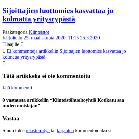
Sijoittajien luottomies kasvattaa jo
kolmatta yritysrypästä
Pääkategoria
Kiinteistöt
Kirjoitettu 25. maaliskuuta 2020, 11:15
25.3.2020
Tilaajille
Ei kommentteja
artikkeliin Sijoittajien luottomies kasvattaa jo
kolmatta yritysrypästä
Tätä artikkelia ei ole kommentoitu
Jätä kommentti
0 vastausta artikkeliin “Kiinteistöhuoltoyhtiö Kotikatu saa
uuden omistajan”
Vastaa
Sinun tulee
rekisteröityä
tai
kirjautua
kommentoidaksesi.