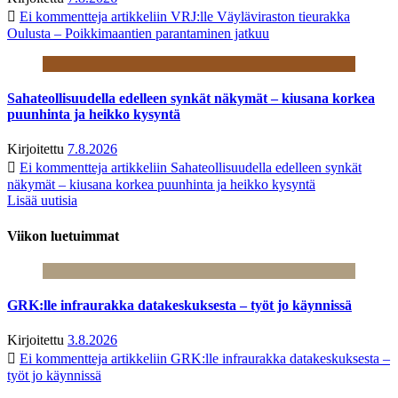
Ei kommentteja
artikkeliin VRJ:lle Väyläviraston tieurakka
Oulusta – Poikkimaantien parantaminen jatkuu
Sahateollisuudella edelleen synkät näkymät – kiusana korkea
puunhinta ja heikko kysyntä
Kirjoitettu
7.8.2026
Ei kommentteja
artikkeliin Sahateollisuudella edelleen synkät
näkymät – kiusana korkea puunhinta ja heikko kysyntä
Lisää uutisia
Viikon luetuimmat
GRK:lle infraurakka datakeskuksesta – työt jo käynnissä
Kirjoitettu
3.8.2026
Ei kommentteja
artikkeliin GRK:lle infraurakka datakeskuksesta –
työt jo käynnissä