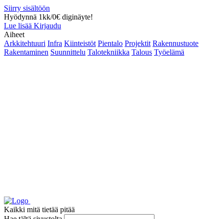
Siirry sisältöön
Hyödynnä 1kk/0€ diginäyte!
Lue lisää
Kirjaudu
Aiheet
Arkkitehtuuri
Infra
Kiinteistöt
Pientalo
Projektit
Rakennustuote
Rakentaminen
Suunnittelu
Talotekniikka
Talous
Työelämä
Kaikki mitä tietää pitää
Hae tältä sivustolta