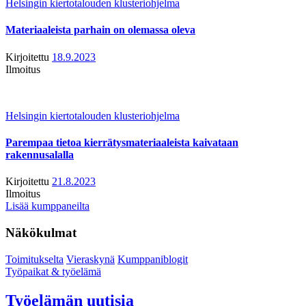
Helsingin kiertotalouden klusteriohjelma
Materiaaleista parhain on olemassa oleva
Kirjoitettu
18.9.2023
Ilmoitus
Helsingin kiertotalouden klusteriohjelma
Parempaa tietoa kierrätysmateriaaleista kaivataan
rakennusalalla
Kirjoitettu
21.8.2023
Ilmoitus
Lisää kumppaneilta
Näkökulmat
Toimitukselta
Vieraskynä
Kumppaniblogit
Työpaikat & työelämä
Työelämän uutisia