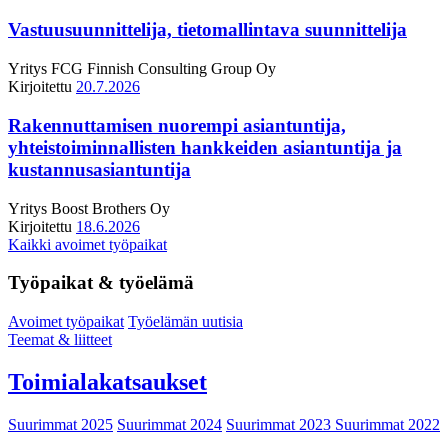
Vastuusuunnittelija, tietomallintava suunnittelija
Yritys
FCG Finnish Consulting Group Oy
Kirjoitettu
20.7.2026
Rakennuttamisen nuorempi asiantuntija,
yhteistoiminnallisten hankkeiden asiantuntija ja
kustannusasiantuntija
Yritys
Boost Brothers Oy
Kirjoitettu
18.6.2026
Kaikki avoimet työpaikat
Työpaikat & työelämä
Avoimet työpaikat
Työelämän uutisia
Teemat & liitteet
Toimialakatsaukset
Suurimmat 2025
Suurimmat 2024
Suurimmat 2023
Suurimmat 2022