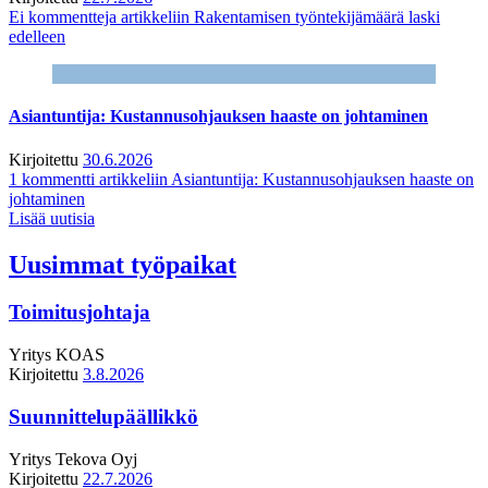
Ei kommentteja
artikkeliin Rakentamisen työntekijämäärä laski
edelleen
Asiantuntija: Kustannusohjauksen haaste on johtaminen
Kirjoitettu
30.6.2026
1 kommentti
artikkeliin Asiantuntija: Kustannusohjauksen haaste on
johtaminen
Lisää uutisia
Uusimmat työpaikat
Toimitusjohtaja
Yritys
KOAS
Kirjoitettu
3.8.2026
Suunnittelupäällikkö
Yritys
Tekova Oyj
Kirjoitettu
22.7.2026