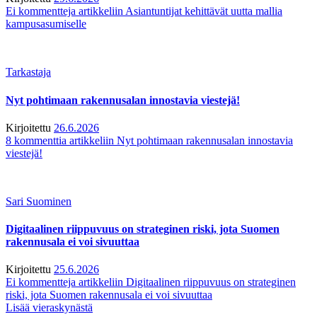
Ei kommentteja
artikkeliin Asiantuntijat kehittävät uutta mallia
kampusasumiselle
Tarkastaja
Nyt pohtimaan rakennusalan innostavia viestejä!
Kirjoitettu
26.6.2026
8 kommenttia
artikkeliin Nyt pohtimaan rakennusalan innostavia
viestejä!
Sari Suominen
Digitaalinen riippuvuus on strateginen riski, jota Suomen
rakennusala ei voi sivuuttaa
Kirjoitettu
25.6.2026
Ei kommentteja
artikkeliin Digitaalinen riippuvuus on strateginen
riski, jota Suomen rakennusala ei voi sivuuttaa
Lisää vieraskynästä