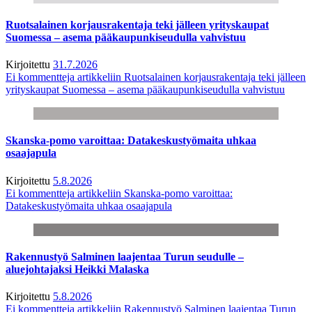
Ruotsalainen korjausrakentaja teki jälleen yrityskaupat
Suomessa – asema pääkaupunkiseudulla vahvistuu
Kirjoitettu
31.7.2026
Ei kommentteja
artikkeliin Ruotsalainen korjausrakentaja teki jälleen
yrityskaupat Suomessa – asema pääkaupunkiseudulla vahvistuu
Skanska-pomo varoittaa: Datakeskustyömaita uhkaa
osaajapula
Kirjoitettu
5.8.2026
Ei kommentteja
artikkeliin Skanska-pomo varoittaa:
Datakeskustyömaita uhkaa osaajapula
Rakennustyö Salminen laajentaa Turun seudulle –
aluejohtajaksi Heikki Malaska
Kirjoitettu
5.8.2026
Ei kommentteja
artikkeliin Rakennustyö Salminen laajentaa Turun