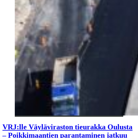
VRJ:lle Väyläviraston tieurakka Oulusta
– Poikkimaantien parantaminen jatkuu