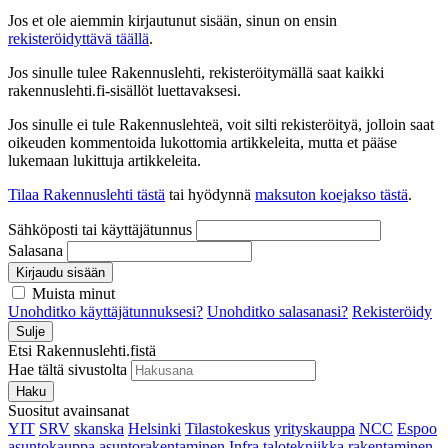
Jos et ole aiemmin kirjautunut sisään, sinun on ensin
rekisteröidyttävä täällä
.
Jos sinulle tulee Rakennuslehti, rekisteröitymällä saat kaikki
rakennuslehti.fi-sisällöt luettavaksesi.
Jos sinulle ei tule Rakennuslehteä, voit silti rekisteröityä, jolloin saat
oikeuden kommentoida lukottomia artikkeleita, mutta et pääse
lukemaan lukittuja artikkeleita.
Tilaa Rakennuslehti tästä
tai hyödynnä
maksuton koejakso tästä
.
Sähköposti tai käyttäjätunnus
Salasana
Kirjaudu sisään
Muista minut
Unohditko käyttäjätunnuksesi?
Unohditko salasanasi?
Rekisteröidy
Sulje
Etsi Rakennuslehti.fistä
Hae tältä sivustolta
Haku
Suositut avainsanat
YIT
SRV
skanska
Helsinki
Tilastokeskus
yrityskauppa
NCC
Espoo
asuntokauppa
asuntorakentaminen
Infra
talotekniikka
rakentaminen