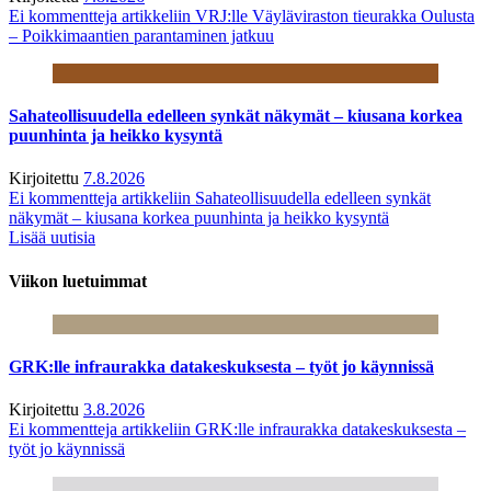
Ei kommentteja
artikkeliin VRJ:lle Väyläviraston tieurakka Oulusta
– Poikkimaantien parantaminen jatkuu
Sahateollisuudella edelleen synkät näkymät – kiusana korkea
puunhinta ja heikko kysyntä
Kirjoitettu
7.8.2026
Ei kommentteja
artikkeliin Sahateollisuudella edelleen synkät
näkymät – kiusana korkea puunhinta ja heikko kysyntä
Lisää uutisia
Viikon luetuimmat
GRK:lle infraurakka datakeskuksesta – työt jo käynnissä
Kirjoitettu
3.8.2026
Ei kommentteja
artikkeliin GRK:lle infraurakka datakeskuksesta –
työt jo käynnissä