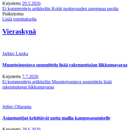
Kirjoitettu
29.5.2026
Ei kommentteja
artikkeliin Kohti tuottavuuden parempaa puolta
Pääkirjoitus
Lisää toimitukselta
Vieraskynä
Jarkko Liuska
Muuntojoustava suunnittelu lisää rakennuttajan liikkumavaraa
Kirjoitettu
7.7.2026
Ei kommentteja
artikkeliin Muuntojoustava suunnittelu lisää
rakennuttajan liikkumavaraa
Jethro Ollaranta
Asiantuntijat kehittävät uutta mallia kampusasumiselle
Kirjoitettu
29.6.2026