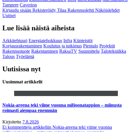
Tampere
Caverion
Kirjaudu sisään
Rekisteröidy
Tilaa Rakennuslehti
Näköislehdet
Uutiset
Lue lisää näistä aiheista
Arkkitehtuuri
Energiatehokkuus
Infra
Kiinteistöt
Korjausrakentaminen
Koulutus ja tutkimus
Pientalo
Projektit
Rakennustuote
Rakentaminen
RaksaTV
Suunnittelu
Talotekniikka
Talous
Työelämä
Uutisissa nyt
Uusimmat artikkelit
Nokia-areena teki viime vuonna miljoonatappion – miinusta
roimasti aiempaa enemmän
Kirjoitettu
7.8.2026
Ei kommentteja
artikkeliin Nokia-areena teki viime vuonna