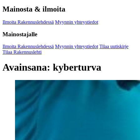
Mainosta & ilmoita
Ilmoita Rakennuslehdessä
Myynnin yhteystiedot
Mainostajalle
Ilmoita Rakennuslehdessä
Myynnin yhteystiedot
Tilaa uutiskirje
Tilaa Rakennuslehti
Avainsana:
kyberturva