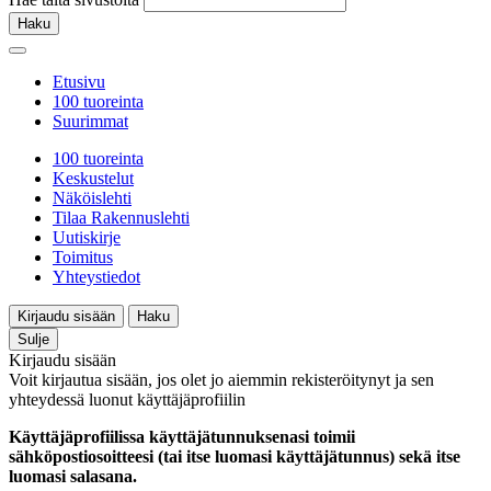
Haku
Etusivu
100 tuoreinta
Suurimmat
100 tuoreinta
Keskustelut
Näköislehti
Tilaa Rakennuslehti
Uutiskirje
Toimitus
Yhteystiedot
Kirjaudu sisään
Haku
Sulje
Kirjaudu sisään
Voit kirjautua sisään, jos olet jo aiemmin rekisteröitynyt ja sen
yhteydessä luonut käyttäjäprofiilin
Käyttäjäprofiilissa käyttäjätunnuksenasi toimii
sähköpostiosoitteesi (tai itse luomasi käyttäjätunnus) sekä itse
luomasi salasana.