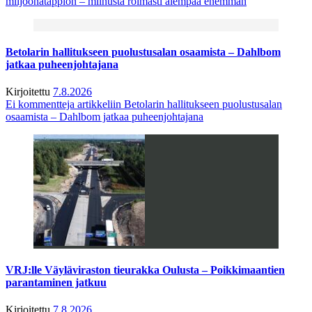
miljoonatappion – miinusta roimasti aiempaa enemmän
Betolarin hallitukseen puolustusalan osaamista – Dahlbom
jatkaa puheenjohtajana
Kirjoitettu
7.8.2026
Ei kommentteja
artikkeliin Betolarin hallitukseen puolustusalan
osaamista – Dahlbom jatkaa puheenjohtajana
VRJ:lle Väyläviraston tieurakka Oulusta – Poikkimaantien
parantaminen jatkuu
Kirjoitettu
7.8.2026