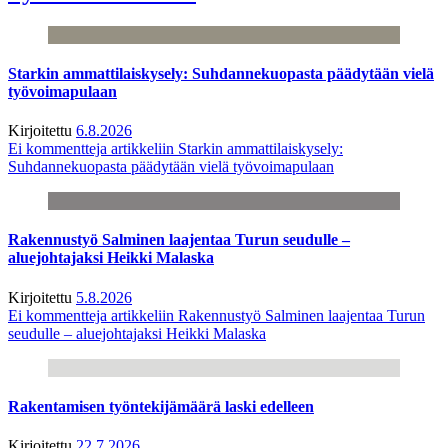
Starkin ammattilaiskysely: Suhdannekuopasta päädytään vielä
työvoimapulaan
Kirjoitettu
6.8.2026
Ei kommentteja
artikkeliin Starkin ammattilaiskysely:
Suhdannekuopasta päädytään vielä työvoimapulaan
Rakennustyö Salminen laajentaa Turun seudulle –
aluejohtajaksi Heikki Malaska
Kirjoitettu
5.8.2026
Ei kommentteja
artikkeliin Rakennustyö Salminen laajentaa Turun
seudulle – aluejohtajaksi Heikki Malaska
Rakentamisen työntekijämäärä laski edelleen
Kirjoitettu
22.7.2026