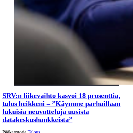
SRV:n liikevaihto kasvoi 18 prosenttia,
tulos heikkeni – ”Käymme parhaillaan
lukuisia neuvotteluja uusista
datakeskushankkeista”
Pääkategoria
Talous