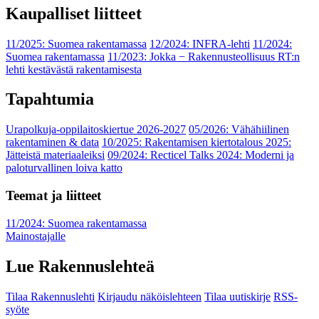
Kaupalliset liitteet
11/2025: Suomea rakentamassa
12/2024: INFRA-lehti
11/2024:
Suomea rakentamassa
11/2023: Jokka − Rakennusteollisuus RT:n
lehti kestävästä rakentamisesta
Tapahtumia
Urapolkuja-oppilaitoskiertue 2026-2027
05/2026: Vähähiilinen
rakentaminen & data
10/2025: Rakentamisen kiertotalous 2025:
Jätteistä materiaaleiksi
09/2024: Recticel Talks 2024: Moderni ja
paloturvallinen loiva katto
Teemat ja liitteet
11/2024: Suomea rakentamassa
Mainostajalle
Lue Rakennuslehteä
Tilaa Rakennuslehti
Kirjaudu näköislehteen
Tilaa uutiskirje
RSS-
syöte