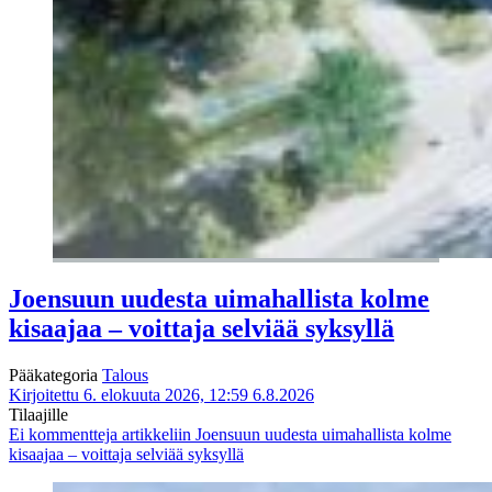
Joensuun uudesta uimahallista kolme
kisaajaa – voittaja selviää syksyllä
Pääkategoria
Talous
Kirjoitettu 6. elokuuta 2026, 12:59
6.8.2026
Tilaajille
Ei kommentteja
artikkeliin Joensuun uudesta uimahallista kolme
kisaajaa – voittaja selviää syksyllä