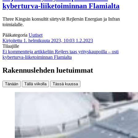
kyberturva-liiketoiminnan Flamialta
Three Kingsin konsultit siirtyvät Rejlersin Energian ja Infran
toimialalle.
Pääkategoria
Uutiset
Kirjoitettu 1. helmikuuta 2023, 10:03
1.2.2023
Tilaajille
Ei kommentteja
artikkeliin Rejlers taas yrityskaupoilla – osti
kyberturva-liiketoiminnan Flamialta
Rakennuslehden luetuimmat
Tänään
Tällä viikolla
Tässä kuussa