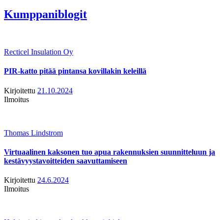
Kumppaniblogit
Recticel Insulation Oy
PIR-katto pitää pintansa kovillakin keleillä
Kirjoitettu
21.10.2024
Ilmoitus
Thomas Lindstrom
Virtuaalinen kaksonen tuo apua rakennuksien suunnitteluun ja
kestävyystavoitteiden saavuttamiseen
Kirjoitettu
24.6.2024
Ilmoitus