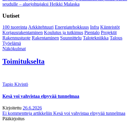
seudulle – aluejohtajaksi Heikki Malaska
Uutiset
100 tuoreinta
Arkkitehtuuri
Energiatehokkuus
Infra
Kiinteistöt
Korjausrakentaminen
Koulutus ja tutkimus
Pientalo
Projektit
Rakennustuote
Rakentaminen
Suunnittelu
Talotekniikka
Talous
Työelämä
Näkökulmat
Toimitukselta
Tapio Kivistö
Kesä voi vahvistaa elpyvää tunnelmaa
Kirjoitettu
26.6.2026
Ei kommentteja
artikkeliin Kesä voi vahvistaa elpyvää tunnelmaa
Pääkirjoitus