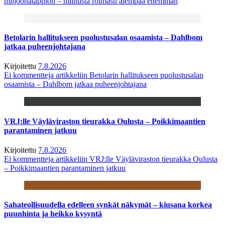
miljoonatappion – miinusta roimasti aiempaa enemmän
Betolarin hallitukseen puolustusalan osaamista – Dahlbom
jatkaa puheenjohtajana
Kirjoitettu
7.8.2026
Ei kommentteja
artikkeliin Betolarin hallitukseen puolustusalan
osaamista – Dahlbom jatkaa puheenjohtajana
VRJ:lle Väyläviraston tieurakka Oulusta – Poikkimaantien
parantaminen jatkuu
Kirjoitettu
7.8.2026
Ei kommentteja
artikkeliin VRJ:lle Väyläviraston tieurakka Oulusta
– Poikkimaantien parantaminen jatkuu
Sahateollisuudella edelleen synkät näkymät – kiusana korkea
puunhinta ja heikko kysyntä