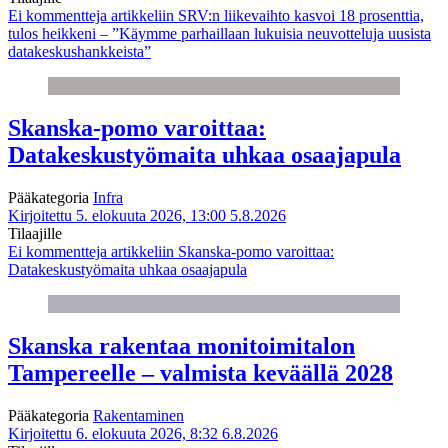
Ei kommentteja
artikkeliin SRV:n liikevaihto kasvoi 18 prosenttia,
tulos heikkeni – ”Käymme parhaillaan lukuisia neuvotteluja uusista
datakeskushankkeista”
Skanska-pomo varoittaa:
Datakeskustyömaita uhkaa osaajapula
Pääkategoria
Infra
Kirjoitettu 5. elokuuta 2026, 13:00
5.8.2026
Tilaajille
Ei kommentteja
artikkeliin Skanska-pomo varoittaa:
Datakeskustyömaita uhkaa osaajapula
Skanska rakentaa monitoimitalon
Tampereelle – valmista keväällä 2028
Pääkategoria
Rakentaminen
Kirjoitettu 6. elokuuta 2026, 8:32
6.8.2026