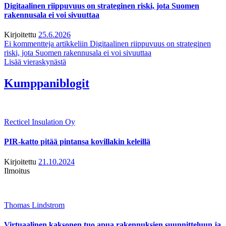
Digitaalinen riippuvuus on strateginen riski, jota Suomen
rakennusala ei voi sivuuttaa
Kirjoitettu
25.6.2026
Ei kommentteja
artikkeliin Digitaalinen riippuvuus on strateginen
riski, jota Suomen rakennusala ei voi sivuuttaa
Lisää vieraskynästä
Kumppaniblogit
Recticel Insulation Oy
PIR-katto pitää pintansa kovillakin keleillä
Kirjoitettu
21.10.2024
Ilmoitus
Thomas Lindstrom
Virtuaalinen kaksonen tuo apua rakennuksien suunnitteluun ja