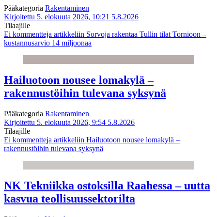
Pääkategoria
Rakentaminen
Kirjoitettu 5. elokuuta 2026, 10:21
5.8.2026
Tilaajille
Ei kommentteja
artikkeliin Sorvoja rakentaa Tullin tilat Tornioon –
kustannusarvio 14 miljoonaa
Hailuotoon nousee lomakylä –
rakennustöihin tulevana syksynä
Pääkategoria
Rakentaminen
Kirjoitettu 5. elokuuta 2026, 9:54
5.8.2026
Tilaajille
Ei kommentteja
artikkeliin Hailuotoon nousee lomakylä –
rakennustöihin tulevana syksynä
NK Tekniikka ostoksilla Raahessa – uutta
kasvua teollisuussektorilta