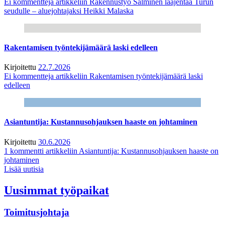
Ei kommentteja
artikkeliin Rakennustyö Salminen laajentaa Turun
seudulle – aluejohtajaksi Heikki Malaska
Rakentamisen työntekijämäärä laski edelleen
Kirjoitettu
22.7.2026
Ei kommentteja
artikkeliin Rakentamisen työntekijämäärä laski
edelleen
Asiantuntija: Kustannusohjauksen haaste on johtaminen
Kirjoitettu
30.6.2026
1 kommentti
artikkeliin Asiantuntija: Kustannusohjauksen haaste on
johtaminen
Lisää uutisia
Uusimmat työpaikat
Toimitusjohtaja