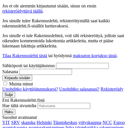
Jos et ole aiemmin kirjautunut sisään, sinun on ensin
rekisteröidyttävä täällä
.
Jos sinulle tulee Rakennuslehti, rekisteröitymällä saat kaikki
rakennuslehti.fi-sisällöt luettavaksesi.
Jos sinulle ei tule Rakennuslehteä, voit silti rekisteröityä, jolloin saat
oikeuden kommentoida lukottomia artikkeleita, mutta et pääse
lukemaan lukittuja artikkeleita.
Tilaa Rakennuslehti tästä
tai hyödynnä
maksuton koejakso tästä
.
Sähköposti tai käyttäjätunnus
Salasana
Kirjaudu sisään
Muista minut
Unohditko käyttäjätunnuksesi?
Unohditko salasanasi?
Rekisteröidy
Sulje
Etsi Rakennuslehti.fistä
Hae tältä sivustolta
Haku
Suositut avainsanat
YIT
SRV
skanska
Helsinki
Tilastokeskus
yrityskauppa
NCC
Espoo
asuntokauppa
asuntorakentaminen
Infra
talotekniikka
rakentaminen