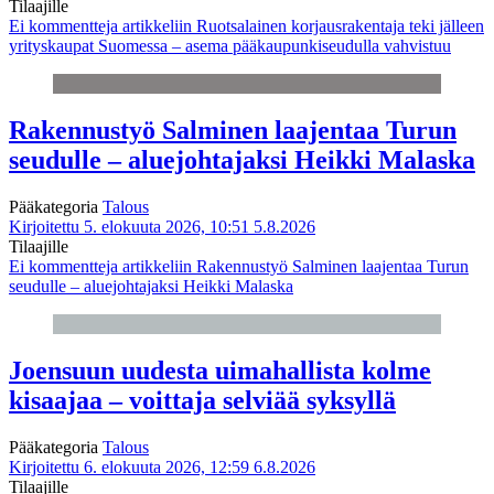
Tilaajille
Ei kommentteja
artikkeliin Ruotsalainen korjausrakentaja teki jälleen
yrityskaupat Suomessa – asema pääkaupunkiseudulla vahvistuu
Rakennustyö Salminen laajentaa Turun
seudulle – aluejohtajaksi Heikki Malaska
Pääkategoria
Talous
Kirjoitettu 5. elokuuta 2026, 10:51
5.8.2026
Tilaajille
Ei kommentteja
artikkeliin Rakennustyö Salminen laajentaa Turun
seudulle – aluejohtajaksi Heikki Malaska
Joensuun uudesta uimahallista kolme
kisaajaa – voittaja selviää syksyllä
Pääkategoria
Talous
Kirjoitettu 6. elokuuta 2026, 12:59
6.8.2026
Tilaajille