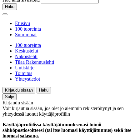
Haku
Etusivu
100 tuoreinta
Suurimmat
100 tuoreinta
Keskustelut
Näköislehti
Tilaa Rakennuslehti
Uutiskirje
Toimitus
Yhteystiedot
Kirjaudu sisään
Haku
Sulje
Kirjaudu sisään
Voit kirjautua sisään, jos olet jo aiemmin rekisteröitynyt ja sen
yhteydessä luonut käyttäjäprofiilin
Käyttäjäprofiilissa käyttäjätunnuksenasi toimii
sähköpostiosoitteesi (tai itse luomasi käyttäjätunnus) sekä itse
luomasi salasana.