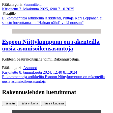
Pääkategoria
Suunnittelu
Kirjoitettu 7. lokakuuta 2025, 6:00
7.10.2025
Tilaajille
Ei kommentteja
artikkeliin Arkkitehti, yrittäjä Kari Leppänen ei
suostu luovuttamaan: ”Haluan nähdä vielä nousun”
Espoon Niittykumpuun on rakenteilla
uusia asumisoikeusasuntoja
Kohteen pääurakoitsijana toimii Rakennuspetäjä.
Pääkategoria
Asunnot
Kirjoitettu 8. tammikuuta 2024, 12:40
8.1.2024
Ei kommentteja
artikkeliin Espoon Niittykumpuun on rakenteilla
uusia asumisoikeusasuntoja
Rakennuslehden luetuimmat
Tänään
Tällä viikolla
Tässä kuussa