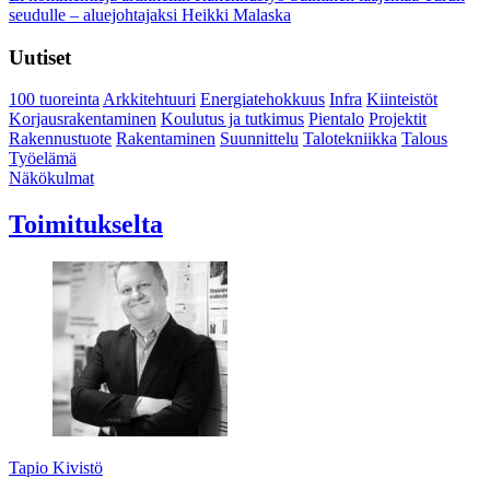
seudulle – aluejohtajaksi Heikki Malaska
Uutiset
100 tuoreinta
Arkkitehtuuri
Energiatehokkuus
Infra
Kiinteistöt
Korjausrakentaminen
Koulutus ja tutkimus
Pientalo
Projektit
Rakennustuote
Rakentaminen
Suunnittelu
Talotekniikka
Talous
Työelämä
Näkökulmat
Toimitukselta
Tapio Kivistö