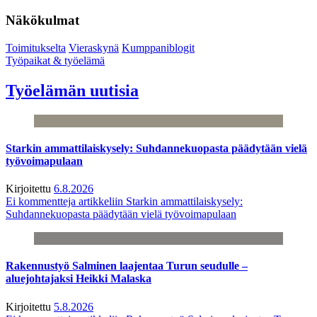
Näkökulmat
Toimitukselta
Vieraskynä
Kumppaniblogit
Työpaikat & työelämä
Työelämän uutisia
Starkin ammattilaiskysely: Suhdannekuopasta päädytään vielä
työvoimapulaan
Kirjoitettu
6.8.2026
Ei kommentteja
artikkeliin Starkin ammattilaiskysely:
Suhdannekuopasta päädytään vielä työvoimapulaan
Rakennustyö Salminen laajentaa Turun seudulle –
aluejohtajaksi Heikki Malaska
Kirjoitettu
5.8.2026