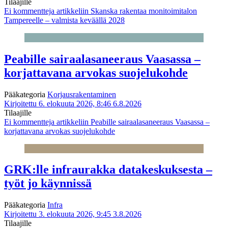
Tilaajille
Ei kommentteja
artikkeliin Skanska rakentaa monitoimitalon
Tampereelle – valmista keväällä 2028
Peabille sairaalasaneeraus Vaasassa –
korjattavana arvokas suojelukohde
Pääkategoria
Korjausrakentaminen
Kirjoitettu 6. elokuuta 2026, 8:46
6.8.2026
Tilaajille
Ei kommentteja
artikkeliin Peabille sairaalasaneeraus Vaasassa –
korjattavana arvokas suojelukohde
GRK:lle infraurakka datakeskuksesta –
työt jo käynnissä
Pääkategoria
Infra
Kirjoitettu 3. elokuuta 2026, 9:45
3.8.2026
Tilaajille