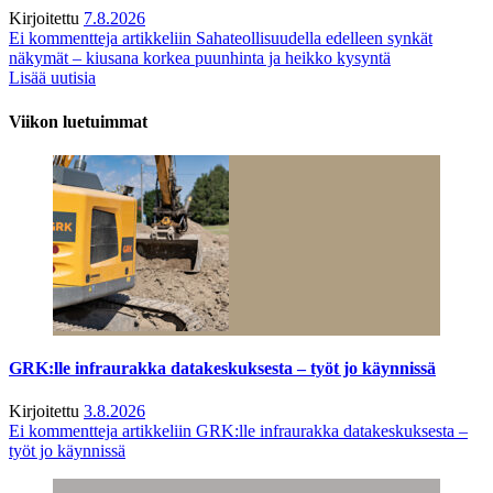
Kirjoitettu
7.8.2026
Ei kommentteja
artikkeliin Sahateollisuudella edelleen synkät
näkymät – kiusana korkea puunhinta ja heikko kysyntä
Lisää uutisia
Viikon luetuimmat
GRK:lle infraurakka datakeskuksesta – työt jo käynnissä
Kirjoitettu
3.8.2026
Ei kommentteja
artikkeliin GRK:lle infraurakka datakeskuksesta –
työt jo käynnissä