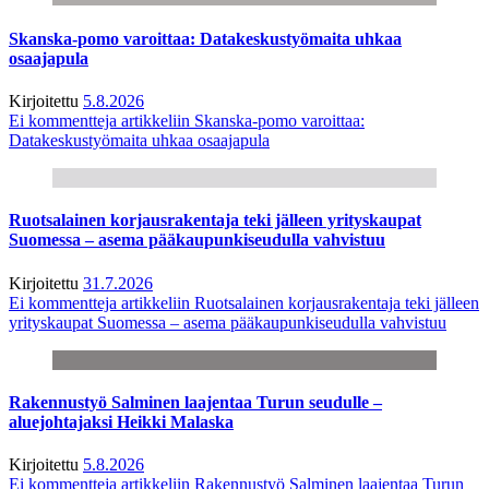
Skanska-pomo varoittaa: Datakeskustyömaita uhkaa
osaajapula
Kirjoitettu
5.8.2026
Ei kommentteja
artikkeliin Skanska-pomo varoittaa:
Datakeskustyömaita uhkaa osaajapula
Ruotsalainen korjausrakentaja teki jälleen yrityskaupat
Suomessa – asema pääkaupunkiseudulla vahvistuu
Kirjoitettu
31.7.2026
Ei kommentteja
artikkeliin Ruotsalainen korjausrakentaja teki jälleen
yrityskaupat Suomessa – asema pääkaupunkiseudulla vahvistuu
Rakennustyö Salminen laajentaa Turun seudulle –
aluejohtajaksi Heikki Malaska
Kirjoitettu
5.8.2026
Ei kommentteja
artikkeliin Rakennustyö Salminen laajentaa Turun