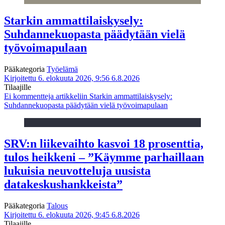
Starkin ammattilaiskysely:
Suhdannekuopasta päädytään vielä
työvoimapulaan
Pääkategoria
Työelämä
Kirjoitettu 6. elokuuta 2026, 9:56
6.8.2026
Tilaajille
Ei kommentteja
artikkeliin Starkin ammattilaiskysely:
Suhdannekuopasta päädytään vielä työvoimapulaan
SRV:n liikevaihto kasvoi 18 prosenttia,
tulos heikkeni – ”Käymme parhaillaan
lukuisia neuvotteluja uusista
datakeskushankkeista”
Pääkategoria
Talous
Kirjoitettu 6. elokuuta 2026, 9:45
6.8.2026
Tilaajille