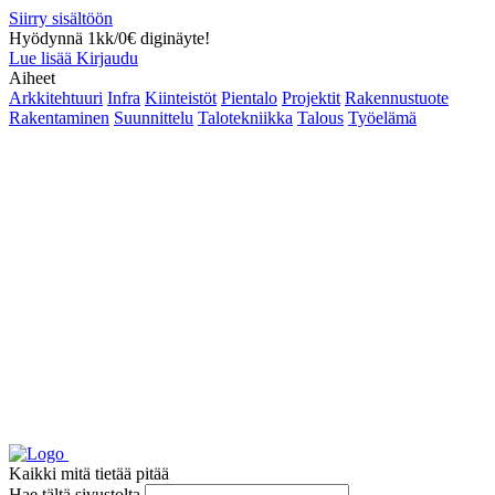
Siirry sisältöön
Hyödynnä 1kk/0€ diginäyte!
Lue lisää
Kirjaudu
Aiheet
Arkkitehtuuri
Infra
Kiinteistöt
Pientalo
Projektit
Rakennustuote
Rakentaminen
Suunnittelu
Talotekniikka
Talous
Työelämä
Kaikki mitä tietää pitää
Hae tältä sivustolta