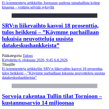
Ei kommentteja
artikkeliin Joensuun uudesta uimahallista kolme
kisaajaa – voittaja selviää syksyllä
SRV:n liikevaihto kasvoi 18 prosenttia,
tulos heikkeni – ”Käymme parhaillaan
lukuisia neuvotteluja uusista
datakeskushankkeista”
Pääkategoria
Talous
Kirjoitettu 6. elokuuta 2026, 9:45
6.8.2026
Tilaajille
Ei kommentteja
artikkeliin SRV:n liikevaihto kasvoi 18 prosenttia,
tulos heikkeni – ”Käymme parhaillaan lukuisia neuvotteluja uusista
datakeskushankkeista”
Sorvoja rakentaa Tullin tilat Tornioon –
kustannusarvio 14 miljoonaa