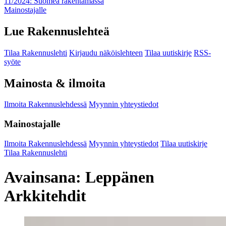
11/2024: Suomea rakentamassa
Mainostajalle
Lue Rakennuslehteä
Tilaa Rakennuslehti
Kirjaudu näköislehteen
Tilaa uutiskirje
RSS-
syöte
Mainosta & ilmoita
Ilmoita Rakennuslehdessä
Myynnin yhteystiedot
Mainostajalle
Ilmoita Rakennuslehdessä
Myynnin yhteystiedot
Tilaa uutiskirje
Tilaa Rakennuslehti
Avainsana:
Leppänen
Arkkitehdit