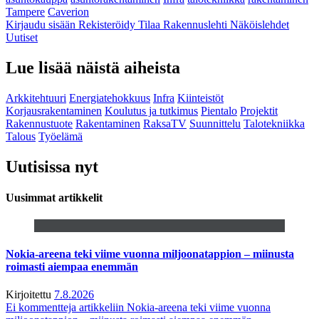
Tampere
Caverion
Kirjaudu sisään
Rekisteröidy
Tilaa Rakennuslehti
Näköislehdet
Uutiset
Lue lisää näistä aiheista
Arkkitehtuuri
Energiatehokkuus
Infra
Kiinteistöt
Korjausrakentaminen
Koulutus ja tutkimus
Pientalo
Projektit
Rakennustuote
Rakentaminen
RaksaTV
Suunnittelu
Talotekniikka
Talous
Työelämä
Uutisissa nyt
Uusimmat artikkelit
Nokia-areena teki viime vuonna miljoonatappion – miinusta
roimasti aiempaa enemmän
Kirjoitettu
7.8.2026
Ei kommentteja
artikkeliin Nokia-areena teki viime vuonna