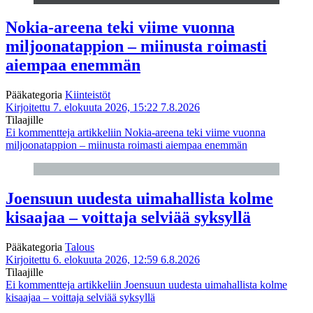
Nokia-areena teki viime vuonna
miljoonatappion – miinusta roimasti
aiempaa enemmän
Pääkategoria
Kiinteistöt
Kirjoitettu 7. elokuuta 2026, 15:22
7.8.2026
Tilaajille
Ei kommentteja
artikkeliin Nokia-areena teki viime vuonna
miljoonatappion – miinusta roimasti aiempaa enemmän
Joensuun uudesta uimahallista kolme
kisaajaa – voittaja selviää syksyllä
Pääkategoria
Talous
Kirjoitettu 6. elokuuta 2026, 12:59
6.8.2026
Tilaajille
Ei kommentteja
artikkeliin Joensuun uudesta uimahallista kolme
kisaajaa – voittaja selviää syksyllä