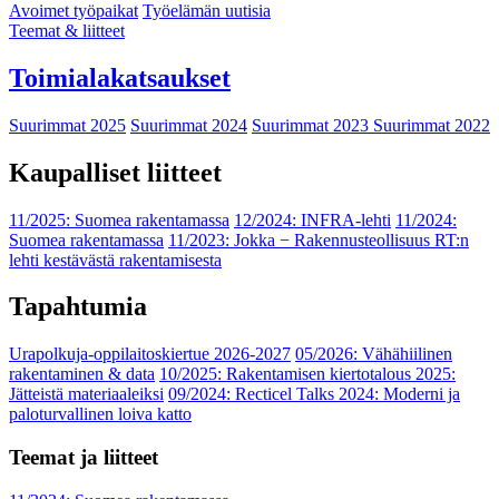
Avoimet työpaikat
Työelämän uutisia
Teemat & liitteet
Toimialakatsaukset
Suurimmat 2025
Suurimmat 2024
Suurimmat 2023
Suurimmat 2022
Kaupalliset liitteet
11/2025: Suomea rakentamassa
12/2024: INFRA-lehti
11/2024:
Suomea rakentamassa
11/2023: Jokka − Rakennusteollisuus RT:n
lehti kestävästä rakentamisesta
Tapahtumia
Urapolkuja-oppilaitoskiertue 2026-2027
05/2026: Vähähiilinen
rakentaminen & data
10/2025: Rakentamisen kiertotalous 2025:
Jätteistä materiaaleiksi
09/2024: Recticel Talks 2024: Moderni ja
paloturvallinen loiva katto
Teemat ja liitteet