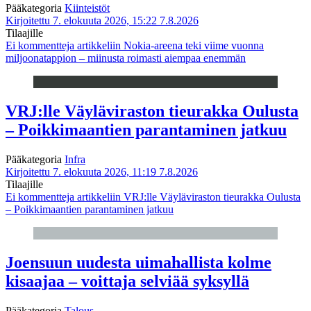
Pääkategoria
Kiinteistöt
Kirjoitettu 7. elokuuta 2026, 15:22
7.8.2026
Tilaajille
Ei kommentteja
artikkeliin Nokia-areena teki viime vuonna
miljoonatappion – miinusta roimasti aiempaa enemmän
VRJ:lle Väyläviraston tieurakka Oulusta
– Poikkimaantien parantaminen jatkuu
Pääkategoria
Infra
Kirjoitettu 7. elokuuta 2026, 11:19
7.8.2026
Tilaajille
Ei kommentteja
artikkeliin VRJ:lle Väyläviraston tieurakka Oulusta
– Poikkimaantien parantaminen jatkuu
Joensuun uudesta uimahallista kolme
kisaajaa – voittaja selviää syksyllä
Pääkategoria
Talous