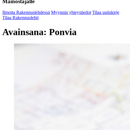
Mainostajalle
Ilmoita Rakennuslehdessä
Myynnin yhteystiedot
Tilaa uutiskirje
Tilaa Rakennuslehti
Avainsana:
Ponvia