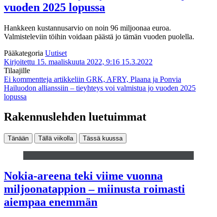
vuoden 2025 lopussa
Hankkeen kustannusarvio on noin 96 miljoonaa euroa.
Valmisteleviin töihin voidaan päästä jo tämän vuoden puolella.
Pääkategoria
Uutiset
Kirjoitettu 15. maaliskuuta 2022, 9:16
15.3.2022
Tilaajille
Ei kommentteja
artikkeliin GRK, AFRY, Plaana ja Ponvia
Hailuodon allianssiin – tieyhteys voi valmistua jo vuoden 2025
lopussa
Rakennuslehden luetuimmat
Tänään
Tällä viikolla
Tässä kuussa
Nokia-areena teki viime vuonna
miljoonatappion – miinusta roimasti
aiempaa enemmän