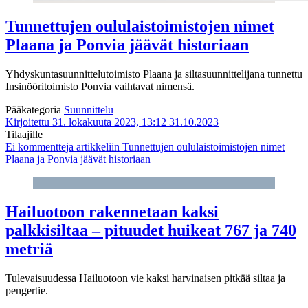
Tunnettujen oululaistoimistojen nimet
Plaana ja Ponvia jäävät historiaan
Yhdyskuntasuunnittelutoimisto Plaana ja siltasuunnittelijana tunnettu
Insinööritoimisto Ponvia vaihtavat nimensä.
Pääkategoria
Suunnittelu
Kirjoitettu 31. lokakuuta 2023, 13:12
31.10.2023
Tilaajille
Ei kommentteja
artikkeliin Tunnettujen oululaistoimistojen nimet
Plaana ja Ponvia jäävät historiaan
Hailuotoon rakennetaan kaksi
palkkisiltaa – pituudet huikeat 767 ja 740
metriä
Tulevaisuudessa Hailuotoon vie kaksi harvinaisen pitkää siltaa ja
pengertie.