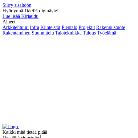
Siirry sisältöön
Hyödynnä 1kk/0€ diginäyte!
Lue lisää
Kirjaudu
Aiheet
Arkkitehtuuri
Infra
Kiinteistöt
Pientalo
Projektit
Rakennustuote
Rakentaminen
Suunnittelu
Talotekniikka
Talous
Työelämä
Kaikki mitä tietää pitää
Hae tältä sivustolta