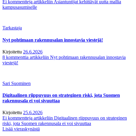
Ei kommentteja
artikkeliin Asiantuntijat kehittävät uutta mallia
kampusasumiselle
Tarkastaja
Nyt pohtimaan rakennusalan innostavia viestejä!
Kirjoitettu
26.6.2026
8 kommenttia
artikkeliin Nyt pohtimaan rakennusalan innostavia
viestejä!
Sari Suominen
Digitaalinen riippuvuus on strateginen riski, jota Suomen
rakennusala ei voi sivuuttaa
Kirjoitettu
25.6.2026
Ei kommentteja
artikkeliin Digitaalinen riippuvuus on strateginen
riski, jota Suomen rakennusala ei voi sivuuttaa
Lisää vieraskynästä