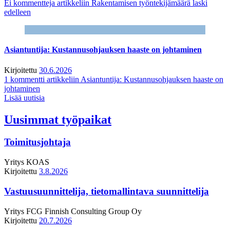
Ei kommentteja
artikkeliin Rakentamisen työntekijämäärä laski
edelleen
Asiantuntija: Kustannusohjauksen haaste on johtaminen
Kirjoitettu
30.6.2026
1 kommentti
artikkeliin Asiantuntija: Kustannusohjauksen haaste on
johtaminen
Lisää uutisia
Uusimmat työpaikat
Toimitusjohtaja
Yritys
KOAS
Kirjoitettu
3.8.2026
Vastuusuunnittelija, tietomallintava suunnittelija
Yritys
FCG Finnish Consulting Group Oy
Kirjoitettu
20.7.2026