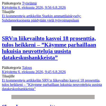
Pääkategoria
Työelämä
Kirjoitettu 6. elokuuta 2026, 9:56
6.8.2026
Tilaajille
Ei kommentteja
artikkeliin Starkin ammattilaiskysely:
Suhdannekuopasta päädytään vielä työvoimapulaan
SRV:n liikevaihto kasvoi 18 prosenttia,
tulos heikkeni – ”Käymme parhaillaan
lukuisia neuvotteluja uusista
datakeskushankkeista”
Pääkategoria
Talous
Kirjoitettu 6. elokuuta 2026, 9:45
6.8.2026
Tilaajille
Ei kommentteja
artikkeliin SRV:n liikevaihto kasvoi 18 prosenttia,
tulos heikkeni – ”Käymme parhaillaan lukuisia neuvotteluja uusista
datakeskushankkeista”