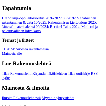
Tapahtumia
Urapolkuja-oppilaitoskiertue 2026-2027
05/2026: Vähähiilinen
rakentaminen & data
10/2025: Rakentamisen kiertotalous 2025:
Jätteistä materiaaleiksi
09/2024: Recticel Talks 2024: Moderni ja
paloturvallinen loiva katto
Teemat ja liitteet
11/2024: Suomea rakentamassa
Mainostajalle
Lue Rakennuslehteä
Tilaa Rakennuslehti
Kirjaudu näköislehteen
Tilaa uutiskirje
RSS-
syöte
Mainosta & ilmoita
Ilmoita Rakennuslehdessä
Myynnin yhteystiedot