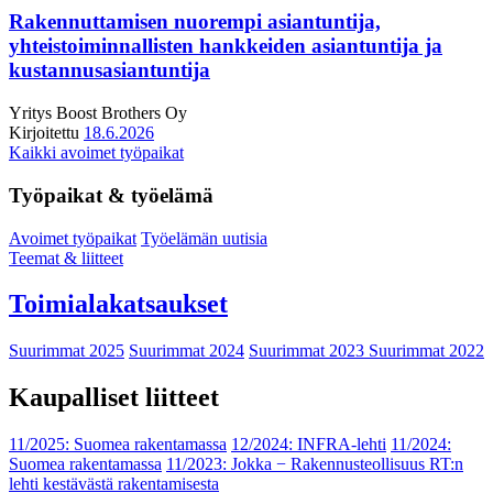
Rakennuttamisen nuorempi asiantuntija,
yhteistoiminnallisten hankkeiden asiantuntija ja
kustannusasiantuntija
Yritys
Boost Brothers Oy
Kirjoitettu
18.6.2026
Kaikki avoimet työpaikat
Työpaikat & työelämä
Avoimet työpaikat
Työelämän uutisia
Teemat & liitteet
Toimialakatsaukset
Suurimmat 2025
Suurimmat 2024
Suurimmat 2023
Suurimmat 2022
Kaupalliset liitteet
11/2025: Suomea rakentamassa
12/2024: INFRA-lehti
11/2024:
Suomea rakentamassa
11/2023: Jokka − Rakennusteollisuus RT:n
lehti kestävästä rakentamisesta