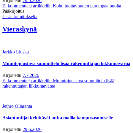
Kirjoitettu
29.5.2026
Ei kommentteja
artikkeliin Kohti tuottavuuden parempaa puolta
Pääkirjoitus
Lisää toimitukselta
Vieraskynä
Jarkko Liuska
Muuntojoustava suunnittelu lisää rakennuttajan liikkumavaraa
Kirjoitettu
7.7.2026
Ei kommentteja
artikkeliin Muuntojoustava suunnittelu lisää
rakennuttajan liikkumavaraa
Jethro Ollaranta
Asiantuntijat kehittävät uutta mallia kampusasumiselle
Kirjoitettu
29.6.2026