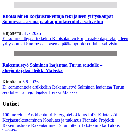
Ruotsalainen korjausrakentaja teki jälleen yrityskaupat
Suomessa – asema pääkaupunkiseudulla vahvistuu
Kirjoitettu
31.7.2026
Ei kommentteja
artikkeliin Ruotsalainen korjausrakentaja teki jälleen
yrityskaupat Suomessa – asema pääkaupunkiseudulla vahvistuu
Rakennustyö Salminen laajentaa Turun seudulle –
aluejohtajaksi Heikki Malaska
Kirjoitettu
5.8.2026
Ei kommentteja
artikkeliin Rakennustyö Salminen laajentaa Turun
seudulle – aluejohtajaksi Heikki Malaska
Uutiset
100 tuoreinta
Arkkitehtuuri
Energiatehokkuus
Infra
Kiinteistöt
Korjausrakentaminen
Koulutus ja tutkimus
Pientalo
Projektit
Rakennustuote
Rakentaminen
Suunnittelu
Talotekniikka
Talous
Työelämä