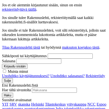
Jos et ole aiemmin kirjautunut sisään, sinun on ensin
rekisteröidyttävä täällä
.
Jos sinulle tulee Rakennuslehti, rekisteröitymällä saat kaikki
rakennuslehti.fi-sisällöt luettavaksesi.
Jos sinulle ei tule Rakennuslehteä, voit silti rekisteröityä, jolloin saat
oikeuden kommentoida lukottomia artikkeleita, mutta et pääse
lukemaan lukittuja artikkeleita.
Tilaa Rakennuslehti tästä
tai hyödynnä
maksuton koejakso tästä
.
Sähköposti tai käyttäjätunnus
Salasana
Kirjaudu sisään
Muista minut
Unohditko käyttäjätunnuksesi?
Unohditko salasanasi?
Rekisteröidy
Sulje
Etsi Rakennuslehti.fistä
Hae tältä sivustolta
Haku
Suositut avainsanat
YIT
SRV
skanska
Helsinki
Tilastokeskus
yrityskauppa
NCC
Espoo
asuntokauppa
asuntorakentaminen
Infra
talotekniikka
rakentaminen