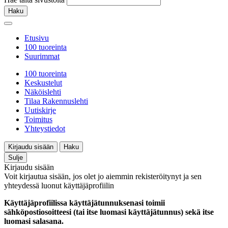
Haku
Etusivu
100 tuoreinta
Suurimmat
100 tuoreinta
Keskustelut
Näköislehti
Tilaa Rakennuslehti
Uutiskirje
Toimitus
Yhteystiedot
Kirjaudu sisään
Haku
Sulje
Kirjaudu sisään
Voit kirjautua sisään, jos olet jo aiemmin rekisteröitynyt ja sen
yhteydessä luonut käyttäjäprofiilin
Käyttäjäprofiilissa käyttäjätunnuksenasi toimii
sähköpostiosoitteesi (tai itse luomasi käyttäjätunnus) sekä itse
luomasi salasana.