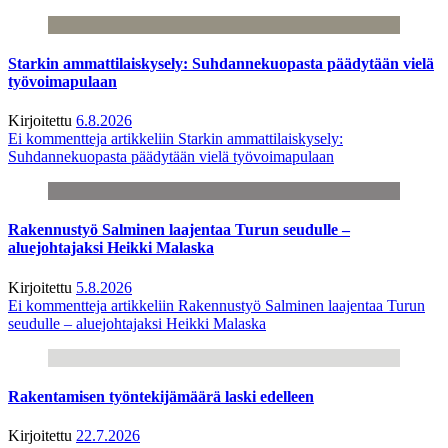
Starkin ammattilaiskysely: Suhdannekuopasta päädytään vielä
työvoimapulaan
Kirjoitettu
6.8.2026
Ei kommentteja
artikkeliin Starkin ammattilaiskysely:
Suhdannekuopasta päädytään vielä työvoimapulaan
Rakennustyö Salminen laajentaa Turun seudulle –
aluejohtajaksi Heikki Malaska
Kirjoitettu
5.8.2026
Ei kommentteja
artikkeliin Rakennustyö Salminen laajentaa Turun
seudulle – aluejohtajaksi Heikki Malaska
Rakentamisen työntekijämäärä laski edelleen
Kirjoitettu
22.7.2026