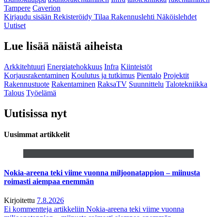
Tampere
Caverion
Kirjaudu sisään
Rekisteröidy
Tilaa Rakennuslehti
Näköislehdet
Uutiset
Lue lisää näistä aiheista
Arkkitehtuuri
Energiatehokkuus
Infra
Kiinteistöt
Korjausrakentaminen
Koulutus ja tutkimus
Pientalo
Projektit
Rakennustuote
Rakentaminen
RaksaTV
Suunnittelu
Talotekniikka
Talous
Työelämä
Uutisissa nyt
Uusimmat artikkelit
Nokia-areena teki viime vuonna miljoonatappion – miinusta
roimasti aiempaa enemmän
Kirjoitettu
7.8.2026
Ei kommentteja
artikkeliin Nokia-areena teki viime vuonna