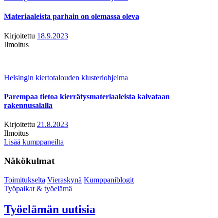
Materiaaleista parhain on olemassa oleva
Kirjoitettu
18.9.2023
Ilmoitus
Helsingin kiertotalouden klusteriohjelma
Parempaa tietoa kierrätysmateriaaleista kaivataan
rakennusalalla
Kirjoitettu
21.8.2023
Ilmoitus
Lisää kumppaneilta
Näkökulmat
Toimitukselta
Vieraskynä
Kumppaniblogit
Työpaikat & työelämä
Työelämän uutisia