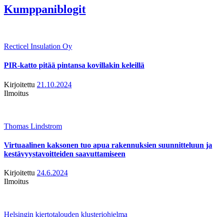
Kumppaniblogit
Recticel Insulation Oy
PIR-katto pitää pintansa kovillakin keleillä
Kirjoitettu
21.10.2024
Ilmoitus
Thomas Lindstrom
Virtuaalinen kaksonen tuo apua rakennuksien suunnitteluun ja
kestävyystavoitteiden saavuttamiseen
Kirjoitettu
24.6.2024
Ilmoitus
Helsingin kiertotalouden klusteriohjelma