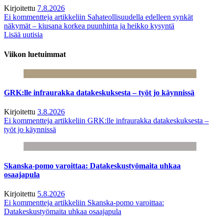
Kirjoitettu
7.8.2026
Ei kommentteja
artikkeliin Sahateollisuudella edelleen synkät
näkymät – kiusana korkea puunhinta ja heikko kysyntä
Lisää uutisia
Viikon luetuimmat
GRK:lle infraurakka datakeskuksesta – työt jo käynnissä
Kirjoitettu
3.8.2026
Ei kommentteja
artikkeliin GRK:lle infraurakka datakeskuksesta –
työt jo käynnissä
Skanska-pomo varoittaa: Datakeskustyömaita uhkaa
osaajapula
Kirjoitettu
5.8.2026
Ei kommentteja
artikkeliin Skanska-pomo varoittaa:
Datakeskustyömaita uhkaa osaajapula