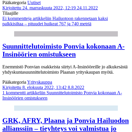
Pääkategoria
Uutiset
Kirjoitettu 24. marraskuuta 2022, 12:19
24.11.2022
Tilaajille
Ei kommentteja
artikkeliin Hailuotoon rakennetaan kaksi
palkkisiltaa – pituudet huikeat 767 ja 740 metriä
Suunnittelutoimisto Ponvia kokonaan A-
Insinöörien omistukseen
Enemmistö Ponvian osakkeista siirtyi A-Insinööreille jo alkukesästä
yhdyskuntasuunnittelutoimisto Plaanan yrityskaupan myötä.
Pääkategoria
Yrityskauppa
Kirjoitettu 8. elokuuta 2022, 13:42
8.8.2022
1 kommentti
artikkeliin Suunnittelutoimisto Ponvia kokonaan A-
Insinöörien omistukseen
GRK, AFRY, Plaana ja Ponvia Hailuodon
allianssiin – tieyhteys voi valmistua jo