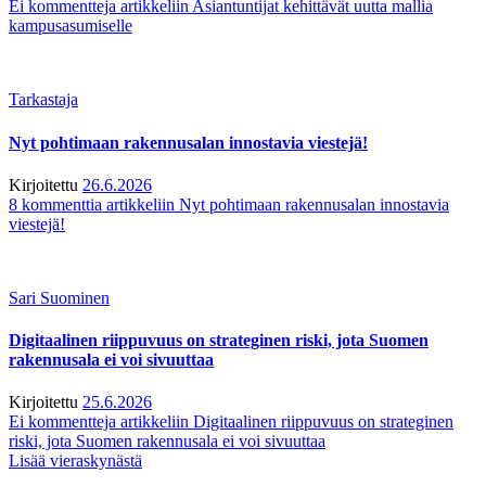
Ei kommentteja
artikkeliin Asiantuntijat kehittävät uutta mallia
kampusasumiselle
Tarkastaja
Nyt pohtimaan rakennusalan innostavia viestejä!
Kirjoitettu
26.6.2026
8 kommenttia
artikkeliin Nyt pohtimaan rakennusalan innostavia
viestejä!
Sari Suominen
Digitaalinen riippuvuus on strateginen riski, jota Suomen
rakennusala ei voi sivuuttaa
Kirjoitettu
25.6.2026
Ei kommentteja
artikkeliin Digitaalinen riippuvuus on strateginen
riski, jota Suomen rakennusala ei voi sivuuttaa
Lisää vieraskynästä