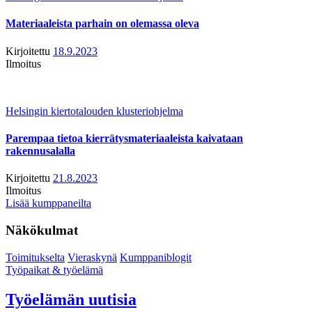
Materiaaleista parhain on olemassa oleva
Kirjoitettu
18.9.2023
Ilmoitus
Helsingin kiertotalouden klusteriohjelma
Parempaa tietoa kierrätysmateriaaleista kaivataan
rakennusalalla
Kirjoitettu
21.8.2023
Ilmoitus
Lisää kumppaneilta
Näkökulmat
Toimitukselta
Vieraskynä
Kumppaniblogit
Työpaikat & työelämä
Työelämän uutisia