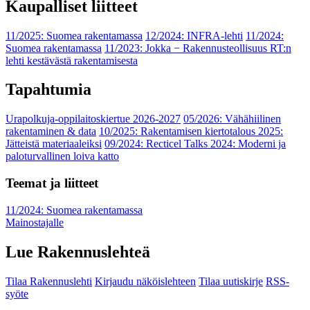
Kaupalliset liitteet
11/2025: Suomea rakentamassa
12/2024: INFRA-lehti
11/2024:
Suomea rakentamassa
11/2023: Jokka − Rakennusteollisuus RT:n
lehti kestävästä rakentamisesta
Tapahtumia
Urapolkuja-oppilaitoskiertue 2026-2027
05/2026: Vähähiilinen
rakentaminen & data
10/2025: Rakentamisen kiertotalous 2025:
Jätteistä materiaaleiksi
09/2024: Recticel Talks 2024: Moderni ja
paloturvallinen loiva katto
Teemat ja liitteet
11/2024: Suomea rakentamassa
Mainostajalle
Lue Rakennuslehteä
Tilaa Rakennuslehti
Kirjaudu näköislehteen
Tilaa uutiskirje
RSS-
syöte