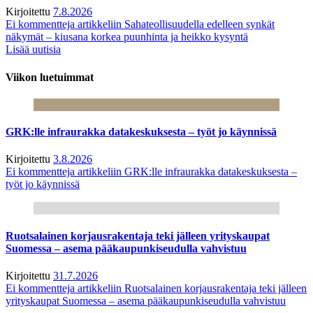
Kirjoitettu
7.8.2026
Ei kommentteja
artikkeliin Sahateollisuudella edelleen synkät
näkymät – kiusana korkea puunhinta ja heikko kysyntä
Lisää uutisia
Viikon luetuimmat
GRK:lle infraurakka datakeskuksesta – työt jo käynnissä
Kirjoitettu
3.8.2026
Ei kommentteja
artikkeliin GRK:lle infraurakka datakeskuksesta –
työt jo käynnissä
Ruotsalainen korjausrakentaja teki jälleen yrityskaupat
Suomessa – asema pääkaupunkiseudulla vahvistuu
Kirjoitettu
31.7.2026
Ei kommentteja
artikkeliin Ruotsalainen korjausrakentaja teki jälleen
yrityskaupat Suomessa – asema pääkaupunkiseudulla vahvistuu