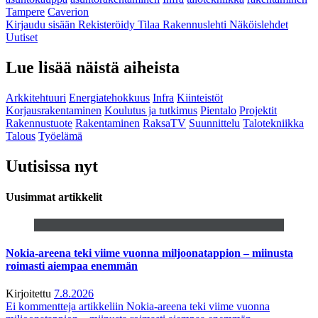
Tampere
Caverion
Kirjaudu sisään
Rekisteröidy
Tilaa Rakennuslehti
Näköislehdet
Uutiset
Lue lisää näistä aiheista
Arkkitehtuuri
Energiatehokkuus
Infra
Kiinteistöt
Korjausrakentaminen
Koulutus ja tutkimus
Pientalo
Projektit
Rakennustuote
Rakentaminen
RaksaTV
Suunnittelu
Talotekniikka
Talous
Työelämä
Uutisissa nyt
Uusimmat artikkelit
Nokia-areena teki viime vuonna miljoonatappion – miinusta
roimasti aiempaa enemmän
Kirjoitettu
7.8.2026
Ei kommentteja
artikkeliin Nokia-areena teki viime vuonna