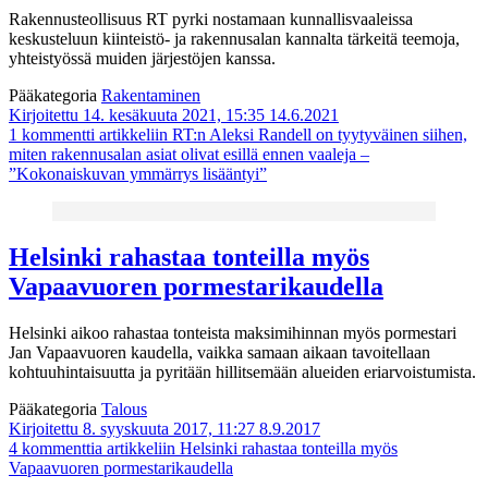
Rakennusteollisuus RT pyrki nostamaan kunnallisvaaleissa
keskusteluun kiinteistö- ja rakennusalan kannalta tärkeitä teemoja,
yhteistyössä muiden järjestöjen kanssa.
Pääkategoria
Rakentaminen
Kirjoitettu 14. kesäkuuta 2021, 15:35
14.6.2021
1 kommentti
artikkeliin RT:n Aleksi Randell on tyytyväinen siihen,
miten rakennusalan asiat olivat esillä ennen vaaleja –
”Kokonaiskuvan ymmärrys lisääntyi”
Helsinki rahastaa tonteilla myös
Vapaavuoren pormestarikaudella
Helsinki aikoo rahastaa tonteista maksimihinnan myös pormestari
Jan Vapaavuoren kaudella, vaikka samaan aikaan tavoitellaan
kohtuuhintaisuutta ja pyritään hillitsemään alueiden eriarvoistumista.
Pääkategoria
Talous
Kirjoitettu 8. syyskuuta 2017, 11:27
8.9.2017
4 kommenttia
artikkeliin Helsinki rahastaa tonteilla myös
Vapaavuoren pormestarikaudella