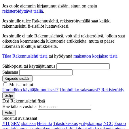
Jos et ole aiemmin kirjautunut sisään, sinun on ensin
rekisteröidyttävä täällä
.
Jos sinulle tulee Rakennuslehti, rekisteröitymällä saat kaikki
rakennuslehti.fi-sisällöt luettavaksesi.
Jos sinulle ei tule Rakennuslehteä, voit silti rekisteröityä, jolloin saat
oikeuden kommentoida lukottomia artikkeleita, mutta et pääse
lukemaan lukittuja artikkeleita.
Tilaa Rakennuslehti tästä
tai hyödynnä
maksuton koejakso tästä
.
Sähköposti tai käyttäjätunnus
Salasana
Kirjaudu sisään
Muista minut
Unohditko käyttäjätunnuksesi?
Unohditko salasanasi?
Rekisteröidy
Sulje
Etsi Rakennuslehti.fistä
Hae tältä sivustolta
Haku
Suositut avainsanat
YIT
SRV
skanska
Helsinki
Tilastokeskus
yrityskauppa
NCC
Espoo
asuntokauppa
asuntorakentaminen
Infra
talotekniikka
rakentaminen