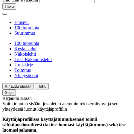
Haku
Etusivu
100 tuoreinta
Suurimmat
100 tuoreinta
Keskustelut
Näköislehti
Tilaa Rakennuslehti
Uutiskirje
Toimitus
Yhteystiedot
Kirjaudu sisään
Haku
Sulje
Kirjaudu sisään
Voit kirjautua sisään, jos olet jo aiemmin rekisteröitynyt ja sen
yhteydessä luonut käyttäjäprofiilin
Käyttäjäprofiilissa käyttäjätunnuksenasi toimii
sähköpostiosoitteesi (tai itse luomasi käyttäjätunnus) sekä itse
luomasi salasana.