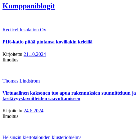
Kumppaniblogit
Recticel Insulation Oy
PIR-katto pitää pintansa kovillakin keleillä
Kirjoitettu
21.10.2024
Ilmoitus
Thomas Lindstrom
Virtuaalinen kaksonen tuo apua rakennuksien suunnitteluun ja
kestävyystavoitteiden saavuttamiseen
Kirjoitettu
24.6.2024
Ilmoitus
Helsingin kiertotalouden klusteriohjelma