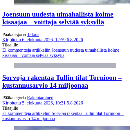
Joensuun uudesta uimahallista kolme
kisaajaa – voittaja selviää syksyllä
Pääkategoria
Talous
Kirjoitettu 6. elokuuta 2026, 12:59
6.8.2026
Tilaajille
Ei kommentteja
artikkeliin Joensuun uudesta uimahallista kolme
kisaajaa – voittaja selviää syksyllä
Sorvoja rakentaa Tullin tilat Tornioon –
kustannusarvio 14 miljoonaa
Pääkategoria
Rakentaminen
Kirjoitettu 5. elokuuta 2026, 10:21
5.8.2026
Tilaajille
Ei kommentteja
artikkeliin Sorvoja rakentaa Tullin tilat Tornioon –
kustannusarvio 14 miljoonaa