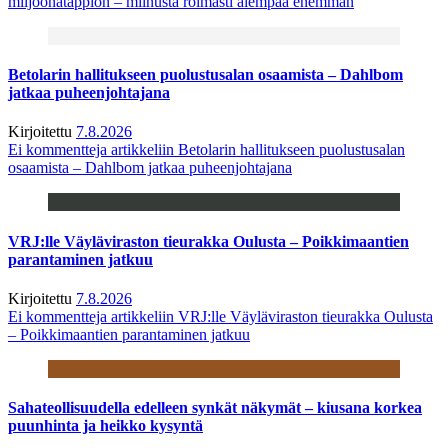
miljoonatappion – miinusta roimasti aiempaa enemmän
Betolarin hallitukseen puolustusalan osaamista – Dahlbom
jatkaa puheenjohtajana
Kirjoitettu
7.8.2026
Ei kommentteja
artikkeliin Betolarin hallitukseen puolustusalan
osaamista – Dahlbom jatkaa puheenjohtajana
VRJ:lle Väyläviraston tieurakka Oulusta – Poikkimaantien
parantaminen jatkuu
Kirjoitettu
7.8.2026
Ei kommentteja
artikkeliin VRJ:lle Väyläviraston tieurakka Oulusta
– Poikkimaantien parantaminen jatkuu
Sahateollisuudella edelleen synkät näkymät – kiusana korkea
puunhinta ja heikko kysyntä