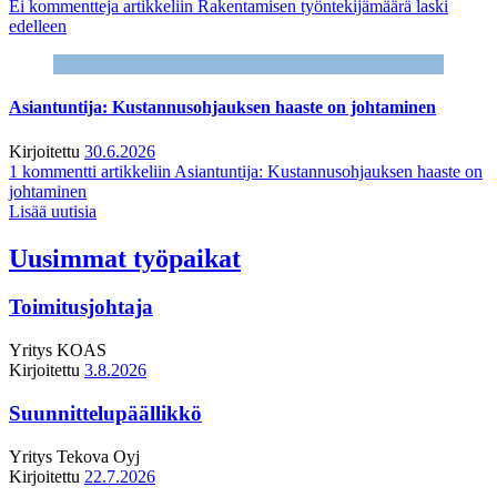
Ei kommentteja
artikkeliin Rakentamisen työntekijämäärä laski
edelleen
Asiantuntija: Kustannusohjauksen haaste on johtaminen
Kirjoitettu
30.6.2026
1 kommentti
artikkeliin Asiantuntija: Kustannusohjauksen haaste on
johtaminen
Lisää uutisia
Uusimmat työpaikat
Toimitusjohtaja
Yritys
KOAS
Kirjoitettu
3.8.2026
Suunnittelupäällikkö
Yritys
Tekova Oyj
Kirjoitettu
22.7.2026