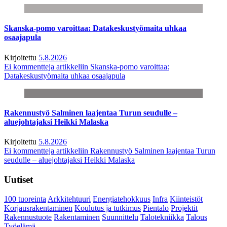
Skanska-pomo varoittaa: Datakeskustyömaita uhkaa
osaajapula
Kirjoitettu
5.8.2026
Ei kommentteja
artikkeliin Skanska-pomo varoittaa:
Datakeskustyömaita uhkaa osaajapula
Rakennustyö Salminen laajentaa Turun seudulle –
aluejohtajaksi Heikki Malaska
Kirjoitettu
5.8.2026
Ei kommentteja
artikkeliin Rakennustyö Salminen laajentaa Turun
seudulle – aluejohtajaksi Heikki Malaska
Uutiset
100 tuoreinta
Arkkitehtuuri
Energiatehokkuus
Infra
Kiinteistöt
Korjausrakentaminen
Koulutus ja tutkimus
Pientalo
Projektit
Rakennustuote
Rakentaminen
Suunnittelu
Talotekniikka
Talous
Työelämä