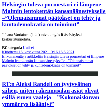
Helsingin tuleva pormestari ei lämpene
Malmin lentokentän kansanäänestykselle
–”Olennaisimmat päätökset on tehty ja
kuntademokratia on toiminut”
Juhana Vartiainen (kok.) toivoo myös lisäselvityksiä
keskustatunnelista.
Pääkategoria
Uutiset
Kirjoitettu 16. kesäkuuta 2021, 9:16
16.6.2021
Ei kommentteja
artikkeliin Helsingin tuleva pormestari ei lämpene
Malmin lentokentän kansanäänestykselle –”Olennaisimmat
päätökset on tehty ja kuntademokratia on toiminut”
RT:n Aleksi Randell on tyytyväinen
siihen, miten rakennusalan asiat olivat
esillä ennen vaaleja – ”Kokonaiskuvan
ymmärrys lisääntyi”