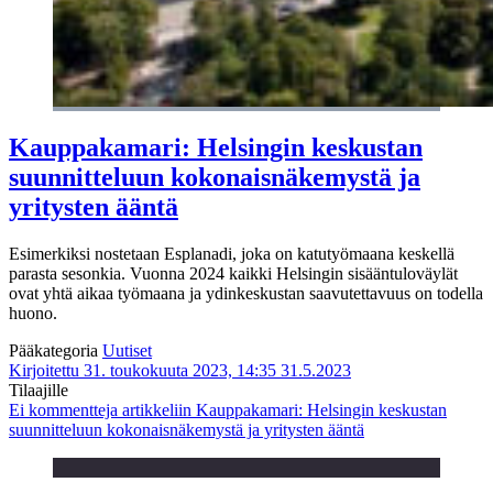
Kauppakamari: Helsingin keskustan
suunnitteluun kokonaisnäkemystä ja
yritysten ääntä
Esimerkiksi nostetaan Esplanadi, joka on katutyömaana keskellä
parasta sesonkia. Vuonna 2024 kaikki Helsingin sisääntuloväylät
ovat yhtä aikaa työmaana ja ydinkeskustan saavutettavuus on todella
huono.
Pääkategoria
Uutiset
Kirjoitettu 31. toukokuuta 2023, 14:35
31.5.2023
Tilaajille
Ei kommentteja
artikkeliin Kauppakamari: Helsingin keskustan
suunnitteluun kokonaisnäkemystä ja yritysten ääntä