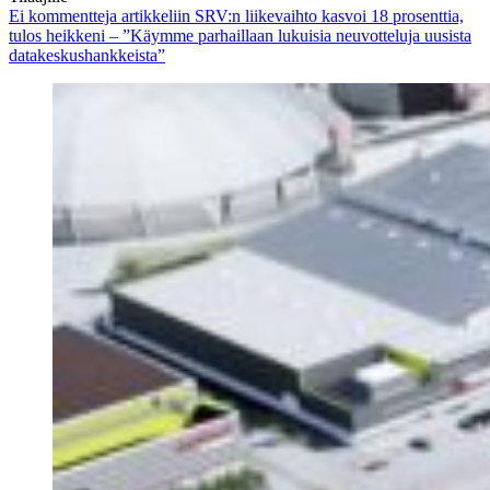
Ei kommentteja
artikkeliin SRV:n liikevaihto kasvoi 18 prosenttia,
tulos heikkeni – ”Käymme parhaillaan lukuisia neuvotteluja uusista
datakeskushankkeista”