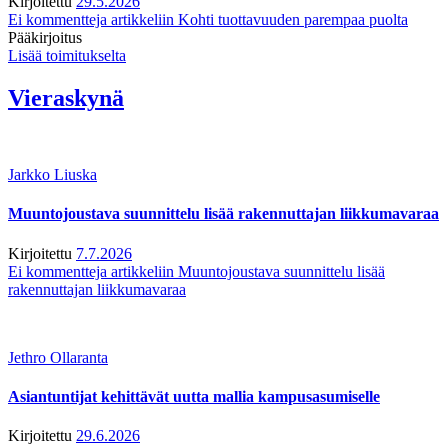
Kirjoitettu
29.5.2026
Ei kommentteja
artikkeliin Kohti tuottavuuden parempaa puolta
Pääkirjoitus
Lisää toimitukselta
Vieraskynä
Jarkko Liuska
Muuntojoustava suunnittelu lisää rakennuttajan liikkumavaraa
Kirjoitettu
7.7.2026
Ei kommentteja
artikkeliin Muuntojoustava suunnittelu lisää
rakennuttajan liikkumavaraa
Jethro Ollaranta
Asiantuntijat kehittävät uutta mallia kampusasumiselle
Kirjoitettu
29.6.2026