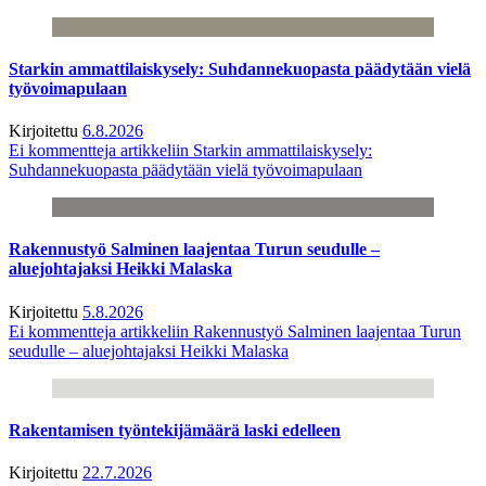
Starkin ammattilaiskysely: Suhdannekuopasta päädytään vielä
työvoimapulaan
Kirjoitettu
6.8.2026
Ei kommentteja
artikkeliin Starkin ammattilaiskysely:
Suhdannekuopasta päädytään vielä työvoimapulaan
Rakennustyö Salminen laajentaa Turun seudulle –
aluejohtajaksi Heikki Malaska
Kirjoitettu
5.8.2026
Ei kommentteja
artikkeliin Rakennustyö Salminen laajentaa Turun
seudulle – aluejohtajaksi Heikki Malaska
Rakentamisen työntekijämäärä laski edelleen
Kirjoitettu
22.7.2026