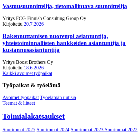
Vastuusuunnittelija, tietomallintava suunnittelija
Yritys
FCG Finnish Consulting Group Oy
Kirjoitettu
20.7.2026
Rakennuttamisen nuorempi asiantuntija,
yhteistoiminnallisten hankkeiden asiantuntija ja
kustannusasiantuntija
Yritys
Boost Brothers Oy
Kirjoitettu
18.6.2026
Kaikki avoimet työpaikat
Työpaikat & työelämä
Avoimet työpaikat
Työelämän uutisia
Teemat & liitteet
Toimialakatsaukset
Suurimmat 2025
Suurimmat 2024
Suurimmat 2023
Suurimmat 2022