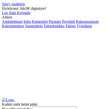
Siirry sisältöön
Hyödynnä 1kk/0€ diginäyte!
Lue lisää
Kirjaudu
Aiheet
Arkkitehtuuri
Infra
Kiinteistöt
Pientalo
Projektit
Rakennustuote
Rakentaminen
Suunnittelu
Talotekniikka
Talous
Työelämä
Kaikki mitä tietää pitää
Hae tältä sivustolta