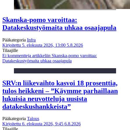
Skanska-pomo varoittaa:
Datakeskustyömaita uhkaa osaajapula
Pääkategoria
Infra
Kirjoitettu 5. elokuuta 2026, 13:00
5.8.2026
Tilaajille
Ei kommentteja
artikkeliin Skanska-pomo varoittaa:
Datakeskustyömaita uhkaa osaajapula
SRV:n liikevaihto kasvoi 18 prosenttia,
tulos heikkeni – ”Käymme parhaillaan
lukuisia neuvotteluja uusista
datakeskushankkeista”
Pääkategoria
Talous
Kirjoitettu 6. elokuuta 2026, 9:45
6.8.2026
Tilaajille