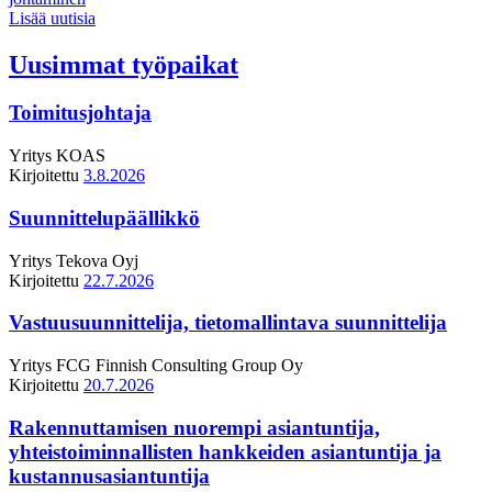
Lisää uutisia
Uusimmat työpaikat
Toimitusjohtaja
Yritys
KOAS
Kirjoitettu
3.8.2026
Suunnittelupäällikkö
Yritys
Tekova Oyj
Kirjoitettu
22.7.2026
Vastuusuunnittelija, tietomallintava suunnittelija
Yritys
FCG Finnish Consulting Group Oy
Kirjoitettu
20.7.2026
Rakennuttamisen nuorempi asiantuntija,
yhteistoiminnallisten hankkeiden asiantuntija ja
kustannusasiantuntija