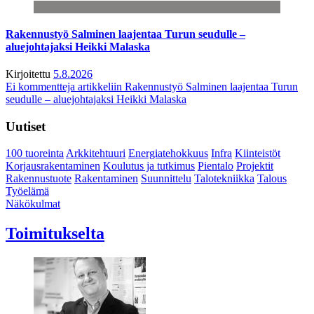
Rakennustyö Salminen laajentaa Turun seudulle –
aluejohtajaksi Heikki Malaska
Kirjoitettu
5.8.2026
Ei kommentteja
artikkeliin Rakennustyö Salminen laajentaa Turun
seudulle – aluejohtajaksi Heikki Malaska
Uutiset
100 tuoreinta
Arkkitehtuuri
Energiatehokkuus
Infra
Kiinteistöt
Korjausrakentaminen
Koulutus ja tutkimus
Pientalo
Projektit
Rakennustuote
Rakentaminen
Suunnittelu
Talotekniikka
Talous
Työelämä
Näkökulmat
Toimitukselta