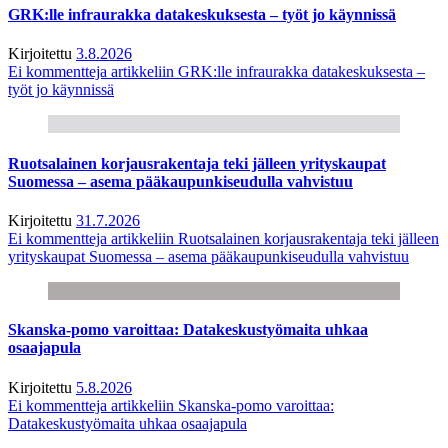
GRK:lle infraurakka datakeskuksesta – työt jo käynnissä
Kirjoitettu
3.8.2026
Ei kommentteja
artikkeliin GRK:lle infraurakka datakeskuksesta –
työt jo käynnissä
Ruotsalainen korjausrakentaja teki jälleen yrityskaupat
Suomessa – asema pääkaupunkiseudulla vahvistuu
Kirjoitettu
31.7.2026
Ei kommentteja
artikkeliin Ruotsalainen korjausrakentaja teki jälleen
yrityskaupat Suomessa – asema pääkaupunkiseudulla vahvistuu
Skanska-pomo varoittaa: Datakeskustyömaita uhkaa
osaajapula
Kirjoitettu
5.8.2026
Ei kommentteja
artikkeliin Skanska-pomo varoittaa:
Datakeskustyömaita uhkaa osaajapula