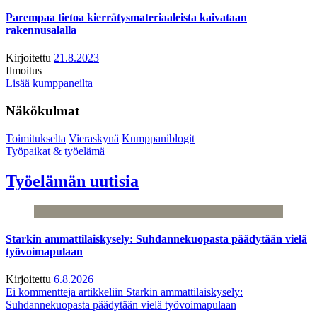
Parempaa tietoa kierrätysmateriaaleista kaivataan
rakennusalalla
Kirjoitettu
21.8.2023
Ilmoitus
Lisää kumppaneilta
Näkökulmat
Toimitukselta
Vieraskynä
Kumppaniblogit
Työpaikat & työelämä
Työelämän uutisia
Starkin ammattilaiskysely: Suhdannekuopasta päädytään vielä
työvoimapulaan
Kirjoitettu
6.8.2026
Ei kommentteja
artikkeliin Starkin ammattilaiskysely:
Suhdannekuopasta päädytään vielä työvoimapulaan