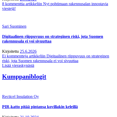
8 kommenttia
artikkeliin Nyt pohtimaan rakennusalan innostavia
viestejä!
Sari Suominen
Digitaalinen riippuvuus on strateginen riski, jota Suomen
rakennusala ei voi sivuuttaa
Kirjoitettu
25.6.2026
Ei kommentteja
artikkeliin Digitaalinen riippuvuus on strateginen
riski, jota Suomen rakennusala ei voi sivuuttaa
Lisää vieraskynästä
Kumppaniblogit
Recticel Insulation Oy
PIR-katto pitää pintansa kovillakin keleillä