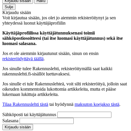
Kirjaudu sisään
Haku
Sulje
Kirjaudu sisään
Voit kirjautua sisään, jos olet jo aiemmin rekisteröitynyt ja sen
yhteydessä luonut käyttäjäprofiilin
Käyttäjäprofiilissa käyttäjätunnuksenasi toimii
sähköpostiosoitteesi (tai itse luomasi käyttäjätunnus) sekä itse
luomasi salasana.
Jos et ole aiemmin kirjautunut sisään, sinun on ensin
rekisteröidyttävä täällä
.
Jos sinulle tulee Rakennuslehti, rekisteröitymällä saat kaikki
rakennuslehti.fi-sisällöt luettavaksesi.
Jos sinulle ei tule Rakennuslehteä, voit silti rekisteröityä, jolloin saat
oikeuden kommentoida lukottomia artikkeleita, mutta et pääse
lukemaan lukittuja artikkeleita.
Tilaa Rakennuslehti tästä
tai hyödynnä
maksuton koejakso tästä
.
Sähköposti tai käyttäjätunnus
Salasana
Kirjaudu sisään