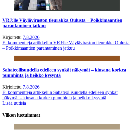
VRJ:lle Väyläviraston tieurakka Oulusta – Poikkimaantien
parantaminen jatkuu
Kirjoitettu
7.8.2026
Ei kommentteja
artikkeliin VRJ:lle Väyläviraston tieurakka Oulusta
– Poikkimaantien parantaminen jatkuu
Sahateollisuudella edelleen synkät näkymät – kiusana korkea
puunhinta ja heikko kysyntä
Kirjoitettu
7.8.2026
Ei kommentteja
artikkeliin Sahateollisuudella edelleen synkät
näkymät – kiusana korkea puunhinta ja heikko kysyntä
Lisää uutisia
Viikon luetuimmat