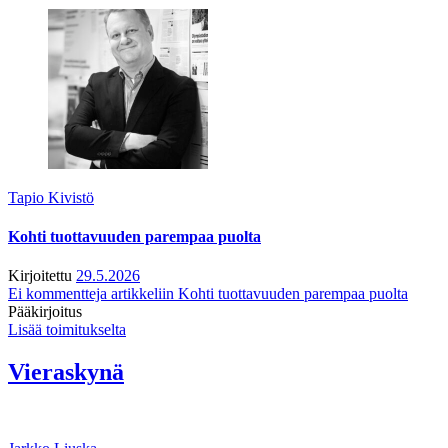
Tapio Kivistö
Kohti tuottavuuden parempaa puolta
Kirjoitettu
29.5.2026
Ei kommentteja
artikkeliin Kohti tuottavuuden parempaa puolta
Pääkirjoitus
Lisää toimitukselta
Vieraskynä