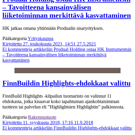
– Tavoitteena kansainvälisen
liiketoiminnan merkittävä kasvattaminen
HK jatkaa omana yhtiönään Produalin sisaryrityksen.
Pääkategoria
Yrityskauppa
Kirjoitettu 27. toukokuuta 2021, 14:51
27.5.2021
Ei kommentteja
artikkeliin Produal Holding ostaa HK Instrumentsin
– Tavoitteena kansainvälisen liiketoiminnan merkittävä
kasvattaminen
FinnBuildin Highlights-ehdokkaat valittu
FinnBuild Highlights -kilpailun tuomaristo on valinnut 11
ehdokasta, jotka kisaavat koko tapahtuman ajankohtaisimman
tuotteen tai palvelun eli ”Highlightsien Highlightin” palkinnosta.
Pääkategoria
Rakennustuote
Kirjoitettu 11. syyskuuta 2018, 17:16
11.9.2018
Ei kommentteja
artikkeliin FinnBuildin Highlights-ehdokkaat valittu