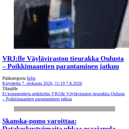
VRJ:lle Väyläviraston tieurakka Oulusta
– Poikkimaantien parantaminen jatkuu
Pääkategoria
Infra
Kirjoitettu 7. elokuuta 2026, 11:19
7.8.2026
Tilaajille
Ei kommentteja
artikkeliin VRJ:lle Väyläviraston tieurakka Oulusta
– Poikkimaantien parantaminen jatkuu
Skanska-pomo varoittaa:
Datakeskustyömaita uhkaa osaajapula