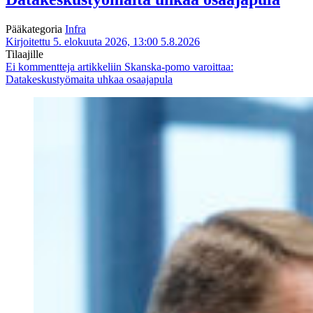
Pääkategoria
Infra
Kirjoitettu 5. elokuuta 2026, 13:00
5.8.2026
Tilaajille
Ei kommentteja
artikkeliin Skanska-pomo varoittaa:
Datakeskustyömaita uhkaa osaajapula