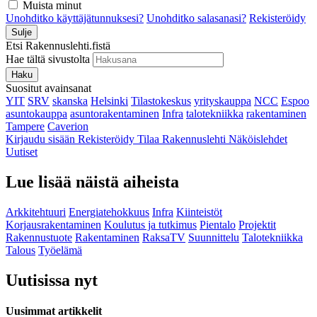
Muista minut
Unohditko käyttäjätunnuksesi?
Unohditko salasanasi?
Rekisteröidy
Sulje
Etsi Rakennuslehti.fistä
Hae tältä sivustolta
Haku
Suositut avainsanat
YIT
SRV
skanska
Helsinki
Tilastokeskus
yrityskauppa
NCC
Espoo
asuntokauppa
asuntorakentaminen
Infra
talotekniikka
rakentaminen
Tampere
Caverion
Kirjaudu sisään
Rekisteröidy
Tilaa Rakennuslehti
Näköislehdet
Uutiset
Lue lisää näistä aiheista
Arkkitehtuuri
Energiatehokkuus
Infra
Kiinteistöt
Korjausrakentaminen
Koulutus ja tutkimus
Pientalo
Projektit
Rakennustuote
Rakentaminen
RaksaTV
Suunnittelu
Talotekniikka
Talous
Työelämä
Uutisissa nyt
Uusimmat artikkelit