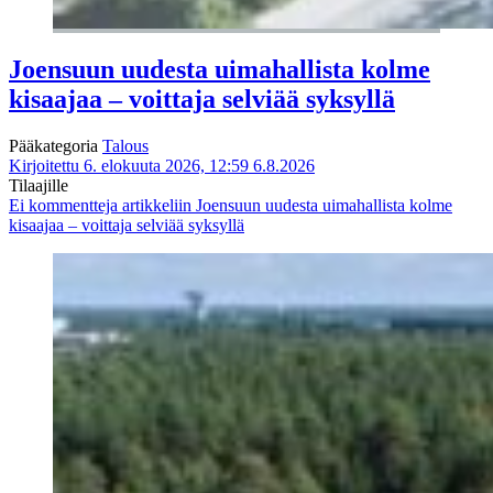
Joensuun uudesta uimahallista kolme
kisaajaa – voittaja selviää syksyllä
Pääkategoria
Talous
Kirjoitettu 6. elokuuta 2026, 12:59
6.8.2026
Tilaajille
Ei kommentteja
artikkeliin Joensuun uudesta uimahallista kolme
kisaajaa – voittaja selviää syksyllä