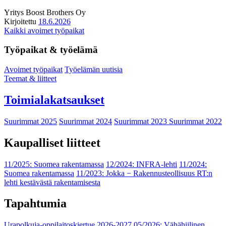
Yritys
Boost Brothers Oy
Kirjoitettu
18.6.2026
Kaikki avoimet työpaikat
Työpaikat & työelämä
Avoimet työpaikat
Työelämän uutisia
Teemat & liitteet
Toimialakatsaukset
Suurimmat 2025
Suurimmat 2024
Suurimmat 2023
Suurimmat 2022
Kaupalliset liitteet
11/2025: Suomea rakentamassa
12/2024: INFRA-lehti
11/2024:
Suomea rakentamassa
11/2023: Jokka − Rakennusteollisuus RT:n
lehti kestävästä rakentamisesta
Tapahtumia
Urapolkuja-oppilaitoskiertue 2026-2027
05/2026: Vähähiilinen