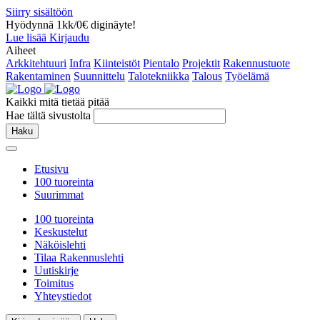
Siirry sisältöön
Hyödynnä 1kk/0€ diginäyte!
Lue lisää
Kirjaudu
Aiheet
Arkkitehtuuri
Infra
Kiinteistöt
Pientalo
Projektit
Rakennustuote
Rakentaminen
Suunnittelu
Talotekniikka
Talous
Työelämä
Kaikki mitä tietää pitää
Hae tältä sivustolta
Haku
Etusivu
100 tuoreinta
Suurimmat
100 tuoreinta
Keskustelut
Näköislehti
Tilaa Rakennuslehti
Uutiskirje
Toimitus
Yhteystiedot