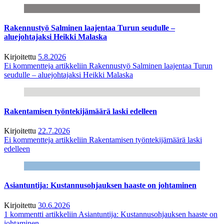
Rakennustyö Salminen laajentaa Turun seudulle –
aluejohtajaksi Heikki Malaska
Kirjoitettu
5.8.2026
Ei kommentteja
artikkeliin Rakennustyö Salminen laajentaa Turun
seudulle – aluejohtajaksi Heikki Malaska
Rakentamisen työntekijämäärä laski edelleen
Kirjoitettu
22.7.2026
Ei kommentteja
artikkeliin Rakentamisen työntekijämäärä laski
edelleen
Asiantuntija: Kustannusohjauksen haaste on johtaminen
Kirjoitettu
30.6.2026
1 kommentti
artikkeliin Asiantuntija: Kustannusohjauksen haaste on
johtaminen