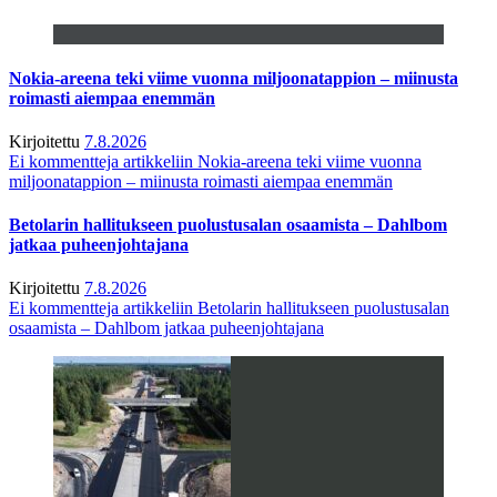
Nokia-areena teki viime vuonna miljoonatappion – miinusta
roimasti aiempaa enemmän
Kirjoitettu
7.8.2026
Ei kommentteja
artikkeliin Nokia-areena teki viime vuonna
miljoonatappion – miinusta roimasti aiempaa enemmän
Betolarin hallitukseen puolustusalan osaamista – Dahlbom
jatkaa puheenjohtajana
Kirjoitettu
7.8.2026
Ei kommentteja
artikkeliin Betolarin hallitukseen puolustusalan
osaamista – Dahlbom jatkaa puheenjohtajana