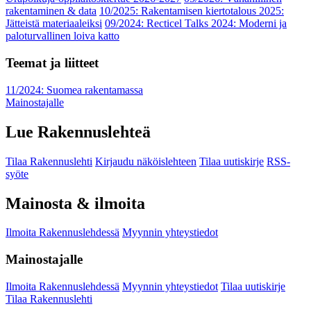
rakentaminen & data
10/2025: Rakentamisen kiertotalous 2025:
Jätteistä materiaaleiksi
09/2024: Recticel Talks 2024: Moderni ja
paloturvallinen loiva katto
Teemat ja liitteet
11/2024: Suomea rakentamassa
Mainostajalle
Lue Rakennuslehteä
Tilaa Rakennuslehti
Kirjaudu näköislehteen
Tilaa uutiskirje
RSS-
syöte
Mainosta & ilmoita
Ilmoita Rakennuslehdessä
Myynnin yhteystiedot
Mainostajalle
Ilmoita Rakennuslehdessä
Myynnin yhteystiedot
Tilaa uutiskirje
Tilaa Rakennuslehti