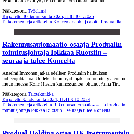
Produal on keskittynyt rakennusautomaatioratkaisuihin.
Pääkategoria
Työelämä
Kirjoitettu 30. tammikuuta 2025, 8:38
30.1.2025
Ei kommentteja
artikkeliin Koneen ex-johtaja aloitti Produalilla
Rakennusautomaatio-osaaja Produalin
toimitusjohtaja loikkaa Ruotsiin –
seuraaja tulee Koneelta
Anselmi Immonen jatkaa edelleen Produalin hallituksen
puheenjohtajana. Uudeksi toimitusjohtajaksi on nimitetty aiemmin
muun muassa Kone Hissien kunnossapitoa johtanut Anna Tiri.
Pääkategoria
Talotekniikka
Kirjoitettu 9. lokakuuta 2024, 11:41
9.10.2024
Ei kommentteja
artikkeliin Rakennusautomaatio-osaaja Produalin
toimitusjohtaja loikkaa Ruotsiin – seuraaja tulee Koneelta
Produal Holding ostaa HK Instrumentsin