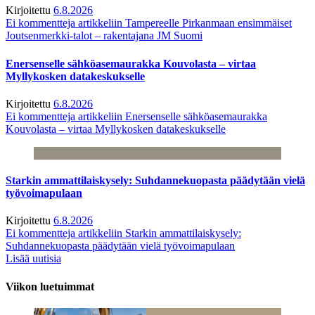
Kirjoitettu
6.8.2026
Ei kommentteja
artikkeliin Tampereelle Pirkanmaan ensimmäiset
Joutsenmerkki-talot – rakentajana JM Suomi
Enersenselle sähköasemaurakka Kouvolasta – virtaa
Myllykosken datakeskukselle
Kirjoitettu
6.8.2026
Ei kommentteja
artikkeliin Enersenselle sähköasemaurakka
Kouvolasta – virtaa Myllykosken datakeskukselle
Starkin ammattilaiskysely: Suhdannekuopasta päädytään vielä
työvoimapulaan
Kirjoitettu
6.8.2026
Ei kommentteja
artikkeliin Starkin ammattilaiskysely:
Suhdannekuopasta päädytään vielä työvoimapulaan
Lisää uutisia
Viikon luetuimmat