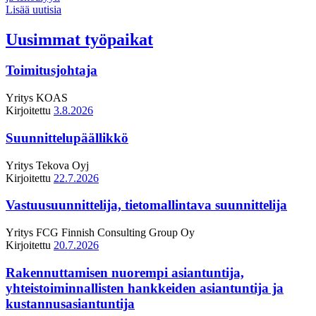
Lisää uutisia
Uusimmat työpaikat
Toimitusjohtaja
Yritys
KOAS
Kirjoitettu
3.8.2026
Suunnittelupäällikkö
Yritys
Tekova Oyj
Kirjoitettu
22.7.2026
Vastuusuunnittelija, tietomallintava suunnittelija
Yritys
FCG Finnish Consulting Group Oy
Kirjoitettu
20.7.2026
Rakennuttamisen nuorempi asiantuntija,
yhteistoiminnallisten hankkeiden asiantuntija ja
kustannusasiantuntija