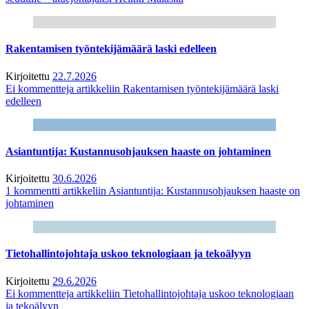
Rakentamisen työntekijämäärä laski edelleen
Kirjoitettu
22.7.2026
Ei kommentteja
artikkeliin Rakentamisen työntekijämäärä laski
edelleen
Asiantuntija: Kustannusohjauksen haaste on johtaminen
Kirjoitettu
30.6.2026
1 kommentti
artikkeliin Asiantuntija: Kustannusohjauksen haaste on
johtaminen
Tietohallintojohtaja uskoo teknologiaan ja tekoälyyn
Kirjoitettu
29.6.2026
Ei kommentteja
artikkeliin Tietohallintojohtaja uskoo teknologiaan
ja tekoälyyn