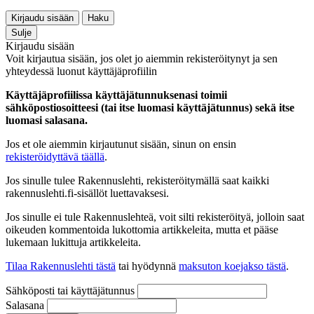
Kirjaudu sisään
Haku
Sulje
Kirjaudu sisään
Voit kirjautua sisään, jos olet jo aiemmin rekisteröitynyt ja sen
yhteydessä luonut käyttäjäprofiilin
Käyttäjäprofiilissa käyttäjätunnuksenasi toimii
sähköpostiosoitteesi (tai itse luomasi käyttäjätunnus) sekä itse
luomasi salasana.
Jos et ole aiemmin kirjautunut sisään, sinun on ensin
rekisteröidyttävä täällä
.
Jos sinulle tulee Rakennuslehti, rekisteröitymällä saat kaikki
rakennuslehti.fi-sisällöt luettavaksesi.
Jos sinulle ei tule Rakennuslehteä, voit silti rekisteröityä, jolloin saat
oikeuden kommentoida lukottomia artikkeleita, mutta et pääse
lukemaan lukittuja artikkeleita.
Tilaa Rakennuslehti tästä
tai hyödynnä
maksuton koejakso tästä
.
Sähköposti tai käyttäjätunnus
Salasana