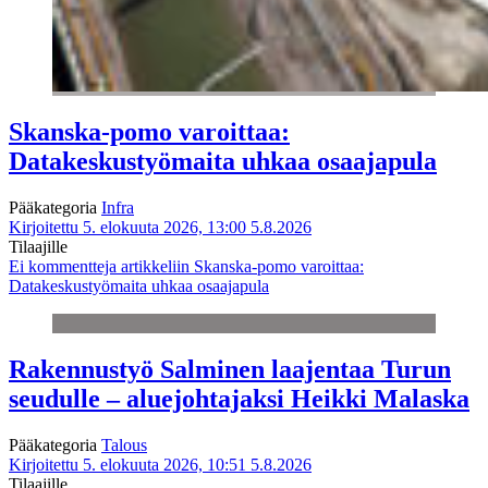
Skanska-pomo varoittaa:
Datakeskustyömaita uhkaa osaajapula
Pääkategoria
Infra
Kirjoitettu 5. elokuuta 2026, 13:00
5.8.2026
Tilaajille
Ei kommentteja
artikkeliin Skanska-pomo varoittaa:
Datakeskustyömaita uhkaa osaajapula
Rakennustyö Salminen laajentaa Turun
seudulle – aluejohtajaksi Heikki Malaska
Pääkategoria
Talous
Kirjoitettu 5. elokuuta 2026, 10:51
5.8.2026
Tilaajille