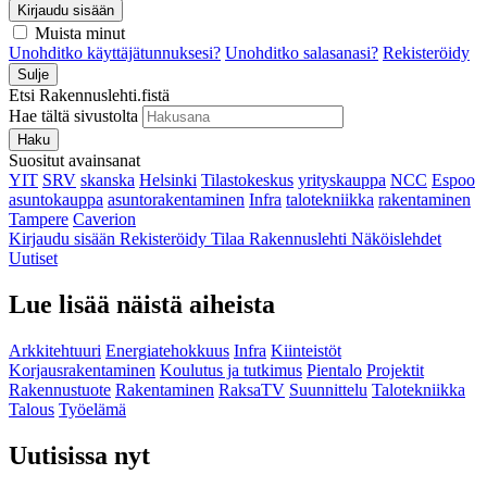
Kirjaudu sisään
Muista minut
Unohditko käyttäjätunnuksesi?
Unohditko salasanasi?
Rekisteröidy
Sulje
Etsi Rakennuslehti.fistä
Hae tältä sivustolta
Haku
Suositut avainsanat
YIT
SRV
skanska
Helsinki
Tilastokeskus
yrityskauppa
NCC
Espoo
asuntokauppa
asuntorakentaminen
Infra
talotekniikka
rakentaminen
Tampere
Caverion
Kirjaudu sisään
Rekisteröidy
Tilaa Rakennuslehti
Näköislehdet
Uutiset
Lue lisää näistä aiheista
Arkkitehtuuri
Energiatehokkuus
Infra
Kiinteistöt
Korjausrakentaminen
Koulutus ja tutkimus
Pientalo
Projektit
Rakennustuote
Rakentaminen
RaksaTV
Suunnittelu
Talotekniikka
Talous
Työelämä
Uutisissa nyt