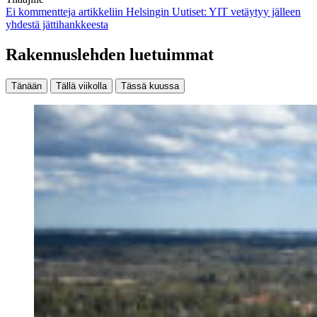
Ei kommentteja
artikkeliin Helsingin Uutiset: YIT vetäytyy jälleen
yhdestä jättihankkeesta
Rakennuslehden luetuimmat
Tänään
Tällä viikolla
Tässä kuussa