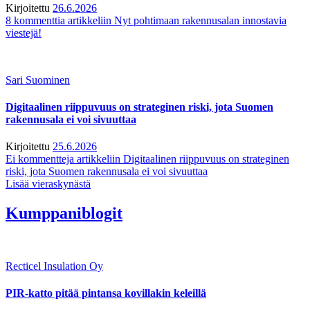
Kirjoitettu
26.6.2026
8 kommenttia
artikkeliin Nyt pohtimaan rakennusalan innostavia
viestejä!
Sari Suominen
Digitaalinen riippuvuus on strateginen riski, jota Suomen
rakennusala ei voi sivuuttaa
Kirjoitettu
25.6.2026
Ei kommentteja
artikkeliin Digitaalinen riippuvuus on strateginen
riski, jota Suomen rakennusala ei voi sivuuttaa
Lisää vieraskynästä
Kumppaniblogit
Recticel Insulation Oy
PIR-katto pitää pintansa kovillakin keleillä