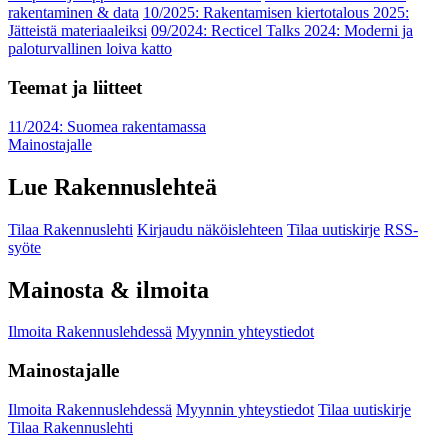
rakentaminen & data
10/2025: Rakentamisen kiertotalous 2025:
Jätteistä materiaaleiksi
09/2024: Recticel Talks 2024: Moderni ja
paloturvallinen loiva katto
Teemat ja liitteet
11/2024: Suomea rakentamassa
Mainostajalle
Lue Rakennuslehteä
Tilaa Rakennuslehti
Kirjaudu näköislehteen
Tilaa uutiskirje
RSS-
syöte
Mainosta & ilmoita
Ilmoita Rakennuslehdessä
Myynnin yhteystiedot
Mainostajalle
Ilmoita Rakennuslehdessä
Myynnin yhteystiedot
Tilaa uutiskirje
Tilaa Rakennuslehti