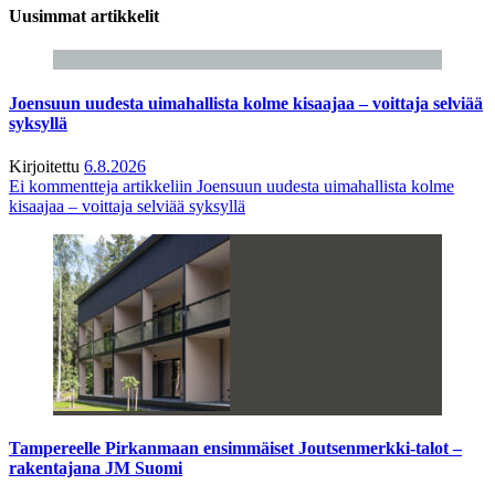
Uusimmat artikkelit
Joensuun uudesta uimahallista kolme kisaajaa – voittaja selviää
syksyllä
Kirjoitettu
6.8.2026
Ei kommentteja
artikkeliin Joensuun uudesta uimahallista kolme
kisaajaa – voittaja selviää syksyllä
Tampereelle Pirkanmaan ensimmäiset Joutsenmerkki-talot –
rakentajana JM Suomi