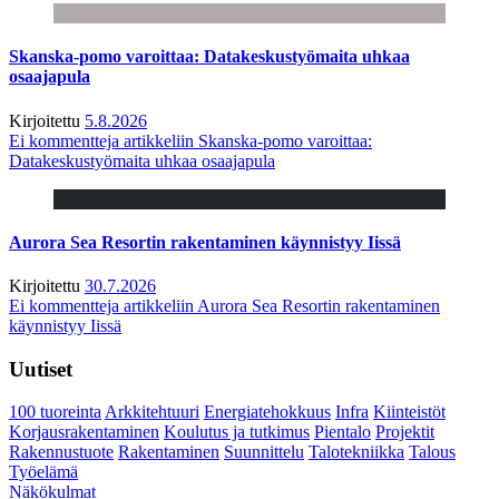
Skanska-pomo varoittaa: Datakeskustyömaita uhkaa
osaajapula
Kirjoitettu
5.8.2026
Ei kommentteja
artikkeliin Skanska-pomo varoittaa:
Datakeskustyömaita uhkaa osaajapula
Aurora Sea Resortin rakentaminen käynnistyy Iissä
Kirjoitettu
30.7.2026
Ei kommentteja
artikkeliin Aurora Sea Resortin rakentaminen
käynnistyy Iissä
Uutiset
100 tuoreinta
Arkkitehtuuri
Energiatehokkuus
Infra
Kiinteistöt
Korjausrakentaminen
Koulutus ja tutkimus
Pientalo
Projektit
Rakennustuote
Rakentaminen
Suunnittelu
Talotekniikka
Talous
Työelämä
Näkökulmat