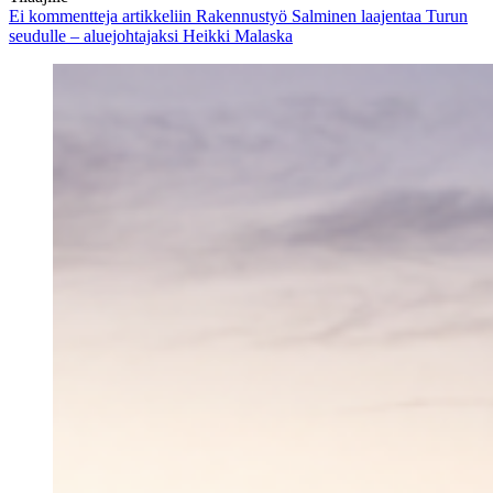
Ei kommentteja
artikkeliin Rakennustyö Salminen laajentaa Turun
seudulle – aluejohtajaksi Heikki Malaska