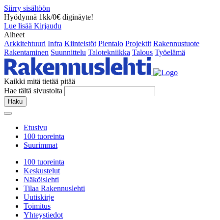
Siirry sisältöön
Hyödynnä 1kk/0€ diginäyte!
Lue lisää
Kirjaudu
Aiheet
Arkkitehtuuri
Infra
Kiinteistöt
Pientalo
Projektit
Rakennustuote
Rakentaminen
Suunnittelu
Talotekniikka
Talous
Työelämä
Kaikki mitä tietää pitää
Hae tältä sivustolta
Haku
Etusivu
100 tuoreinta
Suurimmat
100 tuoreinta
Keskustelut
Näköislehti
Tilaa Rakennuslehti
Uutiskirje
Toimitus
Yhteystiedot