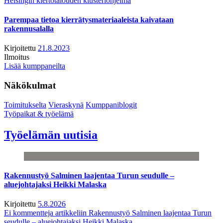
Helsingin kiertotalouden klusteriohjelma
Parempaa tietoa kierrätysmateriaaleista kaivataan
rakennusalalla
Kirjoitettu
21.8.2023
Ilmoitus
Lisää kumppaneilta
Näkökulmat
Toimitukselta
Vieraskynä
Kumppaniblogit
Työpaikat & työelämä
Työelämän uutisia
Rakennustyö Salminen laajentaa Turun seudulle –
aluejohtajaksi Heikki Malaska
Kirjoitettu
5.8.2026
Ei kommentteja
artikkeliin Rakennustyö Salminen laajentaa Turun
seudulle – aluejohtajaksi Heikki Malaska