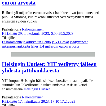
euron arvosta
Reilusti yli miljardin euron arvoiset hankkeet ovat jumiutuneet eri
puolilla Suomea, kun rakennusliikkeet ovat vetäytyneet niistä
erilaisten syiden vuoksi.
Pääkategoria
Rakentaminen
Kirjoitettu 29. toukokuuta 2023, 6:00
29.5.2023
Tilaajille
Ei kommentteja
artikkeliin Lehto ja YIT ovat jäädyttäneet
rakennushankkeita lähes 1,4 miljardin euron arvosta
Helsingin Uutiset: YIT vetäytyy jälleen
yhdestä jättihankkeesta
YIT luopuu Helsingin Itäkeskuksen bussiterminaalin paikalle
suunnitellun Jokerikorttelin rakentamisesta. Asiasta kertoi
ensimmäisenä
Helsingin Uutiset
.
Pääkategoria
Rakentaminen
Kirjoitettu 17. helmikuuta 2023, 17:10
17.2.2023
Tilaajille