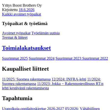
Yritys
Boost Brothers Oy
Kirjoitettu
18.6.2026
Kaikki avoimet työpaikat
Työpaikat & työelämä
Avoimet työpaikat
Työelämän uutisia
Teemat & liitteet
Toimialakatsaukset
Suurimmat 2025
Suurimmat 2024
Suurimmat 2023
Suurimmat 2022
Kaupalliset liitteet
11/2025: Suomea rakentamassa
12/2024: INFRA-lehti
11/2024:
Suomea rakentamassa
11/2023: Jokka − Rakennusteollisuus RT:n
lehti kestävästä rakentamisesta
Tapahtumia
Urapolkuja-oppilaitoskiertue 2026-2027
05/2026: Vähähiilinen