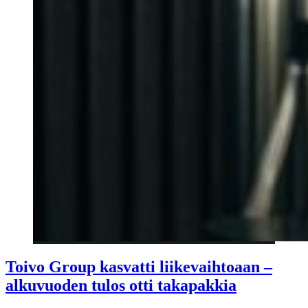
Toivo Group kasvatti liikevaihtoaan –
alkuvuoden tulos otti takapakkia