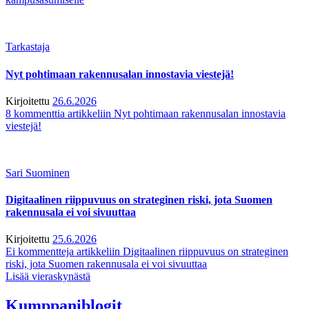
Tarkastaja
Nyt pohtimaan rakennusalan innostavia viestejä!
Kirjoitettu
26.6.2026
8 kommenttia
artikkeliin Nyt pohtimaan rakennusalan innostavia
viestejä!
Sari Suominen
Digitaalinen riippuvuus on strateginen riski, jota Suomen
rakennusala ei voi sivuuttaa
Kirjoitettu
25.6.2026
Ei kommentteja
artikkeliin Digitaalinen riippuvuus on strateginen
riski, jota Suomen rakennusala ei voi sivuuttaa
Lisää vieraskynästä
Kumppaniblogit