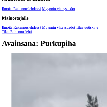
Ilmoita Rakennuslehdessä
Myynnin yhteystiedot
Mainostajalle
Ilmoita Rakennuslehdessä
Myynnin yhteystiedot
Tilaa uutiskirje
Tilaa Rakennuslehti
Avainsana:
Purkupiha