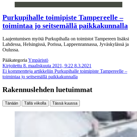
Purkupihalle toimipiste Tampereelle –
toimintaa jo seitsemällä paikkakunnalla
Laajentumisen myötä Purkupihalla on toimistot Tampereen lisäksi
Lahdessa, Helsingissä, Porissa, Lappeenrannassa, Jyväskylässä ja
Oulussa.
Pääkategoria
Ympäristö
Kirjoitettu 8. maaliskuuta 2021, 9:22
8.3.2021
Ei kommentteja
artikkeliin Purkupihalle toimipiste Tampereelle –
toimintaa jo seitsemällä paikkakunnalla
Rakennuslehden luetuimmat
Tänään
Tällä viikolla
Tässä kuussa