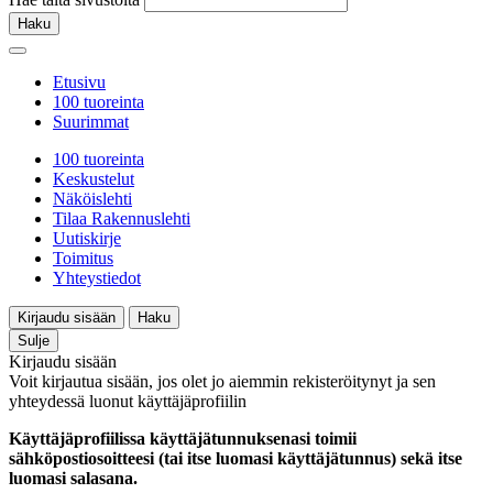
Haku
Etusivu
100 tuoreinta
Suurimmat
100 tuoreinta
Keskustelut
Näköislehti
Tilaa Rakennuslehti
Uutiskirje
Toimitus
Yhteystiedot
Kirjaudu sisään
Haku
Sulje
Kirjaudu sisään
Voit kirjautua sisään, jos olet jo aiemmin rekisteröitynyt ja sen
yhteydessä luonut käyttäjäprofiilin
Käyttäjäprofiilissa käyttäjätunnuksenasi toimii
sähköpostiosoitteesi (tai itse luomasi käyttäjätunnus) sekä itse
luomasi salasana.