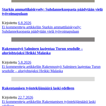
Starkin ammattilaiskysely: Suhdannekuopasta päädytään vielä
työvoimapulaan
Kirjoitettu
6.8.2026
Ei kommentteja
artikkeliin Starkin ammattilaiskysely:
Suhdannekuopasta päädytään vielä työvoimapulaan
Rakennustyö Salminen laajentaa Turun seudulle –
aluejohtajaksi Heikki Malaska
Kirjoitettu
5.8.2026
Ei kommentteja
artikkeliin Rakennustyö Salminen laajentaa Turun
seudulle – aluejohtajaksi Heikki Malaska
Rakentamisen työntekijämäärä laski edelleen
Kirjoitettu
22.7.2026
Ei kommentteja
artikkeliin Rakentamisen työntekijämäärä laski
edelleen