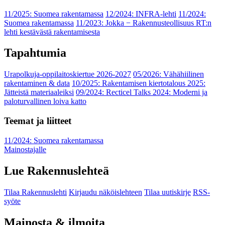
11/2025: Suomea rakentamassa
12/2024: INFRA-lehti
11/2024:
Suomea rakentamassa
11/2023: Jokka − Rakennusteollisuus RT:n
lehti kestävästä rakentamisesta
Tapahtumia
Urapolkuja-oppilaitoskiertue 2026-2027
05/2026: Vähähiilinen
rakentaminen & data
10/2025: Rakentamisen kiertotalous 2025:
Jätteistä materiaaleiksi
09/2024: Recticel Talks 2024: Moderni ja
paloturvallinen loiva katto
Teemat ja liitteet
11/2024: Suomea rakentamassa
Mainostajalle
Lue Rakennuslehteä
Tilaa Rakennuslehti
Kirjaudu näköislehteen
Tilaa uutiskirje
RSS-
syöte
Mainosta & ilmoita