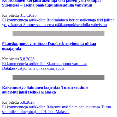
Ruotsalainen korjausrakentaja teki jälleen yrityskaupat
Suomessa – asema pääkaupunkiseudulla vahvistuu
Kirjoitettu
31.7.2026
Ei kommentteja
artikkeliin Ruotsalainen korjausrakentaja teki jälleen
yrityskaupat Suomessa – asema pääkaupunkiseudulla vahvistuu
Skanska-pomo varoittaa: Datakeskustyömaita uhkaa
osaajapula
Kirjoitettu
5.8.2026
Ei kommentteja
artikkeliin Skanska-pomo varoittaa:
Datakeskustyömaita uhkaa osaajapula
Rakennustyö Salminen laajentaa Turun seudulle –
aluejohtajaksi Heikki Malaska
Kirjoitettu
5.8.2026
Ei kommentteja
artikkeliin Rakennustyö Salminen laajentaa Turun
seudulle – aluejohtajaksi Heikki Malaska