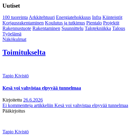
Uutiset
100 tuoreinta
Arkkitehtuuri
Energiatehokkuus
Infra
Kiinteistöt
Korjausrakentaminen
Koulutus ja tutkimus
Pientalo
Projektit
Rakennustuote
Rakentaminen
Suunnittelu
Talotekniikka
Talous
Työelämä
Näkökulmat
Toimitukselta
Tapio Kivistö
Kesä voi vahvistaa elpyvää tunnelmaa
Kirjoitettu
26.6.2026
Ei kommentteja
artikkeliin Kesä voi vahvistaa elpyvää tunnelmaa
Pääkirjoitus
Tapio Kivistö