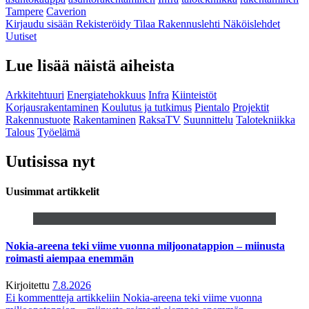
Tampere
Caverion
Kirjaudu sisään
Rekisteröidy
Tilaa Rakennuslehti
Näköislehdet
Uutiset
Lue lisää näistä aiheista
Arkkitehtuuri
Energiatehokkuus
Infra
Kiinteistöt
Korjausrakentaminen
Koulutus ja tutkimus
Pientalo
Projektit
Rakennustuote
Rakentaminen
RaksaTV
Suunnittelu
Talotekniikka
Talous
Työelämä
Uutisissa nyt
Uusimmat artikkelit
Nokia-areena teki viime vuonna miljoonatappion – miinusta
roimasti aiempaa enemmän
Kirjoitettu
7.8.2026
Ei kommentteja
artikkeliin Nokia-areena teki viime vuonna