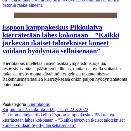
betonin raaka-aineena
Espoon kauppakeskus Pikkulaiva
kierrätetään lähes kokonaan – ”Kaikki
järkevän ikäiset talotekniset koneet
voidaan hyödyntää sellaisenaan”
Kiertotalous mielletään usein osaksi ympäristönsuojelua,
resurssiviisautta ja päästöjen hallintaa, mutta sen avulla voitaisiin
ratkaista myös monta käytännön ongelmaa rakentamisessa.
Rakennusmateriaalien kierrätyksessä onkin paljon hyödyntämätöntä
potentiaalia.
Pääkategoria
Kiertotalous
Kirjoitettu 22. elokuuta 2022, 12:57
22.8.2022
Ei kommentteja
artikkeliin Espoon kauppakeskus Pikkulaiva
kierrätetään lähes kokonaan – ”Kaikki järkevän ikäiset talotekniset
koneet voidaan hyödyntää sellaisenaan”