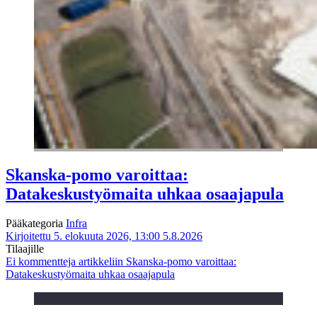
Skanska-pomo varoittaa:
Datakeskustyömaita uhkaa osaajapula
Pääkategoria
Infra
Kirjoitettu 5. elokuuta 2026, 13:00
5.8.2026
Tilaajille
Ei kommentteja
artikkeliin Skanska-pomo varoittaa:
Datakeskustyömaita uhkaa osaajapula