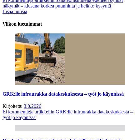
Ei kommentteja
artikkeliin Sahateollisuudella edelleen synkät
näkymät – kiusana korkea puunhinta ja heikko kysyntä
Lisää uutisia
Viikon luetuimmat
GRK:lle infraurakka datakeskuksesta – työt jo käynnissä
Kirjoitettu
3.8.2026
Ei kommentteja
artikkeliin GRK:lle infraurakka datakeskuksesta –
työt jo käynnissä