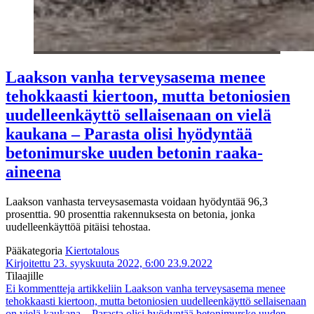
Laakson vanha terveysasema menee
tehokkaasti kiertoon, mutta betoniosien
uudelleenkäyttö sellaisenaan on vielä
kaukana – Parasta olisi hyödyntää
betonimurske uuden betonin raaka-
aineena
Laakson vanhasta terveysasemasta voidaan hyödyntää 96,3
prosenttia. 90 prosenttia rakennuksesta on betonia, jonka
uudelleenkäyttöä pitäisi tehostaa.
Pääkategoria
Kiertotalous
Kirjoitettu 23. syyskuuta 2022, 6:00
23.9.2022
Tilaajille
Ei kommentteja
artikkeliin Laakson vanha terveysasema menee
tehokkaasti kiertoon, mutta betoniosien uudelleenkäyttö sellaisenaan
on vielä kaukana – Parasta olisi hyödyntää betonimurske uuden