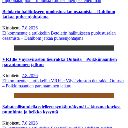
miljoonatappion – miinusta roimasti aiempaa enemmän
Betolarin hallitukseen puolustusalan osaamista – Dahlbom
jatkaa puheenjohtajana
Kirjoitettu
7.8.2026
Ei kommentteja
artikkeliin Betolarin hallitukseen puolustusalan
osaamista – Dahlbom jatkaa puheenjohtajana
VRJ:lle Väyläviraston tieurakka Oulusta – Poikkimaantien
parantaminen jatkuu
Kirjoitettu
7.8.2026
Ei kommentteja
artikkeliin VRJ:lle Väyläviraston tieurakka Oulusta
– Poikkimaantien parantaminen jatkuu
Sahateollisuudella edelleen synkät näkymät – kiusana korkea
puunhinta ja heikko kysyntä
Kirjoitettu
7.8.2026