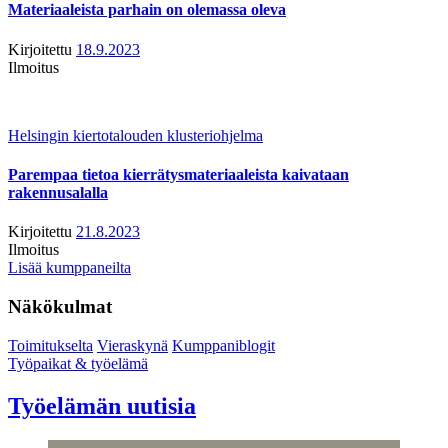
Materiaaleista parhain on olemassa oleva
Kirjoitettu
18.9.2023
Ilmoitus
Helsingin kiertotalouden klusteriohjelma
Parempaa tietoa kierrätysmateriaaleista kaivataan
rakennusalalla
Kirjoitettu
21.8.2023
Ilmoitus
Lisää kumppaneilta
Näkökulmat
Toimitukselta
Vieraskynä
Kumppaniblogit
Työpaikat & työelämä
Työelämän uutisia