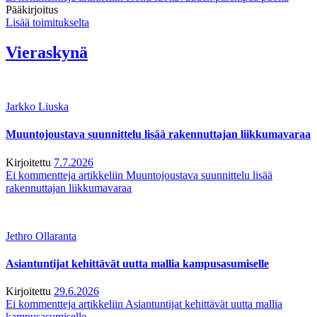
Pääkirjoitus
Lisää toimitukselta
Vieraskynä
Jarkko Liuska
Muuntojoustava suunnittelu lisää rakennuttajan liikkumavaraa
Kirjoitettu
7.7.2026
Ei kommentteja
artikkeliin Muuntojoustava suunnittelu lisää
rakennuttajan liikkumavaraa
Jethro Ollaranta
Asiantuntijat kehittävät uutta mallia kampusasumiselle
Kirjoitettu
29.6.2026
Ei kommentteja
artikkeliin Asiantuntijat kehittävät uutta mallia
kampusasumiselle