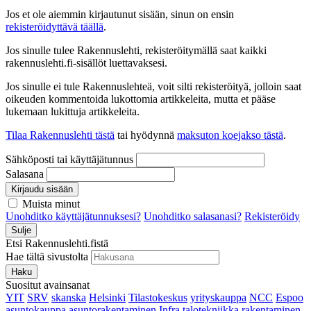
Jos et ole aiemmin kirjautunut sisään, sinun on ensin
rekisteröidyttävä täällä
.
Jos sinulle tulee Rakennuslehti, rekisteröitymällä saat kaikki
rakennuslehti.fi-sisällöt luettavaksesi.
Jos sinulle ei tule Rakennuslehteä, voit silti rekisteröityä, jolloin saat
oikeuden kommentoida lukottomia artikkeleita, mutta et pääse
lukemaan lukittuja artikkeleita.
Tilaa Rakennuslehti tästä
tai hyödynnä
maksuton koejakso tästä
.
Sähköposti tai käyttäjätunnus
Salasana
Kirjaudu sisään
Muista minut
Unohditko käyttäjätunnuksesi?
Unohditko salasanasi?
Rekisteröidy
Sulje
Etsi Rakennuslehti.fistä
Hae tältä sivustolta
Haku
Suositut avainsanat
YIT
SRV
skanska
Helsinki
Tilastokeskus
yrityskauppa
NCC
Espoo
asuntokauppa
asuntorakentaminen
Infra
talotekniikka
rakentaminen