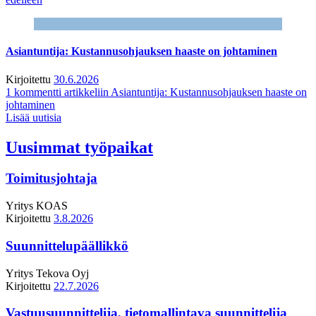
Asiantuntija: Kustannusohjauksen haaste on johtaminen
Kirjoitettu
30.6.2026
1 kommentti
artikkeliin Asiantuntija: Kustannusohjauksen haaste on
johtaminen
Lisää uutisia
Uusimmat työpaikat
Toimitusjohtaja
Yritys
KOAS
Kirjoitettu
3.8.2026
Suunnittelupäällikkö
Yritys
Tekova Oyj
Kirjoitettu
22.7.2026
Vastuusuunnittelija, tietomallintava suunnittelija