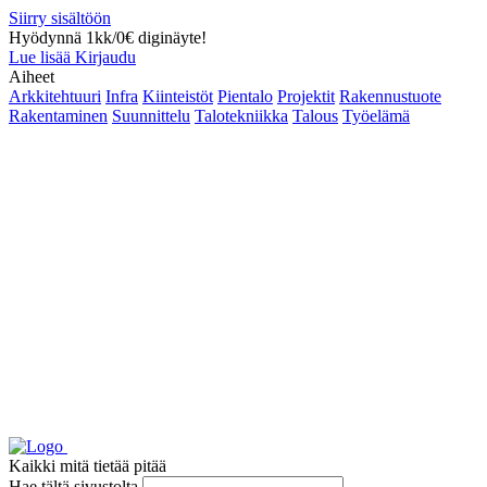
Siirry sisältöön
Hyödynnä 1kk/0€ diginäyte!
Lue lisää
Kirjaudu
Aiheet
Arkkitehtuuri
Infra
Kiinteistöt
Pientalo
Projektit
Rakennustuote
Rakentaminen
Suunnittelu
Talotekniikka
Talous
Työelämä
Kaikki mitä tietää pitää
Hae tältä sivustolta