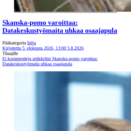
Skanska-pomo varoittaa:
Datakeskustyömaita uhkaa osaajapula
Pääkategoria
Infra
Kirjoitettu 5. elokuuta 2026, 13:00
5.8.2026
Tilaajille
Ei kommentteja
artikkeliin Skanska-pomo varoittaa:
Datakeskustyömaita uhkaa osaajapula