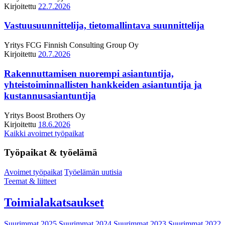
Kirjoitettu
22.7.2026
Vastuusuunnittelija, tietomallintava suunnittelija
Yritys
FCG Finnish Consulting Group Oy
Kirjoitettu
20.7.2026
Rakennuttamisen nuorempi asiantuntija,
yhteistoiminnallisten hankkeiden asiantuntija ja
kustannusasiantuntija
Yritys
Boost Brothers Oy
Kirjoitettu
18.6.2026
Kaikki avoimet työpaikat
Työpaikat & työelämä
Avoimet työpaikat
Työelämän uutisia
Teemat & liitteet
Toimialakatsaukset
Suurimmat 2025
Suurimmat 2024
Suurimmat 2023
Suurimmat 2022