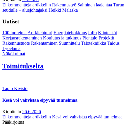
Ei kommentteja
artikkeliin Rakennustyö Salminen laajentaa Turun
seudulle – aluejohtajaksi Heikki Malaska
Uutiset
100 tuoreinta
Arkkitehtuuri
Energiatehokkuus
Infra
Kiinteistöt
Korjausrakentaminen
Koulutus ja tutkimus
Pientalo
Projektit
Rakennustuote
Rakentaminen
Suunnittelu
Talotekniikka
Talous
Työelämä
Näkökulmat
Toimitukselta
Tapio Kivistö
Kesä voi vahvistaa elpyvää tunnelmaa
Kirjoitettu
26.6.2026
Ei kommentteja
artikkeliin Kesä voi vahvistaa elpyvää tunnelmaa
Pääkirjoitus