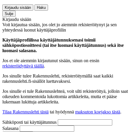
Kirjaudu sisään
Haku
Sulje
Kirjaudu sisään
Voit kirjautua sisään, jos olet jo aiemmin rekisteröitynyt ja sen
yhteydessä luonut käyttäjäprofiilin
Käyttäjäprofiilissa käyttäjätunnuksenasi toimii
sähköpostiosoitteesi (tai itse luomasi käyttäjätunnus) sekä itse
luomasi salasana.
Jos et ole aiemmin kirjautunut sisään, sinun on ensin
rekisteröidyttävä täällä
.
Jos sinulle tulee Rakennuslehti, rekisteröitymällä saat kaikki
rakennuslehti.fi-sisällöt luettavaksesi.
Jos sinulle ei tule Rakennuslehteä, voit silti rekisteröityä, jolloin saat
oikeuden kommentoida lukottomia artikkeleita, mutta et pääse
lukemaan lukittuja artikkeleita.
Tilaa Rakennuslehti tästä
tai hyödynnä
maksuton koejakso tästä
.
Sähköposti tai käyttäjätunnus
Salasana