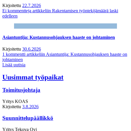
Kirjoitettu
22.7.2026
Ei kommentteja
artikkeliin Rakentamisen työntekijämäärä laski
edelleen
Asiantuntija: Kustannusohjauksen haaste on johtaminen
Kirjoitettu
30.6.2026
1 kommentti
artikkeliin Asiantuntija: Kustannusohjauksen haaste on
johtaminen
Lisää uutisia
Uusimmat työpaikat
Toimitusjohtaja
Yritys
KOAS
Kirjoitettu
3.8.2026
Suunnittelupäällikkö
Yritys
Tekova Oyj