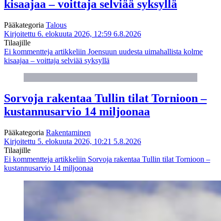
kisaajaa – voittaja selviää syksyllä
Pääkategoria
Talous
Kirjoitettu 6. elokuuta 2026, 12:59
6.8.2026
Tilaajille
Ei kommentteja
artikkeliin Joensuun uudesta uimahallista kolme
kisaajaa – voittaja selviää syksyllä
Sorvoja rakentaa Tullin tilat Tornioon –
kustannusarvio 14 miljoonaa
Pääkategoria
Rakentaminen
Kirjoitettu 5. elokuuta 2026, 10:21
5.8.2026
Tilaajille
Ei kommentteja
artikkeliin Sorvoja rakentaa Tullin tilat Tornioon –
kustannusarvio 14 miljoonaa