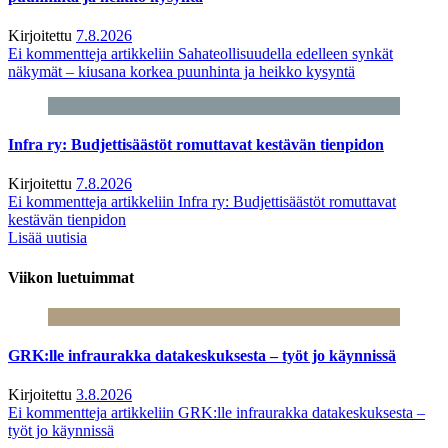
Kirjoitettu
7.8.2026
Ei kommentteja
artikkeliin Sahateollisuudella edelleen synkät
näkymät – kiusana korkea puunhinta ja heikko kysyntä
Infra ry: Budjettisäästöt romuttavat kestävän tienpidon
Kirjoitettu
7.8.2026
Ei kommentteja
artikkeliin Infra ry: Budjettisäästöt romuttavat
kestävän tienpidon
Lisää uutisia
Viikon luetuimmat
GRK:lle infraurakka datakeskuksesta – työt jo käynnissä
Kirjoitettu
3.8.2026
Ei kommentteja
artikkeliin GRK:lle infraurakka datakeskuksesta –
työt jo käynnissä