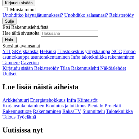
Kirjaudu sisään
Muista minut
Unohditko käyttäjätunnuksesi?
Unohditko salasanasi?
Rekisteröidy
Sulje
Etsi Rakennuslehti.fistä
Hae tältä sivustolta
Haku
Suositut avainsanat
YIT
SRV
skanska
Helsinki
Tilastokeskus
yrityskauppa
NCC
Espoo
asuntokauppa
asuntorakentaminen
Infra
talotekniikka
rakentaminen
Tampere
Caverion
Kirjaudu sisään
Rekisteröidy
Tilaa Rakennuslehti
Näköislehdet
Uutiset
Lue lisää näistä aiheista
Arkkitehtuuri
Energiatehokkuus
Infra
Kiinteistöt
Korjausrakentaminen
Koulutus ja tutkimus
Pientalo
Projektit
Rakennustuote
Rakentaminen
RaksaTV
Suunnittelu
Talotekniikka
Talous
Työelämä
Uutisissa nyt