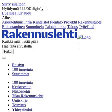
Siirry sisältöön
Hyödynnä 1kk/0€ diginäyte!
Lue lisää
Kirjaudu
Aiheet
Arkkitehtuuri
Infra
Kiinteistöt
Pientalo
Projektit
Rakennustuote
Rakentaminen
Suunnittelu
Talotekniikka
Talous
Työelämä
Kaikki mitä tietää pitää
Hae tältä sivustolta
Haku
Etusivu
100 tuoreinta
Suurimmat
100 tuoreinta
Keskustelut
Näköislehti
Tilaa Rakennuslehti
Uutiskirje
Toimitus
Yhteystiedot