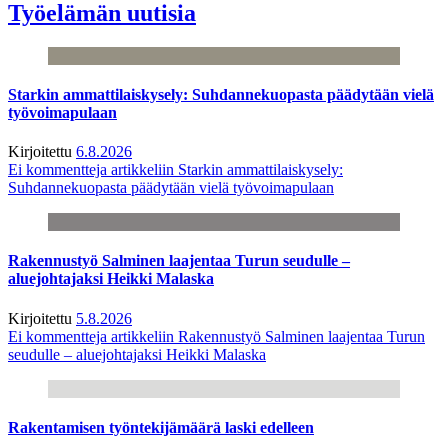
Työelämän uutisia
Starkin ammattilaiskysely: Suhdannekuopasta päädytään vielä
työvoimapulaan
Kirjoitettu
6.8.2026
Ei kommentteja
artikkeliin Starkin ammattilaiskysely:
Suhdannekuopasta päädytään vielä työvoimapulaan
Rakennustyö Salminen laajentaa Turun seudulle –
aluejohtajaksi Heikki Malaska
Kirjoitettu
5.8.2026
Ei kommentteja
artikkeliin Rakennustyö Salminen laajentaa Turun
seudulle – aluejohtajaksi Heikki Malaska
Rakentamisen työntekijämäärä laski edelleen