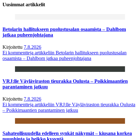
Uusimmat artikkelit
Betolarin hallitukseen puolustusalan osaamista – Dahlbom
jatkaa puheenjohtajana
Kirjoitettu
7.8.2026
Ei kommentteja
artikkeliin Betolarin hallitukseen puolustusalan
osaamista – Dahlbom jatkaa puheenjohtajana
VRJ:lle Väyläviraston tieurakka Oulusta – Poikkimaantien
parantaminen jatkuu
Kirjoitettu
7.8.2026
Ei kommentteja
artikkeliin VRJ:lle Väyläviraston tieurakka Oulusta
– Poikkimaantien parantaminen jatkuu
Sahateollisuudella edelleen synkät näkymät – kiusana korkea
puunhinta ja heikko kysyntä