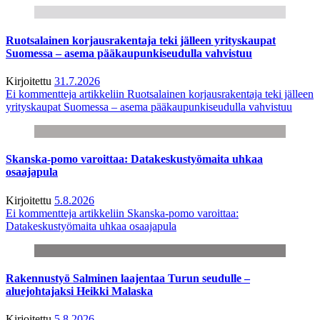
Ruotsalainen korjausrakentaja teki jälleen yrityskaupat
Suomessa – asema pääkaupunkiseudulla vahvistuu
Kirjoitettu
31.7.2026
Ei kommentteja
artikkeliin Ruotsalainen korjausrakentaja teki jälleen
yrityskaupat Suomessa – asema pääkaupunkiseudulla vahvistuu
Skanska-pomo varoittaa: Datakeskustyömaita uhkaa
osaajapula
Kirjoitettu
5.8.2026
Ei kommentteja
artikkeliin Skanska-pomo varoittaa:
Datakeskustyömaita uhkaa osaajapula
Rakennustyö Salminen laajentaa Turun seudulle –
aluejohtajaksi Heikki Malaska
Kirjoitettu
5.8.2026