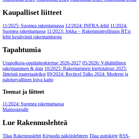
Kaupalliset liitteet
11/2025: Suomea rakentamassa
12/2024: INFRA-lehti
11/2024:
Suomea rakentamassa
11/2023: Jokka − Rakennusteollisuus RT:n
lehti kestävästä rakentamisesta
Tapahtumia
Urapolkuja-oppilaitoskiertue 2026-2027
05/2026: Vähähiilinen
rakentaminen & data
10/2025: Rakentamisen kiertotalous 2025:
Jätteistä materiaaleiksi
09/2024: Recticel Talks 2024: Moderni ja
paloturvallinen loiva katto
Teemat ja liitteet
11/2024: Suomea rakentamassa
Mainostajalle
Lue Rakennuslehteä
Tilaa Rakennuslehti
Kirjaudu näköislehteen
Tilaa uutiskirje
RSS-