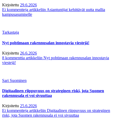
Kirjoitettu
29.6.2026
Ei kommentteja
artikkeliin Asiantuntijat kehittävät uutta mallia
kampusasumiselle
Tarkastaja
Nyt pohtimaan rakennusalan innostavia viestejä!
Kirjoitettu
26.6.2026
8 kommenttia
artikkeliin Nyt pohtimaan rakennusalan innostavia
viestejä!
Sari Suominen
Digitaalinen riippuvuus on strateginen riski, jota Suomen
rakennusala ei voi sivuuttaa
Kirjoitettu
25.6.2026
Ei kommentteja
artikkeliin Digitaalinen riippuvuus on strateginen
riski, jota Suomen rakennusala ei voi sivuuttaa