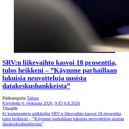
SRV:n liikevaihto kasvoi 18 prosenttia,
tulos heikkeni – ”Käymme parhaillaan
lukuisia neuvotteluja uusista
datakeskushankkeista”
Pääkategoria
Talous
Kirjoitettu 6. elokuuta 2026, 9:45
6.8.2026
Tilaajille
Ei kommentteja
artikkeliin SRV:n liikevaihto kasvoi 18 prosenttia,
tulos heikkeni – ”Käymme parhaillaan lukuisia neuvotteluja uusista
datakeskushankkeista”