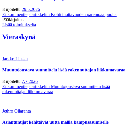
Kirjoitettu
29.5.2026
Ei kommentteja
artikkeliin Kohti tuottavuuden parempaa puolta
Pääkirjoitus
Lisää toimitukselta
Vieraskynä
Jarkko Liuska
Muuntojoustava suunnittelu lisää rakennuttajan liikkumavaraa
Kirjoitettu
7.7.2026
Ei kommentteja
artikkeliin Muuntojoustava suunnittelu lisää
rakennuttajan liikkumavaraa
Jethro Ollaranta
Asiantuntijat kehittävät uutta mallia kampusasumiselle