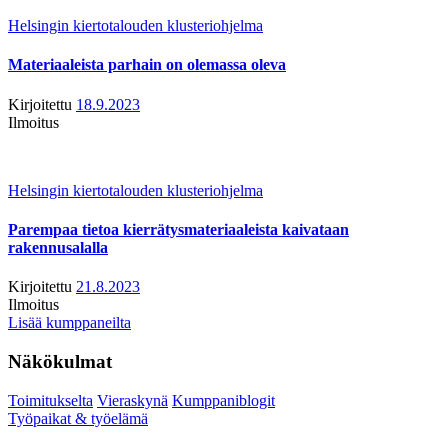
Helsingin kiertotalouden klusteriohjelma
Materiaaleista parhain on olemassa oleva
Kirjoitettu
18.9.2023
Ilmoitus
Helsingin kiertotalouden klusteriohjelma
Parempaa tietoa kierrätysmateriaaleista kaivataan
rakennusalalla
Kirjoitettu
21.8.2023
Ilmoitus
Lisää kumppaneilta
Näkökulmat
Toimitukselta
Vieraskynä
Kumppaniblogit
Työpaikat & työelämä