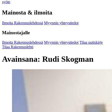
syöte
Mainosta & ilmoita
Ilmoita Rakennuslehdessä
Myynnin yhteystiedot
Mainostajalle
Ilmoita Rakennuslehdessä
Myynnin yhteystiedot
Tilaa uutiskirje
Tilaa Rakennuslehti
Avainsana:
Rudi Skogman