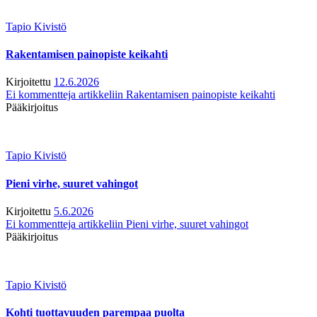
Tapio Kivistö
Rakentamisen painopiste keikahti
Kirjoitettu
12.6.2026
Ei kommentteja
artikkeliin Rakentamisen painopiste keikahti
Pääkirjoitus
Tapio Kivistö
Pieni virhe, suuret vahingot
Kirjoitettu
5.6.2026
Ei kommentteja
artikkeliin Pieni virhe, suuret vahingot
Pääkirjoitus
Tapio Kivistö
Kohti tuottavuuden parempaa puolta