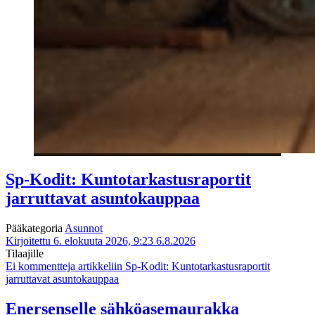
Sp-Kodit: Kuntotarkastusraportit
jarruttavat asuntokauppaa
Pääkategoria
Asunnot
Kirjoitettu 6. elokuuta 2026, 9:23
6.8.2026
Tilaajille
Ei kommentteja
artikkeliin Sp-Kodit: Kuntotarkastusraportit
jarruttavat asuntokauppaa
Enersenselle sähköasemaurakka