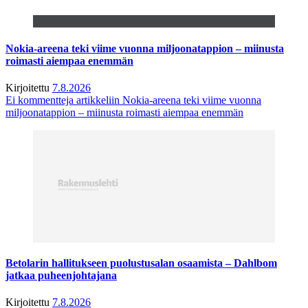
Nokia-areena teki viime vuonna miljoonatappion – miinusta
roimasti aiempaa enemmän
Kirjoitettu
7.8.2026
Ei kommentteja
artikkeliin Nokia-areena teki viime vuonna
miljoonatappion – miinusta roimasti aiempaa enemmän
Betolarin hallitukseen puolustusalan osaamista – Dahlbom
jatkaa puheenjohtajana
Kirjoitettu
7.8.2026