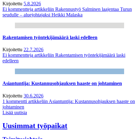
Kirjoitettu
5.8.2026
Ei kommentteja
artikkeliin Rakennustyö Salminen laajentaa Turun
seudulle – aluejohtajaksi Heikki Malaska
Rakentamisen työntekijämäärä laski edelleen
Kirjoitettu
22.7.2026
Ei kommentteja
artikkeliin Rakentamisen työntekijämäärä laski
edelleen
Asiantuntija: Kustannusohjauksen haaste on johtaminen
Kirjoitettu
30.6.2026
1 kommentti
artikkeliin Asiantuntija: Kustannusohjauksen haaste on
johtaminen
Lisää uutisia
Uusimmat työpaikat