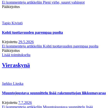
Ei kommentteja
artikkeliin Pieni virhe, suuret vahingot
Pääkirjoitus
Tapio Kivistö
Kohti tuottavuuden parempaa puolta
Kirjoitettu
29.5.2026
Ei kommentteja
artikkeliin Kohti tuottavuuden parempaa puolta
Pääkirjoitus
Lisää toimitukselta
Vieraskynä
Jarkko Liuska
Muuntojoustava suunnittelu lisää rakennuttajan liikkumavaraa
Kirjoitettu
7.7.2026
Ei kommentteja
artikkeliin Muuntojoustava suunnittelu lisää