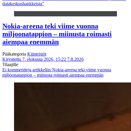
datakeskushankkeista”
Nokia-areena teki viime vuonna
miljoonatappion – miinusta roimasti
aiempaa enemmän
Pääkategoria
Kiinteistöt
Kirjoitettu 7. elokuuta 2026, 15:22
7.8.2026
Tilaajille
Ei kommentteja
artikkeliin Nokia-areena teki viime vuonna
miljoonatappion – miinusta roimasti aiempaa enemmän