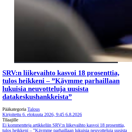
SRV:n liikevaihto kasvoi 18 prosenttia,
tulos heikkeni – ”Käymme parhaillaan
lukuisia neuvotteluja uusista
datakeskushankkeista”
Pääkategoria
Talous
Kirjoitettu 6. elokuuta 2026, 9:45
6.8.2026
Tilaajille
Ei kommentteja
artikkeliin SRV:n liikevaihto kasvoi 18 prosenttia,
tulos heikkeni – ”Käymme parhaillaan lukuisia neuvotteluja uusista