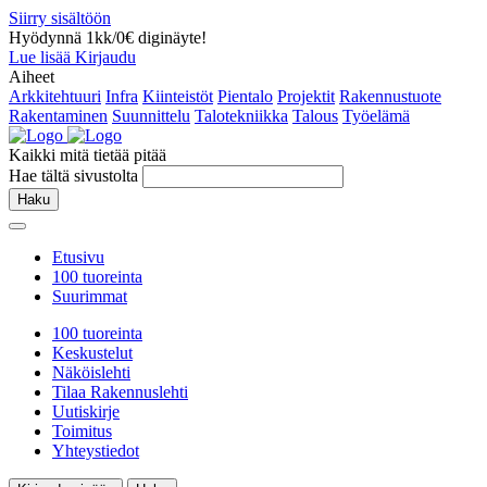
Siirry sisältöön
Hyödynnä 1kk/0€ diginäyte!
Lue lisää
Kirjaudu
Aiheet
Arkkitehtuuri
Infra
Kiinteistöt
Pientalo
Projektit
Rakennustuote
Rakentaminen
Suunnittelu
Talotekniikka
Talous
Työelämä
Kaikki mitä tietää pitää
Hae tältä sivustolta
Haku
Etusivu
100 tuoreinta
Suurimmat
100 tuoreinta
Keskustelut
Näköislehti
Tilaa Rakennuslehti
Uutiskirje
Toimitus
Yhteystiedot