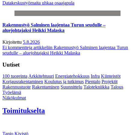
Datakeskustyömaita uhkaa osaajapula
Rakennustyö Salminen laajentaa Turun seudulle –
aluejohtajaksi Heikki Malaska
Kirjoitettu
5.8.2026
Ei kommentteja
artikkeliin Rakennustyö Salminen laajentaa Turun
seudulle – aluejohtajaksi Heikki Malaska
Uutiset
100 tuoreinta
Arkkitehtuuri
Energiatehokkuus
Infra
Kiinteistöt
Korjausrakentaminen
Koulutus ja tutkimus
Pientalo
Projektit
Rakennustuote
Rakentaminen
Suunnittelu
Talotekniikka
Talous
Työelämä
Näkökulmat
Toimitukselta
Tapio Kivistö