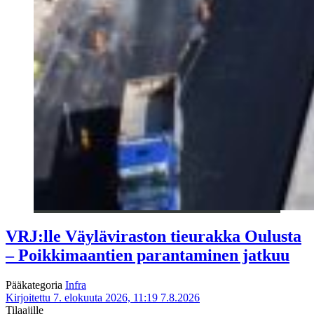
VRJ:lle Väyläviraston tieurakka Oulusta
– Poikkimaantien parantaminen jatkuu
Pääkategoria
Infra
Kirjoitettu 7. elokuuta 2026, 11:19
7.8.2026
Tilaajille