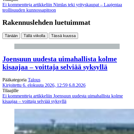
Ei kommentteja
artikkeliin Nimlas teki yrityskaupat – Laajentaa
teollisuuden kunnossapitoon
Rakennuslehden luetuimmat
Tänään
Tällä viikolla
Tässä kuussa
Joensuun uudesta uimahallista kolme
kisaajaa – voittaja selviää syksyllä
Pääkategoria
Talous
Kirjoitettu 6. elokuuta 2026, 12:59
6.8.2026
Tilaajille
Ei kommentteja
artikkeliin Joensuun uudesta uimahallista kolme
kisaajaa – voittaja selviää syksyllä