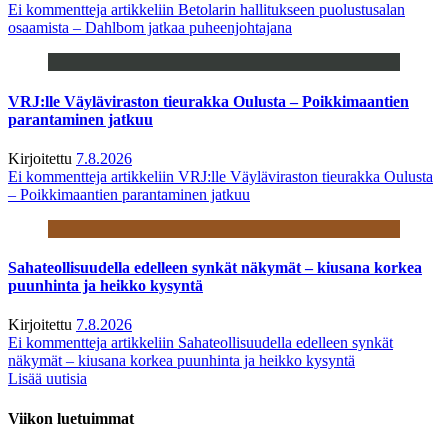
Ei kommentteja
artikkeliin Betolarin hallitukseen puolustusalan
osaamista – Dahlbom jatkaa puheenjohtajana
VRJ:lle Väyläviraston tieurakka Oulusta – Poikkimaantien
parantaminen jatkuu
Kirjoitettu
7.8.2026
Ei kommentteja
artikkeliin VRJ:lle Väyläviraston tieurakka Oulusta
– Poikkimaantien parantaminen jatkuu
Sahateollisuudella edelleen synkät näkymät – kiusana korkea
puunhinta ja heikko kysyntä
Kirjoitettu
7.8.2026
Ei kommentteja
artikkeliin Sahateollisuudella edelleen synkät
näkymät – kiusana korkea puunhinta ja heikko kysyntä
Lisää uutisia
Viikon luetuimmat