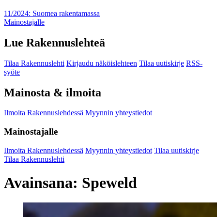
11/2024: Suomea rakentamassa
Mainostajalle
Lue Rakennuslehteä
Tilaa Rakennuslehti
Kirjaudu näköislehteen
Tilaa uutiskirje
RSS-
syöte
Mainosta & ilmoita
Ilmoita Rakennuslehdessä
Myynnin yhteystiedot
Mainostajalle
Ilmoita Rakennuslehdessä
Myynnin yhteystiedot
Tilaa uutiskirje
Tilaa Rakennuslehti
Avainsana:
Speweld