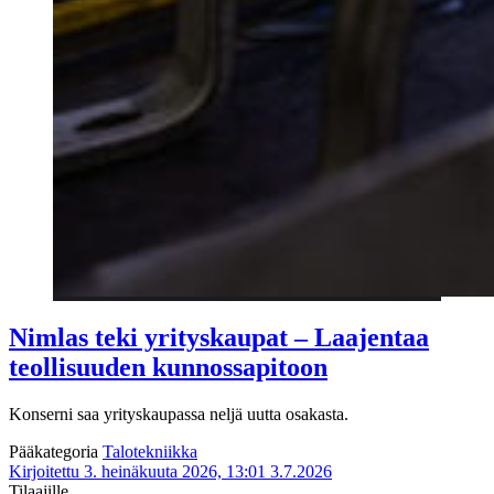
Nimlas teki yrityskaupat – Laajentaa
teollisuuden kunnossapitoon
Konserni saa yrityskaupassa neljä uutta osakasta.
Pääkategoria
Talotekniikka
Kirjoitettu 3. heinäkuuta 2026, 13:01
3.7.2026
Tilaajille