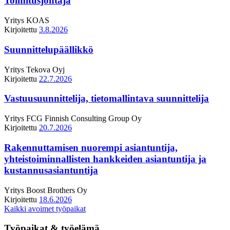
Toimitusjohtaja
Yritys
KOAS
Kirjoitettu
3.8.2026
Suunnittelupäällikkö
Yritys
Tekova Oyj
Kirjoitettu
22.7.2026
Vastuusuunnittelija, tietomallintava suunnittelija
Yritys
FCG Finnish Consulting Group Oy
Kirjoitettu
20.7.2026
Rakennuttamisen nuorempi asiantuntija,
yhteistoiminnallisten hankkeiden asiantuntija ja
kustannusasiantuntija
Yritys
Boost Brothers Oy
Kirjoitettu
18.6.2026
Kaikki avoimet työpaikat
Työpaikat & työelämä