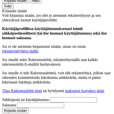
Kirjaudu sisään
Haku
Sulje
Kirjaudu sisään
Voit kirjautua sisään, jos olet jo aiemmin rekisteröitynyt ja sen
yhteydessä luonut käyttäjäprofiilin
Käyttäjäprofiilissa käyttäjätunnuksenasi toimii
sähköpostiosoitteesi (tai itse luomasi käyttäjätunnus) sekä itse
luomasi salasana.
Jos et ole aiemmin kirjautunut sisään, sinun on ensin
rekisteröidyttävä täällä
.
Jos sinulle tulee Rakennuslehti, rekisteröitymällä saat kaikki
rakennuslehti.fi-sisällöt luettavaksesi.
Jos sinulle ei tule Rakennuslehteä, voit silti rekisteröityä, jolloin saat
oikeuden kommentoida lukottomia artikkeleita, mutta et pääse
lukemaan lukittuja artikkeleita.
Tilaa Rakennuslehti tästä
tai hyödynnä
maksuton koejakso tästä
.
Sähköposti tai käyttäjätunnus
Salasana
Kirjaudu sisään