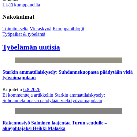
Lisää kumppaneilta
Näkökulmat
Toimitukselta
Vieraskynä
Kumppaniblogit
Työpaikat & työelämä
Työelämän uutisia
Starkin ammattilaiskysely: Suhdannekuopasta päädytään vielä
työvoimapulaan
Kirjoitettu
6.8.2026
Ei kommentteja
artikkeliin Starkin ammattilaiskysely:
Suhdannekuopasta päädytään vielä työvoimapulaan
Rakennustyö Salminen laajentaa Turun seudulle –
aluejohtajaksi Heikki Malaska