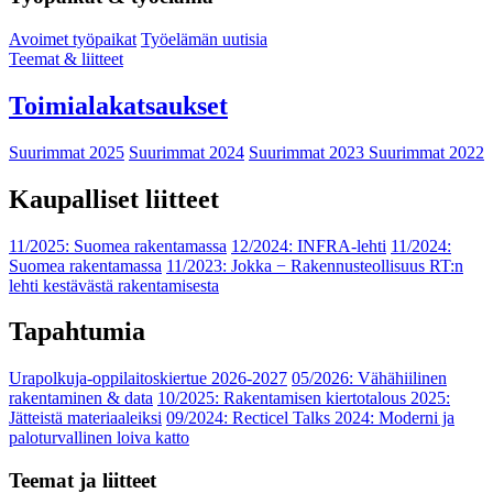
Avoimet työpaikat
Työelämän uutisia
Teemat & liitteet
Toimialakatsaukset
Suurimmat 2025
Suurimmat 2024
Suurimmat 2023
Suurimmat 2022
Kaupalliset liitteet
11/2025: Suomea rakentamassa
12/2024: INFRA-lehti
11/2024:
Suomea rakentamassa
11/2023: Jokka − Rakennusteollisuus RT:n
lehti kestävästä rakentamisesta
Tapahtumia
Urapolkuja-oppilaitoskiertue 2026-2027
05/2026: Vähähiilinen
rakentaminen & data
10/2025: Rakentamisen kiertotalous 2025:
Jätteistä materiaaleiksi
09/2024: Recticel Talks 2024: Moderni ja
paloturvallinen loiva katto
Teemat ja liitteet