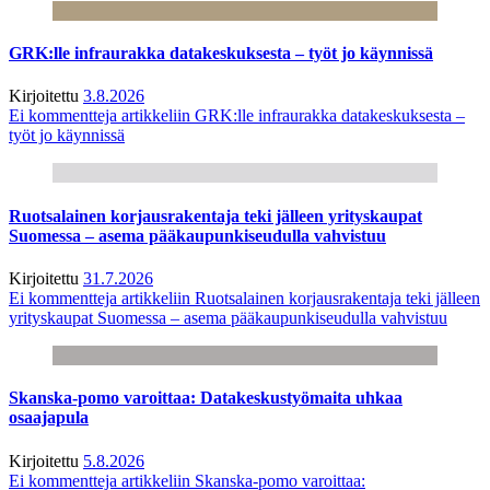
GRK:lle infraurakka datakeskuksesta – työt jo käynnissä
Kirjoitettu
3.8.2026
Ei kommentteja
artikkeliin GRK:lle infraurakka datakeskuksesta –
työt jo käynnissä
Ruotsalainen korjausrakentaja teki jälleen yrityskaupat
Suomessa – asema pääkaupunkiseudulla vahvistuu
Kirjoitettu
31.7.2026
Ei kommentteja
artikkeliin Ruotsalainen korjausrakentaja teki jälleen
yrityskaupat Suomessa – asema pääkaupunkiseudulla vahvistuu
Skanska-pomo varoittaa: Datakeskustyömaita uhkaa
osaajapula
Kirjoitettu
5.8.2026
Ei kommentteja
artikkeliin Skanska-pomo varoittaa: