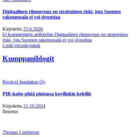
Digitaalinen riippuvuus on strateginen riski, jota Suomen
rakennusala ei voi sivuuttaa
Kirjoitettu
25.6.2026
Ei kommentteja
artikkeliin Digitaalinen riippuvuus on strateginen
riski, jota Suomen rakennusala ei voi sivuuttaa
Lisää vieraskynästä
Kumppaniblogit
Recticel Insulation Oy
PIR-katto pitää pintansa kovillakin keleillä
Kirjoitettu
21.10.2024
Ilmoitus
Thomas Lindstrom