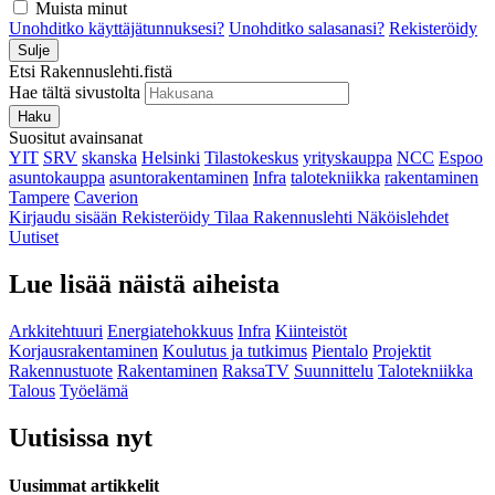
Muista minut
Unohditko käyttäjätunnuksesi?
Unohditko salasanasi?
Rekisteröidy
Sulje
Etsi Rakennuslehti.fistä
Hae tältä sivustolta
Haku
Suositut avainsanat
YIT
SRV
skanska
Helsinki
Tilastokeskus
yrityskauppa
NCC
Espoo
asuntokauppa
asuntorakentaminen
Infra
talotekniikka
rakentaminen
Tampere
Caverion
Kirjaudu sisään
Rekisteröidy
Tilaa Rakennuslehti
Näköislehdet
Uutiset
Lue lisää näistä aiheista
Arkkitehtuuri
Energiatehokkuus
Infra
Kiinteistöt
Korjausrakentaminen
Koulutus ja tutkimus
Pientalo
Projektit
Rakennustuote
Rakentaminen
RaksaTV
Suunnittelu
Talotekniikka
Talous
Työelämä
Uutisissa nyt
Uusimmat artikkelit