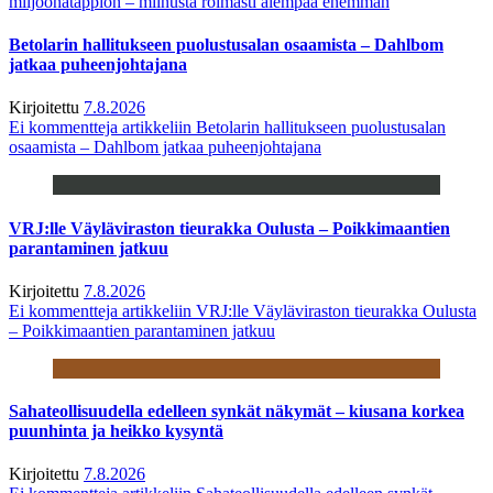
miljoonatappion – miinusta roimasti aiempaa enemmän
Betolarin hallitukseen puolustusalan osaamista – Dahlbom
jatkaa puheenjohtajana
Kirjoitettu
7.8.2026
Ei kommentteja
artikkeliin Betolarin hallitukseen puolustusalan
osaamista – Dahlbom jatkaa puheenjohtajana
VRJ:lle Väyläviraston tieurakka Oulusta – Poikkimaantien
parantaminen jatkuu
Kirjoitettu
7.8.2026
Ei kommentteja
artikkeliin VRJ:lle Väyläviraston tieurakka Oulusta
– Poikkimaantien parantaminen jatkuu
Sahateollisuudella edelleen synkät näkymät – kiusana korkea
puunhinta ja heikko kysyntä
Kirjoitettu
7.8.2026