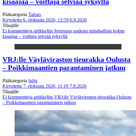
kisaajaa – voittaja selviää syksyllä
Pääkategoria
Talous
Kirjoitettu 6. elokuuta 2026, 12:59
6.8.2026
Tilaajille
Ei kommentteja
artikkeliin Joensuun uudesta uimahallista kolme
kisaajaa – voittaja selviää syksyllä
VRJ:lle Väyläviraston tieurakka Oulusta
– Poikkimaantien parantaminen jatkuu
Pääkategoria
Infra
Kirjoitettu 7. elokuuta 2026, 11:19
7.8.2026
Tilaajille
Ei kommentteja
artikkeliin VRJ:lle Väyläviraston tieurakka Oulusta
– Poikkimaantien parantaminen jatkuu