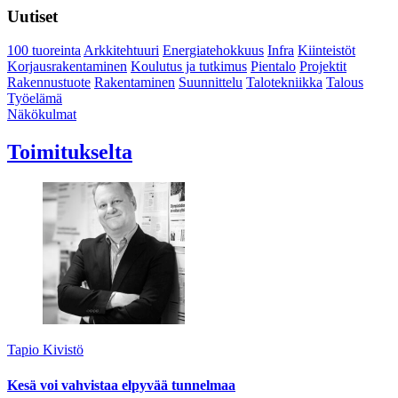
Uutiset
100 tuoreinta
Arkkitehtuuri
Energiatehokkuus
Infra
Kiinteistöt
Korjausrakentaminen
Koulutus ja tutkimus
Pientalo
Projektit
Rakennustuote
Rakentaminen
Suunnittelu
Talotekniikka
Talous
Työelämä
Näkökulmat
Toimitukselta
Tapio Kivistö
Kesä voi vahvistaa elpyvää tunnelmaa