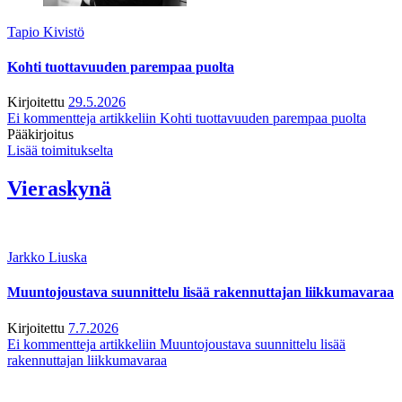
Tapio Kivistö
Kohti tuottavuuden parempaa puolta
Kirjoitettu
29.5.2026
Ei kommentteja
artikkeliin Kohti tuottavuuden parempaa puolta
Pääkirjoitus
Lisää toimitukselta
Vieraskynä
Jarkko Liuska
Muuntojoustava suunnittelu lisää rakennuttajan liikkumavaraa
Kirjoitettu
7.7.2026
Ei kommentteja
artikkeliin Muuntojoustava suunnittelu lisää
rakennuttajan liikkumavaraa