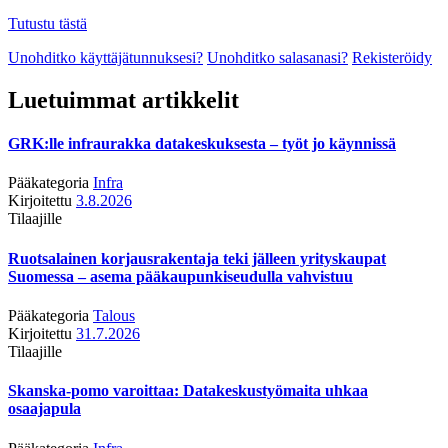
Tutustu tästä
Unohditko käyttäjätunnuksesi?
Unohditko salasanasi?
Rekisteröidy
Luetuimmat artikkelit
GRK:lle infraurakka datakeskuksesta – työt jo käynnissä
Pääkategoria
Infra
Kirjoitettu
3.8.2026
Tilaajille
Ruotsalainen korjausrakentaja teki jälleen yrityskaupat
Suomessa – asema pääkaupunkiseudulla vahvistuu
Pääkategoria
Talous
Kirjoitettu
31.7.2026
Tilaajille
Skanska-pomo varoittaa: Datakeskustyömaita uhkaa
osaajapula