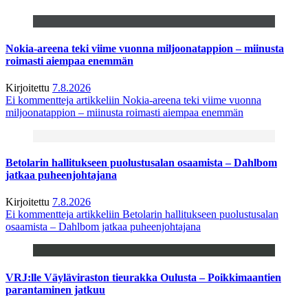
Nokia-areena teki viime vuonna miljoonatappion – miinusta
roimasti aiempaa enemmän
Kirjoitettu
7.8.2026
Ei kommentteja
artikkeliin Nokia-areena teki viime vuonna
miljoonatappion – miinusta roimasti aiempaa enemmän
Betolarin hallitukseen puolustusalan osaamista – Dahlbom
jatkaa puheenjohtajana
Kirjoitettu
7.8.2026
Ei kommentteja
artikkeliin Betolarin hallitukseen puolustusalan
osaamista – Dahlbom jatkaa puheenjohtajana
VRJ:lle Väyläviraston tieurakka Oulusta – Poikkimaantien
parantaminen jatkuu