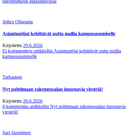
rakennuttajan liikkumavaraa
Jethro Ollaranta
Asiantuntijat kehittävät uutta mallia kampusasumiselle
Kirjoitettu
29.6.2026
Ei kommentteja
artikkeliin Asiantuntijat kehittävät uutta mallia
kampusasumiselle
Tarkastaja
Nyt pohtimaan rakennusalan innostavia viestejä!
Kirjoitettu
26.6.2026
8 kommenttia
artikkeliin Nyt pohtimaan rakennusalan innostavia
viestejä!
Sari Suominen