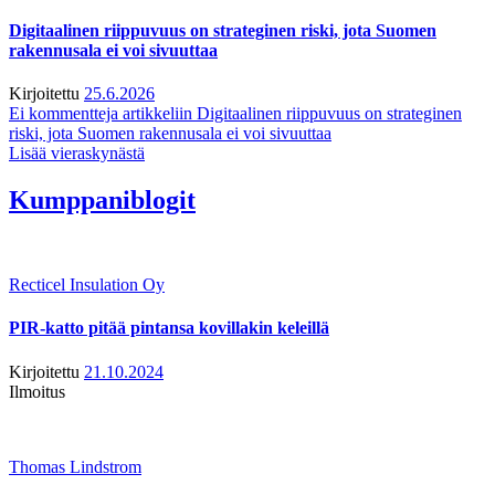
Digitaalinen riippuvuus on strateginen riski, jota Suomen
rakennusala ei voi sivuuttaa
Kirjoitettu
25.6.2026
Ei kommentteja
artikkeliin Digitaalinen riippuvuus on strateginen
riski, jota Suomen rakennusala ei voi sivuuttaa
Lisää vieraskynästä
Kumppaniblogit
Recticel Insulation Oy
PIR-katto pitää pintansa kovillakin keleillä
Kirjoitettu
21.10.2024
Ilmoitus
Thomas Lindstrom