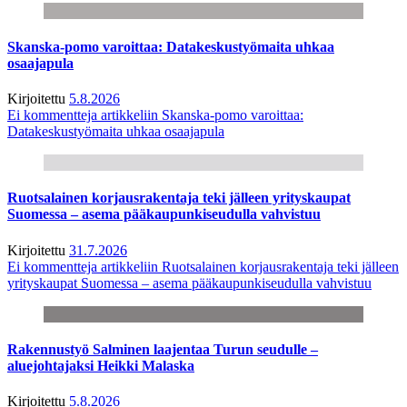
Skanska-pomo varoittaa: Datakeskustyömaita uhkaa
osaajapula
Kirjoitettu
5.8.2026
Ei kommentteja
artikkeliin Skanska-pomo varoittaa:
Datakeskustyömaita uhkaa osaajapula
Ruotsalainen korjausrakentaja teki jälleen yrityskaupat
Suomessa – asema pääkaupunkiseudulla vahvistuu
Kirjoitettu
31.7.2026
Ei kommentteja
artikkeliin Ruotsalainen korjausrakentaja teki jälleen
yrityskaupat Suomessa – asema pääkaupunkiseudulla vahvistuu
Rakennustyö Salminen laajentaa Turun seudulle –
aluejohtajaksi Heikki Malaska
Kirjoitettu
5.8.2026