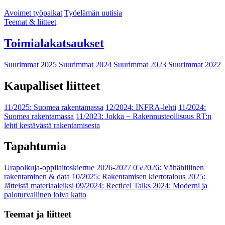
Avoimet työpaikat
Työelämän uutisia
Teemat & liitteet
Toimialakatsaukset
Suurimmat 2025
Suurimmat 2024
Suurimmat 2023
Suurimmat 2022
Kaupalliset liitteet
11/2025: Suomea rakentamassa
12/2024: INFRA-lehti
11/2024:
Suomea rakentamassa
11/2023: Jokka − Rakennusteollisuus RT:n
lehti kestävästä rakentamisesta
Tapahtumia
Urapolkuja-oppilaitoskiertue 2026-2027
05/2026: Vähähiilinen
rakentaminen & data
10/2025: Rakentamisen kiertotalous 2025:
Jätteistä materiaaleiksi
09/2024: Recticel Talks 2024: Moderni ja
paloturvallinen loiva katto
Teemat ja liitteet