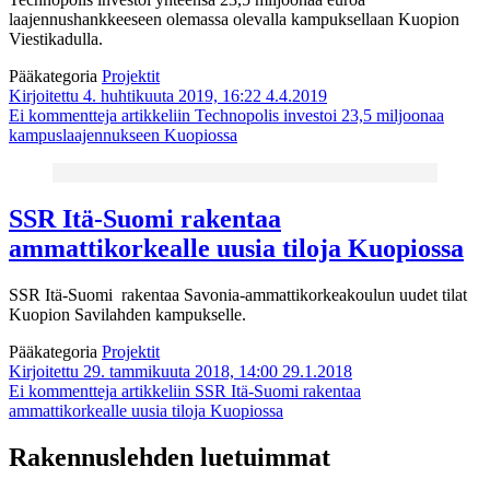
laajennushankkeeseen olemassa olevalla kampuksellaan Kuopion
Viestikadulla.
Pääkategoria
Projektit
Kirjoitettu 4. huhtikuuta 2019, 16:22
4.4.2019
Ei kommentteja
artikkeliin Technopolis investoi 23,5 miljoonaa
kampuslaajennukseen Kuopiossa
SSR Itä-Suomi rakentaa
ammattikorkealle uusia tiloja Kuopiossa
SSR Itä-Suomi rakentaa Savonia-ammattikorkeakoulun uudet tilat
Kuopion Savilahden kampukselle.
Pääkategoria
Projektit
Kirjoitettu 29. tammikuuta 2018, 14:00
29.1.2018
Ei kommentteja
artikkeliin SSR Itä-Suomi rakentaa
ammattikorkealle uusia tiloja Kuopiossa
Rakennuslehden luetuimmat