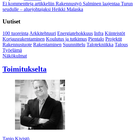
Ei kommentteja
artikkeliin Rakennustyö Salminen laajentaa Turun
seudulle – aluejohtajaksi Heikki Malaska
Uutiset
100 tuoreinta
Arkkitehtuuri
Energiatehokkuus
Infra
Kiinteistöt
Korjausrakentaminen
Koulutus ja tutkimus
Pientalo
Projektit
Rakennustuote
Rakentaminen
Suunnittelu
Talotekniikka
Talous
Työelämä
Näkökulmat
Toimitukselta
Tapio Kivistö