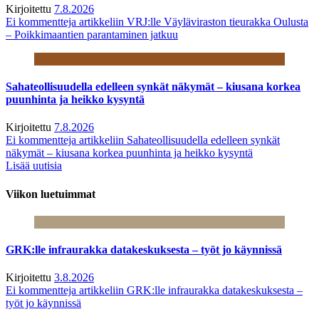
Kirjoitettu
7.8.2026
Ei kommentteja
artikkeliin VRJ:lle Väyläviraston tieurakka Oulusta
– Poikkimaantien parantaminen jatkuu
Sahateollisuudella edelleen synkät näkymät – kiusana korkea
puunhinta ja heikko kysyntä
Kirjoitettu
7.8.2026
Ei kommentteja
artikkeliin Sahateollisuudella edelleen synkät
näkymät – kiusana korkea puunhinta ja heikko kysyntä
Lisää uutisia
Viikon luetuimmat
GRK:lle infraurakka datakeskuksesta – työt jo käynnissä
Kirjoitettu
3.8.2026
Ei kommentteja
artikkeliin GRK:lle infraurakka datakeskuksesta –
työt jo käynnissä