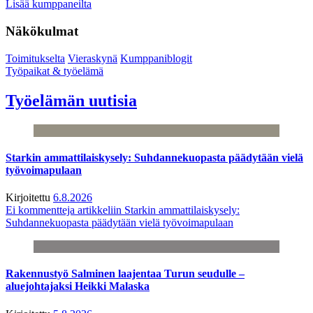
Lisää kumppaneilta
Näkökulmat
Toimitukselta
Vieraskynä
Kumppaniblogit
Työpaikat & työelämä
Työelämän uutisia
Starkin ammattilaiskysely: Suhdannekuopasta päädytään vielä
työvoimapulaan
Kirjoitettu
6.8.2026
Ei kommentteja
artikkeliin Starkin ammattilaiskysely:
Suhdannekuopasta päädytään vielä työvoimapulaan
Rakennustyö Salminen laajentaa Turun seudulle –
aluejohtajaksi Heikki Malaska