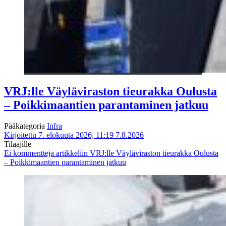
VRJ:lle Väyläviraston tieurakka Oulusta
– Poikkimaantien parantaminen jatkuu
Pääkategoria
Infra
Kirjoitettu 7. elokuuta 2026, 11:19
7.8.2026
Tilaajille
Ei kommentteja
artikkeliin VRJ:lle Väyläviraston tieurakka Oulusta
– Poikkimaantien parantaminen jatkuu