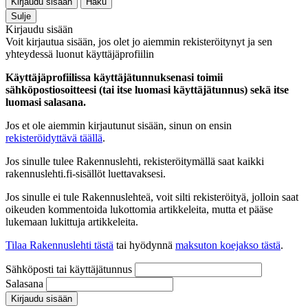
Kirjaudu sisään
Haku
Sulje
Kirjaudu sisään
Voit kirjautua sisään, jos olet jo aiemmin rekisteröitynyt ja sen
yhteydessä luonut käyttäjäprofiilin
Käyttäjäprofiilissa käyttäjätunnuksenasi toimii
sähköpostiosoitteesi (tai itse luomasi käyttäjätunnus) sekä itse
luomasi salasana.
Jos et ole aiemmin kirjautunut sisään, sinun on ensin
rekisteröidyttävä täällä
.
Jos sinulle tulee Rakennuslehti, rekisteröitymällä saat kaikki
rakennuslehti.fi-sisällöt luettavaksesi.
Jos sinulle ei tule Rakennuslehteä, voit silti rekisteröityä, jolloin saat
oikeuden kommentoida lukottomia artikkeleita, mutta et pääse
lukemaan lukittuja artikkeleita.
Tilaa Rakennuslehti tästä
tai hyödynnä
maksuton koejakso tästä
.
Sähköposti tai käyttäjätunnus
Salasana
Kirjaudu sisään