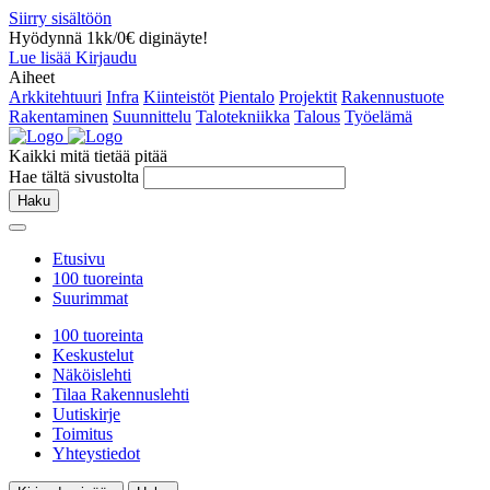
Siirry sisältöön
Hyödynnä 1kk/0€ diginäyte!
Lue lisää
Kirjaudu
Aiheet
Arkkitehtuuri
Infra
Kiinteistöt
Pientalo
Projektit
Rakennustuote
Rakentaminen
Suunnittelu
Talotekniikka
Talous
Työelämä
Kaikki mitä tietää pitää
Hae tältä sivustolta
Haku
Etusivu
100 tuoreinta
Suurimmat
100 tuoreinta
Keskustelut
Näköislehti
Tilaa Rakennuslehti
Uutiskirje
Toimitus
Yhteystiedot