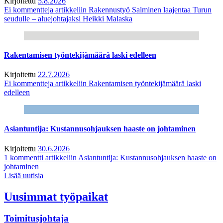
Kirjoitettu
5.8.2026
Ei kommentteja
artikkeliin Rakennustyö Salminen laajentaa Turun
seudulle – aluejohtajaksi Heikki Malaska
Rakentamisen työntekijämäärä laski edelleen
Kirjoitettu
22.7.2026
Ei kommentteja
artikkeliin Rakentamisen työntekijämäärä laski
edelleen
Asiantuntija: Kustannusohjauksen haaste on johtaminen
Kirjoitettu
30.6.2026
1 kommentti
artikkeliin Asiantuntija: Kustannusohjauksen haaste on
johtaminen
Lisää uutisia
Uusimmat työpaikat
Toimitusjohtaja