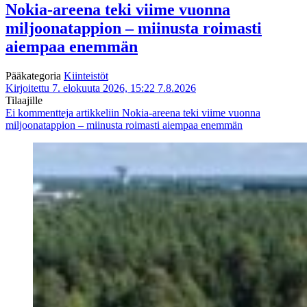
Nokia-areena teki viime vuonna
miljoonatappion – miinusta roimasti
aiempaa enemmän
Pääkategoria
Kiinteistöt
Kirjoitettu 7. elokuuta 2026, 15:22
7.8.2026
Tilaajille
Ei kommentteja
artikkeliin Nokia-areena teki viime vuonna
miljoonatappion – miinusta roimasti aiempaa enemmän