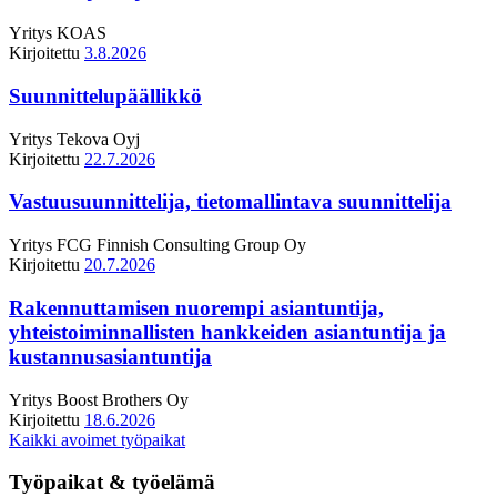
Yritys
KOAS
Kirjoitettu
3.8.2026
Suunnittelupäällikkö
Yritys
Tekova Oyj
Kirjoitettu
22.7.2026
Vastuusuunnittelija, tietomallintava suunnittelija
Yritys
FCG Finnish Consulting Group Oy
Kirjoitettu
20.7.2026
Rakennuttamisen nuorempi asiantuntija,
yhteistoiminnallisten hankkeiden asiantuntija ja
kustannusasiantuntija
Yritys
Boost Brothers Oy
Kirjoitettu
18.6.2026
Kaikki avoimet työpaikat
Työpaikat & työelämä