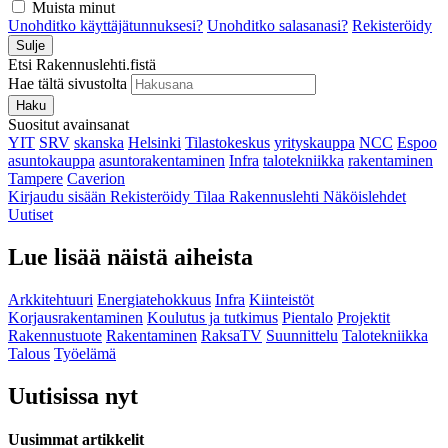
Muista minut
Unohditko käyttäjätunnuksesi?
Unohditko salasanasi?
Rekisteröidy
Sulje
Etsi Rakennuslehti.fistä
Hae tältä sivustolta
Haku
Suositut avainsanat
YIT
SRV
skanska
Helsinki
Tilastokeskus
yrityskauppa
NCC
Espoo
asuntokauppa
asuntorakentaminen
Infra
talotekniikka
rakentaminen
Tampere
Caverion
Kirjaudu sisään
Rekisteröidy
Tilaa Rakennuslehti
Näköislehdet
Uutiset
Lue lisää näistä aiheista
Arkkitehtuuri
Energiatehokkuus
Infra
Kiinteistöt
Korjausrakentaminen
Koulutus ja tutkimus
Pientalo
Projektit
Rakennustuote
Rakentaminen
RaksaTV
Suunnittelu
Talotekniikka
Talous
Työelämä
Uutisissa nyt
Uusimmat artikkelit