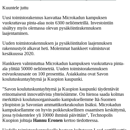
Kuuntele juttu
Uusi toimistorakennus kasvattaa Microkadun kampuksen
vuokrattavaa pinta-alaa noin 6300 neliömetrillä. Investointiin
sisältyy myös olemassa olevan pysäköintirakennuksen
laajentaminen.
Uuden toimistorakennuksen ja pysäköintitalon laajennuksen
rakennustyöt alkavat heti. Molemmat hankkeet valmistuvat
kesäkuussa 2020.
Hankkeen valmistuttua Microkadun kampuksen vuokrattava pinta-
ala ylittää 50000 neliömetriä. Uuden toimistorakennuksen
esivuokrausaste on 100 prosenttia. Asiakkaina ovat Savon
koulutuskuntayhtymä ja Kuopion kaupunki.
”Savon koulutuskuntayhtymä ja Kuopion kaupunki täydentävät
erinomaisesti innovatiivista yhteisöämme. On hienoa saada kolmas
merkittävä koulutusorganisaatio kampuksellemme Itä-Suomen
yliopiston ja Savonian ammattikorkeakoulun lisäksi. Microkadun
kampuksellamme on hyvin poikkeuksellinen osaamisen keskittymä,
jossa työskentelee yli 10000 ihmistä päivittäin”, Technopolis
Kuopion johtaja
Hannu Eronen
kertoo tiedotteessa.