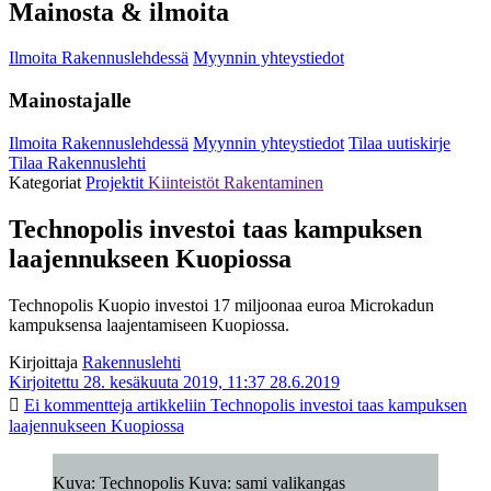
Mainosta & ilmoita
Ilmoita Rakennuslehdessä
Myynnin yhteystiedot
Mainostajalle
Ilmoita Rakennuslehdessä
Myynnin yhteystiedot
Tilaa uutiskirje
Tilaa Rakennuslehti
Kategoriat
Projektit
Kiinteistöt
Rakentaminen
Technopolis investoi taas kampuksen
laajennukseen Kuopiossa
Technopolis Kuopio investoi 17 miljoonaa euroa Microkadun
kampuksensa laajentamiseen Kuopiossa.
Kirjoittaja
Rakennuslehti
Kirjoitettu 28. kesäkuuta 2019, 11:37
28.6.2019
Ei kommentteja
artikkeliin Technopolis investoi taas kampuksen
laajennukseen Kuopiossa
Kuva: Technopolis Kuva: sami valikangas