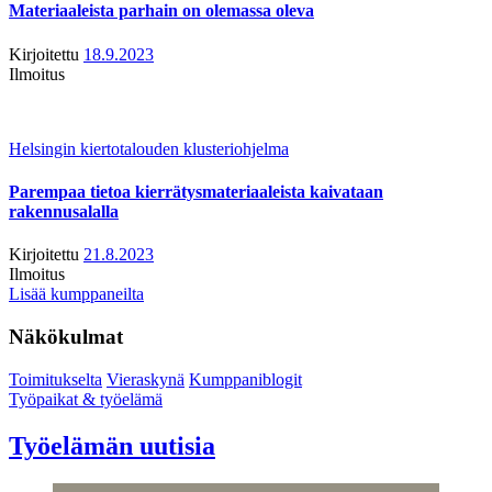
Materiaaleista parhain on olemassa oleva
Kirjoitettu
18.9.2023
Ilmoitus
Helsingin kiertotalouden klusteriohjelma
Parempaa tietoa kierrätysmateriaaleista kaivataan
rakennusalalla
Kirjoitettu
21.8.2023
Ilmoitus
Lisää kumppaneilta
Näkökulmat
Toimitukselta
Vieraskynä
Kumppaniblogit
Työpaikat & työelämä
Työelämän uutisia