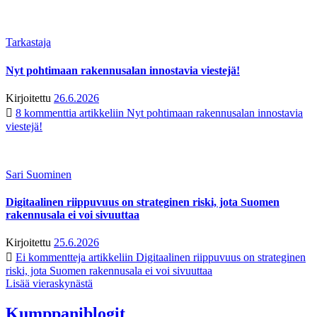
Tarkastaja
Nyt pohtimaan rakennusalan innostavia viestejä!
Kirjoitettu
26.6.2026
8 kommenttia
artikkeliin Nyt pohtimaan rakennusalan innostavia
viestejä!
Sari Suominen
Digitaalinen riippuvuus on strateginen riski, jota Suomen
rakennusala ei voi sivuuttaa
Kirjoitettu
25.6.2026
Ei kommentteja
artikkeliin Digitaalinen riippuvuus on strateginen
riski, jota Suomen rakennusala ei voi sivuuttaa
Lisää vieraskynästä
Kumppaniblogit