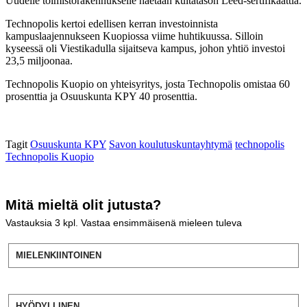
Uudelle toimistorakennukselle haetaan kultatason Leed-sertifikaattia.
Technopolis kertoi edellisen kerran investoinnista
kampuslaajennukseen Kuopiossa viime huhtikuussa. Silloin
kyseessä oli Viestikadulla sijaitseva kampus, johon yhtiö investoi
23,5 miljoonaa.
Technopolis Kuopio on yhteisyritys, josta Technopolis omistaa 60
prosenttia ja Osuuskunta KPY 40 prosenttia.
Tagit
Osuuskunta KPY
Savon koulutuskuntayhtymä
technopolis
Technopolis Kuopio
Mitä mieltä olit jutusta?
Vastauksia
3
kpl. Vastaa ensimmäisenä mieleen tuleva
MIELENKIINTOINEN
HYÖDYLLINEN