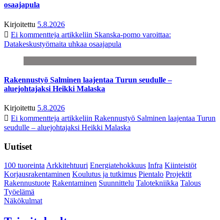
osaajapula
Kirjoitettu
5.8.2026
Ei kommentteja
artikkeliin Skanska-pomo varoittaa:
Datakeskustyömaita uhkaa osaajapula
Rakennustyö Salminen laajentaa Turun seudulle –
aluejohtajaksi Heikki Malaska
Kirjoitettu
5.8.2026
Ei kommentteja
artikkeliin Rakennustyö Salminen laajentaa Turun
seudulle – aluejohtajaksi Heikki Malaska
Uutiset
100 tuoreinta
Arkkitehtuuri
Energiatehokkuus
Infra
Kiinteistöt
Korjausrakentaminen
Koulutus ja tutkimus
Pientalo
Projektit
Rakennustuote
Rakentaminen
Suunnittelu
Talotekniikka
Talous
Työelämä
Näkökulmat