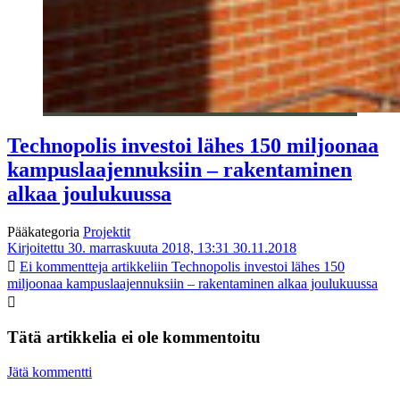
Technopolis investoi lähes 150 miljoonaa
kampuslaajennuksiin – rakentaminen
alkaa joulukuussa
Pääkategoria
Projektit
Kirjoitettu 30. marraskuuta 2018, 13:31
30.11.2018
Ei kommentteja
artikkeliin Technopolis investoi lähes 150
miljoonaa kampuslaajennuksiin – rakentaminen alkaa joulukuussa
Tätä artikkelia ei ole kommentoitu
Jätä kommentti