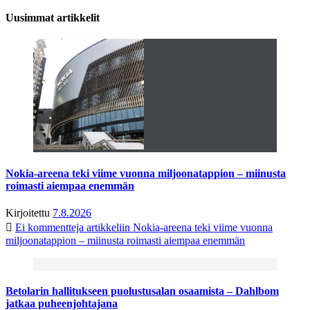
Uusimmat artikkelit
Nokia-areena teki viime vuonna miljoonatappion – miinusta
roimasti aiempaa enemmän
Kirjoitettu
7.8.2026
Ei kommentteja
artikkeliin Nokia-areena teki viime vuonna
miljoonatappion – miinusta roimasti aiempaa enemmän
Betolarin hallitukseen puolustusalan osaamista – Dahlbom
jatkaa puheenjohtajana