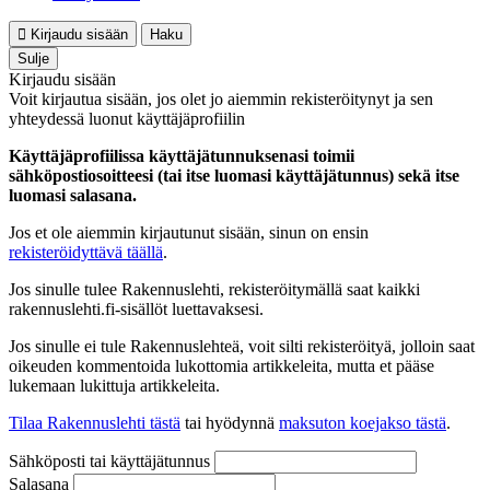
Kirjaudu sisään
Haku
Sulje
Kirjaudu sisään
Voit kirjautua sisään, jos olet jo aiemmin rekisteröitynyt ja sen
yhteydessä luonut käyttäjäprofiilin
Käyttäjäprofiilissa käyttäjätunnuksenasi toimii
sähköpostiosoitteesi (tai itse luomasi käyttäjätunnus) sekä itse
luomasi salasana.
Jos et ole aiemmin kirjautunut sisään, sinun on ensin
rekisteröidyttävä täällä
.
Jos sinulle tulee Rakennuslehti, rekisteröitymällä saat kaikki
rakennuslehti.fi-sisällöt luettavaksesi.
Jos sinulle ei tule Rakennuslehteä, voit silti rekisteröityä, jolloin saat
oikeuden kommentoida lukottomia artikkeleita, mutta et pääse
lukemaan lukittuja artikkeleita.
Tilaa Rakennuslehti tästä
tai hyödynnä
maksuton koejakso tästä
.
Sähköposti tai käyttäjätunnus
Salasana