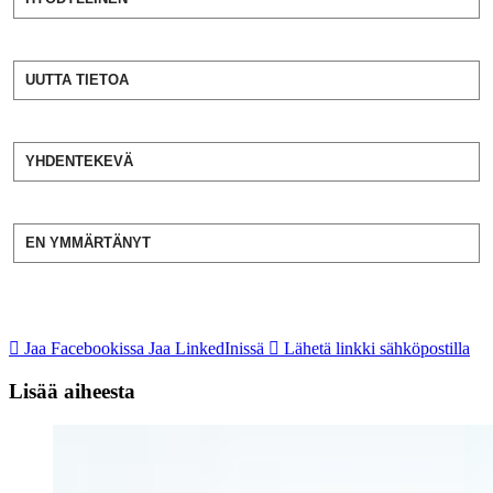
UUTTA TIETOA
YHDENTEKEVÄ
EN YMMÄRTÄNYT
Jaa Facebookissa
Jaa LinkedInissä
Lähetä linkki sähköpostilla
Lisää aiheesta