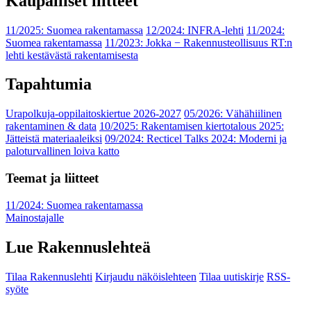
Kaupalliset liitteet
11/2025: Suomea rakentamassa
12/2024: INFRA-lehti
11/2024:
Suomea rakentamassa
11/2023: Jokka − Rakennusteollisuus RT:n
lehti kestävästä rakentamisesta
Tapahtumia
Urapolkuja-oppilaitoskiertue 2026-2027
05/2026: Vähähiilinen
rakentaminen & data
10/2025: Rakentamisen kiertotalous 2025:
Jätteistä materiaaleiksi
09/2024: Recticel Talks 2024: Moderni ja
paloturvallinen loiva katto
Teemat ja liitteet
11/2024: Suomea rakentamassa
Mainostajalle
Lue Rakennuslehteä
Tilaa Rakennuslehti
Kirjaudu näköislehteen
Tilaa uutiskirje
RSS-
syöte