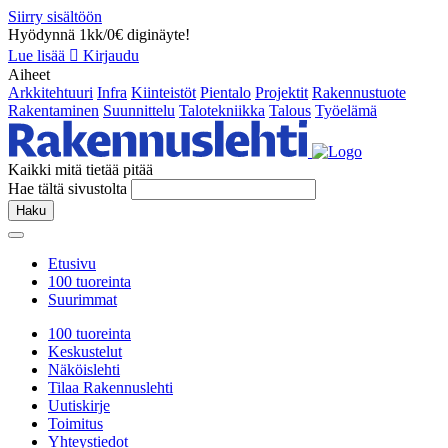
Siirry sisältöön
Hyödynnä 1kk/0€ diginäyte!
Lue lisää
Kirjaudu
Aiheet
Arkkitehtuuri
Infra
Kiinteistöt
Pientalo
Projektit
Rakennustuote
Rakentaminen
Suunnittelu
Talotekniikka
Talous
Työelämä
Kaikki mitä tietää pitää
Hae tältä sivustolta
Haku
Etusivu
100 tuoreinta
Suurimmat
100 tuoreinta
Keskustelut
Näköislehti
Tilaa Rakennuslehti
Uutiskirje
Toimitus
Yhteystiedot