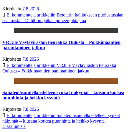
Kirjoitettu
7.8.2026
Ei kommentteja
artikkeliin Betolarin hallitukseen puolustusalan
osaamista – Dahlbom jatkaa puheenjohtajana
VRJ:lle Väyläviraston tieurakka Oulusta – Poikkimaantien
parantaminen jatkuu
Kirjoitettu
7.8.2026
Ei kommentteja
artikkeliin VRJ:lle Väyläviraston tieurakka
Oulusta – Poikkimaantien parantaminen jatkuu
Sahateollisuudella edelleen synkät näkymät – kiusana korkea
puunhinta ja heikko kysyntä
Kirjoitettu
7.8.2026
Ei kommentteja
artikkeliin Sahateollisuudella edelleen synkät
näkymät – kiusana korkea puunhinta ja heikko kysyntä
Lisää uutisia