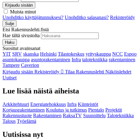
Kirjaudu sisään
Muista minut
Unohditko käyttäjätunnuksesi?
Unohditko salasanasi?
Rekisteröidy
Sulje
Etsi Rakennuslehti.fistä
Hae tältä sivustolta
Haku
Suositut avainsanat
YIT
SRV
skanska
Helsinki
Tilastokeskus
yrityskauppa
NCC
Espoo
asuntokauppa
asuntorakentaminen
Infra
talotekniikka
rakentaminen
Tampere
Caverion
Kirjaudu sisään
Rekisteröidy
Tilaa Rakennuslehti
Näköislehdet
Uutiset
Lue lisää näistä aiheista
Arkkitehtuuri
Energiatehokkuus
Infra
Kiinteistöt
Korjausrakentaminen
Koulutus ja tutkimus
Pientalo
Projektit
Rakennustuote
Rakentaminen
RaksaTV
Suunnittelu
Talotekniikka
Talous
Työelämä
Uutisissa nyt