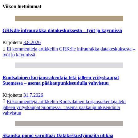
Viikon luetuimmat
GRK:lle infraurakka datakeskuksesta – työt jo käynnissä
Kirjoitettu
3.8.2026
Ei kommentteja
artikkeliin GRK:lle infraurakka datakeskuksesta –
työt jo käynnissä
Ruotsalainen korjausrakentaja teki jälleen yrityskaupat
Suomessa – asema pääkaupunkiseudulla vahvistuu
Kirjoitettu
31.7.2026
Ei kommentteja
artikkeliin Ruotsalainen korjausrakentaja teki
jälleen yrityskaupat Suomessa – asema pääkaupunkiseudulla
vahvistuu
Skanska-pomo varoittaa: Datakeskustyömaita uhkaa