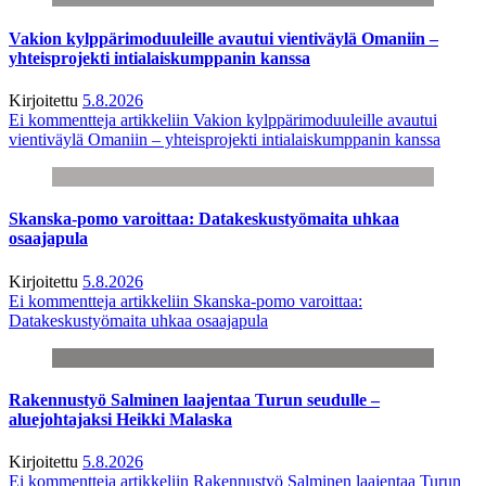
Vakion kylppärimoduuleille avautui vientiväylä Omaniin –
yhteisprojekti intialaiskumppanin kanssa
Kirjoitettu
5.8.2026
Ei kommentteja
artikkeliin Vakion kylppärimoduuleille avautui
vientiväylä Omaniin – yhteisprojekti intialaiskumppanin kanssa
Skanska-pomo varoittaa: Datakeskustyömaita uhkaa
osaajapula
Kirjoitettu
5.8.2026
Ei kommentteja
artikkeliin Skanska-pomo varoittaa:
Datakeskustyömaita uhkaa osaajapula
Rakennustyö Salminen laajentaa Turun seudulle –
aluejohtajaksi Heikki Malaska
Kirjoitettu
5.8.2026
Ei kommentteja
artikkeliin Rakennustyö Salminen laajentaa Turun