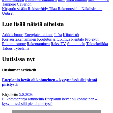
Tampere
Caverion
Kirjaudu sisään
Rekisteröidy
Tilaa Rakennuslehti
Näköislehdet
Uutiset
Lue lisää näistä aiheista
Arkkitehtuuri
Energiatehokkuus
Infra
Kiinteistöt
Korjausrakentaminen
Koulutus ja tutkimus
Pientalo
Projektit
Rakennustuote
Rakentaminen
RaksaTV
Suunnittelu
Talotekniikka
Talous
Työelämä
Uutisissa nyt
Uusimmat artikkelit
Etteplanin kevät oli kohmeinen – kysynnässä silti pientä
piristystä
Kirjoitettu
5.8.2026
Ei kommentteja
artikkeliin Etteplanin kevät oli kohmeinen –
kysynnässä silti pientä piristystä