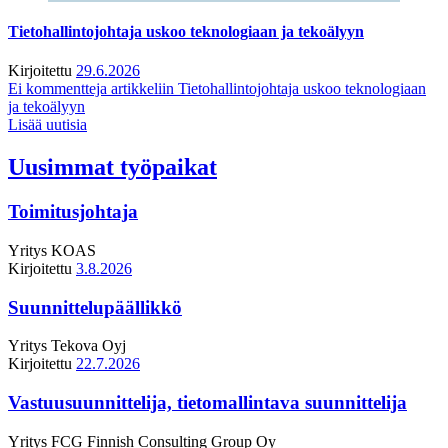
Tietohallintojohtaja uskoo teknologiaan ja tekoälyyn
Kirjoitettu
29.6.2026
Ei kommentteja
artikkeliin Tietohallintojohtaja uskoo teknologiaan
ja tekoälyyn
Lisää uutisia
Uusimmat työpaikat
Toimitusjohtaja
Yritys
KOAS
Kirjoitettu
3.8.2026
Suunnittelupäällikkö
Yritys
Tekova Oyj
Kirjoitettu
22.7.2026
Vastuusuunnittelija, tietomallintava suunnittelija
Yritys
FCG Finnish Consulting Group Oy