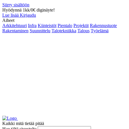
Siirry sisältöön
Hyödynnä 1kk/0€ diginäyte!
Lue lisää
Kirjaudu
Aiheet
Arkkitehtuuri
Infra
Kiinteistöt
Pientalo
Projektit
Rakennustuote
Rakentaminen
Suunnittelu
Talotekniikka
Talous
Työelämä
Kaikki mitä tietää pitää
Hae tältä sivustolta