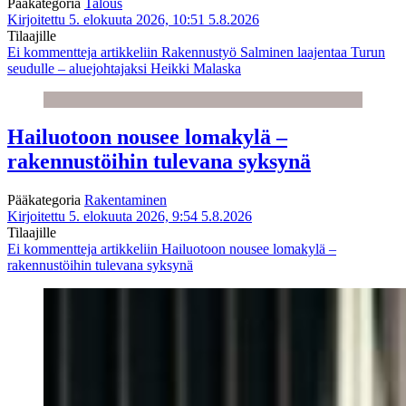
Pääkategoria
Talous
Kirjoitettu 5. elokuuta 2026, 10:51
5.8.2026
Tilaajille
Ei kommentteja
artikkeliin Rakennustyö Salminen laajentaa Turun
seudulle – aluejohtajaksi Heikki Malaska
Hailuotoon nousee lomakylä –
rakennustöihin tulevana syksynä
Pääkategoria
Rakentaminen
Kirjoitettu 5. elokuuta 2026, 9:54
5.8.2026
Tilaajille
Ei kommentteja
artikkeliin Hailuotoon nousee lomakylä –
rakennustöihin tulevana syksynä