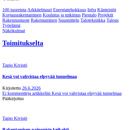
100 tuoreinta
Arkkitehtuuri
Energiatehokkuus
Infra
Kiinteistöt
Korjausrakentaminen
Koulutus ja tutkimus
Pientalo
Projektit
Rakennustuote
Rakentaminen
Suunnittelu
Talotekniikka
Talous
Työelämä
Näkökulmat
Toimitukselta
Tapio Kivistö
Kesä voi vahvistaa elpyvää tunnelmaa
Kirjoitettu
26.6.2026
Ei kommentteja
artikkeliin Kesä voi vahvistaa elpyvää tunnelmaa
Pääkirjoitus
Tapio Kivistö
Rakentamisen painopiste keikahti