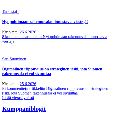
Tarkastaja
Nyt pohtimaan rakennusalan innostavia viestejä!
Kirjoitettu
26.6.2026
8 kommenttia
artikkeliin Nyt pohtimaan rakennusalan innostavia
viestejä!
Sari Suominen
Digitaalinen riippuvuus on strateginen riski, jota Suomen
rakennusala ei voi sivuuttaa
Kirjoitettu
25.6.2026
Ei kommentteja
artikkeliin Digitaalinen riippuvuus on strateginen
riski, jota Suomen rakennusala ei voi sivuuttaa
Lisää vieraskynästä
Kumppaniblogit