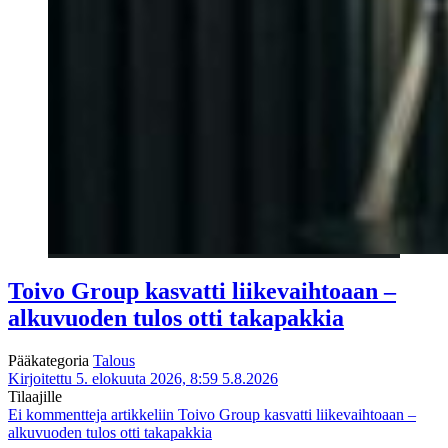
Toivo Group kasvatti liikevaihtoaan –
alkuvuoden tulos otti takapakkia
Pääkategoria
Talous
Kirjoitettu 5. elokuuta 2026, 8:59
5.8.2026
Tilaajille
Ei kommentteja
artikkeliin Toivo Group kasvatti liikevaihtoaan –
alkuvuoden tulos otti takapakkia