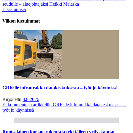
seudulle – aluejohtajaksi Heikki Malaska
Lisää uutisia
Viikon luetuimmat
GRK:lle infraurakka datakeskuksesta – työt jo käynnissä
Kirjoitettu
3.8.2026
Ei kommentteja
artikkeliin GRK:lle infraurakka datakeskuksesta –
työt jo käynnissä
Ruotsalainen korjausrakentaja teki jälleen yrityskaupat