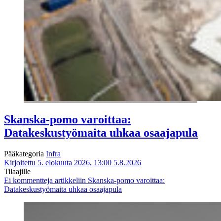
Skanska-pomo varoittaa:
Datakeskustyömaita uhkaa osaajapula
Pääkategoria
Infra
Kirjoitettu 5. elokuuta 2026, 13:00
5.8.2026
Tilaajille
Ei kommentteja
artikkeliin Skanska-pomo varoittaa:
Datakeskustyömaita uhkaa osaajapula