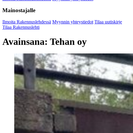
Mainostajalle
Ilmoita Rakennuslehdessä
Myynnin yhteystiedot
Tilaa uutiskirje
Tilaa Rakennuslehti
Avainsana:
Tehan oy