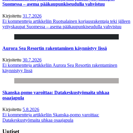
Suomessa – asema pääkaupunkiseudulla vahvistuu
Kirjoitettu
31.7.2026
Ei kommentteja
artikkeliin Ruotsalainen korjausrakentaja teki jälleen
yrityskaupat Suomessa – asema pääkaupunkiseudulla vahvistuu
Aurora Sea Resortin rakentaminen käynnistyy Iissä
Kirjoitettu
30.7.2026
Ei kommentteja
artikkeliin Aurora Sea Resortin rakentaminen
käynnistyy Iissä
Skanska-pomo varoittaa: Datakeskustyömaita uhkaa
osaajapula
Kirjoitettu
5.8.2026
Ei kommentteja
artikkeliin Skanska-pomo varoittaa:
Datakeskustyömaita uhkaa osaajapula
Uutiset