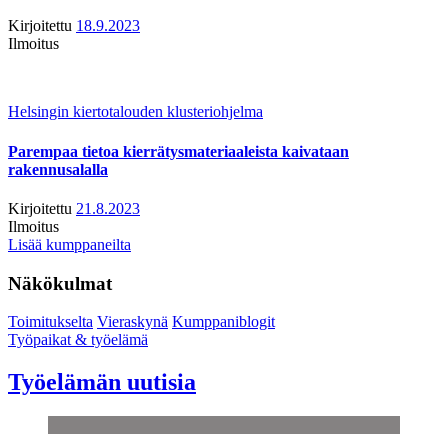
Kirjoitettu
18.9.2023
Ilmoitus
Helsingin kiertotalouden klusteriohjelma
Parempaa tietoa kierrätysmateriaaleista kaivataan
rakennusalalla
Kirjoitettu
21.8.2023
Ilmoitus
Lisää kumppaneilta
Näkökulmat
Toimitukselta
Vieraskynä
Kumppaniblogit
Työpaikat & työelämä
Työelämän uutisia