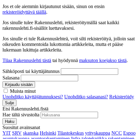
Jos et ole aiemmin kirjautunut sisään, sinun on ensin
rekisteröidyttävä täällä
.
Jos sinulle tulee Rakennuslehti, rekisteröitymällä saat kaikki
rakennuslehti.fi-sisällöt luettavaksesi.
Jos sinulle ei tule Rakennuslehteä, voit silti rekisteröityä, jolloin saat
oikeuden kommentoida lukottomia artikkeleita, mutta et pääse
lukemaan lukittuja artikkeleita.
Tilaa Rakennuslehti tästä
tai hyödynnä
maksuton koejakso tästä
.
Sähköposti tai käyttäjätunnus
Salasana
Kirjaudu sisään
Muista minut
Unohditko käyttäjätunnuksesi?
Unohditko salasanasi?
Rekisteröidy
Sulje
Etsi Rakennuslehti.fistä
Hae tältä sivustolta
Haku
Suositut avainsanat
YIT
SRV
skanska
Helsinki
Tilastokeskus
yrityskauppa
NCC
Espoo
asuntokauppa
asuntorakentaminen
Infra
talotekniikka
rakentaminen