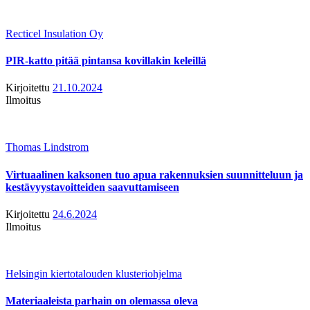
Recticel Insulation Oy
PIR-katto pitää pintansa kovillakin keleillä
Kirjoitettu
21.10.2024
Ilmoitus
Thomas Lindstrom
Virtuaalinen kaksonen tuo apua rakennuksien suunnitteluun ja
kestävyystavoitteiden saavuttamiseen
Kirjoitettu
24.6.2024
Ilmoitus
Helsingin kiertotalouden klusteriohjelma
Materiaaleista parhain on olemassa oleva