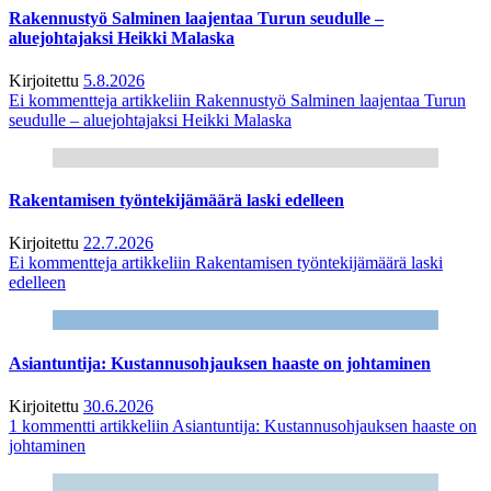
Rakennustyö Salminen laajentaa Turun seudulle –
aluejohtajaksi Heikki Malaska
Kirjoitettu
5.8.2026
Ei kommentteja
artikkeliin Rakennustyö Salminen laajentaa Turun
seudulle – aluejohtajaksi Heikki Malaska
Rakentamisen työntekijämäärä laski edelleen
Kirjoitettu
22.7.2026
Ei kommentteja
artikkeliin Rakentamisen työntekijämäärä laski
edelleen
Asiantuntija: Kustannusohjauksen haaste on johtaminen
Kirjoitettu
30.6.2026
1 kommentti
artikkeliin Asiantuntija: Kustannusohjauksen haaste on
johtaminen