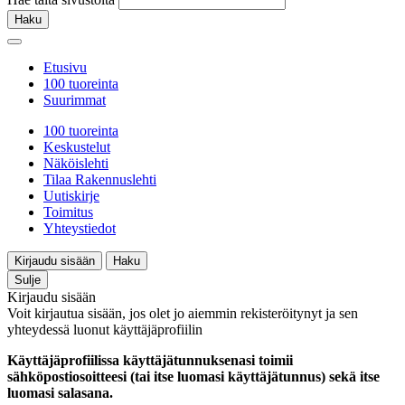
Haku
Etusivu
100 tuoreinta
Suurimmat
100 tuoreinta
Keskustelut
Näköislehti
Tilaa Rakennuslehti
Uutiskirje
Toimitus
Yhteystiedot
Kirjaudu sisään
Haku
Sulje
Kirjaudu sisään
Voit kirjautua sisään, jos olet jo aiemmin rekisteröitynyt ja sen
yhteydessä luonut käyttäjäprofiilin
Käyttäjäprofiilissa käyttäjätunnuksenasi toimii
sähköpostiosoitteesi (tai itse luomasi käyttäjätunnus) sekä itse
luomasi salasana.