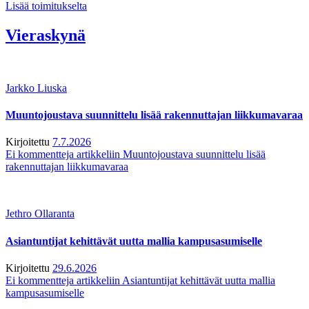
Lisää toimitukselta
Vieraskynä
Jarkko Liuska
Muuntojoustava suunnittelu lisää rakennuttajan liikkumavaraa
Kirjoitettu
7.7.2026
Ei kommentteja
artikkeliin Muuntojoustava suunnittelu lisää
rakennuttajan liikkumavaraa
Jethro Ollaranta
Asiantuntijat kehittävät uutta mallia kampusasumiselle
Kirjoitettu
29.6.2026
Ei kommentteja
artikkeliin Asiantuntijat kehittävät uutta mallia
kampusasumiselle