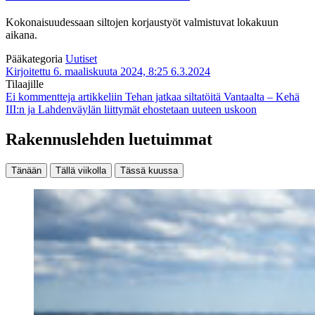
Kokonaisuudessaan siltojen korjaustyöt valmistuvat lokakuun
aikana.
Pääkategoria
Uutiset
Kirjoitettu 6. maaliskuuta 2024, 8:25
6.3.2024
Tilaajille
Ei kommentteja
artikkeliin Tehan jatkaa siltatöitä Vantaalta – Kehä
III:n ja Lahdenväylän liittymät ehostetaan uuteen uskoon
Rakennuslehden luetuimmat
Tänään
Tällä viikolla
Tässä kuussa