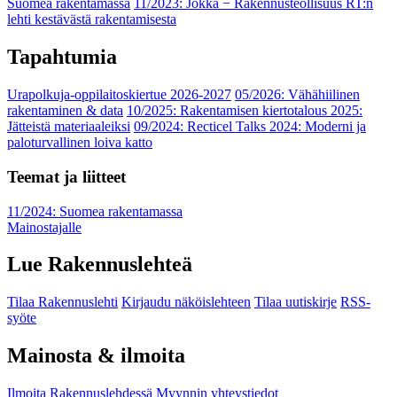
Suomea rakentamassa
11/2023: Jokka − Rakennusteollisuus RT:n
lehti kestävästä rakentamisesta
Tapahtumia
Urapolkuja-oppilaitoskiertue 2026-2027
05/2026: Vähähiilinen
rakentaminen & data
10/2025: Rakentamisen kiertotalous 2025:
Jätteistä materiaaleiksi
09/2024: Recticel Talks 2024: Moderni ja
paloturvallinen loiva katto
Teemat ja liitteet
11/2024: Suomea rakentamassa
Mainostajalle
Lue Rakennuslehteä
Tilaa Rakennuslehti
Kirjaudu näköislehteen
Tilaa uutiskirje
RSS-
syöte
Mainosta & ilmoita
Ilmoita Rakennuslehdessä
Myynnin yhteystiedot