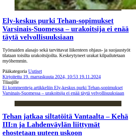
Ely-keskus purki Tehan-sopimukset
Varsinais-Suomessa – urakoitsija ei enää
täytä velvollisuuksiaan
Työmaiden alasajo sekä tarvittavat liikenteen ohjaus- ja suojaustyöt
tilataan toisilta urakoitsijoilta. Keskeytyneet urakat kilpailutetaan
myöhemmin.
Pääkategoria
Uutiset
Kirjoitettu 19. marraskuuta 2024, 10:53
19.11.2024
Tilaajille
Ei kommentteja
artikkeliin Ely-keskus purki Tehan-sopimukset
Varsinais-Suomessa – urakoitsija ei enää täytä velvollisuuksiaan
Tehan jatkaa siltatöitä Vantaalta – Kehä
III:n ja Lahdenväylän liittymät
ehostetaan uuteen uskoon