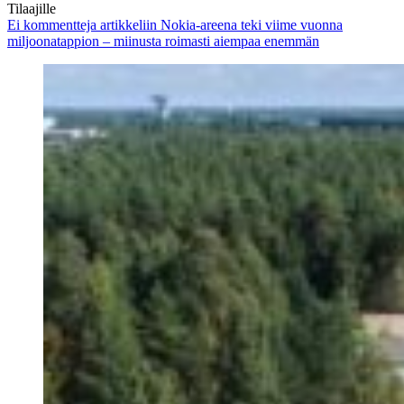
Tilaajille
Ei kommentteja
artikkeliin Nokia-areena teki viime vuonna
miljoonatappion – miinusta roimasti aiempaa enemmän