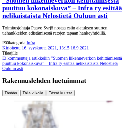
”Suomen liikenneverkon kehittämisestä
puuttuu kokonaiskuva” – Infra ry esittää
nelikaistaista Nelostietä Ouluun asti
Toimitusjohtaja Paavo Syrjö nostaa esiin ajatuksen suurten
tiehankkeiden edistämisestä ratojen tapaan hankeyhtiöillä.
Pääkategoria
Infra
Kirjoitettu 16. syyskuuta 2021, 13:15
16.9.2021
Tilaajille
Ei kommentteja
artikkeliin ”Suomen liikenneverkon kehittämisestä
puuttuu kokonaiskuva” – Infra ry esittää nelikaistaista Nelostietä
Ouluun asti
Rakennuslehden luetuimmat
Tänään
Tällä viikolla
Tässä kuussa