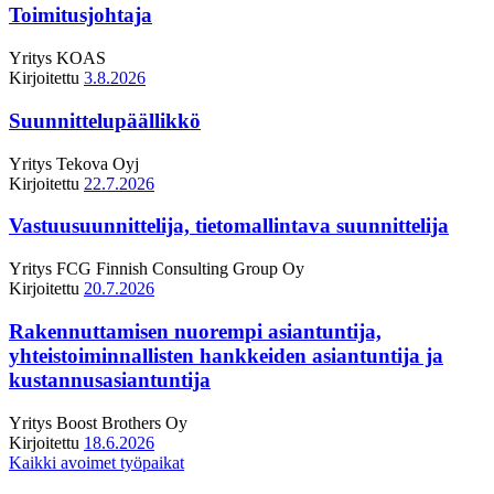
Toimitusjohtaja
Yritys
KOAS
Kirjoitettu
3.8.2026
Suunnittelupäällikkö
Yritys
Tekova Oyj
Kirjoitettu
22.7.2026
Vastuusuunnittelija, tietomallintava suunnittelija
Yritys
FCG Finnish Consulting Group Oy
Kirjoitettu
20.7.2026
Rakennuttamisen nuorempi asiantuntija,
yhteistoiminnallisten hankkeiden asiantuntija ja
kustannusasiantuntija
Yritys
Boost Brothers Oy
Kirjoitettu
18.6.2026
Kaikki avoimet työpaikat