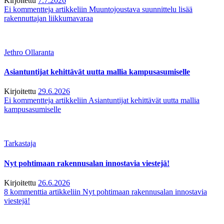
Kirjoitettu
7.7.2026
Ei kommentteja
artikkeliin Muuntojoustava suunnittelu lisää
rakennuttajan liikkumavaraa
Jethro Ollaranta
Asiantuntijat kehittävät uutta mallia kampusasumiselle
Kirjoitettu
29.6.2026
Ei kommentteja
artikkeliin Asiantuntijat kehittävät uutta mallia
kampusasumiselle
Tarkastaja
Nyt pohtimaan rakennusalan innostavia viestejä!
Kirjoitettu
26.6.2026
8 kommenttia
artikkeliin Nyt pohtimaan rakennusalan innostavia
viestejä!