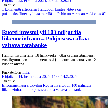
Kirjoitettu 25. elokuuta 2025, 6:00
25.8.2025
Tilaajille
1 kommentti
artikkeliin Hailuodon kiinteä yhteys on
poikkeuksellinen työmaa merellä – ”Pahin on varmaan vielä edessä”
Ruotsi investoi yli 100 miljardia
liikenneinfraan – Pohjoisessa alkaa
valtava ratahanke
Hallitus myönsi rahat 18 hankkeelle, jotka käynnistetään ensi
vuosikymmenen alkuun mennessä ja toteutetaan seuraavan 12
vuoden aikana.
Pääkategoria
Infra
Kirjoitettu 14. helmikuuta 2025, 14:00
14.2.2025
Tilaajille
Ei kommentteja
artikkeliin Ruotsi investoi yli 100 miljardia
liikenneinfraan – Pohjoisessa alkaa valtava ratahanke