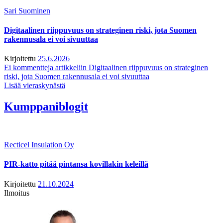
Sari Suominen
Digitaalinen riippuvuus on strateginen riski, jota Suomen
rakennusala ei voi sivuuttaa
Kirjoitettu
25.6.2026
Ei kommentteja
artikkeliin Digitaalinen riippuvuus on strateginen
riski, jota Suomen rakennusala ei voi sivuuttaa
Lisää vieraskynästä
Kumppaniblogit
Recticel Insulation Oy
PIR-katto pitää pintansa kovillakin keleillä
Kirjoitettu
21.10.2024
Ilmoitus