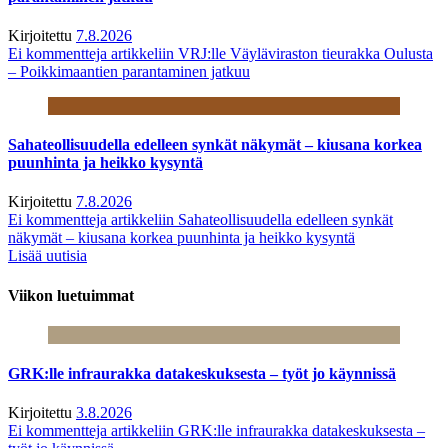
Kirjoitettu
7.8.2026
Ei kommentteja
artikkeliin VRJ:lle Väyläviraston tieurakka Oulusta
– Poikkimaantien parantaminen jatkuu
Sahateollisuudella edelleen synkät näkymät – kiusana korkea
puunhinta ja heikko kysyntä
Kirjoitettu
7.8.2026
Ei kommentteja
artikkeliin Sahateollisuudella edelleen synkät
näkymät – kiusana korkea puunhinta ja heikko kysyntä
Lisää uutisia
Viikon luetuimmat
GRK:lle infraurakka datakeskuksesta – työt jo käynnissä
Kirjoitettu
3.8.2026
Ei kommentteja
artikkeliin GRK:lle infraurakka datakeskuksesta –