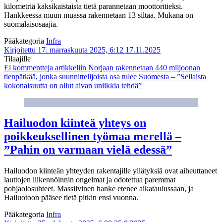
kilometriä kaksikaistaista tietä parannetaan moottoritieksi.
Hankkeessa muun muassa rakennetaan 13 siltaa. Mukana on
suomalaisosaajia.
Pääkategoria
Infra
Kirjoitettu 17. marraskuuta 2025, 6:12
17.11.2025
Tilaajille
Ei kommentteja
artikkeliin Norjaan rakennetaan 440 miljoonan
tienpätkää, jonka suunnittelijoista osa tulee Suomesta – ”Sellaista
kokonaisuutta on ollut aivan uniikkia tehdä”
Hailuodon kiinteä yhteys on
poikkeuksellinen työmaa merellä –
”Pahin on varmaan vielä edessä”
Hailuodon kiinteän yhteyden rakentajille yllätyksiä ovat aiheuttaneet
lauttojen liikennöinnin ongelmat ja odotettua paremmat
pohjaolosuhteet. Massiivinen hanke etenee aikataulussaan, ja
Hailuotoon pääsee tietä pitkin ensi vuonna.
Pääkategoria
Infra