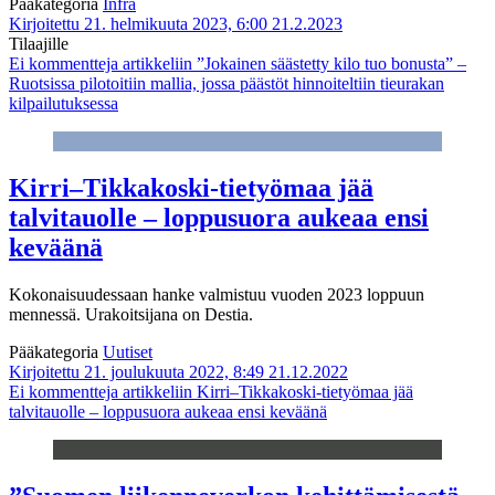
Pääkategoria
Infra
Kirjoitettu 21. helmikuuta 2023, 6:00
21.2.2023
Tilaajille
Ei kommentteja
artikkeliin ”Jokainen säästetty kilo tuo bonusta” –
Ruotsissa pilotoitiin mallia, jossa päästöt hinnoiteltiin tieurakan
kilpailutuksessa
Kirri–Tikkakoski-tietyömaa jää
talvitauolle – loppusuora aukeaa ensi
keväänä
Kokonaisuudessaan hanke valmistuu vuoden 2023 loppuun
mennessä. Urakoitsijana on Destia.
Pääkategoria
Uutiset
Kirjoitettu 21. joulukuuta 2022, 8:49
21.12.2022
Ei kommentteja
artikkeliin Kirri–Tikkakoski-tietyömaa jää
talvitauolle – loppusuora aukeaa ensi keväänä