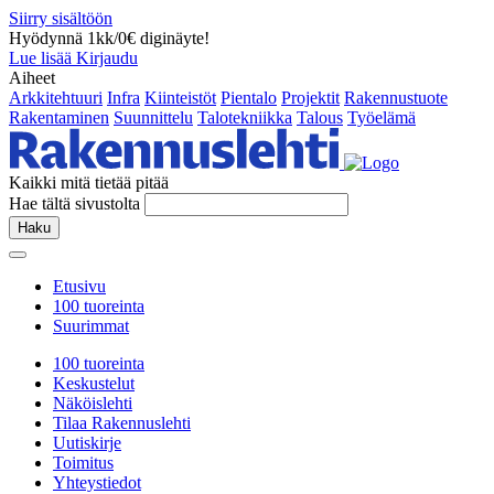
Siirry sisältöön
Hyödynnä 1kk/0€ diginäyte!
Lue lisää
Kirjaudu
Aiheet
Arkkitehtuuri
Infra
Kiinteistöt
Pientalo
Projektit
Rakennustuote
Rakentaminen
Suunnittelu
Talotekniikka
Talous
Työelämä
Kaikki mitä tietää pitää
Hae tältä sivustolta
Haku
Etusivu
100 tuoreinta
Suurimmat
100 tuoreinta
Keskustelut
Näköislehti
Tilaa Rakennuslehti
Uutiskirje
Toimitus
Yhteystiedot