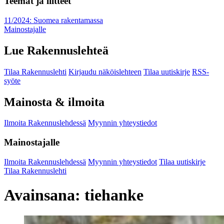
Teemat ja liitteet
11/2024: Suomea rakentamassa
Mainostajalle
Lue Rakennuslehteä
Tilaa Rakennuslehti
Kirjaudu näköislehteen
Tilaa uutiskirje
RSS-
syöte
Mainosta & ilmoita
Ilmoita Rakennuslehdessä
Myynnin yhteystiedot
Mainostajalle
Ilmoita Rakennuslehdessä
Myynnin yhteystiedot
Tilaa uutiskirje
Tilaa Rakennuslehti
Avainsana:
tiehanke