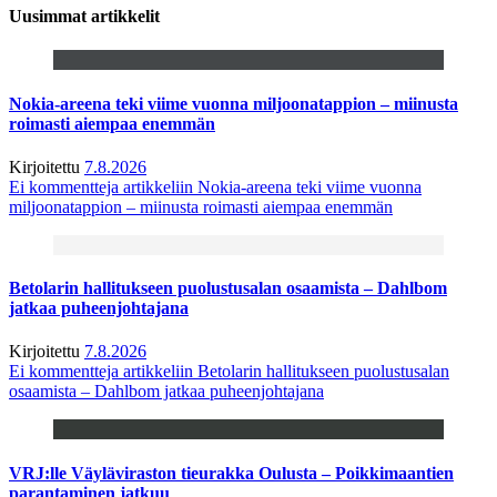
Uusimmat artikkelit
Nokia-areena teki viime vuonna miljoonatappion – miinusta
roimasti aiempaa enemmän
Kirjoitettu
7.8.2026
Ei kommentteja
artikkeliin Nokia-areena teki viime vuonna
miljoonatappion – miinusta roimasti aiempaa enemmän
Betolarin hallitukseen puolustusalan osaamista – Dahlbom
jatkaa puheenjohtajana
Kirjoitettu
7.8.2026
Ei kommentteja
artikkeliin Betolarin hallitukseen puolustusalan
osaamista – Dahlbom jatkaa puheenjohtajana
VRJ:lle Väyläviraston tieurakka Oulusta – Poikkimaantien
parantaminen jatkuu