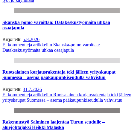
työt jo käynnissä
Skanska-pomo varoittaa: Datakeskustyömaita uhkaa
osaajapula
Kirjoitettu
5.8.2026
Ei kommentteja
artikkeliin Skanska-pomo varoittaa:
Datakeskustyömaita uhkaa osaajapula
Ruotsalainen korjausrakentaja teki jälleen yrityskaupat
Suomessa – asema pääkaupunkiseudulla vahvistuu
Kirjoitettu
31.7.2026
Ei kommentteja
artikkeliin Ruotsalainen korjausrakentaja teki jälleen
yrityskaupat Suomessa – asema pääkaupunkiseudulla vahvistuu
Rakennustyö Salminen laajentaa Turun seudulle –
aluejohtajaksi Heikki Malaska