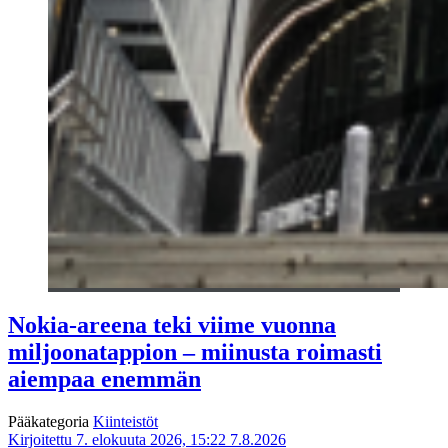
Nokia-areena teki viime vuonna
miljoonatappion – miinusta roimasti
aiempaa enemmän
Pääkategoria
Kiinteistöt
Kirjoitettu 7. elokuuta 2026, 15:22
7.8.2026