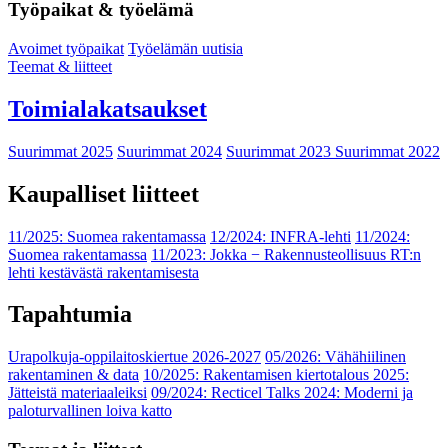
Työpaikat & työelämä
Avoimet työpaikat
Työelämän uutisia
Teemat & liitteet
Toimialakatsaukset
Suurimmat 2025
Suurimmat 2024
Suurimmat 2023
Suurimmat 2022
Kaupalliset liitteet
11/2025: Suomea rakentamassa
12/2024: INFRA-lehti
11/2024:
Suomea rakentamassa
11/2023: Jokka − Rakennusteollisuus RT:n
lehti kestävästä rakentamisesta
Tapahtumia
Urapolkuja-oppilaitoskiertue 2026-2027
05/2026: Vähähiilinen
rakentaminen & data
10/2025: Rakentamisen kiertotalous 2025:
Jätteistä materiaaleiksi
09/2024: Recticel Talks 2024: Moderni ja
paloturvallinen loiva katto