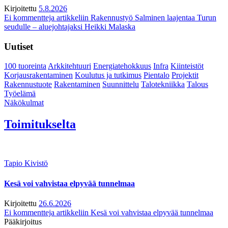
Kirjoitettu
5.8.2026
Ei kommentteja
artikkeliin Rakennustyö Salminen laajentaa Turun
seudulle – aluejohtajaksi Heikki Malaska
Uutiset
100 tuoreinta
Arkkitehtuuri
Energiatehokkuus
Infra
Kiinteistöt
Korjausrakentaminen
Koulutus ja tutkimus
Pientalo
Projektit
Rakennustuote
Rakentaminen
Suunnittelu
Talotekniikka
Talous
Työelämä
Näkökulmat
Toimitukselta
Tapio Kivistö
Kesä voi vahvistaa elpyvää tunnelmaa
Kirjoitettu
26.6.2026
Ei kommentteja
artikkeliin Kesä voi vahvistaa elpyvää tunnelmaa
Pääkirjoitus