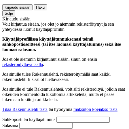
Kirjaudu sisään
Haku
Sulje
Kirjaudu sisään
Voit kirjautua sisään, jos olet jo aiemmin rekisteröitynyt ja sen
yhteydessä luonut käyttäjäprofiilin
Käyttäjäprofiilissa käyttäjätunnuksenasi toimii
sähköpostiosoitteesi (tai itse luomasi käyttäjätunnus) sekä itse
luomasi salasana.
Jos et ole aiemmin kirjautunut sisään, sinun on ensin
rekisteröidyttävä täällä
.
Jos sinulle tulee Rakennuslehti, rekisteröitymällä saat kaikki
rakennuslehti.fi-sisällöt luettavaksesi.
Jos sinulle ei tule Rakennuslehteä, voit silti rekisteröityä, jolloin saat
oikeuden kommentoida lukottomia artikkeleita, mutta et pääse
lukemaan lukittuja artikkeleita.
Tilaa Rakennuslehti tästä
tai hyödynnä
maksuton koejakso tästä
.
Sähköposti tai käyttäjätunnus
Salasana