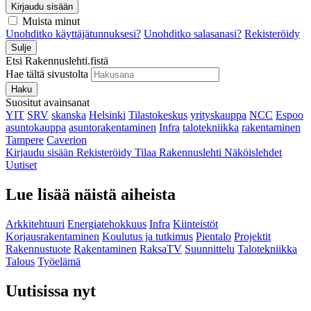
Kirjaudu sisään
Muista minut
Unohditko käyttäjätunnuksesi?
Unohditko salasanasi?
Rekisteröidy
Sulje
Etsi Rakennuslehti.fistä
Hae tältä sivustolta
Haku
Suositut avainsanat
YIT
SRV
skanska
Helsinki
Tilastokeskus
yrityskauppa
NCC
Espoo
asuntokauppa
asuntorakentaminen
Infra
talotekniikka
rakentaminen
Tampere
Caverion
Kirjaudu sisään
Rekisteröidy
Tilaa Rakennuslehti
Näköislehdet
Uutiset
Lue lisää näistä aiheista
Arkkitehtuuri
Energiatehokkuus
Infra
Kiinteistöt
Korjausrakentaminen
Koulutus ja tutkimus
Pientalo
Projektit
Rakennustuote
Rakentaminen
RaksaTV
Suunnittelu
Talotekniikka
Talous
Työelämä
Uutisissa nyt