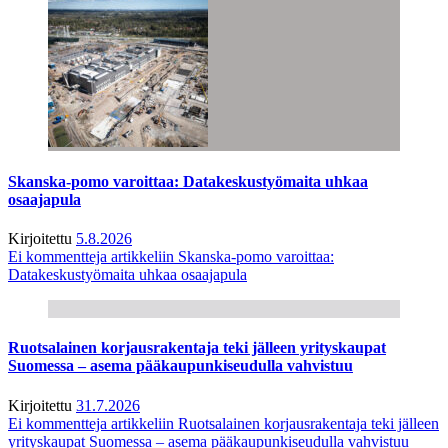
Skanska-pomo varoittaa: Datakeskustyömaita uhkaa
osaajapula
Kirjoitettu
5.8.2026
Ei kommentteja
artikkeliin Skanska-pomo varoittaa:
Datakeskustyömaita uhkaa osaajapula
Ruotsalainen korjausrakentaja teki jälleen yrityskaupat
Suomessa – asema pääkaupunkiseudulla vahvistuu
Kirjoitettu
31.7.2026
Ei kommentteja
artikkeliin Ruotsalainen korjausrakentaja teki jälleen
yrityskaupat Suomessa – asema pääkaupunkiseudulla vahvistuu