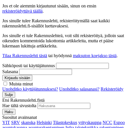
Jos et ole aiemmin kirjautunut sisään, sinun on ensin
rekisteröidyttävä täällä
.
Jos sinulle tulee Rakennuslehti, rekisteröitymällä saat kaikki
rakennuslehti.fi-sisällöt luettavaksesi.
Jos sinulle ei tule Rakennuslehteä, voit silti rekisteröityä, jolloin saat
oikeuden kommentoida lukottomia artikkeleita, mutta et pääse
lukemaan lukittuja artikkeleita.
Tilaa Rakennuslehti tästä
tai hyödynnä
maksuton koejakso tästä
.
Sähköposti tai käyttäjätunnus
Salasana
Kirjaudu sisään
Muista minut
Unohditko käyttäjätunnuksesi?
Unohditko salasanasi?
Rekisteröidy
Sulje
Etsi Rakennuslehti.fistä
Hae tältä sivustolta
Haku
Suositut avainsanat
YIT
SRV
skanska
Helsinki
Tilastokeskus
yrityskauppa
NCC
Espoo
asuntokauppa
asuntorakentaminen
Infra
talotekniikka
rakentaminen