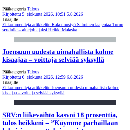
Pääkategoria
Talous
Kirjoitettu 5. elokuuta 2026, 10:51
5.8.2026
Tilaajille
Ei kommentteja
artikkeliin Rakennustyö Salminen laajentaa Turun
seudulle – aluejohtajaksi Heikki Malaska
Joensuun uudesta uimahallista kolme
kisaajaa – voittaja selviää syksyllä
Pääkategoria
Talous
Kirjoitettu 6. elokuuta 2026, 12:59
6.8.2026
Tilaajille
Ei kommentteja
artikkeliin Joensuun uudesta uimahallista kolme
kisaajaa – voittaja selviää syksyllä
SRV:n liikevaihto kasvoi 18 prosenttia,
tulos heikkeni – ”Käymme parhaillaan