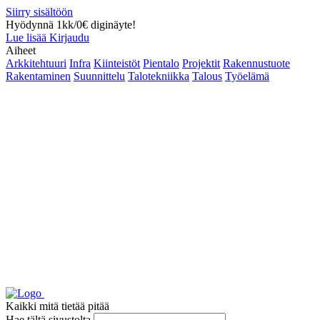
Siirry sisältöön
Hyödynnä 1kk/0€ diginäyte!
Lue lisää
Kirjaudu
Aiheet
Arkkitehtuuri
Infra
Kiinteistöt
Pientalo
Projektit
Rakennustuote
Rakentaminen
Suunnittelu
Talotekniikka
Talous
Työelämä
Kaikki mitä tietää pitää
Hae tältä sivustolta