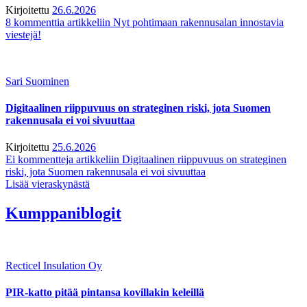
Kirjoitettu
26.6.2026
8 kommenttia
artikkeliin Nyt pohtimaan rakennusalan innostavia
viestejä!
Sari Suominen
Digitaalinen riippuvuus on strateginen riski, jota Suomen
rakennusala ei voi sivuuttaa
Kirjoitettu
25.6.2026
Ei kommentteja
artikkeliin Digitaalinen riippuvuus on strateginen
riski, jota Suomen rakennusala ei voi sivuuttaa
Lisää vieraskynästä
Kumppaniblogit
Recticel Insulation Oy
PIR-katto pitää pintansa kovillakin keleillä