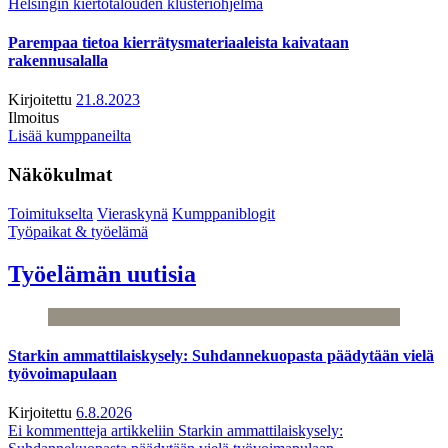
Helsingin kiertotalouden klusteriohjelma
Parempaa tietoa kierrätysmateriaaleista kaivataan
rakennusalalla
Kirjoitettu
21.8.2023
Ilmoitus
Lisää kumppaneilta
Näkökulmat
Toimitukselta
Vieraskynä
Kumppaniblogit
Työpaikat & työelämä
Työelämän uutisia
Starkin ammattilaiskysely: Suhdannekuopasta päädytään vielä
työvoimapulaan
Kirjoitettu
6.8.2026
Ei kommentteja
artikkeliin Starkin ammattilaiskysely: