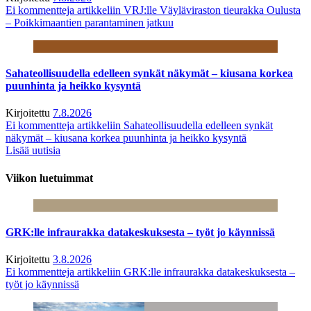
Ei kommentteja
artikkeliin VRJ:lle Väyläviraston tieurakka Oulusta
– Poikkimaantien parantaminen jatkuu
Sahateollisuudella edelleen synkät näkymät – kiusana korkea
puunhinta ja heikko kysyntä
Kirjoitettu
7.8.2026
Ei kommentteja
artikkeliin Sahateollisuudella edelleen synkät
näkymät – kiusana korkea puunhinta ja heikko kysyntä
Lisää uutisia
Viikon luetuimmat
GRK:lle infraurakka datakeskuksesta – työt jo käynnissä
Kirjoitettu
3.8.2026
Ei kommentteja
artikkeliin GRK:lle infraurakka datakeskuksesta –
työt jo käynnissä