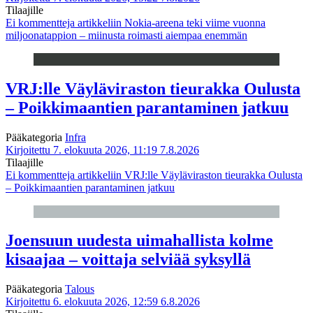
Tilaajille
Ei kommentteja
artikkeliin Nokia-areena teki viime vuonna
miljoonatappion – miinusta roimasti aiempaa enemmän
VRJ:lle Väyläviraston tieurakka Oulusta
– Poikkimaantien parantaminen jatkuu
Pääkategoria
Infra
Kirjoitettu 7. elokuuta 2026, 11:19
7.8.2026
Tilaajille
Ei kommentteja
artikkeliin VRJ:lle Väyläviraston tieurakka Oulusta
– Poikkimaantien parantaminen jatkuu
Joensuun uudesta uimahallista kolme
kisaajaa – voittaja selviää syksyllä
Pääkategoria
Talous
Kirjoitettu 6. elokuuta 2026, 12:59
6.8.2026