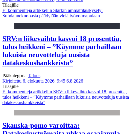
Tilaajille
Ei kommentteja
artikkeliin Starkin ammattilaiskysely:
Suhdannekuopasta päädytään vielä työvoimapulaan
SRV:n liikevaihto kasvoi 18 prosenttia,
tulos heikkeni – ”Käymme parhaillaan
lukuisia neuvotteluja uusista
datakeskushankkeista”
Pääkategoria
Talous
Kirjoitettu 6. elokuuta 2026, 9:45
6.8.2026
Tilaajille
Ei kommentteja
artikkeliin SRV:n liikevaihto kasvoi 18 prosenttia,
tulos heikkeni – ”Käymme parhaillaan lukuisia neuvotteluja uusista
datakeskushankkeista”
Skanska-pomo varoittaa:
Datakeskustyömaita uhkaa osaajapula