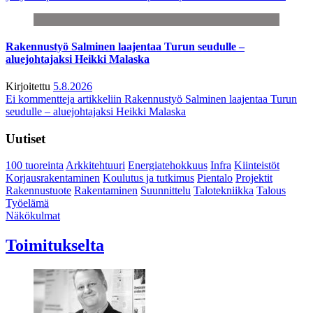
Rakennustyö Salminen laajentaa Turun seudulle –
aluejohtajaksi Heikki Malaska
Kirjoitettu
5.8.2026
Ei kommentteja
artikkeliin Rakennustyö Salminen laajentaa Turun
seudulle – aluejohtajaksi Heikki Malaska
Uutiset
100 tuoreinta
Arkkitehtuuri
Energiatehokkuus
Infra
Kiinteistöt
Korjausrakentaminen
Koulutus ja tutkimus
Pientalo
Projektit
Rakennustuote
Rakentaminen
Suunnittelu
Talotekniikka
Talous
Työelämä
Näkökulmat
Toimitukselta