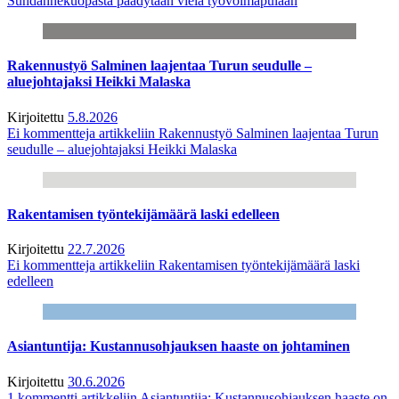
Suhdannekuopasta päädytään vielä työvoimapulaan
Rakennustyö Salminen laajentaa Turun seudulle –
aluejohtajaksi Heikki Malaska
Kirjoitettu
5.8.2026
Ei kommentteja
artikkeliin Rakennustyö Salminen laajentaa Turun
seudulle – aluejohtajaksi Heikki Malaska
Rakentamisen työntekijämäärä laski edelleen
Kirjoitettu
22.7.2026
Ei kommentteja
artikkeliin Rakentamisen työntekijämäärä laski
edelleen
Asiantuntija: Kustannusohjauksen haaste on johtaminen
Kirjoitettu
30.6.2026
1 kommentti
artikkeliin Asiantuntija: Kustannusohjauksen haaste on