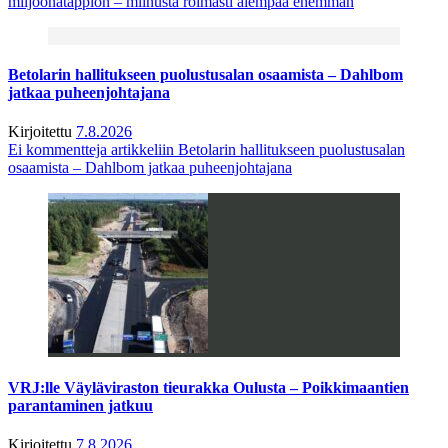
miljoonatappion – miinusta roimasti aiempaa enemmän
Betolarin hallitukseen puolustusalan osaamista – Dahlbom
jatkaa puheenjohtajana
Kirjoitettu
7.8.2026
Ei kommentteja
artikkeliin Betolarin hallitukseen puolustusalan
osaamista – Dahlbom jatkaa puheenjohtajana
VRJ:lle Väyläviraston tieurakka Oulusta – Poikkimaantien
parantaminen jatkuu
Kirjoitettu
7.8.2026