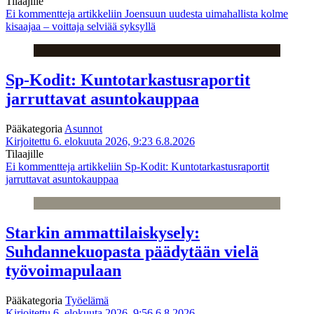
Tilaajille
Ei kommentteja
artikkeliin Joensuun uudesta uimahallista kolme
kisaajaa – voittaja selviää syksyllä
Sp-Kodit: Kuntotarkastusraportit
jarruttavat asuntokauppaa
Pääkategoria
Asunnot
Kirjoitettu 6. elokuuta 2026, 9:23
6.8.2026
Tilaajille
Ei kommentteja
artikkeliin Sp-Kodit: Kuntotarkastusraportit
jarruttavat asuntokauppaa
Starkin ammattilaiskysely:
Suhdannekuopasta päädytään vielä
työvoimapulaan
Pääkategoria
Työelämä
Kirjoitettu 6. elokuuta 2026, 9:56
6.8.2026