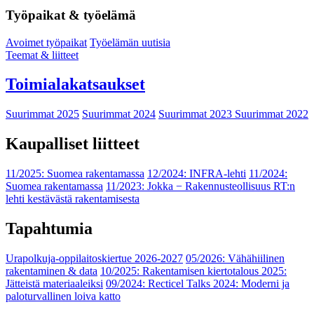
Työpaikat & työelämä
Avoimet työpaikat
Työelämän uutisia
Teemat & liitteet
Toimialakatsaukset
Suurimmat 2025
Suurimmat 2024
Suurimmat 2023
Suurimmat 2022
Kaupalliset liitteet
11/2025: Suomea rakentamassa
12/2024: INFRA-lehti
11/2024:
Suomea rakentamassa
11/2023: Jokka − Rakennusteollisuus RT:n
lehti kestävästä rakentamisesta
Tapahtumia
Urapolkuja-oppilaitoskiertue 2026-2027
05/2026: Vähähiilinen
rakentaminen & data
10/2025: Rakentamisen kiertotalous 2025:
Jätteistä materiaaleiksi
09/2024: Recticel Talks 2024: Moderni ja
paloturvallinen loiva katto