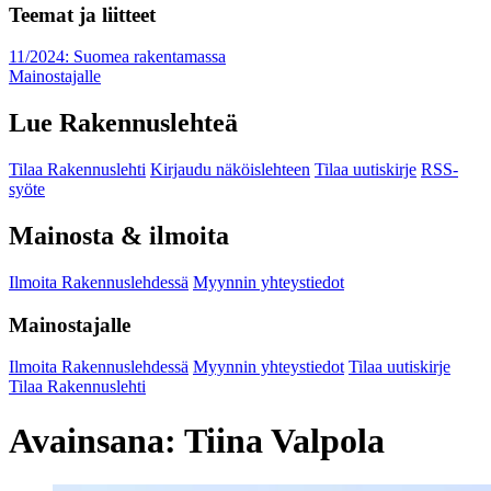
Teemat ja liitteet
11/2024: Suomea rakentamassa
Mainostajalle
Lue Rakennuslehteä
Tilaa Rakennuslehti
Kirjaudu näköislehteen
Tilaa uutiskirje
RSS-
syöte
Mainosta & ilmoita
Ilmoita Rakennuslehdessä
Myynnin yhteystiedot
Mainostajalle
Ilmoita Rakennuslehdessä
Myynnin yhteystiedot
Tilaa uutiskirje
Tilaa Rakennuslehti
Avainsana:
Tiina Valpola