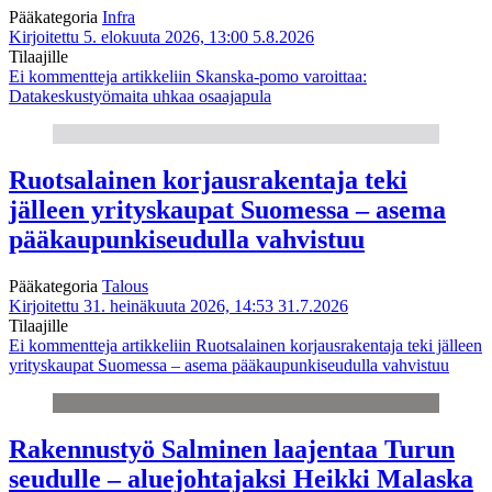
Pääkategoria
Infra
Kirjoitettu 5. elokuuta 2026, 13:00
5.8.2026
Tilaajille
Ei kommentteja
artikkeliin Skanska-pomo varoittaa:
Datakeskustyömaita uhkaa osaajapula
Ruotsalainen korjausrakentaja teki
jälleen yrityskaupat Suomessa – asema
pääkaupunkiseudulla vahvistuu
Pääkategoria
Talous
Kirjoitettu 31. heinäkuuta 2026, 14:53
31.7.2026
Tilaajille
Ei kommentteja
artikkeliin Ruotsalainen korjausrakentaja teki jälleen
yrityskaupat Suomessa – asema pääkaupunkiseudulla vahvistuu
Rakennustyö Salminen laajentaa Turun
seudulle – aluejohtajaksi Heikki Malaska