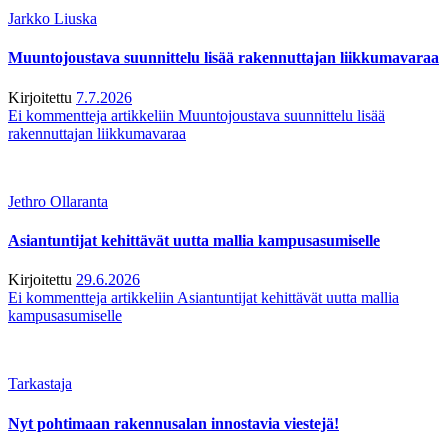
Jarkko Liuska
Muuntojoustava suunnittelu lisää rakennuttajan liikkumavaraa
Kirjoitettu
7.7.2026
Ei kommentteja
artikkeliin Muuntojoustava suunnittelu lisää
rakennuttajan liikkumavaraa
Jethro Ollaranta
Asiantuntijat kehittävät uutta mallia kampusasumiselle
Kirjoitettu
29.6.2026
Ei kommentteja
artikkeliin Asiantuntijat kehittävät uutta mallia
kampusasumiselle
Tarkastaja
Nyt pohtimaan rakennusalan innostavia viestejä!