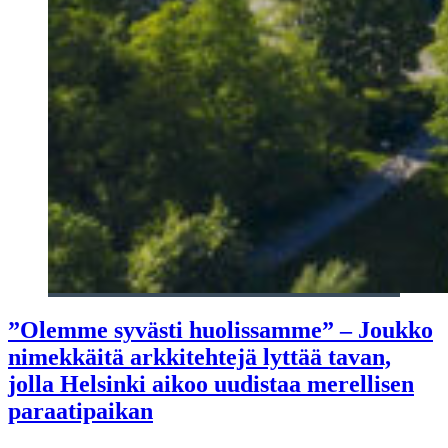
”Olemme syvästi huolissamme” – Joukko
nimekkäitä arkkitehtejä lyttää tavan,
jolla Helsinki aikoo uudistaa merellisen
paraatipaikan