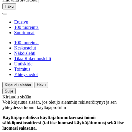
Haku
Etusivu
100 tuoreinta
Suurimmat
100 tuoreinta
Keskustelut
Näköislehti
Tilaa Rakennuslehti
Uutiskirje
Toimitus
Yhteystiedot
Kirjaudu sisään
Haku
Sulje
Kirjaudu sisään
Voit kirjautua sisään, jos olet jo aiemmin rekisteröitynyt ja sen
yhteydessä luonut käyttäjäprofiilin
Käyttäjäprofiilissa käyttäjätunnuksenasi toimii
sähköpostiosoitteesi (tai itse luomasi käyttäjätunnus) sekä itse
luomasi salasana.