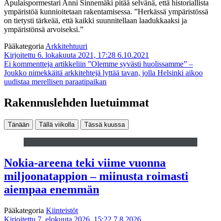
Apulaispormestari Anni Sinnemäki pitää selvänä, että historiallista
ympäristöä kunnioitetaan rakentamisessa. ”Herkässä ympäristössä
on tietysti tärkeää, että kaikki suunnitellaan laadukkaaksi ja
ympäristönsä arvoiseksi.”
Pääkategoria
Arkkitehtuuri
Kirjoitettu 6. lokakuuta 2021, 17:28
6.10.2021
Ei kommentteja
artikkeliin ”Olemme syvästi huolissamme” –
Joukko nimekkäitä arkkitehtejä lyttää tavan, jolla Helsinki aikoo
uudistaa merellisen paraatipaikan
Rakennuslehden luetuimmat
Tänään
Tällä viikolla
Tässä kuussa
Nokia-areena teki viime vuonna
miljoonatappion – miinusta roimasti
aiempaa enemmän
Pääkategoria
Kiinteistöt
Kirjoitettu 7. elokuuta 2026, 15:22
7.8.2026