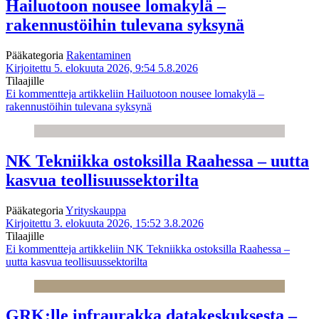
Hailuotoon nousee lomakylä –
rakennustöihin tulevana syksynä
Pääkategoria
Rakentaminen
Kirjoitettu 5. elokuuta 2026, 9:54
5.8.2026
Tilaajille
Ei kommentteja
artikkeliin Hailuotoon nousee lomakylä –
rakennustöihin tulevana syksynä
NK Tekniikka ostoksilla Raahessa – uutta
kasvua teollisuussektorilta
Pääkategoria
Yrityskauppa
Kirjoitettu 3. elokuuta 2026, 15:52
3.8.2026
Tilaajille
Ei kommentteja
artikkeliin NK Tekniikka ostoksilla Raahessa –
uutta kasvua teollisuussektorilta
GRK:lle infraurakka datakeskuksesta –