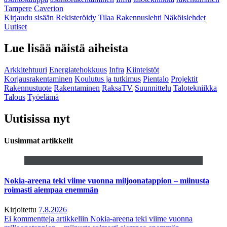
Tampere
Caverion
Kirjaudu sisään
Rekisteröidy
Tilaa Rakennuslehti
Näköislehdet
Uutiset
Lue lisää näistä aiheista
Arkkitehtuuri
Energiatehokkuus
Infra
Kiinteistöt
Korjausrakentaminen
Koulutus ja tutkimus
Pientalo
Projektit
Rakennustuote
Rakentaminen
RaksaTV
Suunnittelu
Talotekniikka
Talous
Työelämä
Uutisissa nyt
Uusimmat artikkelit
Nokia-areena teki viime vuonna miljoonatappion – miinusta
roimasti aiempaa enemmän
Kirjoitettu
7.8.2026
Ei kommentteja
artikkeliin Nokia-areena teki viime vuonna