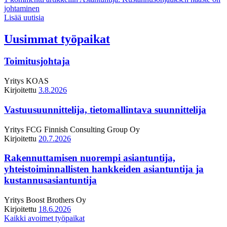
johtaminen
Lisää uutisia
Uusimmat työpaikat
Toimitusjohtaja
Yritys
KOAS
Kirjoitettu
3.8.2026
Vastuusuunnittelija, tietomallintava suunnittelija
Yritys
FCG Finnish Consulting Group Oy
Kirjoitettu
20.7.2026
Rakennuttamisen nuorempi asiantuntija,
yhteistoiminnallisten hankkeiden asiantuntija ja
kustannusasiantuntija
Yritys
Boost Brothers Oy
Kirjoitettu
18.6.2026
Kaikki avoimet työpaikat