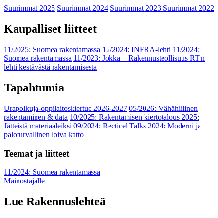
Suurimmat 2025
Suurimmat 2024
Suurimmat 2023
Suurimmat 2022
Kaupalliset liitteet
11/2025: Suomea rakentamassa
12/2024: INFRA-lehti
11/2024:
Suomea rakentamassa
11/2023: Jokka − Rakennusteollisuus RT:n
lehti kestävästä rakentamisesta
Tapahtumia
Urapolkuja-oppilaitoskiertue 2026-2027
05/2026: Vähähiilinen
rakentaminen & data
10/2025: Rakentamisen kiertotalous 2025:
Jätteistä materiaaleiksi
09/2024: Recticel Talks 2024: Moderni ja
paloturvallinen loiva katto
Teemat ja liitteet
11/2024: Suomea rakentamassa
Mainostajalle
Lue Rakennuslehteä