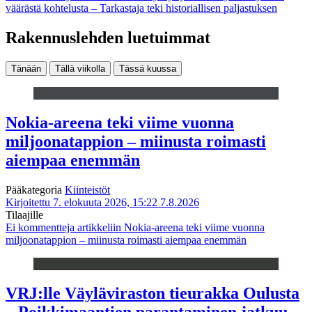
väärästä kohtelusta – Tarkastaja teki historiallisen paljastuksen
Rakennuslehden luetuimmat
Tänään
Tällä viikolla
Tässä kuussa
Nokia-areena teki viime vuonna
miljoonatappion – miinusta roimasti
aiempaa enemmän
Pääkategoria
Kiinteistöt
Kirjoitettu 7. elokuuta 2026, 15:22
7.8.2026
Tilaajille
Ei kommentteja
artikkeliin Nokia-areena teki viime vuonna
miljoonatappion – miinusta roimasti aiempaa enemmän
VRJ:lle Väyläviraston tieurakka Oulusta
– Poikkimaantien parantaminen jatkuu