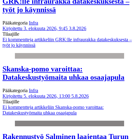
GRK:lle infraurakka datakeskuksesta –
työt jo käynnissä
Pääkategoria
Infra
Kirjoitettu 3. elokuuta 2026, 9:45
3.8.2026
Tilaajille
Ei kommentteja
artikkeliin GRK:lle infraurakka datakeskuksesta –
työt jo käynnissä
Skanska-pomo varoittaa:
Datakeskustyömaita uhkaa osaajapula
Pääkategoria
Infra
Kirjoitettu 5. elokuuta 2026, 13:00
5.8.2026
Tilaajille
Ei kommentteja
artikkeliin Skanska-pomo varoittaa:
Datakeskustyömaita uhkaa osaajapula
Rakennustyö Salminen laajentaa Turun