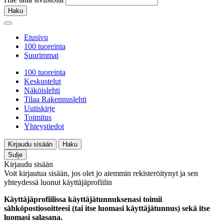
Haku
Etusivu
100 tuoreinta
Suurimmat
100 tuoreinta
Keskustelut
Näköislehti
Tilaa Rakennuslehti
Uutiskirje
Toimitus
Yhteystiedot
Kirjaudu sisään
Haku
Sulje
Kirjaudu sisään
Voit kirjautua sisään, jos olet jo aiemmin rekisteröitynyt ja sen
yhteydessä luonut käyttäjäprofiilin
Käyttäjäprofiilissa käyttäjätunnuksenasi toimii
sähköpostiosoitteesi (tai itse luomasi käyttäjätunnus) sekä itse
luomasi salasana.