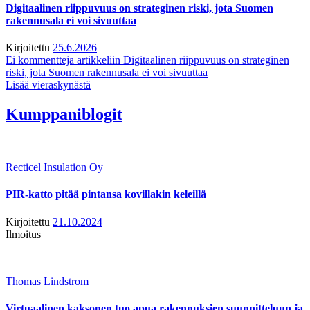
Digitaalinen riippuvuus on strateginen riski, jota Suomen
rakennusala ei voi sivuuttaa
Kirjoitettu
25.6.2026
Ei kommentteja
artikkeliin Digitaalinen riippuvuus on strateginen
riski, jota Suomen rakennusala ei voi sivuuttaa
Lisää vieraskynästä
Kumppaniblogit
Recticel Insulation Oy
PIR-katto pitää pintansa kovillakin keleillä
Kirjoitettu
21.10.2024
Ilmoitus
Thomas Lindstrom
Virtuaalinen kaksonen tuo apua rakennuksien suunnitteluun ja