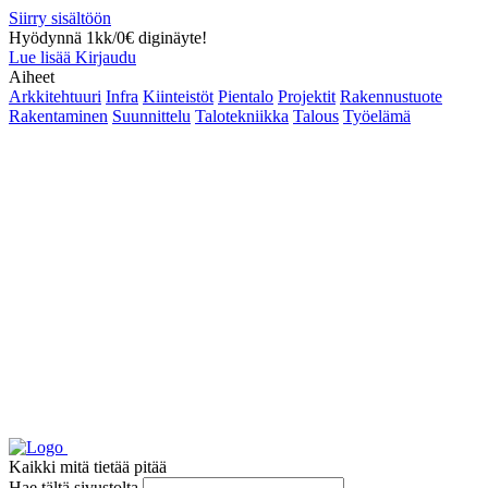
Siirry sisältöön
Hyödynnä 1kk/0€ diginäyte!
Lue lisää
Kirjaudu
Aiheet
Arkkitehtuuri
Infra
Kiinteistöt
Pientalo
Projektit
Rakennustuote
Rakentaminen
Suunnittelu
Talotekniikka
Talous
Työelämä
Kaikki mitä tietää pitää
Hae tältä sivustolta