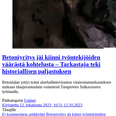
Betoniyritys jäi kiinni työntekijöiden
väärästä kohtelusta – Tarkastaja teki
historiallisen paljastuksen
Betonialan yritys toimi
aluehallintoviraston viranomaistarkastuksen
mukaan
tilaajavastuulain vastaisesti Tampereen Sulkavuoren
työmaalla.
Pääkategoria
Uutiset
Kirjoitettu 12. lokakuuta 2023, 16:51
12.10.2023
Tilaajille
Ei kommentteja
artikkeliin Betoniyritys jäi kiinni työntekijöiden