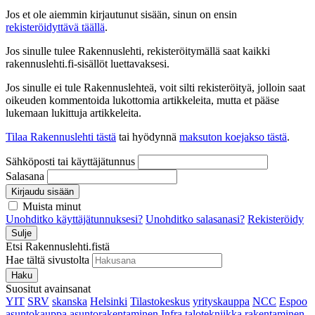
Jos et ole aiemmin kirjautunut sisään, sinun on ensin
rekisteröidyttävä täällä
.
Jos sinulle tulee Rakennuslehti, rekisteröitymällä saat kaikki
rakennuslehti.fi-sisällöt luettavaksesi.
Jos sinulle ei tule Rakennuslehteä, voit silti rekisteröityä, jolloin saat
oikeuden kommentoida lukottomia artikkeleita, mutta et pääse
lukemaan lukittuja artikkeleita.
Tilaa Rakennuslehti tästä
tai hyödynnä
maksuton koejakso tästä
.
Sähköposti tai käyttäjätunnus
Salasana
Kirjaudu sisään
Muista minut
Unohditko käyttäjätunnuksesi?
Unohditko salasanasi?
Rekisteröidy
Sulje
Etsi Rakennuslehti.fistä
Hae tältä sivustolta
Haku
Suositut avainsanat
YIT
SRV
skanska
Helsinki
Tilastokeskus
yrityskauppa
NCC
Espoo
asuntokauppa
asuntorakentaminen
Infra
talotekniikka
rakentaminen