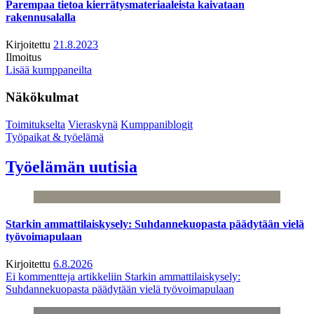
Parempaa tietoa kierrätysmateriaaleista kaivataan
rakennusalalla
Kirjoitettu
21.8.2023
Ilmoitus
Lisää kumppaneilta
Näkökulmat
Toimitukselta
Vieraskynä
Kumppaniblogit
Työpaikat & työelämä
Työelämän uutisia
Starkin ammattilaiskysely: Suhdannekuopasta päädytään vielä
työvoimapulaan
Kirjoitettu
6.8.2026
Ei kommentteja
artikkeliin Starkin ammattilaiskysely:
Suhdannekuopasta päädytään vielä työvoimapulaan