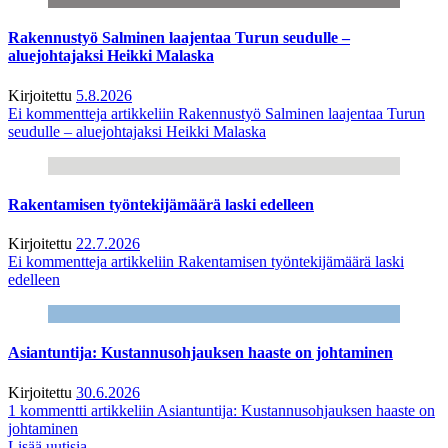
Rakennustyö Salminen laajentaa Turun seudulle –
aluejohtajaksi Heikki Malaska
Kirjoitettu
5.8.2026
Ei kommentteja
artikkeliin Rakennustyö Salminen laajentaa Turun
seudulle – aluejohtajaksi Heikki Malaska
Rakentamisen työntekijämäärä laski edelleen
Kirjoitettu
22.7.2026
Ei kommentteja
artikkeliin Rakentamisen työntekijämäärä laski
edelleen
Asiantuntija: Kustannusohjauksen haaste on johtaminen
Kirjoitettu
30.6.2026
1 kommentti
artikkeliin Asiantuntija: Kustannusohjauksen haaste on
johtaminen
Lisää uutisia