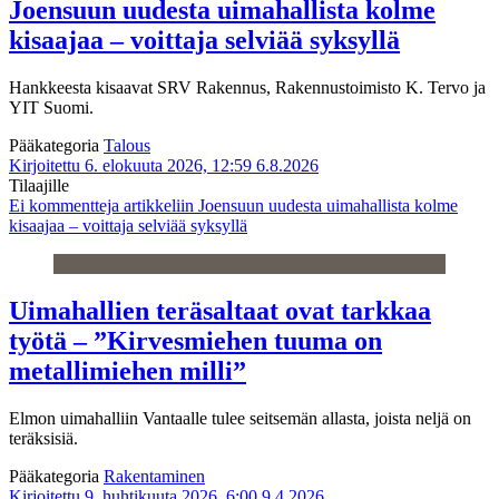
Joensuun uudesta uimahallista kolme
kisaajaa – voittaja selviää syksyllä
Hankkeesta kisaavat SRV Rakennus, Rakennustoimisto K. Tervo ja
YIT Suomi.
Pääkategoria
Talous
Kirjoitettu 6. elokuuta 2026, 12:59
6.8.2026
Tilaajille
Ei kommentteja
artikkeliin Joensuun uudesta uimahallista kolme
kisaajaa – voittaja selviää syksyllä
Uimahallien teräsaltaat ovat tarkkaa
työtä – ”Kirvesmiehen tuuma on
metallimiehen milli”
Elmon uimahalliin Vantaalle tulee seitsemän allasta, joista neljä on
teräksisiä.
Pääkategoria
Rakentaminen
Kirjoitettu 9. huhtikuuta 2026, 6:00
9.4.2026