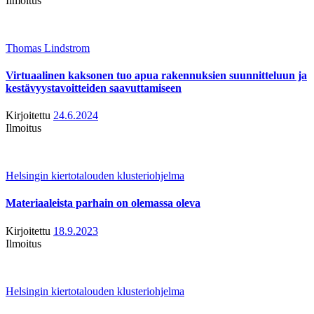
Ilmoitus
Thomas Lindstrom
Virtuaalinen kaksonen tuo apua rakennuksien suunnitteluun ja
kestävyystavoitteiden saavuttamiseen
Kirjoitettu
24.6.2024
Ilmoitus
Helsingin kiertotalouden klusteriohjelma
Materiaaleista parhain on olemassa oleva
Kirjoitettu
18.9.2023
Ilmoitus
Helsingin kiertotalouden klusteriohjelma