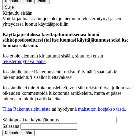
Kirjaudu sisään
Haku
Sulje
Kirjaudu sisään
Voit kirjautua sisään, jos olet jo aiemmin rekisteröitynyt ja sen
yhteydessä luonut käyttäjäprofiilin
Käyttäjäprofiilissa käyttäjätunnuksenasi toimii
sähköpostiosoitteesi (tai itse luomasi käyttäjätunnus) sekä itse
luomasi salasana.
Jos et ole aiemmin kirjautunut sisään, sinun on ensin
rekisteröidyttävä täällä
.
Jos sinulle tulee Rakennuslehti, rekisteröitymällä saat kaikki
rakennuslehti.fi-sisällöt luettavaksesi.
Jos sinulle ei tule Rakennuslehteä, voit silti rekisteröityä, jolloin saat
oikeuden kommentoida lukottomia artikkeleita, mutta et pääse
lukemaan lukittuja artikkeleita.
Tilaa Rakennuslehti tästä
tai hyödynnä
maksuton koejakso tästä
.
Sähköposti tai käyttäjätunnus
Salasana
Kirjaudu sisään