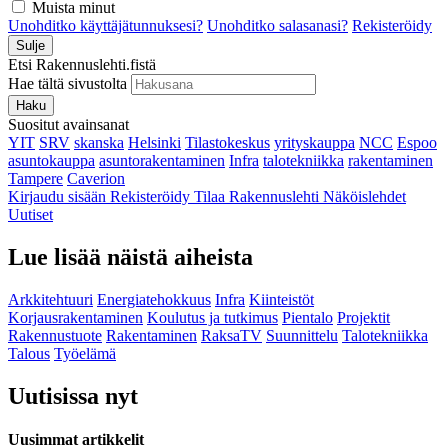
Muista minut
Unohditko käyttäjätunnuksesi?
Unohditko salasanasi?
Rekisteröidy
Sulje
Etsi Rakennuslehti.fistä
Hae tältä sivustolta
Haku
Suositut avainsanat
YIT
SRV
skanska
Helsinki
Tilastokeskus
yrityskauppa
NCC
Espoo
asuntokauppa
asuntorakentaminen
Infra
talotekniikka
rakentaminen
Tampere
Caverion
Kirjaudu sisään
Rekisteröidy
Tilaa Rakennuslehti
Näköislehdet
Uutiset
Lue lisää näistä aiheista
Arkkitehtuuri
Energiatehokkuus
Infra
Kiinteistöt
Korjausrakentaminen
Koulutus ja tutkimus
Pientalo
Projektit
Rakennustuote
Rakentaminen
RaksaTV
Suunnittelu
Talotekniikka
Talous
Työelämä
Uutisissa nyt
Uusimmat artikkelit