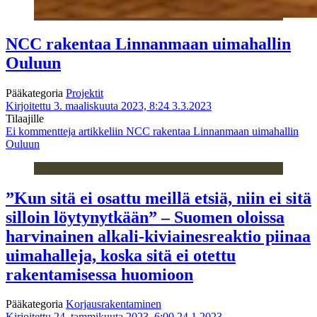
NCC rakentaa Linnanmaan uimahallin
Ouluun
Pääkategoria
Projektit
Kirjoitettu 3. maaliskuuta 2023, 8:24
3.3.2023
Tilaajille
Ei kommentteja
artikkeliin NCC rakentaa Linnanmaan uimahallin
Ouluun
”Kun sitä ei osattu meillä etsiä, niin ei sitä
silloin löytynytkään” – Suomen oloissa
harvinainen alkali-kiviainesreaktio piinaa
uimahalleja, koska sitä ei otettu
rakentamisessa huomioon
Pääkategoria
Korjausrakentaminen
Kirjoitettu 24. tammikuuta 2023, 6:00
24.1.2023