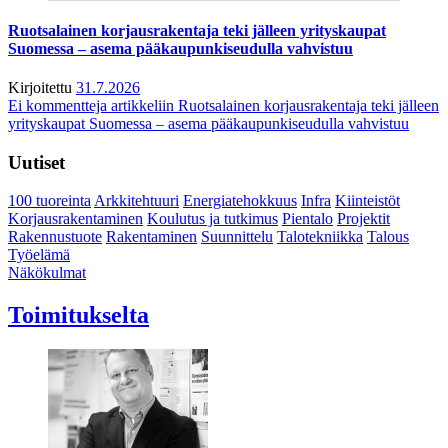
Ruotsalainen korjausrakentaja teki jälleen yrityskaupat
Suomessa – asema pääkaupunkiseudulla vahvistuu
Kirjoitettu
31.7.2026
Ei kommentteja
artikkeliin Ruotsalainen korjausrakentaja teki jälleen
yrityskaupat Suomessa – asema pääkaupunkiseudulla vahvistuu
Uutiset
100 tuoreinta
Arkkitehtuuri
Energiatehokkuus
Infra
Kiinteistöt
Korjausrakentaminen
Koulutus ja tutkimus
Pientalo
Projektit
Rakennustuote
Rakentaminen
Suunnittelu
Talotekniikka
Talous
Työelämä
Näkökulmat
Toimitukselta