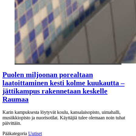
Puolen miljoonan porealtaan
laatoittaminen kesti kolme kuukautta –
jättikampus rakennetaan keskelle
Raumaa
Karin kampuksesta löytyvät koulu, kansalaisopisto, uimahalli,
musiikkiopisto ja nuorisotilat. Käyttäjiä tulee olemaan noin tuhat
päivittäin.
Pääkategoria
Uutiset