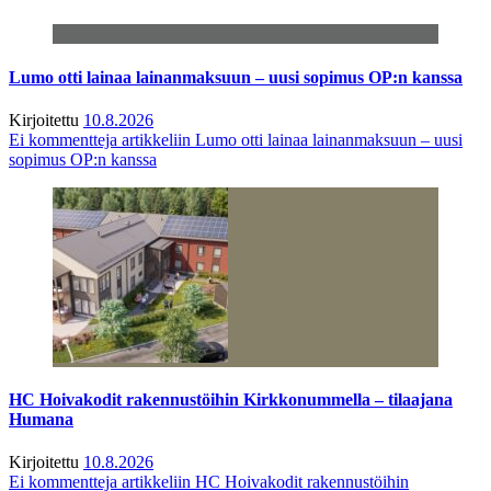
Lumo otti lainaa lainanmaksuun – uusi sopimus OP:n kanssa
Kirjoitettu
10.8.2026
Ei kommentteja
artikkeliin Lumo otti lainaa lainanmaksuun – uusi
sopimus OP:n kanssa
HC Hoivakodit rakennustöihin Kirkkonummella – tilaajana
Humana
Kirjoitettu
10.8.2026
Ei kommentteja
artikkeliin HC Hoivakodit rakennustöihin