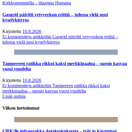
Kirkkonummella – tilaajana Humana
Gasgrid päivitti vetyverkon reittiä – tulossa vielä uusi
kyselykierros
Kirjoitettu
10.8.2026
Ei kommentteja
artikkeliin Gasgrid päivitti vetyverkon reittiä –
tulossa vielä uusi kyselykierros
Tampereen ratikka rikkoi kaksi merkkipaalua – suosio kasvaa
vuosi vuodelta
Kirjoitettu
10.8.2026
Ei kommentteja
artikkeliin Tampereen ratikka rikkoi kaksi
merkkipaalua – suosio kasvaa vuosi vuodelta
Lisää uutisia
Viikon luetuimmat
GRK:lle infraurakka datakeskuksesta – työt jo käynnissä