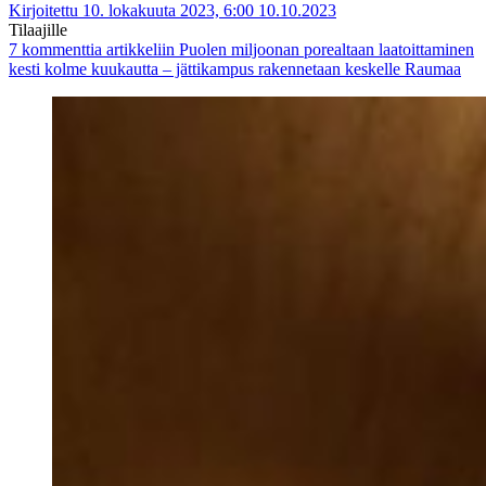
Kirjoitettu 10. lokakuuta 2023, 6:00
10.10.2023
Tilaajille
7 kommenttia
artikkeliin Puolen miljoonan porealtaan laatoittaminen
kesti kolme kuukautta – jättikampus rakennetaan keskelle Raumaa