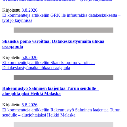
Kirjoitettu
3.8.2026
Ei kommentteja
artikkeliin GRK:lle infraurakka datakeskuksesta –
työt jo käynnissä
Skanska-pomo varoittaa: Datakeskustyömaita uhkaa
osaajapula
Kirjoitettu
5.8.2026
Ei kommentteja
artikkeliin Skanska-pomo varoittaa:
Datakeskustyömaita uhkaa osaajapula
Rakennustyö Salminen laajentaa Turun seudulle –
aluejohtajaksi Heikki Malaska
Kirjoitettu
5.8.2026
Ei kommentteja
artikkeliin Rakennustyö Salminen laajentaa Turun
seudulle – aluejohtajaksi Heikki Malaska