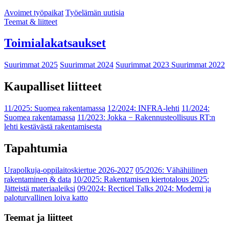
Avoimet työpaikat
Työelämän uutisia
Teemat & liitteet
Toimialakatsaukset
Suurimmat 2025
Suurimmat 2024
Suurimmat 2023
Suurimmat 2022
Kaupalliset liitteet
11/2025: Suomea rakentamassa
12/2024: INFRA-lehti
11/2024:
Suomea rakentamassa
11/2023: Jokka − Rakennusteollisuus RT:n
lehti kestävästä rakentamisesta
Tapahtumia
Urapolkuja-oppilaitoskiertue 2026-2027
05/2026: Vähähiilinen
rakentaminen & data
10/2025: Rakentamisen kiertotalous 2025:
Jätteistä materiaaleiksi
09/2024: Recticel Talks 2024: Moderni ja
paloturvallinen loiva katto
Teemat ja liitteet