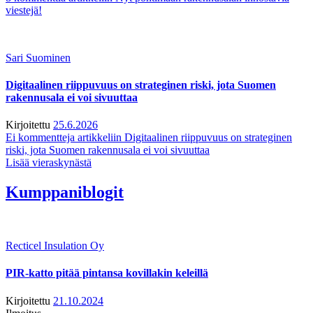
viestejä!
Sari Suominen
Digitaalinen riippuvuus on strateginen riski, jota Suomen
rakennusala ei voi sivuuttaa
Kirjoitettu
25.6.2026
Ei kommentteja
artikkeliin Digitaalinen riippuvuus on strateginen
riski, jota Suomen rakennusala ei voi sivuuttaa
Lisää vieraskynästä
Kumppaniblogit
Recticel Insulation Oy
PIR-katto pitää pintansa kovillakin keleillä
Kirjoitettu
21.10.2024