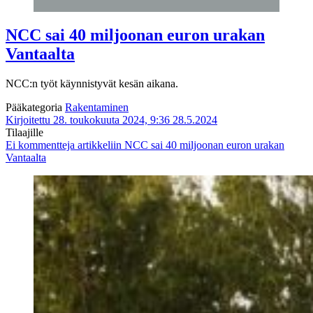
NCC sai 40 miljoonan euron urakan
Vantaalta
NCC:n työt käynnistyvät kesän aikana.
Pääkategoria
Rakentaminen
Kirjoitettu 28. toukokuuta 2024, 9:36
28.5.2024
Tilaajille
Ei kommentteja
artikkeliin NCC sai 40 miljoonan euron urakan
Vantaalta