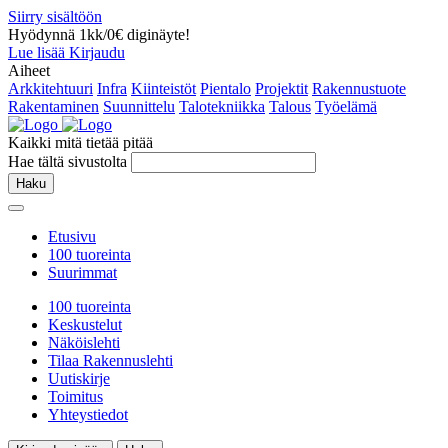
Siirry sisältöön
Hyödynnä 1kk/0€ diginäyte!
Lue lisää
Kirjaudu
Aiheet
Arkkitehtuuri
Infra
Kiinteistöt
Pientalo
Projektit
Rakennustuote
Rakentaminen
Suunnittelu
Talotekniikka
Talous
Työelämä
Kaikki mitä tietää pitää
Hae tältä sivustolta
Haku
Etusivu
100 tuoreinta
Suurimmat
100 tuoreinta
Keskustelut
Näköislehti
Tilaa Rakennuslehti
Uutiskirje
Toimitus
Yhteystiedot