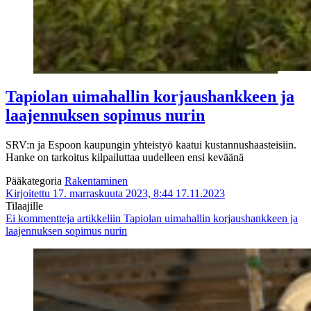
Tapiolan uimahallin korjaushankkeen ja
laajennuksen sopimus nurin
SRV:n ja Espoon kaupungin yhteistyö kaatui kustannushaasteisiin.
Hanke on tarkoitus kilpailuttaa uudelleen ensi keväänä
Pääkategoria
Rakentaminen
Kirjoitettu 17. marraskuuta 2023, 8:44
17.11.2023
Tilaajille
Ei kommentteja
artikkeliin Tapiolan uimahallin korjaushankkeen ja
laajennuksen sopimus nurin