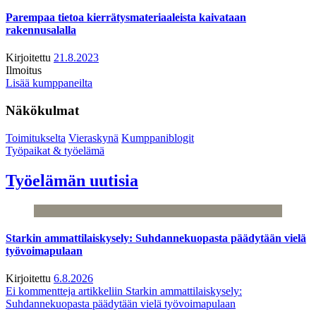
Parempaa tietoa kierrätysmateriaaleista kaivataan
rakennusalalla
Kirjoitettu
21.8.2023
Ilmoitus
Lisää kumppaneilta
Näkökulmat
Toimitukselta
Vieraskynä
Kumppaniblogit
Työpaikat & työelämä
Työelämän uutisia
Starkin ammattilaiskysely: Suhdannekuopasta päädytään vielä
työvoimapulaan
Kirjoitettu
6.8.2026
Ei kommentteja
artikkeliin Starkin ammattilaiskysely:
Suhdannekuopasta päädytään vielä työvoimapulaan