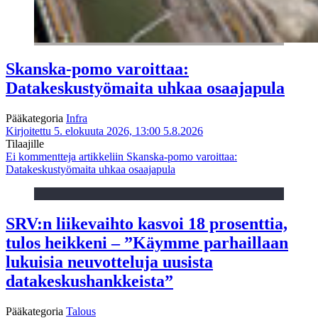
Skanska-pomo varoittaa:
Datakeskustyömaita uhkaa osaajapula
Pääkategoria
Infra
Kirjoitettu 5. elokuuta 2026, 13:00
5.8.2026
Tilaajille
Ei kommentteja
artikkeliin Skanska-pomo varoittaa:
Datakeskustyömaita uhkaa osaajapula
SRV:n liikevaihto kasvoi 18 prosenttia,
tulos heikkeni – ”Käymme parhaillaan
lukuisia neuvotteluja uusista
datakeskushankkeista”
Pääkategoria
Talous