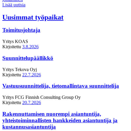
Lisää uutisia
Uusimmat työpaikat
Toimitusjohtaja
Yritys
KOAS
Kirjoitettu
3.8.2026
Suunnittelupäällikkö
Yritys
Tekova Oyj
Kirjoitettu
22.7.2026
Vastuusuunnittelija, tietomallintava suunnittelija
Yritys
FCG Finnish Consulting Group Oy
Kirjoitettu
20.7.2026
Rakennuttamisen nuorempi asiantuntija,
yhteistoiminnallisten hankkeiden asiantuntija ja
kustannusasiantuntija