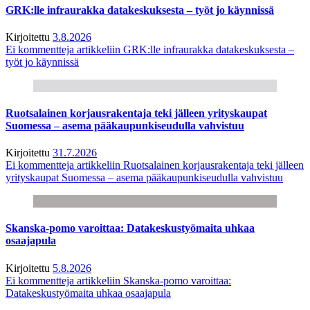
GRK:lle infraurakka datakeskuksesta – työt jo käynnissä
Kirjoitettu
3.8.2026
Ei kommentteja
artikkeliin GRK:lle infraurakka datakeskuksesta –
työt jo käynnissä
Ruotsalainen korjausrakentaja teki jälleen yrityskaupat
Suomessa – asema pääkaupunkiseudulla vahvistuu
Kirjoitettu
31.7.2026
Ei kommentteja
artikkeliin Ruotsalainen korjausrakentaja teki jälleen
yrityskaupat Suomessa – asema pääkaupunkiseudulla vahvistuu
Skanska-pomo varoittaa: Datakeskustyömaita uhkaa
osaajapula
Kirjoitettu
5.8.2026
Ei kommentteja
artikkeliin Skanska-pomo varoittaa:
Datakeskustyömaita uhkaa osaajapula