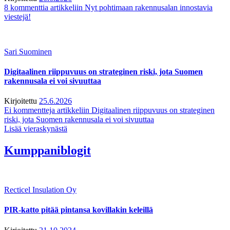
8 kommenttia
artikkeliin Nyt pohtimaan rakennusalan innostavia
viestejä!
Sari Suominen
Digitaalinen riippuvuus on strateginen riski, jota Suomen
rakennusala ei voi sivuuttaa
Kirjoitettu
25.6.2026
Ei kommentteja
artikkeliin Digitaalinen riippuvuus on strateginen
riski, jota Suomen rakennusala ei voi sivuuttaa
Lisää vieraskynästä
Kumppaniblogit
Recticel Insulation Oy
PIR-katto pitää pintansa kovillakin keleillä