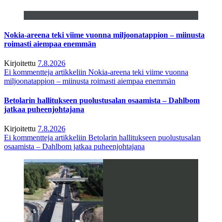
Nokia-areena teki viime vuonna miljoonatappion – miinusta
roimasti aiempaa enemmän
Kirjoitettu
7.8.2026
Ei kommentteja
artikkeliin Nokia-areena teki viime vuonna
miljoonatappion – miinusta roimasti aiempaa enemmän
Betolarin hallitukseen puolustusalan osaamista – Dahlbom
jatkaa puheenjohtajana
Kirjoitettu
7.8.2026
Ei kommentteja
artikkeliin Betolarin hallitukseen puolustusalan
osaamista – Dahlbom jatkaa puheenjohtajana