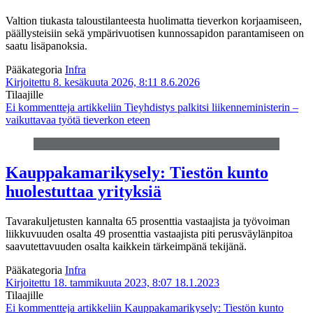
Valtion tiukasta taloustilanteesta huolimatta tieverkon korjaamiseen,
päällysteisiin sekä ympärivuotisen kunnossapidon parantamiseen on
saatu lisäpanoksia.
Pääkategoria
Infra
Kirjoitettu 8. kesäkuuta 2026, 8:11
8.6.2026
Tilaajille
Ei kommentteja
artikkeliin Tieyhdistys palkitsi liikenneministerin –
vaikuttavaa työtä tieverkon eteen
Kauppakamarikysely: Tiestön kunto
huolestuttaa yrityksiä
Tavarakuljetusten kannalta 65 prosenttia vastaajista ja työvoiman
liikkuvuuden osalta 49 prosenttia vastaajista piti perusväylänpitoa
saavutettavuuden osalta kaikkein tärkeimpänä tekijänä.
Pääkategoria
Infra
Kirjoitettu 18. tammikuuta 2023, 8:07
18.1.2023
Tilaajille
Ei kommentteja
artikkeliin Kauppakamarikysely: Tiestön kunto