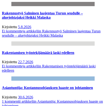
Rakennustyö Salminen laajentaa Turun seudulle –
aluejohtajaksi Heikki Malaska
Kirjoitettu
5.8.2026
Ei kommentteja
artikkeliin Rakennustyö Salminen laajentaa Turun
seudulle – aluejohtajaksi Heikki Malaska
Rakentamisen työntekijämäärä laski edelleen
Kirjoitettu
22.7.2026
Ei kommentteja
artikkeliin Rakentamisen työntekijämäärä laski
edelleen
Asiantuntija: Kustannusohjauksen haaste on johtaminen
Kirjoitettu
30.6.2026
1 kommentti
artikkeliin Asiantuntija: Kustannusohjauksen haaste on
johtaminen