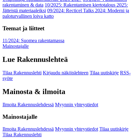
rakentaminen & data
10/2025: Rakentamisen kiertotalous 2025:
Jätteistä materiaaleiksi
09/2024: Recticel Talks 2024: Moderni ja
paloturvallinen loiva katto
Teemat ja liitteet
11/2024: Suomea rakentamassa
Mainostajalle
Lue Rakennuslehteä
Tilaa Rakennuslehti
Kirjaudu näköislehteen
Tilaa uutiskirje
RSS-
syöte
Mainosta & ilmoita
Ilmoita Rakennuslehdessä
Myynnin yhteystiedot
Mainostajalle
Ilmoita Rakennuslehdessä
Myynnin yhteystiedot
Tilaa uutiskirje
Tilaa Rakennuslehti