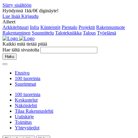
Siirry sisältöön
Hyödynnä 1kk/0€ diginäyte!
Lue lisää
Kirjaudu
Aiheet
Arkkitehtuuri
Infra
Kiinteistöt
Pientalo
Projektit
Rakennustuote
Rakentaminen
Suunnittelu
Talotekniikka
Talous
Työelämä
Kaikki mitä tietää pitää
Hae tältä sivustolta
Haku
Etusivu
100 tuoreinta
Suurimmat
100 tuoreinta
Keskustelut
Näköislehti
Tilaa Rakennuslehti
Uutiskirje
Toimitus
Yhteystiedot