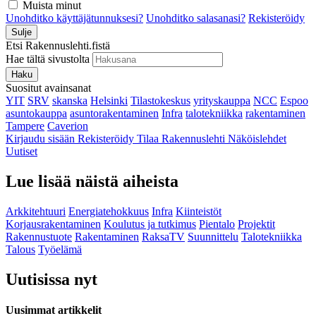
Muista minut
Unohditko käyttäjätunnuksesi?
Unohditko salasanasi?
Rekisteröidy
Sulje
Etsi Rakennuslehti.fistä
Hae tältä sivustolta
Haku
Suositut avainsanat
YIT
SRV
skanska
Helsinki
Tilastokeskus
yrityskauppa
NCC
Espoo
asuntokauppa
asuntorakentaminen
Infra
talotekniikka
rakentaminen
Tampere
Caverion
Kirjaudu sisään
Rekisteröidy
Tilaa Rakennuslehti
Näköislehdet
Uutiset
Lue lisää näistä aiheista
Arkkitehtuuri
Energiatehokkuus
Infra
Kiinteistöt
Korjausrakentaminen
Koulutus ja tutkimus
Pientalo
Projektit
Rakennustuote
Rakentaminen
RaksaTV
Suunnittelu
Talotekniikka
Talous
Työelämä
Uutisissa nyt
Uusimmat artikkelit