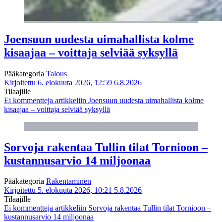
Joensuun uudesta uimahallista kolme
kisaajaa – voittaja selviää syksyllä
Pääkategoria
Talous
Kirjoitettu 6. elokuuta 2026, 12:59
6.8.2026
Tilaajille
Ei kommentteja
artikkeliin Joensuun uudesta uimahallista kolme
kisaajaa – voittaja selviää syksyllä
Sorvoja rakentaa Tullin tilat Tornioon –
kustannusarvio 14 miljoonaa
Pääkategoria
Rakentaminen
Kirjoitettu 5. elokuuta 2026, 10:21
5.8.2026
Tilaajille
Ei kommentteja
artikkeliin Sorvoja rakentaa Tullin tilat Tornioon –
kustannusarvio 14 miljoonaa