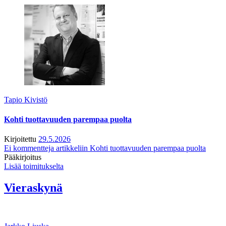
Tapio Kivistö
Kohti tuottavuuden parempaa puolta
Kirjoitettu
29.5.2026
Ei kommentteja
artikkeliin Kohti tuottavuuden parempaa puolta
Pääkirjoitus
Lisää toimitukselta
Vieraskynä