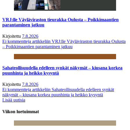
VRJ:lle Väyläviraston tieurakka Oulusta – Poikkimaantien
parantaminen jatkuu
Kirjoitettu
7.8.2026
Ei kommentteja
artikkeliin VRJ:lle Väyläviraston tieurakka Oulusta
– Poikkimaantien parantaminen jatkuu
Sahateollisuudella edelleen synkät näkymät – kiusana korkea
puunhinta ja heikko kysyntä
Kirjoitettu
7.8.2026
Ei kommentteja
artikkeliin Sahateollisuudella edelleen synkät
näkymät – kiusana korkea puunhinta ja heikko kysyntä
Lisää uutisia
Viikon luetuimmat