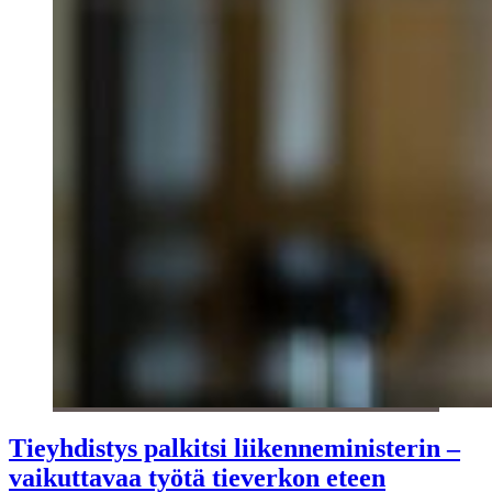
Tieyhdistys palkitsi liikenneministerin –
vaikuttavaa työtä tieverkon eteen