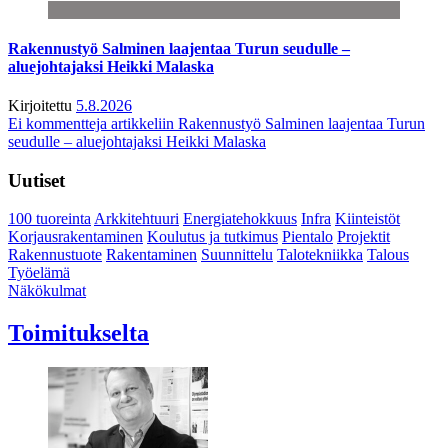
Rakennustyö Salminen laajentaa Turun seudulle –
aluejohtajaksi Heikki Malaska
Kirjoitettu
5.8.2026
Ei kommentteja
artikkeliin Rakennustyö Salminen laajentaa Turun
seudulle – aluejohtajaksi Heikki Malaska
Uutiset
100 tuoreinta
Arkkitehtuuri
Energiatehokkuus
Infra
Kiinteistöt
Korjausrakentaminen
Koulutus ja tutkimus
Pientalo
Projektit
Rakennustuote
Rakentaminen
Suunnittelu
Talotekniikka
Talous
Työelämä
Näkökulmat
Toimitukselta