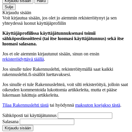
Kirjaudu sisään
Haku
Sulje
Kirjaudu sisään
Voit kirjautua sisään, jos olet jo aiemmin rekisteröitynyt ja sen
yhteydessä luonut käyttäjäprofiilin
Käyttäjäprofiilissa käyttäjätunnuksenasi toimii
sähköpostiosoitteesi (tai itse luomasi käyttäjätunnus) sekä itse
luomasi salasana.
Jos et ole aiemmin kirjautunut sisään, sinun on ensin
rekisteröidyttävä täällä
.
Jos sinulle tulee Rakennuslehti, rekisteröitymällä saat kaikki
rakennuslehti.fi-sisällöt luettavaksesi.
Jos sinulle ei tule Rakennuslehteä, voit silti rekisteröityä, jolloin saat
oikeuden kommentoida lukottomia artikkeleita, mutta et pääse
lukemaan lukittuja artikkeleita.
Tilaa Rakennuslehti tästä
tai hyödynnä
maksuton koejakso tästä
.
Sähköposti tai käyttäjätunnus
Salasana
Kirjaudu sisään