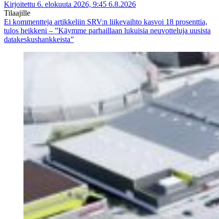
Kirjoitettu 6. elokuuta 2026, 9:45
6.8.2026
Tilaajille
Ei kommentteja
artikkeliin SRV:n liikevaihto kasvoi 18 prosenttia,
tulos heikkeni – ”Käymme parhaillaan lukuisia neuvotteluja uusista
datakeskushankkeista”