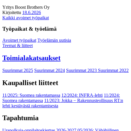
Yritys
Boost Brothers Oy
Kirjoitettu
18.6.2026
Kaikki avoimet työpaikat
Työpaikat & työelämä
Avoimet työpaikat
Työelämän uutisia
Teemat & liitteet
Toimialakatsaukset
Suurimmat 2025
Suurimmat 2024
Suurimmat 2023
Suurimmat 2022
Kaupalliset liitteet
11/2025: Suomea rakentamassa
12/2024: INFRA-lehti
11/2024:
Suomea rakentamassa
11/2023: Jokka − Rakennusteollisuus RT:n
lehti kestävästä rakentamisesta
Tapahtumia
Urapolkuja-oppilaitoskiertue 2026-2027
05/2026: Vähähiilinen