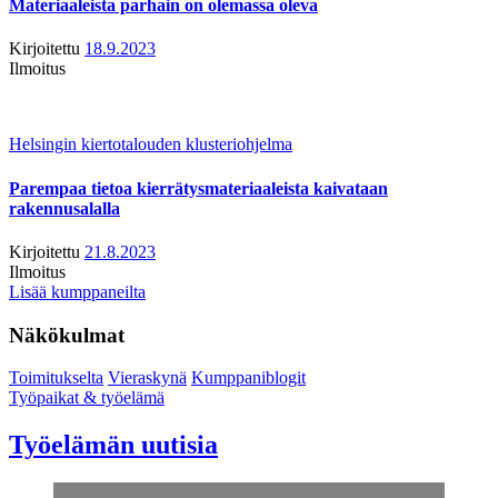
Materiaaleista parhain on olemassa oleva
Kirjoitettu
18.9.2023
Ilmoitus
Helsingin kiertotalouden klusteriohjelma
Parempaa tietoa kierrätysmateriaaleista kaivataan
rakennusalalla
Kirjoitettu
21.8.2023
Ilmoitus
Lisää kumppaneilta
Näkökulmat
Toimitukselta
Vieraskynä
Kumppaniblogit
Työpaikat & työelämä
Työelämän uutisia