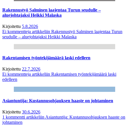
Rakennustyö Salminen laajentaa Turun seudulle –
aluejohtajaksi Heikki Malaska
Kirjoitettu
5.8.2026
Ei kommentteja
artikkeliin Rakennustyö Salminen laajentaa Turun
seudulle – aluejohtajaksi Heikki Malaska
Rakentamisen työntekijämäärä laski edelleen
Kirjoitettu
22.7.2026
Ei kommentteja
artikkeliin Rakentamisen työntekijämäärä laski
edelleen
Asiantuntija: Kustannusohjauksen haaste on johtaminen
Kirjoitettu
30.6.2026
1 kommentti
artikkeliin Asiantuntija: Kustannusohjauksen haaste on
johtaminen