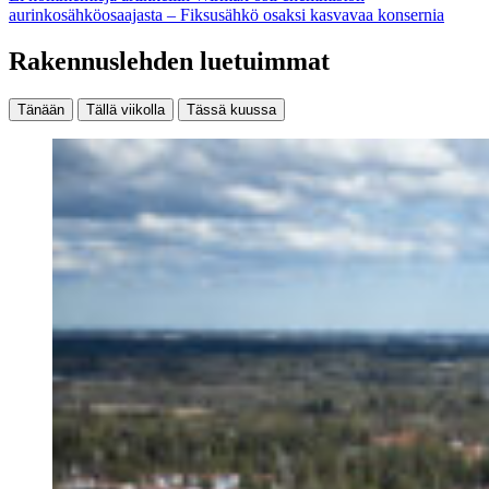
aurinkosähköosaajasta – Fiksusähkö osaksi kasvavaa konsernia
Rakennuslehden luetuimmat
Tänään
Tällä viikolla
Tässä kuussa