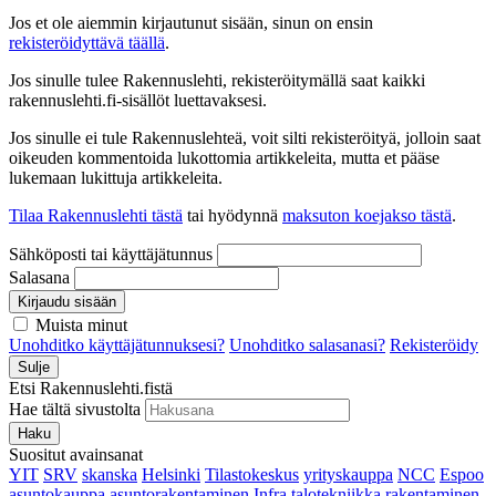
Jos et ole aiemmin kirjautunut sisään, sinun on ensin
rekisteröidyttävä täällä
.
Jos sinulle tulee Rakennuslehti, rekisteröitymällä saat kaikki
rakennuslehti.fi-sisällöt luettavaksesi.
Jos sinulle ei tule Rakennuslehteä, voit silti rekisteröityä, jolloin saat
oikeuden kommentoida lukottomia artikkeleita, mutta et pääse
lukemaan lukittuja artikkeleita.
Tilaa Rakennuslehti tästä
tai hyödynnä
maksuton koejakso tästä
.
Sähköposti tai käyttäjätunnus
Salasana
Kirjaudu sisään
Muista minut
Unohditko käyttäjätunnuksesi?
Unohditko salasanasi?
Rekisteröidy
Sulje
Etsi Rakennuslehti.fistä
Hae tältä sivustolta
Haku
Suositut avainsanat
YIT
SRV
skanska
Helsinki
Tilastokeskus
yrityskauppa
NCC
Espoo
asuntokauppa
asuntorakentaminen
Infra
talotekniikka
rakentaminen