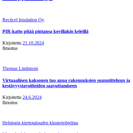
Recticel Insulation Oy
PIR-katto pitää pintansa kovillakin keleillä
Kirjoitettu
21.10.2024
Ilmoitus
Thomas Lindstrom
Virtuaalinen kaksonen tuo apua rakennuksien suunnitteluun ja
kestävyystavoitteiden saavuttamiseen
Kirjoitettu
24.6.2024
Ilmoitus
Helsingin kiertotalouden klusteriohjelma