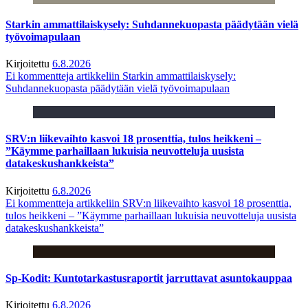
Starkin ammattilaiskysely: Suhdannekuopasta päädytään vielä
työvoimapulaan
Kirjoitettu
6.8.2026
Ei kommentteja
artikkeliin Starkin ammattilaiskysely:
Suhdannekuopasta päädytään vielä työvoimapulaan
SRV:n liikevaihto kasvoi 18 prosenttia, tulos heikkeni –
”Käymme parhaillaan lukuisia neuvotteluja uusista
datakeskushankkeista”
Kirjoitettu
6.8.2026
Ei kommentteja
artikkeliin SRV:n liikevaihto kasvoi 18 prosenttia,
tulos heikkeni – ”Käymme parhaillaan lukuisia neuvotteluja uusista
datakeskushankkeista”
Sp-Kodit: Kuntotarkastusraportit jarruttavat asuntokauppaa
Kirjoitettu
6.8.2026