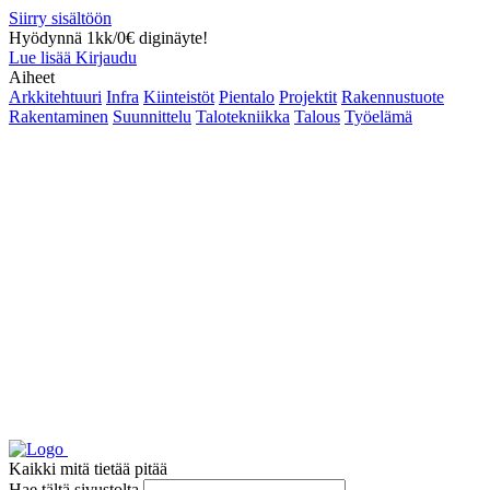
Siirry sisältöön
Hyödynnä 1kk/0€ diginäyte!
Lue lisää
Kirjaudu
Aiheet
Arkkitehtuuri
Infra
Kiinteistöt
Pientalo
Projektit
Rakennustuote
Rakentaminen
Suunnittelu
Talotekniikka
Talous
Työelämä
Kaikki mitä tietää pitää
Hae tältä sivustolta