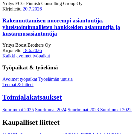
Yritys
FCG Finnish Consulting Group Oy
Kirjoitettu
20.7.2026
Rakennuttamisen nuorempi asiantuntija,
yhteistoiminnallisten hankkeiden asiantuntija ja
kustannusasiantuntija
Yritys
Boost Brothers Oy
Kirjoitettu
18.6.2026
Kaikki avoimet työpaikat
Työpaikat & työelämä
Avoimet työpaikat
Työelämän uutisia
Teemat & liitteet
Toimialakatsaukset
Suurimmat 2025
Suurimmat 2024
Suurimmat 2023
Suurimmat 2022
Kaupalliset liitteet