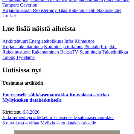
Tampere
Caverion
Kirjaudu sisään
Rekisteröidy
Tilaa Rakennuslehti
Näköislehdet
Uutiset
Lue lisää näistä aiheista
Arkkitehtuuri
Energiatehokkuus
Infra
Kiinteistöt
Korjausrakentaminen
Koulutus ja tutkimus
Pientalo
Projektit
Rakennustuote
Rakentaminen
RaksaTV
Suunnittelu
Talotekniikka
Talous
Työelämä
Uutisissa nyt
Uusimmat artikkelit
Enersenselle sähköasemaurakka Kouvolasta – virtaa
Myllykosken datakeskukselle
Kirjoitettu
6.8.2026
Ei kommentteja
artikkeliin Enersenselle sähköasemaurakka
Kouvolasta – virtaa Myllykosken datakeskukselle