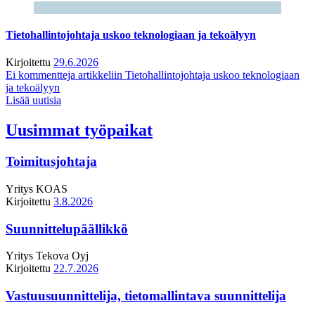
Tietohallintojohtaja uskoo teknologiaan ja tekoälyyn
Kirjoitettu
29.6.2026
Ei kommentteja
artikkeliin Tietohallintojohtaja uskoo teknologiaan
ja tekoälyyn
Lisää uutisia
Uusimmat työpaikat
Toimitusjohtaja
Yritys
KOAS
Kirjoitettu
3.8.2026
Suunnittelupäällikkö
Yritys
Tekova Oyj
Kirjoitettu
22.7.2026
Vastuusuunnittelija, tietomallintava suunnittelija