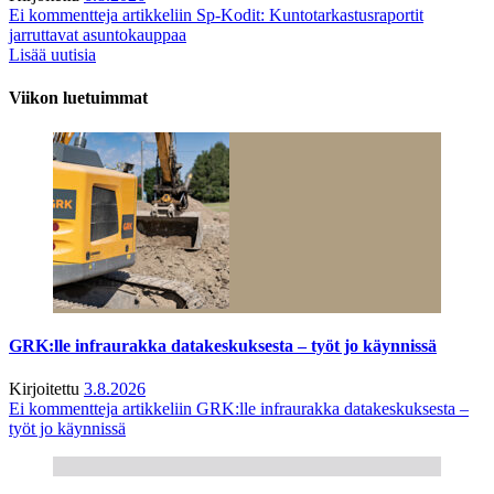
Ei kommentteja
artikkeliin Sp-Kodit: Kuntotarkastusraportit
jarruttavat asuntokauppaa
Lisää uutisia
Viikon luetuimmat
GRK:lle infraurakka datakeskuksesta – työt jo käynnissä
Kirjoitettu
3.8.2026
Ei kommentteja
artikkeliin GRK:lle infraurakka datakeskuksesta –
työt jo käynnissä