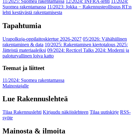
11/2025: Suomea rakentamassa
12/2024: INFRA-lehti
11/2024:
Suomea rakentamassa
11/2023: Jokka − Rakennusteollisuus RT:n
lehti kestävästä rakentamisesta
Tapahtumia
Urapolkuja-oppilaitoskiertue 2026-2027
05/2026: Vähähiilinen
rakentaminen & data
10/2025: Rakentamisen kiertotalous 2025:
Jätteistä materiaaleiksi
09/2024: Recticel Talks 2024: Moderni ja
paloturvallinen loiva katto
Teemat ja liitteet
11/2024: Suomea rakentamassa
Mainostajalle
Lue Rakennuslehteä
Tilaa Rakennuslehti
Kirjaudu näköislehteen
Tilaa uutiskirje
RSS-
syöte
Mainosta & ilmoita