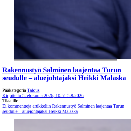
Rakennustyö Salminen laajentaa Turun
seudulle – aluejohtajaksi Heikki Malaska
Pääkategoria
Talous
Kirjoitettu 5. elokuuta 2026, 10:51
5.8.2026
Tilaajille
Ei kommentteja
artikkeliin Rakennustyö Salminen laajentaa Turun
seudulle – aluejohtajaksi Heikki Malaska