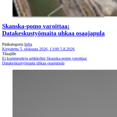
Skanska-pomo varoittaa:
Datakeskustyömaita uhkaa osaajapula
Pääkategoria
Infra
Kirjoitettu 5. elokuuta 2026, 13:00
5.8.2026
Tilaajille
Ei kommentteja
artikkeliin Skanska-pomo varoittaa:
Datakeskustyömaita uhkaa osaajapula