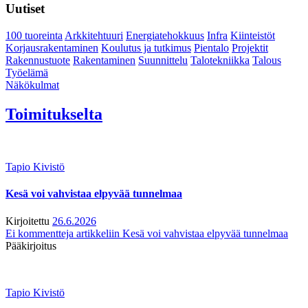
Uutiset
100 tuoreinta
Arkkitehtuuri
Energiatehokkuus
Infra
Kiinteistöt
Korjausrakentaminen
Koulutus ja tutkimus
Pientalo
Projektit
Rakennustuote
Rakentaminen
Suunnittelu
Talotekniikka
Talous
Työelämä
Näkökulmat
Toimitukselta
Tapio Kivistö
Kesä voi vahvistaa elpyvää tunnelmaa
Kirjoitettu
26.6.2026
Ei kommentteja
artikkeliin Kesä voi vahvistaa elpyvää tunnelmaa
Pääkirjoitus
Tapio Kivistö