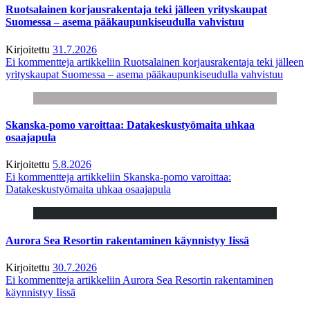
Ruotsalainen korjausrakentaja teki jälleen yrityskaupat
Suomessa – asema pääkaupunkiseudulla vahvistuu
Kirjoitettu
31.7.2026
Ei kommentteja
artikkeliin Ruotsalainen korjausrakentaja teki jälleen
yrityskaupat Suomessa – asema pääkaupunkiseudulla vahvistuu
Skanska-pomo varoittaa: Datakeskustyömaita uhkaa
osaajapula
Kirjoitettu
5.8.2026
Ei kommentteja
artikkeliin Skanska-pomo varoittaa:
Datakeskustyömaita uhkaa osaajapula
Aurora Sea Resortin rakentaminen käynnistyy Iissä
Kirjoitettu
30.7.2026
Ei kommentteja
artikkeliin Aurora Sea Resortin rakentaminen
käynnistyy Iissä