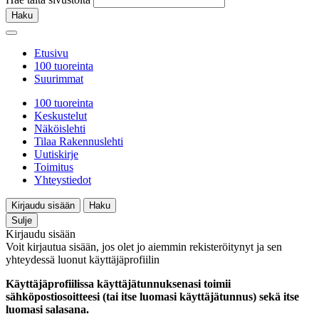
Haku
Etusivu
100 tuoreinta
Suurimmat
100 tuoreinta
Keskustelut
Näköislehti
Tilaa Rakennuslehti
Uutiskirje
Toimitus
Yhteystiedot
Kirjaudu sisään
Haku
Sulje
Kirjaudu sisään
Voit kirjautua sisään, jos olet jo aiemmin rekisteröitynyt ja sen
yhteydessä luonut käyttäjäprofiilin
Käyttäjäprofiilissa käyttäjätunnuksenasi toimii
sähköpostiosoitteesi (tai itse luomasi käyttäjätunnus) sekä itse
luomasi salasana.