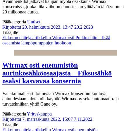
Avainhenkilöt jatkavat kaupan myötä osakkaina Wirmax-
konsernissa, jonka liikevaihdon ennustetaan ylittävän tänä vuonna
20 miljoonaa euroa.
Pääkategoria
Uutiset
Kirjoitettu 20. helmikuuta 2023, 13:47
20.2.2023
Tilaajille
Ei kommentteja
artikkeliin Wirmax osti Putkimaatin – lisää
osaamista lämpöpumppujen huoltoon
Wirmax osti enemmistön
aurinkosähköosaajasta – Fiksusähkö
osaksi kasvavaa konsernia
Valtakunnallisesti toimivaan Wirmax-konserniin kuuluvat
entuudestaan talotekniikkayhtiö Wirmax oy sekä automaatio- ja
turvatekniikan yhtiö Gane oy.
Pääkategoria
Yrityskauppa
Kirjoitettu 7. marraskuuta 2022, 15:07
7.11.2022
Tilaajille
Ei kommentteja
artikkeliin Wirmax osti enemmistön