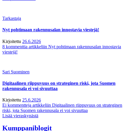
Tarkastaja
Nyt pohtimaan rakennusalan innostavia viestejä!
Kirjoitettu
26.6.2026
8 kommenttia
artikkeliin Nyt pohtimaan rakennusalan innostavia
viestejä!
Sari Suominen
Digitaalinen riippuvuus on strateginen riski, jota Suomen
rakennusala ei voi sivuuttaa
Kirjoitettu
25.6.2026
Ei kommentteja
artikkeliin Digitaalinen riippuvuus on strateginen
riski, jota Suomen rakennusala ei voi sivuuttaa
Lisää vieraskynästä
Kumppaniblogit