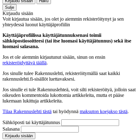
Kirjaudu sisään
Haku
Sulje
Kirjaudu sisään
Voit kirjautua sisään, jos olet jo aiemmin rekisteröitynyt ja sen
yhteydessä luonut käyttäjäprofiilin
Käyttäjäprofiilissa käyttäjätunnuksenasi toimii
sähköpostiosoitteesi (tai itse luomasi käyttäjätunnus) sekä itse
luomasi salasana.
Jos et ole aiemmin kirjautunut sisään, sinun on ensin
rekisteröidyttävä täällä
.
Jos sinulle tulee Rakennuslehti, rekisteröitymällä saat kaikki
rakennuslehti.fi-sisällöt luettavaksesi.
Jos sinulle ei tule Rakennuslehteä, voit silti rekisteröityä, jolloin saat
oikeuden kommentoida lukottomia artikkeleita, mutta et pääse
lukemaan lukittuja artikkeleita.
Tilaa Rakennuslehti tästä
tai hyödynnä
maksuton koejakso tästä
.
Sähköposti tai käyttäjätunnus
Salasana
Kirjaudu sisään