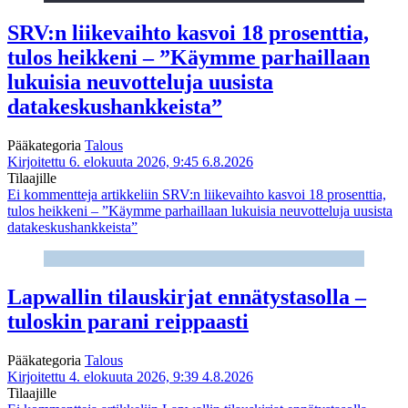
SRV:n liikevaihto kasvoi 18 prosenttia,
tulos heikkeni – ”Käymme parhaillaan
lukuisia neuvotteluja uusista
datakeskushankkeista”
Pääkategoria
Talous
Kirjoitettu 6. elokuuta 2026, 9:45
6.8.2026
Tilaajille
Ei kommentteja
artikkeliin SRV:n liikevaihto kasvoi 18 prosenttia,
tulos heikkeni – ”Käymme parhaillaan lukuisia neuvotteluja uusista
datakeskushankkeista”
Lapwallin tilauskirjat ennätystasolla –
tuloskin parani reippaasti
Pääkategoria
Talous
Kirjoitettu 4. elokuuta 2026, 9:39
4.8.2026
Tilaajille