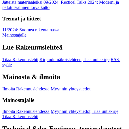
Jätteistä materiaaleiksi
09/2024: Recticel Talks 2024: Moderni ja
paloturvallinen loiva katto
Teemat ja liitteet
11/2024: Suomea rakentamassa
Mainostajalle
Lue Rakennuslehteä
Tilaa Rakennuslehti
Kirjaudu näköislehteen
Tilaa uutiskirje
RSS-
syöte
Mainosta & ilmoita
Ilmoita Rakennuslehdessä
Myynnin yhteystiedot
Mainostajalle
Ilmoita Rakennuslehdessä
Myynnin yhteystiedot
Tilaa uutiskirje
Tilaa Rakennuslehti
Technical Sales Engineer, teräsrakenteet