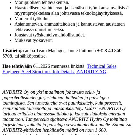
Monipuolisen tehtäväkentän.
Haasteellisen, vaihtelevan ja itsenäisen työn kansainvälisissä
myyntiprojekteissa alan johtavassa teknologiayrityksessä.
Modernit työkalut.
Asiantuntevan, ammattitaitoisen ja kannustavan taustatuen
tehtävässä onnistumiseksi.
Joustavat työskentelymahdollisuudet.
Mukavat työkaverit.
Lisätietoja
antaa Team Manager, Janne Puttonen +358 40 860
5708, tai sähköpostitse.
Hae tehtävään
6.1.2026 mennessä linkistä:
Technical Sales
Engineer, Steel Structures Job Details | ANDRITZ AG
ANDRITZ Oy on yksi maailman johtavista sellu- ja
paperiteollisuuden järjestelmien, laitteiden ja palvelujen
toimittajista. Sen tuotealueita ovat puunkäsittely, kuituprosessit,
kemikaalien talteenotto ja massankäsittely. Lisäksi ANDRITZ Oy
tarjoaa erilaisia biomassakattiloita ja kaasutuslaitoksia energian
tuotantoon. Tampereella sijaitseva ANDRITZ Hydro Oy toimittaa
järjestelmiä, laitteita ja palveluja vesivoimateollisuudelle. Suomessa
ANDRITZ-yhtiöiden henkilöstön määrä on noin 1 600.