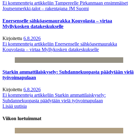
Ei kommentteja
artikkeliin Tampereelle Pirkanmaan ensimmäiset
Joutsenmerkki-talot – rakentajana JM Suomi
Enersenselle sähköasemaurakka Kouvolasta – virtaa
Myllykosken datakeskukselle
Kirjoitettu
6.8.2026
Ei kommentteja
artikkeliin Enersenselle sähköasemaurakka
Kouvolasta – virtaa Myllykosken datakeskukselle
Starkin ammattilaiskysely: Suhdannekuopasta päädytään vielä
työvoimapulaan
Kirjoitettu
6.8.2026
Ei kommentteja
artikkeliin Starkin ammattilaiskysely:
Suhdannekuopasta päädytään vielä työvoimapulaan
Lisää uutisia
Viikon luetuimmat