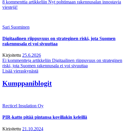
8 kommenttia
artikkeliin Nyt pohtimaan rakennusalan innostavia
viestejä!
Sari Suominen
Digitaalinen riippuvuus on strateginen riski, jota Suomen
rakennusala ei voi sivuuttaa
Kirjoitettu
25.6.2026
Ei kommentteja
artikkeliin Digitaalinen riippuvuus on strateginen
riski, jota Suomen rakennusala ei voi sivuuttaa
Lisää vieraskynästä
Kumppaniblogit
Recticel Insulation Oy
PIR-katto pitää pintansa kovillakin keleillä
Kirjoitettu
21.10.2024