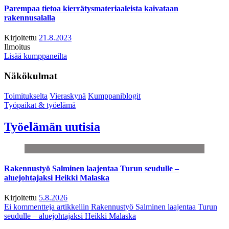
Parempaa tietoa kierrätysmateriaaleista kaivataan
rakennusalalla
Kirjoitettu
21.8.2023
Ilmoitus
Lisää kumppaneilta
Näkökulmat
Toimitukselta
Vieraskynä
Kumppaniblogit
Työpaikat & työelämä
Työelämän uutisia
Rakennustyö Salminen laajentaa Turun seudulle –
aluejohtajaksi Heikki Malaska
Kirjoitettu
5.8.2026
Ei kommentteja
artikkeliin Rakennustyö Salminen laajentaa Turun
seudulle – aluejohtajaksi Heikki Malaska