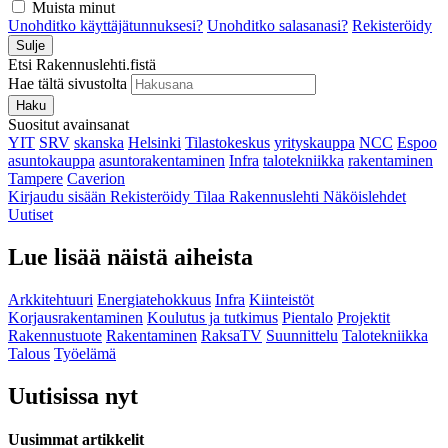
Muista minut
Unohditko käyttäjätunnuksesi?
Unohditko salasanasi?
Rekisteröidy
Sulje
Etsi Rakennuslehti.fistä
Hae tältä sivustolta
Haku
Suositut avainsanat
YIT
SRV
skanska
Helsinki
Tilastokeskus
yrityskauppa
NCC
Espoo
asuntokauppa
asuntorakentaminen
Infra
talotekniikka
rakentaminen
Tampere
Caverion
Kirjaudu sisään
Rekisteröidy
Tilaa Rakennuslehti
Näköislehdet
Uutiset
Lue lisää näistä aiheista
Arkkitehtuuri
Energiatehokkuus
Infra
Kiinteistöt
Korjausrakentaminen
Koulutus ja tutkimus
Pientalo
Projektit
Rakennustuote
Rakentaminen
RaksaTV
Suunnittelu
Talotekniikka
Talous
Työelämä
Uutisissa nyt
Uusimmat artikkelit