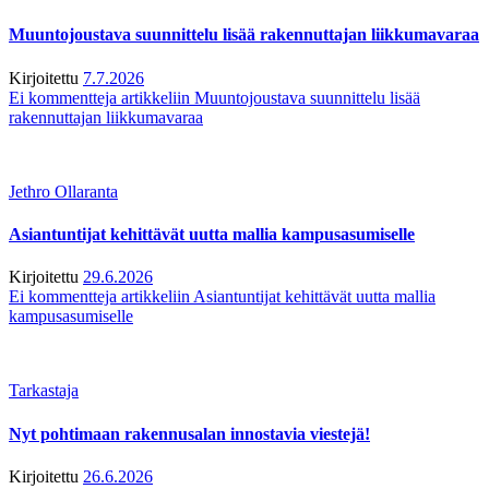
Muuntojoustava suunnittelu lisää rakennuttajan liikkumavaraa
Kirjoitettu
7.7.2026
Ei kommentteja
artikkeliin Muuntojoustava suunnittelu lisää
rakennuttajan liikkumavaraa
Jethro Ollaranta
Asiantuntijat kehittävät uutta mallia kampusasumiselle
Kirjoitettu
29.6.2026
Ei kommentteja
artikkeliin Asiantuntijat kehittävät uutta mallia
kampusasumiselle
Tarkastaja
Nyt pohtimaan rakennusalan innostavia viestejä!
Kirjoitettu
26.6.2026