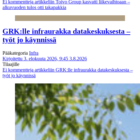
Ei kommentteja
artikkeliin Toivo Group kasvatti liikevaihtoaan –
alkuvuoden tulos otti takapakkia
GRK:lle infraurakka datakeskuksesta –
työt jo käynnissä
Pääkategoria
Infra
Kirjoitettu 3. elokuuta 2026, 9:45
3.8.2026
Tilaajille
Ei kommentteja
artikkeliin GRK:lle infraurakka datakeskuksesta –
työt jo käynnissä