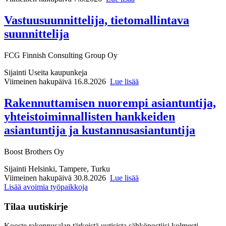
Vastuusuunnittelija, tietomallintava
suunnittelija
FCG Finnish Consulting Group Oy
Sijainti
Useita kaupunkeja
Viimeinen hakupäivä 16.8.2026
Lue lisää
Rakennuttamisen nuorempi asiantuntija,
yhteistoiminnallisten hankkeiden
asiantuntija ja kustannusasiantuntija
Boost Brothers Oy
Sijainti
Helsinki, Tampere, Turku
Viimeinen hakupäivä 30.8.2026
Lue lisää
Lisää avoimia työpaikkoja
Tilaa uutiskirje
Kooste rakennusalan tärkeistä uutisista sähköpostiisi kolmesti