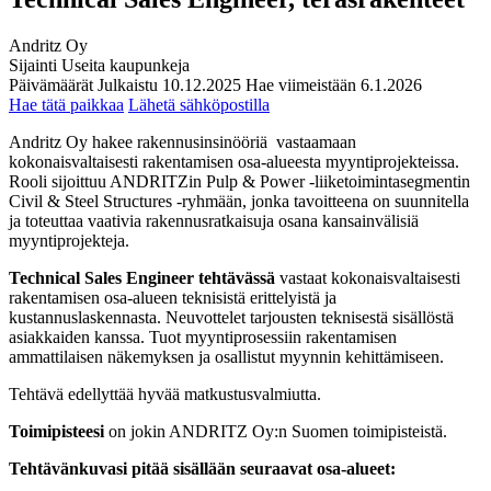
Andritz Oy
Sijainti
Useita kaupunkeja
Päivämäärät
Julkaistu
10.12.2025
Hae viimeistään
6.1.2026
Hae tätä paikkaa
Lähetä sähköpostilla
Andritz Oy hakee rakennusinsinööriä vastaamaan
kokonaisvaltaisesti rakentamisen osa-alueesta myyntiprojekteissa.
Rooli sijoittuu ANDRITZin Pulp & Power -liiketoimintasegmentin
Civil & Steel Structures -ryhmään, jonka tavoitteena on suunnitella
ja toteuttaa vaativia rakennusratkaisuja osana kansainvälisiä
myyntiprojekteja.
Technical Sales Engineer tehtävässä
vastaat kokonaisvaltaisesti
rakentamisen osa-alueen teknisistä erittelyistä ja
kustannuslaskennasta. Neuvottelet tarjousten teknisestä sisällöstä
asiakkaiden kanssa. Tuot myyntiprosessiin rakentamisen
ammattilaisen näkemyksen ja osallistut myynnin kehittämiseen.
Tehtävä edellyttää hyvää matkustusvalmiutta.
Toimipisteesi
on jokin ANDRITZ Oy:n Suomen toimipisteistä.
Tehtävänkuvasi pitää sisällään seuraavat osa-alueet: