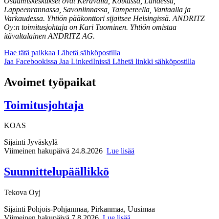
Osaamiskeskukset ovat Keravalla, Kotkassa, Lahdessa,
Lappeenrannassa, Savonlinnassa, Tampereella, Vantaalla ja
Varkaudessa. Yhtiön pääkonttori sijaitsee Helsingissä. ANDRITZ
Oy:n toimitusjohtaja on Kari Tuominen. Yhtiön omistaa
itävaltalainen ANDRITZ AG.
Hae tätä paikkaa
Lähetä sähköpostilla
Jaa Facebookissa
Jaa LinkedInissä
Lähetä linkki sähköpostilla
Avoimet työpaikat
Toimitusjohtaja
KOAS
Sijainti
Jyväskylä
Viimeinen hakupäivä 24.8.2026
Lue lisää
Suunnittelupäällikkö
Tekova Oyj
Sijainti
Pohjois-Pohjanmaa, Pirkanmaa, Uusimaa
Viimeinen hakupäivä 7.8.2026
Lue lisää