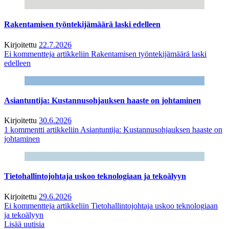
Rakentamisen työntekijämäärä laski edelleen
Kirjoitettu
22.7.2026
Ei kommentteja
artikkeliin Rakentamisen työntekijämäärä laski
edelleen
Asiantuntija: Kustannusohjauksen haaste on johtaminen
Kirjoitettu
30.6.2026
1 kommentti
artikkeliin Asiantuntija: Kustannusohjauksen haaste on
johtaminen
Tietohallintojohtaja uskoo teknologiaan ja tekoälyyn
Kirjoitettu
29.6.2026
Ei kommentteja
artikkeliin Tietohallintojohtaja uskoo teknologiaan
ja tekoälyyn
Lisää uutisia