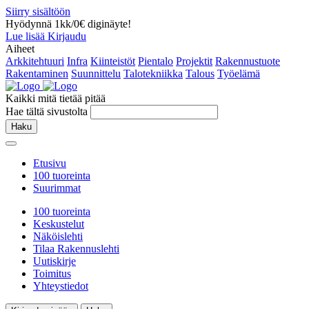
Siirry sisältöön
Hyödynnä 1kk/0€ diginäyte!
Lue lisää
Kirjaudu
Aiheet
Arkkitehtuuri
Infra
Kiinteistöt
Pientalo
Projektit
Rakennustuote
Rakentaminen
Suunnittelu
Talotekniikka
Talous
Työelämä
Kaikki mitä tietää pitää
Hae tältä sivustolta
Haku
Etusivu
100 tuoreinta
Suurimmat
100 tuoreinta
Keskustelut
Näköislehti
Tilaa Rakennuslehti
Uutiskirje
Toimitus
Yhteystiedot