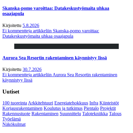
Skanska-pomo varoittaa: Datakeskustyömaita uhkaa
osaajapula
Kirjoitettu
5.8.2026
Ei kommentteja
artikkeliin Skanska-pomo varoittaa:
Datakeskustyömaita uhkaa osaajapula
Aurora Sea Resortin rakentaminen käynnistyy Iissä
Kirjoitettu
30.7.2026
Ei kommentteja
artikkeliin Aurora Sea Resortin rakentaminen
käynnistyy Iissä
Uutiset
100 tuoreinta
Arkkitehtuuri
Energiatehokkuus
Infra
Kiinteistöt
Korjausrakentaminen
Koulutus ja tutkimus
Pientalo
Projektit
Rakennustuote
Rakentaminen
Suunnittelu
Talotekniikka
Talous
Työelämä
Näkökulmat