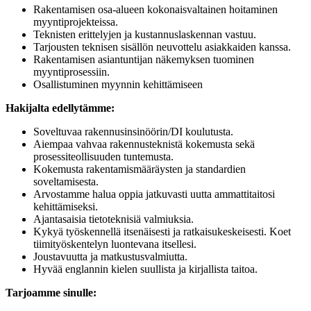
Rakentamisen osa-alueen kokonaisvaltainen hoitaminen
myyntiprojekteissa.
Teknisten erittelyjen ja kustannuslaskennan vastuu.
Tarjousten teknisen sisällön neuvottelu asiakkaiden kanssa.
Rakentamisen asiantuntijan näkemyksen tuominen
myyntiprosessiin.
Osallistuminen myynnin kehittämiseen
Hakijalta edellytämme:
Soveltuvaa rakennusinsinöörin/DI koulutusta.
Aiempaa vahvaa rakennusteknistä kokemusta sekä
prosessiteollisuuden tuntemusta.
Kokemusta rakentamismääräysten ja standardien
soveltamisesta.
Arvostamme halua oppia jatkuvasti uutta ammattitaitosi
kehittämiseksi.
Ajantasaisia tietoteknisiä valmiuksia.
Kykyä työskennellä itsenäisesti ja ratkaisukeskeisesti. Koet
tiimityöskentelyn luontevana itsellesi.
Joustavuutta ja matkustusvalmiutta.
Hyvää englannin kielen suullista ja kirjallista taitoa.
Tarjoamme sinulle: