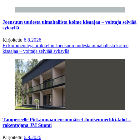
Joensuun uudesta uimahallista kolme kisaajaa – voittaja selviää
syksyllä
Kirjoitettu
6.8.2026
Ei kommentteja
artikkeliin Joensuun uudesta uimahallista kolme
kisaajaa – voittaja selviää syksyllä
Tampereelle Pirkanmaan ensimmäiset Joutsenmerkki-talot –
rakentajana JM Suomi
Kirjoitettu
6.8.2026