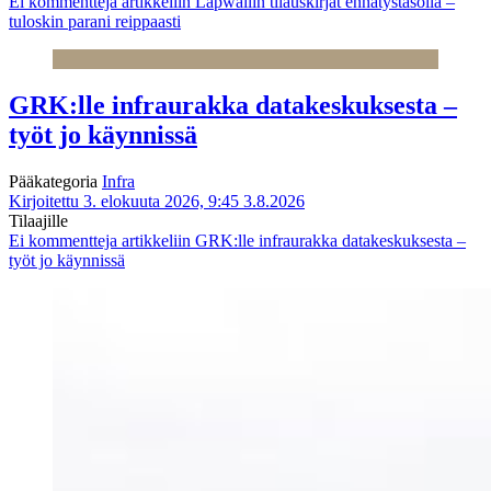
Ei kommentteja
artikkeliin Lapwallin tilauskirjat ennätystasolla –
tuloskin parani reippaasti
GRK:lle infraurakka datakeskuksesta –
työt jo käynnissä
Pääkategoria
Infra
Kirjoitettu 3. elokuuta 2026, 9:45
3.8.2026
Tilaajille
Ei kommentteja
artikkeliin GRK:lle infraurakka datakeskuksesta –
työt jo käynnissä