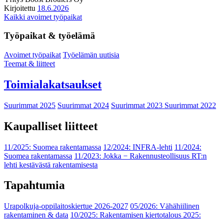
Kirjoitettu
18.6.2026
Kaikki avoimet työpaikat
Työpaikat & työelämä
Avoimet työpaikat
Työelämän uutisia
Teemat & liitteet
Toimialakatsaukset
Suurimmat 2025
Suurimmat 2024
Suurimmat 2023
Suurimmat 2022
Kaupalliset liitteet
11/2025: Suomea rakentamassa
12/2024: INFRA-lehti
11/2024:
Suomea rakentamassa
11/2023: Jokka − Rakennusteollisuus RT:n
lehti kestävästä rakentamisesta
Tapahtumia
Urapolkuja-oppilaitoskiertue 2026-2027
05/2026: Vähähiilinen
rakentaminen & data
10/2025: Rakentamisen kiertotalous 2025: