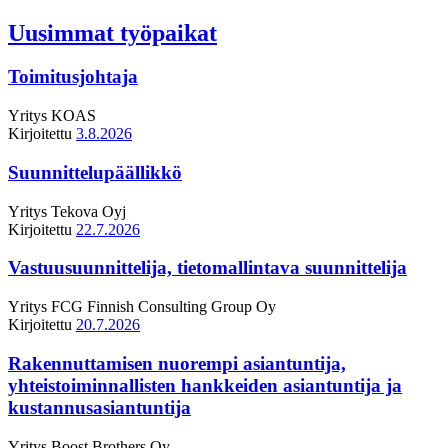
Uusimmat työpaikat
Toimitusjohtaja
Yritys
KOAS
Kirjoitettu
3.8.2026
Suunnittelupäällikkö
Yritys
Tekova Oyj
Kirjoitettu
22.7.2026
Vastuusuunnittelija, tietomallintava suunnittelija
Yritys
FCG Finnish Consulting Group Oy
Kirjoitettu
20.7.2026
Rakennuttamisen nuorempi asiantuntija,
yhteistoiminnallisten hankkeiden asiantuntija ja
kustannusasiantuntija
Yritys
Boost Brothers Oy