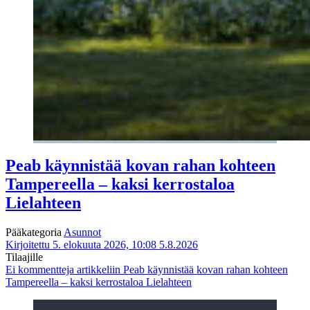
Peab käynnistää kovan rahan kohteen
Tampereella – kaksi kerrostaloa
Lielahteen
Pääkategoria
Asunnot
Kirjoitettu 5. elokuuta 2026, 10:08
5.8.2026
Tilaajille
Ei kommentteja
artikkeliin Peab käynnistää kovan rahan kohteen
Tampereella – kaksi kerrostaloa Lielahteen