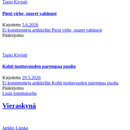
Tapio Kivistö
Pieni virhe, suuret vahingot
Kirjoitettu
5.6.2026
Ei kommentteja
artikkeliin Pieni virhe, suuret vahingot
Pääkirjoitus
Tapio Kivistö
Kohti tuottavuuden parempaa puolta
Kirjoitettu
29.5.2026
Ei kommentteja
artikkeliin Kohti tuottavuuden parempaa puolta
Pääkirjoitus
Lisää toimitukselta
Vieraskynä
Jarkko Liuska