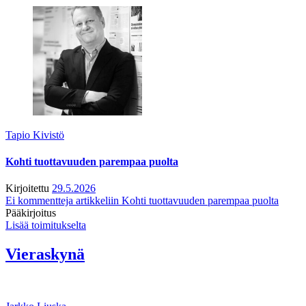
Tapio Kivistö
Kohti tuottavuuden parempaa puolta
Kirjoitettu
29.5.2026
Ei kommentteja
artikkeliin Kohti tuottavuuden parempaa puolta
Pääkirjoitus
Lisää toimitukselta
Vieraskynä