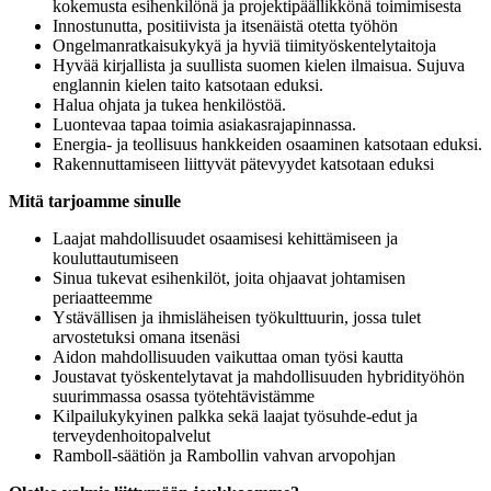
kokemusta esihenkilönä ja projektipäällikkönä toimimisesta
Innostunutta, positiivista ja itsenäistä otetta työhön
Ongelmanratkaisukykyä ja hyviä tiimityöskentelytaitoja
Hyvää kirjallista ja suullista suomen kielen ilmaisua. Sujuva
englannin kielen taito katsotaan eduksi.
Halua ohjata ja tukea henkilöstöä.
Luontevaa tapaa toimia asiakasrajapinnassa.
Energia- ja teollisuus hankkeiden osaaminen katsotaan eduksi.
Rakennuttamiseen liittyvät pätevyydet katsotaan eduksi
Mitä tarjoamme sinulle
Laajat mahdollisuudet osaamisesi kehittämiseen ja
kouluttautumiseen
Sinua tukevat esihenkilöt, joita ohjaavat johtamisen
periaatteemme
Ystävällisen ja ihmisläheisen työkulttuurin, jossa tulet
arvostetuksi omana itsenäsi
Aidon mahdollisuuden vaikuttaa oman työsi kautta
Joustavat työskentelytavat ja mahdollisuuden hybridityöhön
suurimmassa osassa työtehtävistämme
Kilpailukykyinen palkka sekä laajat työsuhde-edut ja
terveydenhoitopalvelut
Ramboll-säätiön ja Rambollin vahvan arvopohjan