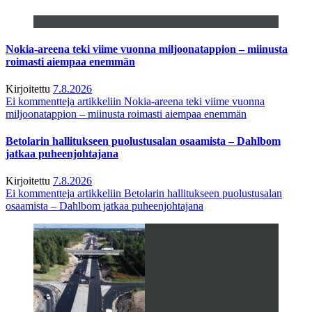
Nokia-areena teki viime vuonna miljoonatappion – miinusta
roimasti aiempaa enemmän
Kirjoitettu
7.8.2026
Ei kommentteja
artikkeliin Nokia-areena teki viime vuonna
miljoonatappion – miinusta roimasti aiempaa enemmän
Betolarin hallitukseen puolustusalan osaamista – Dahlbom
jatkaa puheenjohtajana
Kirjoitettu
7.8.2026
Ei kommentteja
artikkeliin Betolarin hallitukseen puolustusalan
osaamista – Dahlbom jatkaa puheenjohtajana