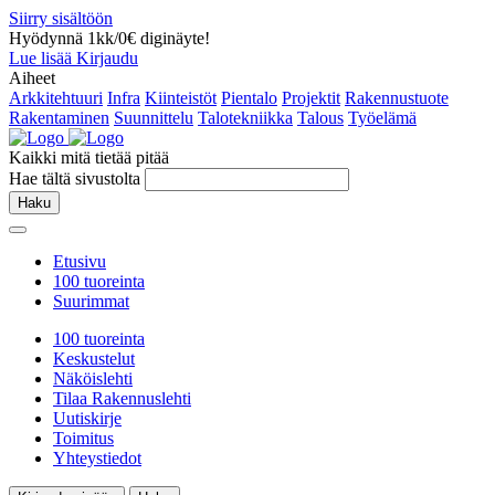
Siirry sisältöön
Hyödynnä 1kk/0€ diginäyte!
Lue lisää
Kirjaudu
Aiheet
Arkkitehtuuri
Infra
Kiinteistöt
Pientalo
Projektit
Rakennustuote
Rakentaminen
Suunnittelu
Talotekniikka
Talous
Työelämä
Kaikki mitä tietää pitää
Hae tältä sivustolta
Haku
Etusivu
100 tuoreinta
Suurimmat
100 tuoreinta
Keskustelut
Näköislehti
Tilaa Rakennuslehti
Uutiskirje
Toimitus
Yhteystiedot