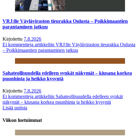
VRJ:lle Väyläviraston tieurakka Oulusta – Poikkimaantien
parantaminen jatkuu
Kirjoitettu
7.8.2026
Ei kommentteja
artikkeliin VRJ:lle Väyläviraston tieurakka Oulusta
– Poikkimaantien parantaminen jatkuu
Sahateollisuudella edelleen synkät näkymät – kiusana korkea
puunhinta ja heikko kysyntä
Kirjoitettu
7.8.2026
Ei kommentteja
artikkeliin Sahateollisuudella edelleen synkät
näkymät – kiusana korkea puunhinta ja heikko kysyntä
Lisää uutisia
Viikon luetuimmat