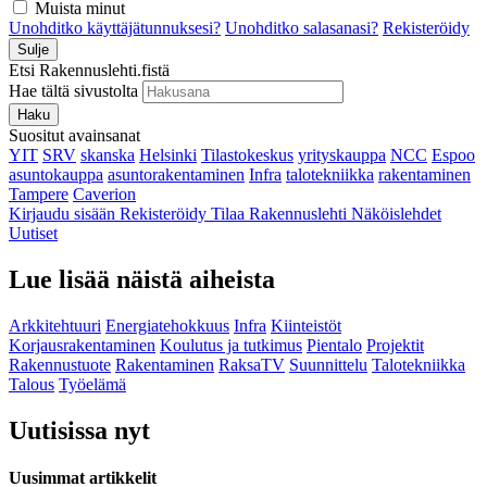
Muista minut
Unohditko käyttäjätunnuksesi?
Unohditko salasanasi?
Rekisteröidy
Sulje
Etsi Rakennuslehti.fistä
Hae tältä sivustolta
Haku
Suositut avainsanat
YIT
SRV
skanska
Helsinki
Tilastokeskus
yrityskauppa
NCC
Espoo
asuntokauppa
asuntorakentaminen
Infra
talotekniikka
rakentaminen
Tampere
Caverion
Kirjaudu sisään
Rekisteröidy
Tilaa Rakennuslehti
Näköislehdet
Uutiset
Lue lisää näistä aiheista
Arkkitehtuuri
Energiatehokkuus
Infra
Kiinteistöt
Korjausrakentaminen
Koulutus ja tutkimus
Pientalo
Projektit
Rakennustuote
Rakentaminen
RaksaTV
Suunnittelu
Talotekniikka
Talous
Työelämä
Uutisissa nyt
Uusimmat artikkelit