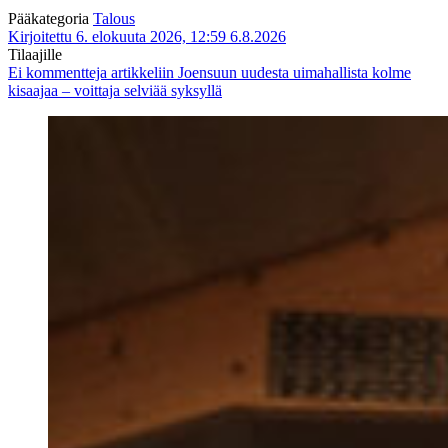
Pääkategoria
Talous
Kirjoitettu 6. elokuuta 2026, 12:59
6.8.2026
Tilaajille
Ei kommentteja
artikkeliin Joensuun uudesta uimahallista kolme
kisaajaa – voittaja selviää syksyllä