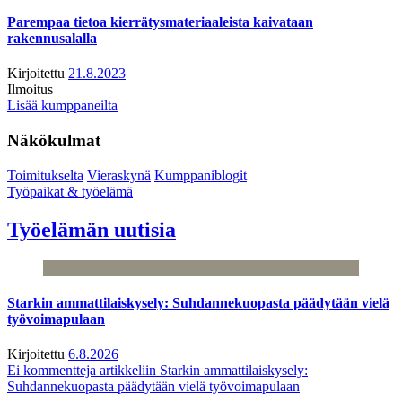
Parempaa tietoa kierrätysmateriaaleista kaivataan
rakennusalalla
Kirjoitettu
21.8.2023
Ilmoitus
Lisää kumppaneilta
Näkökulmat
Toimitukselta
Vieraskynä
Kumppaniblogit
Työpaikat & työelämä
Työelämän uutisia
Starkin ammattilaiskysely: Suhdannekuopasta päädytään vielä
työvoimapulaan
Kirjoitettu
6.8.2026
Ei kommentteja
artikkeliin Starkin ammattilaiskysely:
Suhdannekuopasta päädytään vielä työvoimapulaan