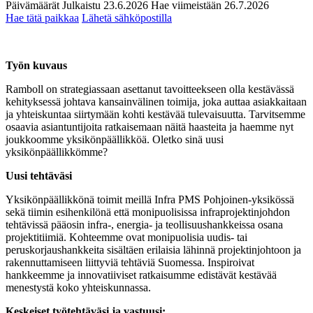
Päivämäärät
Julkaistu
23.6.2026
Hae viimeistään
26.7.2026
Hae tätä paikkaa
Lähetä sähköpostilla
Työn kuvaus
Ramboll on strategiassaan asettanut tavoitteekseen olla kestävässä
kehityksessä johtava kansainvälinen toimija, joka auttaa asiakkaitaan
ja yhteiskuntaa siirtymään kohti kestävää tulevaisuutta. Tarvitsemme
osaavia asiantuntijoita ratkaisemaan näitä haasteita ja haemme nyt
joukkoomme yksikönpäällikköä. Oletko sinä uusi
yksikönpäällikkömme?
Uusi tehtäväsi
Yksikönpäällikkönä toimit meillä Infra PMS Pohjoinen-yksikössä
sekä tiimin esihenkilönä että monipuolisissa infraprojektinjohdon
tehtävissä pääosin infra-, energia- ja teollisuushankkeissa osana
projektitiimiä. Kohteemme ovat monipuolisia uudis- tai
peruskorjaushankkeita sisältäen erilaisia lähinnä projektinjohtoon ja
rakennuttamiseen liittyviä tehtäviä Suomessa. Inspiroivat
hankkeemme ja innovatiiviset ratkaisumme edistävät kestävää
menestystä koko yhteiskunnassa.
Keskeiset työtehtäväsi ja vastuusi: