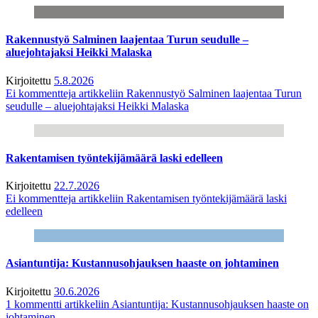
Rakennustyö Salminen laajentaa Turun seudulle –
aluejohtajaksi Heikki Malaska
Kirjoitettu
5.8.2026
Ei kommentteja
artikkeliin Rakennustyö Salminen laajentaa Turun
seudulle – aluejohtajaksi Heikki Malaska
Rakentamisen työntekijämäärä laski edelleen
Kirjoitettu
22.7.2026
Ei kommentteja
artikkeliin Rakentamisen työntekijämäärä laski
edelleen
Asiantuntija: Kustannusohjauksen haaste on johtaminen
Kirjoitettu
30.6.2026
1 kommentti
artikkeliin Asiantuntija: Kustannusohjauksen haaste on
johtaminen