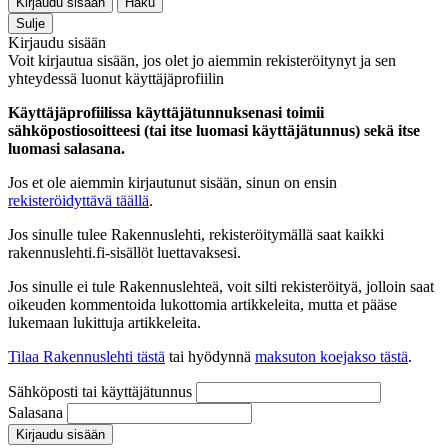
Kirjaudu sisään
Haku
Sulje
Kirjaudu sisään
Voit kirjautua sisään, jos olet jo aiemmin rekisteröitynyt ja sen
yhteydessä luonut käyttäjäprofiilin
Käyttäjäprofiilissa käyttäjätunnuksenasi toimii
sähköpostiosoitteesi (tai itse luomasi käyttäjätunnus) sekä itse
luomasi salasana.
Jos et ole aiemmin kirjautunut sisään, sinun on ensin
rekisteröidyttävä täällä
.
Jos sinulle tulee Rakennuslehti, rekisteröitymällä saat kaikki
rakennuslehti.fi-sisällöt luettavaksesi.
Jos sinulle ei tule Rakennuslehteä, voit silti rekisteröityä, jolloin saat
oikeuden kommentoida lukottomia artikkeleita, mutta et pääse
lukemaan lukittuja artikkeleita.
Tilaa Rakennuslehti tästä
tai hyödynnä
maksuton koejakso tästä
.
Sähköposti tai käyttäjätunnus
Salasana
Kirjaudu sisään