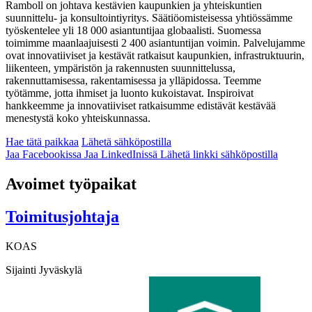
Ramboll on johtava kestävien kaupunkien ja yhteiskuntien
suunnittelu- ja konsultointiyritys. Säätiöomisteisessa yhtiössämme
työskentelee yli 18 000 asiantuntijaa globaalisti. Suomessa
toimimme maanlaajuisesti 2 400 asiantuntijan voimin. Palvelujamme
ovat innovatiiviset ja kestävät ratkaisut kaupunkien, infrastruktuurin,
liikenteen, ympäristön ja rakennusten suunnittelussa,
rakennuttamisessa, rakentamisessa ja ylläpidossa. Teemme
työtämme, jotta ihmiset ja luonto kukoistavat. Inspiroivat
hankkeemme ja innovatiiviset ratkaisumme edistävät kestävää
menestystä koko yhteiskunnassa.
Hae tätä paikkaa
Lähetä sähköpostilla
Jaa Facebookissa
Jaa LinkedInissä
Lähetä linkki sähköpostilla
Avoimet työpaikat
Toimitusjohtaja
KOAS
Sijainti
Jyväskylä