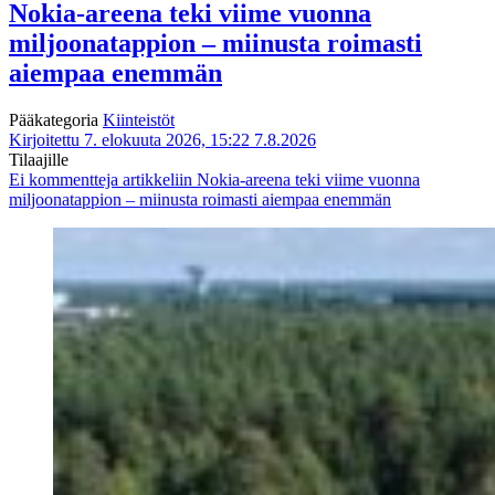
Nokia-areena teki viime vuonna
miljoonatappion – miinusta roimasti
aiempaa enemmän
Pääkategoria
Kiinteistöt
Kirjoitettu 7. elokuuta 2026, 15:22
7.8.2026
Tilaajille
Ei kommentteja
artikkeliin Nokia-areena teki viime vuonna
miljoonatappion – miinusta roimasti aiempaa enemmän