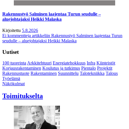
Rakennustyö Salminen laajentaa Turun seudulle –
aluejohtajaksi Heikki Malaska
Kirjoitettu
5.8.2026
Ei kommentteja
artikkeliin Rakennustyö Salminen laajentaa Turun
seudulle – aluejohtajaksi Heikki Malaska
Uutiset
100 tuoreinta
Arkkitehtuuri
Energiatehokkuus
Infra
Kiinteistöt
Korjausrakentaminen
Koulutus ja tutkimus
Pientalo
Projektit
Rakennustuote
Rakentaminen
Suunnittelu
Talotekniikka
Talous
Työelämä
Näkökulmat
Toimitukselta