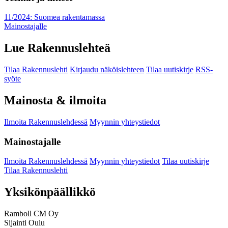
11/2024: Suomea rakentamassa
Mainostajalle
Lue Rakennuslehteä
Tilaa Rakennuslehti
Kirjaudu näköislehteen
Tilaa uutiskirje
RSS-
syöte
Mainosta & ilmoita
Ilmoita Rakennuslehdessä
Myynnin yhteystiedot
Mainostajalle
Ilmoita Rakennuslehdessä
Myynnin yhteystiedot
Tilaa uutiskirje
Tilaa Rakennuslehti
Yksikönpäällikkö
Ramboll CM Oy
Sijainti
Oulu