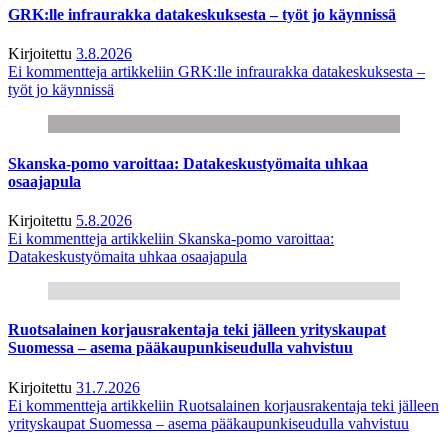
GRK:lle infraurakka datakeskuksesta – työt jo käynnissä
Kirjoitettu
3.8.2026
Ei kommentteja
artikkeliin GRK:lle infraurakka datakeskuksesta –
työt jo käynnissä
Skanska-pomo varoittaa: Datakeskustyömaita uhkaa
osaajapula
Kirjoitettu
5.8.2026
Ei kommentteja
artikkeliin Skanska-pomo varoittaa:
Datakeskustyömaita uhkaa osaajapula
Ruotsalainen korjausrakentaja teki jälleen yrityskaupat
Suomessa – asema pääkaupunkiseudulla vahvistuu
Kirjoitettu
31.7.2026
Ei kommentteja
artikkeliin Ruotsalainen korjausrakentaja teki jälleen
yrityskaupat Suomessa – asema pääkaupunkiseudulla vahvistuu