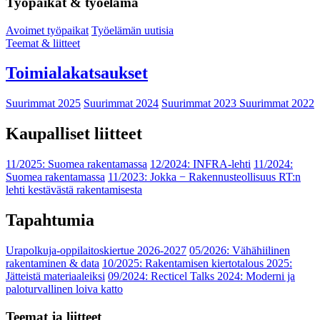
Työpaikat & työelämä
Avoimet työpaikat
Työelämän uutisia
Teemat & liitteet
Toimialakatsaukset
Suurimmat 2025
Suurimmat 2024
Suurimmat 2023
Suurimmat 2022
Kaupalliset liitteet
11/2025: Suomea rakentamassa
12/2024: INFRA-lehti
11/2024:
Suomea rakentamassa
11/2023: Jokka − Rakennusteollisuus RT:n
lehti kestävästä rakentamisesta
Tapahtumia
Urapolkuja-oppilaitoskiertue 2026-2027
05/2026: Vähähiilinen
rakentaminen & data
10/2025: Rakentamisen kiertotalous 2025:
Jätteistä materiaaleiksi
09/2024: Recticel Talks 2024: Moderni ja
paloturvallinen loiva katto
Teemat ja liitteet