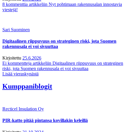
8 kommenttia
artikkeliin Nyt pohtimaan rakennusalan innostavia
viestejä!
Sari Suominen
Digitaalinen riippuvuus on strateginen riski, jota Suomen
rakennusala ei voi sivuuttaa
Kirjoitettu
25.6.2026
Ei kommentteja
artikkeliin Digitaalinen riippuvuus on strateginen
riski, jota Suomen rakennusala ei voi sivuuttaa
Lisää vieraskynästä
Kumppaniblogit
Recticel Insulation Oy
PIR-katto pitää pintansa kovillakin keleillä