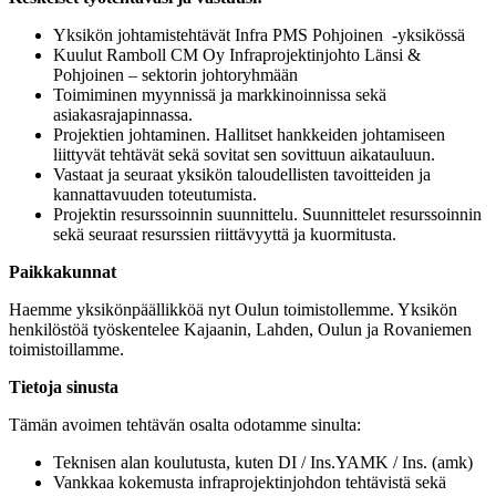
Yksikön johtamistehtävät Infra PMS Pohjoinen -yksikössä
Kuulut Ramboll CM Oy Infraprojektinjohto Länsi &
Pohjoinen – sektorin johtoryhmään
Toimiminen myynnissä ja markkinoinnissa sekä
asiakasrajapinnassa.
Projektien johtaminen. Hallitset hankkeiden johtamiseen
liittyvät tehtävät sekä sovitat sen sovittuun aikatauluun.
Vastaat ja seuraat yksikön taloudellisten tavoitteiden ja
kannattavuuden toteutumista.
Projektin resurssoinnin suunnittelu. Suunnittelet resurssoinnin
sekä seuraat resurssien riittävyyttä ja kuormitusta.
Paikkakunnat
Haemme yksikönpäällikköä nyt Oulun toimistollemme. Yksikön
henkilöstöä työskentelee Kajaanin, Lahden, Oulun ja Rovaniemen
toimistoillamme.
Tietoja sinusta
Tämän avoimen tehtävän osalta odotamme sinulta:
Teknisen alan koulutusta, kuten DI / Ins.YAMK / Ins. (amk)
Vankkaa kokemusta infraprojektinjohdon tehtävistä sekä