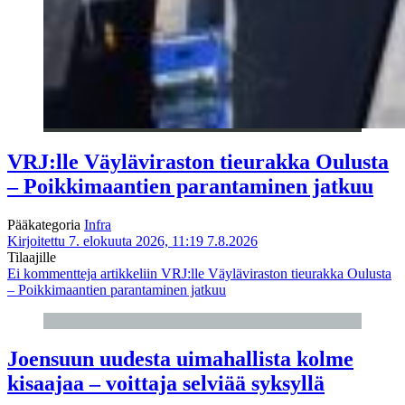
VRJ:lle Väyläviraston tieurakka Oulusta
– Poikkimaantien parantaminen jatkuu
Pääkategoria
Infra
Kirjoitettu 7. elokuuta 2026, 11:19
7.8.2026
Tilaajille
Ei kommentteja
artikkeliin VRJ:lle Väyläviraston tieurakka Oulusta
– Poikkimaantien parantaminen jatkuu
Joensuun uudesta uimahallista kolme
kisaajaa – voittaja selviää syksyllä