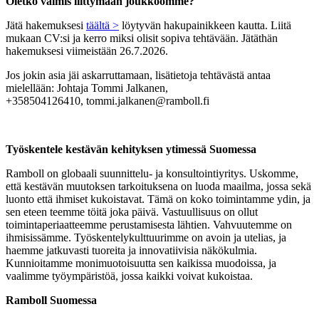
Oletko valmis liittymään joukkoomme?
Jätä hakemuksesi
täältä >
löytyvän hakupainikkeen kautta. Liitä
mukaan CV:si ja kerro miksi olisit sopiva tehtävään. Jätäthän
hakemuksesi viimeistään 26.7.2026.
Jos jokin asia jäi askarruttamaan, lisätietoja tehtävästä antaa
mielellään: Johtaja Tommi Jalkanen,
+358504126410, tommi.jalkanen@ramboll.fi
Työskentele kestävän kehityksen ytimessä Suomessa
Ramboll on globaali suunnittelu- ja konsultointiyritys. Uskomme,
että kestävän muutoksen tarkoituksena on luoda maailma, jossa sekä
luonto että ihmiset kukoistavat. Tämä on koko toimintamme ydin, ja
sen eteen teemme töitä joka päivä. Vastuullisuus on ollut
toimintaperiaatteemme perustamisesta lähtien. Vahvuutemme on
ihmisissämme. Työskentelykulttuurimme on avoin ja utelias, ja
haemme jatkuvasti tuoreita ja innovatiivisia näkökulmia.
Kunnioitamme monimuotoisuutta sen kaikissa muodoissa, ja
vaalimme työympäristöä, jossa kaikki voivat kukoistaa.
Ramboll Suomessa