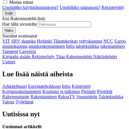
Muista minut
Unohditko käyttäjätunnuksesi?
Unohditko salasanasi?
Rekisteröidy
Sulje
Etsi Rakennuslehti.fistä
Hae tältä sivustolta
Haku
Suositut avainsanat
YIT
SRV
skanska
Helsinki
Tilastokeskus
yrityskauppa
NCC
Espoo
asuntokauppa
asuntorakentaminen
Infra
talotekniikka
rakentaminen
Tampere
Caverion
Kirjaudu sisään
Rekisteröidy
Tilaa Rakennuslehti
Näköislehdet
Uutiset
Lue lisää näistä aiheista
Arkkitehtuuri
Energiatehokkuus
Infra
Kiinteistöt
Korjausrakentaminen
Koulutus ja tutkimus
Pientalo
Projektit
Rakennustuote
Rakentaminen
RaksaTV
Suunnittelu
Talotekniikka
Talous
Työelämä
Uutisissa nyt
Uusimmat artikkelit