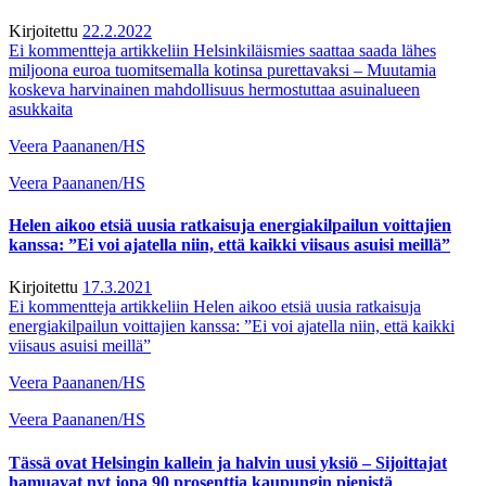
Kirjoitettu
22.2.2022
Ei kommentteja
artikkeliin Helsinkiläismies saattaa saada lähes
miljoona euroa tuomitsemalla kotinsa purettavaksi – Muutamia
koskeva harvinainen mahdollisuus hermostuttaa asuinalueen
asukkaita
Veera Paananen/HS
Veera Paananen/HS
Helen aikoo etsiä uusia ratkaisuja energia­kilpailun voittajien
kanssa: ”Ei voi ajatella niin, että kaikki viisaus asuisi meillä”
Kirjoitettu
17.3.2021
Ei kommentteja
artikkeliin Helen aikoo etsiä uusia ratkaisuja
energia­kilpailun voittajien kanssa: ”Ei voi ajatella niin, että kaikki
viisaus asuisi meillä”
Veera Paananen/HS
Veera Paananen/HS
Tässä ovat Helsingin kallein ja halvin uusi yksiö – Sijoittajat
hamuavat nyt jopa 90 prosenttia kaupungin pienistä