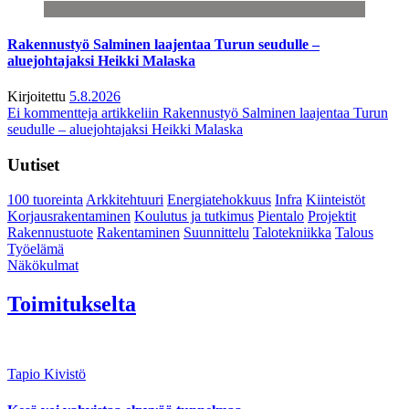
Rakennustyö Salminen laajentaa Turun seudulle –
aluejohtajaksi Heikki Malaska
Kirjoitettu
5.8.2026
Ei kommentteja
artikkeliin Rakennustyö Salminen laajentaa Turun
seudulle – aluejohtajaksi Heikki Malaska
Uutiset
100 tuoreinta
Arkkitehtuuri
Energiatehokkuus
Infra
Kiinteistöt
Korjausrakentaminen
Koulutus ja tutkimus
Pientalo
Projektit
Rakennustuote
Rakentaminen
Suunnittelu
Talotekniikka
Talous
Työelämä
Näkökulmat
Toimitukselta
Tapio Kivistö