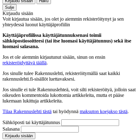
Kirjaudu sisään
Haku
Sulje
Kirjaudu sisään
Voit kirjautua sisään, jos olet jo aiemmin rekisteröitynyt ja sen
yhteydessä luonut käyttäjäprofiilin
Käyttäjäprofiilissa käyttäjätunnuksenasi toimii
sähköpostiosoitteesi (tai itse luomasi käyttäjätunnus) sekä itse
luomasi salasana.
Jos et ole aiemmin kirjautunut sisään, sinun on ensin
rekisteröidyttävä täällä
.
Jos sinulle tulee Rakennuslehti, rekisteröitymällä saat kaikki
rakennuslehti.fi-sisällöt luettavaksesi.
Jos sinulle ei tule Rakennuslehteä, voit silti rekisteröityä, jolloin saat
oikeuden kommentoida lukottomia artikkeleita, mutta et pääse
lukemaan lukittuja artikkeleita.
Tilaa Rakennuslehti tästä
tai hyödynnä
maksuton koejakso tästä
.
Sähköposti tai käyttäjätunnus
Salasana
Kirjaudu sisään