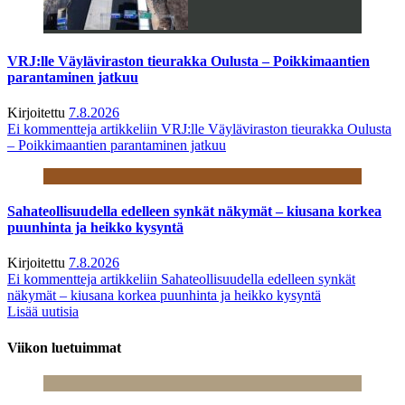
VRJ:lle Väyläviraston tieurakka Oulusta – Poikkimaantien
parantaminen jatkuu
Kirjoitettu
7.8.2026
Ei kommentteja
artikkeliin VRJ:lle Väyläviraston tieurakka Oulusta
– Poikkimaantien parantaminen jatkuu
Sahateollisuudella edelleen synkät näkymät – kiusana korkea
puunhinta ja heikko kysyntä
Kirjoitettu
7.8.2026
Ei kommentteja
artikkeliin Sahateollisuudella edelleen synkät
näkymät – kiusana korkea puunhinta ja heikko kysyntä
Lisää uutisia
Viikon luetuimmat