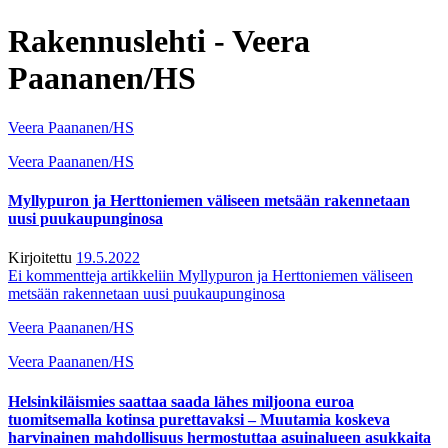
Rakennuslehti - Veera
Paananen/HS
Veera Paananen/HS
Veera Paananen/HS
Mylly­puron ja Hertto­niemen väliseen metsään rakennetaan
uusi puu­kaupungin­osa
Kirjoitettu
19.5.2022
Ei kommentteja
artikkeliin Mylly­puron ja Hertto­niemen väliseen
metsään rakennetaan uusi puu­kaupungin­osa
Veera Paananen/HS
Veera Paananen/HS
Helsinkiläismies saattaa saada lähes miljoona euroa
tuomitsemalla kotinsa purettavaksi – Muutamia koskeva
harvinainen mahdollisuus hermostuttaa asuinalueen asukkaita