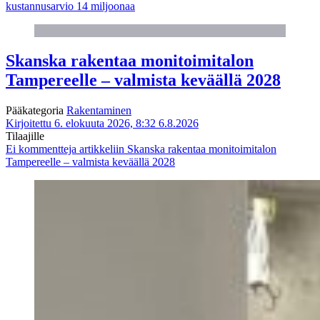
kustannusarvio 14 miljoonaa
Skanska rakentaa monitoimitalon
Tampereelle – valmista keväällä 2028
Pääkategoria
Rakentaminen
Kirjoitettu 6. elokuuta 2026, 8:32
6.8.2026
Tilaajille
Ei kommentteja
artikkeliin Skanska rakentaa monitoimitalon
Tampereelle – valmista keväällä 2028