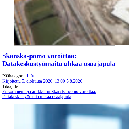
Skanska-pomo varoittaa:
Datakeskustyömaita uhkaa osaajapula
Pääkategoria
Infra
Kirjoitettu 5. elokuuta 2026, 13:00
5.8.2026
Tilaajille
Ei kommentteja
artikkeliin Skanska-pomo varoittaa:
Datakeskustyömaita uhkaa osaajapula