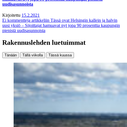
uudisasunnoista
Kirjoitettu
15.2.2021
Ei kommentteja
artikkeliin Tässä ovat Helsingin kallein ja halvin
uusi yksiö – Sijoittajat hamuavat nyt jopa 90 prosenttia kaupungin
pienistä uudisasunnoista
Rakennuslehden luetuimmat
Tänään
Tällä viikolla
Tässä kuussa