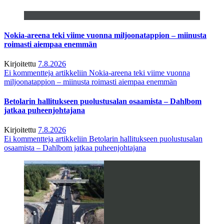
Nokia-areena teki viime vuonna miljoonatappion – miinusta
roimasti aiempaa enemmän
Kirjoitettu
7.8.2026
Ei kommentteja
artikkeliin Nokia-areena teki viime vuonna
miljoonatappion – miinusta roimasti aiempaa enemmän
Betolarin hallitukseen puolustusalan osaamista – Dahlbom
jatkaa puheenjohtajana
Kirjoitettu
7.8.2026
Ei kommentteja
artikkeliin Betolarin hallitukseen puolustusalan
osaamista – Dahlbom jatkaa puheenjohtajana