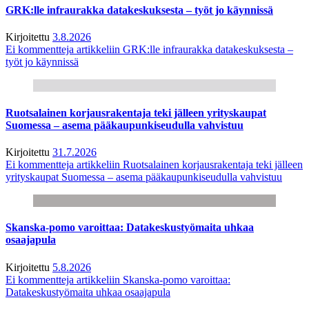
GRK:lle infraurakka datakeskuksesta – työt jo käynnissä
Kirjoitettu
3.8.2026
Ei kommentteja
artikkeliin GRK:lle infraurakka datakeskuksesta –
työt jo käynnissä
Ruotsalainen korjausrakentaja teki jälleen yrityskaupat
Suomessa – asema pääkaupunkiseudulla vahvistuu
Kirjoitettu
31.7.2026
Ei kommentteja
artikkeliin Ruotsalainen korjausrakentaja teki jälleen
yrityskaupat Suomessa – asema pääkaupunkiseudulla vahvistuu
Skanska-pomo varoittaa: Datakeskustyömaita uhkaa
osaajapula
Kirjoitettu
5.8.2026
Ei kommentteja
artikkeliin Skanska-pomo varoittaa:
Datakeskustyömaita uhkaa osaajapula