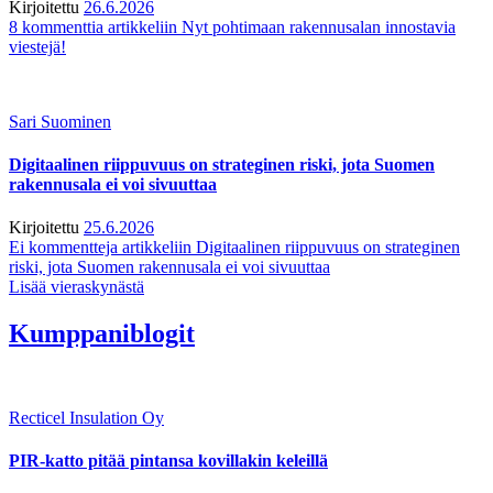
Kirjoitettu
26.6.2026
8 kommenttia
artikkeliin Nyt pohtimaan rakennusalan innostavia
viestejä!
Sari Suominen
Digitaalinen riippuvuus on strateginen riski, jota Suomen
rakennusala ei voi sivuuttaa
Kirjoitettu
25.6.2026
Ei kommentteja
artikkeliin Digitaalinen riippuvuus on strateginen
riski, jota Suomen rakennusala ei voi sivuuttaa
Lisää vieraskynästä
Kumppaniblogit
Recticel Insulation Oy
PIR-katto pitää pintansa kovillakin keleillä