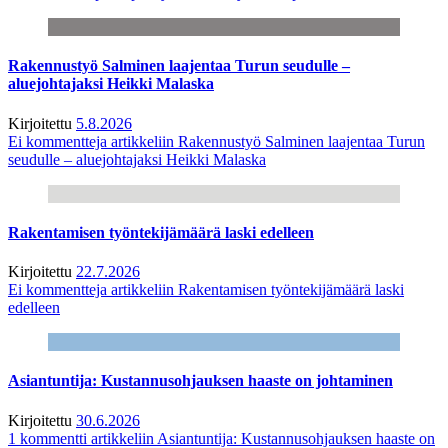
Rakennustyö Salminen laajentaa Turun seudulle –
aluejohtajaksi Heikki Malaska
Kirjoitettu
5.8.2026
Ei kommentteja
artikkeliin Rakennustyö Salminen laajentaa Turun
seudulle – aluejohtajaksi Heikki Malaska
Rakentamisen työntekijämäärä laski edelleen
Kirjoitettu
22.7.2026
Ei kommentteja
artikkeliin Rakentamisen työntekijämäärä laski
edelleen
Asiantuntija: Kustannusohjauksen haaste on johtaminen
Kirjoitettu
30.6.2026
1 kommentti
artikkeliin Asiantuntija: Kustannusohjauksen haaste on