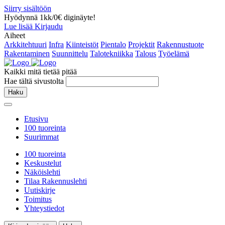
Siirry sisältöön
Hyödynnä 1kk/0€ diginäyte!
Lue lisää
Kirjaudu
Aiheet
Arkkitehtuuri
Infra
Kiinteistöt
Pientalo
Projektit
Rakennustuote
Rakentaminen
Suunnittelu
Talotekniikka
Talous
Työelämä
Kaikki mitä tietää pitää
Hae tältä sivustolta
Haku
Etusivu
100 tuoreinta
Suurimmat
100 tuoreinta
Keskustelut
Näköislehti
Tilaa Rakennuslehti
Uutiskirje
Toimitus
Yhteystiedot