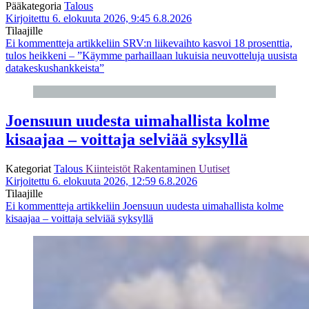
Pääkategoria
Talous
Kirjoitettu 6. elokuuta 2026, 9:45
6.8.2026
Tilaajille
Ei kommentteja
artikkeliin SRV:n liikevaihto kasvoi 18 prosenttia,
tulos heikkeni – ”Käymme parhaillaan lukuisia neuvotteluja uusista
datakeskushankkeista”
Joensuun uudesta uimahallista kolme
kisaajaa – voittaja selviää syksyllä
Kategoriat
Talous
Kiinteistöt
Rakentaminen
Uutiset
Kirjoitettu 6. elokuuta 2026, 12:59
6.8.2026
Tilaajille
Ei kommentteja
artikkeliin Joensuun uudesta uimahallista kolme
kisaajaa – voittaja selviää syksyllä