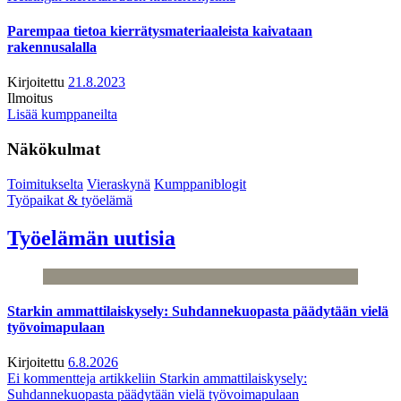
Parempaa tietoa kierrätysmateriaaleista kaivataan
rakennusalalla
Kirjoitettu
21.8.2023
Ilmoitus
Lisää kumppaneilta
Näkökulmat
Toimitukselta
Vieraskynä
Kumppaniblogit
Työpaikat & työelämä
Työelämän uutisia
Starkin ammattilaiskysely: Suhdannekuopasta päädytään vielä
työvoimapulaan
Kirjoitettu
6.8.2026
Ei kommentteja
artikkeliin Starkin ammattilaiskysely:
Suhdannekuopasta päädytään vielä työvoimapulaan