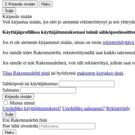
Kirjaudu sisään
Haku
Sulje
Kirjaudu sisään
Voit kirjautua sisään, jos olet jo aiemmin rekisteröitynyt ja sen yhteyde
Käyttäjäprofiilissa käyttäjätunnuksenasi toimii sähköpostiosoittees
Jos et ole aiemmin kirjautunut sisään, sinun on ensin
rekisteröidyttävä 
Jos sinulle tulee Rakennuslehti, rekisteröitymällä saat kaikki rakennusle
Jos sinulle ei tule Rakennuslehteä, voit silti rekisteröityä, jolloin sa
Tilaa Rakennuslehti tästä
tai hyödynnä
maksuton koejakso tästä
.
Sähköposti tai käyttäjätunnus
Salasana
Kirjaudu sisään
Muista minut
Unohditko käyttäjätunnuksesi?
Unohditko salasanasi?
Rekisteröidy
Sulje
Etsi Rakennuslehti.fistä
Hae tältä sivustolta
Haku