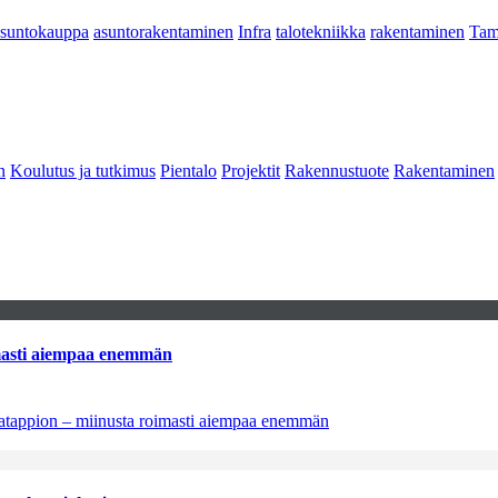
asuntokauppa
asuntorakentaminen
Infra
talotekniikka
rakentaminen
Tam
n
Koulutus ja tutkimus
Pientalo
Projektit
Rakennustuote
Rakentaminen
imasti aiempaa enemmän
natappion – miinusta roimasti aiempaa enemmän