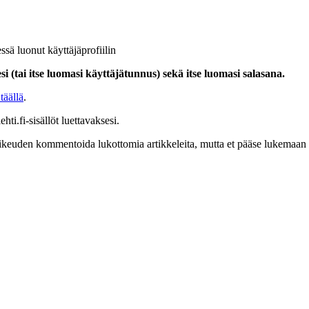
ssä luonut käyttäjäprofiilin
i (tai itse luomasi käyttäjätunnus) sekä itse luomasi salasana.
täällä
.
hti.fi-sisällöt luettavaksesi.
at oikeuden kommentoida lukottomia artikkeleita, mutta et pääse lukemaan l