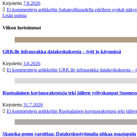
Kirjoitettu
7.8.2026
Ei kommentteja
artikkeliin Sahateollisuudella edelleen synkät näk
Lisää uutisia
Viikon luetuimmat
GRK:lle infraurakka datakeskuksesta – työt jo käynnissä
Kirjoitettu
3.8.2026
Ei kommentteja
artikkeliin GRK:lle infraurakka datakeskuksesta – t
Ruotsalainen korjausrakentaja teki jälleen yrityskaupat Suome
Kirjoitettu
31.7.2026
Ei kommentteja
artikkeliin Ruotsalainen korjausrakentaja teki jäl
Skanska-pomo varoittaa: Datakeskustyömaita uhkaa osaajapula