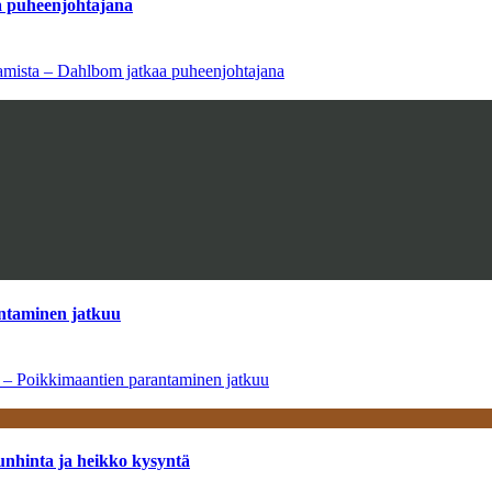
aa puheenjohtajana
saamista – Dahlbom jatkaa puheenjohtajana
antaminen jatkuu
a – Poikkimaantien parantaminen jatkuu
unhinta ja heikko kysyntä