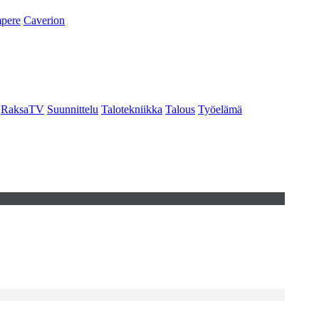
pere
Caverion
RaksaTV
Suunnittelu
Talotekniikka
Talous
Työelämä