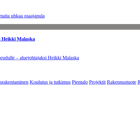
maita uhkaa osaajapula
i Heikki Malaska
eudulle – aluejohtajaksi Heikki Malaska
srakentaminen
Koulutus ja tutkimus
Pientalo
Projektit
Rakennustuote
R