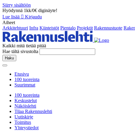
Siirry sisältöön
Hyödynnä 1kk/0€ diginäyte!
Lue lisää
Kirjaudu
Aiheet
Arkkitehtuuri
Infra
Kiinteistöt
Pientalo
Projektit
Rakennustuote
Raken
Kaikki mitä tietää pitää
Hae tältä sivustolta
Haku
Etusivu
100 tuoreinta
Suurimmat
100 tuoreinta
Keskustelut
Näköislehti
Tilaa Rakennuslehti
Uutiskirje
Toimitus
Yhteystiedot