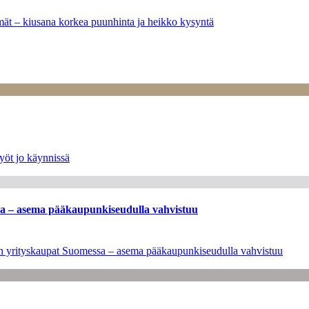
ymät – kiusana korkea puunhinta ja heikko kysyntä
yöt jo käynnissä
ssa – asema pääkaupunkiseudulla vahvistuu
leen yrityskaupat Suomessa – asema pääkaupunkiseudulla vahvistuu