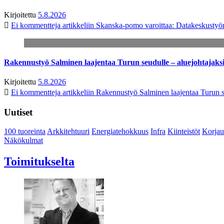
Kirjoitettu
5.8.2026
Ei kommentteja
artikkeliin Skanska-pomo varoittaa: Datakeskustyö
Rakennustyö Salminen laajentaa Turun seudulle – aluejohtajaks
Kirjoitettu
5.8.2026
Ei kommentteja
artikkeliin Rakennustyö Salminen laajentaa Turun s
Uutiset
100 tuoreinta
Arkkitehtuuri
Energiatehokkuus
Infra
Kiinteistöt
Korjau
Näkökulmat
Toimitukselta