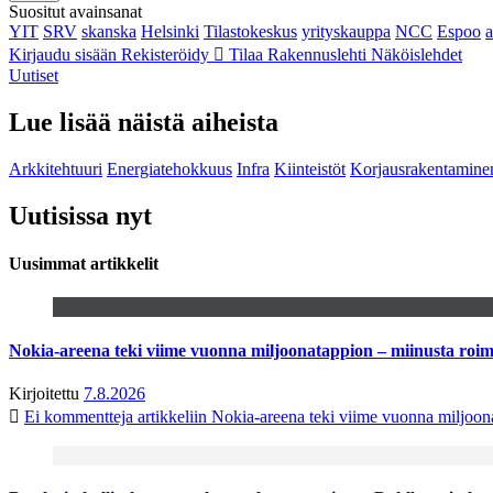
Suositut avainsanat
YIT
SRV
skanska
Helsinki
Tilastokeskus
yrityskauppa
NCC
Espoo
Kirjaudu sisään
Rekisteröidy
Tilaa Rakennuslehti
Näköislehdet
Uutiset
Lue lisää näistä aiheista
Arkkitehtuuri
Energiatehokkuus
Infra
Kiinteistöt
Korjausrakentamine
Uutisissa nyt
Uusimmat artikkelit
Nokia-areena teki viime vuonna miljoonatappion – miinusta ro
Kirjoitettu
7.8.2026
Ei kommentteja
artikkeliin Nokia-areena teki viime vuonna miljoo