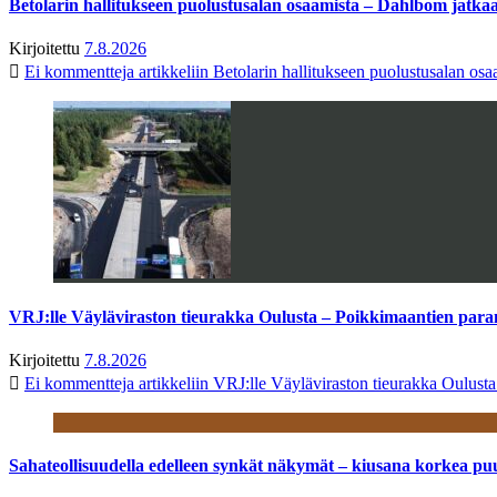
Betolarin hallitukseen puolustusalan osaamista – Dahlbom jatk
Kirjoitettu
7.8.2026
Ei kommentteja
artikkeliin Betolarin hallitukseen puolustusalan o
VRJ:lle Väyläviraston tieurakka Oulusta – Poikkimaantien par
Kirjoitettu
7.8.2026
Ei kommentteja
artikkeliin VRJ:lle Väyläviraston tieurakka Oulust
Sahateollisuudella edelleen synkät näkymät – kiusana korkea pu