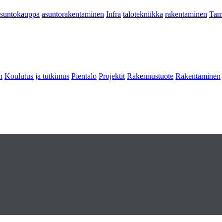
asuntokauppa
asuntorakentaminen
Infra
talotekniikka
rakentaminen
Tam
n
Koulutus ja tutkimus
Pientalo
Projektit
Rakennustuote
Rakentaminen