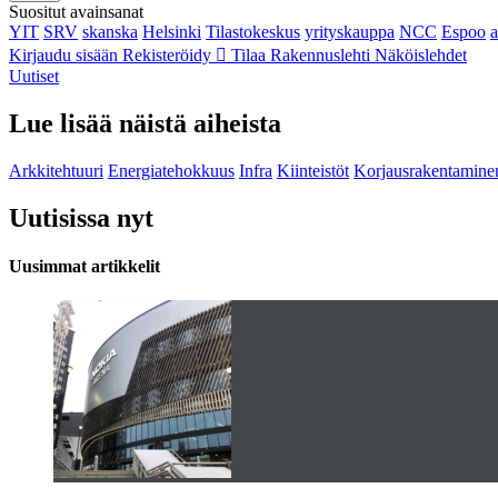
Suositut avainsanat
YIT
SRV
skanska
Helsinki
Tilastokeskus
yrityskauppa
NCC
Espoo
Kirjaudu sisään
Rekisteröidy
Tilaa Rakennuslehti
Näköislehdet
Uutiset
Lue lisää näistä aiheista
Arkkitehtuuri
Energiatehokkuus
Infra
Kiinteistöt
Korjausrakentamine
Uutisissa nyt
Uusimmat artikkelit