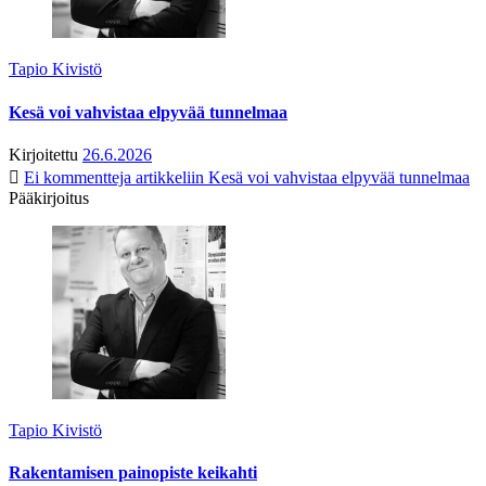
Tapio Kivistö
Kesä voi vahvistaa elpyvää tunnelmaa
Kirjoitettu
26.6.2026
Ei kommentteja
artikkeliin Kesä voi vahvistaa elpyvää tunnelmaa
Pääkirjoitus
Tapio Kivistö
Rakentamisen painopiste keikahti