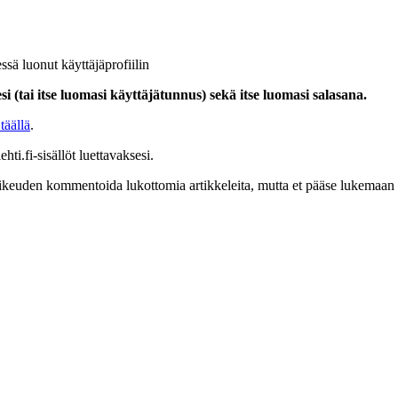
ssä luonut käyttäjäprofiilin
i (tai itse luomasi käyttäjätunnus) sekä itse luomasi salasana.
täällä
.
hti.fi-sisällöt luettavaksesi.
at oikeuden kommentoida lukottomia artikkeleita, mutta et pääse lukemaan l