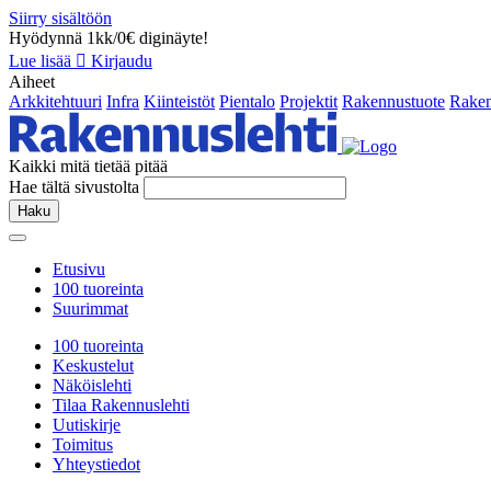
Siirry sisältöön
Hyödynnä 1kk/0€ diginäyte!
Lue lisää
Kirjaudu
Aiheet
Arkkitehtuuri
Infra
Kiinteistöt
Pientalo
Projektit
Rakennustuote
Raken
Kaikki mitä tietää pitää
Hae tältä sivustolta
Haku
Etusivu
100 tuoreinta
Suurimmat
100 tuoreinta
Keskustelut
Näköislehti
Tilaa Rakennuslehti
Uutiskirje
Toimitus
Yhteystiedot