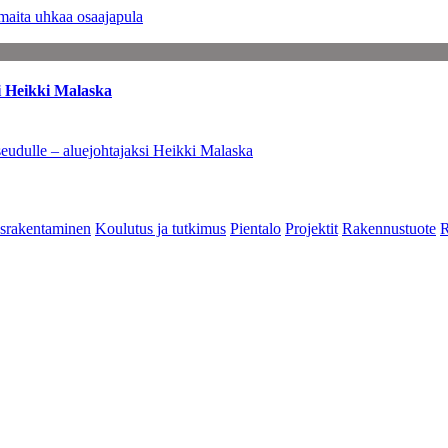
maita uhkaa osaajapula
i Heikki Malaska
eudulle – aluejohtajaksi Heikki Malaska
srakentaminen
Koulutus ja tutkimus
Pientalo
Projektit
Rakennustuote
R