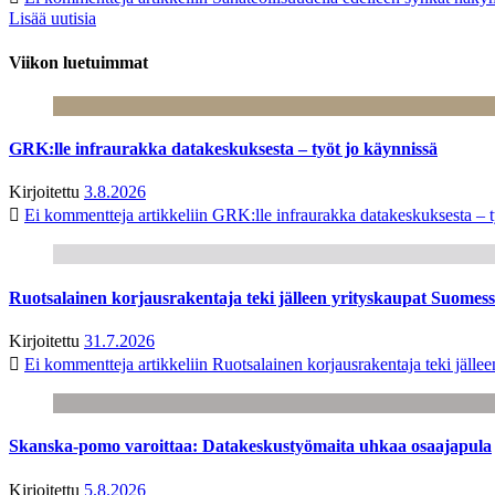
Lisää uutisia
Viikon luetuimmat
GRK:lle infraurakka datakeskuksesta – työt jo käynnissä
Kirjoitettu
3.8.2026
Ei kommentteja
artikkeliin GRK:lle infraurakka datakeskuksesta – t
Ruotsalainen korjausrakentaja teki jälleen yrityskaupat Suome
Kirjoitettu
31.7.2026
Ei kommentteja
artikkeliin Ruotsalainen korjausrakentaja teki jäl
Skanska-pomo varoittaa: Datakeskustyömaita uhkaa osaajapula
Kirjoitettu
5.8.2026