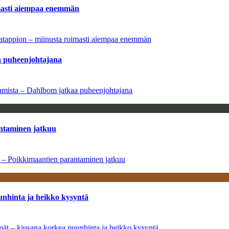
imasti aiempaa enemmän
natappion – miinusta roimasti aiempaa enemmän
aa puheenjohtajana
saamista – Dahlbom jatkaa puheenjohtajana
antaminen jatkuu
a – Poikkimaantien parantaminen jatkuu
unhinta ja heikko kysyntä
ymät – kiusana korkea puunhinta ja heikko kysyntä