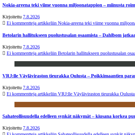
Nokia-areena teki viime vuonna miljoonatappion – miinusta ro
Kirjoitettu
7.8.2026
Ei kommentteja
artikkeliin Nokia-areena teki viime vuonna miljoo
Betolarin hallitukseen puolustusalan osaamista – Dahlbom jatk
Kirjoitettu
7.8.2026
Ei kommentteja
artikkeliin Betolarin hallitukseen puolustusalan o
VRJ:lle Väyläviraston tieurakka Oulusta – Poikkimaantien par
Kirjoitettu
7.8.2026
Ei kommentteja
artikkeliin VRJ:lle Väyläviraston tieurakka Oulust
Sahateollisuudella edelleen synkät näkymät – kiusana korkea pu
Kirjoitettu
7.8.2026
Ei kommentteja
artikkeliin Sahateollisuudella edelleen synkät näk