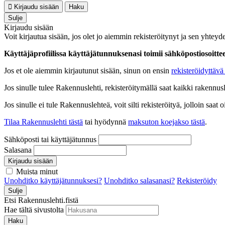
Kirjaudu sisään
Haku
Sulje
Kirjaudu sisään
Voit kirjautua sisään, jos olet jo aiemmin rekisteröitynyt ja sen yhteyde
Käyttäjäprofiilissa käyttäjätunnuksenasi toimii sähköpostiosoittees
Jos et ole aiemmin kirjautunut sisään, sinun on ensin
rekisteröidyttävä 
Jos sinulle tulee Rakennuslehti, rekisteröitymällä saat kaikki rakennusle
Jos sinulle ei tule Rakennuslehteä, voit silti rekisteröityä, jolloin sa
Tilaa Rakennuslehti tästä
tai hyödynnä
maksuton koejakso tästä
.
Sähköposti tai käyttäjätunnus
Salasana
Kirjaudu sisään
Muista minut
Unohditko käyttäjätunnuksesi?
Unohditko salasanasi?
Rekisteröidy
Sulje
Etsi Rakennuslehti.fistä
Hae tältä sivustolta
Haku