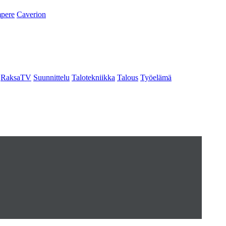
pere
Caverion
RaksaTV
Suunnittelu
Talotekniikka
Talous
Työelämä