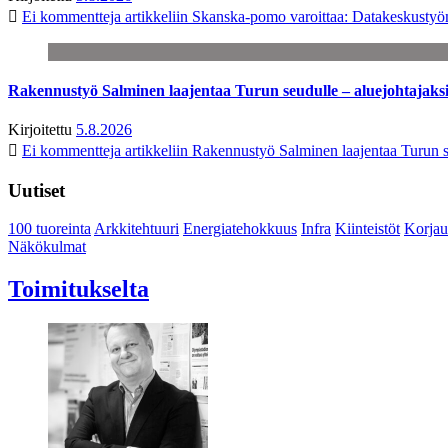
Ei kommentteja
artikkeliin Skanska-pomo varoittaa: Datakeskustyö
Rakennustyö Salminen laajentaa Turun seudulle – aluejohtajaks
Kirjoitettu
5.8.2026
Ei kommentteja
artikkeliin Rakennustyö Salminen laajentaa Turun s
Uutiset
100 tuoreinta
Arkkitehtuuri
Energiatehokkuus
Infra
Kiinteistöt
Korjau
Näkökulmat
Toimitukselta