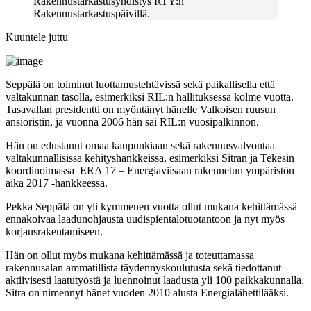
Rakennustarkastusyhdistys RTY:n
Rakennustarkastuspäivillä.
Kuuntele juttu
Seppälä on toiminut luottamustehtävissä sekä paikallisella että
valtakunnan tasolla, esimerkiksi RIL:n hallituksessa kolme vuotta.
Tasavallan presidentti on myöntänyt hänelle Valkoisen ruusun
ansioristin, ja vuonna 2006 hän sai RIL:n vuosipalkinnon.
Hän on edustanut omaa kaupunkiaan sekä rakennusvalvontaa
valtakunnallisissa kehityshankkeissa, esimerkiksi Sitran ja Tekesin
koordinoimassa ERA 17 – Energiaviisaan rakennetun ympäristön
aika 2017 -hankkeessa.
Pekka Seppälä on yli kymmenen vuotta ollut mukana kehittämässä
ennakoivaa laadunohjausta uudispientalotuotantoon ja nyt myös
korjausrakentamiseen.
Hän on ollut myös mukana kehittämässä ja toteuttamassa
rakennusalan ammatillista täydennyskoulutusta sekä tiedottanut
aktiivisesti laatutyöstä ja luennoinut laadusta yli 100 paikkakunnalla.
Sitra on nimennyt hänet vuoden 2010 alusta Energialähettilääksi.