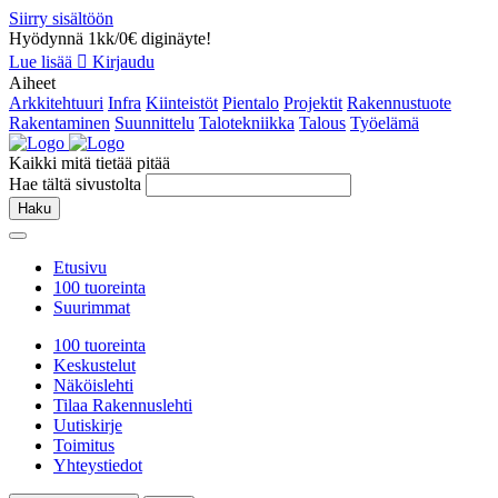
Siirry sisältöön
Hyödynnä 1kk/0€ diginäyte!
Lue lisää
Kirjaudu
Aiheet
Arkkitehtuuri
Infra
Kiinteistöt
Pientalo
Projektit
Rakennustuote
Rakentaminen
Suunnittelu
Talotekniikka
Talous
Työelämä
Kaikki mitä tietää pitää
Hae tältä sivustolta
Haku
Etusivu
100 tuoreinta
Suurimmat
100 tuoreinta
Keskustelut
Näköislehti
Tilaa Rakennuslehti
Uutiskirje
Toimitus
Yhteystiedot