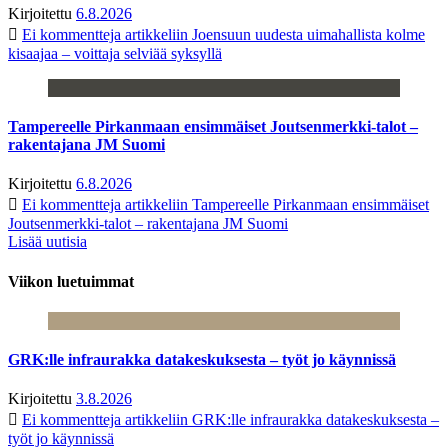
Kirjoitettu
6.8.2026
Ei kommentteja
artikkeliin Joensuun uudesta uimahallista kolme
kisaajaa – voittaja selviää syksyllä
Tampereelle Pirkanmaan ensimmäiset Joutsenmerkki-talot –
rakentajana JM Suomi
Kirjoitettu
6.8.2026
Ei kommentteja
artikkeliin Tampereelle Pirkanmaan ensimmäiset
Joutsenmerkki-talot – rakentajana JM Suomi
Lisää uutisia
Viikon luetuimmat
GRK:lle infraurakka datakeskuksesta – työt jo käynnissä
Kirjoitettu
3.8.2026
Ei kommentteja
artikkeliin GRK:lle infraurakka datakeskuksesta –
työt jo käynnissä