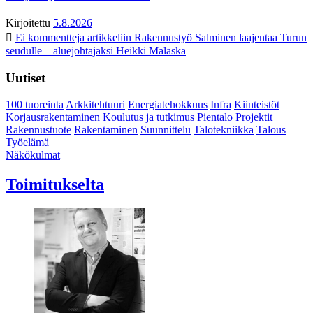
Kirjoitettu
5.8.2026
Ei kommentteja
artikkeliin Rakennustyö Salminen laajentaa Turun
seudulle – aluejohtajaksi Heikki Malaska
Uutiset
100 tuoreinta
Arkkitehtuuri
Energiatehokkuus
Infra
Kiinteistöt
Korjausrakentaminen
Koulutus ja tutkimus
Pientalo
Projektit
Rakennustuote
Rakentaminen
Suunnittelu
Talotekniikka
Talous
Työelämä
Näkökulmat
Toimitukselta