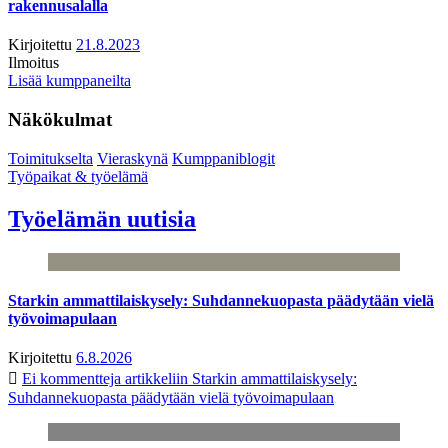
rakennusalalla
Kirjoitettu
21.8.2023
Ilmoitus
Lisää kumppaneilta
Näkökulmat
Toimitukselta
Vieraskynä
Kumppaniblogit
Työpaikat & työelämä
Työelämän uutisia
Starkin ammattilaiskysely: Suhdannekuopasta päädytään vielä
työvoimapulaan
Kirjoitettu
6.8.2026
Ei kommentteja
artikkeliin Starkin ammattilaiskysely:
Suhdannekuopasta päädytään vielä työvoimapulaan