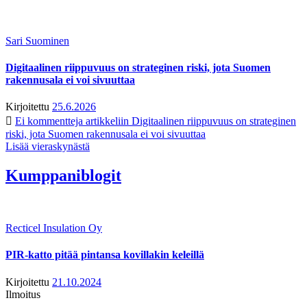
Sari Suominen
Digitaalinen riippuvuus on strateginen riski, jota Suomen
rakennusala ei voi sivuuttaa
Kirjoitettu
25.6.2026
Ei kommentteja
artikkeliin Digitaalinen riippuvuus on strateginen
riski, jota Suomen rakennusala ei voi sivuuttaa
Lisää vieraskynästä
Kumppaniblogit
Recticel Insulation Oy
PIR-katto pitää pintansa kovillakin keleillä
Kirjoitettu
21.10.2024
Ilmoitus