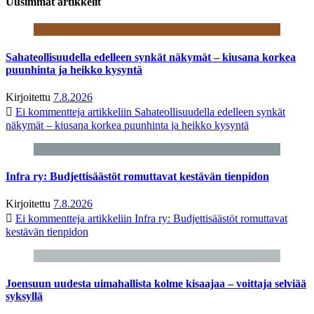
Uusimmat artikkelit
Sahateollisuudella edelleen synkät näkymät – kiusana korkea
puunhinta ja heikko kysyntä
Kirjoitettu
7.8.2026
Ei kommentteja
artikkeliin Sahateollisuudella edelleen synkät
näkymät – kiusana korkea puunhinta ja heikko kysyntä
Infra ry: Budjettisäästöt romuttavat kestävän tienpidon
Kirjoitettu
7.8.2026
Ei kommentteja
artikkeliin Infra ry: Budjettisäästöt romuttavat
kestävän tienpidon
Joensuun uudesta uimahallista kolme kisaajaa – voittaja selviää
syksyllä