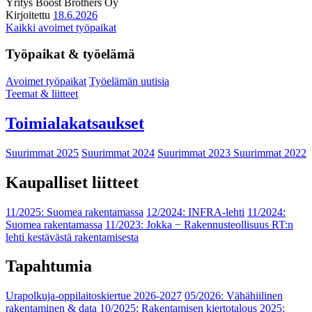
Yritys
Boost Brothers Oy
Kirjoitettu
18.6.2026
Kaikki avoimet työpaikat
Työpaikat & työelämä
Avoimet työpaikat
Työelämän uutisia
Teemat & liitteet
Toimialakatsaukset
Suurimmat 2025
Suurimmat 2024
Suurimmat 2023
Suurimmat 2022
Kaupalliset liitteet
11/2025: Suomea rakentamassa
12/2024: INFRA-lehti
11/2024:
Suomea rakentamassa
11/2023: Jokka − Rakennusteollisuus RT:n
lehti kestävästä rakentamisesta
Tapahtumia
Urapolkuja-oppilaitoskiertue 2026-2027
05/2026: Vähähiilinen
rakentaminen & data
10/2025: Rakentamisen kiertotalous 2025: