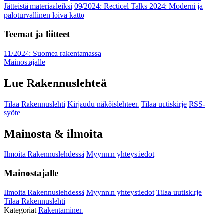
Jätteistä materiaaleiksi
09/2024: Recticel Talks 2024: Moderni ja
paloturvallinen loiva katto
Teemat ja liitteet
11/2024: Suomea rakentamassa
Mainostajalle
Lue Rakennuslehteä
Tilaa Rakennuslehti
Kirjaudu näköislehteen
Tilaa uutiskirje
RSS-
syöte
Mainosta & ilmoita
Ilmoita Rakennuslehdessä
Myynnin yhteystiedot
Mainostajalle
Ilmoita Rakennuslehdessä
Myynnin yhteystiedot
Tilaa uutiskirje
Tilaa Rakennuslehti
Kategoriat
Rakentaminen