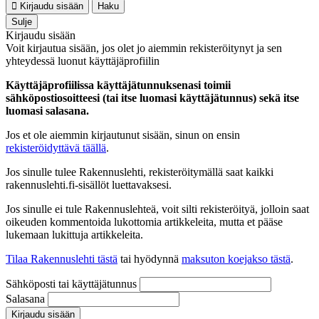
Kirjaudu sisään
Haku
Sulje
Kirjaudu sisään
Voit kirjautua sisään, jos olet jo aiemmin rekisteröitynyt ja sen
yhteydessä luonut käyttäjäprofiilin
Käyttäjäprofiilissa käyttäjätunnuksenasi toimii
sähköpostiosoitteesi (tai itse luomasi käyttäjätunnus) sekä itse
luomasi salasana.
Jos et ole aiemmin kirjautunut sisään, sinun on ensin
rekisteröidyttävä täällä
.
Jos sinulle tulee Rakennuslehti, rekisteröitymällä saat kaikki
rakennuslehti.fi-sisällöt luettavaksesi.
Jos sinulle ei tule Rakennuslehteä, voit silti rekisteröityä, jolloin saat
oikeuden kommentoida lukottomia artikkeleita, mutta et pääse
lukemaan lukittuja artikkeleita.
Tilaa Rakennuslehti tästä
tai hyödynnä
maksuton koejakso tästä
.
Sähköposti tai käyttäjätunnus
Salasana
Kirjaudu sisään