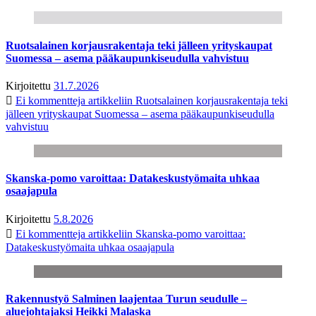
Ruotsalainen korjausrakentaja teki jälleen yrityskaupat
Suomessa – asema pääkaupunkiseudulla vahvistuu
Kirjoitettu
31.7.2026
Ei kommentteja
artikkeliin Ruotsalainen korjausrakentaja teki
jälleen yrityskaupat Suomessa – asema pääkaupunkiseudulla
vahvistuu
Skanska-pomo varoittaa: Datakeskustyömaita uhkaa
osaajapula
Kirjoitettu
5.8.2026
Ei kommentteja
artikkeliin Skanska-pomo varoittaa:
Datakeskustyömaita uhkaa osaajapula
Rakennustyö Salminen laajentaa Turun seudulle –
aluejohtajaksi Heikki Malaska