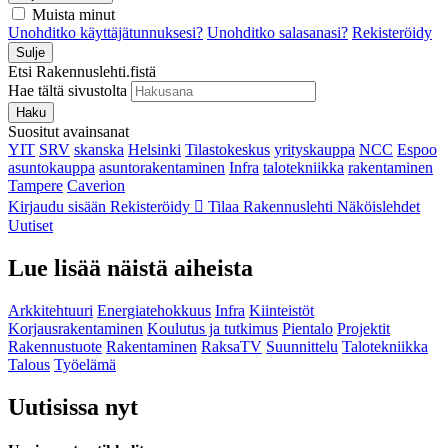
Muista minut
Unohditko käyttäjätunnuksesi?
Unohditko salasanasi?
Rekisteröidy
Sulje
Etsi Rakennuslehti.fistä
Hae tältä sivustolta
Haku
Suositut avainsanat
YIT
SRV
skanska
Helsinki
Tilastokeskus
yrityskauppa
NCC
Espoo
asuntokauppa
asuntorakentaminen
Infra
talotekniikka
rakentaminen
Tampere
Caverion
Kirjaudu sisään
Rekisteröidy
Tilaa Rakennuslehti
Näköislehdet
Uutiset
Lue lisää näistä aiheista
Arkkitehtuuri
Energiatehokkuus
Infra
Kiinteistöt
Korjausrakentaminen
Koulutus ja tutkimus
Pientalo
Projektit
Rakennustuote
Rakentaminen
RaksaTV
Suunnittelu
Talotekniikka
Talous
Työelämä
Uutisissa nyt