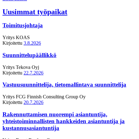
Uusimmat työpaikat
Toimitusjohtaja
Yritys
KOAS
Kirjoitettu
3.8.2026
Suunnittelupäällikkö
Yritys
Tekova Oyj
Kirjoitettu
22.7.2026
Vastuusuunnittelija, tietomallintava suunnittelija
Yritys
FCG Finnish Consulting Group Oy
Kirjoitettu
20.7.2026
Rakennuttamisen nuorempi asiantuntija,
yhteistoiminnallisten hankkeiden asiantuntija ja
kustannusasiantuntija