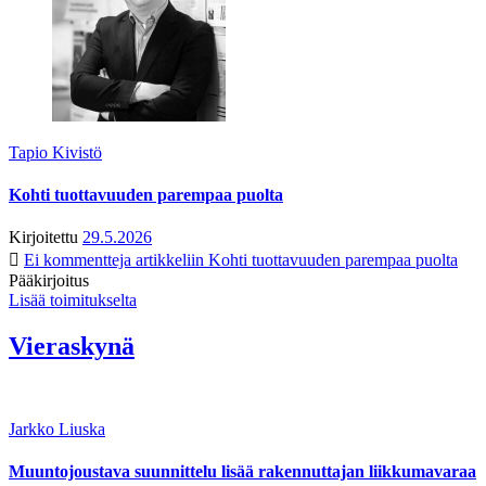
Tapio Kivistö
Kohti tuottavuuden parempaa puolta
Kirjoitettu
29.5.2026
Ei kommentteja
artikkeliin Kohti tuottavuuden parempaa puolta
Pääkirjoitus
Lisää toimitukselta
Vieraskynä
Jarkko Liuska
Muuntojoustava suunnittelu lisää rakennuttajan liikkumavaraa