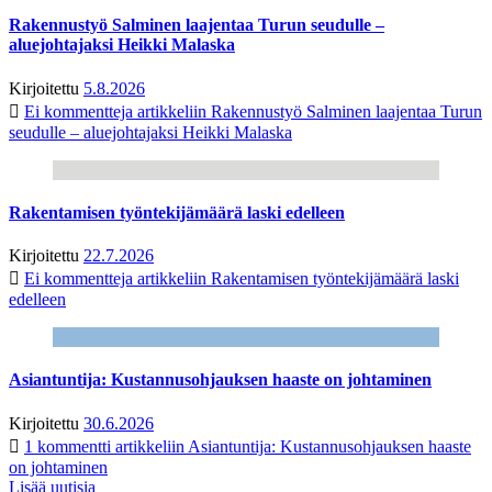
Rakennustyö Salminen laajentaa Turun seudulle –
aluejohtajaksi Heikki Malaska
Kirjoitettu
5.8.2026
Ei kommentteja
artikkeliin Rakennustyö Salminen laajentaa Turun
seudulle – aluejohtajaksi Heikki Malaska
Rakentamisen työntekijämäärä laski edelleen
Kirjoitettu
22.7.2026
Ei kommentteja
artikkeliin Rakentamisen työntekijämäärä laski
edelleen
Asiantuntija: Kustannusohjauksen haaste on johtaminen
Kirjoitettu
30.6.2026
1 kommentti
artikkeliin Asiantuntija: Kustannusohjauksen haaste
on johtaminen
Lisää uutisia