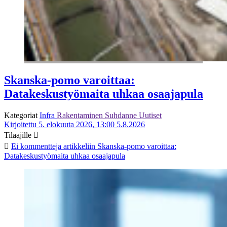
Skanska-pomo varoittaa:
Datakeskustyömaita uhkaa osaajapula
Kategoriat
Infra
Rakentaminen
Suhdanne
Uutiset
Kirjoitettu 5. elokuuta 2026, 13:00
5.8.2026
Tilaajille
Ei kommentteja
artikkeliin Skanska-pomo varoittaa:
Datakeskustyömaita uhkaa osaajapula