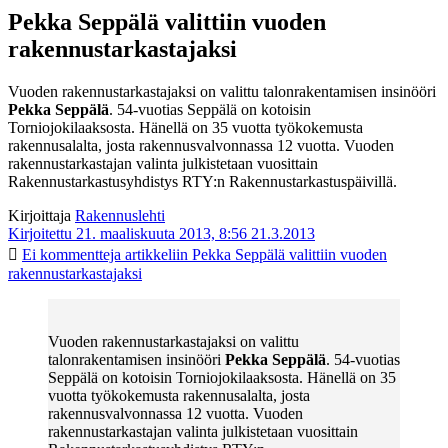
Pekka Seppälä valittiin vuoden
rakennustarkastajaksi
Vuoden rakennustarkastajaksi on valittu talonrakentamisen insinööri
Pekka Seppälä
. 54-vuotias Seppälä on kotoisin
Torniojokilaaksosta. Hänellä on 35 vuotta työkokemusta
rakennusalalta, josta rakennusvalvonnassa 12 vuotta. Vuoden
rakennustarkastajan valinta julkistetaan vuosittain
Rakennustarkastusyhdistys RTY:n Rakennustarkastuspäivillä.
Kirjoittaja
Rakennuslehti
Kirjoitettu 21. maaliskuuta 2013, 8:56
21.3.2013
Ei kommentteja
artikkeliin Pekka Seppälä valittiin vuoden
rakennustarkastajaksi
Vuoden rakennustarkastajaksi on valittu
talonrakentamisen insinööri
Pekka Seppälä
. 54-vuotias
Seppälä on kotoisin Torniojokilaaksosta. Hänellä on 35
vuotta työkokemusta rakennusalalta, josta
rakennusvalvonnassa 12 vuotta. Vuoden
rakennustarkastajan valinta julkistetaan vuosittain