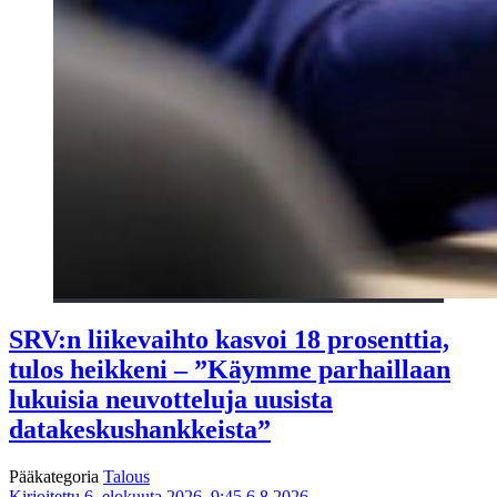
SRV:n liikevaihto kasvoi 18 prosenttia,
tulos heikkeni – ”Käymme parhaillaan
lukuisia neuvotteluja uusista
datakeskushankkeista”
Pääkategoria
Talous
Kirjoitettu 6. elokuuta 2026, 9:45
6.8.2026