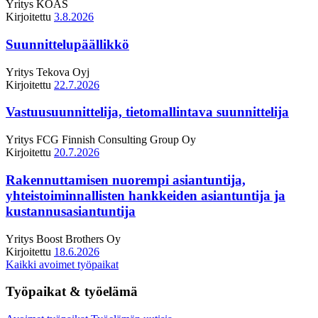
Yritys
KOAS
Kirjoitettu
3.8.2026
Suunnittelupäällikkö
Yritys
Tekova Oyj
Kirjoitettu
22.7.2026
Vastuusuunnittelija, tietomallintava suunnittelija
Yritys
FCG Finnish Consulting Group Oy
Kirjoitettu
20.7.2026
Rakennuttamisen nuorempi asiantuntija,
yhteistoiminnallisten hankkeiden asiantuntija ja
kustannusasiantuntija
Yritys
Boost Brothers Oy
Kirjoitettu
18.6.2026
Kaikki avoimet työpaikat
Työpaikat & työelämä