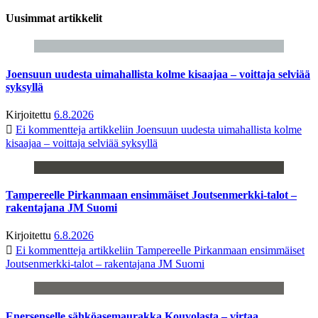
Uusimmat artikkelit
Joensuun uudesta uimahallista kolme kisaajaa – voittaja selviää
syksyllä
Kirjoitettu
6.8.2026
Ei kommentteja
artikkeliin Joensuun uudesta uimahallista kolme
kisaajaa – voittaja selviää syksyllä
Tampereelle Pirkanmaan ensimmäiset Joutsenmerkki-talot –
rakentajana JM Suomi
Kirjoitettu
6.8.2026
Ei kommentteja
artikkeliin Tampereelle Pirkanmaan ensimmäiset
Joutsenmerkki-talot – rakentajana JM Suomi
Enersenselle sähköasemaurakka Kouvolasta – virtaa