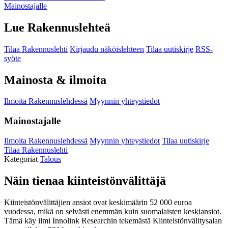
Mainostajalle
Lue Rakennuslehteä
Tilaa Rakennuslehti
Kirjaudu näköislehteen
Tilaa uutiskirje
RSS-
syöte
Mainosta & ilmoita
Ilmoita Rakennuslehdessä
Myynnin yhteystiedot
Mainostajalle
Ilmoita Rakennuslehdessä
Myynnin yhteystiedot
Tilaa uutiskirje
Tilaa Rakennuslehti
Kategoriat
Talous
Näin tienaa kiinteistönvälittäjä
Kiinteistönvälittäjien ansiot ovat keskimäärin 52 000 euroa
vuodessa, mikä on selvästi enemmän kuin suomalaisten keskiansiot.
Tämä käy ilmi Innolink Researchin tekemästä Kiinteistönvälitysalan