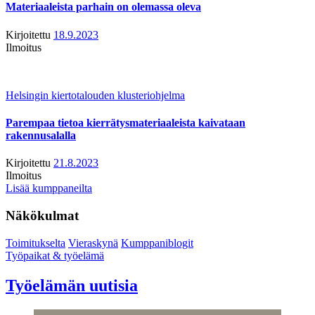
Materiaaleista parhain on olemassa oleva
Kirjoitettu
18.9.2023
Ilmoitus
Helsingin kiertotalouden klusteriohjelma
Parempaa tietoa kierrätysmateriaaleista kaivataan
rakennusalalla
Kirjoitettu
21.8.2023
Ilmoitus
Lisää kumppaneilta
Näkökulmat
Toimitukselta
Vieraskynä
Kumppaniblogit
Työpaikat & työelämä
Työelämän uutisia