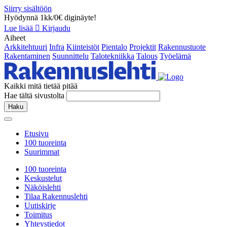
Siirry sisältöön
Hyödynnä 1kk/0€ diginäyte!
Lue lisää
Kirjaudu
Aiheet
Arkkitehtuuri
Infra
Kiinteistöt
Pientalo
Projektit
Rakennustuote
Rakentaminen
Suunnittelu
Talotekniikka
Talous
Työelämä
Kaikki mitä tietää pitää
Hae tältä sivustolta
Haku
Etusivu
100 tuoreinta
Suurimmat
100 tuoreinta
Keskustelut
Näköislehti
Tilaa Rakennuslehti
Uutiskirje
Toimitus
Yhteystiedot