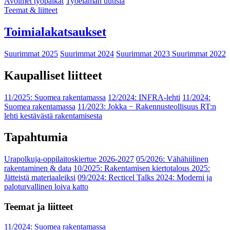
Avoimet työpaikat
Työelämän uutisia
Teemat & liitteet
Toimialakatsaukset
Suurimmat 2025
Suurimmat 2024
Suurimmat 2023
Suurimmat 2022
Kaupalliset liitteet
11/2025: Suomea rakentamassa
12/2024: INFRA-lehti
11/2024:
Suomea rakentamassa
11/2023: Jokka − Rakennusteollisuus RT:n
lehti kestävästä rakentamisesta
Tapahtumia
Urapolkuja-oppilaitoskiertue 2026-2027
05/2026: Vähähiilinen
rakentaminen & data
10/2025: Rakentamisen kiertotalous 2025:
Jätteistä materiaaleiksi
09/2024: Recticel Talks 2024: Moderni ja
paloturvallinen loiva katto
Teemat ja liitteet
11/2024: Suomea rakentamassa