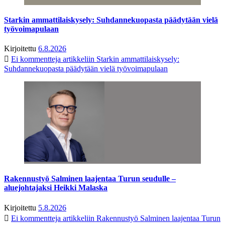
Starkin ammattilaiskysely: Suhdannekuopasta päädytään vielä
työvoimapulaan
Kirjoitettu
6.8.2026
Ei kommentteja
artikkeliin Starkin ammattilaiskysely:
Suhdannekuopasta päädytään vielä työvoimapulaan
Rakennustyö Salminen laajentaa Turun seudulle –
aluejohtajaksi Heikki Malaska
Kirjoitettu
5.8.2026
Ei kommentteja
artikkeliin Rakennustyö Salminen laajentaa Turun