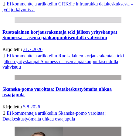
Ei kommentteja
artikkeliin GRK:lle infraurakka datakeskuksesta –
työt jo käynnissä
Ruotsalainen korjausrakentaja teki jälleen yrityskaupat
Suomessa – asema pääkaupunkiseudulla vahvistuu
Kirjoitettu
31.7.2026
Ei kommentteja
artikkeliin Ruotsalainen korjausrakentaja teki
jälleen yrityskaupat Suomessa – asema pääkaupunkiseudulla
vahvistuu
Skanska-pomo varoittaa: Datakeskustyömaita uhkaa
osaajapula
Kirjoitettu
5.8.2026
Ei kommentteja
artikkeliin Skanska-pomo varoittaa:
Datakeskustyömaita uhkaa osaajapula