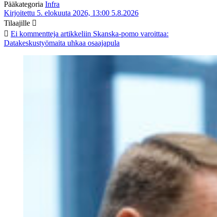
Pääkategoria
Infra
Kirjoitettu 5. elokuuta 2026, 13:00
5.8.2026
Tilaajille
Ei kommentteja
artikkeliin Skanska-pomo varoittaa:
Datakeskustyömaita uhkaa osaajapula