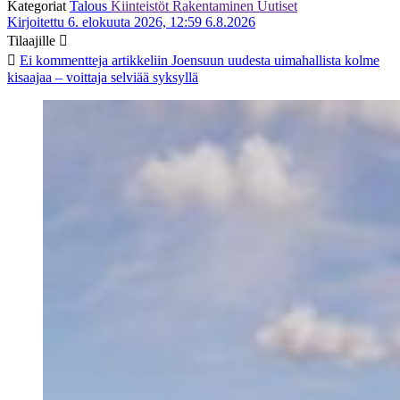
Kategoriat
Talous
Kiinteistöt
Rakentaminen
Uutiset
Kirjoitettu 6. elokuuta 2026, 12:59
6.8.2026
Tilaajille
Ei kommentteja
artikkeliin Joensuun uudesta uimahallista kolme
kisaajaa – voittaja selviää syksyllä