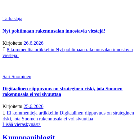
Tarkastaja
Nyt pohtimaan rakennusalan innostavia viestejä!
Kirjoitettu
26.6.2026
8 kommenttia
artikkeliin Nyt pohtimaan rakennusalan innostavia
viestejä!
Sari Suominen
Digitaalinen riippuvuus on strateginen riski, jota Suomen
rakennusala ei voi sivuuttaa
Kirjoitettu
25.6.2026
Ei kommentteja
artikkeliin Digitaalinen riippuvuus on strateginen
riski, jota Suomen rakennusala ei voi sivuuttaa
Lisää vieraskynästä
Kumppaniblogit