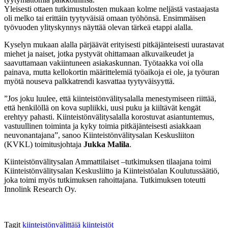
Yleisesti ottaen tutkimustulosten mukaan kolme neljästä vastaajasta
oli melko tai erittäin tyytyväisiä omaan työhönsä. Ensimmäisen
työvuoden ylityskynnys näyttää olevan tärkeä etappi alalla.
Kyselyn mukaan alalla pärjäävät erityisesti pitkäjänteisesti uurastavat
miehet ja naiset, jotka pystyvät ohittamaan alkuvaikeudet ja
saavuttamaan vakiintuneen asiakaskunnan. Työtaakka voi olla
painava, mutta kellokortin määrittelemiä työaikoja ei ole, ja työuran
myötä nouseva palkkatrendi kasvattaa tyytyväisyyttä.
”Jos joku luulee, että kiinteistönvälitysalalla menestymiseen riittää,
että henkilöllä on kova supliikki, uusi puku ja kiiltävät kengät
erehtyy pahasti. Kiinteistönvälitysalalla korostuvat asiantuntemus,
vastuullinen toiminta ja kyky toimia pitkäjänteisesti asiakkaan
neuvonantajana”, sanoo Kiinteistönvälitysalan Keskusliiton
(KVKL) toimitusjohtaja
Jukka Malila
.
Kiinteistönvälitysalan Ammattilaiset –tutkimuksen tilaajana toimi
Kiinteistönvälitysalan Keskusliitto ja Kiinteistöalan Koulutussäätiö,
joka toimi myös tutkimuksen rahoittajana. Tutkimuksen toteutti
Innolink Research Oy.
Tagit
kiinteistönvälittäjä
kiinteistöt