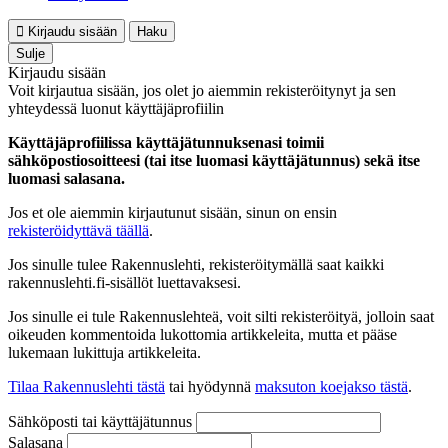
Kirjaudu sisään
Haku
Sulje
Kirjaudu sisään
Voit kirjautua sisään, jos olet jo aiemmin rekisteröitynyt ja sen
yhteydessä luonut käyttäjäprofiilin
Käyttäjäprofiilissa käyttäjätunnuksenasi toimii
sähköpostiosoitteesi (tai itse luomasi käyttäjätunnus) sekä itse
luomasi salasana.
Jos et ole aiemmin kirjautunut sisään, sinun on ensin
rekisteröidyttävä täällä
.
Jos sinulle tulee Rakennuslehti, rekisteröitymällä saat kaikki
rakennuslehti.fi-sisällöt luettavaksesi.
Jos sinulle ei tule Rakennuslehteä, voit silti rekisteröityä, jolloin saat
oikeuden kommentoida lukottomia artikkeleita, mutta et pääse
lukemaan lukittuja artikkeleita.
Tilaa Rakennuslehti tästä
tai hyödynnä
maksuton koejakso tästä
.
Sähköposti tai käyttäjätunnus
Salasana