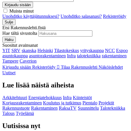
Kirjaudu sisään
Muista minut
Unohditko käyttäjätunnuksesi?
Unohditko salasanasi?
Rekisteröidy
Sulje
Etsi Rakennuslehti.fistä
Hae tältä sivustolta
Haku
Suositut avainsanat
YIT
SRV
skanska
Helsinki
Tilastokeskus
yrityskauppa
NCC
Espoo
asuntokauppa
asuntorakentaminen
Infra
talotekniikka
rakentaminen
Tampere
Caverion
Kirjaudu sisään
Rekisteröidy
Tilaa Rakennuslehti
Näköislehdet
Uutiset
Lue lisää näistä aiheista
Arkkitehtuuri
Energiatehokkuus
Infra
Kiinteistöt
Korjausrakentaminen
Koulutus ja tutkimus
Pientalo
Projektit
Rakennustuote
Rakentaminen
RaksaTV
Suunnittelu
Talotekniikka
Talous
Työelämä
Uutisissa nyt