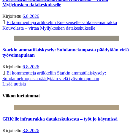
Myllykosken datakeskukselle
Kirjoitettu
6.8.2026
Ei kommentteja
artikkeliin Enersenselle sähköasemaurakka
Kouvolasta – virtaa Myllykosken datakeskukselle
Starkin ammattilaiskysely: Suhdannekuopasta päädytään vielä
työvoimapulaan
Kirjoitettu
6.8.2026
Ei kommentteja
artikkeliin Starkin ammattilaiskysely:
Suhdannekuopasta päädytään vielä työvoimapulaan
Lisää uutisia
Viikon luetuimmat
GRK:lle infraurakka datakeskuksesta – työt jo käynnissä
Kirjoitettu
3.8.2026