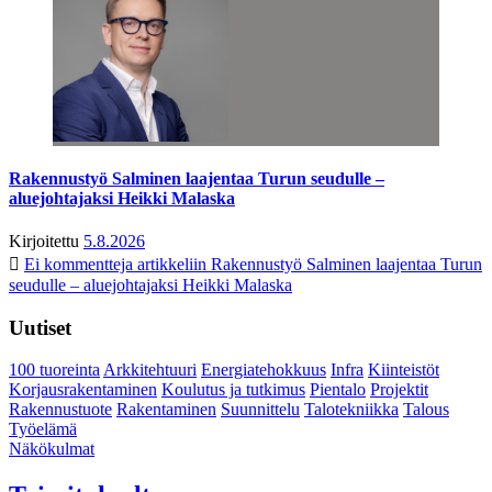
Rakennustyö Salminen laajentaa Turun seudulle –
aluejohtajaksi Heikki Malaska
Kirjoitettu
5.8.2026
Ei kommentteja
artikkeliin Rakennustyö Salminen laajentaa Turun
seudulle – aluejohtajaksi Heikki Malaska
Uutiset
100 tuoreinta
Arkkitehtuuri
Energiatehokkuus
Infra
Kiinteistöt
Korjausrakentaminen
Koulutus ja tutkimus
Pientalo
Projektit
Rakennustuote
Rakentaminen
Suunnittelu
Talotekniikka
Talous
Työelämä
Näkökulmat