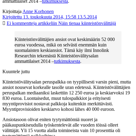
ammattilaiset 2014 –
tutkimuksesta
.
Kirjoittaja
Anne Korhonen
Kirjoitettu 13. toukokuuta 2014, 15:58
13.5.2014
Ei kommentteja
artikkeliin Näin tienaa kiinteistönvälittäjä
Kiinteistönvälittäjien ansiot ovat keskimäärin 52 000
euroa vuodessa, mikä on selvästi enemmän kuin
suomalaisten keskiansiot. Tämä käy ilmi Innolink
Researchin tekemästä Kiinteistönvälitysalan
ammattilaiset 2014 –
tutkimuksesta
.
Kuuntele juttu
Kiinteistövälitysalan peruspalkka on tyypillisesti varsin pieni, mutta
ansiot nousevat korkealle tasolle uran edetessä. Kiinteistövälittäjien
peruspalkan mediaaniksi laskettiin 12 250 euroa ja keskiarvoksi 19
830 euroa. Luontaisedut, muut tulospalkkiot ja erityisesti
myyntiprovisiot nostavat palkkoja kuitenkin merkittävästi.
Myyntiprovisioiden keskiarvo kohosi lähes 40 000 euroon.
Ansiotasoon olivat eniten tyytymättömiä nuoret ja
pääkaupunkiseudulla työskentelevät alle vuoden töissä olleet
välittäjät. Yli 15 vuotta alalla toimineista vain 10 prosenttia oli
tyytymättömiä palkkoihinsa.