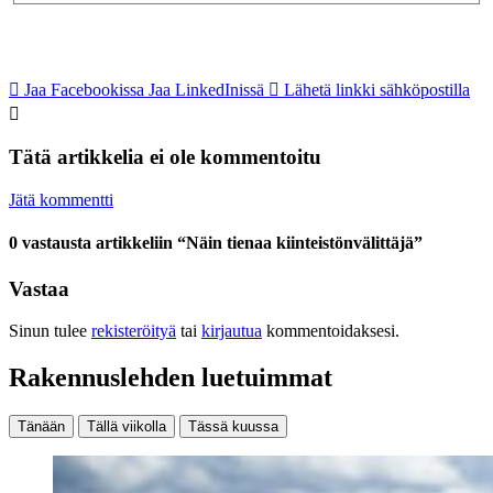
Jaa Facebookissa
Jaa LinkedInissä
Lähetä linkki sähköpostilla
Tätä artikkelia ei ole kommentoitu
Jätä kommentti
0 vastausta artikkeliin “Näin tienaa kiinteistönvälittäjä”
Vastaa
Sinun tulee
rekisteröityä
tai
kirjautua
kommentoidaksesi.
Rakennuslehden luetuimmat
Tänään
Tällä viikolla
Tässä kuussa