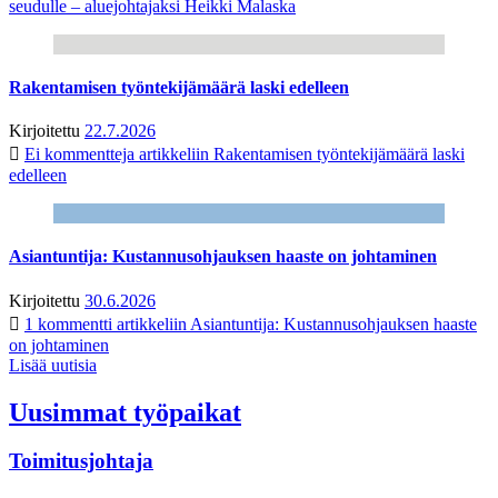
seudulle – aluejohtajaksi Heikki Malaska
Rakentamisen työntekijämäärä laski edelleen
Kirjoitettu
22.7.2026
Ei kommentteja
artikkeliin Rakentamisen työntekijämäärä laski
edelleen
Asiantuntija: Kustannusohjauksen haaste on johtaminen
Kirjoitettu
30.6.2026
1 kommentti
artikkeliin Asiantuntija: Kustannusohjauksen haaste
on johtaminen
Lisää uutisia
Uusimmat työpaikat
Toimitusjohtaja