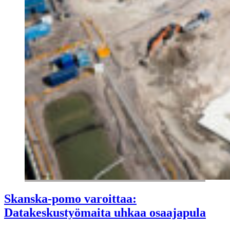
Skanska-pomo varoittaa:
Datakeskustyömaita uhkaa osaajapula