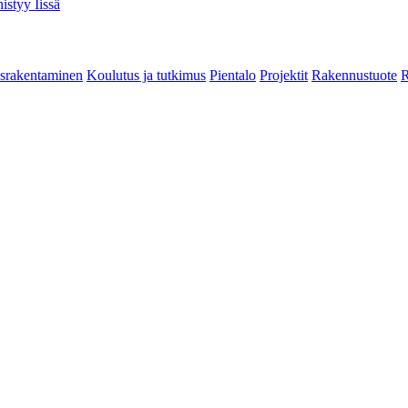
istyy Iissä
srakentaminen
Koulutus ja tutkimus
Pientalo
Projektit
Rakennustuote
R