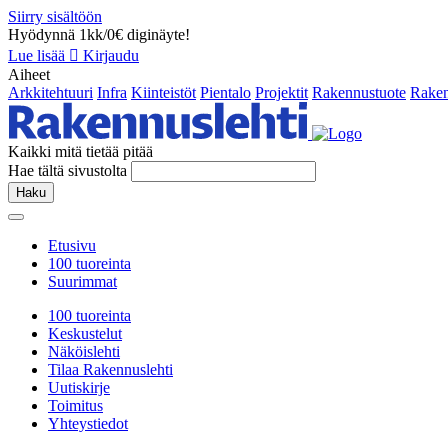
Siirry sisältöön
Hyödynnä 1kk/0€ diginäyte!
Lue lisää
Kirjaudu
Aiheet
Arkkitehtuuri
Infra
Kiinteistöt
Pientalo
Projektit
Rakennustuote
Raken
Kaikki mitä tietää pitää
Hae tältä sivustolta
Haku
Etusivu
100 tuoreinta
Suurimmat
100 tuoreinta
Keskustelut
Näköislehti
Tilaa Rakennuslehti
Uutiskirje
Toimitus
Yhteystiedot