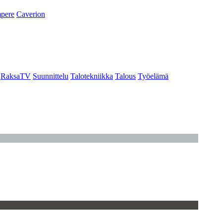
pere
Caverion
RaksaTV
Suunnittelu
Talotekniikka
Talous
Työelämä