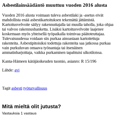
Asbestilainsäädäntö muuttuu vuoden 2016 alusta
Vuoden 2016 alusta voimaan tuleva asbestilaki ja -asetus eivät
mahdollista enää asbestikartoituksen tekemättä jättämistä.
Kartoitusvelvoite säilyy rakennuttajalla tai muulla taholla, joka ohjaa
tai valvoo rakennushanketta. Lisäksi kartoitusvelvoite laajenee
koskemaan myös yhteisellä työpaikalla toimivaa päätoteuttajaa.
Tulevaisuudessa voidaan siis purkaa ainoastaan kartoitettuja
rakenteita. Asbestipitoisiksi todettuja rakenteita saa jatkossa purkaa
vain purkuluvan omaava työnantaja tai itsenäinen
ammatinharjoittaja, vaikka purkaminen tapahtuisi ulkotiloissa.
Kanta-Hämeen käräjäoikeuden tuomio, asianro: R 15/196
Lähde:
avi
Tagit
asbesti
työturvallisuus
Mitä mieltä olit jutusta?
Vastauksia
1
vastaus