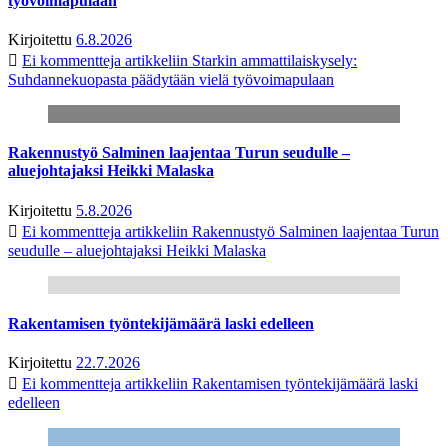
työvoimapulaan
Kirjoitettu
6.8.2026
Ei kommentteja
artikkeliin Starkin ammattilaiskysely:
Suhdannekuopasta päädytään vielä työvoimapulaan
Rakennustyö Salminen laajentaa Turun seudulle –
aluejohtajaksi Heikki Malaska
Kirjoitettu
5.8.2026
Ei kommentteja
artikkeliin Rakennustyö Salminen laajentaa Turun
seudulle – aluejohtajaksi Heikki Malaska
Rakentamisen työntekijämäärä laski edelleen
Kirjoitettu
22.7.2026
Ei kommentteja
artikkeliin Rakentamisen työntekijämäärä laski
edelleen