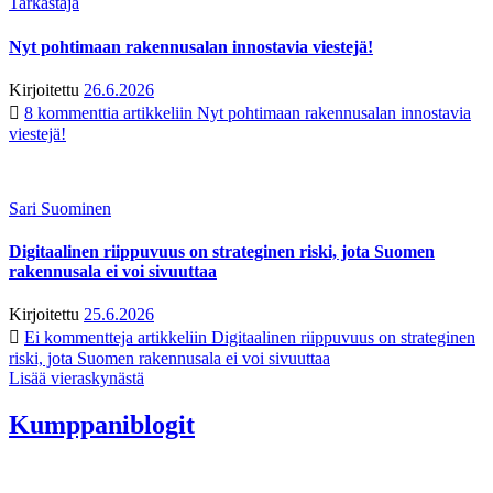
Tarkastaja
Nyt pohtimaan rakennusalan innostavia viestejä!
Kirjoitettu
26.6.2026
8 kommenttia
artikkeliin Nyt pohtimaan rakennusalan innostavia
viestejä!
Sari Suominen
Digitaalinen riippuvuus on strateginen riski, jota Suomen
rakennusala ei voi sivuuttaa
Kirjoitettu
25.6.2026
Ei kommentteja
artikkeliin Digitaalinen riippuvuus on strateginen
riski, jota Suomen rakennusala ei voi sivuuttaa
Lisää vieraskynästä
Kumppaniblogit