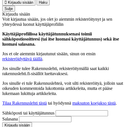
Kirjaudu sisään
Haku
Sulje
Kirjaudu sisään
Voit kirjautua sisään, jos olet jo aiemmin rekisteröitynyt ja sen
yhteydessä luonut käyttäjäprofiilin
Käyttäjäprofiilissa käyttäjätunnuksenasi toimii
sähköpostiosoitteesi (tai itse luomasi käyttäjätunnus) sekä itse
luomasi salasana.
Jos et ole aiemmin kirjautunut sisään, sinun on ensin
rekisteröidyttävä täällä
.
Jos sinulle tulee Rakennuslehti, rekisteröitymällä saat kaikki
rakennuslehti.fi-sisällöt luettavaksesi.
Jos sinulle ei tule Rakennuslehteä, voit silti rekisteröityä, jolloin saat
oikeuden kommentoida lukottomia artikkeleita, mutta et pääse
lukemaan lukittuja artikkeleita.
Tilaa Rakennuslehti tästä
tai hyödynnä
maksuton koejakso tästä
.
Sähköposti tai käyttäjätunnus
Salasana
Kirjaudu sisään