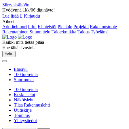
Siirry sisältöön
Hyödynnä 1kk/0€ diginäyte!
Lue lisää
Kirjaudu
Aiheet
Arkkitehtuuri
Infra
Kiinteistöt
Pientalo
Projektit
Rakennustuote
Rakentaminen
Suunnittelu
Talotekniikka
Talous
Työelämä
Kaikki mitä tietää pitää
Hae tältä sivustolta
Haku
Etusivu
100 tuoreinta
Suurimmat
100 tuoreinta
Keskustelut
Näköislehti
Tilaa Rakennuslehti
Uutiskirje
Toimitus
Yhteystiedot