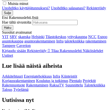
Muista minut
Unohditko käyttäjätunnuksesi?
Unohditko salasanasi?
Rekisteröidy
Sulje
Etsi Rakennuslehti.fistä
Hae tältä sivustolta
Haku
Suositut avainsanat
YIT
SRV
skanska
Helsinki
Tilastokeskus
yrityskauppa
NCC
Espoo
asuntokauppa
asuntorakentaminen
Infra
talotekniikka
rakentaminen
Tampere
Caverion
Kirjaudu sisään
Rekisteröidy
Tilaa Rakennuslehti
Näköislehdet
Uutiset
Lue lisää näistä aiheista
Arkkitehtuuri
Energiatehokkuus
Infra
Kiinteistöt
Korjausrakentaminen
Koulutus ja tutkimus
Pientalo
Projektit
Rakennustuote
Rakentaminen
RaksaTV
Suunnittelu
Talotekniikka
Talous
Työelämä
Uutisissa nyt