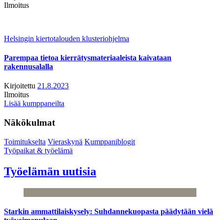
Ilmoitus
Helsingin kiertotalouden klusteriohjelma
Parempaa tietoa kierrätysmateriaaleista kaivataan
rakennusalalla
Kirjoitettu
21.8.2023
Ilmoitus
Lisää kumppaneilta
Näkökulmat
Toimitukselta
Vieraskynä
Kumppaniblogit
Työpaikat & työelämä
Työelämän uutisia
Starkin ammattilaiskysely: Suhdannekuopasta päädytään vielä