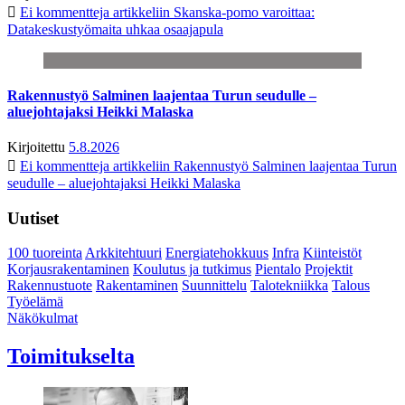
Ei kommentteja
artikkeliin Skanska-pomo varoittaa:
Datakeskustyömaita uhkaa osaajapula
Rakennustyö Salminen laajentaa Turun seudulle –
aluejohtajaksi Heikki Malaska
Kirjoitettu
5.8.2026
Ei kommentteja
artikkeliin Rakennustyö Salminen laajentaa Turun
seudulle – aluejohtajaksi Heikki Malaska
Uutiset
100 tuoreinta
Arkkitehtuuri
Energiatehokkuus
Infra
Kiinteistöt
Korjausrakentaminen
Koulutus ja tutkimus
Pientalo
Projektit
Rakennustuote
Rakentaminen
Suunnittelu
Talotekniikka
Talous
Työelämä
Näkökulmat
Toimitukselta