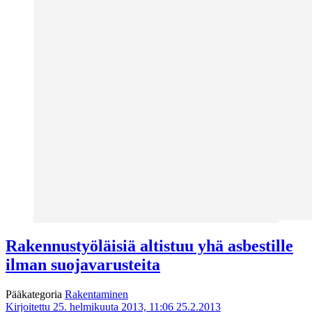
Rakennustyöläisiä altistuu yhä asbestille
ilman suojavarusteita
Pääkategoria
Rakentaminen
Kirjoitettu 25. helmikuuta 2013, 11:06
25.2.2013