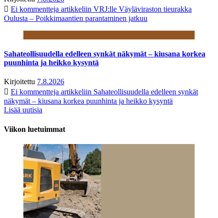
Ei kommentteja
artikkeliin VRJ:lle Väyläviraston tieurakka
Oulusta – Poikkimaantien parantaminen jatkuu
Sahateollisuudella edelleen synkät näkymät – kiusana korkea
puunhinta ja heikko kysyntä
Kirjoitettu
7.8.2026
Ei kommentteja
artikkeliin Sahateollisuudella edelleen synkät
näkymät – kiusana korkea puunhinta ja heikko kysyntä
Lisää uutisia
Viikon luetuimmat