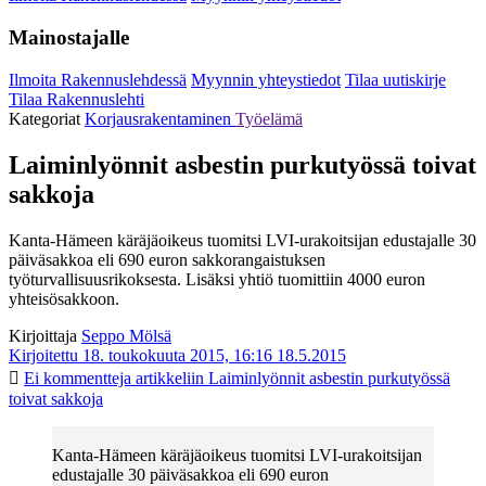
Mainostajalle
Ilmoita Rakennuslehdessä
Myynnin yhteystiedot
Tilaa uutiskirje
Tilaa Rakennuslehti
Kategoriat
Korjausrakentaminen
Työelämä
Laiminlyönnit asbestin purkutyössä toivat
sakkoja
Kanta-Hämeen käräjäoikeus tuomitsi LVI-urakoitsijan edustajalle 30
päiväsakkoa eli 690 euron sakkorangaistuksen
työturvallisuusrikoksesta. Lisäksi yhtiö tuomittiin 4000 euron
yhteisösakkoon.
Kirjoittaja
Seppo Mölsä
Kirjoitettu 18. toukokuuta 2015, 16:16
18.5.2015
Ei kommentteja
artikkeliin Laiminlyönnit asbestin purkutyössä
toivat sakkoja
Kanta-Hämeen käräjäoikeus tuomitsi LVI-urakoitsijan
edustajalle 30 päiväsakkoa eli 690 euron