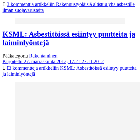
3 kommenttia
artikkeliin Rakennustyöläisiä altistuu yhä asbestille
ilman suojavarusteita
KSML: Asbestitöissä esiintyy puutteita ja
laiminlyöntejä
Pääkategoria
Rakentaminen
Kirjoitettu 27. marraskuuta 2012, 17:21
27.11.2012
Ei kommentteja
artikkeliin KSML: Asbestitöissä esiintyy puutteita
ja laiminlyöntejä