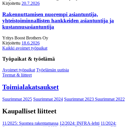
Kirjoitettu
20.7.2026
Rakennuttamisen nuorempi asiantuntija,
yhteistoiminnallisten hankkeiden asiantuntija ja
kustannusasiantuntija
Yritys
Boost Brothers Oy
Kirjoitettu
18.6.2026
Kaikki avoimet työpaikat
Työpaikat & työelämä
Avoimet työpaikat
Työelämän uutisia
Teemat & liitteet
Toimialakatsaukset
Suurimmat 2025
Suurimmat 2024
Suurimmat 2023
Suurimmat 2022
Kaupalliset liitteet
11/2025: Suomea rakentamassa
12/2024: INFRA-lehti
11/2024: