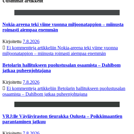
Uusimmat artikkelit
Nokia-areena teki viime vuonna miljoonatappion – miinusta
roimasti aiempaa enemmän
Kirjoitettu
7.8.2026
Ei kommentteja
artikkeliin Nokia-areena teki viime vuonna
miljoonatappion – miinusta roimasti aiempaa enemmän
Betolarin hallitukseen puolustusalan osaamista – Dahlbom
jatkaa puheenjohtajana
Kirjoitettu
7.8.2026
Ei kommentteja
artikkeliin Betolarin hallitukseen puolustusalan
osaamista – Dahlbom jatkaa puheenjohtajana
VRJ:lle Väyläviraston tieurakka Oulusta – Poikkimaantien
parantaminen jatkuu
Kirjoitettu
7.8.2026