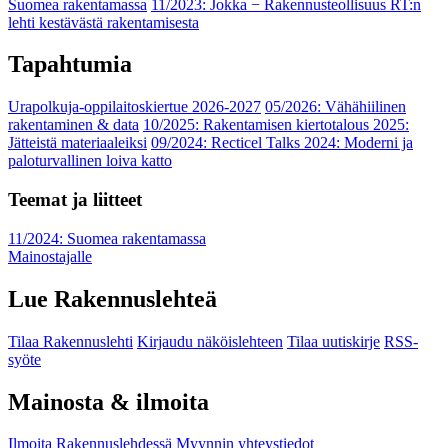
Suomea rakentamassa
11/2023: Jokka − Rakennusteollisuus RT:n
lehti kestävästä rakentamisesta
Tapahtumia
Urapolkuja-oppilaitoskiertue 2026-2027
05/2026: Vähähiilinen
rakentaminen & data
10/2025: Rakentamisen kiertotalous 2025:
Jätteistä materiaaleiksi
09/2024: Recticel Talks 2024: Moderni ja
paloturvallinen loiva katto
Teemat ja liitteet
11/2024: Suomea rakentamassa
Mainostajalle
Lue Rakennuslehteä
Tilaa Rakennuslehti
Kirjaudu näköislehteen
Tilaa uutiskirje
RSS-
syöte
Mainosta & ilmoita
Ilmoita Rakennuslehdessä
Myynnin yhteystiedot