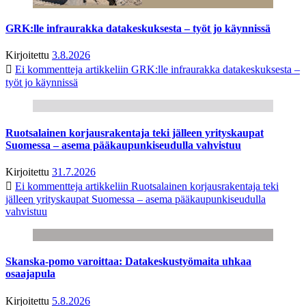
GRK:lle infraurakka datakeskuksesta – työt jo käynnissä
Kirjoitettu
3.8.2026
Ei kommentteja
artikkeliin GRK:lle infraurakka datakeskuksesta –
työt jo käynnissä
Ruotsalainen korjausrakentaja teki jälleen yrityskaupat
Suomessa – asema pääkaupunkiseudulla vahvistuu
Kirjoitettu
31.7.2026
Ei kommentteja
artikkeliin Ruotsalainen korjausrakentaja teki
jälleen yrityskaupat Suomessa – asema pääkaupunkiseudulla
vahvistuu
Skanska-pomo varoittaa: Datakeskustyömaita uhkaa
osaajapula
Kirjoitettu
5.8.2026