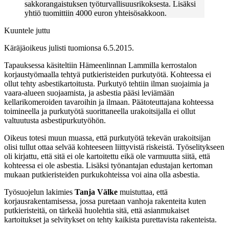
sakkorangaistuksen työturvallisuusrikoksesta. Lisäksi
yhtiö tuomittiin 4000 euron yhteisösakkoon.
Kuuntele juttu
Käräjäoikeus julisti tuomionsa 6.5.2015.
Tapauksessa käsiteltiin Hämeenlinnan Lammilla kerrostalon
korjaustyömaalla tehtyä putkieristeiden purkutyötä. Kohteessa ei
ollut tehty asbestikartoitusta. Purkutyö tehtiin ilman suojaimia ja
vaara-alueen suojaamista, ja asbestia pääsi leviämään
kellarikomeroiden tavaroihin ja ilmaan. Päätoteuttajana kohteessa
toimineella ja purkutyötä suorittaneella urakoitsijalla ei ollut
valtuutusta asbestipurkutyöhön.
Oikeus totesi muun muassa, että purkutyötä tekevän urakoitsijan
olisi tullut ottaa selvää kohteeseen liittyvistä riskeistä. Työselitykseen
oli kirjattu, että sitä ei ole kartoitettu eikä ole varmuutta siitä, että
kohteessa ei ole asbestia. Lisäksi työnantajan edustajan kertoman
mukaan putkieristeiden purkukohteissa voi aina olla asbestia.
Työsuojelun lakimies
Tanja Välke
muistuttaa, että
korjausrakentamisessa, jossa puretaan vanhoja rakenteita kuten
putkieristeitä, on tärkeää huolehtia sitä, että asianmukaiset
kartoitukset ja selvitykset on tehty kaikista purettavista rakenteista.