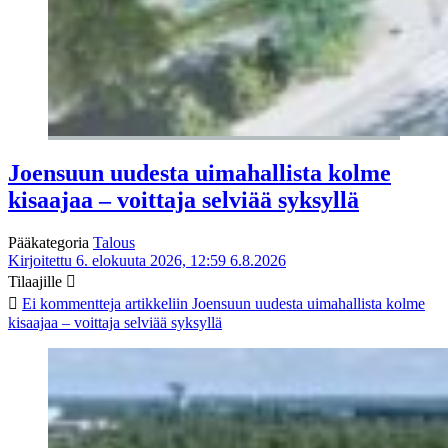
Joensuun uudesta uimahallista kolme
kisaajaa – voittaja selviää syksyllä
Pääkategoria
Talous
Kirjoitettu 6. elokuuta 2026, 12:59
6.8.2026
Tilaajille
Ei kommentteja
artikkeliin Joensuun uudesta uimahallista kolme
kisaajaa – voittaja selviää syksyllä