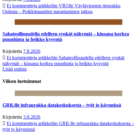
Ei kommentteja
artikkeliin VRJ:lle Väyläviraston tieurakka
Oulusta – Poikkimaantien parantaminen jatkuu
Sahateollisuudella edelleen synkät näkymät – kiusana korkea
puunhinta ja heikko kysyntä
Kirjoitettu
7.8.2026
Ei kommentteja
artikkeliin Sahateollisuudella edelleen synkät
näkymät – kiusana korkea puunhinta ja heikko kysyntä
Lisää uutisia
Viikon luetuimmat
GRK:lle infraurakka datakeskuksesta – työt jo käynnissä
Kirjoitettu
3.8.2026
Ei kommentteja
artikkeliin GRK:lle infraurakka datakeskuksesta –
työt jo käynnissä