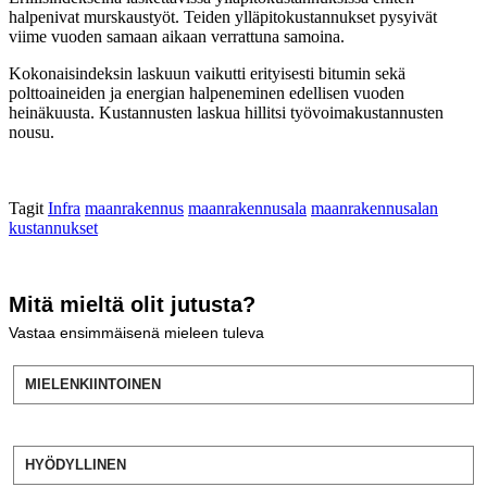
halpenivat murskaustyöt. Teiden ylläpitokustannukset pysyivät
viime vuoden samaan aikaan verrattuna samoina.
Kokonaisindeksin laskuun vaikutti erityisesti bitumin sekä
polttoaineiden ja energian halpeneminen edellisen vuoden
heinäkuusta. Kustannusten laskua hillitsi työvoimakustannusten
nousu.
Tagit
Infra
maanrakennus
maanrakennusala
maanrakennusalan
kustannukset
Mitä mieltä olit jutusta?
Vastaa ensimmäisenä mieleen tuleva
MIELENKIINTOINEN
HYÖDYLLINEN