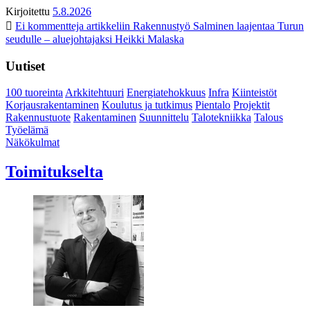
Kirjoitettu
5.8.2026
Ei kommentteja
artikkeliin Rakennustyö Salminen laajentaa Turun
seudulle – aluejohtajaksi Heikki Malaska
Uutiset
100 tuoreinta
Arkkitehtuuri
Energiatehokkuus
Infra
Kiinteistöt
Korjausrakentaminen
Koulutus ja tutkimus
Pientalo
Projektit
Rakennustuote
Rakentaminen
Suunnittelu
Talotekniikka
Talous
Työelämä
Näkökulmat
Toimitukselta