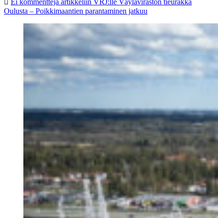
Ei kommentteja
artikkeliin VRJ:lle Väyläviraston tieurakka
Oulusta – Poikkimaantien parantaminen jatkuu