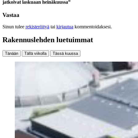
jatkoivat laskuaan heinäkuussa”
Vastaa
Sinun tulee
rekisteröityä
tai
kirjautua
kommentoidaksesi.
Rakennuslehden luetuimmat
Tänään
Tällä viikolla
Tässä kuussa