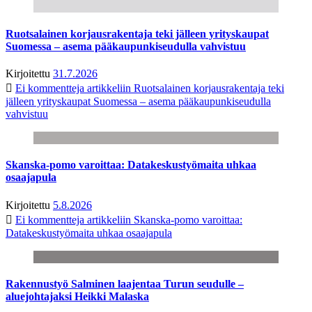
Ruotsalainen korjausrakentaja teki jälleen yrityskaupat
Suomessa – asema pääkaupunkiseudulla vahvistuu
Kirjoitettu
31.7.2026
Ei kommentteja
artikkeliin Ruotsalainen korjausrakentaja teki
jälleen yrityskaupat Suomessa – asema pääkaupunkiseudulla
vahvistuu
Skanska-pomo varoittaa: Datakeskustyömaita uhkaa
osaajapula
Kirjoitettu
5.8.2026
Ei kommentteja
artikkeliin Skanska-pomo varoittaa:
Datakeskustyömaita uhkaa osaajapula
Rakennustyö Salminen laajentaa Turun seudulle –
aluejohtajaksi Heikki Malaska