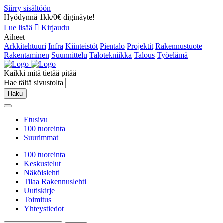
Siirry sisältöön
Hyödynnä 1kk/0€ diginäyte!
Lue lisää
Kirjaudu
Aiheet
Arkkitehtuuri
Infra
Kiinteistöt
Pientalo
Projektit
Rakennustuote
Rakentaminen
Suunnittelu
Talotekniikka
Talous
Työelämä
Kaikki mitä tietää pitää
Hae tältä sivustolta
Haku
Etusivu
100 tuoreinta
Suurimmat
100 tuoreinta
Keskustelut
Näköislehti
Tilaa Rakennuslehti
Uutiskirje
Toimitus
Yhteystiedot