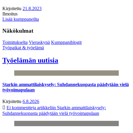
Kirjoitettu
21.8.2023
Ilmoitus
Lisää kumppaneilta
Näkökulmat
Toimitukselta
Vieraskynä
Kumppaniblogit
Työpaikat & työelämä
Työelämän uutisia
Starkin ammattilaiskysely: Suhdannekuopasta päädytään vielä
työvoimapulaan
Kirjoitettu
6.8.2026
Ei kommentteja
artikkeliin Starkin ammattilaiskysely:
Suhdannekuopasta päädytään vielä työvoimapulaan