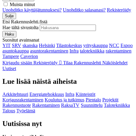
Muista minut
Unohditko käyttäjätunnuksesi?
Unohditko salasanasi?
Rekisteröidy
Sulje
Etsi Rakennuslehti.fistä
Hae tältä sivustolta
Haku
Suositut avainsanat
YIT
SRV
skanska
Helsinki
Tilastokeskus
yrityskauppa
NCC
Espoo
asuntokauppa
asuntorakentaminen
Infra
talotekniikka
rakentaminen
Tampere
Caverion
Kirjaudu sisään
Rekisteröidy
Tilaa Rakennuslehti
Näköislehdet
Uutiset
Lue lisää näistä aiheista
Arkkitehtuuri
Energiatehokkuus
Infra
Kiinteistöt
Korjausrakentaminen
Koulutus ja tutkimus
Pientalo
Projektit
Rakennustuote
Rakentaminen
RaksaTV
Suunnittelu
Talotekniikka
Talous
Työelämä
Uutisissa nyt