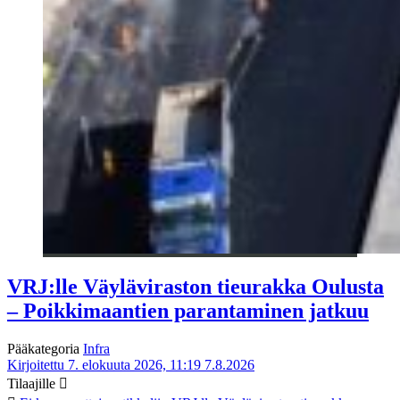
VRJ:lle Väyläviraston tieurakka Oulusta
– Poikkimaantien parantaminen jatkuu
Pääkategoria
Infra
Kirjoitettu 7. elokuuta 2026, 11:19
7.8.2026
Tilaajille