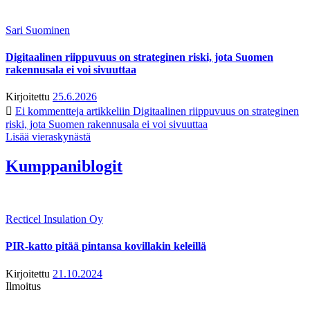
Sari Suominen
Digitaalinen riippuvuus on strateginen riski, jota Suomen
rakennusala ei voi sivuuttaa
Kirjoitettu
25.6.2026
Ei kommentteja
artikkeliin Digitaalinen riippuvuus on strateginen
riski, jota Suomen rakennusala ei voi sivuuttaa
Lisää vieraskynästä
Kumppaniblogit
Recticel Insulation Oy
PIR-katto pitää pintansa kovillakin keleillä
Kirjoitettu
21.10.2024
Ilmoitus