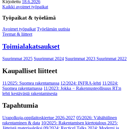
Kirjoitettu
18.6.2026
Kaikki avoimet työpaikat
Työpaikat & työelämä
Avoimet työpaikat
Työelämän uutisia
Teemat & liitteet
Toimialakatsaukset
Suurimmat 2025
Suurimmat 2024
Suurimmat 2023
Suurimmat 2022
Kaupalliset liitteet
11/2025: Suomea rakentamassa
12/2024: INFRA-lehti
11/2024:
Suomea rakentamassa
11/2023: Jokka − Rakennusteollisuus RT:n
lehti kestävästä rakentamisesta
Tapahtumia
Urapolkuja-oppilaitoskiertue 2026-2027
05/2026: Vähähiilinen
rakentaminen & data
10/2025: Rakentamisen kiertotalous 2025:
Jätteistä materiaaleiksi
09/2024: Recticel Talks 2024: Moderni ja