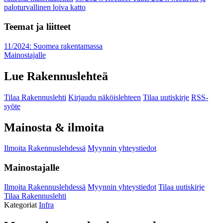
paloturvallinen loiva katto
Teemat ja liitteet
11/2024: Suomea rakentamassa
Mainostajalle
Lue Rakennuslehteä
Tilaa Rakennuslehti
Kirjaudu näköislehteen
Tilaa uutiskirje
RSS-
syöte
Mainosta & ilmoita
Ilmoita Rakennuslehdessä
Myynnin yhteystiedot
Mainostajalle
Ilmoita Rakennuslehdessä
Myynnin yhteystiedot
Tilaa uutiskirje
Tilaa Rakennuslehti
Kategoriat
Infra