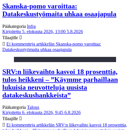
Skanska-pomo varoittaa:
Datakeskustyömaita uhkaa osaajapula
Pääkategoria
Infra
Kirjoitettu 5. elokuuta 2026, 13:00
5.8.2026
Tilaajille
Ei kommentteja
artikkeliin Skanska-pomo varoittaa:
Datakeskustyömaita uhkaa osaajapula
SRV:n liikevaihto kasvoi 18 prosenttia,
tulos heikkeni – ”Käymme parhaillaan
lukuisia neuvotteluja uusista
datakeskushankkeista”
Pääkategoria
Talous
Kirjoitettu 6. elokuuta 2026, 9:45
6.8.2026
Tilaajille
Ei kommentteja
artikkeliin SRV:n liikevaihto kasvoi 18 prosenttia,