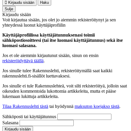
Kirjaudu sisään
Haku
Sulje
Kirjaudu sisään
Voit kirjautua sisään, jos olet jo aiemmin rekisteröitynyt ja sen
yhteydessä luonut käyttäjäprofiilin
Käyttäjäprofiilissa käyttäjätunnuksenasi toimii
sähköpostiosoitteesi (tai itse luomasi käyttäjätunnus) sekä itse
luomasi salasana.
Jos et ole aiemmin kirjautunut sisään, sinun on ensin
rekisteröidyttävä täällä
.
Jos sinulle tulee Rakennuslehti, rekisteröitymällä saat kaikki
rakennuslehti.fi-sisällöt luettavaksesi.
Jos sinulle ei tule Rakennuslehteä, voit silti rekisteröityä, jolloin saat
oikeuden kommentoida lukottomia artikkeleita, mutta et pääse
lukemaan lukittuja artikkeleita.
Tilaa Rakennuslehti tästä
tai hyödynnä
maksuton koejakso tästä
.
Sähköposti tai käyttäjätunnus
Salasana
Kirjaudu sisään