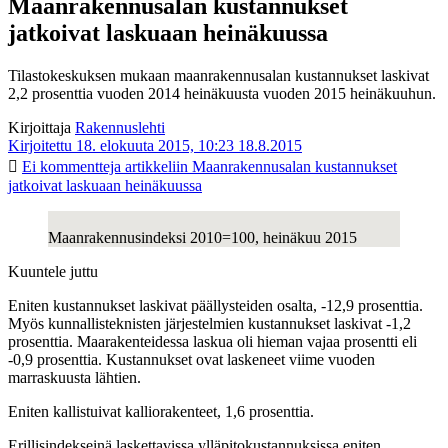
Maanrakennusalan kustannukset
jatkoivat laskuaan heinäkuussa
Tilastokeskuksen mukaan maanrakennusalan kustannukset laskivat
2,2 prosenttia vuoden 2014 heinäkuusta vuoden 2015 heinäkuuhun.
Kirjoittaja
Rakennuslehti
Kirjoitettu 18. elokuuta 2015, 10:23
18.8.2015
Ei kommentteja
artikkeliin Maanrakennusalan kustannukset
jatkoivat laskuaan heinäkuussa
Maanrakennusindeksi 2010=100, heinäkuu 2015
Kuuntele juttu
Eniten kustannukset laskivat päällysteiden osalta, -12,9 prosenttia.
Myös kunnallisteknisten järjestelmien kustannukset laskivat -1,2
prosenttia. Maarakenteidessa laskua oli hieman vajaa prosentti eli
-0,9 prosenttia. Kustannukset ovat laskeneet viime vuoden
marraskuusta lähtien.
Eniten kallistuivat kalliorakenteet, 1,6 prosenttia.
Erillisindekseinä laskettavissa ylläpitokustannuksissa eniten