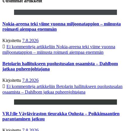
Uusimmat artikkelit
Nokia-areena teki viime vuonna miljoonatappion – miinusta
roimasti aiempaa enemmän
Kirjoitettu
7.8.2026
Ei kommentteja
artikkeliin Nokia-areena teki viime vuonna
miljoonatappion – miinusta roimasti aiempaa enemmän
Betolarin hallitukseen puolustusalan osaamista – Dahlbom
jatkaa puheenjohtajana
Kirjoitettu
7.8.2026
Ei kommentteja
artikkeliin Betolarin hallitukseen puolustusalan
osaamista – Dahlbom jatkaa puheenjohtajana
VRJ:lle Väyläviraston tieurakka Oulusta – Poikkimaantien
parantaminen jatkuu
Kirjoitettu
7.8.2026