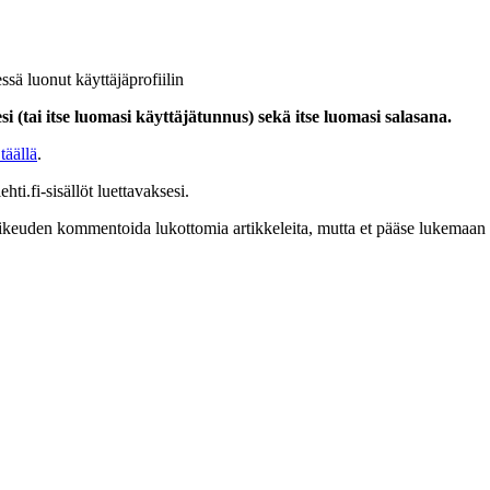
ssä luonut käyttäjäprofiilin
i (tai itse luomasi käyttäjätunnus) sekä itse luomasi salasana.
täällä
.
hti.fi-sisällöt luettavaksesi.
at oikeuden kommentoida lukottomia artikkeleita, mutta et pääse lukemaan l