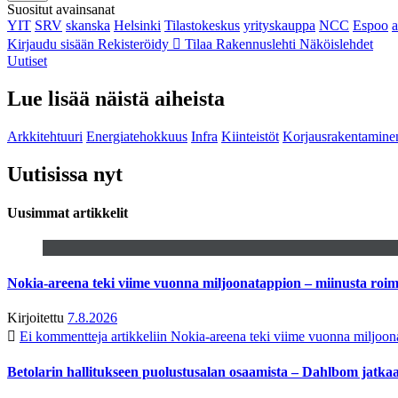
Suositut avainsanat
YIT
SRV
skanska
Helsinki
Tilastokeskus
yrityskauppa
NCC
Espoo
Kirjaudu sisään
Rekisteröidy
Tilaa Rakennuslehti
Näköislehdet
Uutiset
Lue lisää näistä aiheista
Arkkitehtuuri
Energiatehokkuus
Infra
Kiinteistöt
Korjausrakentamine
Uutisissa nyt
Uusimmat artikkelit
Nokia-areena teki viime vuonna miljoonatappion – miinusta ro
Kirjoitettu
7.8.2026
Ei kommentteja
artikkeliin Nokia-areena teki viime vuonna miljoo
Betolarin hallitukseen puolustusalan osaamista – Dahlbom jatk