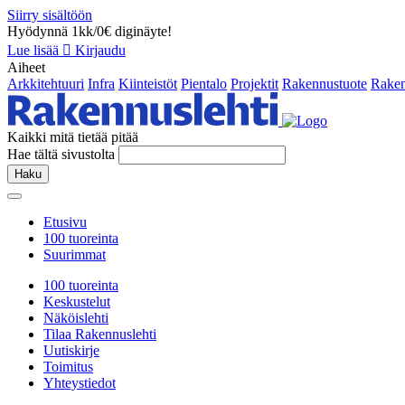
Siirry sisältöön
Hyödynnä 1kk/0€ diginäyte!
Lue lisää
Kirjaudu
Aiheet
Arkkitehtuuri
Infra
Kiinteistöt
Pientalo
Projektit
Rakennustuote
Raken
Kaikki mitä tietää pitää
Hae tältä sivustolta
Haku
Etusivu
100 tuoreinta
Suurimmat
100 tuoreinta
Keskustelut
Näköislehti
Tilaa Rakennuslehti
Uutiskirje
Toimitus
Yhteystiedot