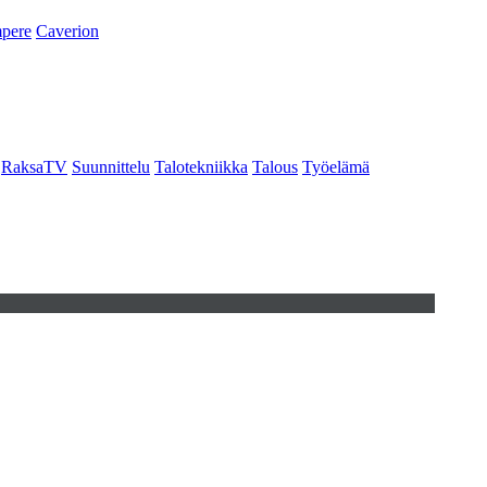
pere
Caverion
RaksaTV
Suunnittelu
Talotekniikka
Talous
Työelämä