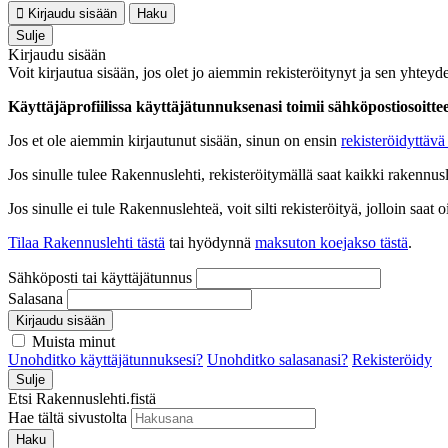
Kirjaudu sisään
Haku
Sulje
Kirjaudu sisään
Voit kirjautua sisään, jos olet jo aiemmin rekisteröitynyt ja sen yhteyde
Käyttäjäprofiilissa käyttäjätunnuksenasi toimii sähköpostiosoittees
Jos et ole aiemmin kirjautunut sisään, sinun on ensin
rekisteröidyttävä 
Jos sinulle tulee Rakennuslehti, rekisteröitymällä saat kaikki rakennusle
Jos sinulle ei tule Rakennuslehteä, voit silti rekisteröityä, jolloin sa
Tilaa Rakennuslehti tästä
tai hyödynnä
maksuton koejakso tästä
.
Sähköposti tai käyttäjätunnus
Salasana
Kirjaudu sisään
Muista minut
Unohditko käyttäjätunnuksesi?
Unohditko salasanasi?
Rekisteröidy
Sulje
Etsi Rakennuslehti.fistä
Hae tältä sivustolta
Haku