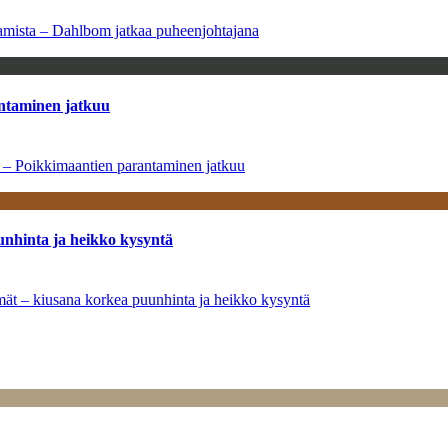
saamista – Dahlbom jatkaa puheenjohtajana
antaminen jatkuu
a – Poikkimaantien parantaminen jatkuu
unhinta ja heikko kysyntä
ymät – kiusana korkea puunhinta ja heikko kysyntä