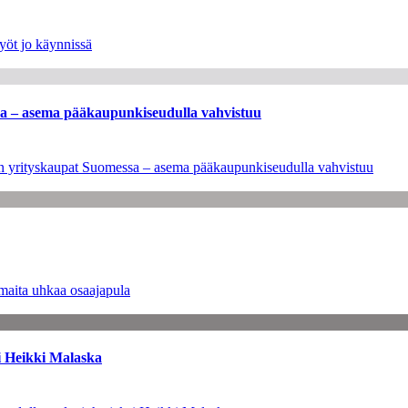
yöt jo käynnissä
ssa – asema pääkaupunkiseudulla vahvistuu
leen yrityskaupat Suomessa – asema pääkaupunkiseudulla vahvistuu
maita uhkaa osaajapula
i Heikki Malaska