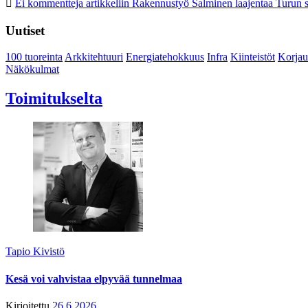
Ei kommentteja
artikkeliin Rakennustyö Salminen laajentaa Turun s
Uutiset
100 tuoreinta
Arkkitehtuuri
Energiatehokkuus
Infra
Kiinteistöt
Korjau
Näkökulmat
Toimitukselta
Tapio Kivistö
Kesä voi vahvistaa elpyvää tunnelmaa
Kirjoitettu
26.6.2026