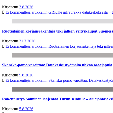
Kirjoitettu
3.8.2026
Ei kommentteja
artikkeliin GRK:lle infraurakka datakeskuksesta – t
Ruotsalainen korjausrakentaja teki jälleen yrityskaupat Suome
Kirjoitettu
31.7.2026
Ei kommentteja
artikkeliin Ruotsalainen korjausrakentaja teki jäl
Skanska-pomo varoittaa: Datakeskustyömaita uhkaa osaajapula
Kirjoitettu
5.8.2026
Ei kommentteja
artikkeliin Skanska-pomo varoittaa: Datakeskustyö
Rakennustyö Salminen laajentaa Turun seudulle – aluejohtajaks
Kirjoitettu
5.8.2026