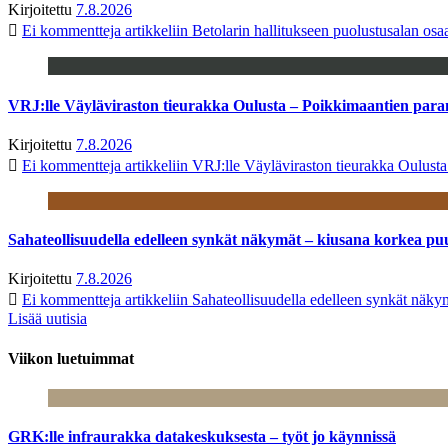
Kirjoitettu
7.8.2026
Ei kommentteja
artikkeliin Betolarin hallitukseen puolustusalan o
VRJ:lle Väyläviraston tieurakka Oulusta – Poikkimaantien par
Kirjoitettu
7.8.2026
Ei kommentteja
artikkeliin VRJ:lle Väyläviraston tieurakka Oulust
Sahateollisuudella edelleen synkät näkymät – kiusana korkea pu
Kirjoitettu
7.8.2026
Ei kommentteja
artikkeliin Sahateollisuudella edelleen synkät näk
Lisää uutisia
Viikon luetuimmat
GRK:lle infraurakka datakeskuksesta – työt jo käynnissä