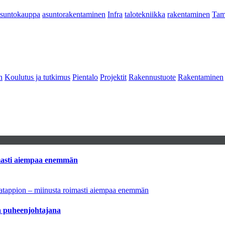
asuntokauppa
asuntorakentaminen
Infra
talotekniikka
rakentaminen
Tam
n
Koulutus ja tutkimus
Pientalo
Projektit
Rakennustuote
Rakentaminen
imasti aiempaa enemmän
natappion – miinusta roimasti aiempaa enemmän
aa puheenjohtajana