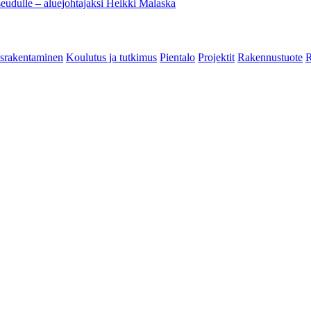
eudulle – aluejohtajaksi Heikki Malaska
srakentaminen
Koulutus ja tutkimus
Pientalo
Projektit
Rakennustuote
R