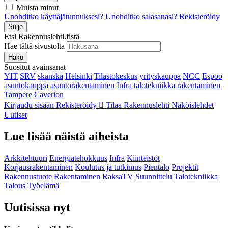
Muista minut
Unohditko käyttäjätunnuksesi?
Unohditko salasanasi?
Rekisteröidy
Sulje
Etsi Rakennuslehti.fistä
Hae tältä sivustolta
Haku
Suositut avainsanat
YIT
SRV
skanska
Helsinki
Tilastokeskus
yrityskauppa
NCC
Espoo
asuntokauppa
asuntorakentaminen
Infra
talotekniikka
rakentaminen
Tampere
Caverion
Kirjaudu sisään
Rekisteröidy
Tilaa Rakennuslehti
Näköislehdet
Uutiset
Lue lisää näistä aiheista
Arkkitehtuuri
Energiatehokkuus
Infra
Kiinteistöt
Korjausrakentaminen
Koulutus ja tutkimus
Pientalo
Projektit
Rakennustuote
Rakentaminen
RaksaTV
Suunnittelu
Talotekniikka
Talous
Työelämä
Uutisissa nyt