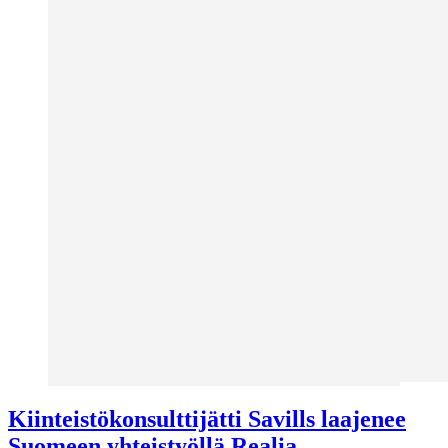
Kiinteistökonsulttijätti Savills laajenee
Suomeen yhteistyöllä Realia