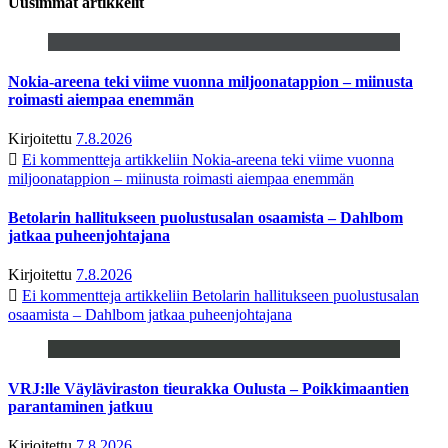
Uusimmat artikkelit
Nokia-areena teki viime vuonna miljoonatappion – miinusta
roimasti aiempaa enemmän
Kirjoitettu
7.8.2026
Ei kommentteja
artikkeliin Nokia-areena teki viime vuonna
miljoonatappion – miinusta roimasti aiempaa enemmän
Betolarin hallitukseen puolustusalan osaamista – Dahlbom
jatkaa puheenjohtajana
Kirjoitettu
7.8.2026
Ei kommentteja
artikkeliin Betolarin hallitukseen puolustusalan
osaamista – Dahlbom jatkaa puheenjohtajana
VRJ:lle Väyläviraston tieurakka Oulusta – Poikkimaantien
parantaminen jatkuu
Kirjoitettu
7.8.2026