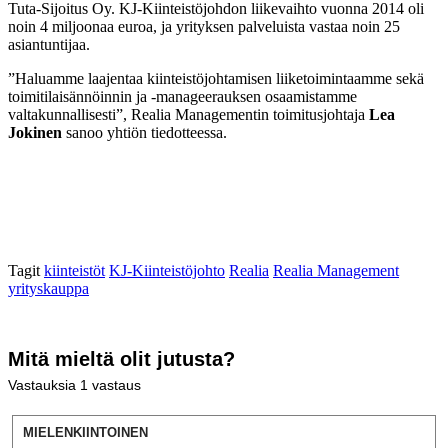
Tuta-Sijoitus Oy. KJ-Kiinteistöjohdon liikevaihto vuonna 2014 oli
noin 4 miljoonaa euroa, ja yrityksen palveluista vastaa noin 25
asiantuntijaa.
”Haluamme laajentaa kiinteistöjohtamisen liiketoimintaamme sekä
toimitilaisännöinnin ja -manageerauksen osaamistamme
valtakunnallisesti”, Realia Managementin toimitusjohtaja
Lea
Jokinen
sanoo yhtiön tiedotteessa.
Tagit
kiinteistöt
KJ-Kiinteistöjohto
Realia
Realia Management
yrityskauppa
Mitä mieltä olit jutusta?
Vastauksia
1
vastaus
MIELENKIINTOINEN