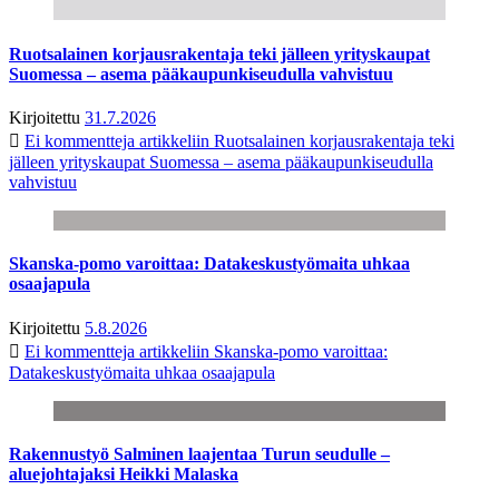
Ruotsalainen korjausrakentaja teki jälleen yrityskaupat
Suomessa – asema pääkaupunkiseudulla vahvistuu
Kirjoitettu
31.7.2026
Ei kommentteja
artikkeliin Ruotsalainen korjausrakentaja teki
jälleen yrityskaupat Suomessa – asema pääkaupunkiseudulla
vahvistuu
Skanska-pomo varoittaa: Datakeskustyömaita uhkaa
osaajapula
Kirjoitettu
5.8.2026
Ei kommentteja
artikkeliin Skanska-pomo varoittaa:
Datakeskustyömaita uhkaa osaajapula
Rakennustyö Salminen laajentaa Turun seudulle –
aluejohtajaksi Heikki Malaska