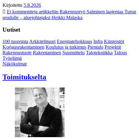
Kirjoitettu
5.8.2026
Ei kommentteja
artikkeliin Rakennustyö Salminen laajentaa Turun
seudulle – aluejohtajaksi Heikki Malaska
Uutiset
100 tuoreinta
Arkkitehtuuri
Energiatehokkuus
Infra
Kiinteistöt
Korjausrakentaminen
Koulutus ja tutkimus
Pientalo
Projektit
Rakennustuote
Rakentaminen
Suunnittelu
Talotekniikka
Talous
Työelämä
Näkökulmat
Toimitukselta