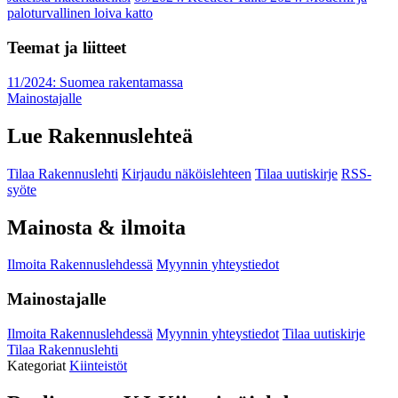
paloturvallinen loiva katto
Teemat ja liitteet
11/2024: Suomea rakentamassa
Mainostajalle
Lue Rakennuslehteä
Tilaa Rakennuslehti
Kirjaudu näköislehteen
Tilaa uutiskirje
RSS-
syöte
Mainosta & ilmoita
Ilmoita Rakennuslehdessä
Myynnin yhteystiedot
Mainostajalle
Ilmoita Rakennuslehdessä
Myynnin yhteystiedot
Tilaa uutiskirje
Tilaa Rakennuslehti
Kategoriat
Kiinteistöt