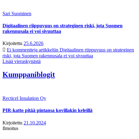
Sari Suominen
Digitaalinen riippuvuus on strateginen riski, jota Suomen
rakennusala ei voi sivuuttaa
Kirjoitettu
25.6.2026
Ei kommentteja
artikkeliin Digitaalinen riippuvuus on strateginen
riski, jota Suomen rakennusala ei voi sivuuttaa
Lisää vieraskynästä
Kumppaniblogit
Recticel Insulation Oy
PIR-katto pitää pintansa kovillakin keleillä
Kirjoitettu
21.10.2024
Ilmoitus