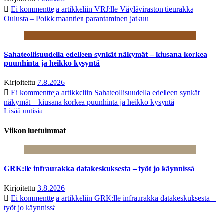
Ei kommentteja
artikkeliin VRJ:lle Väyläviraston tieurakka
Oulusta – Poikkimaantien parantaminen jatkuu
Sahateollisuudella edelleen synkät näkymät – kiusana korkea
puunhinta ja heikko kysyntä
Kirjoitettu
7.8.2026
Ei kommentteja
artikkeliin Sahateollisuudella edelleen synkät
näkymät – kiusana korkea puunhinta ja heikko kysyntä
Lisää uutisia
Viikon luetuimmat
GRK:lle infraurakka datakeskuksesta – työt jo käynnissä
Kirjoitettu
3.8.2026
Ei kommentteja
artikkeliin GRK:lle infraurakka datakeskuksesta –
työt jo käynnissä