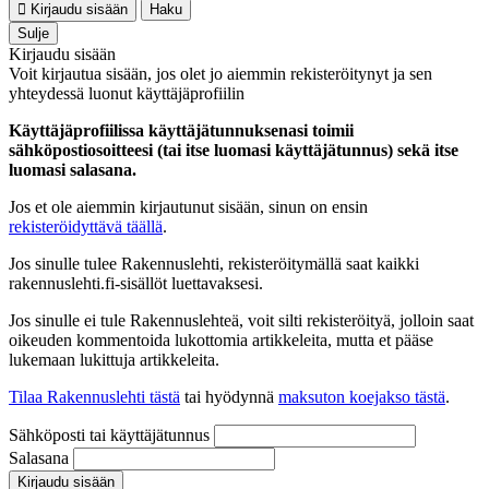
Kirjaudu sisään
Haku
Sulje
Kirjaudu sisään
Voit kirjautua sisään, jos olet jo aiemmin rekisteröitynyt ja sen
yhteydessä luonut käyttäjäprofiilin
Käyttäjäprofiilissa käyttäjätunnuksenasi toimii
sähköpostiosoitteesi (tai itse luomasi käyttäjätunnus) sekä itse
luomasi salasana.
Jos et ole aiemmin kirjautunut sisään, sinun on ensin
rekisteröidyttävä täällä
.
Jos sinulle tulee Rakennuslehti, rekisteröitymällä saat kaikki
rakennuslehti.fi-sisällöt luettavaksesi.
Jos sinulle ei tule Rakennuslehteä, voit silti rekisteröityä, jolloin saat
oikeuden kommentoida lukottomia artikkeleita, mutta et pääse
lukemaan lukittuja artikkeleita.
Tilaa Rakennuslehti tästä
tai hyödynnä
maksuton koejakso tästä
.
Sähköposti tai käyttäjätunnus
Salasana
Kirjaudu sisään