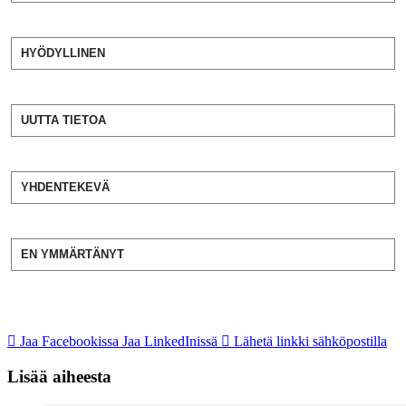
HYÖDYLLINEN
UUTTA TIETOA
YHDENTEKEVÄ
EN YMMÄRTÄNYT
Jaa Facebookissa
Jaa LinkedInissä
Lähetä linkki sähköpostilla
Lisää aiheesta