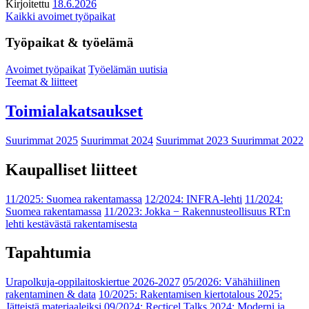
Kirjoitettu
18.6.2026
Kaikki avoimet työpaikat
Työpaikat & työelämä
Avoimet työpaikat
Työelämän uutisia
Teemat & liitteet
Toimialakatsaukset
Suurimmat 2025
Suurimmat 2024
Suurimmat 2023
Suurimmat 2022
Kaupalliset liitteet
11/2025: Suomea rakentamassa
12/2024: INFRA-lehti
11/2024:
Suomea rakentamassa
11/2023: Jokka − Rakennusteollisuus RT:n
lehti kestävästä rakentamisesta
Tapahtumia
Urapolkuja-oppilaitoskiertue 2026-2027
05/2026: Vähähiilinen
rakentaminen & data
10/2025: Rakentamisen kiertotalous 2025:
Jätteistä materiaaleiksi
09/2024: Recticel Talks 2024: Moderni ja