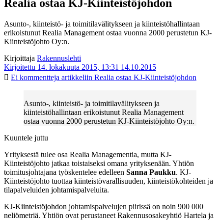
Realia ostaa KJ-Kiinteistöjohdon
Asunto-, kiinteistö- ja toimitilavälitykseen ja kiinteistöhallintaan
erikoistunut Realia Management ostaa vuonna 2000 perustetun KJ-
Kiinteistöjohto Oy:n.
Kirjoittaja
Rakennuslehti
Kirjoitettu 14. lokakuuta 2015, 13:31
14.10.2015
Ei kommentteja
artikkeliin Realia ostaa KJ-Kiinteistöjohdon
Asunto-, kiinteistö- ja toimitilavälitykseen ja
kiinteistöhallintaan erikoistunut Realia Management
ostaa vuonna 2000 perustetun KJ-Kiinteistöjohto Oy:n.
Kuuntele juttu
Yrityksestä tulee osa Realia Managementia, mutta KJ-
Kiinteistöjohto jatkaa toistaiseksi omana yrityksenään. Yhtiön
toimitusjohtajana työskentelee edelleen
Sanna Paukku
. KJ-
Kiinteistöjohto tuottaa kiinteistövarallisuuden, kiinteistökohteiden ja
tilapalveluiden johtamispalveluita.
KJ-Kiinteistöjohdon johtamispalvelujen piirissä on noin 900 000
neliömetriä. Yhtiön ovat perustaneet Rakennusosakeyhtiö Hartela ja