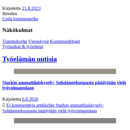
Kirjoitettu
21.8.2023
Ilmoitus
Lisää kumppaneilta
Näkökulmat
Toimitukselta
Vieraskynä
Kumppaniblogit
Työpaikat & työelämä
Työelämän uutisia
Starkin ammattilaiskysely: Suhdannekuopasta päädytään vielä
työvoimapulaan
Kirjoitettu
6.8.2026
Ei kommentteja
artikkeliin Starkin ammattilaiskysely:
Suhdannekuopasta päädytään vielä työvoimapulaan