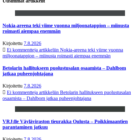
Uusimmat artikkelit
Nokia-areena teki viime vuonna miljoonatappion – miinusta
roimasti aiempaa enemmän
Kirjoitettu
7.8.2026
Ei kommentteja
artikkeliin Nokia-areena teki viime vuonna
miljoonatappion – miinusta roimasti aiempaa enemmän
Betolarin hallitukseen puolustusalan osaamista – Dahlbom
jatkaa puheenjohtajana
Kirjoitettu
7.8.2026
Ei kommentteja
artikkeliin Betolarin hallitukseen puolustusalan
osaamista – Dahlbom jatkaa puheenjohtajana
VRJ:lle Väyläviraston tieurakka Oulusta – Poikkimaantien
parantaminen jatkuu
Kirjoitettu
7.8.2026