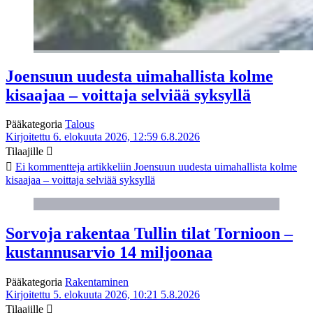
Joensuun uudesta uimahallista kolme
kisaajaa – voittaja selviää syksyllä
Pääkategoria
Talous
Kirjoitettu 6. elokuuta 2026, 12:59
6.8.2026
Tilaajille
Ei kommentteja
artikkeliin Joensuun uudesta uimahallista kolme
kisaajaa – voittaja selviää syksyllä
Sorvoja rakentaa Tullin tilat Tornioon –
kustannusarvio 14 miljoonaa
Pääkategoria
Rakentaminen
Kirjoitettu 5. elokuuta 2026, 10:21
5.8.2026
Tilaajille