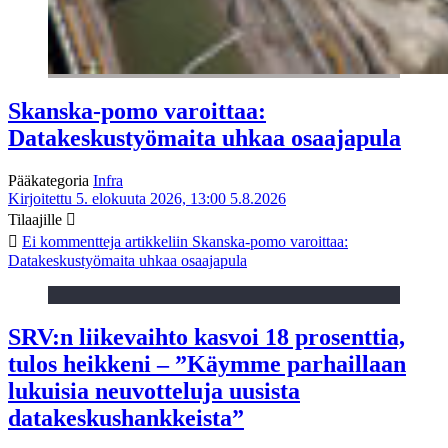
Skanska-pomo varoittaa:
Datakeskustyömaita uhkaa osaajapula
Pääkategoria
Infra
Kirjoitettu 5. elokuuta 2026, 13:00
5.8.2026
Tilaajille
Ei kommentteja
artikkeliin Skanska-pomo varoittaa:
Datakeskustyömaita uhkaa osaajapula
SRV:n liikevaihto kasvoi 18 prosenttia,
tulos heikkeni – ”Käymme parhaillaan
lukuisia neuvotteluja uusista
datakeskushankkeista”