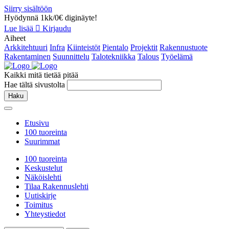
Siirry sisältöön
Hyödynnä 1kk/0€ diginäyte!
Lue lisää
Kirjaudu
Aiheet
Arkkitehtuuri
Infra
Kiinteistöt
Pientalo
Projektit
Rakennustuote
Rakentaminen
Suunnittelu
Talotekniikka
Talous
Työelämä
Kaikki mitä tietää pitää
Hae tältä sivustolta
Haku
Etusivu
100 tuoreinta
Suurimmat
100 tuoreinta
Keskustelut
Näköislehti
Tilaa Rakennuslehti
Uutiskirje
Toimitus
Yhteystiedot