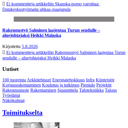
Ei kommentteja
artikkeliin Skanska-pomo varoittaa:
Datakeskustyömaita uhkaa osaajapula
Rakennustyö Salminen laajentaa Turun seudulle –
aluejohtajaksi Heikki Malaska
Kirjoitettu
5.8.2026
Ei kommentteja
artikkeliin Rakennustyö Salminen laajentaa Turun
seudulle – aluejohtajaksi Heikki Malaska
Uutiset
100 tuoreinta
Arkkitehtuuri
Energiatehokkuus
Infra
Kiinteistöt
Korjausrakentaminen
Koulutus ja tutkimus
Pientalo
Projektit
Rakennustuote
Rakentaminen
Suunnittelu
Talotekniikka
Talous
Työelämä
Näkökulmat
Toimitukselta