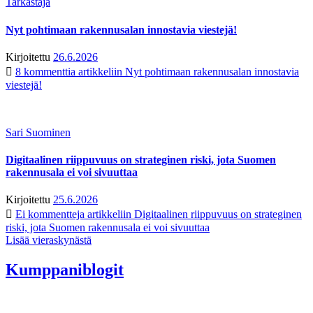
Tarkastaja
Nyt pohtimaan rakennusalan innostavia viestejä!
Kirjoitettu
26.6.2026
8 kommenttia
artikkeliin Nyt pohtimaan rakennusalan innostavia
viestejä!
Sari Suominen
Digitaalinen riippuvuus on strateginen riski, jota Suomen
rakennusala ei voi sivuuttaa
Kirjoitettu
25.6.2026
Ei kommentteja
artikkeliin Digitaalinen riippuvuus on strateginen
riski, jota Suomen rakennusala ei voi sivuuttaa
Lisää vieraskynästä
Kumppaniblogit