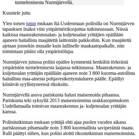
turmelemisesta Nurmijärvellä.
Kuuntele juttu
Ylen toisen
jutun
mukaan Itä-Uudenmaan poliisilla on Nurmijärven
tapauksen lisäksi viisi ympäristörikosjuttua tutkinnassaan. Niissä
kaikissa maanrakennusalan- ja kuljetusalan yrittäjien epäillään
ajaneen haitallista maajätettä laittomiin paikkoihin. Kun maajätettä
ajetaan jonnekin muualle kuin lailliselle maakaatopaikalle, niin
toimintaan pitäisi olla ympäristölupa.
Nurmijärven jutussa poliisi epäilee kymmentä henkilöä törkeästä
ympäristön turmelemisesta laajassa tutkinnassa. Maanrakennus- ja
kuljetusalan yrittäjän epäillään ajaneen noin 3 800 kuorma-autollista
haitallista maa-ainesta pohjavesikertymäalueen päälle. Epäillyt
kiistävät syyllistyneensä rikoksiin.
Nurmijärvellä asuva pariskunta halusi maisemoida pihaansa.
Pariskunta teki syksyllä 2013 maisemoinnista urakkasopimuksen
Uudellamaalla toimivan maanrakennus ja- kuljetusalan yrittäjän
kanssa.
Poliisitutkinnan mukaan yrittäjä ehti ajaa puolen vuoden aikana
pariskunnan pihamaalle noin 3 800 kuormallista saviperäistä maata.
Ralli päättyi siihen, kun poliisi aloitti rikostutkinnan maisemoinnista.