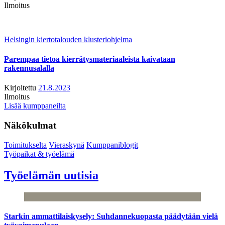
Ilmoitus
Helsingin kiertotalouden klusteriohjelma
Parempaa tietoa kierrätysmateriaaleista kaivataan
rakennusalalla
Kirjoitettu
21.8.2023
Ilmoitus
Lisää kumppaneilta
Näkökulmat
Toimitukselta
Vieraskynä
Kumppaniblogit
Työpaikat & työelämä
Työelämän uutisia
Starkin ammattilaiskysely: Suhdannekuopasta päädytään vielä