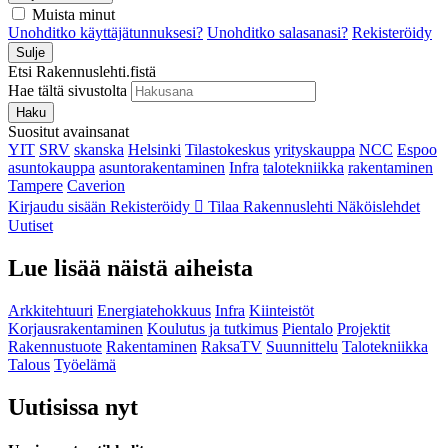
Muista minut
Unohditko käyttäjätunnuksesi?
Unohditko salasanasi?
Rekisteröidy
Sulje
Etsi Rakennuslehti.fistä
Hae tältä sivustolta
Haku
Suositut avainsanat
YIT
SRV
skanska
Helsinki
Tilastokeskus
yrityskauppa
NCC
Espoo
asuntokauppa
asuntorakentaminen
Infra
talotekniikka
rakentaminen
Tampere
Caverion
Kirjaudu sisään
Rekisteröidy
Tilaa Rakennuslehti
Näköislehdet
Uutiset
Lue lisää näistä aiheista
Arkkitehtuuri
Energiatehokkuus
Infra
Kiinteistöt
Korjausrakentaminen
Koulutus ja tutkimus
Pientalo
Projektit
Rakennustuote
Rakentaminen
RaksaTV
Suunnittelu
Talotekniikka
Talous
Työelämä
Uutisissa nyt