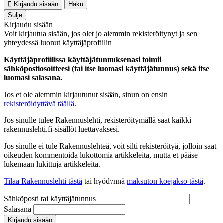
Kirjaudu sisään
Haku
Sulje
Kirjaudu sisään
Voit kirjautua sisään, jos olet jo aiemmin rekisteröitynyt ja sen
yhteydessä luonut käyttäjäprofiilin
Käyttäjäprofiilissa käyttäjätunnuksenasi toimii
sähköpostiosoitteesi (tai itse luomasi käyttäjätunnus) sekä itse
luomasi salasana.
Jos et ole aiemmin kirjautunut sisään, sinun on ensin
rekisteröidyttävä täällä
.
Jos sinulle tulee Rakennuslehti, rekisteröitymällä saat kaikki
rakennuslehti.fi-sisällöt luettavaksesi.
Jos sinulle ei tule Rakennuslehteä, voit silti rekisteröityä, jolloin saat
oikeuden kommentoida lukottomia artikkeleita, mutta et pääse
lukemaan lukittuja artikkeleita.
Tilaa Rakennuslehti tästä
tai hyödynnä
maksuton koejakso tästä
.
Sähköposti tai käyttäjätunnus
Salasana
Kirjaudu sisään