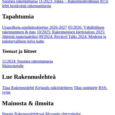
Suomea rakentamassa
11/2023: Jokka − Rakennusteollisuus RT:n
lehti kestävästä rakentamisesta
Tapahtumia
Urapolkuja-oppilaitoskiertue 2026-2027
05/2026: Vähähiilinen
rakentaminen & data
10/2025: Rakentamisen kiertotalous 2025:
Jätteistä materiaaleiksi
09/2024: Recticel Talks 2024: Moderni ja
paloturvallinen loiva katto
Teemat ja liitteet
11/2024: Suomea rakentamassa
Mainostajalle
Lue Rakennuslehteä
Tilaa Rakennuslehti
Kirjaudu näköislehteen
Tilaa uutiskirje
RSS-
syöte
Mainosta & ilmoita
Ilmoita Rakennuslehdessä
Myynnin yhteystiedot