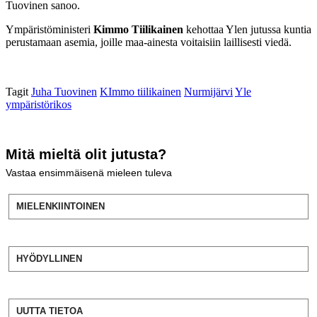
Tuovinen sanoo.
Ympäristöministeri
Kimmo Tiilikainen
kehottaa Ylen jutussa kuntia
perustamaan asemia, joille maa-ainesta voitaisiin laillisesti viedä.
Tagit
Juha Tuovinen
KImmo tiilikainen
Nurmijärvi
Yle
ympäristörikos
Mitä mieltä olit jutusta?
Vastaa ensimmäisenä mieleen tuleva
MIELENKIINTOINEN
HYÖDYLLINEN
UUTTA TIETOA