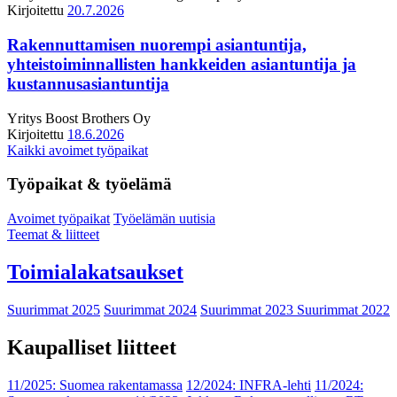
Kirjoitettu
20.7.2026
Rakennuttamisen nuorempi asiantuntija,
yhteistoiminnallisten hankkeiden asiantuntija ja
kustannusasiantuntija
Yritys
Boost Brothers Oy
Kirjoitettu
18.6.2026
Kaikki avoimet työpaikat
Työpaikat & työelämä
Avoimet työpaikat
Työelämän uutisia
Teemat & liitteet
Toimialakatsaukset
Suurimmat 2025
Suurimmat 2024
Suurimmat 2023
Suurimmat 2022
Kaupalliset liitteet
11/2025: Suomea rakentamassa
12/2024: INFRA-lehti
11/2024: