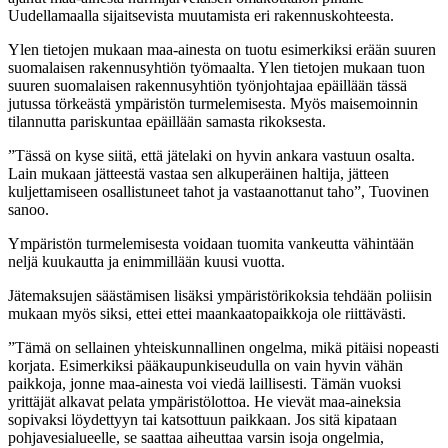
Uudellamaalla sijaitsevista muutamista eri rakennuskohteesta.
Ylen tietojen mukaan maa-ainesta on tuotu esimerkiksi erään suuren
suomalaisen rakennusyhtiön työmaalta. Ylen tietojen mukaan tuon
suuren suomalaisen rakennusyhtiön työnjohtajaa epäillään tässä
jutussa törkeästä ympäristön turmelemisesta. Myös maisemoinnin
tilannutta pariskuntaa epäillään samasta rikoksesta.
”Tässä on kyse siitä, että jätelaki on hyvin ankara vastuun osalta.
Lain mukaan jätteestä vastaa sen alkuperäinen haltija, jätteen
kuljettamiseen osallistuneet tahot ja vastaanottanut taho”, Tuovinen
sanoo.
Ympäristön turmelemisesta voidaan tuomita vankeutta vähintään
neljä kuukautta ja enimmillään kuusi vuotta.
Jätemaksujen säästämisen lisäksi ympäristörikoksia tehdään poliisin
mukaan myös siksi, ettei ettei maankaatopaikkoja ole riittävästi.
”Tämä on sellainen yhteiskunnallinen ongelma, mikä pitäisi nopeasti
korjata. Esimerkiksi pääkaupunkiseudulla on vain hyvin vähän
paikkoja, jonne maa-ainesta voi viedä laillisesti. Tämän vuoksi
yrittäjät alkavat pelata ympäristölottoa. He vievät maa-aineksia
sopivaksi löydettyyn tai katsottuun paikkaan. Jos sitä kipataan
pohjavesialueelle, se saattaa aiheuttaa varsin isoja ongelmia,