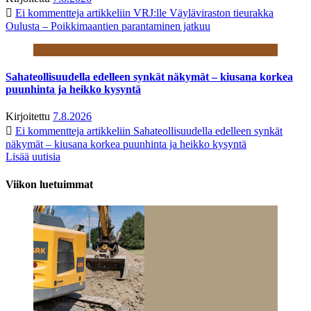
Ei kommentteja
artikkeliin VRJ:lle Väyläviraston tieurakka
Oulusta – Poikkimaantien parantaminen jatkuu
Sahateollisuudella edelleen synkät näkymät – kiusana korkea
puunhinta ja heikko kysyntä
Kirjoitettu
7.8.2026
Ei kommentteja
artikkeliin Sahateollisuudella edelleen synkät
näkymät – kiusana korkea puunhinta ja heikko kysyntä
Lisää uutisia
Viikon luetuimmat