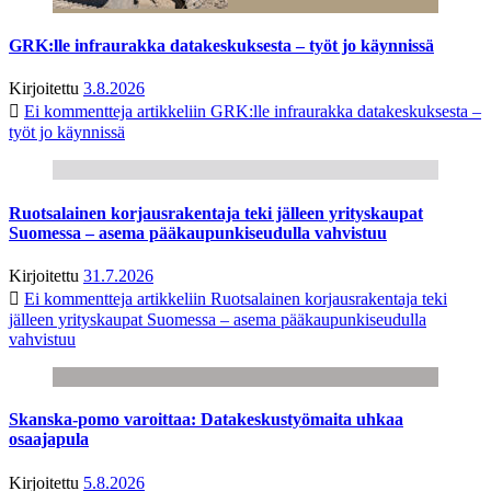
GRK:lle infraurakka datakeskuksesta – työt jo käynnissä
Kirjoitettu
3.8.2026
Ei kommentteja
artikkeliin GRK:lle infraurakka datakeskuksesta –
työt jo käynnissä
Ruotsalainen korjausrakentaja teki jälleen yrityskaupat
Suomessa – asema pääkaupunkiseudulla vahvistuu
Kirjoitettu
31.7.2026
Ei kommentteja
artikkeliin Ruotsalainen korjausrakentaja teki
jälleen yrityskaupat Suomessa – asema pääkaupunkiseudulla
vahvistuu
Skanska-pomo varoittaa: Datakeskustyömaita uhkaa
osaajapula
Kirjoitettu
5.8.2026