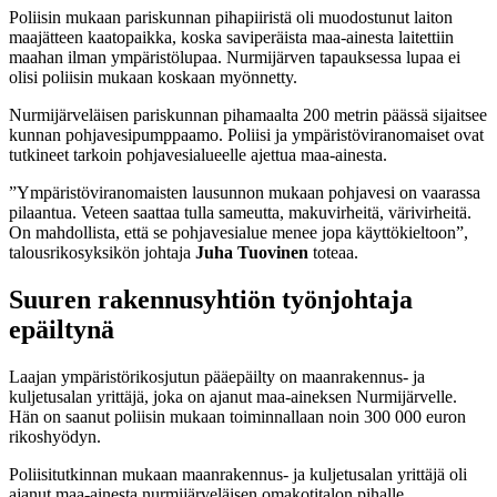
Poliisin mukaan pariskunnan pihapiiristä oli muodostunut laiton
maajätteen kaatopaikka, koska saviperäista maa-ainesta laitettiin
maahan ilman ympäristölupaa. Nurmijärven tapauksessa lupaa ei
olisi poliisin mukaan koskaan myönnetty.
Nurmijärveläisen pariskunnan pihamaalta 200 metrin päässä sijaitsee
kunnan pohjavesipumppaamo. Poliisi ja ympäristöviranomaiset ovat
tutkineet tarkoin pohjavesialueelle ajettua maa-ainesta.
”Ympäristöviranomaisten lausunnon mukaan pohjavesi on vaarassa
pilaantua. Veteen saattaa tulla sameutta, makuvirheitä, värivirheitä.
On mahdollista, että se pohjavesialue menee jopa käyttökieltoon”,
talousrikosyksikön johtaja
Juha Tuovinen
toteaa.
Suuren rakennusyhtiön työnjohtaja
epäiltynä
Laajan ympäristörikosjutun pääepäilty on maanrakennus- ja
kuljetusalan yrittäjä, joka on ajanut maa-aineksen Nurmijärvelle.
Hän on saanut poliisin mukaan toiminnallaan noin 300 000 euron
rikoshyödyn.
Poliisitutkinnan mukaan maanrakennus- ja kuljetusalan yrittäjä oli
ajanut maa-ainesta nurmijärveläisen omakotitalon pihalle