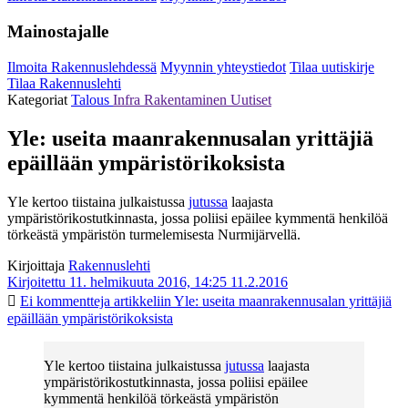
Mainostajalle
Ilmoita Rakennuslehdessä
Myynnin yhteystiedot
Tilaa uutiskirje
Tilaa Rakennuslehti
Kategoriat
Talous
Infra
Rakentaminen
Uutiset
Yle: useita maanrakennusalan yrittäjiä
epäillään ympäristörikoksista
Yle kertoo tiistaina julkaistussa
jutussa
laajasta
ympäristörikostutkinnasta, jossa poliisi epäilee kymmentä henkilöä
törkeästä ympäristön turmelemisesta Nurmijärvellä.
Kirjoittaja
Rakennuslehti
Kirjoitettu 11. helmikuuta 2016, 14:25
11.2.2016
Ei kommentteja
artikkeliin Yle: useita maanrakennusalan yrittäjiä
epäillään ympäristörikoksista
Yle kertoo tiistaina julkaistussa
jutussa
laajasta
ympäristörikostutkinnasta, jossa poliisi epäilee
kymmentä henkilöä törkeästä ympäristön