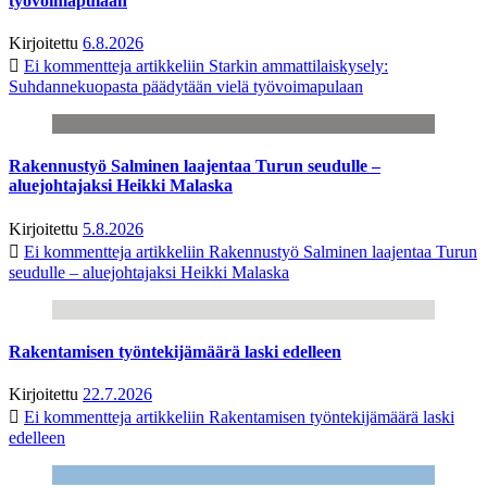
työvoimapulaan
Kirjoitettu
6.8.2026
Ei kommentteja
artikkeliin Starkin ammattilaiskysely:
Suhdannekuopasta päädytään vielä työvoimapulaan
Rakennustyö Salminen laajentaa Turun seudulle –
aluejohtajaksi Heikki Malaska
Kirjoitettu
5.8.2026
Ei kommentteja
artikkeliin Rakennustyö Salminen laajentaa Turun
seudulle – aluejohtajaksi Heikki Malaska
Rakentamisen työntekijämäärä laski edelleen
Kirjoitettu
22.7.2026
Ei kommentteja
artikkeliin Rakentamisen työntekijämäärä laski
edelleen