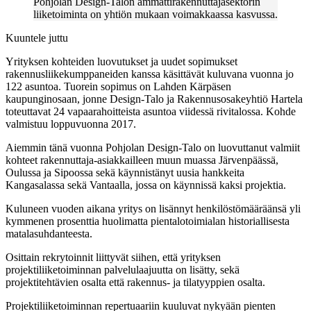
Pohjolan Design-Talon ammattirakennuttajasektorin
liiketoiminta on yhtiön mukaan voimakkaassa kasvussa.
Kuuntele juttu
Yrityksen kohteiden luovutukset ja uudet sopimukset
rakennusliikekumppaneiden kanssa käsittävät kuluvana vuonna jo
122 asuntoa. Tuorein sopimus on Lahden Kärpäsen
kaupunginosaan, jonne Design-Talo ja Rakennusosakeyhtiö Hartela
toteuttavat 24 vapaarahoitteista asuntoa viidessä rivitalossa. Kohde
valmistuu loppuvuonna 2017.
Aiemmin tänä vuonna Pohjolan Design-Talo on luovuttanut valmiit
kohteet rakennuttaja-asiakkailleen muun muassa Järvenpäässä,
Oulussa ja Sipoossa sekä käynnistänyt uusia hankkeita
Kangasalassa sekä Vantaalla, jossa on käynnissä kaksi projektia.
Kuluneen vuoden aikana yritys on lisännyt henkilöstömääräänsä yli
kymmenen prosenttia huolimatta pientalotoimialan historiallisesta
matalasuhdanteesta.
Osittain rekrytoinnit liittyvät siihen, että yrityksen
projektiliiketoiminnan palvelulaajuutta on lisätty, sekä
projektitehtävien osalta että rakennus- ja tilatyyppien osalta.
Projektiliiketoiminnan repertuaariin kuuluvat nykyään pienten