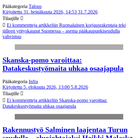
Pääkategoria
Talous
Kirjoitettu 31. heinäkuuta 2026, 14:53
31.7.2026
Tilaajille
Ei kommentteja
artikkeliin Ruotsalainen korjausrakentaja teki
jälleen yrityskaupat Suomessa – asema pääkaupunkiseudulla
vahvistuu
Skanska-pomo varoittaa:
Datakeskustyömaita uhkaa osaajapula
Pääkategoria
Infra
Kirjoitettu 5. elokuuta 2026, 13:00
5.8.2026
Tilaajille
Ei kommentteja
artikkeliin Skanska-pomo varoittaa:
Datakeskustyömaita uhkaa osaajapula
Rakennustyö Salminen laajentaa Turun
seudulle – aluejohtajaksi Heikki Malaska