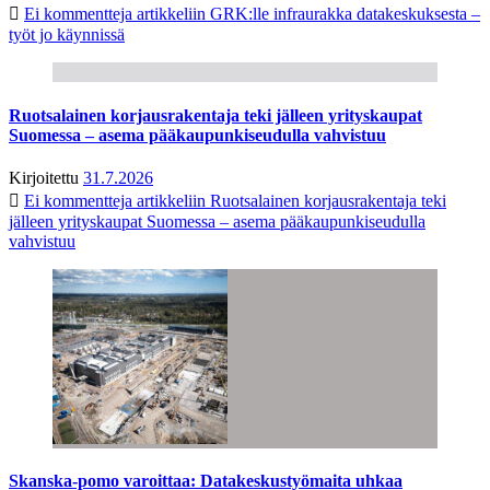
Ei kommentteja
artikkeliin GRK:lle infraurakka datakeskuksesta –
työt jo käynnissä
Ruotsalainen korjausrakentaja teki jälleen yrityskaupat
Suomessa – asema pääkaupunkiseudulla vahvistuu
Kirjoitettu
31.7.2026
Ei kommentteja
artikkeliin Ruotsalainen korjausrakentaja teki
jälleen yrityskaupat Suomessa – asema pääkaupunkiseudulla
vahvistuu
Skanska-pomo varoittaa: Datakeskustyömaita uhkaa