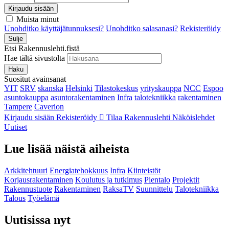
Kirjaudu sisään
Muista minut
Unohditko käyttäjätunnuksesi?
Unohditko salasanasi?
Rekisteröidy
Sulje
Etsi Rakennuslehti.fistä
Hae tältä sivustolta
Haku
Suositut avainsanat
YIT
SRV
skanska
Helsinki
Tilastokeskus
yrityskauppa
NCC
Espoo
asuntokauppa
asuntorakentaminen
Infra
talotekniikka
rakentaminen
Tampere
Caverion
Kirjaudu sisään
Rekisteröidy
Tilaa Rakennuslehti
Näköislehdet
Uutiset
Lue lisää näistä aiheista
Arkkitehtuuri
Energiatehokkuus
Infra
Kiinteistöt
Korjausrakentaminen
Koulutus ja tutkimus
Pientalo
Projektit
Rakennustuote
Rakentaminen
RaksaTV
Suunnittelu
Talotekniikka
Talous
Työelämä
Uutisissa nyt