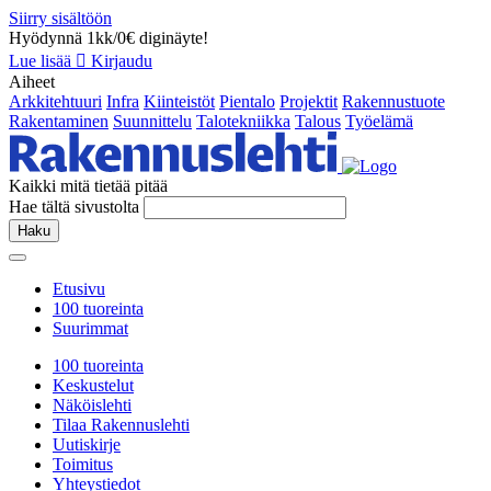
Siirry sisältöön
Hyödynnä 1kk/0€ diginäyte!
Lue lisää
Kirjaudu
Aiheet
Arkkitehtuuri
Infra
Kiinteistöt
Pientalo
Projektit
Rakennustuote
Rakentaminen
Suunnittelu
Talotekniikka
Talous
Työelämä
Kaikki mitä tietää pitää
Hae tältä sivustolta
Haku
Etusivu
100 tuoreinta
Suurimmat
100 tuoreinta
Keskustelut
Näköislehti
Tilaa Rakennuslehti
Uutiskirje
Toimitus
Yhteystiedot