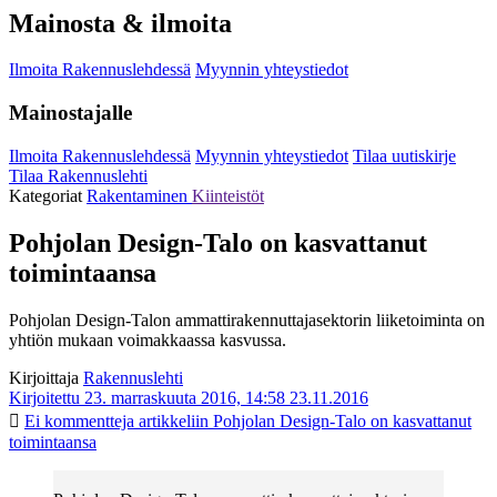
Mainosta & ilmoita
Ilmoita Rakennuslehdessä
Myynnin yhteystiedot
Mainostajalle
Ilmoita Rakennuslehdessä
Myynnin yhteystiedot
Tilaa uutiskirje
Tilaa Rakennuslehti
Kategoriat
Rakentaminen
Kiinteistöt
Pohjolan Design-Talo on kasvattanut
toimintaansa
Pohjolan Design-Talon ammattirakennuttajasektorin liiketoiminta on
yhtiön mukaan voimakkaassa kasvussa.
Kirjoittaja
Rakennuslehti
Kirjoitettu 23. marraskuuta 2016, 14:58
23.11.2016
Ei kommentteja
artikkeliin Pohjolan Design-Talo on kasvattanut
toimintaansa