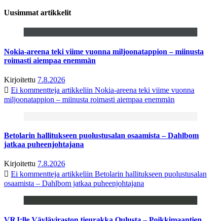
Uusimmat artikkelit
Nokia-areena teki viime vuonna miljoonatappion – miinusta
roimasti aiempaa enemmän
Kirjoitettu
7.8.2026
Ei kommentteja
artikkeliin Nokia-areena teki viime vuonna
miljoonatappion – miinusta roimasti aiempaa enemmän
Betolarin hallitukseen puolustusalan osaamista – Dahlbom
jatkaa puheenjohtajana
Kirjoitettu
7.8.2026
Ei kommentteja
artikkeliin Betolarin hallitukseen puolustusalan
osaamista – Dahlbom jatkaa puheenjohtajana
VRJ:lle Väyläviraston tieurakka Oulusta – Poikkimaantien