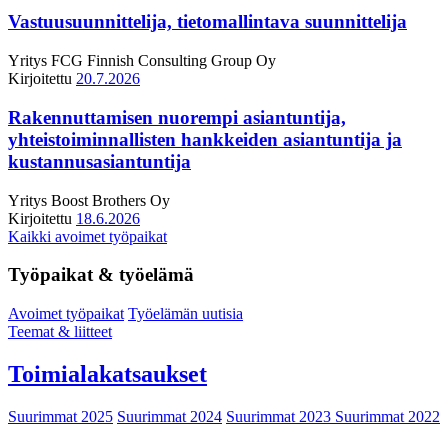
Vastuusuunnittelija, tietomallintava suunnittelija
Yritys
FCG Finnish Consulting Group Oy
Kirjoitettu
20.7.2026
Rakennuttamisen nuorempi asiantuntija,
yhteistoiminnallisten hankkeiden asiantuntija ja
kustannusasiantuntija
Yritys
Boost Brothers Oy
Kirjoitettu
18.6.2026
Kaikki avoimet työpaikat
Työpaikat & työelämä
Avoimet työpaikat
Työelämän uutisia
Teemat & liitteet
Toimialakatsaukset
Suurimmat 2025
Suurimmat 2024
Suurimmat 2023
Suurimmat 2022