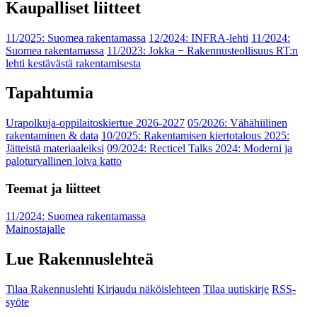
Kaupalliset liitteet
11/2025: Suomea rakentamassa
12/2024: INFRA-lehti
11/2024:
Suomea rakentamassa
11/2023: Jokka − Rakennusteollisuus RT:n
lehti kestävästä rakentamisesta
Tapahtumia
Urapolkuja-oppilaitoskiertue 2026-2027
05/2026: Vähähiilinen
rakentaminen & data
10/2025: Rakentamisen kiertotalous 2025:
Jätteistä materiaaleiksi
09/2024: Recticel Talks 2024: Moderni ja
paloturvallinen loiva katto
Teemat ja liitteet
11/2024: Suomea rakentamassa
Mainostajalle
Lue Rakennuslehteä
Tilaa Rakennuslehti
Kirjaudu näköislehteen
Tilaa uutiskirje
RSS-
syöte