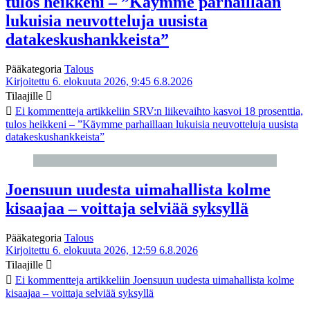
tulos heikkeni – ”Käymme parhaillaan
lukuisia neuvotteluja uusista
datakeskushankkeista”
Pääkategoria
Talous
Kirjoitettu 6. elokuuta 2026, 9:45
6.8.2026
Tilaajille
Ei kommentteja
artikkeliin SRV:n liikevaihto kasvoi 18 prosenttia,
tulos heikkeni – ”Käymme parhaillaan lukuisia neuvotteluja uusista
datakeskushankkeista”
Joensuun uudesta uimahallista kolme
kisaajaa – voittaja selviää syksyllä
Pääkategoria
Talous
Kirjoitettu 6. elokuuta 2026, 12:59
6.8.2026
Tilaajille
Ei kommentteja
artikkeliin Joensuun uudesta uimahallista kolme
kisaajaa – voittaja selviää syksyllä