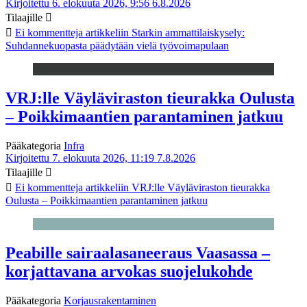
Kirjoitettu 6. elokuuta 2026, 9:56
6.8.2026
Tilaajille
Ei kommentteja
artikkeliin Starkin ammattilaiskysely:
Suhdannekuopasta päädytään vielä työvoimapulaan
VRJ:lle Väyläviraston tieurakka Oulusta
– Poikkimaantien parantaminen jatkuu
Pääkategoria
Infra
Kirjoitettu 7. elokuuta 2026, 11:19
7.8.2026
Tilaajille
Ei kommentteja
artikkeliin VRJ:lle Väyläviraston tieurakka
Oulusta – Poikkimaantien parantaminen jatkuu
Peabille sairaalasaneeraus Vaasassa –
korjattavana arvokas suojelukohde
Pääkategoria
Korjausrakentaminen