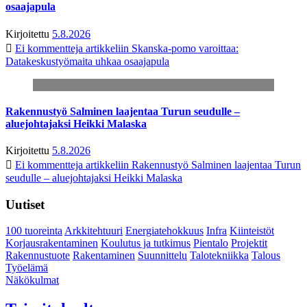
osaajapula
Kirjoitettu
5.8.2026
Ei kommentteja
artikkeliin Skanska-pomo varoittaa:
Datakeskustyömaita uhkaa osaajapula
Rakennustyö Salminen laajentaa Turun seudulle –
aluejohtajaksi Heikki Malaska
Kirjoitettu
5.8.2026
Ei kommentteja
artikkeliin Rakennustyö Salminen laajentaa Turun
seudulle – aluejohtajaksi Heikki Malaska
Uutiset
100 tuoreinta
Arkkitehtuuri
Energiatehokkuus
Infra
Kiinteistöt
Korjausrakentaminen
Koulutus ja tutkimus
Pientalo
Projektit
Rakennustuote
Rakentaminen
Suunnittelu
Talotekniikka
Talous
Työelämä
Näkökulmat