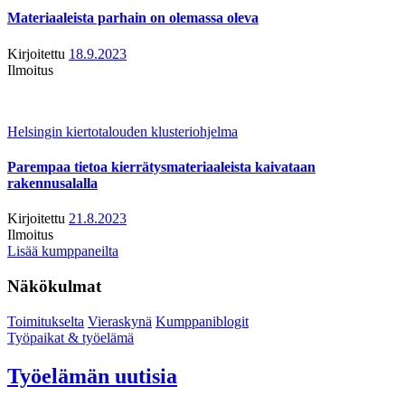
Materiaaleista parhain on olemassa oleva
Kirjoitettu
18.9.2023
Ilmoitus
Helsingin kiertotalouden klusteriohjelma
Parempaa tietoa kierrätysmateriaaleista kaivataan
rakennusalalla
Kirjoitettu
21.8.2023
Ilmoitus
Lisää kumppaneilta
Näkökulmat
Toimitukselta
Vieraskynä
Kumppaniblogit
Työpaikat & työelämä
Työelämän uutisia