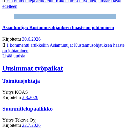
Ei kommentteja
artikkeliin Rakentamisen työntekijämäärä laski
edelleen
Asiantuntija: Kustannusohjauksen haaste on johtaminen
Kirjoitettu
30.6.2026
1 kommentti
artikkeliin Asiantuntija: Kustannusohjauksen haaste
on johtaminen
Lisää uutisia
Uusimmat työpaikat
Toimitusjohtaja
Yritys
KOAS
Kirjoitettu
3.8.2026
Suunnittelupäällikkö
Yritys
Tekova Oyj
Kirjoitettu
22.7.2026