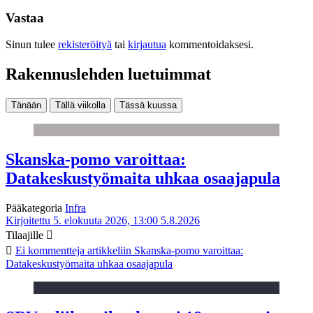
Vastaa
Sinun tulee
rekisteröityä
tai
kirjautua
kommentoidaksesi.
Rakennuslehden luetuimmat
Tänään
Tällä viikolla
Tässä kuussa
Skanska-pomo varoittaa:
Datakeskustyömaita uhkaa osaajapula
Pääkategoria
Infra
Kirjoitettu 5. elokuuta 2026, 13:00
5.8.2026
Tilaajille
Ei kommentteja
artikkeliin Skanska-pomo varoittaa:
Datakeskustyömaita uhkaa osaajapula