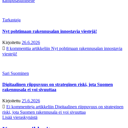
kampusasumiselle
Tarkastaja
Nyt pohtimaan rakennusalan innostavia viestejä!
Kirjoitettu
26.6.2026
8 kommenttia
artikkeliin Nyt pohtimaan rakennusalan innostavia
viestejä!
Sari Suominen
Digitaalinen riippuvuus on strateginen riski, jota Suomen
rakennusala ei voi sivuuttaa
Kirjoitettu
25.6.2026
Ei kommentteja
artikkeliin Digitaalinen riippuvuus on strateginen
riski, jota Suomen rakennusala ei voi sivuuttaa
Lisää vieraskynästä