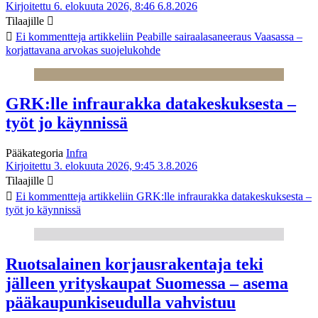
Kirjoitettu 6. elokuuta 2026, 8:46
6.8.2026
Tilaajille
Ei kommentteja
artikkeliin Peabille sairaalasaneeraus Vaasassa –
korjattavana arvokas suojelukohde
GRK:lle infraurakka datakeskuksesta –
työt jo käynnissä
Pääkategoria
Infra
Kirjoitettu 3. elokuuta 2026, 9:45
3.8.2026
Tilaajille
Ei kommentteja
artikkeliin GRK:lle infraurakka datakeskuksesta –
työt jo käynnissä
Ruotsalainen korjausrakentaja teki
jälleen yrityskaupat Suomessa – asema
pääkaupunkiseudulla vahvistuu