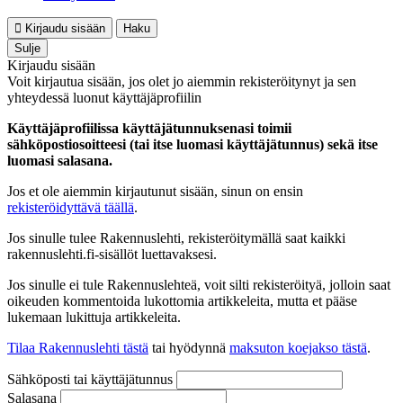
Kirjaudu sisään
Haku
Sulje
Kirjaudu sisään
Voit kirjautua sisään, jos olet jo aiemmin rekisteröitynyt ja sen
yhteydessä luonut käyttäjäprofiilin
Käyttäjäprofiilissa käyttäjätunnuksenasi toimii
sähköpostiosoitteesi (tai itse luomasi käyttäjätunnus) sekä itse
luomasi salasana.
Jos et ole aiemmin kirjautunut sisään, sinun on ensin
rekisteröidyttävä täällä
.
Jos sinulle tulee Rakennuslehti, rekisteröitymällä saat kaikki
rakennuslehti.fi-sisällöt luettavaksesi.
Jos sinulle ei tule Rakennuslehteä, voit silti rekisteröityä, jolloin saat
oikeuden kommentoida lukottomia artikkeleita, mutta et pääse
lukemaan lukittuja artikkeleita.
Tilaa Rakennuslehti tästä
tai hyödynnä
maksuton koejakso tästä
.
Sähköposti tai käyttäjätunnus
Salasana