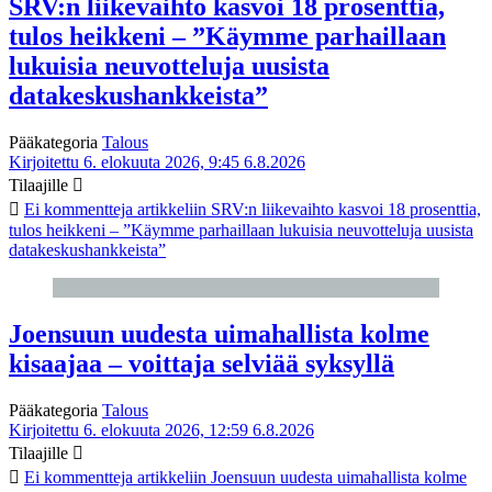
SRV:n liikevaihto kasvoi 18 prosenttia,
tulos heikkeni – ”Käymme parhaillaan
lukuisia neuvotteluja uusista
datakeskushankkeista”
Pääkategoria
Talous
Kirjoitettu 6. elokuuta 2026, 9:45
6.8.2026
Tilaajille
Ei kommentteja
artikkeliin SRV:n liikevaihto kasvoi 18 prosenttia,
tulos heikkeni – ”Käymme parhaillaan lukuisia neuvotteluja uusista
datakeskushankkeista”
Joensuun uudesta uimahallista kolme
kisaajaa – voittaja selviää syksyllä
Pääkategoria
Talous
Kirjoitettu 6. elokuuta 2026, 12:59
6.8.2026
Tilaajille
Ei kommentteja
artikkeliin Joensuun uudesta uimahallista kolme