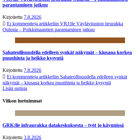
parantaminen jatkuu
Kirjoitettu
7.8.2026
Ei kommentteja
artikkeliin VRJ:lle Väyläviraston tieurakka
Oulusta – Poikkimaantien parantaminen jatkuu
Sahateollisuudella edelleen synkät näkymät – kiusana korkea
puunhinta ja heikko kysyntä
Kirjoitettu
7.8.2026
Ei kommentteja
artikkeliin Sahateollisuudella edelleen synkät
näkymät – kiusana korkea puunhinta ja heikko kysyntä
Lisää uutisia
Viikon luetuimmat
GRK:lle infraurakka datakeskuksesta – työt jo käynnissä
Kirjoitettu
3.8.2026