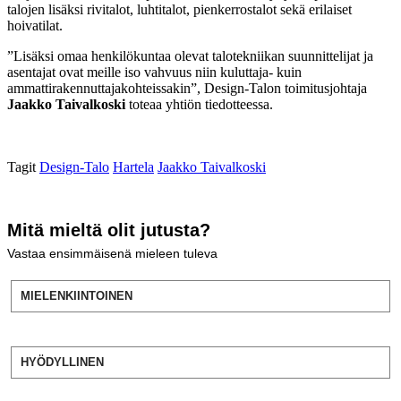
talojen lisäksi rivitalot, luhtitalot, pienkerrostalot sekä erilaiset
hoivatilat.
”Lisäksi omaa henkilökuntaa olevat talotekniikan suunnittelijat ja
asentajat ovat meille iso vahvuus niin kuluttaja- kuin
ammattirakennuttajakohteissakin”, Design-Talon toimitusjohtaja
Jaakko Taivalkoski
toteaa yhtiön tiedotteessa.
Tagit
Design-Talo
Hartela
Jaakko Taivalkoski
Mitä mieltä olit jutusta?
Vastaa ensimmäisenä mieleen tuleva
MIELENKIINTOINEN
HYÖDYLLINEN