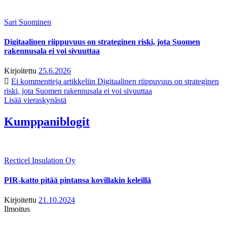
Sari Suominen
Digitaalinen riippuvuus on strateginen riski, jota Suomen
rakennusala ei voi sivuuttaa
Kirjoitettu
25.6.2026
Ei kommentteja
artikkeliin Digitaalinen riippuvuus on strateginen
riski, jota Suomen rakennusala ei voi sivuuttaa
Lisää vieraskynästä
Kumppaniblogit
Recticel Insulation Oy
PIR-katto pitää pintansa kovillakin keleillä
Kirjoitettu
21.10.2024
Ilmoitus