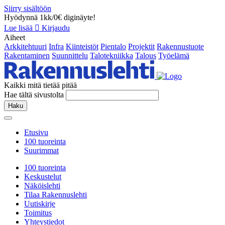
Siirry sisältöön
Hyödynnä 1kk/0€ diginäyte!
Lue lisää
Kirjaudu
Aiheet
Arkkitehtuuri
Infra
Kiinteistöt
Pientalo
Projektit
Rakennustuote
Rakentaminen
Suunnittelu
Talotekniikka
Talous
Työelämä
Kaikki mitä tietää pitää
Hae tältä sivustolta
Haku
Etusivu
100 tuoreinta
Suurimmat
100 tuoreinta
Keskustelut
Näköislehti
Tilaa Rakennuslehti
Uutiskirje
Toimitus
Yhteystiedot