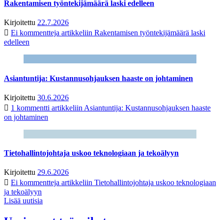
Rakentamisen työntekijämäärä laski edelleen
Kirjoitettu
22.7.2026
Ei kommentteja
artikkeliin Rakentamisen työntekijämäärä laski
edelleen
Asiantuntija: Kustannusohjauksen haaste on johtaminen
Kirjoitettu
30.6.2026
1 kommentti
artikkeliin Asiantuntija: Kustannusohjauksen haaste
on johtaminen
Tietohallintojohtaja uskoo teknologiaan ja tekoälyyn
Kirjoitettu
29.6.2026
Ei kommentteja
artikkeliin Tietohallintojohtaja uskoo teknologiaan
ja tekoälyyn
Lisää uutisia