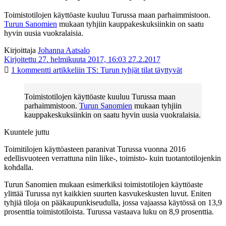
Toimistotilojen käyttöaste kuuluu Turussa maan parhaimmistoon.
Turun Sanomien
mukaan tyhjiin kauppakeskuksiinkin on saatu
hyvin uusia vuokralaisia.
Kirjoittaja
Johanna Aatsalo
Kirjoitettu 27. helmikuuta 2017, 16:03
27.2.2017
1 kommentti
artikkeliin TS: Turun tyhjät tilat täyttyvät
Toimistotilojen käyttöaste kuuluu Turussa maan
parhaimmistoon.
Turun Sanomien
mukaan tyhjiin
kauppakeskuksiinkin on saatu hyvin uusia vuokralaisia.
Kuuntele juttu
Toimitilojen käyttöasteen paranivat Turussa vuonna 2016
edellisvuoteen verrattuna niin liike-, toimisto- kuin tuotantotilojenkin
kohdalla.
Turun Sanomien mukaan esimerkiksi toimistotilojen käyttöaste
ylittää Turussa nyt kaikkien suurten kasvukeskusten luvut. Eniten
tyhjiä tiloja on pääkaupunkiseudulla, jossa vajaassa käytössä on 13,9
prosenttia toimistotiloista. Turussa vastaava luku on 8,9 prosenttia.