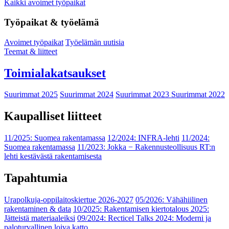
Kaikki avoimet työpaikat
Työpaikat & työelämä
Avoimet työpaikat
Työelämän uutisia
Teemat & liitteet
Toimialakatsaukset
Suurimmat 2025
Suurimmat 2024
Suurimmat 2023
Suurimmat 2022
Kaupalliset liitteet
11/2025: Suomea rakentamassa
12/2024: INFRA-lehti
11/2024:
Suomea rakentamassa
11/2023: Jokka − Rakennusteollisuus RT:n
lehti kestävästä rakentamisesta
Tapahtumia
Urapolkuja-oppilaitoskiertue 2026-2027
05/2026: Vähähiilinen
rakentaminen & data
10/2025: Rakentamisen kiertotalous 2025:
Jätteistä materiaaleiksi
09/2024: Recticel Talks 2024: Moderni ja
paloturvallinen loiva katto