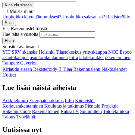
Kirjaudu sisään
Muista minut
Unohditko käyttäjätunnuksesi?
Unohditko salasanasi?
Rekisteröidy
Sulje
Etsi Rakennuslehti.fistä
Hae tältä sivustolta
Haku
Suositut avainsanat
YIT
SRV
skanska
Helsinki
Tilastokeskus
yrityskauppa
NCC
Espoo
asuntokauppa
asuntorakentaminen
Infra
talotekniikka
rakentaminen
Tampere
Caverion
Kirjaudu sisään
Rekisteröidy
Tilaa Rakennuslehti
Näköislehdet
Uutiset
Lue lisää näistä aiheista
Arkkitehtuuri
Energiatehokkuus
Infra
Kiinteistöt
Korjausrakentaminen
Koulutus ja tutkimus
Pientalo
Projektit
Rakennustuote
Rakentaminen
RaksaTV
Suunnittelu
Talotekniikka
Talous
Työelämä
Uutisissa nyt