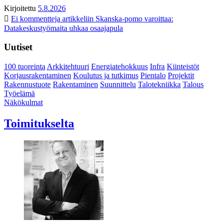
Kirjoitettu
5.8.2026
Ei kommentteja
artikkeliin Skanska-pomo varoittaa:
Datakeskustyömaita uhkaa osaajapula
Uutiset
100 tuoreinta
Arkkitehtuuri
Energiatehokkuus
Infra
Kiinteistöt
Korjausrakentaminen
Koulutus ja tutkimus
Pientalo
Projektit
Rakennustuote
Rakentaminen
Suunnittelu
Talotekniikka
Talous
Työelämä
Näkökulmat
Toimitukselta