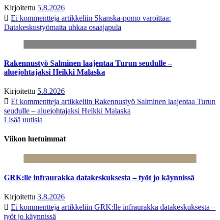
Kirjoitettu
5.8.2026
Ei kommentteja
artikkeliin Skanska-pomo varoittaa:
Datakeskustyömaita uhkaa osaajapula
Rakennustyö Salminen laajentaa Turun seudulle –
aluejohtajaksi Heikki Malaska
Kirjoitettu
5.8.2026
Ei kommentteja
artikkeliin Rakennustyö Salminen laajentaa Turun
seudulle – aluejohtajaksi Heikki Malaska
Lisää uutisia
Viikon luetuimmat
GRK:lle infraurakka datakeskuksesta – työt jo käynnissä
Kirjoitettu
3.8.2026
Ei kommentteja
artikkeliin GRK:lle infraurakka datakeskuksesta –
työt jo käynnissä