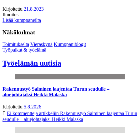
Kirjoitettu
21.8.2023
Ilmoitus
Lisää kumppaneilta
Näkökulmat
Toimitukselta
Vieraskynä
Kumppaniblogit
Työpaikat & työelämä
Työelämän uutisia
Rakennustyö Salminen laajentaa Turun seudulle –
aluejohtajaksi Heikki Malaska
Kirjoitettu
5.8.2026
Ei kommentteja
artikkeliin Rakennustyö Salminen laajentaa Turun
seudulle – aluejohtajaksi Heikki Malaska