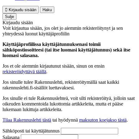
Kirjaudu sisään
Haku
Sulje
Kirjaudu sisään
Voit kirjautua sisään, jos olet jo aiemmin rekisteröitynyt ja sen
yhteydessä luonut käyttäjäprofiilin
Käyttäjäprofiilissa käyttäjätunnuksenasi toimii
sähköpostiosoitteesi (tai itse luomasi käyttäjätunnus) sekä itse
luomasi salasana.
Jos et ole aiemmin kirjautunut sisään, sinun on ensin
rekisteröidyttävä täällä
.
Jos sinulle tulee Rakennuslehti, rekisteröitymällä saat kaikki
rakennuslehti.fi-sisällöt luettavaksesi.
Jos sinulle ei tule Rakennuslehteä, voit silti rekisteröityä, jolloin saat
oikeuden kommentoida lukottomia artikkeleita, mutta et pääse
lukemaan lukittuja artikkeleita.
Tilaa Rakennuslehti tästä
tai hyödynnä
maksuton koejakso tästä
.
Sähköposti tai käyttäjätunnus
Salasana