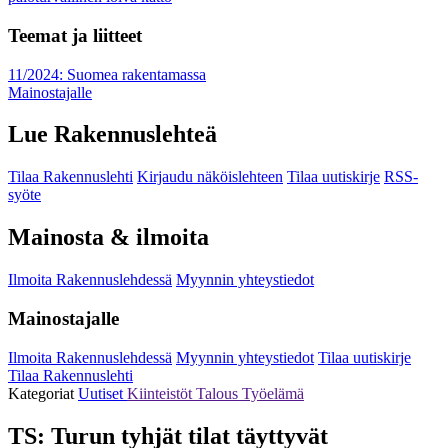
Teemat ja liitteet
11/2024: Suomea rakentamassa
Mainostajalle
Lue Rakennuslehteä
Tilaa Rakennuslehti
Kirjaudu näköislehteen
Tilaa uutiskirje
RSS-
syöte
Mainosta & ilmoita
Ilmoita Rakennuslehdessä
Myynnin yhteystiedot
Mainostajalle
Ilmoita Rakennuslehdessä
Myynnin yhteystiedot
Tilaa uutiskirje
Tilaa Rakennuslehti
Kategoriat
Uutiset
Kiinteistöt
Talous
Työelämä
TS: Turun tyhjät tilat täyttyvät