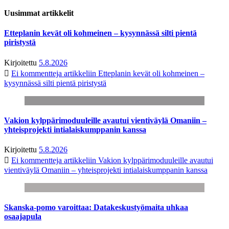
Uusimmat artikkelit
Etteplanin kevät oli kohmeinen – kysynnässä silti pientä
piristystä
Kirjoitettu
5.8.2026
Ei kommentteja
artikkeliin Etteplanin kevät oli kohmeinen –
kysynnässä silti pientä piristystä
Vakion kylppärimoduuleille avautui vientiväylä Omaniin –
yhteisprojekti intialaiskumppanin kanssa
Kirjoitettu
5.8.2026
Ei kommentteja
artikkeliin Vakion kylppärimoduuleille avautui
vientiväylä Omaniin – yhteisprojekti intialaiskumppanin kanssa
Skanska-pomo varoittaa: Datakeskustyömaita uhkaa
osaajapula