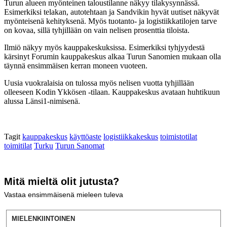
Turun alueen myönteinen taloustilanne näkyy tilakysynnässä.
Esimerkiksi telakan, autotehtaan ja Sandvikin hyvät uutiset näkyvät
myönteisenä kehityksenä. Myös tuotanto- ja logistiikkatilojen tarve
on kovaa, sillä tyhjillään on vain nelisen prosenttia tiloista.
Ilmiö näkyy myös kauppakeskuksissa. Esimerkiksi tyhjyydestä
kärsinyt Forumin kauppakeskus alkaa Turun Sanomien mukaan olla
täynnä ensimmäisen kerran moneen vuoteen.
Uusia vuokralaisia on tulossa myös nelisen vuotta tyhjillään
olleeseen Kodin Ykkösen -tilaan. Kauppakeskus avataan huhtikuun
alussa Länsi1-nimisenä.
Tagit
kauppakeskus
käyttöaste
logistiikkakeskus
toimistotilat
toimitilat
Turku
Turun Sanomat
Mitä mieltä olit jutusta?
Vastaa ensimmäisenä mieleen tuleva
MIELENKIINTOINEN