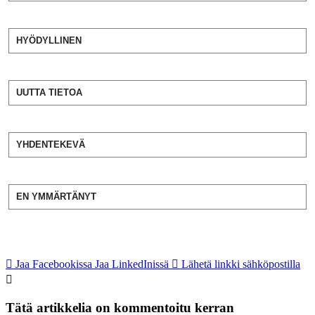
HYÖDYLLINEN
UUTTA TIETOA
YHDENTEKEVÄ
EN YMMÄRTÄNYT
Jaa Facebookissa
Jaa LinkedInissä
Lähetä linkki sähköpostilla
Tätä artikkelia on kommentoitu kerran