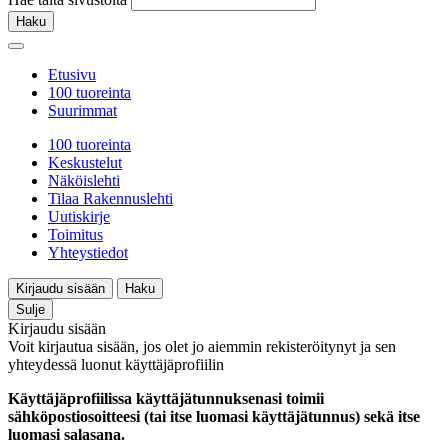
Haku
Etusivu
100 tuoreinta
Suurimmat
100 tuoreinta
Keskustelut
Näköislehti
Tilaa Rakennuslehti
Uutiskirje
Toimitus
Yhteystiedot
Kirjaudu sisään
Haku
Sulje
Kirjaudu sisään
Voit kirjautua sisään, jos olet jo aiemmin rekisteröitynyt ja sen
yhteydessä luonut käyttäjäprofiilin
Käyttäjäprofiilissa käyttäjätunnuksenasi toimii
sähköpostiosoitteesi (tai itse luomasi käyttäjätunnus) sekä itse
luomasi salasana.