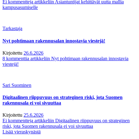
Ei kommentteja
artikkeliin Asiantuntijat kehittävät uutta mallia
kampusasumiselle
Tarkastaja
Nyt pohtimaan rakennusalan innostavia viestejä!
Kirjoitettu
26.6.2026
8 kommenttia
artikkeliin Nyt pohtimaan rakennusalan innostavia
viestejä!
Sari Suominen
Digitaalinen riippuvuus on strateginen riski, jota Suomen
rakennusala ei voi sivuuttaa
Kirjoitettu
25.6.2026
Ei kommentteja
artikkeliin Digitaalinen riippuvuus on strateginen
riski, jota Suomen rakennusala ei voi sivuuttaa
Lisää vieraskynästä