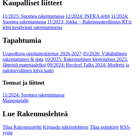
Kaupalliset liitteet
11/2025: Suomea rakentamassa
12/2024: INFRA-lehti
11/2024:
Suomea rakentamassa
11/2023: Jokka − Rakennusteollisuus RT:n
lehti kestävästä rakentamisesta
Tapahtumia
Urapolkuja-oppilaitoskiertue 2026-2027
05/2026: Vähähiilinen
rakentaminen & data
10/2025: Rakentamisen kiertotalous 2025:
Jätteistä materiaaleiksi
09/2024: Recticel Talks 2024: Moderni ja
paloturvallinen loiva katto
Teemat ja liitteet
11/2024: Suomea rakentamassa
Mainostajalle
Lue Rakennuslehteä
Tilaa Rakennuslehti
Kirjaudu näköislehteen
Tilaa uutiskirje
RSS-
syöte