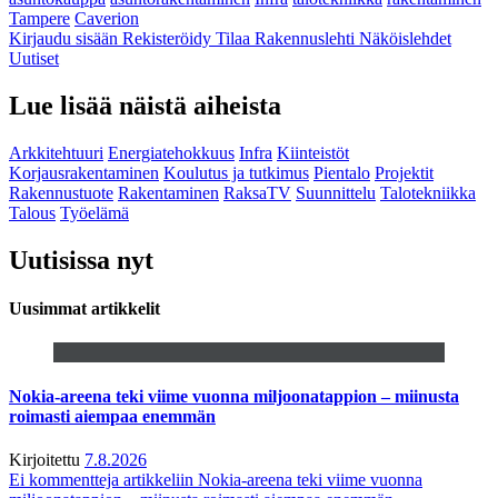
Tampere
Caverion
Kirjaudu sisään
Rekisteröidy
Tilaa Rakennuslehti
Näköislehdet
Uutiset
Lue lisää näistä aiheista
Arkkitehtuuri
Energiatehokkuus
Infra
Kiinteistöt
Korjausrakentaminen
Koulutus ja tutkimus
Pientalo
Projektit
Rakennustuote
Rakentaminen
RaksaTV
Suunnittelu
Talotekniikka
Talous
Työelämä
Uutisissa nyt
Uusimmat artikkelit
Nokia-areena teki viime vuonna miljoonatappion – miinusta
roimasti aiempaa enemmän
Kirjoitettu
7.8.2026
Ei kommentteja
artikkeliin Nokia-areena teki viime vuonna