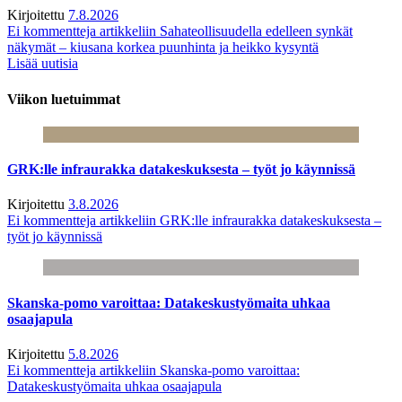
Kirjoitettu
7.8.2026
Ei kommentteja
artikkeliin Sahateollisuudella edelleen synkät
näkymät – kiusana korkea puunhinta ja heikko kysyntä
Lisää uutisia
Viikon luetuimmat
GRK:lle infraurakka datakeskuksesta – työt jo käynnissä
Kirjoitettu
3.8.2026
Ei kommentteja
artikkeliin GRK:lle infraurakka datakeskuksesta –
työt jo käynnissä
Skanska-pomo varoittaa: Datakeskustyömaita uhkaa
osaajapula
Kirjoitettu
5.8.2026
Ei kommentteja
artikkeliin Skanska-pomo varoittaa:
Datakeskustyömaita uhkaa osaajapula