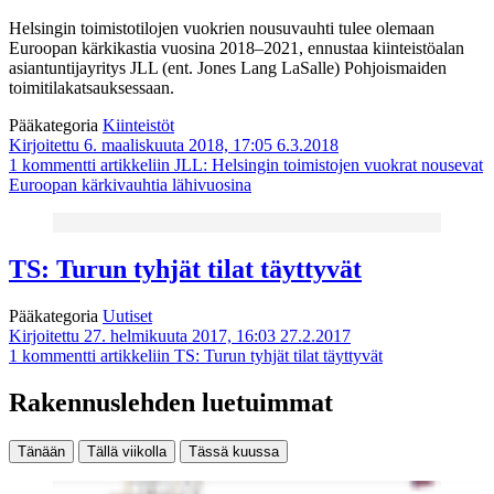
Helsingin toimistotilojen vuokrien nousuvauhti tulee olemaan
Euroopan kärkikastia vuosina 2018–2021, ennustaa kiinteistöalan
asiantuntijayritys JLL (ent. Jones Lang LaSalle) Pohjoismaiden
toimitilakatsauksessaan.
Pääkategoria
Kiinteistöt
Kirjoitettu 6. maaliskuuta 2018, 17:05
6.3.2018
1 kommentti
artikkeliin JLL: Helsingin toimistojen vuokrat nousevat
Euroopan kärkivauhtia lähivuosina
TS: Turun tyhjät tilat täyttyvät
Pääkategoria
Uutiset
Kirjoitettu 27. helmikuuta 2017, 16:03
27.2.2017
1 kommentti
artikkeliin TS: Turun tyhjät tilat täyttyvät
Rakennuslehden luetuimmat
Tänään
Tällä viikolla
Tässä kuussa