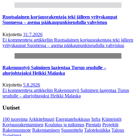
Ruotsalainen korjausrakentaja teki jälleen yrityskaupat
Suomessa – asema pääkaupunkiseudulla vahvistuu
Kirjoitettu
31.7.2026
Ei kommentteja
artikkeliin Ruotsalainen korjausrakentaja teki jälleen
yrityskaupat Suomessa – asema pääkaupunkiseudulla vahvistuu
Rakennustyö Salminen laajentaa Turun seudulle –
aluejohtajaksi Heikki Malaska
Kirjoitettu
5.8.2026
Ei kommentteja
artikkeliin Rakennustyö Salminen laajentaa Turun
seudulle – aluejohtajaksi Heikki Malaska
Uutiset
100 tuoreinta
Arkkitehtuuri
Energiatehokkuus
Infra
Kiinteistöt
Korjausrakentaminen
Koulutus ja tutkimus
Pientalo
Projektit
Rakennustuote
Rakentaminen
Suunnittelu
Talotekniikka
Talous
Työelämä