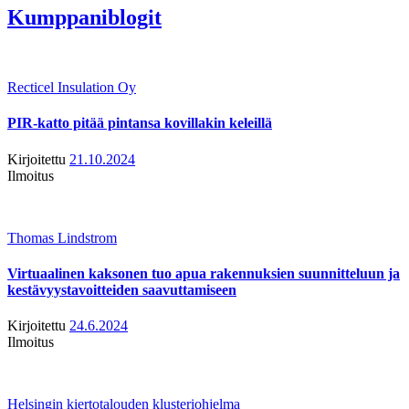
Kumppaniblogit
Recticel Insulation Oy
PIR-katto pitää pintansa kovillakin keleillä
Kirjoitettu
21.10.2024
Ilmoitus
Thomas Lindstrom
Virtuaalinen kaksonen tuo apua rakennuksien suunnitteluun ja
kestävyystavoitteiden saavuttamiseen
Kirjoitettu
24.6.2024
Ilmoitus
Helsingin kiertotalouden klusteriohjelma