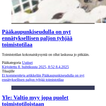
Pääkaupunkiseudulla on nyt
ennätyksellisen paljon tyhjää
toimistotilaa
Toimistotilan kokonaiskysyntä on ollut laskussa jo pitkään.
Pääkategoria
Uutiset
Kirjoitettu 8. huhtikuuta 2025, 8:52
8.4.2025
Tilaajille
Ei kommentteja
artikkeliin Pääkaupunkiseudulla on nyt
ennätyksellisen paljon tyhjää toimistotilaa
Yle: Valtio myy jopa puolet
toimistotiloistaan