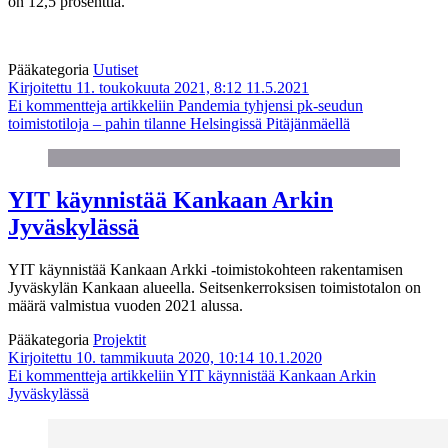
on 12,5 prosenttia.
Pääkategoria
Uutiset
Kirjoitettu 11. toukokuuta 2021, 8:12
11.5.2021
Ei kommentteja
artikkeliin Pandemia tyhjensi pk-seudun
toimistotiloja – pahin tilanne Helsingissä Pitäjänmäellä
YIT käynnistää Kankaan Arkin
Jyväskylässä
YIT käynnistää Kankaan Arkki -toimistokohteen rakentamisen
Jyväskylän Kankaan alueella. Seitsenkerroksisen toimistotalon on
määrä valmistua vuoden 2021 alussa.
Pääkategoria
Projektit
Kirjoitettu 10. tammikuuta 2020, 10:14
10.1.2020
Ei kommentteja
artikkeliin YIT käynnistää Kankaan Arkin
Jyväskylässä