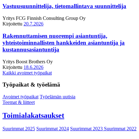
Vastuusuunnittelija, tietomallintava suunnittelija
Yritys
FCG Finnish Consulting Group Oy
Kirjoitettu
20.7.2026
Rakennuttamisen nuorempi asiantuntija,
yhteistoiminnallisten hankkeiden asiantuntija ja
kustannusasiantuntija
Yritys
Boost Brothers Oy
Kirjoitettu
18.6.2026
Kaikki avoimet työpaikat
Työpaikat & työelämä
Avoimet työpaikat
Työelämän uutisia
Teemat & liitteet
Toimialakatsaukset
Suurimmat 2025
Suurimmat 2024
Suurimmat 2023
Suurimmat 2022