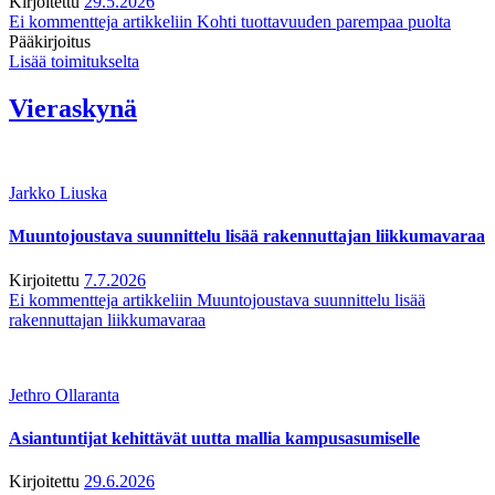
Kirjoitettu
29.5.2026
Ei kommentteja
artikkeliin Kohti tuottavuuden parempaa puolta
Pääkirjoitus
Lisää toimitukselta
Vieraskynä
Jarkko Liuska
Muuntojoustava suunnittelu lisää rakennuttajan liikkumavaraa
Kirjoitettu
7.7.2026
Ei kommentteja
artikkeliin Muuntojoustava suunnittelu lisää
rakennuttajan liikkumavaraa
Jethro Ollaranta
Asiantuntijat kehittävät uutta mallia kampusasumiselle
Kirjoitettu
29.6.2026