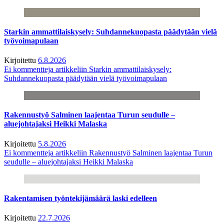
Starkin ammattilaiskysely: Suhdannekuopasta päädytään vielä
työvoimapulaan
Kirjoitettu
6.8.2026
Ei kommentteja
artikkeliin Starkin ammattilaiskysely:
Suhdannekuopasta päädytään vielä työvoimapulaan
Rakennustyö Salminen laajentaa Turun seudulle –
aluejohtajaksi Heikki Malaska
Kirjoitettu
5.8.2026
Ei kommentteja
artikkeliin Rakennustyö Salminen laajentaa Turun
seudulle – aluejohtajaksi Heikki Malaska
Rakentamisen työntekijämäärä laski edelleen
Kirjoitettu
22.7.2026