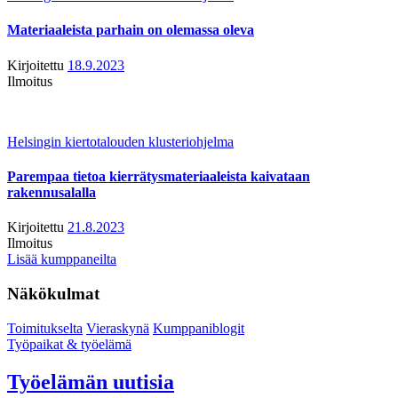
Materiaaleista parhain on olemassa oleva
Kirjoitettu
18.9.2023
Ilmoitus
Helsingin kiertotalouden klusteriohjelma
Parempaa tietoa kierrätysmateriaaleista kaivataan
rakennusalalla
Kirjoitettu
21.8.2023
Ilmoitus
Lisää kumppaneilta
Näkökulmat
Toimitukselta
Vieraskynä
Kumppaniblogit
Työpaikat & työelämä
Työelämän uutisia