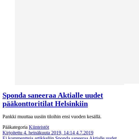
Sponda saneeraa Aktialle uudet
pääkonttoritilat Helsinkiin
Pankki muuttaa uusiin tiloihin ensi vuoden kesällä.
Pääkategoria
Kiinteistöt
Kirjoitettu 4. heinäkuuta 2019, 14:14
4.7.2019
Ei kommentteja
artikkeliin Sponda saneeraa Aktialle uudet