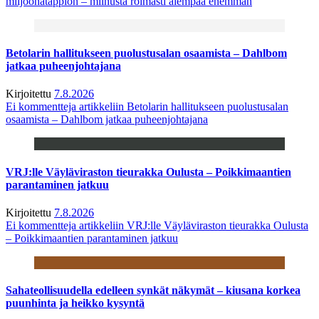
miljoonatappion – miinusta roimasti aiempaa enemmän
Betolarin hallitukseen puolustusalan osaamista – Dahlbom
jatkaa puheenjohtajana
Kirjoitettu
7.8.2026
Ei kommentteja
artikkeliin Betolarin hallitukseen puolustusalan
osaamista – Dahlbom jatkaa puheenjohtajana
VRJ:lle Väyläviraston tieurakka Oulusta – Poikkimaantien
parantaminen jatkuu
Kirjoitettu
7.8.2026
Ei kommentteja
artikkeliin VRJ:lle Väyläviraston tieurakka Oulusta
– Poikkimaantien parantaminen jatkuu
Sahateollisuudella edelleen synkät näkymät – kiusana korkea
puunhinta ja heikko kysyntä