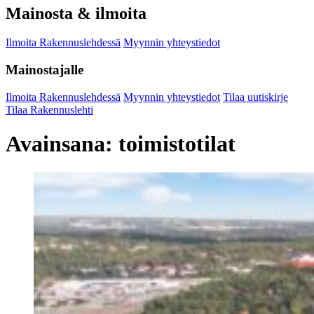
Mainosta & ilmoita
Ilmoita Rakennuslehdessä
Myynnin yhteystiedot
Mainostajalle
Ilmoita Rakennuslehdessä
Myynnin yhteystiedot
Tilaa uutiskirje
Tilaa Rakennuslehti
Avainsana:
toimistotilat