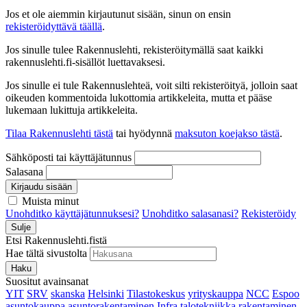
Jos et ole aiemmin kirjautunut sisään, sinun on ensin
rekisteröidyttävä täällä
.
Jos sinulle tulee Rakennuslehti, rekisteröitymällä saat kaikki
rakennuslehti.fi-sisällöt luettavaksesi.
Jos sinulle ei tule Rakennuslehteä, voit silti rekisteröityä, jolloin saat
oikeuden kommentoida lukottomia artikkeleita, mutta et pääse
lukemaan lukittuja artikkeleita.
Tilaa Rakennuslehti tästä
tai hyödynnä
maksuton koejakso tästä
.
Sähköposti tai käyttäjätunnus
Salasana
Kirjaudu sisään
Muista minut
Unohditko käyttäjätunnuksesi?
Unohditko salasanasi?
Rekisteröidy
Sulje
Etsi Rakennuslehti.fistä
Hae tältä sivustolta
Haku
Suositut avainsanat
YIT
SRV
skanska
Helsinki
Tilastokeskus
yrityskauppa
NCC
Espoo
asuntokauppa
asuntorakentaminen
Infra
talotekniikka
rakentaminen