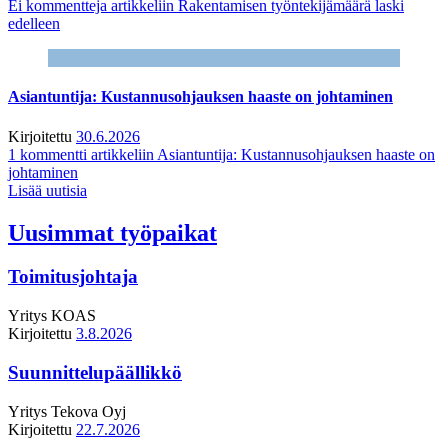
Ei kommentteja
artikkeliin Rakentamisen työntekijämäärä laski
edelleen
Asiantuntija: Kustannusohjauksen haaste on johtaminen
Kirjoitettu
30.6.2026
1 kommentti
artikkeliin Asiantuntija: Kustannusohjauksen haaste on
johtaminen
Lisää uutisia
Uusimmat työpaikat
Toimitusjohtaja
Yritys
KOAS
Kirjoitettu
3.8.2026
Suunnittelupäällikkö
Yritys
Tekova Oyj
Kirjoitettu
22.7.2026