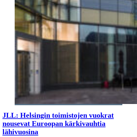
JLL: Helsingin toimistojen vuokrat
nousevat Euroopan kärkivauhtia
lähivuosina