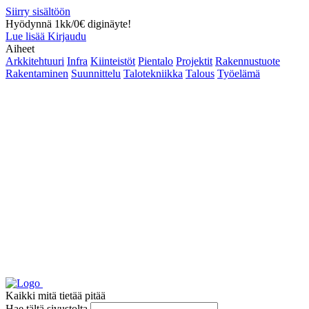
Siirry sisältöön
Hyödynnä 1kk/0€ diginäyte!
Lue lisää
Kirjaudu
Aiheet
Arkkitehtuuri
Infra
Kiinteistöt
Pientalo
Projektit
Rakennustuote
Rakentaminen
Suunnittelu
Talotekniikka
Talous
Työelämä
Kaikki mitä tietää pitää
Hae tältä sivustolta