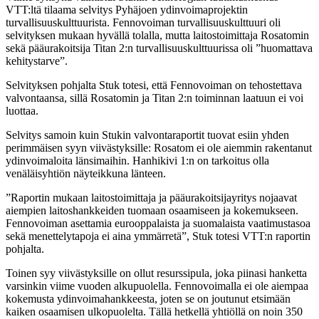
VTT:ltä tilaama selvitys Pyhäjoen ydinvoimaprojektin
turvallisuuskulttuurista. Fennovoiman turvallisuuskulttuuri oli
selvityksen mukaan hyvällä tolalla, mutta laitostoimittaja Rosatomin
sekä pääurakoitsija Titan 2:n turvallisuuskulttuurissa oli ”huomattava
kehitystarve”.
Selvityksen pohjalta Stuk totesi, että Fennovoiman on tehostettava
valvontaansa, sillä Rosatomin ja Titan 2:n toiminnan laatuun ei voi
luottaa.
Selvitys samoin kuin Stukin valvontaraportit tuovat esiin yhden
perimmäisen syyn viivästyksille: Rosatom ei ole aiemmin rakentanut
ydinvoimaloita länsimaihin. Hanhikivi 1:n on tarkoitus olla
venäläisyhtiön näyteikkuna länteen.
”Raportin mukaan laitostoimittaja ja pääurakoitsijayritys nojaavat
aiempien laitoshankkeiden tuomaan osaamiseen ja kokemukseen.
Fennovoiman asettamia eurooppalaista ja suomalaista vaatimustasoa
sekä menettelytapoja ei aina ymmärretä”, Stuk totesi VTT:n raportin
pohjalta.
Toinen syy viivästyksille on ollut resurssipula, joka piinasi hanketta
varsinkin viime vuoden alkupuolella. Fennovoimalla ei ole aiempaa
kokemusta ydinvoimahankkeesta, joten se on joutunut etsimään
kaiken osaamisen ulkopuolelta. Tällä hetkellä yhtiöllä on noin 350