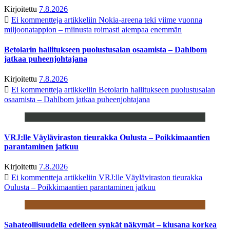
Kirjoitettu
7.8.2026
Ei kommentteja
artikkeliin Nokia-areena teki viime vuonna
miljoonatappion – miinusta roimasti aiempaa enemmän
Betolarin hallitukseen puolustusalan osaamista – Dahlbom
jatkaa puheenjohtajana
Kirjoitettu
7.8.2026
Ei kommentteja
artikkeliin Betolarin hallitukseen puolustusalan
osaamista – Dahlbom jatkaa puheenjohtajana
VRJ:lle Väyläviraston tieurakka Oulusta – Poikkimaantien
parantaminen jatkuu
Kirjoitettu
7.8.2026
Ei kommentteja
artikkeliin VRJ:lle Väyläviraston tieurakka
Oulusta – Poikkimaantien parantaminen jatkuu
Sahateollisuudella edelleen synkät näkymät – kiusana korkea