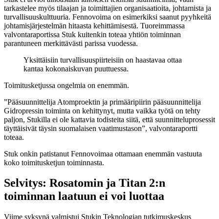
tarkastelee myös tilaajan ja toimittajien organisaatioita, johtamista ja
turvallisuuskulttuuria. Fennovoima on esimerkiksi saanut pyyhkeitä
johtamisjärjestelmän hitaasta kehittämisestä. Tuoreimmassa
valvontaraportissa Stuk kuitenkin toteaa yhtiön toiminnan
parantuneen merkittävästi parissa vuodessa.
Yksittäisiin turvallisuuspiirteisiin on haastavaa ottaa
kantaa kokonaiskuvan puuttuessa.
Toimitusketjussa ongelmia on enemmän.
”Pääsuunnittelija Atomproektin ja primääripiirin pääsuunnittelija
Gidropressin toiminta on kehittynyt, mutta vaikka työtä on tehty
paljon, Stukilla ei ole kattavia todisteita siitä, että suunnitteluprosessit
täyttäisivät täysin suomalaisen vaatimustason”, valvontaraportti
toteaa.
Stuk onkin patistanut Fennovoimaa ottamaan enemmän vastuuta
koko toimitusketjun toiminnasta.
Selvitys: Rosatomin ja Titan 2:n
toiminnan laatuun ei voi luottaa
Viime syksynä valmistui Stukin Teknologian tutkimuskeskus