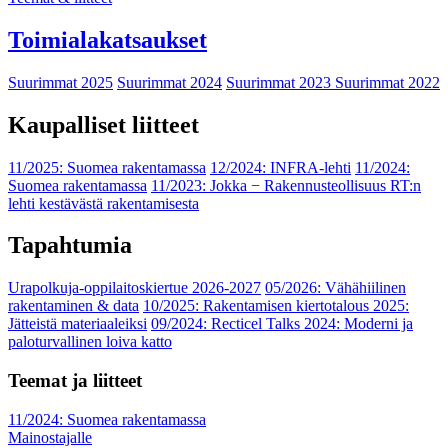
Toimialakatsaukset
Suurimmat 2025
Suurimmat 2024
Suurimmat 2023
Suurimmat 2022
Kaupalliset liitteet
11/2025: Suomea rakentamassa
12/2024: INFRA-lehti
11/2024:
Suomea rakentamassa
11/2023: Jokka − Rakennusteollisuus RT:n
lehti kestävästä rakentamisesta
Tapahtumia
Urapolkuja-oppilaitoskiertue 2026-2027
05/2026: Vähähiilinen
rakentaminen & data
10/2025: Rakentamisen kiertotalous 2025:
Jätteistä materiaaleiksi
09/2024: Recticel Talks 2024: Moderni ja
paloturvallinen loiva katto
Teemat ja liitteet
11/2024: Suomea rakentamassa
Mainostajalle