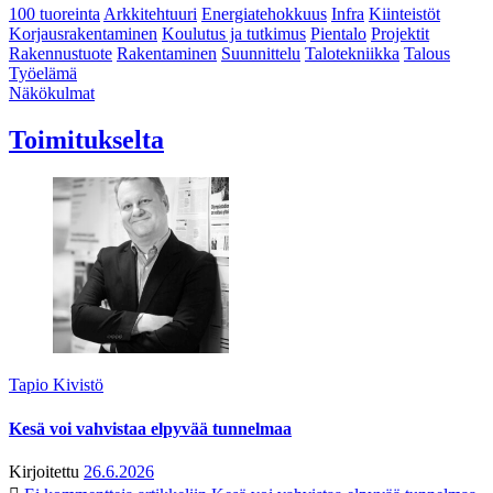
100 tuoreinta
Arkkitehtuuri
Energiatehokkuus
Infra
Kiinteistöt
Korjausrakentaminen
Koulutus ja tutkimus
Pientalo
Projektit
Rakennustuote
Rakentaminen
Suunnittelu
Talotekniikka
Talous
Työelämä
Näkökulmat
Toimitukselta
Tapio Kivistö
Kesä voi vahvistaa elpyvää tunnelmaa
Kirjoitettu
26.6.2026