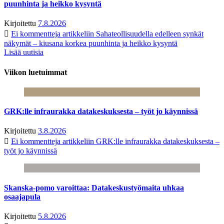
puunhinta ja heikko kysyntä
Kirjoitettu
7.8.2026
Ei kommentteja
artikkeliin Sahateollisuudella edelleen synkät
näkymät – kiusana korkea puunhinta ja heikko kysyntä
Lisää uutisia
Viikon luetuimmat
GRK:lle infraurakka datakeskuksesta – työt jo käynnissä
Kirjoitettu
3.8.2026
Ei kommentteja
artikkeliin GRK:lle infraurakka datakeskuksesta –
työt jo käynnissä
Skanska-pomo varoittaa: Datakeskustyömaita uhkaa
osaajapula
Kirjoitettu
5.8.2026