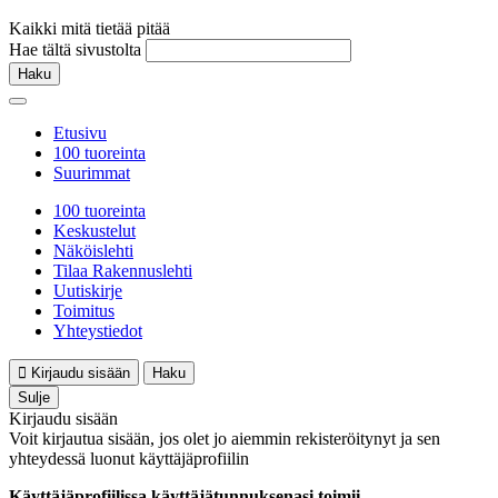
Kaikki mitä tietää pitää
Hae tältä sivustolta
Haku
Etusivu
100 tuoreinta
Suurimmat
100 tuoreinta
Keskustelut
Näköislehti
Tilaa Rakennuslehti
Uutiskirje
Toimitus
Yhteystiedot
Kirjaudu sisään
Haku
Sulje
Kirjaudu sisään
Voit kirjautua sisään, jos olet jo aiemmin rekisteröitynyt ja sen
yhteydessä luonut käyttäjäprofiilin
Käyttäjäprofiilissa käyttäjätunnuksenasi toimii