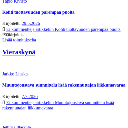
Tapio Kivistö
Kohti tuottavuuden parempaa puolta
Kirjoitettu
29.5.2026
Ei kommentteja
artikkeliin Kohti tuottavuuden parempaa puolta
Pääkirjoitus
Lisää toimitukselta
Vieraskynä
Jarkko Liuska
Muuntojoustava suunnittelu lisää rakennuttajan liikkumavaraa
Kirjoitettu
7.7.2026
Ei kommentteja
artikkeliin Muuntojoustava suunnittelu lisää
rakennuttajan liikkumavaraa
Jethro Ollaranta