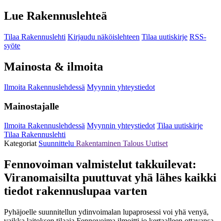
Lue Rakennuslehteä
Tilaa Rakennuslehti
Kirjaudu näköislehteen
Tilaa uutiskirje
RSS-
syöte
Mainosta & ilmoita
Ilmoita Rakennuslehdessä
Myynnin yhteystiedot
Mainostajalle
Ilmoita Rakennuslehdessä
Myynnin yhteystiedot
Tilaa uutiskirje
Tilaa Rakennuslehti
Kategoriat
Suunnittelu
Rakentaminen
Talous
Uutiset
Fennovoiman valmistelut takkuilevat:
Viranomaisilta puuttuvat yhä lähes kaikki
tiedot rakennuslupaa varten
Pyhäjoelle suunnitellun ydinvoimalan lupaprosessi voi yhä venyä,
vaikka laitoksen tilaaja Fennovoima ilmoitti jo kertaalleen ottavansa