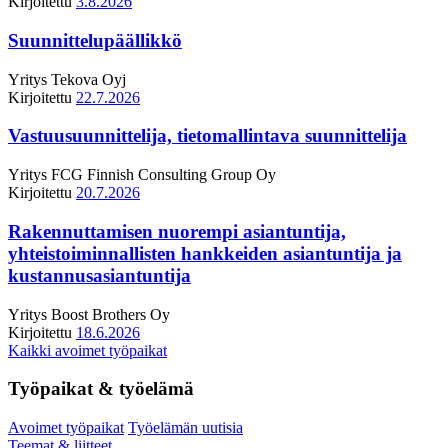
Kirjoitettu
3.8.2026
Suunnittelupäällikkö
Yritys
Tekova Oyj
Kirjoitettu
22.7.2026
Vastuusuunnittelija, tietomallintava suunnittelija
Yritys
FCG Finnish Consulting Group Oy
Kirjoitettu
20.7.2026
Rakennuttamisen nuorempi asiantuntija,
yhteistoiminnallisten hankkeiden asiantuntija ja
kustannusasiantuntija
Yritys
Boost Brothers Oy
Kirjoitettu
18.6.2026
Kaikki avoimet työpaikat
Työpaikat & työelämä
Avoimet työpaikat
Työelämän uutisia
Teemat & liitteet