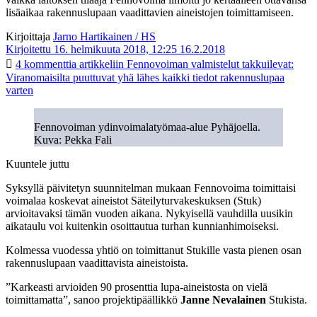
lisäaikaa rakennuslupaan vaadittavien aineistojen toimittamiseen.
Kirjoittaja
Jarno Hartikainen / HS
Kirjoitettu 16. helmikuuta 2018, 12:25
16.2.2018
4 kommenttia
artikkeliin Fennovoiman valmistelut takkuilevat:
Viranomaisilta puuttuvat yhä lähes kaikki tiedot rakennuslupaa
varten
Fennovoiman ydinvoimalatyömaa-alue Pyhäjoella.
Kuva: Pekka Fali
Kuuntele juttu
Syksyllä päivitetyn suunnitelman mukaan Fennovoima toimittaisi
voimalaa koskevat aineistot Säteilyturvakeskuksen (Stuk)
arvioitavaksi tämän vuoden aikana. Nykyisellä vauhdilla uusikin
aikataulu voi kuitenkin osoittautua turhan kunnianhimoiseksi.
Kolmessa vuodessa yhtiö on toimittanut Stukille vasta pienen osan
rakennuslupaan vaadittavista aineistoista.
”Karkeasti arvioiden 90 prosenttia lupa-aineistosta on vielä
toimittamatta”, sanoo projektipäällikkö
Janne Nevalainen
Stukista.