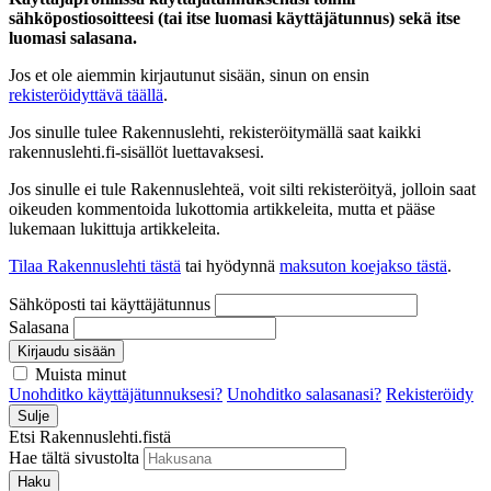
sähköpostiosoitteesi (tai itse luomasi käyttäjätunnus) sekä itse
luomasi salasana.
Jos et ole aiemmin kirjautunut sisään, sinun on ensin
rekisteröidyttävä täällä
.
Jos sinulle tulee Rakennuslehti, rekisteröitymällä saat kaikki
rakennuslehti.fi-sisällöt luettavaksesi.
Jos sinulle ei tule Rakennuslehteä, voit silti rekisteröityä, jolloin saat
oikeuden kommentoida lukottomia artikkeleita, mutta et pääse
lukemaan lukittuja artikkeleita.
Tilaa Rakennuslehti tästä
tai hyödynnä
maksuton koejakso tästä
.
Sähköposti tai käyttäjätunnus
Salasana
Kirjaudu sisään
Muista minut
Unohditko käyttäjätunnuksesi?
Unohditko salasanasi?
Rekisteröidy
Sulje
Etsi Rakennuslehti.fistä
Hae tältä sivustolta
Haku