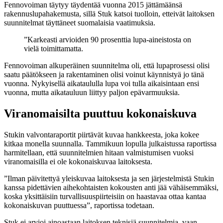
Fennovoiman täytyy täydentää vuonna 2015 jättämäänsä
rakennuslupahakemusta, sillä Stuk katsoi tuolloin, etteivät laitoksen
suunnitelmat täyttäneet suomalaisia vaatimuksia.
”Karkeasti arvioiden 90 prosenttia lupa-aineistosta on
vielä toimittamatta.
Fennovoiman alkuperäinen suunnitelma oli, että lupaprosessi olisi
saatu päätökseen ja rakentaminen olisi voinut käynnistyä jo tänä
vuonna. Nykyisellä aikataululla lupa voi tulla aikaisintaan ensi
vuonna, mutta aikatauluun liittyy paljon epävarmuuksia.
Viranomaisilta puuttuu kokonaiskuva
Stukin valvontaraportit piirtävät kuvaa hankkeesta, joka kokee
kitkaa monella suunnalla. Tammikuun lopulla julkaistussa raportissa
harmitellaan, että suunnitelmien hitaan valmistumisen vuoksi
viranomaisilla ei ole kokonaiskuvaa laitoksesta.
”Ilman päivitettyä yleiskuvaa laitoksesta ja sen järjestelmistä Stukin
kanssa pidettävien aihekohtaisten kokousten anti jää vähäisemmäksi,
koska yksittäisiin turvallisuuspiirteisiin on haastavaa ottaa kantaa
kokonaiskuvan puuttuessa”, raportissa todetaan.
Stuk ei arvioi ainoastaan laitoksen teknisiä suunnitelmia, vaan