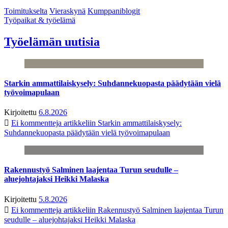
Toimitukselta
Vieraskynä
Kumppaniblogit
Työpaikat & työelämä
Työelämän uutisia
Starkin ammattilaiskysely: Suhdannekuopasta päädytään vielä
työvoimapulaan
Kirjoitettu
6.8.2026
Ei kommentteja
artikkeliin Starkin ammattilaiskysely:
Suhdannekuopasta päädytään vielä työvoimapulaan
Rakennustyö Salminen laajentaa Turun seudulle –
aluejohtajaksi Heikki Malaska
Kirjoitettu
5.8.2026
Ei kommentteja
artikkeliin Rakennustyö Salminen laajentaa Turun
seudulle – aluejohtajaksi Heikki Malaska