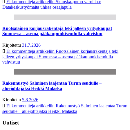
Ei kommentteja
artikkeliin Skanska-pomo varoittaa:
Datakeskustyömaita uhkaa osaajapula
Ruotsalainen korjausrakentaja teki jälleen yrityskaupat
Suomessa – asema pääkaupunkiseudulla vahvistuu
Kirjoitettu
31.7.2026
Ei kommentteja
artikkeliin Ruotsalainen korjausrakentaja teki
jälleen yrityskaupat Suomessa – asema pääkaupunkiseudulla
vahvistuu
Rakennustyö Salminen laajentaa Turun seudulle –
aluejohtajaksi Heikki Malaska
Kirjoitettu
5.8.2026
Ei kommentteja
artikkeliin Rakennustyö Salminen laajentaa Turun
seudulle – aluejohtajaksi Heikki Malaska
Uutiset