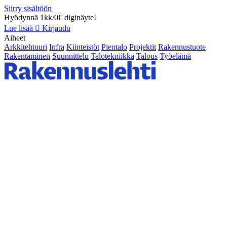
Siirry sisältöön
Hyödynnä 1kk/0€ diginäyte!
Lue lisää
Kirjaudu
Aiheet
Arkkitehtuuri
Infra
Kiinteistöt
Pientalo
Projektit
Rakennustuote
Rakentaminen
Suunnittelu
Talotekniikka
Talous
Työelämä