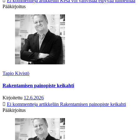
Ei kommentteja
artikkeliin Kesä voi vahvistaa elpyvää tunnelmaa
Pääkirjoitus
Tapio Kivistö
Rakentamisen painopiste keikahti
Kirjoitettu
12.6.2026
Ei kommentteja
artikkeliin Rakentamisen painopiste keikahti
Pääkirjoitus