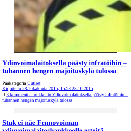
Ydinvoimalaitoksella päästy infratöihin –
tuhannen hengen majoituskylä tulossa
Pääkategoria
Uutiset
Kirjoitettu 28. lokakuuta 2015, 15:53
28.10.2015
3 kommenttia
artikkeliin Ydinvoimalaitoksella päästy infratöihin –
tuhannen hengen majoituskylä tulossa
Stuk ei näe Fennovoiman
ydinvoimalaitoshankkeelle esteitä