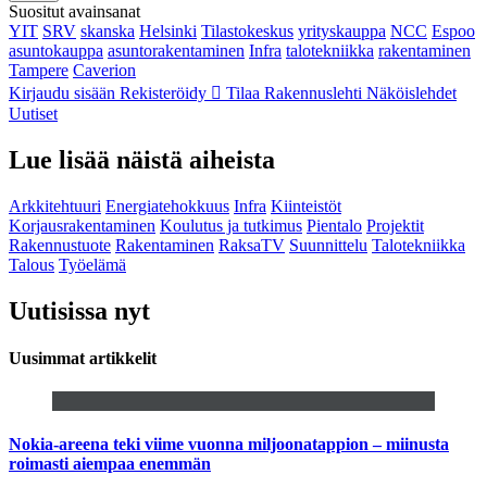
Suositut avainsanat
YIT
SRV
skanska
Helsinki
Tilastokeskus
yrityskauppa
NCC
Espoo
asuntokauppa
asuntorakentaminen
Infra
talotekniikka
rakentaminen
Tampere
Caverion
Kirjaudu sisään
Rekisteröidy
Tilaa Rakennuslehti
Näköislehdet
Uutiset
Lue lisää näistä aiheista
Arkkitehtuuri
Energiatehokkuus
Infra
Kiinteistöt
Korjausrakentaminen
Koulutus ja tutkimus
Pientalo
Projektit
Rakennustuote
Rakentaminen
RaksaTV
Suunnittelu
Talotekniikka
Talous
Työelämä
Uutisissa nyt
Uusimmat artikkelit
Nokia-areena teki viime vuonna miljoonatappion – miinusta
roimasti aiempaa enemmän