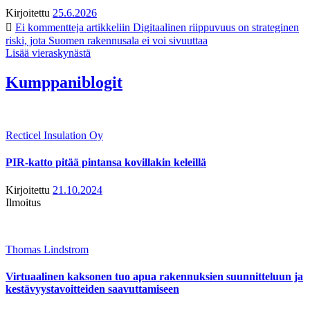
Kirjoitettu
25.6.2026
Ei kommentteja
artikkeliin Digitaalinen riippuvuus on strateginen
riski, jota Suomen rakennusala ei voi sivuuttaa
Lisää vieraskynästä
Kumppaniblogit
Recticel Insulation Oy
PIR-katto pitää pintansa kovillakin keleillä
Kirjoitettu
21.10.2024
Ilmoitus
Thomas Lindstrom
Virtuaalinen kaksonen tuo apua rakennuksien suunnitteluun ja
kestävyystavoitteiden saavuttamiseen