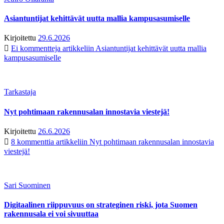
Asiantuntijat kehittävät uutta mallia kampusasumiselle
Kirjoitettu
29.6.2026
Ei kommentteja
artikkeliin Asiantuntijat kehittävät uutta mallia
kampusasumiselle
Tarkastaja
Nyt pohtimaan rakennusalan innostavia viestejä!
Kirjoitettu
26.6.2026
8 kommenttia
artikkeliin Nyt pohtimaan rakennusalan innostavia
viestejä!
Sari Suominen
Digitaalinen riippuvuus on strateginen riski, jota Suomen
rakennusala ei voi sivuuttaa