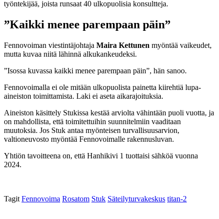
työntekijää, joista runsaat 40 ulkopuolisia konsultteja.
”Kaikki menee parempaan päin”
Fennovoiman viestintäjohtaja
Maira Kettunen
myöntää vaikeudet,
mutta kuvaa niitä lähinnä alkukankeudeksi.
”Isossa kuvassa kaikki menee parempaan päin”, hän sanoo.
Fennovoimalla ei ole mitään ulkopuolista painetta kiirehtiä lupa-
aineiston toimittamista. Laki ei aseta aikarajoituksia.
Aineiston käsittely Stukissa kestää arviolta vähintään puoli vuotta, ja
on mahdollista, että toimitettuihin suunnitelmiin vaaditaan
muutoksia. Jos Stuk antaa myönteisen turvallisuusarvion,
valtioneuvosto myöntää Fennovoimalle rakennusluvan.
Yhtiön tavoitteena on, että Hanhikivi 1 tuottaisi sähköä vuonna
2024.
Tagit
Fennovoima
Rosatom
Stuk
Säteilyturvakeskus
titan-2