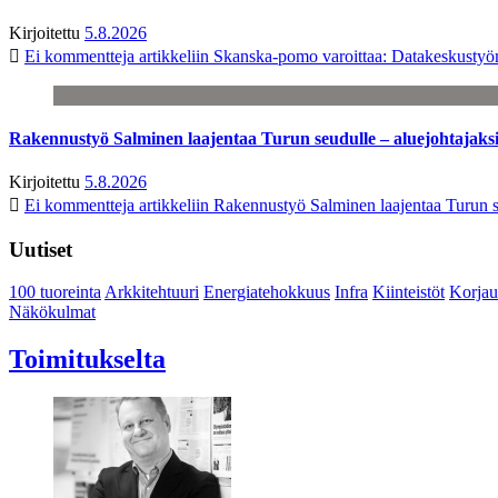
Kirjoitettu
5.8.2026
Ei kommentteja
artikkeliin Skanska-pomo varoittaa: Datakeskustyö
Rakennustyö Salminen laajentaa Turun seudulle – aluejohtajaks
Kirjoitettu
5.8.2026
Ei kommentteja
artikkeliin Rakennustyö Salminen laajentaa Turun s
Uutiset
100 tuoreinta
Arkkitehtuuri
Energiatehokkuus
Infra
Kiinteistöt
Korjau
Näkökulmat
Toimitukselta