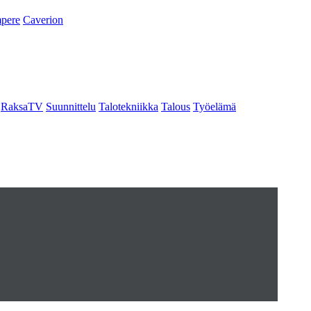
pere
Caverion
RaksaTV
Suunnittelu
Talotekniikka
Talous
Työelämä