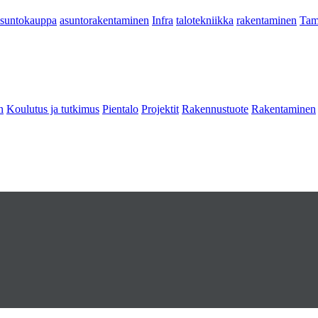
asuntokauppa
asuntorakentaminen
Infra
talotekniikka
rakentaminen
Tam
n
Koulutus ja tutkimus
Pientalo
Projektit
Rakennustuote
Rakentaminen