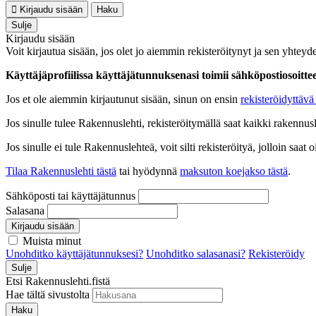
Kirjaudu sisään
Haku
Sulje
Kirjaudu sisään
Voit kirjautua sisään, jos olet jo aiemmin rekisteröitynyt ja sen yhteyde
Käyttäjäprofiilissa käyttäjätunnuksenasi toimii sähköpostiosoittees
Jos et ole aiemmin kirjautunut sisään, sinun on ensin
rekisteröidyttävä 
Jos sinulle tulee Rakennuslehti, rekisteröitymällä saat kaikki rakennusle
Jos sinulle ei tule Rakennuslehteä, voit silti rekisteröityä, jolloin sa
Tilaa Rakennuslehti tästä
tai hyödynnä
maksuton koejakso tästä
.
Sähköposti tai käyttäjätunnus
Salasana
Kirjaudu sisään
Muista minut
Unohditko käyttäjätunnuksesi?
Unohditko salasanasi?
Rekisteröidy
Sulje
Etsi Rakennuslehti.fistä
Hae tältä sivustolta
Haku