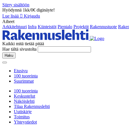
Siirry sisältöön
Hyödynnä 1kk/0€ diginäyte!
Lue lisää
Kirjaudu
Aiheet
Arkkitehtuuri
Infra
Kiinteistöt
Pientalo
Projektit
Rakennustuote
Raken
Kaikki mitä tietää pitää
Hae tältä sivustolta
Haku
Etusivu
100 tuoreinta
Suurimmat
100 tuoreinta
Keskustelut
Näköislehti
Tilaa Rakennuslehti
Uutiskirje
Toimitus
Yhteystiedot