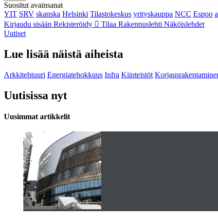
Suositut avainsanat
YIT
SRV
skanska
Helsinki
Tilastokeskus
yrityskauppa
NCC
Espoo
Kirjaudu sisään
Rekisteröidy
Tilaa Rakennuslehti
Näköislehdet
Uutiset
Lue lisää näistä aiheista
Arkkitehtuuri
Energiatehokkuus
Infra
Kiinteistöt
Korjausrakentamine
Uutisissa nyt
Uusimmat artikkelit