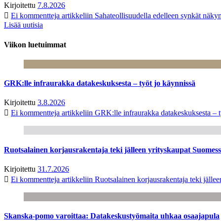
Kirjoitettu
7.8.2026
Ei kommentteja
artikkeliin Sahateollisuudella edelleen synkät näk
Lisää uutisia
Viikon luetuimmat
GRK:lle infraurakka datakeskuksesta – työt jo käynnissä
Kirjoitettu
3.8.2026
Ei kommentteja
artikkeliin GRK:lle infraurakka datakeskuksesta – t
Ruotsalainen korjausrakentaja teki jälleen yrityskaupat Suome
Kirjoitettu
31.7.2026
Ei kommentteja
artikkeliin Ruotsalainen korjausrakentaja teki jäl
Skanska-pomo varoittaa: Datakeskustyömaita uhkaa osaajapula