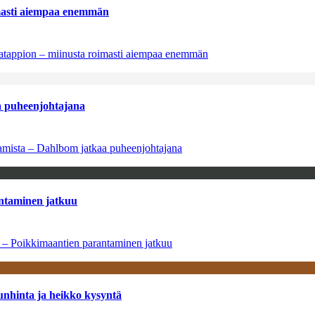
imasti aiempaa enemmän
natappion – miinusta roimasti aiempaa enemmän
aa puheenjohtajana
saamista – Dahlbom jatkaa puheenjohtajana
antaminen jatkuu
a – Poikkimaantien parantaminen jatkuu
unhinta ja heikko kysyntä