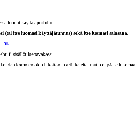
ssä luonut käyttäjäprofiilin
i (tai itse luomasi käyttäjätunnus) sekä itse luomasi salasana.
täällä
.
hti.fi-sisällöt luettavaksesi.
at oikeuden kommentoida lukottomia artikkeleita, mutta et pääse lukemaan l