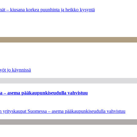
ymät – kiusana korkea puunhinta ja heikko kysyntä
yöt jo käynnissä
ssa – asema pääkaupunkiseudulla vahvistuu
leen yrityskaupat Suomessa – asema pääkaupunkiseudulla vahvistuu