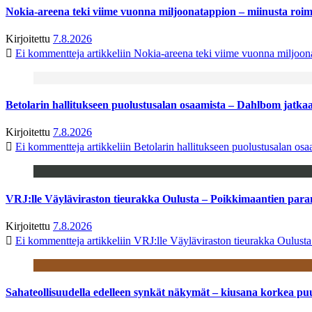
Nokia-areena teki viime vuonna miljoonatappion – miinusta ro
Kirjoitettu
7.8.2026
Ei kommentteja
artikkeliin Nokia-areena teki viime vuonna miljoo
Betolarin hallitukseen puolustusalan osaamista – Dahlbom jatk
Kirjoitettu
7.8.2026
Ei kommentteja
artikkeliin Betolarin hallitukseen puolustusalan o
VRJ:lle Väyläviraston tieurakka Oulusta – Poikkimaantien par
Kirjoitettu
7.8.2026
Ei kommentteja
artikkeliin VRJ:lle Väyläviraston tieurakka Oulust
Sahateollisuudella edelleen synkät näkymät – kiusana korkea pu