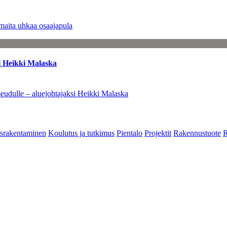
maita uhkaa osaajapula
i Heikki Malaska
eudulle – aluejohtajaksi Heikki Malaska
srakentaminen
Koulutus ja tutkimus
Pientalo
Projektit
Rakennustuote
R