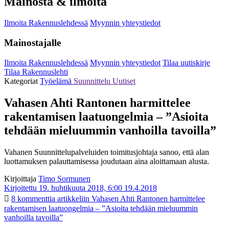
Mainosta & ilmoita
Ilmoita Rakennuslehdessä
Myynnin yhteystiedot
Mainostajalle
Ilmoita Rakennuslehdessä
Myynnin yhteystiedot
Tilaa uutiskirje
Tilaa Rakennuslehti
Kategoriat
Työelämä
Suunnittelu
Uutiset
Vahasen Ahti Rantonen harmittelee
rakentamisen laatuongelmia – ”Asioita
tehdään mieluummin vanhoilla tavoilla”
Vahanen Suunnittelupalveluiden toimitusjohtaja sanoo, että alan
luottamuksen palauttamisessa joudutaan aina aloittamaan alusta.
Kirjoittaja
Timo Sormunen
Kirjoitettu 19. huhtikuuta 2018, 6:00
19.4.2018
8 kommenttia
artikkeliin Vahasen Ahti Rantonen harmittelee
rakentamisen laatuongelmia – ”Asioita tehdään mieluummin
vanhoilla tavoilla”