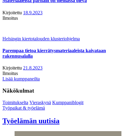
Materiaaleista parhain on olemassa oleva
Kirjoitettu
18.9.2023
Ilmoitus
Helsingin kiertotalouden klusteriohjelma
Parempaa tietoa kierrätysmateriaaleista kaivataan
rakennusalalla
Kirjoitettu
21.8.2023
Ilmoitus
Lisää kumppaneilta
Näkökulmat
Toimitukselta
Vieraskynä
Kumppaniblogit
Työpaikat & työelämä
Työelämän uutisia