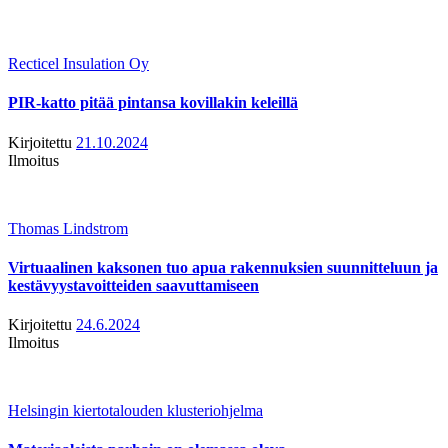
Recticel Insulation Oy
PIR-katto pitää pintansa kovillakin keleillä
Kirjoitettu
21.10.2024
Ilmoitus
Thomas Lindstrom
Virtuaalinen kaksonen tuo apua rakennuksien suunnitteluun ja
kestävyystavoitteiden saavuttamiseen
Kirjoitettu
24.6.2024
Ilmoitus
Helsingin kiertotalouden klusteriohjelma