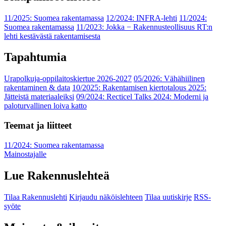
11/2025: Suomea rakentamassa
12/2024: INFRA-lehti
11/2024:
Suomea rakentamassa
11/2023: Jokka − Rakennusteollisuus RT:n
lehti kestävästä rakentamisesta
Tapahtumia
Urapolkuja-oppilaitoskiertue 2026-2027
05/2026: Vähähiilinen
rakentaminen & data
10/2025: Rakentamisen kiertotalous 2025:
Jätteistä materiaaleiksi
09/2024: Recticel Talks 2024: Moderni ja
paloturvallinen loiva katto
Teemat ja liitteet
11/2024: Suomea rakentamassa
Mainostajalle
Lue Rakennuslehteä
Tilaa Rakennuslehti
Kirjaudu näköislehteen
Tilaa uutiskirje
RSS-
syöte