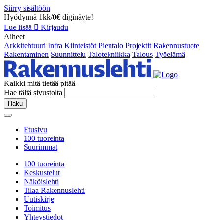
Siirry sisältöön
Hyödynnä 1kk/0€ diginäyte!
Lue lisää
Kirjaudu
Aiheet
Arkkitehtuuri
Infra
Kiinteistöt
Pientalo
Projektit
Rakennustuote
Rakentaminen
Suunnittelu
Talotekniikka
Talous
Työelämä
Kaikki mitä tietää pitää
Hae tältä sivustolta
Haku
Etusivu
100 tuoreinta
Suurimmat
100 tuoreinta
Keskustelut
Näköislehti
Tilaa Rakennuslehti
Uutiskirje
Toimitus
Yhteystiedot