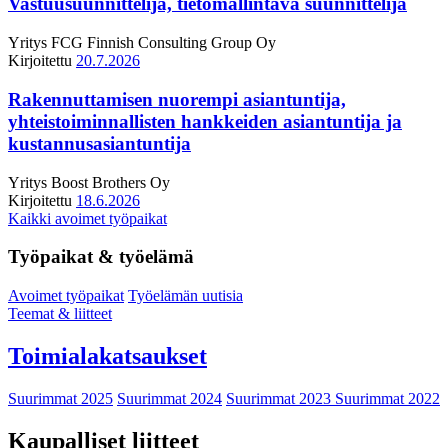
Vastuusuunnittelija, tietomallintava suunnittelija
Yritys
FCG Finnish Consulting Group Oy
Kirjoitettu
20.7.2026
Rakennuttamisen nuorempi asiantuntija,
yhteistoiminnallisten hankkeiden asiantuntija ja
kustannusasiantuntija
Yritys
Boost Brothers Oy
Kirjoitettu
18.6.2026
Kaikki avoimet työpaikat
Työpaikat & työelämä
Avoimet työpaikat
Työelämän uutisia
Teemat & liitteet
Toimialakatsaukset
Suurimmat 2025
Suurimmat 2024
Suurimmat 2023
Suurimmat 2022
Kaupalliset liitteet