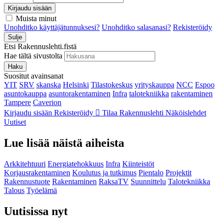
Kirjaudu sisään
Muista minut
Unohditko käyttäjätunnuksesi?
Unohditko salasanasi?
Rekisteröidy
Sulje
Etsi Rakennuslehti.fistä
Hae tältä sivustolta
Haku
Suositut avainsanat
YIT
SRV
skanska
Helsinki
Tilastokeskus
yrityskauppa
NCC
Espoo
asuntokauppa
asuntorakentaminen
Infra
talotekniikka
rakentaminen
Tampere
Caverion
Kirjaudu sisään
Rekisteröidy
Tilaa Rakennuslehti
Näköislehdet
Uutiset
Lue lisää näistä aiheista
Arkkitehtuuri
Energiatehokkuus
Infra
Kiinteistöt
Korjausrakentaminen
Koulutus ja tutkimus
Pientalo
Projektit
Rakennustuote
Rakentaminen
RaksaTV
Suunnittelu
Talotekniikka
Talous
Työelämä
Uutisissa nyt