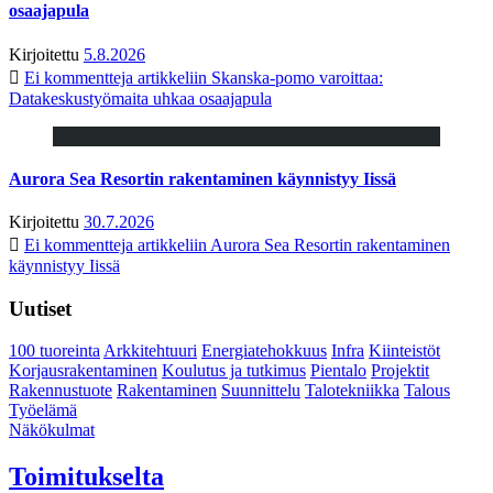
osaajapula
Kirjoitettu
5.8.2026
Ei kommentteja
artikkeliin Skanska-pomo varoittaa:
Datakeskustyömaita uhkaa osaajapula
Aurora Sea Resortin rakentaminen käynnistyy Iissä
Kirjoitettu
30.7.2026
Ei kommentteja
artikkeliin Aurora Sea Resortin rakentaminen
käynnistyy Iissä
Uutiset
100 tuoreinta
Arkkitehtuuri
Energiatehokkuus
Infra
Kiinteistöt
Korjausrakentaminen
Koulutus ja tutkimus
Pientalo
Projektit
Rakennustuote
Rakentaminen
Suunnittelu
Talotekniikka
Talous
Työelämä
Näkökulmat
Toimitukselta