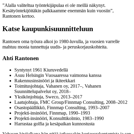
”Alalla valiteltua työntekijäpulaa ei ole meillä näkynyt.
Kesätyöntekijöitäkin palkkaamme enemmän kuin vuosiin”,
Rantonen kertoo.
Katse kaupunkisuunnitteluun
Rantosen oma työura alkoi jo 1980-luvulla, ja vuosien varrelle
mahtuu monia tunnettuja uudis- ja peruskorjauskohteita.
Ahti Rantonen
Syntynyt 1961 Kiuruvedellä
Asuu Helsingin Vuosaaressa vaimonsa kanssa
Rakennusinsinööri ja ikiteekkari
Toimitusjohtaja, Vahanen oy, 2017–, Vahanen
Suunnittelupalvelut oy, 2018–
Yksikönjohtaja, Sweco, 2013–2017
Laatujohtaja, FMC Group/Finnmap Consulting, 2008–2012
Osastopäällikkö, Finnmap Consulting, 1993–2007
Projekti-insinööri, Finnmap, 1990–1993
Projekti-insinööri, Konsulttikolmio, 1983–1990
Harrastaa golfia ja kesäpaikan kunnostusta
Vahasen kivijalkana hän pitää jatkossakin korjausrakentamista ja sen