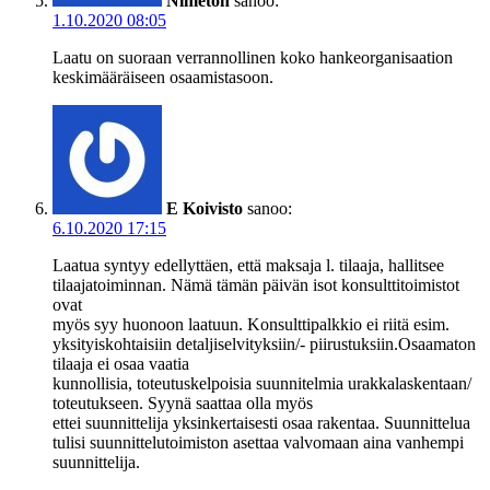
Nimetön
sanoo:
1.10.2020 08:05
Laatu on suoraan verrannollinen koko hankeorganisaation
keskimääräiseen osaamistasoon.
E Koivisto
sanoo:
6.10.2020 17:15
Laatua syntyy edellyttäen, että maksaja l. tilaaja, hallitsee
tilaajatoiminnan. Nämä tämän päivän isot konsulttitoimistot
ovat
myös syy huonoon laatuun. Konsulttipalkkio ei riitä esim.
yksityiskohtaisiin detaljiselvityksiin/- piirustuksiin.Osaamaton
tilaaja ei osaa vaatia
kunnollisia, toteutuskelpoisia suunnitelmia urakkalaskentaan/
toteutukseen. Syynä saattaa olla myös
ettei suunnittelija yksinkertaisesti osaa rakentaa. Suunnittelua
tulisi suunnittelutoimiston asettaa valvomaan aina vanhempi
suunnittelija.