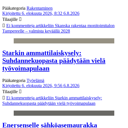
Pääkategoria
Rakentaminen
Kirjoitettu 6. elokuuta 2026, 8:32
6.8.2026
Tilaajille
Ei kommentteja
artikkeliin Skanska rakentaa monitoimitalon
Tampereelle – valmista keväällä 2028
Starkin ammattilaiskysely:
Suhdannekuopasta päädytään vielä
työvoimapulaan
Pääkategoria
Työelämä
Kirjoitettu 6. elokuuta 2026, 9:56
6.8.2026
Tilaajille
Ei kommentteja
artikkeliin Starkin ammattilaiskysely:
Suhdannekuopasta päädytään vielä työvoimapulaan
Enersenselle sähköasemaurakka