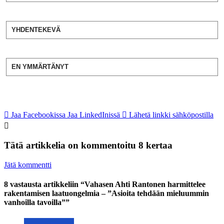
YHDENTEKEVÄ
EN YMMÄRTÄNYT
Jaa Facebookissa
Jaa LinkedInissä
Lähetä linkki sähköpostilla
Tätä artikkelia on kommentoitu 8 kertaa
Jätä kommentti
8 vastausta artikkeliin “Vahasen Ahti Rantonen harmittelee
rakentamisen laatuongelmia – ”Asioita tehdään mieluummin
vanhoilla tavoilla””