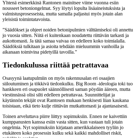
Yhtenä esimerkkinä Rantonen mainitsee viime vuonna esiin
nousseet betoniongelmat. Syy löytyi lopulta lisäaineistuksista ja
valmistusprosesseista, mutta samalla paljastui myös jotain alan
yleisistä toimintatavoista.
”Säädökset ja ohjeet noiden betonipulmien välttämiseksi oli annettu
jo vuosia sitten. Niitä ei kuitenkaan noudatettu riittävän tarkasti ja
aukottomasti. Ja tätä samaa vaivaa on edelleen koko toimialalla.
Säädöksiä tulkitaan ja asioita tehdään mieluummin vanhoilla ja
aikanaan toimivina pidetyillä tavoilla.”
Tiedonkulussa riittää petrattavaa
Osasyynä laatupulmiin on myös rakennusalan eri osaajien
siiloutuminen ja tökkivä tiedonkulku. Big Room -ideologia toki tuo
hankkeen eri osapuolet säännöllisesti saman pöydän ääreen, mutta
viestinnässä olisi silti edelleen petrattavaa. Suunnittelijat ja
käytännön tekijät ovat Rantosen mukaan henkisesti liian kaukana
toisistaan, eikä tieto kulje riittävän mutkattomasti ja ajantasaisesti.
Toinen arveluttava piirre liittyy sopimuksiin. Ennen ne kaivettiin
kumppanusten kanssa esiin vasta sitten, kun vastaan tuli jotain
ongelmia. Nyt sopimuksiin kirjataan amerikkalaiseen tyyliin jo
etukäteen koko prosessin kulku sekä kaikki mahdolliset riskit,