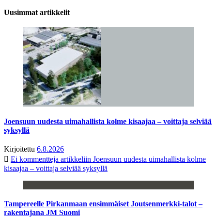
Uusimmat artikkelit
Joensuun uudesta uimahallista kolme kisaajaa – voittaja selviää
syksyllä
Kirjoitettu
6.8.2026
Ei kommentteja
artikkeliin Joensuun uudesta uimahallista kolme
kisaajaa – voittaja selviää syksyllä
Tampereelle Pirkanmaan ensimmäiset Joutsenmerkki-talot –
rakentajana JM Suomi