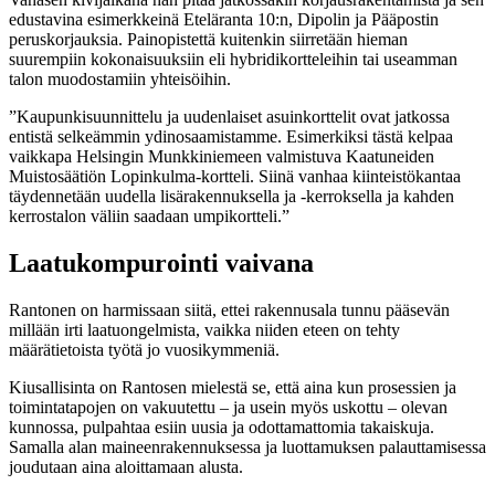
edustavina esimerkkeinä Eteläranta 10:n, Dipolin ja Pääpostin
peruskorjauksia. Painopistettä kuitenkin siirretään hieman
suurempiin kokonaisuuksiin eli hybridikortteleihin tai useamman
talon muodostamiin yhteisöihin.
”Kaupunkisuunnittelu ja uudenlaiset asuinkorttelit ovat jatkossa
entistä selkeämmin ydinosaamistamme. Esimerkiksi tästä kelpaa
vaikkapa Helsingin Munkkiniemeen valmistuva Kaatuneiden
Muistosäätiön Lopinkulma-kortteli. Siinä vanhaa kiinteistökantaa
täydennetään uudella lisärakennuksella ja -kerroksella ja kahden
kerrostalon väliin saadaan umpikortteli.”
Laatukompurointi vaivana
Rantonen on harmissaan siitä, ettei rakennusala tunnu pääsevän
millään irti laatuongelmista, vaikka niiden eteen on tehty
määrätietoista työtä jo vuosikymmeniä.
Kiusallisinta on Rantosen mielestä se, että aina kun prosessien ja
toimintatapojen on vakuutettu – ja usein myös uskottu – olevan
kunnossa, pulpahtaa esiin uusia ja odottamattomia takaiskuja.
Samalla alan maineenrakennuksessa ja luottamuksen palauttamisessa
joudutaan aina aloittamaan alusta.