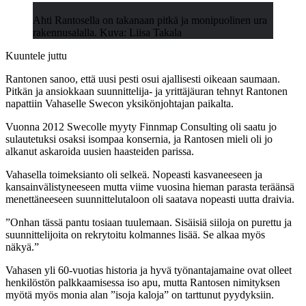
Ahti Rantosella on takanaan pitkä ja monipuolinen ura
rakennusalalla. Kuva: Liisa Takala
Kuuntele juttu
Rantonen sanoo, että uusi pesti osui ajallisesti oikeaan saumaan.
Pitkän ja ansiokkaan suunnittelija- ja yrittäjäuran tehnyt Rantonen
napattiin Vahaselle Swecon yksikönjohtajan paikalta.
Vuonna 2012 Swecolle myyty Finnmap Consulting oli saatu jo
sulautetuksi osaksi isompaa konsernia, ja Rantosen mieli oli jo
alkanut askaroida uusien haasteiden parissa.
Vahasella toimeksianto oli selkeä. Nopeasti kasvaneeseen ja
kansainvälistyneeseen mutta viime vuosina hieman parasta teräänsä
menettäneeseen suunnittelutaloon oli saatava nopeasti uutta draivia.
”Onhan tässä pantu tosiaan tuulemaan. Sisäisiä siiloja on purettu ja
suunnittelijoita on rekrytoitu kolmannes lisää. Se alkaa myös
näkyä.”
Vahasen yli 60-vuotias historia ja hyvä työnantajamaine ovat olleet
henkilöstön palkkaamisessa iso apu, mutta Rantosen nimityksen
myötä myös monia alan ”isoja kaloja” on tarttunut pyydyksiin.