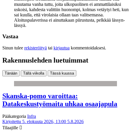
muutama vanha tuttu, joita ulkopuolinen ei ammattilaisiksi
uskoisi, kahdesta valittiin huonompi, kolmas vetäytyi heti, kun
sai kuulla, että virolaisia ollaan taas valitsemassa.
Aloituspalaverissa ei ainuttakaan piirustusta, pelkkää lässyn-
lässyä.
Vastaa
Sinun tulee
rekisteröityä
tai
kirjautua
kommentoidaksesi.
Rakennuslehden luetuimmat
Tänään
Tällä viikolla
Tässä kuussa
Skanska-pomo varoittaa:
Datakeskustyömaita uhkaa osaajapula
Pääkategoria
Infra
Kirjoitettu 5. elokuuta 2026, 13:00
5.8.2026
Tilaajille