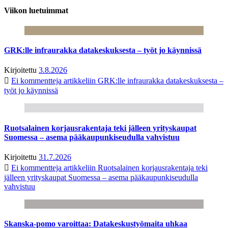
Viikon luetuimmat
GRK:lle infraurakka datakeskuksesta – työt jo käynnissä
Kirjoitettu
3.8.2026
Ei kommentteja
artikkeliin GRK:lle infraurakka datakeskuksesta –
työt jo käynnissä
Ruotsalainen korjausrakentaja teki jälleen yrityskaupat
Suomessa – asema pääkaupunkiseudulla vahvistuu
Kirjoitettu
31.7.2026
Ei kommentteja
artikkeliin Ruotsalainen korjausrakentaja teki
jälleen yrityskaupat Suomessa – asema pääkaupunkiseudulla
vahvistuu
Skanska-pomo varoittaa: Datakeskustyömaita uhkaa