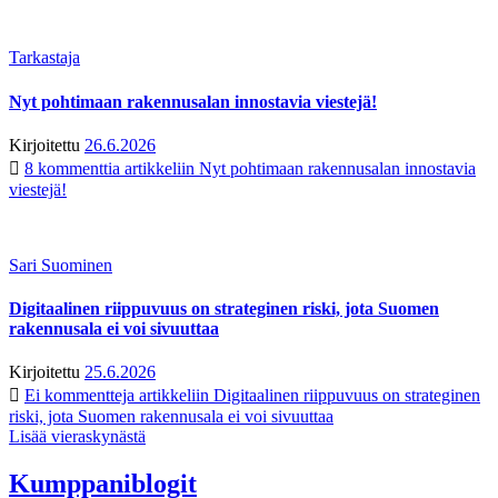
Tarkastaja
Nyt pohtimaan rakennusalan innostavia viestejä!
Kirjoitettu
26.6.2026
8 kommenttia
artikkeliin Nyt pohtimaan rakennusalan innostavia
viestejä!
Sari Suominen
Digitaalinen riippuvuus on strateginen riski, jota Suomen
rakennusala ei voi sivuuttaa
Kirjoitettu
25.6.2026
Ei kommentteja
artikkeliin Digitaalinen riippuvuus on strateginen
riski, jota Suomen rakennusala ei voi sivuuttaa
Lisää vieraskynästä
Kumppaniblogit