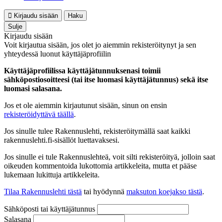
Kirjaudu sisään
Haku
Sulje
Kirjaudu sisään
Voit kirjautua sisään, jos olet jo aiemmin rekisteröitynyt ja sen
yhteydessä luonut käyttäjäprofiilin
Käyttäjäprofiilissa käyttäjätunnuksenasi toimii
sähköpostiosoitteesi (tai itse luomasi käyttäjätunnus) sekä itse
luomasi salasana.
Jos et ole aiemmin kirjautunut sisään, sinun on ensin
rekisteröidyttävä täällä
.
Jos sinulle tulee Rakennuslehti, rekisteröitymällä saat kaikki
rakennuslehti.fi-sisällöt luettavaksesi.
Jos sinulle ei tule Rakennuslehteä, voit silti rekisteröityä, jolloin saat
oikeuden kommentoida lukottomia artikkeleita, mutta et pääse
lukemaan lukittuja artikkeleita.
Tilaa Rakennuslehti tästä
tai hyödynnä
maksuton koejakso tästä
.
Sähköposti tai käyttäjätunnus
Salasana