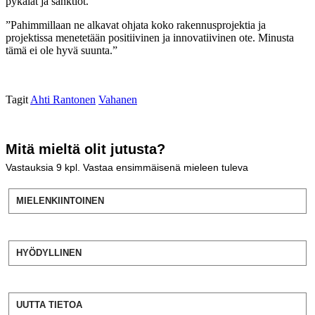
pykälät ja sanktiot.
”Pahimmillaan ne alkavat ohjata koko rakennusprojektia ja
projektissa menetetään positiivinen ja innovatiivinen ote. Minusta
tämä ei ole hyvä suunta.”
Tagit
Ahti Rantonen
Vahanen
Mitä mieltä olit jutusta?
Vastauksia
9
kpl. Vastaa ensimmäisenä mieleen tuleva
MIELENKIINTOINEN
HYÖDYLLINEN
UUTTA TIETOA