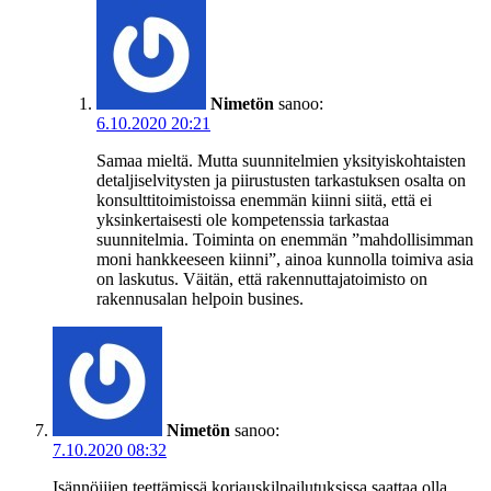
Nimetön
sanoo:
6.10.2020 20:21
Samaa mieltä. Mutta suunnitelmien yksityiskohtaisten
detaljiselvitysten ja piirustusten tarkastuksen osalta on
konsulttitoimistoissa enemmän kiinni siitä, että ei
yksinkertaisesti ole kompetenssia tarkastaa
suunnitelmia. Toiminta on enemmän ”mahdollisimman
moni hankkeeseen kiinni”, ainoa kunnolla toimiva asia
on laskutus. Väitän, että rakennuttajatoimisto on
rakennusalan helpoin busines.
Nimetön
sanoo:
7.10.2020 08:32
Isännöijien teettämissä korjauskilpailutuksissa saattaa olla