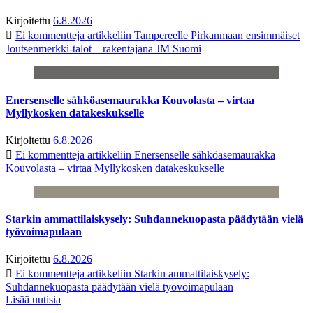
Kirjoitettu
6.8.2026
Ei kommentteja
artikkeliin Tampereelle Pirkanmaan ensimmäiset
Joutsenmerkki-talot – rakentajana JM Suomi
Enersenselle sähköasemaurakka Kouvolasta – virtaa
Myllykosken datakeskukselle
Kirjoitettu
6.8.2026
Ei kommentteja
artikkeliin Enersenselle sähköasemaurakka
Kouvolasta – virtaa Myllykosken datakeskukselle
Starkin ammattilaiskysely: Suhdannekuopasta päädytään vielä
työvoimapulaan
Kirjoitettu
6.8.2026
Ei kommentteja
artikkeliin Starkin ammattilaiskysely:
Suhdannekuopasta päädytään vielä työvoimapulaan
Lisää uutisia