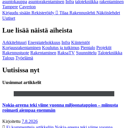
asuntokauppa
asuntorakentaminen
Infra
talotekniikka
rakentaminen
Tampere
Caverion
Kirjaudu sisään
Rekisteröidy
Tilaa Rakennuslehti
Näköislehdet
Uutiset
Lue lisää näistä aiheista
Arkkitehtuuri
Energiatehokkuus
Infra
Kiinteistöt
Korjausrakentaminen
Koulutus ja tutkimus
Pientalo
Projektit
Rakennustuote
Rakentaminen
RaksaTV
Suunnittelu
Talotekniikka
Talous
Työelämä
Uutisissa nyt
Uusimmat artikkelit
Nokia-areena teki viime vuonna miljoonatappion – miinusta
roimasti aiempaa enemmän
Kirjoitettu
7.8.2026
Ei kommentteja
artikkeliin Nokia-areena teki viime vuonna