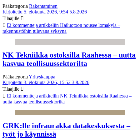
Pääkategoria
Rakentaminen
Kirjoitettu 5. elokuuta 2026, 9:54
5.8.2026
Tilaajille
Ei kommentteja
artikkeliin Hailuotoon nousee lomakylä –
rakennustöihin tulevana syksynä
NK Tekniikka ostoksilla Raahessa – uutta
kasvua teollisuussektorilta
Pääkategoria
Yrityskauppa
Kirjoitettu 3. elokuuta 2026, 15:52
3.8.2026
Tilaajille
Ei kommentteja
artikkeliin NK Tekniikka ostoksilla Raahessa –
uutta kasvua teollisuussektorilta
GRK:lle infraurakka datakeskuksesta –
työt jo käynnissä