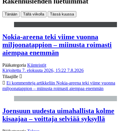
Rakennuslehden luetuimmat
Tänään
Tällä viikolla
Tässä kuussa
Nokia-areena teki viime vuonna
miljoonatappion – miinusta roimasti
aiempaa enemmän
Pääkategoria
Kiinteistöt
Kirjoitettu 7. elokuuta 2026, 15:22
7.8.2026
Tilaajille
Ei kommentteja
artikkeliin Nokia-areena teki viime vuonna
miljoonatappion – miinusta roimasti aiempaa enemmän
Joensuun uudesta uimahallista kolme
kisaajaa – voittaja selviää syksyllä