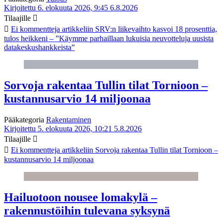
Kirjoitettu 6. elokuuta 2026, 9:45
6.8.2026
Tilaajille
Ei kommentteja
artikkeliin SRV:n liikevaihto kasvoi 18 prosenttia,
tulos heikkeni – ”Käymme parhaillaan lukuisia neuvotteluja uusista
datakeskushankkeista”
Sorvoja rakentaa Tullin tilat Tornioon –
kustannusarvio 14 miljoonaa
Pääkategoria
Rakentaminen
Kirjoitettu 5. elokuuta 2026, 10:21
5.8.2026
Tilaajille
Ei kommentteja
artikkeliin Sorvoja rakentaa Tullin tilat Tornioon –
kustannusarvio 14 miljoonaa
Hailuotoon nousee lomakylä –
rakennustöihin tulevana syksynä