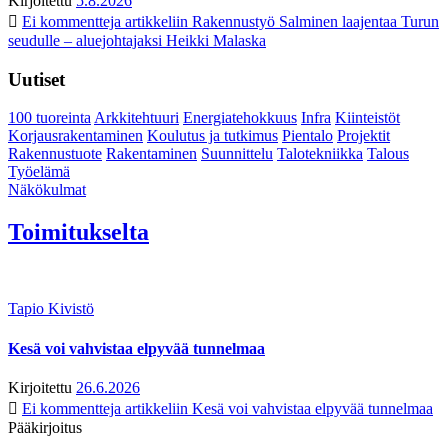
Kirjoitettu
5.8.2026
Ei kommentteja
artikkeliin Rakennustyö Salminen laajentaa Turun
seudulle – aluejohtajaksi Heikki Malaska
Uutiset
100 tuoreinta
Arkkitehtuuri
Energiatehokkuus
Infra
Kiinteistöt
Korjausrakentaminen
Koulutus ja tutkimus
Pientalo
Projektit
Rakennustuote
Rakentaminen
Suunnittelu
Talotekniikka
Talous
Työelämä
Näkökulmat
Toimitukselta
Tapio Kivistö
Kesä voi vahvistaa elpyvää tunnelmaa
Kirjoitettu
26.6.2026
Ei kommentteja
artikkeliin Kesä voi vahvistaa elpyvää tunnelmaa
Pääkirjoitus