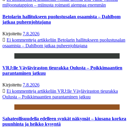
miljoonatappion – miinusta roimasti aiempaa enemmän
Betolarin hallitukseen puolustusalan osaamista – Dahlbom
jatkaa puheenjohtajana
Kirjoitettu
7.8.2026
Ei kommentteja
artikkeliin Betolarin hallitukseen puolustusalan
osaamista – Dahlbom jatkaa puheenjohtajana
VRJ:lle Väyläviraston tieurakka Oulusta – Poikkimaantien
parantaminen jatkuu
Kirjoitettu
7.8.2026
Ei kommentteja
artikkeliin VRJ:lle Väyläviraston tieurakka
Oulusta – Poikkimaantien parantaminen jatkuu
Sahateollisuudella edelleen synkät näkymät – kiusana korkea
puunhinta ja heikko kysyntä