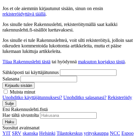
Jos et ole aiemmin kirjautunut sisään, sinun on ensin
rekisteröidyttävä täällä
.
Jos sinulle tulee Rakennuslehti, rekisteröitymällä saat kaikki
rakennuslehti.fi-sisällöt luettavaksesi.
Jos sinulle ei tule Rakennuslehteä, voit silti rekisteröityä, jolloin saat
oikeuden kommentoida lukottomia artikkeleita, mutta et pääse
lukemaan lukittuja artikkeleita.
Tilaa Rakennuslehti tästä
tai hyödynnä
maksuton koejakso tästä
.
Sähköposti tai käyttäjätunnus
Salasana
Kirjaudu sisään
Muista minut
Unohditko käyttäjätunnuksesi?
Unohditko salasanasi?
Rekisteröidy
Sulje
Etsi Rakennuslehti.fistä
Hae tältä sivustolta
Haku
Suositut avainsanat
YIT
SRV
skanska
Helsinki
Tilastokeskus
yrityskauppa
NCC
Espoo