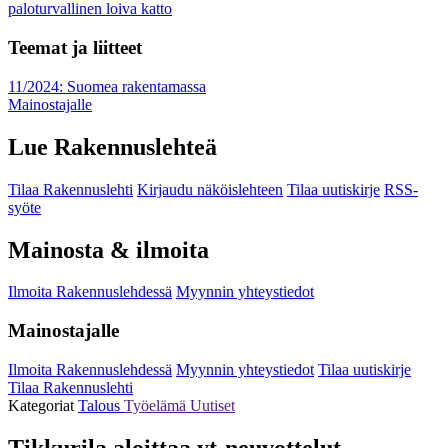
paloturvallinen loiva katto
Teemat ja liitteet
11/2024: Suomea rakentamassa
Mainostajalle
Lue Rakennuslehteä
Tilaa Rakennuslehti
Kirjaudu näköislehteen
Tilaa uutiskirje
RSS-
syöte
Mainosta & ilmoita
Ilmoita Rakennuslehdessä
Myynnin yhteystiedot
Mainostajalle
Ilmoita Rakennuslehdessä
Myynnin yhteystiedot
Tilaa uutiskirje
Tilaa Rakennuslehti
Kategoriat
Talous
Työelämä
Uutiset
Tikkurila aloittaa yt-neuvottelut