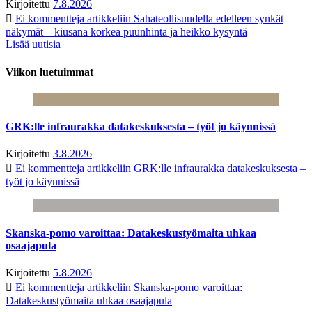
Kirjoitettu
7.8.2026
Ei kommentteja
artikkeliin Sahateollisuudella edelleen synkät
näkymät – kiusana korkea puunhinta ja heikko kysyntä
Lisää uutisia
Viikon luetuimmat
GRK:lle infraurakka datakeskuksesta – työt jo käynnissä
Kirjoitettu
3.8.2026
Ei kommentteja
artikkeliin GRK:lle infraurakka datakeskuksesta –
työt jo käynnissä
Skanska-pomo varoittaa: Datakeskustyömaita uhkaa
osaajapula
Kirjoitettu
5.8.2026
Ei kommentteja
artikkeliin Skanska-pomo varoittaa:
Datakeskustyömaita uhkaa osaajapula