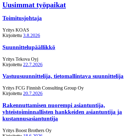
Uusimmat työpaikat
Toimitusjohtaja
Yritys
KOAS
Kirjoitettu
3.8.2026
Suunnittelupäällikkö
Yritys
Tekova Oyj
Kirjoitettu
22.7.2026
Vastuusuunnittelija, tietomallintava suunnittelija
Yritys
FCG Finnish Consulting Group Oy
Kirjoitettu
20.7.2026
Rakennuttamisen nuorempi asiantuntija,
yhteistoiminnallisten hankkeiden asiantuntija ja
kustannusasiantuntija
Yritys
Boost Brothers Oy
Kirjoitettu
18.6.2026