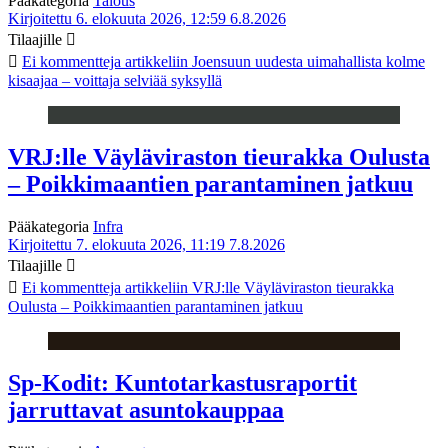
Pääkategoria
Talous
Kirjoitettu 6. elokuuta 2026, 12:59
6.8.2026
Tilaajille
Ei kommentteja
artikkeliin Joensuun uudesta uimahallista kolme
kisaajaa – voittaja selviää syksyllä
VRJ:lle Väyläviraston tieurakka Oulusta
– Poikkimaantien parantaminen jatkuu
Pääkategoria
Infra
Kirjoitettu 7. elokuuta 2026, 11:19
7.8.2026
Tilaajille
Ei kommentteja
artikkeliin VRJ:lle Väyläviraston tieurakka
Oulusta – Poikkimaantien parantaminen jatkuu
Sp-Kodit: Kuntotarkastusraportit
jarruttavat asuntokauppaa