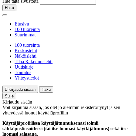
Hae tältä sivustolta
Haku
Etusivu
100 tuoreinta
Suurimmat
100 tuoreinta
Keskustelut
Näköislehti
Tilaa Rakennuslehti
Uutiskirje
Toimitus
Yhteystiedot
Kirjaudu sisään
Haku
Sulje
Kirjaudu sisään
Voit kirjautua sisään, jos olet jo aiemmin rekisteröitynyt ja sen
yhteydessä luonut käyttäjäprofiilin
Käyttäjäprofiilissa käyttäjätunnuksenasi toimii
sähköpostiosoitteesi (tai itse luomasi käyttäjätunnus) sekä itse
luomasi salasana.