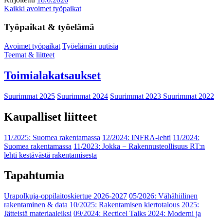
Kaikki avoimet työpaikat
Työpaikat & työelämä
Avoimet työpaikat
Työelämän uutisia
Teemat & liitteet
Toimialakatsaukset
Suurimmat 2025
Suurimmat 2024
Suurimmat 2023
Suurimmat 2022
Kaupalliset liitteet
11/2025: Suomea rakentamassa
12/2024: INFRA-lehti
11/2024:
Suomea rakentamassa
11/2023: Jokka − Rakennusteollisuus RT:n
lehti kestävästä rakentamisesta
Tapahtumia
Urapolkuja-oppilaitoskiertue 2026-2027
05/2026: Vähähiilinen
rakentaminen & data
10/2025: Rakentamisen kiertotalous 2025:
Jätteistä materiaaleiksi
09/2024: Recticel Talks 2024: Moderni ja