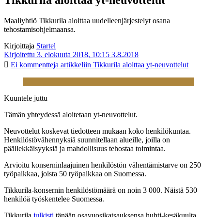
Maaliyhtiö Tikkurila aloittaa uudelleenjärjestelyt osana
tehostamisohjelmaansa.
Kirjoittaja
Startel
Kirjoitettu 3. elokuuta 2018, 10:15
3.8.2018
Ei kommentteja
artikkeliin Tikkurila aloittaa yt-neuvottelut
Kuuntele juttu
Tämän yhteydessä aloitetaan yt-neuvottelut.
Neuvottelut koskevat tiedotteen mukaan koko henkilökuntaa.
Henkilöstövähennyksiä suunnitellaan alueille, joilla on
päällekkäisyyksiä ja mahdollisuus tehostaa toimintaa.
Arvioitu konserninlaajuinen henkilöstön vähentämistarve on 250
työpaikkaa, joista 50 työpaikkaa on Suomessa.
Tikkurila-konsernin henkilöstömäärä on noin 3 000. Näistä 530
henkilöä työskentelee Suomessa.
Tikkurila
julkisti
tänään osavuosikatsauksensa huhti-kesäkuulta.