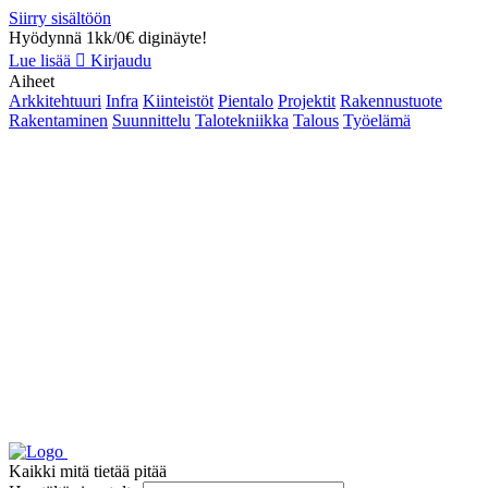
Siirry sisältöön
Hyödynnä 1kk/0€ diginäyte!
Lue lisää
Kirjaudu
Aiheet
Arkkitehtuuri
Infra
Kiinteistöt
Pientalo
Projektit
Rakennustuote
Rakentaminen
Suunnittelu
Talotekniikka
Talous
Työelämä
Kaikki mitä tietää pitää