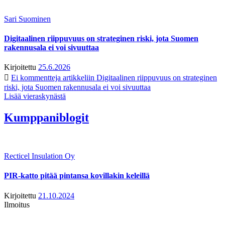
Sari Suominen
Digitaalinen riippuvuus on strateginen riski, jota Suomen
rakennusala ei voi sivuuttaa
Kirjoitettu
25.6.2026
Ei kommentteja
artikkeliin Digitaalinen riippuvuus on strateginen
riski, jota Suomen rakennusala ei voi sivuuttaa
Lisää vieraskynästä
Kumppaniblogit
Recticel Insulation Oy
PIR-katto pitää pintansa kovillakin keleillä
Kirjoitettu
21.10.2024
Ilmoitus