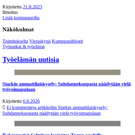
Kirjoitettu
21.8.2023
Ilmoitus
Lisää kumppaneilta
Näkökulmat
Toimitukselta
Vieraskynä
Kumppaniblogit
Työpaikat & työelämä
Työelämän uutisia
Starkin ammattilaiskysely: Suhdannekuopasta päädytään vielä
työvoimapulaan
Kirjoitettu
6.8.2026
Ei kommentteja
artikkeliin Starkin ammattilaiskysely:
Suhdannekuopasta päädytään vielä työvoimapulaan