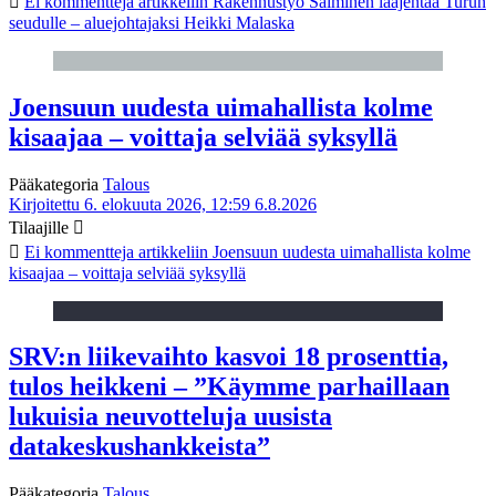
Ei kommentteja
artikkeliin Rakennustyö Salminen laajentaa Turun
seudulle – aluejohtajaksi Heikki Malaska
Joensuun uudesta uimahallista kolme
kisaajaa – voittaja selviää syksyllä
Pääkategoria
Talous
Kirjoitettu 6. elokuuta 2026, 12:59
6.8.2026
Tilaajille
Ei kommentteja
artikkeliin Joensuun uudesta uimahallista kolme
kisaajaa – voittaja selviää syksyllä
SRV:n liikevaihto kasvoi 18 prosenttia,
tulos heikkeni – ”Käymme parhaillaan
lukuisia neuvotteluja uusista
datakeskushankkeista”
Pääkategoria
Talous