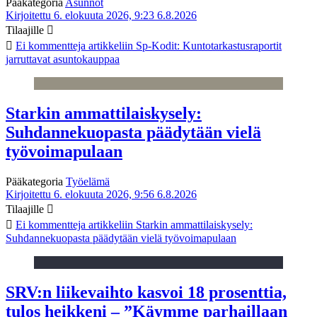
Pääkategoria
Asunnot
Kirjoitettu 6. elokuuta 2026, 9:23
6.8.2026
Tilaajille
Ei kommentteja
artikkeliin Sp-Kodit: Kuntotarkastusraportit
jarruttavat asuntokauppaa
Starkin ammattilaiskysely:
Suhdannekuopasta päädytään vielä
työvoimapulaan
Pääkategoria
Työelämä
Kirjoitettu 6. elokuuta 2026, 9:56
6.8.2026
Tilaajille
Ei kommentteja
artikkeliin Starkin ammattilaiskysely:
Suhdannekuopasta päädytään vielä työvoimapulaan
SRV:n liikevaihto kasvoi 18 prosenttia,
tulos heikkeni – ”Käymme parhaillaan