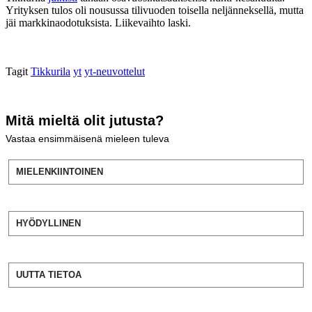
Yrityksen tulos oli nousussa tilivuoden toisella neljänneksellä, mutta
jäi markkinaodotuksista. Liikevaihto laski.
Tagit
Tikkurila
yt
yt-neuvottelut
Mitä mieltä olit jutusta?
Vastaa ensimmäisenä mieleen tuleva
MIELENKIINTOINEN
HYÖDYLLINEN
UUTTA TIETOA