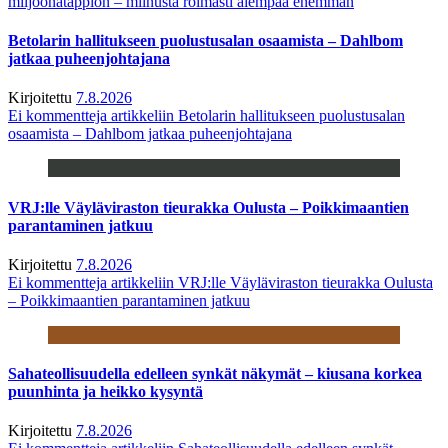
miljoonatappion – miinusta roimasti aiempaa enemmän
Betolarin hallitukseen puolustusalan osaamista – Dahlbom
jatkaa puheenjohtajana
Kirjoitettu
7.8.2026
Ei kommentteja
artikkeliin Betolarin hallitukseen puolustusalan
osaamista – Dahlbom jatkaa puheenjohtajana
VRJ:lle Väyläviraston tieurakka Oulusta – Poikkimaantien
parantaminen jatkuu
Kirjoitettu
7.8.2026
Ei kommentteja
artikkeliin VRJ:lle Väyläviraston tieurakka Oulusta
– Poikkimaantien parantaminen jatkuu
Sahateollisuudella edelleen synkät näkymät – kiusana korkea
puunhinta ja heikko kysyntä
Kirjoitettu
7.8.2026