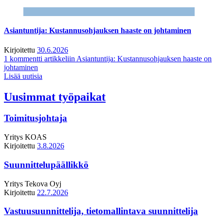
Asiantuntija: Kustannusohjauksen haaste on johtaminen
Kirjoitettu
30.6.2026
1 kommentti
artikkeliin Asiantuntija: Kustannusohjauksen haaste on
johtaminen
Lisää uutisia
Uusimmat työpaikat
Toimitusjohtaja
Yritys
KOAS
Kirjoitettu
3.8.2026
Suunnittelupäällikkö
Yritys
Tekova Oyj
Kirjoitettu
22.7.2026
Vastuusuunnittelija, tietomallintava suunnittelija