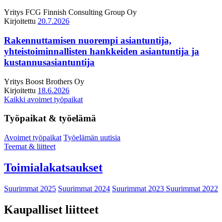
Yritys
FCG Finnish Consulting Group Oy
Kirjoitettu
20.7.2026
Rakennuttamisen nuorempi asiantuntija,
yhteistoiminnallisten hankkeiden asiantuntija ja
kustannusasiantuntija
Yritys
Boost Brothers Oy
Kirjoitettu
18.6.2026
Kaikki avoimet työpaikat
Työpaikat & työelämä
Avoimet työpaikat
Työelämän uutisia
Teemat & liitteet
Toimialakatsaukset
Suurimmat 2025
Suurimmat 2024
Suurimmat 2023
Suurimmat 2022
Kaupalliset liitteet