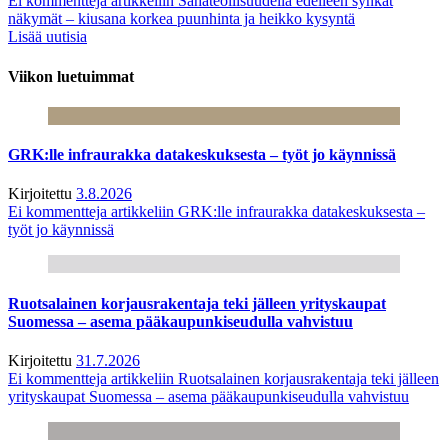
Ei kommentteja
artikkeliin Sahateollisuudella edelleen synkät
näkymät – kiusana korkea puunhinta ja heikko kysyntä
Lisää uutisia
Viikon luetuimmat
GRK:lle infraurakka datakeskuksesta – työt jo käynnissä
Kirjoitettu
3.8.2026
Ei kommentteja
artikkeliin GRK:lle infraurakka datakeskuksesta –
työt jo käynnissä
Ruotsalainen korjausrakentaja teki jälleen yrityskaupat
Suomessa – asema pääkaupunkiseudulla vahvistuu
Kirjoitettu
31.7.2026
Ei kommentteja
artikkeliin Ruotsalainen korjausrakentaja teki jälleen
yrityskaupat Suomessa – asema pääkaupunkiseudulla vahvistuu