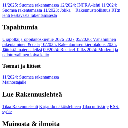
11/2025: Suomea rakentamassa
12/2024: INFRA-lehti
11/2024:
Suomea rakentamassa
11/2023: Jokka − Rakennusteollisuus RT:n
lehti kestävästä rakentamisesta
Tapahtumia
Urapolkuja-oppilaitoskiertue 2026-2027
05/2026: Vähähiilinen
rakentaminen & data
10/2025: Rakentamisen kiertotalous 2025:
Jätteistä materiaaleiksi
09/2024: Recticel Talks 2024: Moderni ja
paloturvallinen loiva katto
Teemat ja liitteet
11/2024: Suomea rakentamassa
Mainostajalle
Lue Rakennuslehteä
Tilaa Rakennuslehti
Kirjaudu näköislehteen
Tilaa uutiskirje
RSS-
syöte
Mainosta & ilmoita