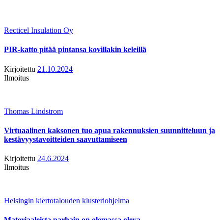
Recticel Insulation Oy
PIR-katto pitää pintansa kovillakin keleillä
Kirjoitettu
21.10.2024
Ilmoitus
Thomas Lindstrom
Virtuaalinen kaksonen tuo apua rakennuksien suunnitteluun ja
kestävyystavoitteiden saavuttamiseen
Kirjoitettu
24.6.2024
Ilmoitus
Helsingin kiertotalouden klusteriohjelma
Materiaaleista parhain on olemassa oleva