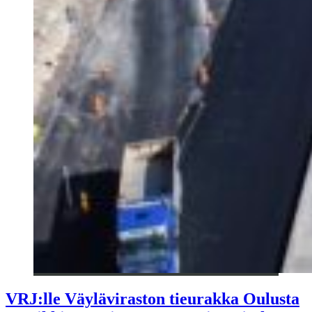
VRJ:lle Väyläviraston tieurakka Oulusta