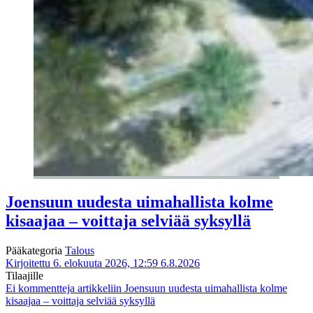
Joensuun uudesta uimahallista kolme
kisaajaa – voittaja selviää syksyllä
Pääkategoria
Talous
Kirjoitettu 6. elokuuta 2026, 12:59
6.8.2026
Tilaajille
Ei kommentteja
artikkeliin Joensuun uudesta uimahallista kolme
kisaajaa – voittaja selviää syksyllä