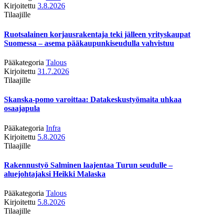
Kirjoitettu
3.8.2026
Tilaajille
Ruotsalainen korjausrakentaja teki jälleen yrityskaupat
Suomessa – asema pääkaupunkiseudulla vahvistuu
Pääkategoria
Talous
Kirjoitettu
31.7.2026
Tilaajille
Skanska-pomo varoittaa: Datakeskustyömaita uhkaa
osaajapula
Pääkategoria
Infra
Kirjoitettu
5.8.2026
Tilaajille
Rakennustyö Salminen laajentaa Turun seudulle –
aluejohtajaksi Heikki Malaska
Pääkategoria
Talous
Kirjoitettu
5.8.2026
Tilaajille