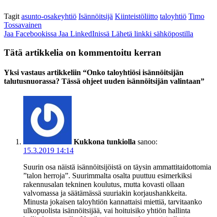
Tagit
asunto-osakeyhtiö
Isännöitsijä
Kiinteistöliitto
taloyhtiö
Timo
Tossavainen
Jaa Facebookissa
Jaa LinkedInissä
Lähetä linkki sähköpostilla
Tätä artikkelia on kommentoitu kerran
Yksi vastaus artikkeliin “Onko taloyhtiösi isännöitsijän
talutusnuorassa? Tässä ohjeet uuden isännöitsijän valintaan”
Kukkona tunkiolla
sanoo:
15.3.2019 14:14
Suurin osa näistä isännöitsijöistä on täysin ammattitaidottomia
”talon herroja”. Suurimmalta osalta puuttuu esimerkiksi
rakennusalan tekninen koulutus, mutta kovasti ollaan
valvomassa ja säätämässä suuriakin korjaushankkeita.
Minusta jokaisen taloyhtiön kannattaisi miettiä, tarvitaanko
ulkopuolista isännöitsijää, vai hoituisiko yhtiön hallinta