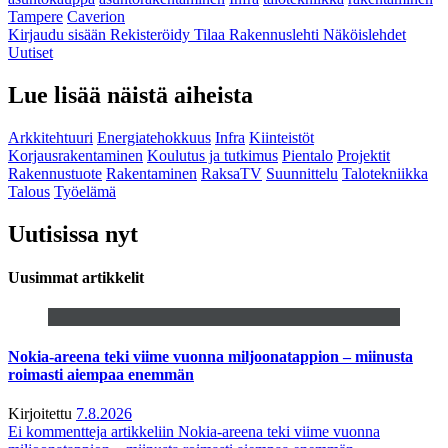
Tampere
Caverion
Kirjaudu sisään
Rekisteröidy
Tilaa Rakennuslehti
Näköislehdet
Uutiset
Lue lisää näistä aiheista
Arkkitehtuuri
Energiatehokkuus
Infra
Kiinteistöt
Korjausrakentaminen
Koulutus ja tutkimus
Pientalo
Projektit
Rakennustuote
Rakentaminen
RaksaTV
Suunnittelu
Talotekniikka
Talous
Työelämä
Uutisissa nyt
Uusimmat artikkelit
Nokia-areena teki viime vuonna miljoonatappion – miinusta
roimasti aiempaa enemmän
Kirjoitettu
7.8.2026
Ei kommentteja
artikkeliin Nokia-areena teki viime vuonna