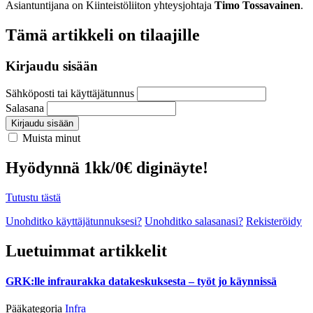
Asiantuntijana on Kiinteistöliiton yhteysjohtaja
Timo Tossavainen
.
Tämä artikkeli on tilaajille
Kirjaudu sisään
Sähköposti tai käyttäjätunnus
Salasana
Kirjaudu sisään
Muista minut
Hyödynnä 1kk/0€ diginäyte!
Tutustu tästä
Unohditko käyttäjätunnuksesi?
Unohditko salasanasi?
Rekisteröidy
Luetuimmat artikkelit
GRK:lle infraurakka datakeskuksesta – työt jo käynnissä
Pääkategoria
Infra