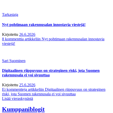
Tarkastaja
Nyt pohtimaan rakennusalan innostavia viestejä!
Kirjoitettu
26.6.2026
8 kommenttia
artikkeliin Nyt pohtimaan rakennusalan innostavia
viestejä!
Sari Suominen
Digitaalinen riippuvuus on strateginen riski, jota Suomen
rakennusala ei voi sivuuttaa
Kirjoitettu
25.6.2026
Ei kommentteja
artikkeliin Digitaalinen riippuvuus on strateginen
riski, jota Suomen rakennusala ei voi sivuuttaa
Lisää vieraskynästä
Kumppaniblogit