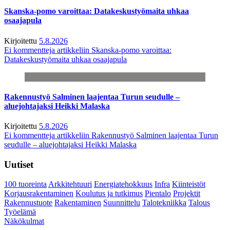
Skanska-pomo varoittaa: Datakeskustyömaita uhkaa
osaajapula
Kirjoitettu
5.8.2026
Ei kommentteja
artikkeliin Skanska-pomo varoittaa:
Datakeskustyömaita uhkaa osaajapula
Rakennustyö Salminen laajentaa Turun seudulle –
aluejohtajaksi Heikki Malaska
Kirjoitettu
5.8.2026
Ei kommentteja
artikkeliin Rakennustyö Salminen laajentaa Turun
seudulle – aluejohtajaksi Heikki Malaska
Uutiset
100 tuoreinta
Arkkitehtuuri
Energiatehokkuus
Infra
Kiinteistöt
Korjausrakentaminen
Koulutus ja tutkimus
Pientalo
Projektit
Rakennustuote
Rakentaminen
Suunnittelu
Talotekniikka
Talous
Työelämä
Näkökulmat