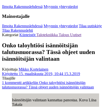
Ilmoita Rakennuslehdessä
Myynnin yhteystiedot
Mainostajalle
Ilmoita Rakennuslehdessä
Myynnin yhteystiedot
Tilaa uutiskirje
Tilaa Rakennuslehti
Kategoriat
Kiinteistöt
Talotekniikka
Talous
Uutiset
Onko taloyhtiösi isännöitsijän
talutusnuorassa? Tässä ohjeet uuden
isännöitsijän valintaan
Kirjoittaja
Mikko Kortelainen
Kirjoitettu 15. maaliskuuta 2019, 10:44
15.3.2019
Tilaajille
1 kommentti
artikkeliin Onko taloyhtiösi isännöitsijän
talutusnuorassa? Tässä ohjeet uuden isännöitsijän valintaan
Isännöitsijän valintaan kannattaa panostaa. Kuva Liisa
Takala