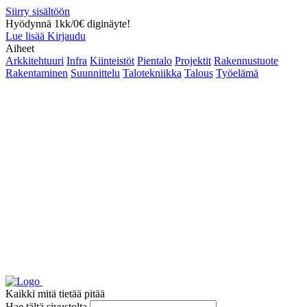
Siirry sisältöön
Hyödynnä 1kk/0€ diginäyte!
Lue lisää
Kirjaudu
Aiheet
Arkkitehtuuri
Infra
Kiinteistöt
Pientalo
Projektit
Rakennustuote
Rakentaminen
Suunnittelu
Talotekniikka
Talous
Työelämä
Kaikki mitä tietää pitää
Hae tältä sivustolta