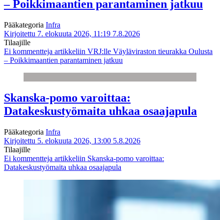
– Poikkimaantien parantaminen jatkuu
Pääkategoria
Infra
Kirjoitettu 7. elokuuta 2026, 11:19
7.8.2026
Tilaajille
Ei kommentteja
artikkeliin VRJ:lle Väyläviraston tieurakka Oulusta
– Poikkimaantien parantaminen jatkuu
Skanska-pomo varoittaa:
Datakeskustyömaita uhkaa osaajapula
Pääkategoria
Infra
Kirjoitettu 5. elokuuta 2026, 13:00
5.8.2026
Tilaajille
Ei kommentteja
artikkeliin Skanska-pomo varoittaa:
Datakeskustyömaita uhkaa osaajapula