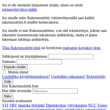
Jos et ole aiemmin kirjautunut sisään, sinun on ensin
rekisteröidyttävä täällä
.
Jos sinulle tulee Rakennuslehti, rekisteröitymällä saat kaikki
rakennuslehti.fi-sisällöt luettavaksesi.
Jos sinulle ei tule Rakennuslehteä, voit silti rekisteröityä, jolloin saat
oikeuden kommentoida lukottomia artikkeleita, mutta et pääse
lukemaan lukittuja artikkeleita.
Tilaa Rakennuslehti tästä
tai hyödynnä
maksuton koejakso tästä
.
Sähköposti tai käyttäjätunnus
Salasana
Kirjaudu sisään
Muista minut
Unohditko käyttäjätunnuksesi?
Unohditko salasanasi?
Rekisteröidy
Sulje
Etsi Rakennuslehti.fistä
Hae tältä sivustolta
Haku
Suositut avainsanat
YIT
SRV
skanska
Helsinki
Tilastokeskus
yrityskauppa
NCC
Espoo
asuntokauppa
asuntorakentaminen
Infra
talotekniikka
rakentaminen