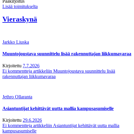
Pääkirjoitus
Lisää toimitukselta
Vieraskynä
Jarkko Liuska
Muuntojoustava suunnittelu lisää rakennuttajan liikkumavaraa
Kirjoitettu
7.7.2026
Ei kommentteja
artikkeliin Muuntojoustava suunnittelu lisää
rakennuttajan liikkumavaraa
Jethro Ollaranta
Asiantuntijat kehittävät uutta mallia kampusasumiselle
Kirjoitettu
29.6.2026
Ei kommentteja
artikkeliin Asiantuntijat kehittävät uutta mallia
kampusasumiselle