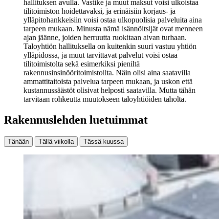
hallituksen avulla. Vastike ja muut maksut voisi ulkoistaa
tilitoimiston hoidettavaksi, ja erinäisiin korjaus- ja
ylläpitohankkeisiin voisi ostaa ulkopuolisia palveluita aina
tarpeen mukaan. Minusta nämä isännöitsijät ovat menneen
ajan jäänne, joiden herruutta ruokitaan aivan turhaan.
Taloyhtiön hallituksella on kuitenkin suuri vastuu yhtiön
ylläpidossa, ja muut tarvittavat palvelut voisi ostaa
tilitoimistolta sekä esimerkiksi pieniltä
rakennusinsinööritoimistoilta. Näin olisi aina saatavilla
ammattitaitoista palvelua tarpeen mukaan, ja uskon että
kustannussäästöt olisivat helposti saatavilla. Mutta tähän
tarvitaan rohkeutta muutokseen taloyhtiöiden taholta.
Rakennuslehden luetuimmat
Tänään
Tällä viikolla
Tässä kuussa