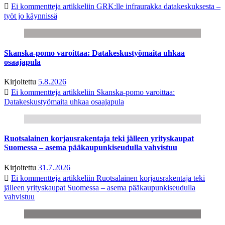
Ei kommentteja
artikkeliin GRK:lle infraurakka datakeskuksesta –
työt jo käynnissä
Skanska-pomo varoittaa: Datakeskustyömaita uhkaa
osaajapula
Kirjoitettu
5.8.2026
Ei kommentteja
artikkeliin Skanska-pomo varoittaa:
Datakeskustyömaita uhkaa osaajapula
Ruotsalainen korjausrakentaja teki jälleen yrityskaupat
Suomessa – asema pääkaupunkiseudulla vahvistuu
Kirjoitettu
31.7.2026
Ei kommentteja
artikkeliin Ruotsalainen korjausrakentaja teki
jälleen yrityskaupat Suomessa – asema pääkaupunkiseudulla
vahvistuu