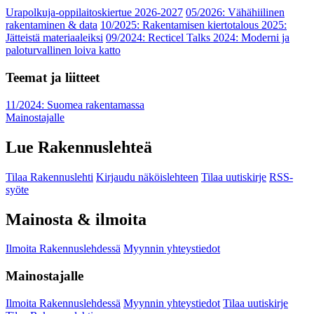
Urapolkuja-oppilaitoskiertue 2026-2027
05/2026: Vähähiilinen
rakentaminen & data
10/2025: Rakentamisen kiertotalous 2025:
Jätteistä materiaaleiksi
09/2024: Recticel Talks 2024: Moderni ja
paloturvallinen loiva katto
Teemat ja liitteet
11/2024: Suomea rakentamassa
Mainostajalle
Lue Rakennuslehteä
Tilaa Rakennuslehti
Kirjaudu näköislehteen
Tilaa uutiskirje
RSS-
syöte
Mainosta & ilmoita
Ilmoita Rakennuslehdessä
Myynnin yhteystiedot
Mainostajalle
Ilmoita Rakennuslehdessä
Myynnin yhteystiedot
Tilaa uutiskirje