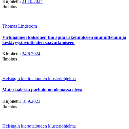
Kirjoitettu
21.10.2024
Ilmoitus
Thomas Lindstrom
Virtuaalinen kaksonen tuo apua rakennuksien suunnitteluun ja
kestävyystavoitteiden saavuttamiseen
Kirjoitettu
24.6.2024
Ilmoitus
Helsingin kiertotalouden klusteriohjelma
Materiaaleista parhain on olemassa oleva
Kirjoitettu
18.9.2023
Ilmoitus
Helsingin kiertotalouden klusteriohjelma