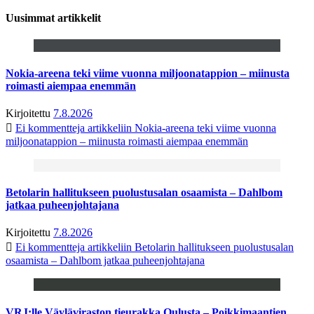
Uusimmat artikkelit
Nokia-areena teki viime vuonna miljoonatappion – miinusta
roimasti aiempaa enemmän
Kirjoitettu
7.8.2026
Ei kommentteja
artikkeliin Nokia-areena teki viime vuonna
miljoonatappion – miinusta roimasti aiempaa enemmän
Betolarin hallitukseen puolustusalan osaamista – Dahlbom
jatkaa puheenjohtajana
Kirjoitettu
7.8.2026
Ei kommentteja
artikkeliin Betolarin hallitukseen puolustusalan
osaamista – Dahlbom jatkaa puheenjohtajana
VRJ:lle Väyläviraston tieurakka Oulusta – Poikkimaantien