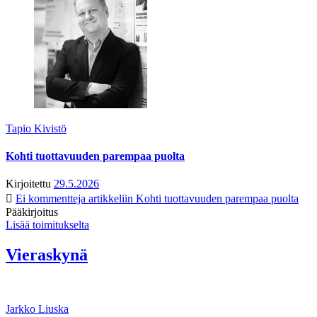
Tapio Kivistö
Kohti tuottavuuden parempaa puolta
Kirjoitettu
29.5.2026
Ei kommentteja
artikkeliin Kohti tuottavuuden parempaa puolta
Pääkirjoitus
Lisää toimitukselta
Vieraskynä
Jarkko Liuska