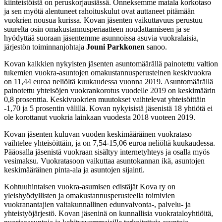
kiinteistöistä on peruskorjausiässä. Onneksemme matala korkotaso
ja sen myötä alentuneet rahoituskulut ovat auttaneet pitämään
vuokrien nousua kurissa. Kovan jäsenten vaikuttavuus perustuu
suurelta osin omakustannusperiaatteen noudattamiseen ja se
hyödyttää suoraan jäsentemme asunnoissa asuvia vuokralaisia,
järjestön toiminnanjohtaja
Jouni Parkkonen
sanoo.
Kovan kaikkien nykyisten jäsenten asuntomäärällä painotettu valtion
tukemien vuokra-asuntojen omakustannusperusteinen keskivuokra
on 11,44 euroa neliöltä kuukaudessa vuonna 2019. Asuntomäärällä
painotettu yhteisöjen vuokrankorotus vuodelle 2019 on keskimäärin
0,8 prosenttia. Keskivuokrien muutokset vaihtelevat yhteisöittäin
-1,70 ja 5 prosentin välillä. Kovan nykyisistä jäsenistä 18 yhtiötä ei
ole korottanut vuokria lainkaan vuodesta 2018 vuoteen 2019.
Kovan jäsenten kuluvan vuoden keskimääräinen vuokrataso
vaihtelee yhteisöittäin, ja on 7,54-15,06 euroa neliöltä kuukaudessa.
Pääosalla jäsenistä vuokraan sisältyy internetyhteys ja osalla myös
vesimaksu. Vuokratasoon vaikuttaa asuntokannan ikä, asuntojen
keskimääräinen pinta-ala ja asuntojen sijainti.
Kohtuuhintaisen vuokra-asumisen edistäjät Kova ry on
yleishyödyllisten ja omakustannusperusteella toimivien
vuokranantajien valtakunnallinen edunvalvonta-, palvelu- ja
yhteistyöjärjestö. Kovan jäseninä on kunnallisia vuokrataloyhtiöitä,