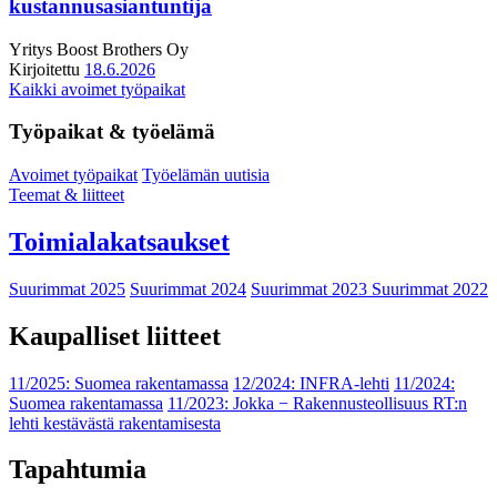
kustannusasiantuntija
Yritys
Boost Brothers Oy
Kirjoitettu
18.6.2026
Kaikki avoimet työpaikat
Työpaikat & työelämä
Avoimet työpaikat
Työelämän uutisia
Teemat & liitteet
Toimialakatsaukset
Suurimmat 2025
Suurimmat 2024
Suurimmat 2023
Suurimmat 2022
Kaupalliset liitteet
11/2025: Suomea rakentamassa
12/2024: INFRA-lehti
11/2024:
Suomea rakentamassa
11/2023: Jokka − Rakennusteollisuus RT:n
lehti kestävästä rakentamisesta
Tapahtumia