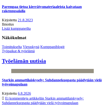
Parempaa tietoa kierrätysmateriaaleista kaivataan
rakennusalalla
Kirjoitettu
21.8.2023
Ilmoitus
Lisää kumppaneilta
Näkökulmat
Toimitukselta
Vieraskynä
Kumppaniblogit
Työpaikat & työelämä
Työelämän uutisia
Starkin ammattilaiskysely: Suhdannekuopasta päädytään vielä
työvoimapulaan
Kirjoitettu
6.8.2026
Ei kommentteja
artikkeliin Starkin ammattilaiskysely:
Suhdannekuopasta päädytään vielä työvoimapulaan