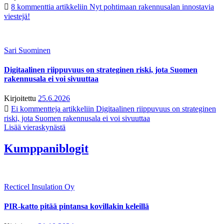
8 kommenttia
artikkeliin Nyt pohtimaan rakennusalan innostavia
viestejä!
Sari Suominen
Digitaalinen riippuvuus on strateginen riski, jota Suomen
rakennusala ei voi sivuuttaa
Kirjoitettu
25.6.2026
Ei kommentteja
artikkeliin Digitaalinen riippuvuus on strateginen
riski, jota Suomen rakennusala ei voi sivuuttaa
Lisää vieraskynästä
Kumppaniblogit
Recticel Insulation Oy
PIR-katto pitää pintansa kovillakin keleillä