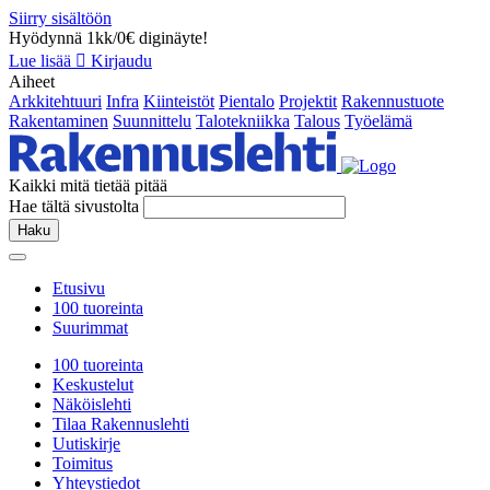
Siirry sisältöön
Hyödynnä 1kk/0€ diginäyte!
Lue lisää
Kirjaudu
Aiheet
Arkkitehtuuri
Infra
Kiinteistöt
Pientalo
Projektit
Rakennustuote
Rakentaminen
Suunnittelu
Talotekniikka
Talous
Työelämä
Kaikki mitä tietää pitää
Hae tältä sivustolta
Haku
Etusivu
100 tuoreinta
Suurimmat
100 tuoreinta
Keskustelut
Näköislehti
Tilaa Rakennuslehti
Uutiskirje
Toimitus
Yhteystiedot