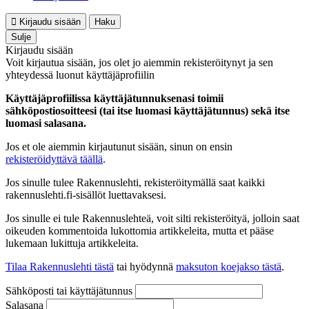
Kirjaudu sisään
Haku
Sulje
Kirjaudu sisään
Voit kirjautua sisään, jos olet jo aiemmin rekisteröitynyt ja sen
yhteydessä luonut käyttäjäprofiilin
Käyttäjäprofiilissa käyttäjätunnuksenasi toimii
sähköpostiosoitteesi (tai itse luomasi käyttäjätunnus) sekä itse
luomasi salasana.
Jos et ole aiemmin kirjautunut sisään, sinun on ensin
rekisteröidyttävä täällä
.
Jos sinulle tulee Rakennuslehti, rekisteröitymällä saat kaikki
rakennuslehti.fi-sisällöt luettavaksesi.
Jos sinulle ei tule Rakennuslehteä, voit silti rekisteröityä, jolloin saat
oikeuden kommentoida lukottomia artikkeleita, mutta et pääse
lukemaan lukittuja artikkeleita.
Tilaa Rakennuslehti tästä
tai hyödynnä
maksuton koejakso tästä
.
Sähköposti tai käyttäjätunnus
Salasana