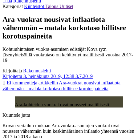
Tilaa Rakennuslehti
Kategoriat
Kiinteistöt
Talous
Uutiset
Ara-vuokrat nousivat inflaatiota
vähemmän – matala korkotaso hillitsee
korotuspaineita
Kohtuuhintaisen vuokra-asumisen edistäjät Kova ry:n
jäsenyhteisöillä vuokrataso on kehittynyt maltillisesti vuosina 2017-
19.
Kirjoittaja
Rakennuslehti
Kirjoitettu 3. heinäkuuta 2019, 12:38
3.7.2019
Ei kommentteja
artikkeliin Ara-vuokrat nousivat inflaatiota
vähemmän – matala korkotaso hillitsee korotuspaineita
Ara-kohteiden vuokrat ovat nousseet maltillisesti.
Kuuntele juttu
Kovan vertailun mukaan Ara-vuokra-asuntojen vuokrat ovat
nousseet vähemmän kuin keskimääräinen inflaatio yhteensä vuosien
2017 ja 2018 aikana.