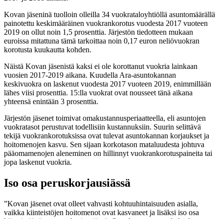
Kovan jäseninä tuolloin olleilla 34 vuokrataloyhtiöllä asuntomäärällä
painotettu keskimääräinen vuokrankorotus vuodesta 2017 vuoteen
2019 on ollut noin 1,5 prosenttia. Järjestön tiedotteen mukaan
euroissa mitattuna tämä tarkoittaa noin 0,17 euron neliövuokran
korotusta kuukautta kohden.
Näistä Kovan jäsenistä kaksi ei ole korottanut vuokria lainkaan
vuosien 2017-2019 aikana. Kuudella Ara-asuntokannan
keskivuokra on laskenut vuodesta 2017 vuoteen 2019, enimmillään
lähes viisi prosenttia. 15:lla vuokrat ovat nousseet tänä aikana
yhteensä enintään 3 prosenttia.
Järjestön jäsenet toimivat omakustannusperiaatteella, eli asuntojen
vuokratasot perustuvat todellisiin kustannuksiin. Suurin selittävä
tekijä vuokrankorotuksissa ovat tulevat asuntokannan korjaukset ja
hoitomenojen kasvu. Sen sijaan korkotason mataluudesta johtuva
pääomamenojen aleneminen on hillinnyt vuokrankorotuspaineita tai
jopa laskenut vuokria.
Iso osa peruskorjausiässä
”Kovan jäsenet ovat olleet vahvasti kohtuuhintaisuuden asialla,
vaikka kiinteistöjen hoitomenot ovat kasvaneet ja lisäksi iso osa