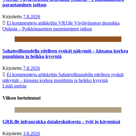
parantaminen jatkuu
Kirjoitettu
7.8.2026
Ei kommentteja
artikkeliin VRJ:lle Väyläviraston tieurakka
Oulusta – Poikkimaantien parantaminen jatkuu
Sahateollisuudella edelleen synkät näkymät – kiusana korkea
puunhinta ja heikko kysyntä
Kirjoitettu
7.8.2026
Ei kommentteja
artikkeliin Sahateollisuudella edelleen synkät
näkymät – kiusana korkea puunhinta ja heikko kysyntä
Lisää uutisia
Viikon luetuimmat
GRK:lle infraurakka datakeskuksesta – työt jo käynnissä
Kirjoitettu
3.8.2026