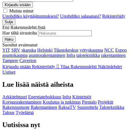
Kirjaudu sisään
Muista minut
Unohditko käyttäjätunnuksesi?
Unohditko salasanasi?
Rekisteröidy
Sulje
Etsi Rakennuslehti.fistä
Hae tältä sivustolta
Haku
Suositut avainsanat
YIT
SRV
skanska
Helsinki
Tilastokeskus
yrityskauppa
NCC
Espoo
asuntokauppa
asuntorakentaminen
Infra
talotekniikka
rakentaminen
Tampere
Caverion
Kirjaudu sisään
Rekisteröidy
Tilaa Rakennuslehti
Näköislehdet
Uutiset
Lue lisää näistä aiheista
Arkkitehtuuri
Energiatehokkuus
Infra
Kiinteistöt
Korjausrakentaminen
Koulutus ja tutkimus
Pientalo
Projektit
Rakennustuote
Rakentaminen
RaksaTV
Suunnittelu
Talotekniikka
Talous
Työelämä
Uutisissa nyt