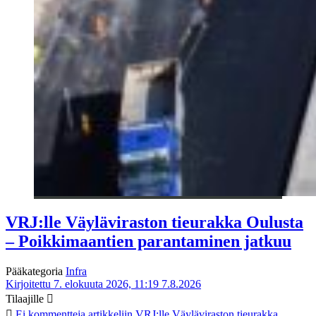
VRJ:lle Väyläviraston tieurakka Oulusta
– Poikkimaantien parantaminen jatkuu
Pääkategoria
Infra
Kirjoitettu 7. elokuuta 2026, 11:19
7.8.2026
Tilaajille
Ei kommentteja
artikkeliin VRJ:lle Väyläviraston tieurakka