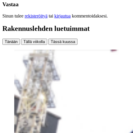
Vastaa
Sinun tulee
rekisteröityä
tai
kirjautua
kommentoidaksesi.
Rakennuslehden luetuimmat
Tänään
Tällä viikolla
Tässä kuussa