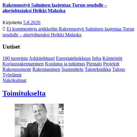
Rakennustyö Salminen laajentaa Turun seudulle –
aluejohtajaksi Heikki Malaska
Kirjoitettu
5.8.2026
Ei kommentteja
artikkeliin Rakennustyö Salminen laajentaa Turun
seudulle – aluejohtajaksi Heikki Malaska
Uutiset
100 tuoreinta
Arkkitehtuuri
Energiatehokkuus
Infra
Kiinteistöt
Korjausrakentaminen
Koulutus ja tutkimus
Pientalo
Projektit
Rakennustuote
Rakentaminen
Suunnittelu
Talotekniikka
Talous
Työelämä
Näkökulmat
Toimitukselta