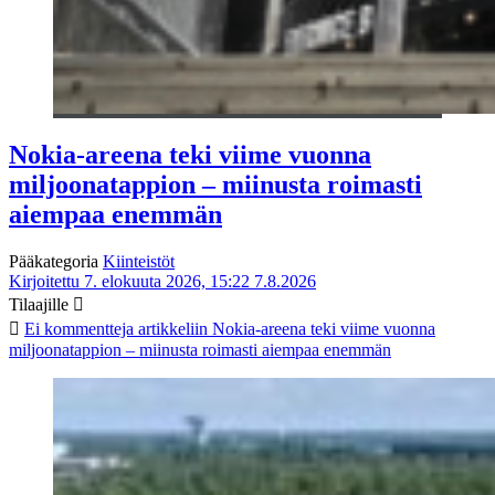
Nokia-areena teki viime vuonna
miljoonatappion – miinusta roimasti
aiempaa enemmän
Pääkategoria
Kiinteistöt
Kirjoitettu 7. elokuuta 2026, 15:22
7.8.2026
Tilaajille
Ei kommentteja
artikkeliin Nokia-areena teki viime vuonna
miljoonatappion – miinusta roimasti aiempaa enemmän