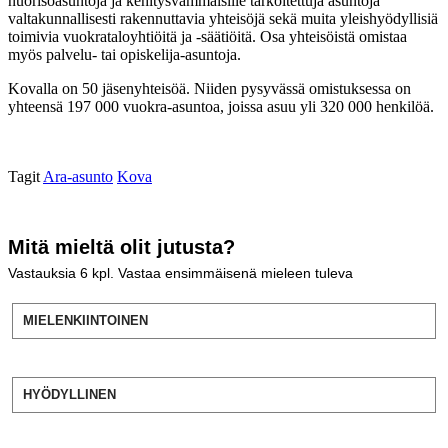
nuorisoasuntoja ja kehitysvammaisille tarkoitettuja asuntoja
valtakunnallisesti rakennuttavia yhteisöjä sekä muita yleishyödyllisiä
toimivia vuokrataloyhtiöitä ja -säätiöitä. Osa yhteisöistä omistaa
myös palvelu- tai opiskelija-asuntoja.
Kovalla on 50 jäsenyhteisöä. Niiden pysyvässä omistuksessa on
yhteensä 197 000 vuokra-asuntoa, joissa asuu yli 320 000 henkilöä.
Tagit
Ara-asunto
Kova
Mitä mieltä olit jutusta?
Vastauksia
6
kpl. Vastaa ensimmäisenä mieleen tuleva
MIELENKIINTOINEN
HYÖDYLLINEN