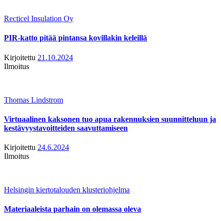
Recticel Insulation Oy
PIR-katto pitää pintansa kovillakin keleillä
Kirjoitettu
21.10.2024
Ilmoitus
Thomas Lindstrom
Virtuaalinen kaksonen tuo apua rakennuksien suunnitteluun ja
kestävyystavoitteiden saavuttamiseen
Kirjoitettu
24.6.2024
Ilmoitus
Helsingin kiertotalouden klusteriohjelma
Materiaaleista parhain on olemassa oleva