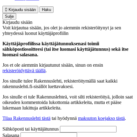
Kirjaudu sisään
Haku
Sulje
Kirjaudu sisään
Voit kirjautua sisään, jos olet jo aiemmin rekisteröitynyt ja sen
yhteydessä luonut käyttäjäprofiilin
Käyttäjäprofiilissa käyttäjätunnuksenasi toimii
sähköpostiosoitteesi (tai itse luomasi käyttäjätunnus) sekä itse
luomasi salasana.
Jos et ole aiemmin kirjautunut sisään, sinun on ensin
rekisteröidyttävä täällä
.
Jos sinulle tulee Rakennuslehti, rekisteröitymällä saat kaikki
rakennuslehti.fi-sisällöt luettavaksesi.
Jos sinulle ei tule Rakennuslehteä, voit silti rekisteröityä, jolloin saat
oikeuden kommentoida lukottomia artikkeleita, mutta et pääse
lukemaan lukittuja artikkeleita.
Tilaa Rakennuslehti tästä
tai hyödynnä
maksuton koejakso tästä
.
Sähköposti tai käyttäjätunnus
Salasana