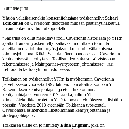
Kuuntele juttu
Yhtiön väliaikaisenakin konsernijohtajana työskennellyt
Sakari
Toikkanen
on Caverionin tiedotteen mukaan päättänyt hakeutua
uusiin tehtäviin yhtiön ulkopuolelle.
”Sakarilla on ollut merkittävä rooli Caverionin historiassa jo YIT:n
ajoilta. Hän on työskennellyt kattavasti monilla eri toiminta-
alueillamme ja toiminut myös jakson konsernin väliaikaisena
toimitusjohtajana. Kiitän Sakaria hänen panoksestaan Caverionin
kehittämisessä ja erityisesti Teollisuuden ratkaisut -divisioonan
rakentamisessa ja Maintpartner-yritysoston johtamisessa”, Ari
Lehtoranta kertoo yhtiön tiedotteessa.
Toikkanen on työskennellyt YIT:n ja myöhemmin Caverionin
palveluksessa vuodesta 1997 lähtien. Hän aloitti aikoinaan YIT
Rakennuksen kehitysjohtajana ja eteni liiketoiminnan
kehitysjohtajaksi vuoteen 2013 saakka, jolloin YIT:n
kiinteistötekniikka irrotettiin YIT:stä omaksi yhtiökseen ja listattiin
pörssiin. Vuodesta 2013 eteenpäin Toikkanen työskenteli
Caverionissa esimerkiksi liiketoiminnan kehitysjohtanana ja
strategiajohtajana.
Toikkasen tilalle on jo nimitetty
Elina Engman
, joka on