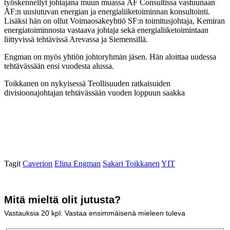
työskennellyt johtajana muun muassa ÅF Consultissa vastuunaan
ÅF:n uusiutuvan energian ja energialiiketoiminnan konsultointi.
Lisäksi hän on ollut Voimaosakeyhtiö SF:n toimitusjohtaja, Kemiran
energiatoiminnosta vastaava johtaja sekä energialiiketoimintaan
liittyvissä tehtävissä Arevassa ja Siemensillä.
Engman on myös yhtiön johtoryhmän jäsen. Hän aloittaa uudessa
tehtävässään ensi vuodesta alussa.
Toikkanen on nykyisessä Teollisuuden ratkaisuiden
divisioonajohtajan tehtävässään vuoden loppuun saakka
Tagit
Caverion
Elina Engman
Sakari Toikkanen
YIT
Mitä mieltä olit jutusta?
Vastauksia
20
kpl. Vastaa ensimmäisenä mieleen tuleva