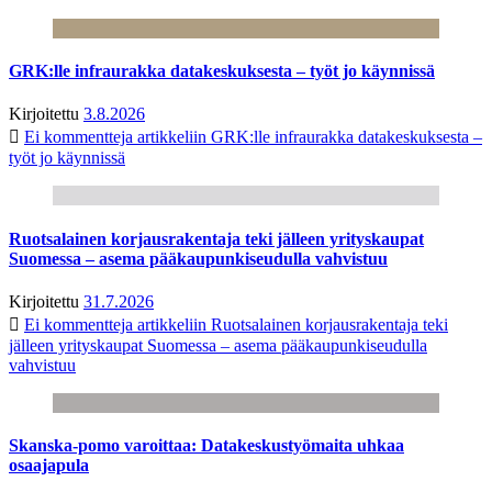
GRK:lle infraurakka datakeskuksesta – työt jo käynnissä
Kirjoitettu
3.8.2026
Ei kommentteja
artikkeliin GRK:lle infraurakka datakeskuksesta –
työt jo käynnissä
Ruotsalainen korjausrakentaja teki jälleen yrityskaupat
Suomessa – asema pääkaupunkiseudulla vahvistuu
Kirjoitettu
31.7.2026
Ei kommentteja
artikkeliin Ruotsalainen korjausrakentaja teki
jälleen yrityskaupat Suomessa – asema pääkaupunkiseudulla
vahvistuu
Skanska-pomo varoittaa: Datakeskustyömaita uhkaa
osaajapula