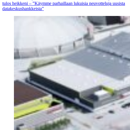
tulos heikkeni – ”Käymme parhaillaan lukuisia neuvotteluja uusista
datakeskushankkeista”