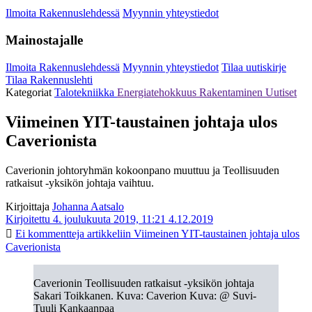
Ilmoita Rakennuslehdessä
Myynnin yhteystiedot
Mainostajalle
Ilmoita Rakennuslehdessä
Myynnin yhteystiedot
Tilaa uutiskirje
Tilaa Rakennuslehti
Kategoriat
Talotekniikka
Energiatehokkuus
Rakentaminen
Uutiset
Viimeinen YIT-taustainen johtaja ulos
Caverionista
Caverionin johtoryhmän kokoonpano muuttuu ja Teollisuuden
ratkaisut -yksikön johtaja vaihtuu.
Kirjoittaja
Johanna Aatsalo
Kirjoitettu 4. joulukuuta 2019, 11:21
4.12.2019
Ei kommentteja
artikkeliin Viimeinen YIT-taustainen johtaja ulos
Caverionista
Caverionin Teollisuuden ratkaisut -yksikön johtaja
Sakari Toikkanen. Kuva: Caverion Kuva: @ Suvi-
Tuuli Kankaanpaa