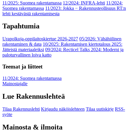
11/2025: Suomea rakentamassa
12/2024: INFRA-lehti
11/2024:
Suomea rakentamassa
11/2023: Jokka − Rakennusteollisuus RT:n
lehti kestävästä rakentamisesta
Tapahtumia
Urapolkuja-oppilaitoskiertue 2026-2027
05/2026: Vähähiilinen
rakentaminen & data
10/2025: Rakentamisen kiertotalous 2025:
Jätteistä materiaaleiksi
09/2024: Recticel Talks 2024: Moderni ja
paloturvallinen loiva katto
Teemat ja liitteet
11/2024: Suomea rakentamassa
Mainostajalle
Lue Rakennuslehteä
Tilaa Rakennuslehti
Kirjaudu näköislehteen
Tilaa uutiskirje
RSS-
syöte
Mainosta & ilmoita