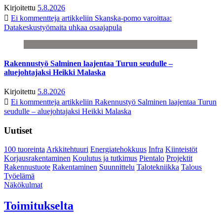
Kirjoitettu
5.8.2026
Ei kommentteja
artikkeliin Skanska-pomo varoittaa:
Datakeskustyömaita uhkaa osaajapula
Rakennustyö Salminen laajentaa Turun seudulle –
aluejohtajaksi Heikki Malaska
Kirjoitettu
5.8.2026
Ei kommentteja
artikkeliin Rakennustyö Salminen laajentaa Turun
seudulle – aluejohtajaksi Heikki Malaska
Uutiset
100 tuoreinta
Arkkitehtuuri
Energiatehokkuus
Infra
Kiinteistöt
Korjausrakentaminen
Koulutus ja tutkimus
Pientalo
Projektit
Rakennustuote
Rakentaminen
Suunnittelu
Talotekniikka
Talous
Työelämä
Näkökulmat
Toimitukselta