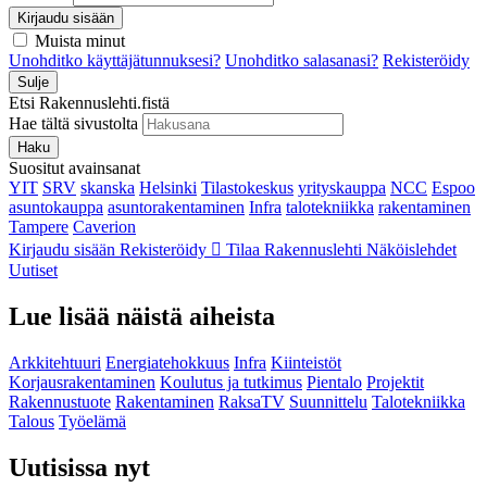
Kirjaudu sisään
Muista minut
Unohditko käyttäjätunnuksesi?
Unohditko salasanasi?
Rekisteröidy
Sulje
Etsi Rakennuslehti.fistä
Hae tältä sivustolta
Haku
Suositut avainsanat
YIT
SRV
skanska
Helsinki
Tilastokeskus
yrityskauppa
NCC
Espoo
asuntokauppa
asuntorakentaminen
Infra
talotekniikka
rakentaminen
Tampere
Caverion
Kirjaudu sisään
Rekisteröidy
Tilaa Rakennuslehti
Näköislehdet
Uutiset
Lue lisää näistä aiheista
Arkkitehtuuri
Energiatehokkuus
Infra
Kiinteistöt
Korjausrakentaminen
Koulutus ja tutkimus
Pientalo
Projektit
Rakennustuote
Rakentaminen
RaksaTV
Suunnittelu
Talotekniikka
Talous
Työelämä
Uutisissa nyt