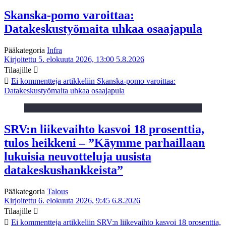
Skanska-pomo varoittaa:
Datakeskustyömaita uhkaa osaajapula
Pääkategoria
Infra
Kirjoitettu 5. elokuuta 2026, 13:00
5.8.2026
Tilaajille
Ei kommentteja
artikkeliin Skanska-pomo varoittaa:
Datakeskustyömaita uhkaa osaajapula
SRV:n liikevaihto kasvoi 18 prosenttia,
tulos heikkeni – ”Käymme parhaillaan
lukuisia neuvotteluja uusista
datakeskushankkeista”
Pääkategoria
Talous
Kirjoitettu 6. elokuuta 2026, 9:45
6.8.2026
Tilaajille
Ei kommentteja
artikkeliin SRV:n liikevaihto kasvoi 18 prosenttia,