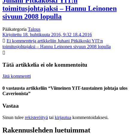
Juhani Pitkäkoski YIT:n
toimitusjohtajaksi – Hannu Leinonen
sivuun 2008 lopulla
Pääkategoria
Talous
Kirjoitettu 18. huhtikuuta 2016, 9:32
18.4.2016
Ei kommentteja
artikkeliin Juhani Pitkäkoski YIT:n
toimitusjohtajaksi – Hannu Leinonen sivuun 2008 lopulla
Tätä artikkelia ei ole kommentoitu
Jätä kommentti
0 vastausta artikkeliin “Viimeinen YIT-taustainen johtaja ulos
Caverionista”
Vastaa
Sinun tulee
rekisteröityä
tai
kirjautua
kommentoidaksesi.
Rakennuslehden luetuimmat