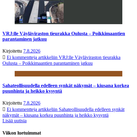
VRJ:lle Väyläviraston tieurakka Oulusta – Poikkimaantien
parantaminen jatkuu
Kirjoitettu
7.8.2026
Ei kommentteja
artikkeliin VRJ:lle Väyläviraston tieurakka
Oulusta – Poikkimaantien parantaminen jatkuu
Sahateollisuudella edelleen synkät näkymät – kiusana korkea
puunhinta ja heikko kysyntä
Kirjoitettu
7.8.2026
Ei kommentteja
artikkeliin Sahateollisuudella edelleen synkät
näkymät – kiusana korkea puunhinta ja heikko kysyntä
Lisää uutisia
Viikon luetuimmat