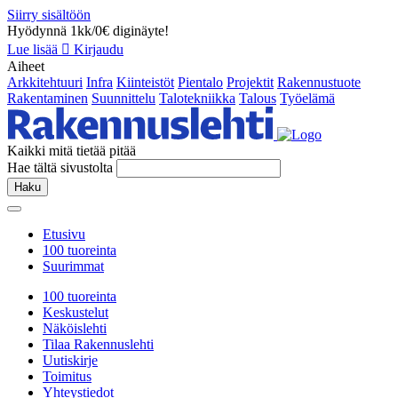
Siirry sisältöön
Hyödynnä 1kk/0€ diginäyte!
Lue lisää
Kirjaudu
Aiheet
Arkkitehtuuri
Infra
Kiinteistöt
Pientalo
Projektit
Rakennustuote
Rakentaminen
Suunnittelu
Talotekniikka
Talous
Työelämä
Kaikki mitä tietää pitää
Hae tältä sivustolta
Haku
Etusivu
100 tuoreinta
Suurimmat
100 tuoreinta
Keskustelut
Näköislehti
Tilaa Rakennuslehti
Uutiskirje
Toimitus
Yhteystiedot