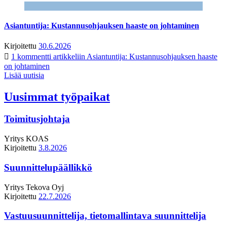
Asiantuntija: Kustannusohjauksen haaste on johtaminen
Kirjoitettu
30.6.2026
1 kommentti
artikkeliin Asiantuntija: Kustannusohjauksen haaste
on johtaminen
Lisää uutisia
Uusimmat työpaikat
Toimitusjohtaja
Yritys
KOAS
Kirjoitettu
3.8.2026
Suunnittelupäällikkö
Yritys
Tekova Oyj
Kirjoitettu
22.7.2026
Vastuusuunnittelija, tietomallintava suunnittelija