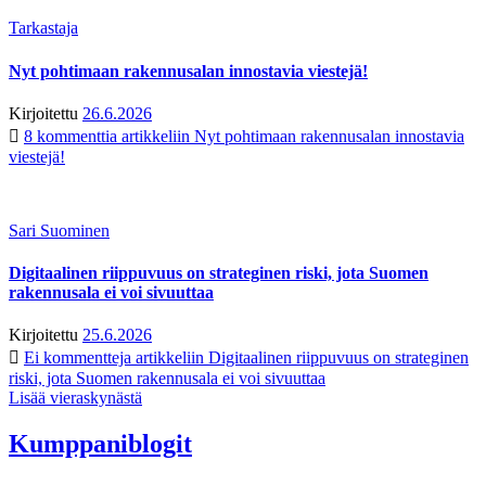
Tarkastaja
Nyt pohtimaan rakennusalan innostavia viestejä!
Kirjoitettu
26.6.2026
8 kommenttia
artikkeliin Nyt pohtimaan rakennusalan innostavia
viestejä!
Sari Suominen
Digitaalinen riippuvuus on strateginen riski, jota Suomen
rakennusala ei voi sivuuttaa
Kirjoitettu
25.6.2026
Ei kommentteja
artikkeliin Digitaalinen riippuvuus on strateginen
riski, jota Suomen rakennusala ei voi sivuuttaa
Lisää vieraskynästä
Kumppaniblogit