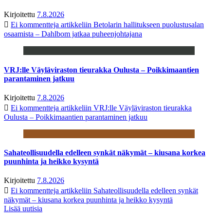
Kirjoitettu
7.8.2026
Ei kommentteja
artikkeliin Betolarin hallitukseen puolustusalan
osaamista – Dahlbom jatkaa puheenjohtajana
VRJ:lle Väyläviraston tieurakka Oulusta – Poikkimaantien
parantaminen jatkuu
Kirjoitettu
7.8.2026
Ei kommentteja
artikkeliin VRJ:lle Väyläviraston tieurakka
Oulusta – Poikkimaantien parantaminen jatkuu
Sahateollisuudella edelleen synkät näkymät – kiusana korkea
puunhinta ja heikko kysyntä
Kirjoitettu
7.8.2026
Ei kommentteja
artikkeliin Sahateollisuudella edelleen synkät
näkymät – kiusana korkea puunhinta ja heikko kysyntä
Lisää uutisia