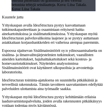
oikealla puolellaan on graniitista ja sen vierellä
betonista tehtyjä seinälaattoja. Kuva: Liisa Takala.
Kuva: Liisa Takala
Kuuntele juttu
Yrityskaupan avulla IdeaStructura pystyy kasvattamaan
tutkimuskapasiteettiaan ja osaamistaan erityisesti haitta-
ainekartoituksissa ja sisäilmatutkimuksissa. Yrityskaupan myötä
IdeaStructuran palveluvalikoima laajenee ja se pystyy auttamaan
asiakkaitaan korjaushankkeiden eri vaiheissa aiempaa paremmin.
Espoossa sijaitsevan Sisäilmainsinöörit oy:n ydinosaamisaluetta on
sisäilma- ja ilmanvaihtojärjestelmien tutkimukset, vaarallisten
aineiden kartoitukset, hajuhaittakartoitukset sekä kosteus- ja
homevauriotutkimukset. Näytteiden analysoinnissa
Sisäilmainsinöörit ovat käyttäneet ulkopuolisia ja arvostettuja
laboratorioita.
IdeaStructuran toiminta-ajatuksena on suunnitella pitkäikäisiä ja
terveellisiä rakennuksia. Tämän tavoitteen saavuttaminen edellyttää
palveluiden ulottamista aina työmaalle saakka.
Yrityskaupan myötä IdeaStructura pystyy kehittämään erilaisia
laadunvarmistuspalveluita, joiden avulla rakennusten pitkäikäisyys
voidaan todentaa myös käytännössä.