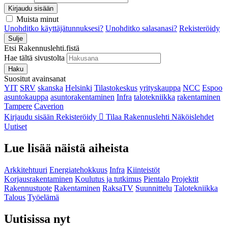
Kirjaudu sisään
Muista minut
Unohditko käyttäjätunnuksesi?
Unohditko salasanasi?
Rekisteröidy
Sulje
Etsi Rakennuslehti.fistä
Hae tältä sivustolta
Haku
Suositut avainsanat
YIT
SRV
skanska
Helsinki
Tilastokeskus
yrityskauppa
NCC
Espoo
asuntokauppa
asuntorakentaminen
Infra
talotekniikka
rakentaminen
Tampere
Caverion
Kirjaudu sisään
Rekisteröidy
Tilaa Rakennuslehti
Näköislehdet
Uutiset
Lue lisää näistä aiheista
Arkkitehtuuri
Energiatehokkuus
Infra
Kiinteistöt
Korjausrakentaminen
Koulutus ja tutkimus
Pientalo
Projektit
Rakennustuote
Rakentaminen
RaksaTV
Suunnittelu
Talotekniikka
Talous
Työelämä
Uutisissa nyt