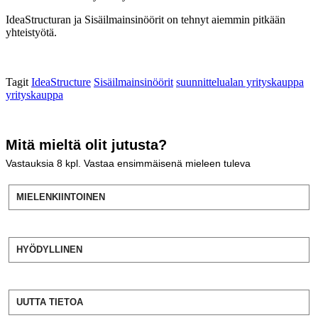
IdeaStructuran ja Sisäilmainsinöörit on tehnyt aiemmin pitkään
yhteistyötä.
Tagit
IdeaStructure
Sisäilmainsinöörit
suunnittelualan yrityskauppa
yrityskauppa
Mitä mieltä olit jutusta?
Vastauksia
8
kpl. Vastaa ensimmäisenä mieleen tuleva
MIELENKIINTOINEN
HYÖDYLLINEN
UUTTA TIETOA