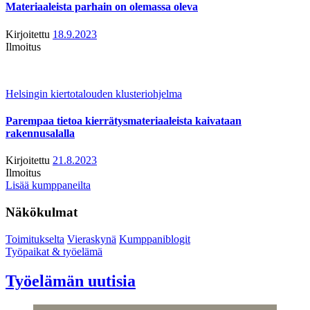
Materiaaleista parhain on olemassa oleva
Kirjoitettu
18.9.2023
Ilmoitus
Helsingin kiertotalouden klusteriohjelma
Parempaa tietoa kierrätysmateriaaleista kaivataan
rakennusalalla
Kirjoitettu
21.8.2023
Ilmoitus
Lisää kumppaneilta
Näkökulmat
Toimitukselta
Vieraskynä
Kumppaniblogit
Työpaikat & työelämä
Työelämän uutisia