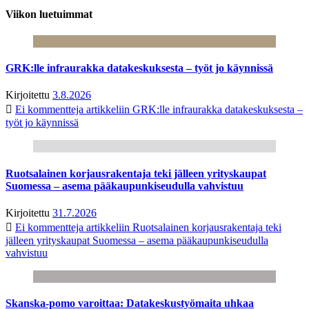
Viikon luetuimmat
GRK:lle infraurakka datakeskuksesta – työt jo käynnissä
Kirjoitettu
3.8.2026
Ei kommentteja
artikkeliin GRK:lle infraurakka datakeskuksesta –
työt jo käynnissä
Ruotsalainen korjausrakentaja teki jälleen yrityskaupat
Suomessa – asema pääkaupunkiseudulla vahvistuu
Kirjoitettu
31.7.2026
Ei kommentteja
artikkeliin Ruotsalainen korjausrakentaja teki
jälleen yrityskaupat Suomessa – asema pääkaupunkiseudulla
vahvistuu
Skanska-pomo varoittaa: Datakeskustyömaita uhkaa