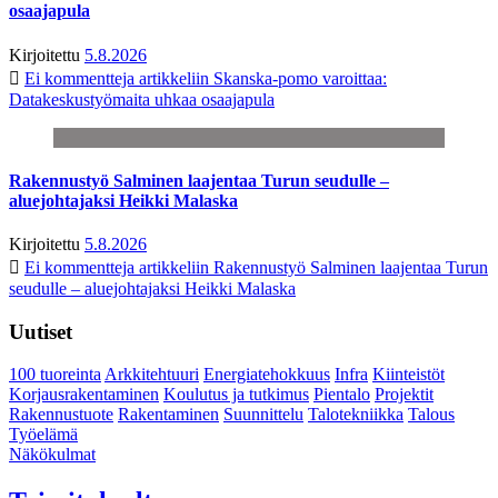
osaajapula
Kirjoitettu
5.8.2026
Ei kommentteja
artikkeliin Skanska-pomo varoittaa:
Datakeskustyömaita uhkaa osaajapula
Rakennustyö Salminen laajentaa Turun seudulle –
aluejohtajaksi Heikki Malaska
Kirjoitettu
5.8.2026
Ei kommentteja
artikkeliin Rakennustyö Salminen laajentaa Turun
seudulle – aluejohtajaksi Heikki Malaska
Uutiset
100 tuoreinta
Arkkitehtuuri
Energiatehokkuus
Infra
Kiinteistöt
Korjausrakentaminen
Koulutus ja tutkimus
Pientalo
Projektit
Rakennustuote
Rakentaminen
Suunnittelu
Talotekniikka
Talous
Työelämä
Näkökulmat