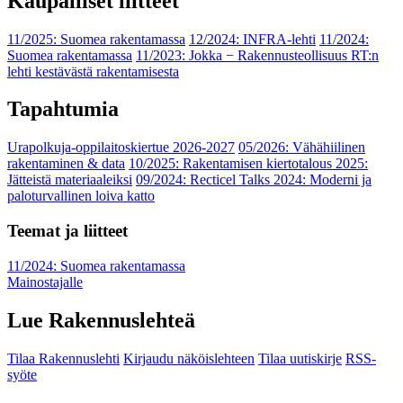
Kaupalliset liitteet
11/2025: Suomea rakentamassa
12/2024: INFRA-lehti
11/2024:
Suomea rakentamassa
11/2023: Jokka − Rakennusteollisuus RT:n
lehti kestävästä rakentamisesta
Tapahtumia
Urapolkuja-oppilaitoskiertue 2026-2027
05/2026: Vähähiilinen
rakentaminen & data
10/2025: Rakentamisen kiertotalous 2025:
Jätteistä materiaaleiksi
09/2024: Recticel Talks 2024: Moderni ja
paloturvallinen loiva katto
Teemat ja liitteet
11/2024: Suomea rakentamassa
Mainostajalle
Lue Rakennuslehteä
Tilaa Rakennuslehti
Kirjaudu näköislehteen
Tilaa uutiskirje
RSS-
syöte