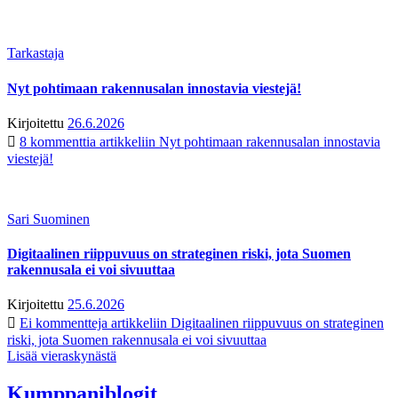
Tarkastaja
Nyt pohtimaan rakennusalan innostavia viestejä!
Kirjoitettu
26.6.2026
8 kommenttia
artikkeliin Nyt pohtimaan rakennusalan innostavia
viestejä!
Sari Suominen
Digitaalinen riippuvuus on strateginen riski, jota Suomen
rakennusala ei voi sivuuttaa
Kirjoitettu
25.6.2026
Ei kommentteja
artikkeliin Digitaalinen riippuvuus on strateginen
riski, jota Suomen rakennusala ei voi sivuuttaa
Lisää vieraskynästä
Kumppaniblogit