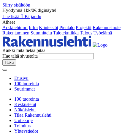
Siirry sisältöön
Hyödynnä 1kk/0€ diginäyte!
Lue lisää
Kirjaudu
Aiheet
Arkkitehtuuri
Infra
Kiinteistöt
Pientalo
Projektit
Rakennustuote
Rakentaminen
Suunnittelu
Talotekniikka
Talous
Työelämä
Kaikki mitä tietää pitää
Hae tältä sivustolta
Haku
Etusivu
100 tuoreinta
Suurimmat
100 tuoreinta
Keskustelut
Näköislehti
Tilaa Rakennuslehti
Uutiskirje
Toimitus
Yhteystiedot