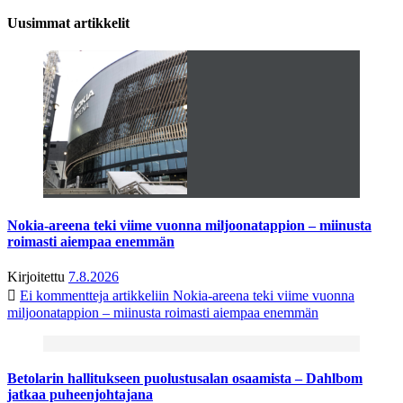
Uusimmat artikkelit
Nokia-areena teki viime vuonna miljoonatappion – miinusta
roimasti aiempaa enemmän
Kirjoitettu
7.8.2026
Ei kommentteja
artikkeliin Nokia-areena teki viime vuonna
miljoonatappion – miinusta roimasti aiempaa enemmän
Betolarin hallitukseen puolustusalan osaamista – Dahlbom
jatkaa puheenjohtajana