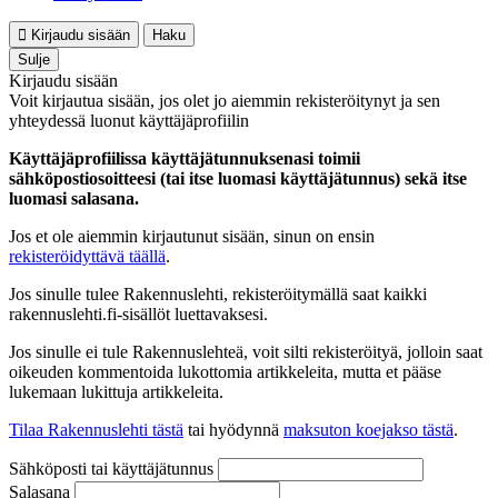
Kirjaudu sisään
Haku
Sulje
Kirjaudu sisään
Voit kirjautua sisään, jos olet jo aiemmin rekisteröitynyt ja sen
yhteydessä luonut käyttäjäprofiilin
Käyttäjäprofiilissa käyttäjätunnuksenasi toimii
sähköpostiosoitteesi (tai itse luomasi käyttäjätunnus) sekä itse
luomasi salasana.
Jos et ole aiemmin kirjautunut sisään, sinun on ensin
rekisteröidyttävä täällä
.
Jos sinulle tulee Rakennuslehti, rekisteröitymällä saat kaikki
rakennuslehti.fi-sisällöt luettavaksesi.
Jos sinulle ei tule Rakennuslehteä, voit silti rekisteröityä, jolloin saat
oikeuden kommentoida lukottomia artikkeleita, mutta et pääse
lukemaan lukittuja artikkeleita.
Tilaa Rakennuslehti tästä
tai hyödynnä
maksuton koejakso tästä
.
Sähköposti tai käyttäjätunnus
Salasana