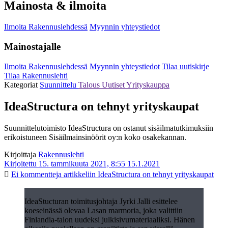
Mainosta & ilmoita
Ilmoita Rakennuslehdessä
Myynnin yhteystiedot
Mainostajalle
Ilmoita Rakennuslehdessä
Myynnin yhteystiedot
Tilaa uutiskirje
Tilaa Rakennuslehti
Kategoriat
Suunnittelu
Talous
Uutiset
Yrityskauppa
IdeaStructura on tehnyt yrityskaupat
Suunnittelutoimisto IdeaStructura on ostanut sisäilmatutkimuksiin
erikoistuneen Sisäilmainsinöörit oy:n koko osakekannan.
Kirjoittaja
Rakennuslehti
Kirjoitettu 15. tammikuuta 2021, 8:55
15.1.2021
Ei kommentteja
artikkeliin IdeaStructura on tehnyt yrityskaupat
IdeaStucturan toimitusjohtaja Jyrki Jalli esittelee
koeseinässä olevaa Lasan marmoria, joka valittiin
Finlandia-talon uudeksi julkisivumateriaaliksi. Hänen