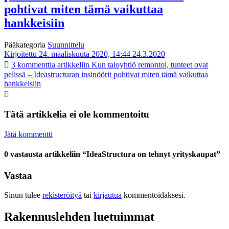
pohtivat miten tämä vaikuttaa
hankkeisiin
Pääkategoria
Suunnittelu
Kirjoitettu 24. maaliskuuta 2020, 14:44
24.3.2020
3 kommenttia
artikkeliin Kun taloyhtiö remontoi, tunteet ovat
pelissä – Ideastructuran insinöörit pohtivat miten tämä vaikuttaa
hankkeisiin
Tätä artikkelia ei ole kommentoitu
Jätä kommentti
0 vastausta artikkeliin “IdeaStructura on tehnyt yrityskaupat”
Vastaa
Sinun tulee
rekisteröityä
tai
kirjautua
kommentoidaksesi.
Rakennuslehden luetuimmat