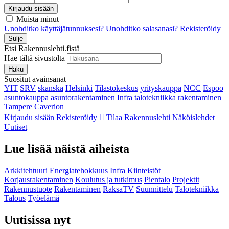
Kirjaudu sisään
Muista minut
Unohditko käyttäjätunnuksesi?
Unohditko salasanasi?
Rekisteröidy
Sulje
Etsi Rakennuslehti.fistä
Hae tältä sivustolta
Haku
Suositut avainsanat
YIT
SRV
skanska
Helsinki
Tilastokeskus
yrityskauppa
NCC
Espoo
asuntokauppa
asuntorakentaminen
Infra
talotekniikka
rakentaminen
Tampere
Caverion
Kirjaudu sisään
Rekisteröidy
Tilaa Rakennuslehti
Näköislehdet
Uutiset
Lue lisää näistä aiheista
Arkkitehtuuri
Energiatehokkuus
Infra
Kiinteistöt
Korjausrakentaminen
Koulutus ja tutkimus
Pientalo
Projektit
Rakennustuote
Rakentaminen
RaksaTV
Suunnittelu
Talotekniikka
Talous
Työelämä
Uutisissa nyt