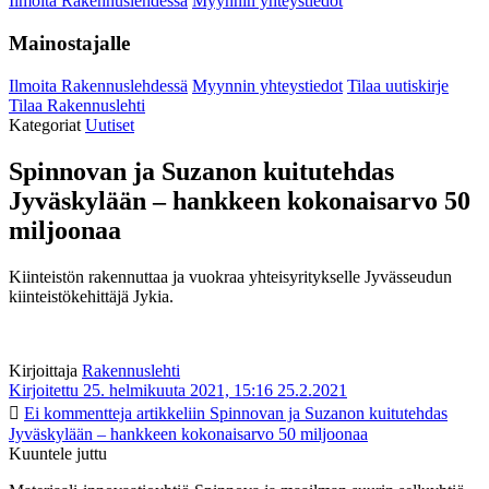
Ilmoita Rakennuslehdessä
Myynnin yhteystiedot
Mainostajalle
Ilmoita Rakennuslehdessä
Myynnin yhteystiedot
Tilaa uutiskirje
Tilaa Rakennuslehti
Kategoriat
Uutiset
Spinnovan ja Suzanon kuitutehdas
Jyväskylään – hankkeen kokonaisarvo 50
miljoonaa
Kiinteistön rakennuttaa ja vuokraa yhteisyritykselle Jyvässeudun
kiinteistökehittäjä Jykia.
Kirjoittaja
Rakennuslehti
Kirjoitettu 25. helmikuuta 2021, 15:16
25.2.2021
Ei kommentteja
artikkeliin Spinnovan ja Suzanon kuitutehdas
Jyväskylään – hankkeen kokonaisarvo 50 miljoonaa
Kuuntele juttu