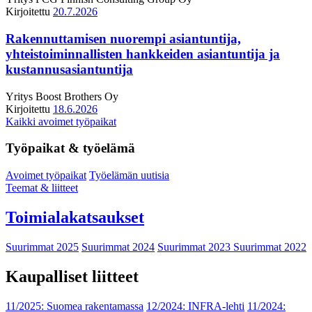
Kirjoitettu
20.7.2026
Rakennuttamisen nuorempi asiantuntija,
yhteistoiminnallisten hankkeiden asiantuntija ja
kustannusasiantuntija
Yritys
Boost Brothers Oy
Kirjoitettu
18.6.2026
Kaikki avoimet työpaikat
Työpaikat & työelämä
Avoimet työpaikat
Työelämän uutisia
Teemat & liitteet
Toimialakatsaukset
Suurimmat 2025
Suurimmat 2024
Suurimmat 2023
Suurimmat 2022
Kaupalliset liitteet
11/2025: Suomea rakentamassa
12/2024: INFRA-lehti
11/2024: