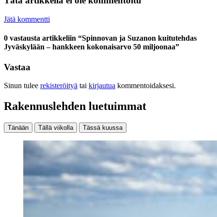
Tätä artikkelia ei ole kommentoitu
Jätä kommentti
0 vastausta artikkeliin “Spinnovan ja Suzanon kuitutehdas
Jyväskylään – hankkeen kokonaisarvo 50 miljoonaa”
Vastaa
Sinun tulee
rekisteröityä
tai
kirjautua
kommentoidaksesi.
Rakennuslehden luetuimmat
Tänään
Tällä viikolla
Tässä kuussa