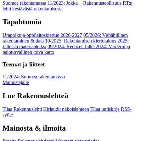
Suomea rakentamassa
11/2023: Jokka − Rakennusteollisuus RT:n
lehti kestävästä rakentamisesta
Tapahtumia
Urapolkuja-oppilaitoskiertue 2026-2027
05/2026: Vähähiilinen
rakentaminen & data
10/2025: Rakentamisen kiertotalous 2025:
Jätteistä materiaaleiksi
09/2024: Recticel Talks 2024: Moderni ja
paloturvallinen loiva katto
Teemat ja liitteet
11/2024: Suomea rakentamassa
Mainostajalle
Lue Rakennuslehteä
Tilaa Rakennuslehti
Kirjaudu näköislehteen
Tilaa uutiskirje
RSS-
syöte
Mainosta & ilmoita