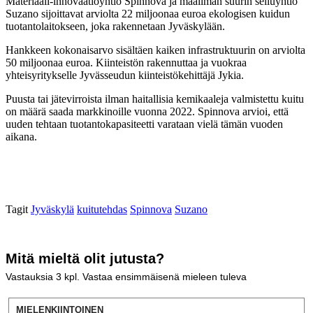
Materiaali-innovaatioyhtiö Spinnova ja maailman suurin selluyhtiö
Suzano sijoittavat arviolta 22 miljoonaa euroa ekologisen kuidun
tuotantolaitokseen, joka rakennetaan Jyväskylään.
Hankkeen kokonaisarvo sisältäen kaiken infrastruktuurin on arviolta
50 miljoonaa euroa. Kiinteistön rakennuttaa ja vuokraa
yhteisyritykselle Jyvässeudun kiinteistökehittäjä Jykia.
Puusta tai jätevirroista ilman haitallisia kemikaaleja valmistettu kuitu
on määrä saada markkinoille vuonna 2022. Spinnova arvioi, että
uuden tehtaan tuotantokapasiteetti varataan vielä tämän vuoden
aikana.
Tagit
Jyväskylä
kuitutehdas
Spinnova
Suzano
Mitä mieltä olit jutusta?
Vastauksia
3
kpl. Vastaa ensimmäisenä mieleen tuleva
MIELENKIINTOINEN