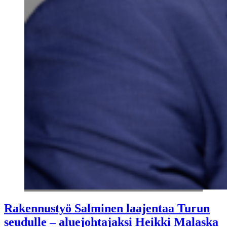
Rakennustyö Salminen laajentaa Turun
seudulle – aluejohtajaksi Heikki Malaska