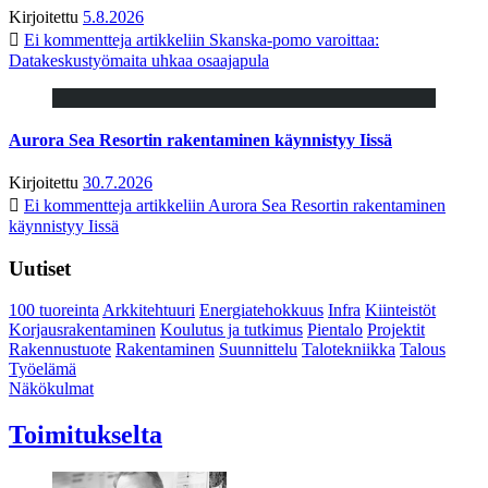
Kirjoitettu
5.8.2026
Ei kommentteja
artikkeliin Skanska-pomo varoittaa:
Datakeskustyömaita uhkaa osaajapula
Aurora Sea Resortin rakentaminen käynnistyy Iissä
Kirjoitettu
30.7.2026
Ei kommentteja
artikkeliin Aurora Sea Resortin rakentaminen
käynnistyy Iissä
Uutiset
100 tuoreinta
Arkkitehtuuri
Energiatehokkuus
Infra
Kiinteistöt
Korjausrakentaminen
Koulutus ja tutkimus
Pientalo
Projektit
Rakennustuote
Rakentaminen
Suunnittelu
Talotekniikka
Talous
Työelämä
Näkökulmat
Toimitukselta