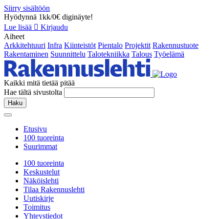
Siirry sisältöön
Hyödynnä 1kk/0€ diginäyte!
Lue lisää
Kirjaudu
Aiheet
Arkkitehtuuri
Infra
Kiinteistöt
Pientalo
Projektit
Rakennustuote
Rakentaminen
Suunnittelu
Talotekniikka
Talous
Työelämä
Kaikki mitä tietää pitää
Hae tältä sivustolta
Haku
Etusivu
100 tuoreinta
Suurimmat
100 tuoreinta
Keskustelut
Näköislehti
Tilaa Rakennuslehti
Uutiskirje
Toimitus
Yhteystiedot