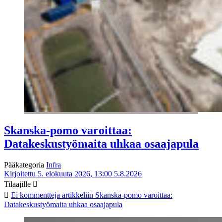
Skanska-pomo varoittaa:
Datakeskustyömaita uhkaa osaajapula
Pääkategoria
Infra
Kirjoitettu 5. elokuuta 2026, 13:00
5.8.2026
Tilaajille
Ei kommentteja
artikkeliin Skanska-pomo varoittaa:
Datakeskustyömaita uhkaa osaajapula