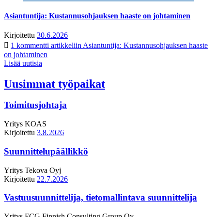
Asiantuntija: Kustannusohjauksen haaste on johtaminen
Kirjoitettu
30.6.2026
1 kommentti
artikkeliin Asiantuntija: Kustannusohjauksen haaste
on johtaminen
Lisää uutisia
Uusimmat työpaikat
Toimitusjohtaja
Yritys
KOAS
Kirjoitettu
3.8.2026
Suunnittelupäällikkö
Yritys
Tekova Oyj
Kirjoitettu
22.7.2026
Vastuusuunnittelija, tietomallintava suunnittelija
Yritys
FCG Finnish Consulting Group Oy