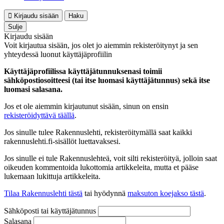
Kirjaudu sisään
Haku
Sulje
Kirjaudu sisään
Voit kirjautua sisään, jos olet jo aiemmin rekisteröitynyt ja sen
yhteydessä luonut käyttäjäprofiilin
Käyttäjäprofiilissa käyttäjätunnuksenasi toimii
sähköpostiosoitteesi (tai itse luomasi käyttäjätunnus) sekä itse
luomasi salasana.
Jos et ole aiemmin kirjautunut sisään, sinun on ensin
rekisteröidyttävä täällä
.
Jos sinulle tulee Rakennuslehti, rekisteröitymällä saat kaikki
rakennuslehti.fi-sisällöt luettavaksesi.
Jos sinulle ei tule Rakennuslehteä, voit silti rekisteröityä, jolloin saat
oikeuden kommentoida lukottomia artikkeleita, mutta et pääse
lukemaan lukittuja artikkeleita.
Tilaa Rakennuslehti tästä
tai hyödynnä
maksuton koejakso tästä
.
Sähköposti tai käyttäjätunnus
Salasana