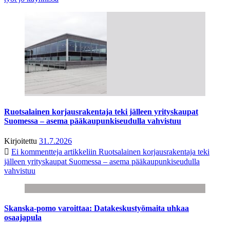
Ruotsalainen korjausrakentaja teki jälleen yrityskaupat
Suomessa – asema pääkaupunkiseudulla vahvistuu
Kirjoitettu
31.7.2026
Ei kommentteja
artikkeliin Ruotsalainen korjausrakentaja teki
jälleen yrityskaupat Suomessa – asema pääkaupunkiseudulla
vahvistuu
Skanska-pomo varoittaa: Datakeskustyömaita uhkaa
osaajapula