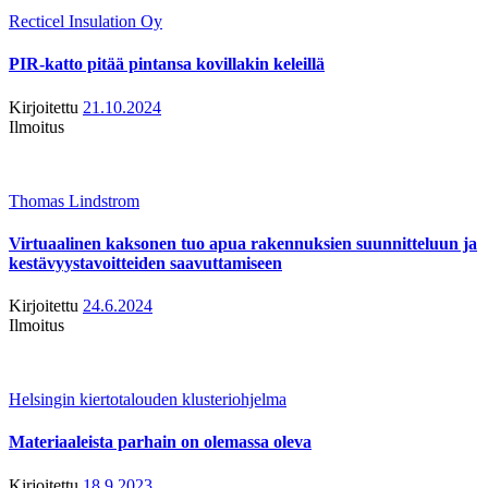
Recticel Insulation Oy
PIR-katto pitää pintansa kovillakin keleillä
Kirjoitettu
21.10.2024
Ilmoitus
Thomas Lindstrom
Virtuaalinen kaksonen tuo apua rakennuksien suunnitteluun ja
kestävyystavoitteiden saavuttamiseen
Kirjoitettu
24.6.2024
Ilmoitus
Helsingin kiertotalouden klusteriohjelma
Materiaaleista parhain on olemassa oleva
Kirjoitettu
18.9.2023