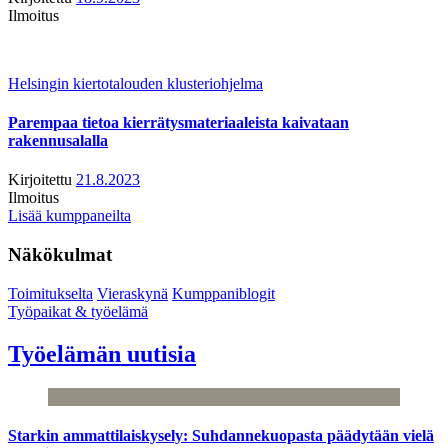
Ilmoitus
Helsingin kiertotalouden klusteriohjelma
Parempaa tietoa kierrätysmateriaaleista kaivataan
rakennusalalla
Kirjoitettu
21.8.2023
Ilmoitus
Lisää kumppaneilta
Näkökulmat
Toimitukselta
Vieraskynä
Kumppaniblogit
Työpaikat & työelämä
Työelämän uutisia
Starkin ammattilaiskysely: Suhdannekuopasta päädytään vielä