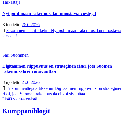
Tarkastaja
Nyt pohtimaan rakennusalan innostavia viestejä!
Kirjoitettu
26.6.2026
8 kommenttia
artikkeliin Nyt pohtimaan rakennusalan innostavia
viestejä!
Sari Suominen
Digitaalinen riippuvuus on strateginen riski, jota Suomen
rakennusala ei voi sivuuttaa
Kirjoitettu
25.6.2026
Ei kommentteja
artikkeliin Digitaalinen riippuvuus on strateginen
riski, jota Suomen rakennusala ei voi sivuuttaa
Lisää vieraskynästä
Kumppaniblogit