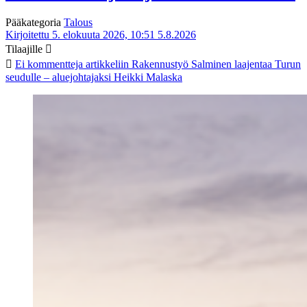
Pääkategoria
Talous
Kirjoitettu 5. elokuuta 2026, 10:51
5.8.2026
Tilaajille
Ei kommentteja
artikkeliin Rakennustyö Salminen laajentaa Turun
seudulle – aluejohtajaksi Heikki Malaska