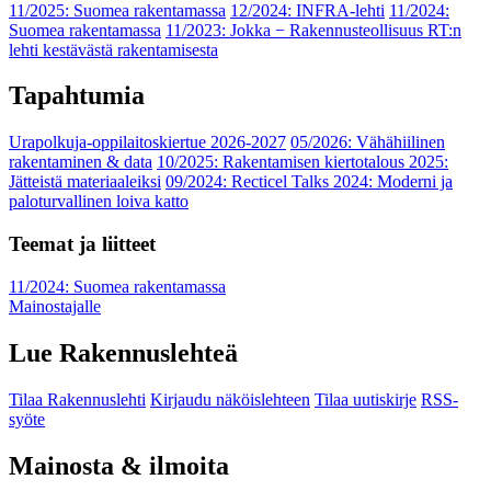
11/2025: Suomea rakentamassa
12/2024: INFRA-lehti
11/2024:
Suomea rakentamassa
11/2023: Jokka − Rakennusteollisuus RT:n
lehti kestävästä rakentamisesta
Tapahtumia
Urapolkuja-oppilaitoskiertue 2026-2027
05/2026: Vähähiilinen
rakentaminen & data
10/2025: Rakentamisen kiertotalous 2025:
Jätteistä materiaaleiksi
09/2024: Recticel Talks 2024: Moderni ja
paloturvallinen loiva katto
Teemat ja liitteet
11/2024: Suomea rakentamassa
Mainostajalle
Lue Rakennuslehteä
Tilaa Rakennuslehti
Kirjaudu näköislehteen
Tilaa uutiskirje
RSS-
syöte
Mainosta & ilmoita