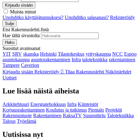
Kirjaudu sisään
Muista minut
Unohditko käyttäjätunnuksesi?
Unohditko salasanasi?
Rekisteröidy
Sulje
Etsi Rakennuslehti.fistä
Hae tältä sivustolta
Haku
Suositut avainsanat
YIT
SRV
skanska
Helsinki
Tilastokeskus
yrityskauppa
NCC
Espoo
asuntokauppa
asuntorakentaminen
Infra
talotekniikka
rakentaminen
Tampere
Caverion
Kirjaudu sisään
Rekisteröidy
Tilaa Rakennuslehti
Näköislehdet
Uutiset
Lue lisää näistä aiheista
Arkkitehtuuri
Energiatehokkuus
Infra
Kiinteistöt
Korjausrakentaminen
Koulutus ja tutkimus
Pientalo
Projektit
Rakennustuote
Rakentaminen
RaksaTV
Suunnittelu
Talotekniikka
Talous
Työelämä
Uutisissa nyt