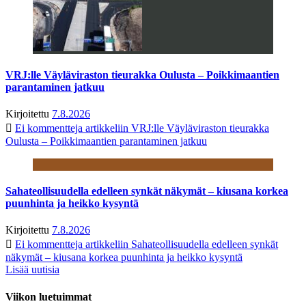
VRJ:lle Väyläviraston tieurakka Oulusta – Poikkimaantien
parantaminen jatkuu
Kirjoitettu
7.8.2026
Ei kommentteja
artikkeliin VRJ:lle Väyläviraston tieurakka
Oulusta – Poikkimaantien parantaminen jatkuu
Sahateollisuudella edelleen synkät näkymät – kiusana korkea
puunhinta ja heikko kysyntä
Kirjoitettu
7.8.2026
Ei kommentteja
artikkeliin Sahateollisuudella edelleen synkät
näkymät – kiusana korkea puunhinta ja heikko kysyntä
Lisää uutisia
Viikon luetuimmat