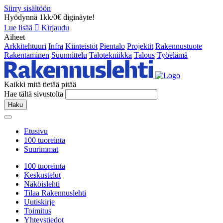
Siirry sisältöön
Hyödynnä 1kk/0€ diginäyte!
Lue lisää
Kirjaudu
Aiheet
Arkkitehtuuri
Infra
Kiinteistöt
Pientalo
Projektit
Rakennustuote
Rakentaminen
Suunnittelu
Talotekniikka
Talous
Työelämä
Kaikki mitä tietää pitää
Hae tältä sivustolta
Haku
Etusivu
100 tuoreinta
Suurimmat
100 tuoreinta
Keskustelut
Näköislehti
Tilaa Rakennuslehti
Uutiskirje
Toimitus
Yhteystiedot