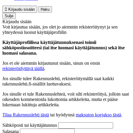
Kirjaudu sisään
Haku
Sulje
Kirjaudu sisään
Voit kirjautua sisään, jos olet jo aiemmin rekisteröitynyt ja sen
yhteydessä luonut käyttäjäprofiilin
Käyttäjäprofiilissa käyttäjätunnuksenasi toimii
sähköpostiosoitteesi (tai itse luomasi käyttäjätunnus) sekä itse
luomasi salasana.
Jos et ole aiemmin kirjautunut sisään, sinun on ensin
rekisteröidyttävä täällä
.
Jos sinulle tulee Rakennuslehti, rekisteröitymällä saat kaikki
rakennuslehti.fi-sisällöt luettavaksesi.
Jos sinulle ei tule Rakennuslehteä, voit silti rekisteröityä, jolloin saat
oikeuden kommentoida lukottomia artikkeleita, mutta et pääse
lukemaan lukittuja artikkeleita.
Tilaa Rakennuslehti tästä
tai hyödynnä
maksuton koejakso tästä
.
Sähköposti tai käyttäjätunnus
Salasana