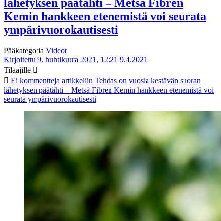
lähetyksen päätähti – Metsä Fibren
Kemin hankkeen etenemistä voi seurata
ympärivuorokautisesti
Pääkategoria
Videot
Kirjoitettu 9. huhtikuuta 2021, 12:21
9.4.2021
Tilaajille
Ei kommentteja
artikkeliin Tehdas on vuosia kestävän suoran
lähetyksen päätähti – Metsä Fibren Kemin hankkeen etenemistä voi
seurata ympärivuorokautisesti