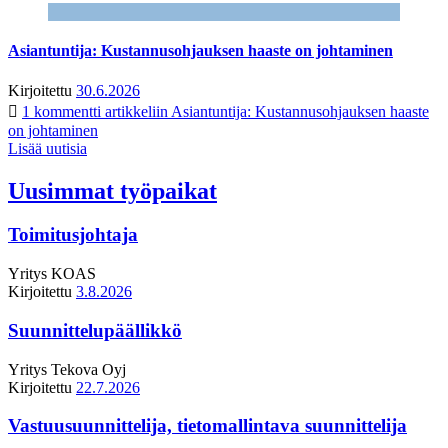
Asiantuntija: Kustannusohjauksen haaste on johtaminen
Kirjoitettu
30.6.2026
1 kommentti
artikkeliin Asiantuntija: Kustannusohjauksen haaste
on johtaminen
Lisää uutisia
Uusimmat työpaikat
Toimitusjohtaja
Yritys
KOAS
Kirjoitettu
3.8.2026
Suunnittelupäällikkö
Yritys
Tekova Oyj
Kirjoitettu
22.7.2026
Vastuusuunnittelija, tietomallintava suunnittelija