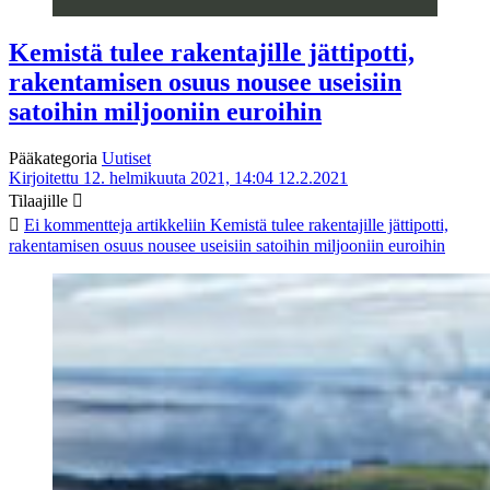
Kemistä tulee rakentajille jättipotti,
rakentamisen osuus nousee useisiin
satoihin miljooniin euroihin
Pääkategoria
Uutiset
Kirjoitettu 12. helmikuuta 2021, 14:04
12.2.2021
Tilaajille
Ei kommentteja
artikkeliin Kemistä tulee rakentajille jättipotti,
rakentamisen osuus nousee useisiin satoihin miljooniin euroihin