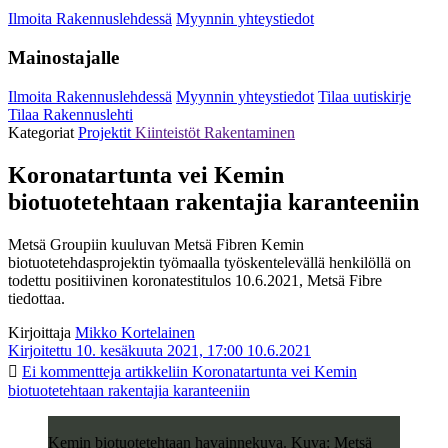
Ilmoita Rakennuslehdessä
Myynnin yhteystiedot
Mainostajalle
Ilmoita Rakennuslehdessä
Myynnin yhteystiedot
Tilaa uutiskirje
Tilaa Rakennuslehti
Kategoriat
Projektit
Kiinteistöt
Rakentaminen
Koronatartunta vei Kemin
biotuotetehtaan rakentajia karanteeniin
Metsä Groupiin kuuluvan Metsä Fibren Kemin
biotuotetehdasprojektin työmaalla työskentelevällä henkilöllä on
todettu positiivinen koronatestitulos 10.6.2021, Metsä Fibre
tiedottaa.
Kirjoittaja
Mikko Kortelainen
Kirjoitettu 10. kesäkuuta 2021, 17:00
10.6.2021
Ei kommentteja
artikkeliin Koronatartunta vei Kemin
biotuotetehtaan rakentajia karanteeniin
Kemin biotuotetehtaan havainnekuva. Kuva: Metsä