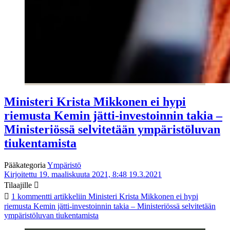
Ministeri Krista Mikkonen ei hypi
riemusta Kemin jätti-investoinnin takia –
Ministeriössä selvitetään ympäristöluvan
tiukentamista
Pääkategoria
Ympäristö
Kirjoitettu 19. maaliskuuta 2021, 8:48
19.3.2021
Tilaajille
1 kommentti
artikkeliin Ministeri Krista Mikkonen ei hypi
riemusta Kemin jätti-investoinnin takia – Ministeriössä selvitetään
ympäristöluvan tiukentamista