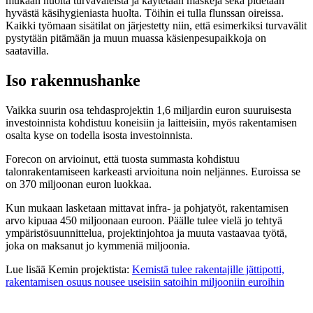
mukaan huolta turvaväleistä ja käytetään maskeja sekä pidetään
hyvästä käsihygieniasta huolta. Töihin ei tulla flunssan oireissa.
Kaikki työmaan sisätilat on järjestetty niin, että esimerkiksi turvavälit
pystytään pitämään ja muun muassa käsienpesupaikkoja on
saatavilla.
Iso rakennushanke
Vaikka suurin osa tehdasprojektin 1,6 miljardin euron suuruisesta
investoinnista kohdistuu koneisiin ja laitteisiin, myös rakentamisen
osalta kyse on todella isosta investoinnista.
Forecon on arvioinut, että tuosta summasta kohdistuu
talonrakentamiseen karkeasti arvioituna noin neljännes. Euroissa se
on 370 miljoonan euron luokkaa.
Kun mukaan lasketaan mittavat infra- ja pohjatyöt, rakentamisen
arvo kipuaa 450 miljoonaan euroon. Päälle tulee vielä jo tehtyä
ympäristösuunnittelua, projektinjohtoa ja muuta vastaavaa työtä,
joka on maksanut jo kymmeniä miljoonia.
Lue lisää Kemin projektista:
Kemistä tulee rakentajille jättipotti,
rakentamisen osuus nousee useisiin satoihin miljooniin euroihin