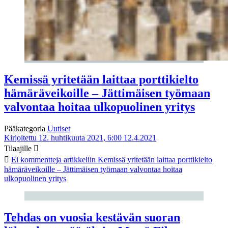
Kemissä yritetään laittaa porttikielto
hämäräveikoille – Jättimäisen työmaan
valvontaa hoitaa ulkopuolinen yritys
Pääkategoria
Uutiset
Kirjoitettu 12. huhtikuuta 2021, 6:00
12.4.2021
Tilaajille
Ei kommentteja
artikkeliin Kemissä yritetään laittaa porttikielto
hämäräveikoille – Jättimäisen työmaan valvontaa hoitaa
ulkopuolinen yritys
Tehdas on vuosia kestävän suoran