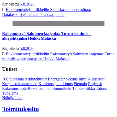
Kirjoitettu
5.8.2026
Ei kommentteja
artikkeliin Skanska-pomo varoittaa:
Datakeskustyömaita uhkaa osaajapula
Rakennustyö Salminen laajentaa Turun seudulle –
aluejohtajaksi Heikki Malaska
Kirjoitettu
5.8.2026
Ei kommentteja
artikkeliin Rakennustyö Salminen laajentaa Turun
seudulle – aluejohtajaksi Heikki Malaska
Uutiset
100 tuoreinta
Arkkitehtuuri
Energiatehokkuus
Infra
Kiinteistöt
Korjausrakentaminen
Koulutus ja tutkimus
Pientalo
Projektit
Rakennustuote
Rakentaminen
Suunnittelu
Talotekniikka
Talous
Työelämä
Näkökulmat
Toimitukselta