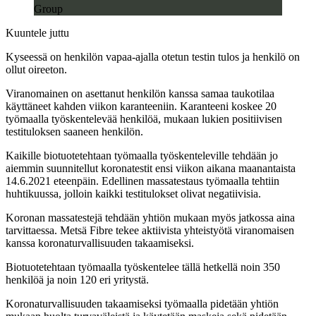
Group
Kuuntele juttu
Kyseessä on henkilön vapaa-ajalla otetun testin tulos ja henkilö on
ollut oireeton.
Viranomainen on asettanut henkilön kanssa samaa taukotilaa
käyttäneet kahden viikon karanteeniin. Karanteeni koskee 20
työmaalla työskentelevää henkilöä, mukaan lukien positiivisen
testituloksen saaneen henkilön.
Kaikille biotuotetehtaan työmaalla työskenteleville tehdään jo
aiemmin suunnitellut koronatestit ensi viikon aikana maanantaista
14.6.2021 eteenpäin. Edellinen massatestaus työmaalla tehtiin
huhtikuussa, jolloin kaikki testitulokset olivat negatiivisia.
Koronan massatestejä tehdään yhtiön mukaan myös jatkossa aina
tarvittaessa. Metsä Fibre tekee aktiivista yhteistyötä viranomaisen
kanssa koronaturvallisuuden takaamiseksi.
Biotuotetehtaan työmaalla työskentelee tällä hetkellä noin 350
henkilöä ja noin 120 eri yritystä.
Koronaturvallisuuden takaamiseksi työmaalla pidetään yhtiön