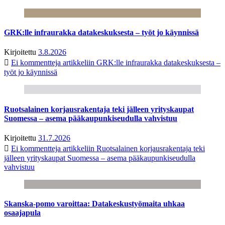
GRK:lle infraurakka datakeskuksesta – työt jo käynnissä
Kirjoitettu
3.8.2026
Ei kommentteja
artikkeliin GRK:lle infraurakka datakeskuksesta –
työt jo käynnissä
Ruotsalainen korjausrakentaja teki jälleen yrityskaupat
Suomessa – asema pääkaupunkiseudulla vahvistuu
Kirjoitettu
31.7.2026
Ei kommentteja
artikkeliin Ruotsalainen korjausrakentaja teki
jälleen yrityskaupat Suomessa – asema pääkaupunkiseudulla
vahvistuu
Skanska-pomo varoittaa: Datakeskustyömaita uhkaa
osaajapula