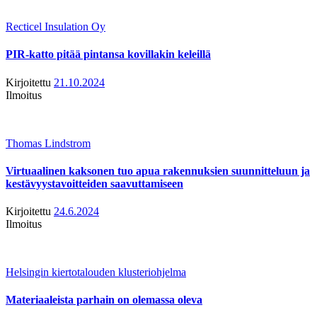
Recticel Insulation Oy
PIR-katto pitää pintansa kovillakin keleillä
Kirjoitettu
21.10.2024
Ilmoitus
Thomas Lindstrom
Virtuaalinen kaksonen tuo apua rakennuksien suunnitteluun ja
kestävyystavoitteiden saavuttamiseen
Kirjoitettu
24.6.2024
Ilmoitus
Helsingin kiertotalouden klusteriohjelma
Materiaaleista parhain on olemassa oleva