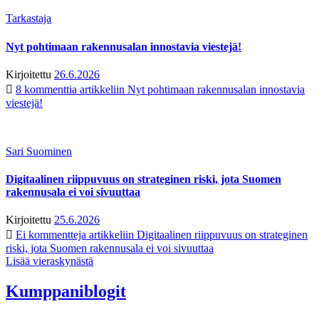
Tarkastaja
Nyt pohtimaan rakennusalan innostavia viestejä!
Kirjoitettu
26.6.2026
8 kommenttia
artikkeliin Nyt pohtimaan rakennusalan innostavia
viestejä!
Sari Suominen
Digitaalinen riippuvuus on strateginen riski, jota Suomen
rakennusala ei voi sivuuttaa
Kirjoitettu
25.6.2026
Ei kommentteja
artikkeliin Digitaalinen riippuvuus on strateginen
riski, jota Suomen rakennusala ei voi sivuuttaa
Lisää vieraskynästä
Kumppaniblogit