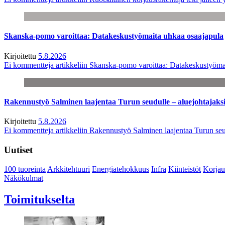
Skanska-pomo varoittaa: Datakeskustyömaita uhkaa osaajapula
Kirjoitettu
5.8.2026
Ei kommentteja
artikkeliin Skanska-pomo varoittaa: Datakeskustyöma
Rakennustyö Salminen laajentaa Turun seudulle – aluejohtajaks
Kirjoitettu
5.8.2026
Ei kommentteja
artikkeliin Rakennustyö Salminen laajentaa Turun seu
Uutiset
100 tuoreinta
Arkkitehtuuri
Energiatehokkuus
Infra
Kiinteistöt
Korjau
Näkökulmat
Toimitukselta