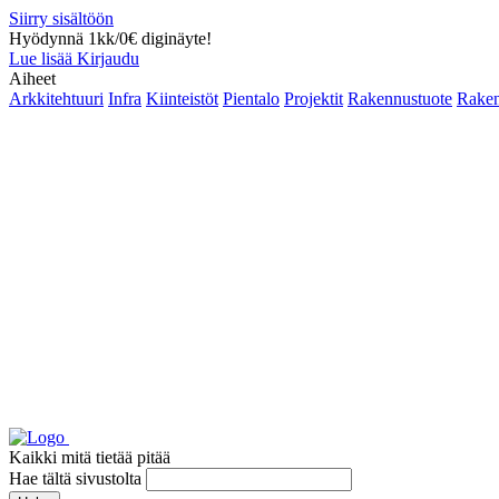
Siirry sisältöön
Hyödynnä 1kk/0€ diginäyte!
Lue lisää
Kirjaudu
Aiheet
Arkkitehtuuri
Infra
Kiinteistöt
Pientalo
Projektit
Rakennustuote
Raken
Kaikki mitä tietää pitää
Hae tältä sivustolta