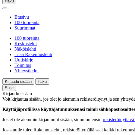
Haku
Etusivu
100 tuoreinta
Suurimmat
100 tuoreinta
Keskustelut
Näköislehti
Tilaa Rakennuslehti
Uutiskirje
Toimitus
Yhteystiedot
Kirjaudu sisään
Haku
Sulje
Kirjaudu sisään
Voit kirjautua sisään, jos olet jo aiemmin rekisteröitynyt ja sen yhteyde
Käyttäjäprofiilissa käyttäjätunnuksenasi toimii sähköpostiosoittees
Jos et ole aiemmin kirjautunut sisään, sinun on ensin
rekisteröidyttävä 
Jos sinulle tulee Rakennuslehti, rekisteröitymällä saat kaikki rakennusle