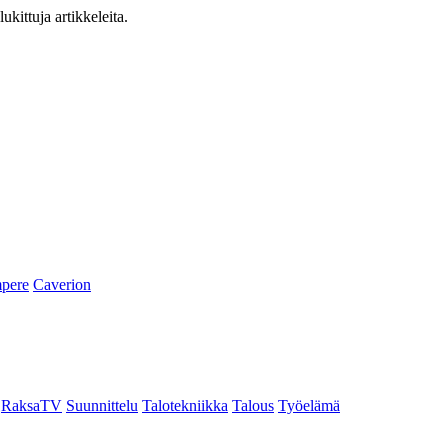
ukittuja artikkeleita.
pere
Caverion
RaksaTV
Suunnittelu
Talotekniikka
Talous
Työelämä