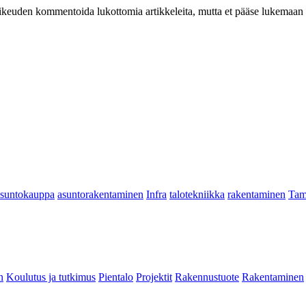
at oikeuden kommentoida lukottomia artikkeleita, mutta et pääse lukemaan l
asuntokauppa
asuntorakentaminen
Infra
talotekniikka
rakentaminen
Tam
n
Koulutus ja tutkimus
Pientalo
Projektit
Rakennustuote
Rakentaminen