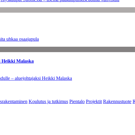
ita uhkaa osaajapula
i Heikki Malaska
dulle – aluejohtajaksi Heikki Malaska
srakentaminen
Koulutus ja tutkimus
Pientalo
Projektit
Rakennustuote
R