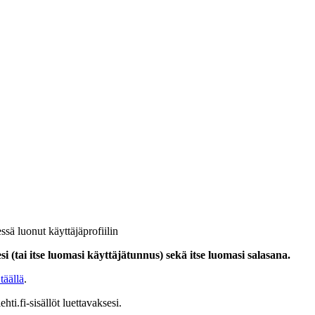
ssä luonut käyttäjäprofiilin
i (tai itse luomasi käyttäjätunnus) sekä itse luomasi salasana.
täällä
.
hti.fi-sisällöt luettavaksesi.