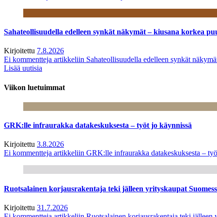
Sahateollisuudella edelleen synkät näkymät – kiusana korkea pu
Kirjoitettu
7.8.2026
Ei kommentteja
artikkeliin Sahateollisuudella edelleen synkät näkym
Lisää uutisia
Viikon luetuimmat
GRK:lle infraurakka datakeskuksesta – työt jo käynnissä
Kirjoitettu
3.8.2026
Ei kommentteja
artikkeliin GRK:lle infraurakka datakeskuksesta – työ
Ruotsalainen korjausrakentaja teki jälleen yrityskaupat Suome
Kirjoitettu
31.7.2026
Ei kommentteja
artikkeliin Ruotsalainen korjausrakentaja teki jälle