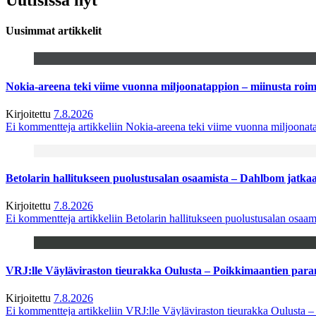
Uusimmat artikkelit
Nokia-areena teki viime vuonna miljoonatappion – miinusta ro
Kirjoitettu
7.8.2026
Ei kommentteja
artikkeliin Nokia-areena teki viime vuonna miljoona
Betolarin hallitukseen puolustusalan osaamista – Dahlbom jatk
Kirjoitettu
7.8.2026
Ei kommentteja
artikkeliin Betolarin hallitukseen puolustusalan osa
VRJ:lle Väyläviraston tieurakka Oulusta – Poikkimaantien par
Kirjoitettu
7.8.2026
Ei kommentteja
artikkeliin VRJ:lle Väyläviraston tieurakka Oulusta 