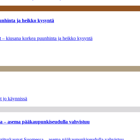
unhinta ja heikko kysyntä
ät – kiusana korkea puunhinta ja heikko kysyntä
t jo käynnissä
ssa – asema pääkaupunkiseudulla vahvistuu
en yrityskaupat Suomessa – asema pääkaupunkiseudulla vahvistuu