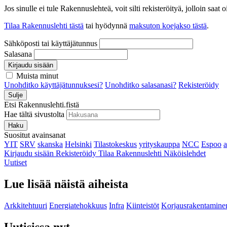
Jos sinulle ei tule Rakennuslehteä, voit silti rekisteröityä, jolloin sa
Tilaa Rakennuslehti tästä
tai hyödynnä
maksuton koejakso tästä
.
Sähköposti tai käyttäjätunnus
Salasana
Kirjaudu sisään
Muista minut
Unohditko käyttäjätunnuksesi?
Unohditko salasanasi?
Rekisteröidy
Sulje
Etsi Rakennuslehti.fistä
Hae tältä sivustolta
Haku
Suositut avainsanat
YIT
SRV
skanska
Helsinki
Tilastokeskus
yrityskauppa
NCC
Espoo
Kirjaudu sisään
Rekisteröidy
Tilaa Rakennuslehti
Näköislehdet
Uutiset
Lue lisää näistä aiheista
Arkkitehtuuri
Energiatehokkuus
Infra
Kiinteistöt
Korjausrakentamine
Uutisissa nyt