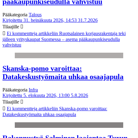
pääkaupunkiseudulla vahvistuu
Pääkategoria
Talous
Kirjoitettu 31. heinäkuuta 2026, 14:53
31.7.2026
Tilaajille
Ei kommentteja
artikkeliin Ruotsalainen korjausrakentaja teki
jälleen yrityskaupat Suomessa – asema pääkaupunkiseudulla
vahvistuu
Skanska-pomo varoittaa:
Datakeskustyömaita uhkaa osaajapula
Pääkategoria
Infra
Kirjoitettu 5. elokuuta 2026, 13:00
5.8.2026
Tilaajille
Ei kommentteja
artikkeliin Skanska-pomo varoittaa:
Datakeskustyömaita uhkaa osaajapula
Rakennustyö Salminen laajentaa Turun