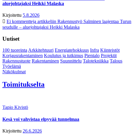
aluejohtajaksi Heikki Malaska
Kirjoitettu
5.8.2026
Ei kommentteja
artikkeliin Rakennustyö Salminen laajentaa Turun
seudulle – aluejohtajaksi Heikki Malaska
Uutiset
100 tuoreinta
Arkkitehtuuri
Energiatehokkuus
Infra
Kiinteistöt
Korjausrakentaminen
Koulutus ja tutkimus
Pientalo
Projektit
Rakennustuote
Rakentaminen
Suunnittelu
Talotekniikka
Talous
Työelämä
Näkökulmat
Toimitukselta
Tapio Kivistö
Kesä voi vahvistaa elpyvää tunnelmaa
Kirjoitettu
26.6.2026