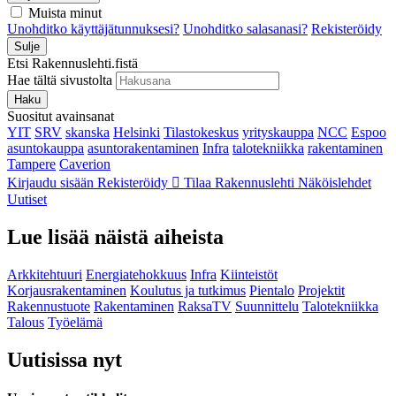
Muista minut
Unohditko käyttäjätunnuksesi?
Unohditko salasanasi?
Rekisteröidy
Sulje
Etsi Rakennuslehti.fistä
Hae tältä sivustolta
Haku
Suositut avainsanat
YIT
SRV
skanska
Helsinki
Tilastokeskus
yrityskauppa
NCC
Espoo
asuntokauppa
asuntorakentaminen
Infra
talotekniikka
rakentaminen
Tampere
Caverion
Kirjaudu sisään
Rekisteröidy
Tilaa Rakennuslehti
Näköislehdet
Uutiset
Lue lisää näistä aiheista
Arkkitehtuuri
Energiatehokkuus
Infra
Kiinteistöt
Korjausrakentaminen
Koulutus ja tutkimus
Pientalo
Projektit
Rakennustuote
Rakentaminen
RaksaTV
Suunnittelu
Talotekniikka
Talous
Työelämä
Uutisissa nyt