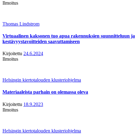
Ilmoitus
Thomas Lindstrom
Virtuaalinen kaksonen tuo apua rakennuksien suunnitteluun ja
kestävyystavoitteiden saavuttamiseen
Kirjoitettu
24.6.2024
Ilmoitus
Helsingin kiertotalouden klusteriohjelma
Materiaaleista parhain on olemassa oleva
Kirjoitettu
18.9.2023
Ilmoitus
Helsingin kiertotalouden klusteriohjelma