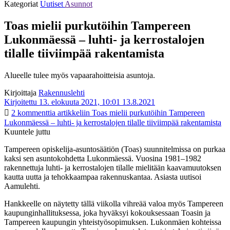
Kategoriat
Uutiset
Asunnot
Toas mielii purkutöihin Tampereen
Lukonmäessä – luhti- ja kerrostalojen
tilalle tiiviimpää rakentamista
Alueelle tulee myös vapaarahoitteisia asuntoja.
Kirjoittaja
Rakennuslehti
Kirjoitettu 13. elokuuta 2021, 10:01
13.8.2021
2 kommenttia
artikkeliin Toas mielii purkutöihin Tampereen
Lukonmäessä – luhti- ja kerrostalojen tilalle tiiviimpää rakentamista
Kuuntele juttu
Tampereen opiskelija-asuntosäätiön (Toas) suunnitelmissa on purkaa
kaksi sen asuntokohdetta Lukonmäessä. Vuosina 1981–1982
rakennettuja luhti- ja kerrostalojen tilalle mielitään kaavamuutoksen
kautta uutta ja tehokkaampaa rakennuskantaa. Asiasta uutisoi
Aamulehti.
Hankkeelle on näytetty tällä viikolla vihreää valoa myös Tampereen
kaupunginhallituksessa, joka hyväksyi kokouksessaan Toasin ja
Tampereen kaupungin yhteistyösopimuksen. Lukonmäen kohteissa