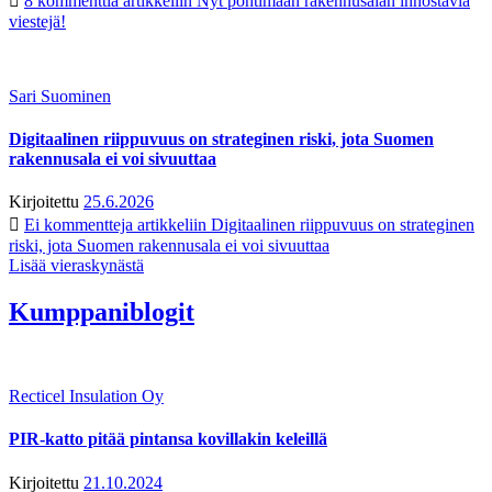
8 kommenttia
artikkeliin Nyt pohtimaan rakennusalan innostavia
viestejä!
Sari Suominen
Digitaalinen riippuvuus on strateginen riski, jota Suomen
rakennusala ei voi sivuuttaa
Kirjoitettu
25.6.2026
Ei kommentteja
artikkeliin Digitaalinen riippuvuus on strateginen
riski, jota Suomen rakennusala ei voi sivuuttaa
Lisää vieraskynästä
Kumppaniblogit
Recticel Insulation Oy
PIR-katto pitää pintansa kovillakin keleillä
Kirjoitettu
21.10.2024