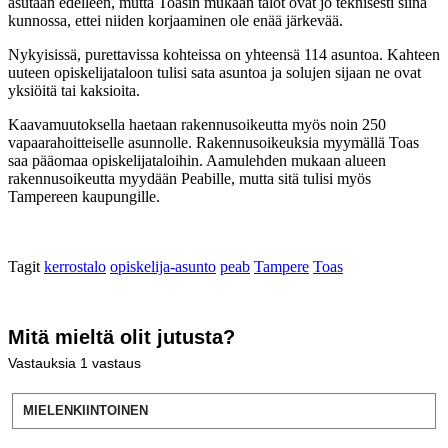
asutaan edelleen, mutta Toasin mukaan talot ovat jo teknisesti siinä
kunnossa, ettei niiden korjaaminen ole enää järkevää.
Nykyisissä, purettavissa kohteissa on yhteensä 114 asuntoa. Kahteen
uuteen opiskelijataloon tulisi sata asuntoa ja solujen sijaan ne ovat
yksiöitä tai kaksioita.
Kaavamuutoksella haetaan rakennusoikeutta myös noin 250
vapaarahoitteiselle asunnolle. Rakennusoikeuksia myymällä Toas
saa pääomaa opiskelijataloihin. Aamulehden mukaan alueen
rakennusoikeutta myydään Peabille, mutta sitä tulisi myös
Tampereen kaupungille.
Tagit
kerrostalo
opiskelija-asunto
peab
Tampere
Toas
Mitä mieltä olit jutusta?
Vastauksia
1
vastaus
MIELENKIINTOINEN