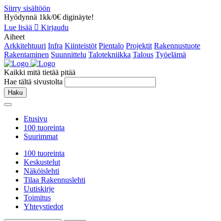
Siirry sisältöön
Hyödynnä 1kk/0€ diginäyte!
Lue lisää
Kirjaudu
Aiheet
Arkkitehtuuri
Infra
Kiinteistöt
Pientalo
Projektit
Rakennustuote
Rakentaminen
Suunnittelu
Talotekniikka
Talous
Työelämä
Kaikki mitä tietää pitää
Hae tältä sivustolta
Haku
Etusivu
100 tuoreinta
Suurimmat
100 tuoreinta
Keskustelut
Näköislehti
Tilaa Rakennuslehti
Uutiskirje
Toimitus
Yhteystiedot