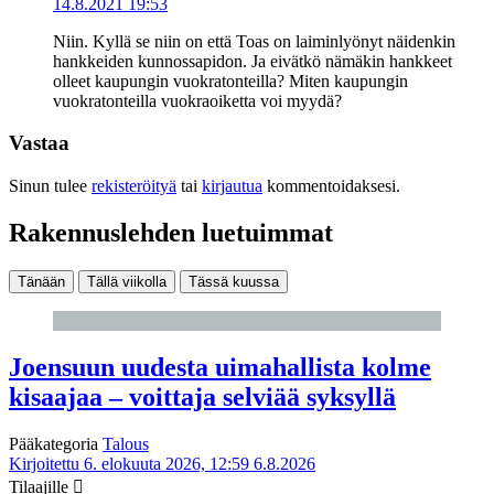
14.8.2021 19:53
Niin. Kyllä se niin on että Toas on laiminlyönyt näidenkin
hankkeiden kunnossapidon. Ja eivätkö nämäkin hankkeet
olleet kaupungin vuokratonteilla? Miten kaupungin
vuokratonteilla vuokraoiketta voi myydä?
Vastaa
Sinun tulee
rekisteröityä
tai
kirjautua
kommentoidaksesi.
Rakennuslehden luetuimmat
Tänään
Tällä viikolla
Tässä kuussa
Joensuun uudesta uimahallista kolme
kisaajaa – voittaja selviää syksyllä
Pääkategoria
Talous
Kirjoitettu 6. elokuuta 2026, 12:59
6.8.2026
Tilaajille