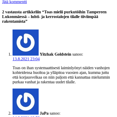
Jätä kommentti
2 vastausta artikkeliin “Toas mielii purkutöihin Tampereen
Lukonmäessä – luhti- ja kerrostalojen tilalle tiiviimpää
rakentamista”
Yitzhak Goldstein
sanoo:
13.8.2021 23:04
Toas on ihan systemaattisesti laiminlyönyt näiden vanhojen
kohteidensa huoltoa ja ylläpitoa vuosien ajan, kumma juttu
että korjausvelkaa on niin paljom että kannattaa mielummin
purkaa vanhat ja rakentaa uudet tilalle.
JaPa
sanoo: