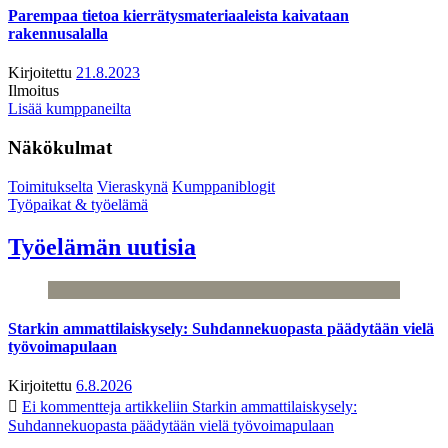
Parempaa tietoa kierrätysmateriaaleista kaivataan
rakennusalalla
Kirjoitettu
21.8.2023
Ilmoitus
Lisää kumppaneilta
Näkökulmat
Toimitukselta
Vieraskynä
Kumppaniblogit
Työpaikat & työelämä
Työelämän uutisia
Starkin ammattilaiskysely: Suhdannekuopasta päädytään vielä
työvoimapulaan
Kirjoitettu
6.8.2026
Ei kommentteja
artikkeliin Starkin ammattilaiskysely:
Suhdannekuopasta päädytään vielä työvoimapulaan