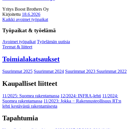
Yritys
Boost Brothers Oy
Kirjoitettu
18.6.2026
Kaikki avoimet työpaikat
Työpaikat & työelämä
Avoimet työpaikat
Työelämän uutisia
Teemat & liitteet
Toimialakatsaukset
Suurimmat 2025
Suurimmat 2024
Suurimmat 2023
Suurimmat 2022
Kaupalliset liitteet
11/2025: Suomea rakentamassa
12/2024: INFRA-lehti
11/2024:
Suomea rakentamassa
11/2023: Jokka − Rakennusteollisuus RT:n
lehti kestävästä rakentamisesta
Tapahtumia