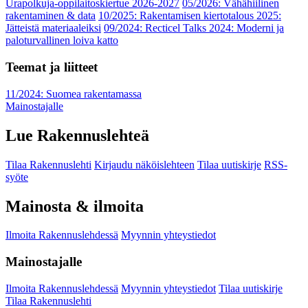
Urapolkuja-oppilaitoskiertue 2026-2027
05/2026: Vähähiilinen
rakentaminen & data
10/2025: Rakentamisen kiertotalous 2025:
Jätteistä materiaaleiksi
09/2024: Recticel Talks 2024: Moderni ja
paloturvallinen loiva katto
Teemat ja liitteet
11/2024: Suomea rakentamassa
Mainostajalle
Lue Rakennuslehteä
Tilaa Rakennuslehti
Kirjaudu näköislehteen
Tilaa uutiskirje
RSS-
syöte
Mainosta & ilmoita
Ilmoita Rakennuslehdessä
Myynnin yhteystiedot
Mainostajalle
Ilmoita Rakennuslehdessä
Myynnin yhteystiedot
Tilaa uutiskirje
Tilaa Rakennuslehti