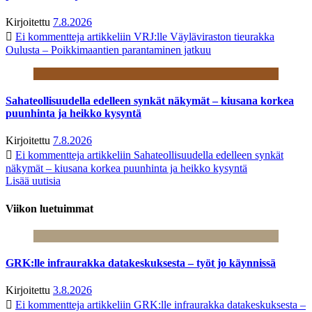
Kirjoitettu
7.8.2026
Ei kommentteja
artikkeliin VRJ:lle Väyläviraston tieurakka
Oulusta – Poikkimaantien parantaminen jatkuu
Sahateollisuudella edelleen synkät näkymät – kiusana korkea
puunhinta ja heikko kysyntä
Kirjoitettu
7.8.2026
Ei kommentteja
artikkeliin Sahateollisuudella edelleen synkät
näkymät – kiusana korkea puunhinta ja heikko kysyntä
Lisää uutisia
Viikon luetuimmat
GRK:lle infraurakka datakeskuksesta – työt jo käynnissä
Kirjoitettu
3.8.2026
Ei kommentteja
artikkeliin GRK:lle infraurakka datakeskuksesta –