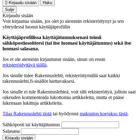
Kirjaudu sisään
Haku
Sulje
Kirjaudu sisään
Voit kirjautua sisään, jos olet jo aiemmin rekisteröitynyt ja sen
yhteydessä luonut käyttäjäprofiilin
Käyttäjäprofiilissa käyttäjätunnuksenasi toimii
sähköpostiosoitteesi (tai itse luomasi käyttäjätunnus) sekä itse
luomasi salasana.
Jos et ole aiemmin kirjautunut sisään, sinun on ensin
rekisteröidyttävä täällä
.
Jos sinulle tulee Rakennuslehti, rekisteröitymällä saat kaikki
rakennuslehti.fi-sisällöt luettavaksesi.
Jos sinulle ei tule Rakennuslehteä, voit silti rekisteröityä, jolloin saat
oikeuden kommentoida lukottomia artikkeleita, mutta et pääse
lukemaan lukittuja artikkeleita.
Tilaa Rakennuslehti tästä
tai hyödynnä
maksuton koejakso tästä
.
Sähköposti tai käyttäjätunnus
Salasana
Kirjaudu sisään