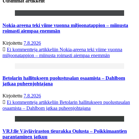
Uusimmat artikkelit
Nokia-areena teki viime vuonna miljoonatappion – miinusta
roimasti aiempaa enemmän
Kirjoitettu
7.8.2026
Ei kommentteja
artikkeliin Nokia-areena teki viime vuonna
miljoonatappion – miinusta roimasti aiempaa enemmän
Betolarin hallitukseen puolustusalan osaamista – Dahlbom
jatkaa puheenjohtajana
Kirjoitettu
7.8.2026
Ei kommentteja
artikkeliin Betolarin hallitukseen puolustusalan
osaamista – Dahlbom jatkaa puheenjohtajana
VRJ:lle Väyläviraston tieurakka Oulusta – Poikkimaantien
parantaminen jatkuu