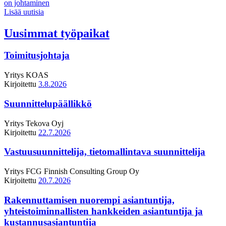
on johtaminen
Lisää uutisia
Uusimmat työpaikat
Toimitusjohtaja
Yritys
KOAS
Kirjoitettu
3.8.2026
Suunnittelupäällikkö
Yritys
Tekova Oyj
Kirjoitettu
22.7.2026
Vastuusuunnittelija, tietomallintava suunnittelija
Yritys
FCG Finnish Consulting Group Oy
Kirjoitettu
20.7.2026
Rakennuttamisen nuorempi asiantuntija,
yhteistoiminnallisten hankkeiden asiantuntija ja
kustannusasiantuntija