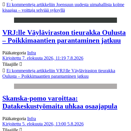
Ei kommentteja
artikkeliin Joensuun uudesta uimahallista kolme
kisaajaa – voittaja selviää syksyllä
VRJ:lle Väyläviraston tieurakka Oulusta
– Poikkimaantien parantaminen jatkuu
Pääkategoria
Infra
Kirjoitettu 7. elokuuta 2026, 11:19
7.8.2026
Tilaajille
Ei kommentteja
artikkeliin VRJ:lle Väyläviraston tieurakka
Oulusta – Poikkimaantien parantaminen jatkuu
Skanska-pomo varoittaa:
Datakeskustyömaita uhkaa osaajapula
Pääkategoria
Infra
Kirjoitettu 5. elokuuta 2026, 13:00
5.8.2026
Tilaajille