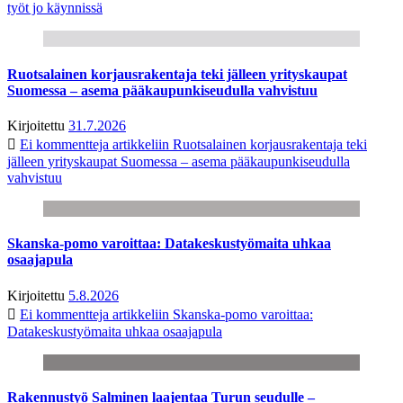
työt jo käynnissä
Ruotsalainen korjausrakentaja teki jälleen yrityskaupat
Suomessa – asema pääkaupunkiseudulla vahvistuu
Kirjoitettu
31.7.2026
Ei kommentteja
artikkeliin Ruotsalainen korjausrakentaja teki
jälleen yrityskaupat Suomessa – asema pääkaupunkiseudulla
vahvistuu
Skanska-pomo varoittaa: Datakeskustyömaita uhkaa
osaajapula
Kirjoitettu
5.8.2026
Ei kommentteja
artikkeliin Skanska-pomo varoittaa:
Datakeskustyömaita uhkaa osaajapula
Rakennustyö Salminen laajentaa Turun seudulle –