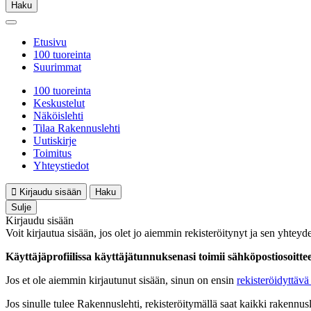
Haku
Etusivu
100 tuoreinta
Suurimmat
100 tuoreinta
Keskustelut
Näköislehti
Tilaa Rakennuslehti
Uutiskirje
Toimitus
Yhteystiedot
Kirjaudu sisään
Haku
Sulje
Kirjaudu sisään
Voit kirjautua sisään, jos olet jo aiemmin rekisteröitynyt ja sen yhteyde
Käyttäjäprofiilissa käyttäjätunnuksenasi toimii sähköpostiosoittees
Jos et ole aiemmin kirjautunut sisään, sinun on ensin
rekisteröidyttävä 
Jos sinulle tulee Rakennuslehti, rekisteröitymällä saat kaikki rakennusle