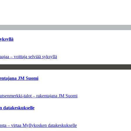
yksyllä
ajaa – voittaja selviää syksyllä
kentajana JM Suomi
utsenmerkki-talot – rakentajana JM Suomi
n datakeskukselle
sta – virtaa Myllykosken datakeskukselle