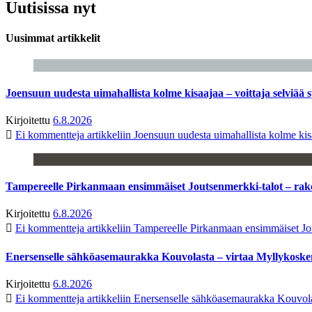
Uutisissa nyt
Uusimmat artikkelit
Joensuun uudesta uimahallista kolme kisaajaa – voittaja selviää s
Kirjoitettu
6.8.2026
Ei kommentteja
artikkeliin Joensuun uudesta uimahallista kolme kisa
Tampereelle Pirkanmaan ensimmäiset Joutsenmerkki-talot – ra
Kirjoitettu
6.8.2026
Ei kommentteja
artikkeliin Tampereelle Pirkanmaan ensimmäiset Jo
Enersenselle sähköasemaurakka Kouvolasta – virtaa Myllykoske
Kirjoitettu
6.8.2026
Ei kommentteja
artikkeliin Enersenselle sähköasemaurakka Kouvola