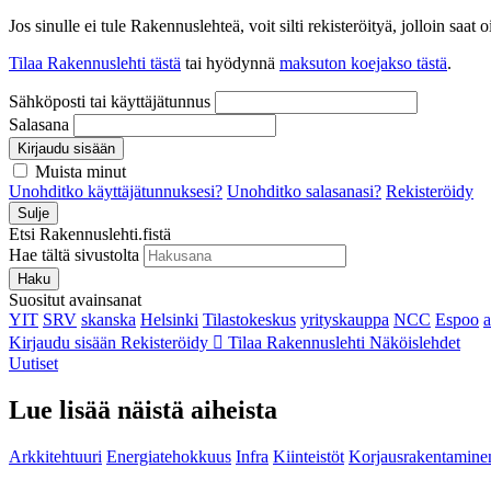
Jos sinulle ei tule Rakennuslehteä, voit silti rekisteröityä, jolloin sa
Tilaa Rakennuslehti tästä
tai hyödynnä
maksuton koejakso tästä
.
Sähköposti tai käyttäjätunnus
Salasana
Kirjaudu sisään
Muista minut
Unohditko käyttäjätunnuksesi?
Unohditko salasanasi?
Rekisteröidy
Sulje
Etsi Rakennuslehti.fistä
Hae tältä sivustolta
Haku
Suositut avainsanat
YIT
SRV
skanska
Helsinki
Tilastokeskus
yrityskauppa
NCC
Espoo
Kirjaudu sisään
Rekisteröidy
Tilaa Rakennuslehti
Näköislehdet
Uutiset
Lue lisää näistä aiheista
Arkkitehtuuri
Energiatehokkuus
Infra
Kiinteistöt
Korjausrakentamine