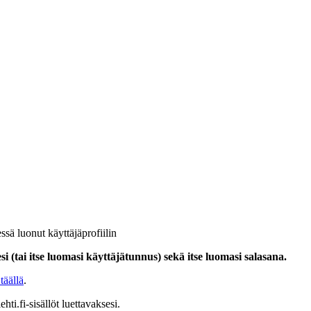
ssä luonut käyttäjäprofiilin
i (tai itse luomasi käyttäjätunnus) sekä itse luomasi salasana.
täällä
.
hti.fi-sisällöt luettavaksesi.