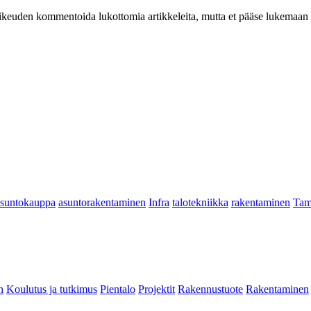
at oikeuden kommentoida lukottomia artikkeleita, mutta et pääse lukemaan l
asuntokauppa
asuntorakentaminen
Infra
talotekniikka
rakentaminen
Tam
n
Koulutus ja tutkimus
Pientalo
Projektit
Rakennustuote
Rakentaminen