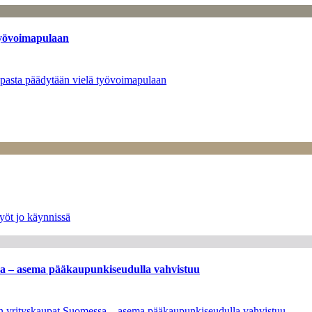
työvoimapulaan
opasta päädytään vielä työvoimapulaan
yöt jo käynnissä
ssa – asema pääkaupunkiseudulla vahvistuu
leen yrityskaupat Suomessa – asema pääkaupunkiseudulla vahvistuu