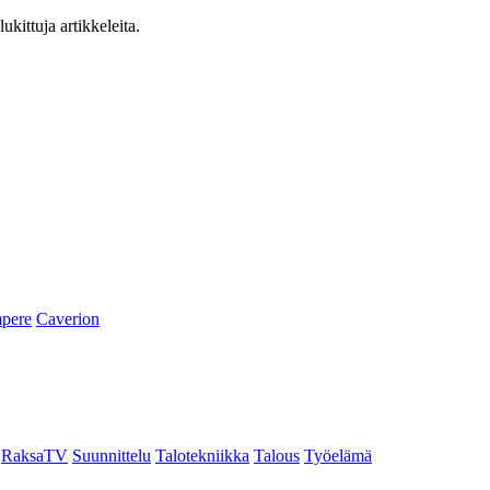
ukittuja artikkeleita.
pere
Caverion
RaksaTV
Suunnittelu
Talotekniikka
Talous
Työelämä