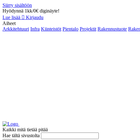
Siirry sisältöön
Hyödynnä 1kk/0€ diginäyte!
Lue lisää
Kirjaudu
Aiheet
Arkkitehtuuri
Infra
Kiinteistöt
Pientalo
Projektit
Rakennustuote
Raken
Kaikki mitä tietää pitää
Hae tältä sivustolta