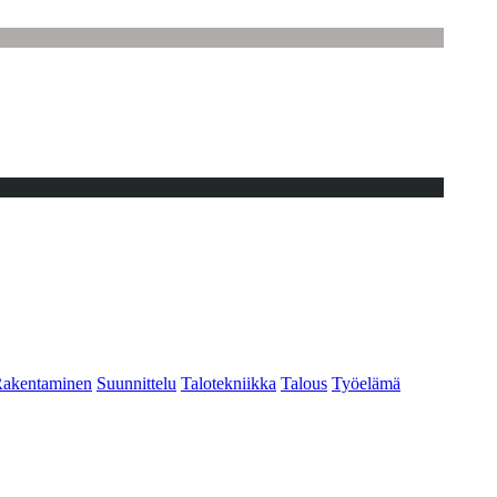
akentaminen
Suunnittelu
Talotekniikka
Talous
Työelämä