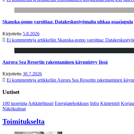
Skanska-pomo varoittaa: Datakeskustyömaita uhkaa osaajapula
Kirjoitettu
5.8.2026
Ei kommentteja
artikkeliin Skanska-pomo varoittaa: Datakeskustyö
Aurora Sea Resortin rakentaminen käynnistyy Iissä
Kirjoitettu
30.7.2026
Ei kommentteja
artikkeliin Aurora Sea Resortin rakentaminen käynn
Uutiset
100 tuoreinta
Arkkitehtuuri
Energiatehokkuus
Infra
Kiinteistöt
Korjau
Näkökulmat
Toimitukselta