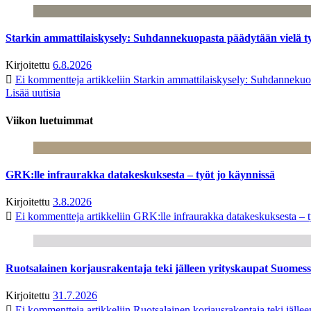
Starkin ammattilaiskysely: Suhdannekuopasta päädytään vielä 
Kirjoitettu
6.8.2026
Ei kommentteja
artikkeliin Starkin ammattilaiskysely: Suhdanneku
Lisää uutisia
Viikon luetuimmat
GRK:lle infraurakka datakeskuksesta – työt jo käynnissä
Kirjoitettu
3.8.2026
Ei kommentteja
artikkeliin GRK:lle infraurakka datakeskuksesta – t
Ruotsalainen korjausrakentaja teki jälleen yrityskaupat Suome
Kirjoitettu
31.7.2026
Ei kommentteja
artikkeliin Ruotsalainen korjausrakentaja teki jäl