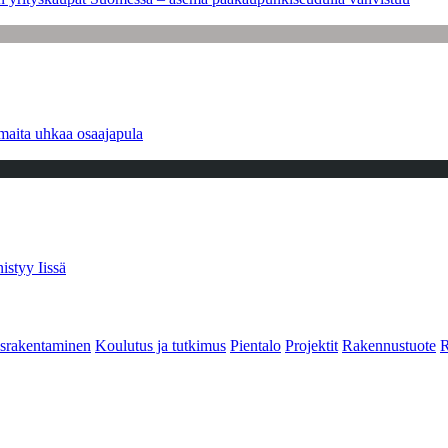
maita uhkaa osaajapula
istyy Iissä
srakentaminen
Koulutus ja tutkimus
Pientalo
Projektit
Rakennustuote
R